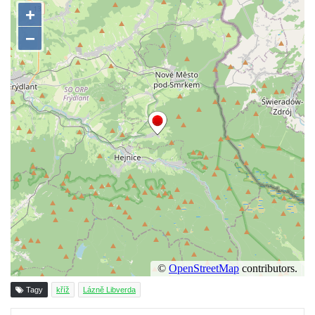
Kříž na rozcestí v Záluží
Kříž v ulici V Zátiší v Dobříni
Boží muka u domu čp. 392 na rohu ulic Na
Hradčanech a Palackého v Roudnici nad
Labem
Kříž v centru Liběšic
Kříž na návsi v Chouči
Boží muka na rozcestí východně od Chouče
Kříž na návsi v Lužici
Kříž na návsi v Dobrčicích
Kříž u domu čp. 3 v Chrámcích
Kříž u polní cesty severozápadně od Kozel
Údajný kříž na návsi v Kozlech
Centrální kříž hřbitova v Kozlech
Tagy
kříž
Lázně Libverda
Kříž východně od Oparna u cesty na Lovoš