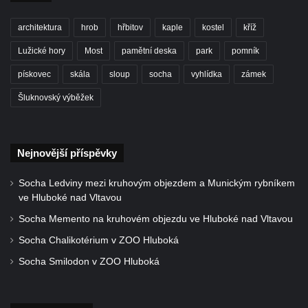
Centrální kříž bývalého hřbitova u kostela
svatého Václava v Rychnově u Jablonce
architektura
hrob
hřbitov
kaple
kostel
kříž
nad Nisou
Lužické hory
Most
pamětní deska
park
pomník
Misijní kříž na kostele svatého Václava v
pískovec
skála
sloup
socha
vyhlídka
zámek
Rychnově u Jablonce nad Nisou
Šluknovský výběžek
Kříž u domu čp. 23 v Pulečném
Kříž u rozcestí u domu čp. 53 v Maršovicích
Centrální kříž hřbitova v Krásné u Pěnčína
Nejnovější příspěvky
Boží muka v zámeckém parku Dolního
Socha Ledviny mezi kruhovým objezdem a Munickým rybníkem
zámku v Teplicích nad Metují
ve Hluboké nad Vltavou
Kříž na náměstí Aloise Jiráska v Teplicích
Socha Memento na kruhovém objezdu ve Hluboké nad Vltavou
nad Metují
Socha Chalikotérium v ZOO Hluboká
Kříž před kostelem Panny Marie Pomocné v
Socha Smilodon v ZOO Hluboká
Teplicích nad Metují
Kříž na hřbitově v Teplicích nad Metují
Boží muka nad pramenem U svatého