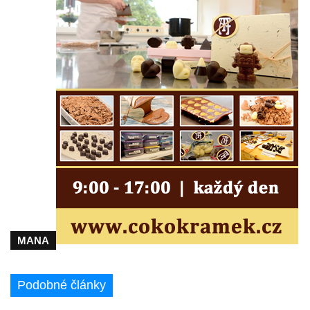
Kříž na Kostelní stezce v Mikulášovicích
Maazův kříž na Kostelní stezce v
Mikulášovicích
Boží muka na Kostelní stezce v
Mikulášovicích
Franzeho kříž u domu čp. 356 v
Mikulášovicích
Hammerberský kříž na křižovatce mezi
domy čp. 739 a 758 v Mikulášovicích
Kříž Johannese Herlta poblíž domu čp. 428
v Mikulášovicích
MANA
Drascheho kříž na zahradě domu čp. 915 v
Mikulášovicích
Hillův kříž u domu čp. 436 v Mikulášovicích
Podobné články
Hampelův kříž západně od dolního nádraží