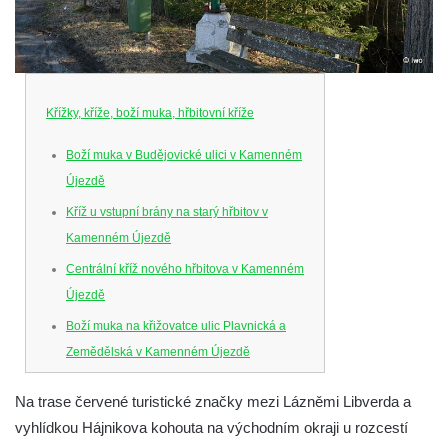
Křížky, kříže, boží muka, hřbitovní kříže
Boží muka v Budějovické ulici v Kamenném
Újezdě
Kříž u vstupní brány na starý hřbitov v
Kamenném Újezdě
Centrální kříž nového hřbitova v Kamenném
Újezdě
Boží muka na křižovatce ulic Plavnická a
Zemědělská v Kamenném Újezdě
Kříž na křižovatce ulic 5. května a Nádražní
Na trase červené turistické značky mezi Lázněmi Libverda a
v Kamenném Újezdě
vyhlídkou Hájnikova kohouta na východním okraji u rozcestí
Kříž na křižovatce ulic 5. května a Dělnická