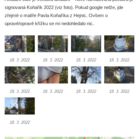
signovaná Koňařík 2022 (viz foto). Pokud google nelže, jde
Boží muka v Plavu
zřejmě o malíře Pavla Koňaříka z Hejnic. Ovšem o
Kříž u Obrázku severovýchodně od
úpravě/opravě křížku se mi nedohledalo nic.
Práchně
Kříž na rozcestí u domu čp. 283 v Dolním
Podluží
Görnerův kříž u silnice č. 264 v Dolním
18. 3. 2022
18. 3. 2022
18. 3. 2022
18. 3. 2022
Podluží
Kříž u domu čp. 155 v Chřibské
Údajný kříž u domu čp. 283 ve Chřibské
18. 3. 2022
Kříž jižně od Bukolu
18. 3. 2022
18. 3. 2022
18. 3. 2022
Kříž na návsi v Bukolu
Centrální kříž hřbitova v Hrobčicích
Kříž u silnice z Chouče do Mirošovic
18. 3. 2022
Centrální kříž hřbitova v Chouči