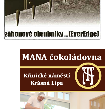
Kříž u domu čp. 1016 v Mikulášovicích
Herltův kříž u Mikova v Mikulášovicích
Kříž u Borských u domu čp. 859 v
Mikulášovicích
Kříž Ließnerových naproti Mikovu v
Mikulášovicích
Kříž u Mikulášovického potoka poblíž
Mikovu v Mikulášovicích
Lissnerův kříž u domu čp. 39 v
Mikulášovicích
Hampelův kříž u bývalých kasáren v
Mikulášovicích
Marchnerův (Zelený) kříž naproti domu čp.
35 v Mikulášovicích
Schneiderův kříž před domem čp. 55 v
Mikulášovicích