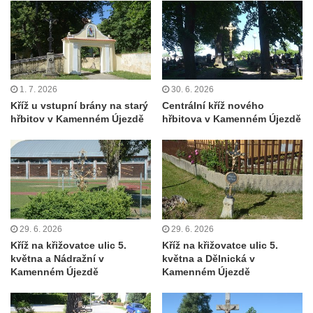
v Mikulášovicích
Kříž před kostelem svatých Petra a Pavla v
Růžové
Centrální kříž na starém hřbitově ve
Vilémově
1. 7. 2026
30. 6. 2026
Kříž u vstupní brány na starý
Centrální kříž nového
Centrální kříž na novém hřbitově ve
hřbitov v Kamenném Újezdě
hřbitova v Kamenném Újezdě
Vilémově
Kříž u kostela Nanebevzetí Panny Marie na
křížové cestě ve Vilémově
Kříž u cesty mezi Růžovou a Kamenickou
Strání
29. 6. 2026
29. 6. 2026
Kříž u severní zdi kostela Nalezení svatého
Kříž na křižovatce ulic 5.
Kříž na křižovatce ulic 5.
Kříže ve Frýdlantu
května a Nádražní v
května a Dělnická v
Kříž na Křížové cestě na Křížovém vrchu ve
Kamenném Újezdě
Kamenném Újezdě
Frýdlantu
Centrální kříž hřbitova ve Sloupu v Čechách