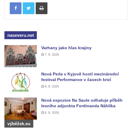
Tisknout
Pamětní kříž na Lovoši
Kříž na rozcestí u domu čp. 49 ve Svojkově
Centrální kříž bývalého hřbitova v Horním
Chlumu
naseveru.net
Kříž jižně od Prysku
Boží muka svatého Floriána v Mezné
Varhany jako hlas krajiny
7. 8. 2026
Neugebauerův kříž východně od Sloupu v
Čechách
Kříž u kostela Zvěstování Panny Marie v
Nová Perla v Kyjově hostí mezinárodní
festival Performance v časech krizí
Duchcově
6. 8. 2026
Údajný kříž před kostelem svatých Petra a
Pavla v Jeníkově
Nová expozice Na Saule odhaluje příběh
lesního adjunkta Ferdinanda Náhlíka
Kříž na návsi v Jeníkově
6. 8. 2026
Kříž na křižovatce v Teplické ulici v Lahošti
výběžek.eu
Kříž U Pěti lip na pastvině severovýchodně
od Mikulášovic