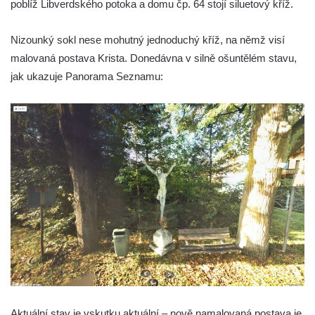
poblíž Libverdského potoka a domu čp. 64 stojí siluetový kříž.
v Kamenném Újezdě
Kříž v Dělnické ulici v Kamenném Újezdě
Nizounký sokl nese mohutný jednoduchý kříž, na němž visí
Boží muka na křižovatce ulic Latrán a K
malovaná postava Krista. Donedávna v silně ošuntělém stavu,
Malší ve Velešíně
jak ukazuje Panorama Seznamu:
Centrální kříž hřbitova ve Velešíně
Kříž u kostela svatého Václava ve Velešíně
Kříž u brány na hřbitov ve Velešíně
Kříž na zahradě domu čp. 127 v Římově
Kříž u fary v Římově
Kříž u lípy Jana Gurreho v Římově
Boží muka u hřbitova v Římově
Centrální kříž hřbitova v Římově
Kříž na návsi v Dolním Třeboníně
Kříž poblíž domu čp. 169 v Plavu
Aktuální stav je vskutku aktuální – nově namalovaná postava je
Kříž na návsi v Plavu