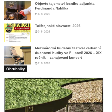
Objevte tajemství lesního adjunkta
Kříž na rozcestí u domu čp. 123 v
Ferdinanda Náhlíka
Mikulášovicích
6. 8. 2026
Wäberův kříž v zahradě domu čp. 184 v
Tolštejnské slavnosti 2026
Mikulášovicích
3. 8. 2026
Kříž na louce v horních Mikulášovicích
Posteltův kříž naproti domu ev.č. 29 v
Mezinárodní hudební festival varhanní
Mikulášovicích
duchovní hudby ve Filipově 2026 – XIX.
ročník – zahajovací koncert
Kříž Neubaukreuz u domu čp. 698 v
2. 8. 2026
Mikulášovicích
Obrubniky
Kříž manželů Endlerových u továrního
objektu v Mikulášovicích
Kříž u silnice východně od Mikulášovic
Meyerův kříž východně od Mikulášovic
Kříž u rozcestí k větrnému mlýnu Světlík v
Horním Podluží