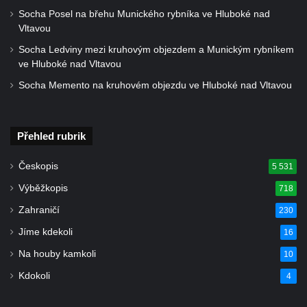
Kříž na ohradní zdi fary čp. 1 v Opočně
Socha Posel na břehu Munického rybníka ve Hluboké nad
Vltavou
Kříž u kostela Nanebevzetí Panny Marie v
Opočně
Socha Ledviny mezi kruhovým objezdem a Munickým rybníkem
ve Hluboké nad Vltavou
Kříž u železniční zastávky Opočno u Loun
Socha Memento na kruhovém objezdu ve Hluboké nad Vltavou
Kříž u křižovatky ulic Chomutovská,
Jirkovská, Stará a Obecní v Otvicích
Centrální kříž hřbitova v Otvicích
Přehled rubrik
Boží muka u domu čp. 70 v Pesvicích
Českopis
5 531
Centrální kříž hřbitova ve Všestudech
Výběžkopis
718
Kříž u kostela svatého archanděla Michaela
Zahraničí
230
ve Všestudech
Jíme kdekoli
16
Kříž v Pürknerově parčíku u silnice západně
od Hošnic
Na houby kamkoli
10
Kříž na kostele svatého Václava ve
Kdokoli
4
Strupčicích