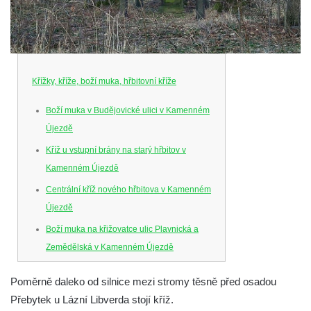
Křížky, kříže, boží muka, hřbitovní kříže
Boží muka v Budějovické ulici v Kamenném
Újezdě
Kříž u vstupní brány na starý hřbitov v
Kamenném Újezdě
Centrální kříž nového hřbitova v Kamenném
Újezdě
Boží muka na křižovatce ulic Plavnická a
Zemědělská v Kamenném Újezdě
Kříž na křižovatce ulic 5. května a Nádražní
Poměrně daleko od silnice mezi stromy těsně před osadou
v Kamenném Újezdě
Přebytek u Lázní Libverda stojí kříž.
Kříž na křižovatce ulic 5. května a Dělnická