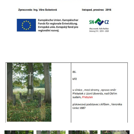
od Mikulášovic
Kříž na rozcestí u domu čp. 123 v
Mikulášovicích
Wäberův kříž v zahradě domu čp. 184 v
Mikulášovicích
Kříž na louce v horních Mikulášovicích
Posteltův kříž naproti domu ev.č. 29 v
Mikulášovicích
Kříž Neubaukreuz u domu čp. 698 v
Mikulášovicích
Kříž manželů Endlerových u továrního
objektu v Mikulášovicích
Kříž u silnice východně od Mikulášovic
Meyerův kříž východně od Mikulášovic
Kříž u rozcestí k větrnému mlýnu Světlík v
Horním Podluží