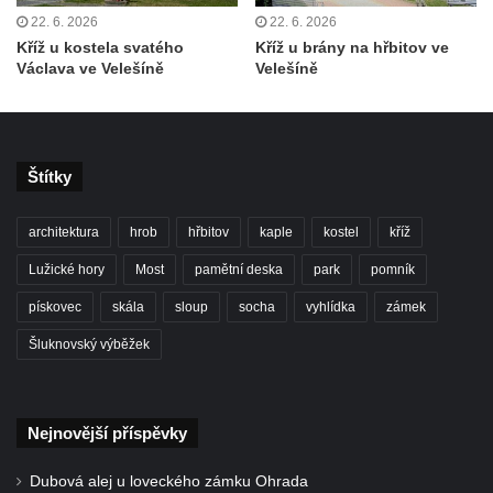
Velkém Šenově
22. 6. 2026
22. 6. 2026
Kříž u kostela svatého
Kříž u brány na hřbitov ve
Künzlův kříž v předhradí hradu Seeberg
Václava ve Velešíně
Velešíně
Centrální kříž hřbitova v Cítolibech
Rotující kříž před farou v Cítolibech
Boží muka Na Spravedlnosti na jižním
Štítky
okraji Loun
Centrální kříž hřbitova v Chlumčanech
architektura
hrob
hřbitov
kaple
kostel
kříž
Kříž u Kleinova statku v Konětopech
Lužické hory
Most
pamětní deska
park
pomník
Centrální kříž bývalého hřbitova u kostela
pískovec
skála
sloup
socha
vyhlídka
zámek
svatého Jakuba ve Hřivicích
Kříž na rozcestí v severní části Touchovic
Šluknovský výběžek
Kříž u kaple svatého Josefa v Jimlíně
Centrální kříž hřbitova v Opočně u Loun
Nejnovější příspěvky
Kříž na vstupní bráně na hřbitov v Opočně u
Loun
Dubová alej u loveckého zámku Ohrada