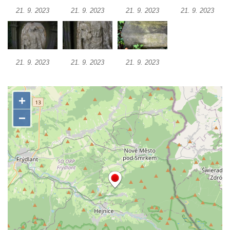
Mikulášovicích
21. 9. 2023
21. 9. 2023
21. 9. 2023
21. 9. 2023
Kříž na Kostelní stezce v Mikulášovicích
Maazův kříž na Kostelní stezce v
Mikulášovicích
21. 9. 2023
21. 9. 2023
21. 9. 2023
Boží muka na Kostelní stezce v
Mikulášovicích
Franzeho kříž u domu čp. 356 v
Mikulášovicích
Hammerberský kříž na křižovatce mezi
domy čp. 739 a 758 v Mikulášovicích
Kříž Johannese Herlta poblíž domu čp. 428
v Mikulášovicích
Drascheho kříž na zahradě domu čp. 915 v
Mikulášovicích
Hillův kříž u domu čp. 436 v Mikulášovicích
Hampelův kříž západně od dolního nádraží