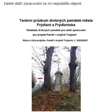
žádné další zpracování se mi nepodařilo objevit.
Pamětní kříž na Lovoši
Kříž na rozcestí u domu čp. 49 ve Svojkově
Centrální kříž bývalého hřbitova v Horním
Chlumu
Kříž jižně od Prysku
Boží muka svatého Floriána v Mezné
Neugebauerův kříž východně od Sloupu v
Čechách
Kříž u kostela Zvěstování Panny Marie v
Duchcově
Údajný kříž před kostelem svatých Petra a
Pavla v Jeníkově
Kříž na návsi v Jeníkově
Kříž na křižovatce v Teplické ulici v Lahošti
Kříž U Pěti lip na pastvině severovýchodně