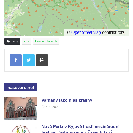
v Mikulášovicích
Kříž před kostelem svatých Petra a Pavla v
Růžové
Centrální kříž na starém hřbitově ve
Vilémově
Tagy
kříž
Lázně Libverda
Centrální kříž na novém hřbitově ve
Tisknout
Vilémově
Kříž u kostela Nanebevzetí Panny Marie na
křížové cestě ve Vilémově
Kříž u cesty mezi Růžovou a Kamenickou
naseveru.net
Strání
Kříž u severní zdi kostela Nalezení svatého
Varhany jako hlas krajiny
Kříže ve Frýdlantu
7. 8. 2026
Kříž na Křížové cestě na Křížovém vrchu ve
Frýdlantu
Nová Perla v Kyjově hostí mezinárodní
festival Performance v časech krizí
Centrální kříž hřbitova ve Sloupu v Čechách