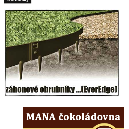
Centrální kříž bývalého hřbitova u kostela
svatého Václava v Rychnově u Jablonce
nad Nisou
Misijní kříž na kostele svatého Václava v
Rychnově u Jablonce nad Nisou
Kříž u domu čp. 23 v Pulečném
Kříž u rozcestí u domu čp. 53 v Maršovicích
Centrální kříž hřbitova v Krásné u Pěnčína
Boží muka v zámeckém parku Dolního
zámku v Teplicích nad Metují
Kříž na náměstí Aloise Jiráska v Teplicích
nad Metují
Kříž před kostelem Panny Marie Pomocné v
Teplicích nad Metují
Kříž na hřbitově v Teplicích nad Metují