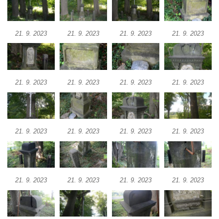
Kříž u domu čp. 1016 v Mikulášovicích
Herltův kříž u Mikova v Mikulášovicích
21. 9. 2023
21. 9. 2023
21. 9. 2023
21. 9. 2023
Kříž u Borských u domu čp. 859 v
Mikulášovicích
Kříž Ließnerových naproti Mikovu v
Mikulášovicích
21. 9. 2023
21. 9. 2023
21. 9. 2023
21. 9. 2023
Kříž u Mikulášovického potoka poblíž
Mikovu v Mikulášovicích
Lissnerův kříž u domu čp. 39 v
21. 9. 2023
21. 9. 2023
21. 9. 2023
21. 9. 2023
Mikulášovicích
Hampelův kříž u bývalých kasáren v
Mikulášovicích
21. 9. 2023
21. 9. 2023
21. 9. 2023
21. 9. 2023
Marchnerův (Zelený) kříž naproti domu čp.
35 v Mikulášovicích
Schneiderův kříž před domem čp. 55 v