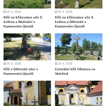
Kříž u domu čp. 2 v Rybništi
Kříž u domu čp. 128 v Rybništi
29. 6. 2026
29. 6. 2026
Kříž na křižovatce ulic 5.
Kříž na křižovatce ulic 5.
Kříž východně od Dubé nad lesoparkem
května a Nádražní v
května a Dělnická v
Kříž před hřbitovem v Českolipské ulice v
Kamenném Újezdě
Kamenném Újezdě
Dubé
Centrální kříž hřbitova v Dubé
Kříž v Zahradní ulici v Dubé
Kříž v Dlouhé ulici v Dubé
Kříž u kostela Nalezení svatého kříže v
29. 6. 2026
24. 6. 2026
Dubé
Kříž v Dělnické ulici v
Centrální kříž hřbitova ve
Kamenném Újezdě
Velešíně
Kříž na hřbitově ve Velkém Šenově
Steinův kříž u hřbitova ve Velkém Šenově
Menzelův kříž u schodiště do kostele
svatého Bartoloměje ve Velkém Šenově
Kříž na kostele svatého Bartoloměje ve