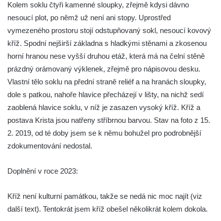
Kolem soklu čtyři kamenné sloupky, zřejmě kdysi dávno
v Kamenném Újezdě
nesoucí plot, po němž už není ani stopy. Uprostřed
Kříž v Dělnické ulici v Kamenném Újezdě
vymezeného prostoru stojí odstupňovaný sokl, nesoucí kovový
Boží muka na křižovatce ulic Latrán a K
kříž. Spodní nejširší základna s hladkými stěnami a zkosenou
Malší ve Velešíně
horní hranou nese vyšší druhou etáž, která má na čelní stěně
prázdný orámovaný výklenek, zřejmě pro nápisovou desku.
Centrální kříž hřbitova ve Velešíně
Vlastní tělo soklu na přední straně reliéf a na hranách sloupky,
Kříž u kostela svatého Václava ve Velešíně
dole s patkou, nahoře hlavice přecházejí v lišty, na nichž sedí
Kříž u brány na hřbitov ve Velešíně
zaoblená hlavice soklu, v níž je zasazen vysoký kříž. Kříž a
Kříž na zahradě domu čp. 127 v Římově
postava Krista jsou natřeny stříbrnou barvou. Stav na foto z 15.
Kříž u fary v Římově
2. 2019, od té doby jsem se k němu bohužel pro podrobnější
zdokumentování nedostal.
Kříž u lípy Jana Gurreho v Římově
Boží muka u hřbitova v Římově
Doplnění v roce 2023:
Centrální kříž hřbitova v Římově
Kříž na návsi v Dolním Třeboníně
Kříž není kulturní památkou, takže se nedá nic moc najít (viz
Kříž poblíž domu čp. 169 v Plavu
další text). Tentokrát jsem kříž obešel několikrát kolem dokola.