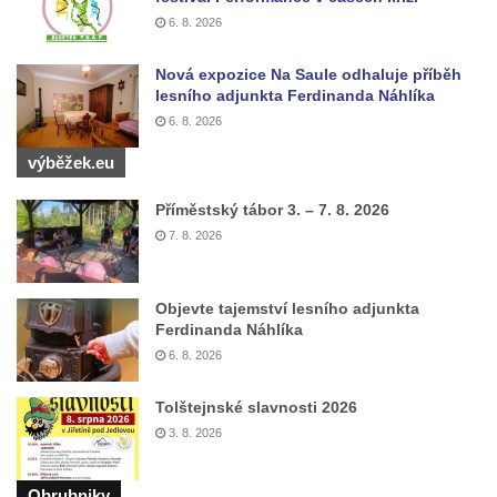
6. 8. 2026
Kříž u koryta náhonu na Chřibské Kamenici
Kříž na Strážném vrchu v Rumburku
Nová expozice Na Saule odhaluje příběh
lesního adjunkta Ferdinanda Náhlíka
Kříž poblíž Ovčího mostu u Tisové
6. 8. 2026
Kříž u kaple svatých Cyrila a Metoděje v
výběžek.eu
Kunraticích u Šluknova
Kříž na zahradě u domu ev. č. 11 v
Příměstský tábor 3. – 7. 8. 2026
Kunraticích u Šluknova
7. 8. 2026
Kříž naproti domu čp. 34 v Kunraticích u
Šluknova
Objevte tajemství lesního adjunkta
Kříž u polní cesty mezi Šluknovem a
Ferdinanda Náhlíka
Knížecím
6. 8. 2026
Školní kříž u polní cesty nad Lipovou ulicí v
Tolštejnské slavnosti 2026
Rychnově u Jablonce nad Nisou
3. 8. 2026
Boží muka Anděl strážce v Kostelní ulici v
Rychnově u Jablonce nad Nisou
Obrubniky