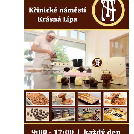
Boží muka nad pramenem U svatého
Antoníčka v Teplicích nad Metují
Kříž u kostela Nanebevzetí Panny Marie v
Polici nad Metují
Pánův kříž v Broumovských stěnách
Machovský kříž v Broumovských stěnách
Kříž u domu čp. 113 na Vlčí Hoře
Kříž pod domem čp. 177 na Vlčí Hoře
Centrální kříž hřbitova Vlčí Hora
Kříž u domu čp. 128 na Vlčí Hoře
Kříž u domu čp. 79 v ulici Salmovská ve
Velkém Šenově
Kříž naproti domu čp. 23 v ulici Salmovská
ve Velkém Šenově
Kříž u kostela svatého Jana Křtitele v
Teplicích