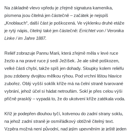
Kříž na návsi v Plavu
Na základně vlevo vpředu je zřejmě signatura kameníka,
Boží muka v Plavu
písmena jsou čitelná jen částečně – začátek je nejspíš
Kříž u Obrázku severovýchodně od
„Knoblauch“, další část je poškozená. Ve výklenku druhé etáže
Práchně
je rytý nápis, čitelný také jen částečně:
Errichtet von / Veronika
Kříž na rozcestí u domu čp. 283 v Dolním
Linke / im Jahre 1887.
Podluží
Görnerův kříž u silnice č. 264 v Dolním
Reliéf zobrazuje Pannu Marii, která zřejmě měla v levé ruce
Podluží
žezlo a na pravé ruce jí sedí Ježíšek. Je ale silně poškozen,
velké části chybí, takže spíš jen dohady. Sloupky kolem reliéfu
Kříž u domu čp. 155 v Chřibské
jsou zdobeny dvojitou mělkou rýhou. Pod vrchní lištou hlavice
Údajný kříž u domu čp. 283 ve Chřibské
zubořez. Oblý vyšší soklík kříže má na čelní straně tvarované
Kříž jižně od Bukolu
vybrání, jehož účel si hádat netroufám. Sokl je přes celou výši
Kříž na návsi v Bukolu
příčně prasklý – vypadá to, že do ukotvení kříže zatékala voda.
Centrální kříž hřbitova v Hrobčicích
Kříž je podepřen dlouhou tyčí, kotvenou do zadní strany soklu,
Kříž u silnice z Chouče do Mirošovic
na jehož zadní straně je osmiřádkový obtížně čitelný text.
Centrální kříž hřbitova v Chouči
Vzpěra možná není původní, nad jejím upevněním je ještě jeden