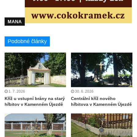
Údajný kříž u silnice č. 15 západně od
Želkovic pod horou Libeš
MANA
Kříž u silnice č. 15 západně od Želkovic
Kříž u silnice č. 15 jižně od Šepetel
Podobné články
Kříž západně od domu čp. 85 v ulici Na
Vilouni v Třebívlicích
Kříž na rozcestí naproti domu čp. 714 v
Lučanech nad Nisou
Centrální kříž hřbitova Šumburk nad
Desnou v Tanvaldu
1. 7. 2026
30. 6. 2026
Kříž u kostela svatého Františka z Assisi v
Kříž u vstupní brány na starý
Centrální kříž nového
hřbitov v Kamenném Újezdě
hřbitova v Kamenném Újezdě
Tanvaldu
Kříž u kostela svatého Jana Nepomuckého
ve Starých Křečanech
Kříž u domu čp. 39 v Rybništi