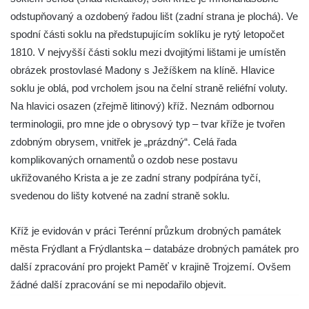
odstupňovaný a ozdobený řadou lišt (zadní strana je plochá). Ve
Boží muka v Plavu
spodní části soklu na předstupujícím soklíku je rytý letopočet
Kříž u Obrázku severovýchodně od
1810. V nejvyšší části soklu mezi dvojitými lištami je umístěn
Práchně
obrázek prostovlasé Madony s Ježíškem na klíně. Hlavice
Kříž na rozcestí u domu čp. 283 v Dolním
soklu je oblá, pod vrcholem jsou na čelní straně reliéfní voluty.
Podluží
Na hlavici osazen (zřejmě litinový) kříž. Neznám odbornou
Görnerův kříž u silnice č. 264 v Dolním
terminologii, pro mne jde o obrysový typ – tvar kříže je tvořen
Podluží
zdobným obrysem, vnitřek je „prázdný“. Celá řada
komplikovaných ornamentů o ozdob nese postavu
Kříž u domu čp. 155 v Chřibské
ukřižovaného Krista a je ze zadní strany podpírána tyčí,
Údajný kříž u domu čp. 283 ve Chřibské
svedenou do lišty kotvené na zadní straně soklu.
Kříž jižně od Bukolu
Kříž na návsi v Bukolu
Kříž je evidován v práci Terénní průzkum drobných památek
Centrální kříž hřbitova v Hrobčicích
města Frýdlant a Frýdlantska – databáze drobných památek pro
další zpracování pro projekt Paměť v krajině Trojzemí. Ovšem
Kříž u silnice z Chouče do Mirošovic
žádné další zpracování se mi nepodařilo objevit.
Centrální kříž hřbitova v Chouči