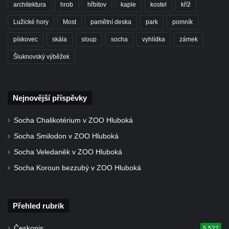
architektura
hrob
hřbitov
kaple
kostel
kříž
Kříž u domu čp. 2 v Rybništi
Kříž u domu čp. 128 v Rybništi
Lužické hory
Most
pamětní deska
park
pomník
Kříž východně od Dubé nad lesoparkem
pískovec
skála
sloup
socha
vyhlídka
zámek
Kříž před hřbitovem v Českolipské ulice v
Šluknovský výběžek
Dubé
Centrální kříž hřbitova v Dubé
Nejnovější příspěvky
Kříž v Zahradní ulici v Dubé
Kříž v Dlouhé ulici v Dubé
Socha Chalikotérium v ZOO Hluboká
Kříž u kostela Nalezení svatého kříže v
Socha Smilodon v ZOO Hluboká
Dubé
Socha Veledaněk v ZOO Hluboká
Kříž na hřbitově ve Velkém Šenově
Socha Koroun bezzubý v ZOO Hluboká
Steinův kříž u hřbitova ve Velkém Šenově
Menzelův kříž u schodiště do kostele
svatého Bartoloměje ve Velkém Šenově
Přehled rubrik
Kříž na kostele svatého Bartoloměje ve
Českopis
5 527