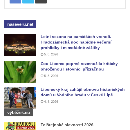
Kříž na Kostelní stezce v Mikulášovicích
Maazův kříž na Kostelní stezce v
naseveru.net
Mikulášovicích
Boží muka na Kostelní stezce v
Letní sezona na památkách vrcholí.
Hradozámecká noc nabídne večerní
Mikulášovicích
prohlídky i mimořádné zážitky
Franzeho kříž u domu čp. 356 v
5. 8. 2026
Mikulášovicích
Zoo Liberec poprvé rozmnožila kriticky
Hammerberský kříž na křižovatce mezi
ohroženou listovnici přízračnou
domy čp. 739 a 758 v Mikulášovicích
5. 8. 2026
Kříž Johannese Herlta poblíž domu čp. 428
Liberecký kraj zahájil obnovu historických
v Mikulášovicích
domů u Vodního hradu v České Lípě
Drascheho kříž na zahradě domu čp. 915 v
4. 8. 2026
Mikulášovicích
výběžek.eu
Hillův kříž u domu čp. 436 v Mikulášovicích
Tolštejnské slavnosti 2026
Hampelův kříž západně od dolního nádraží