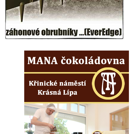
Kříž u koryta náhonu na Chřibské Kamenici
Kříž na Strážném vrchu v Rumburku
Kříž poblíž Ovčího mostu u Tisové
Kříž u kaple svatých Cyrila a Metoděje v
Kunraticích u Šluknova
Kříž na zahradě u domu ev. č. 11 v
Kunraticích u Šluknova
Kříž naproti domu čp. 34 v Kunraticích u
Šluknova
Kříž u polní cesty mezi Šluknovem a
Knížecím
Školní kříž u polní cesty nad Lipovou ulicí v
Rychnově u Jablonce nad Nisou
Boží muka Anděl strážce v Kostelní ulici v
Rychnově u Jablonce nad Nisou