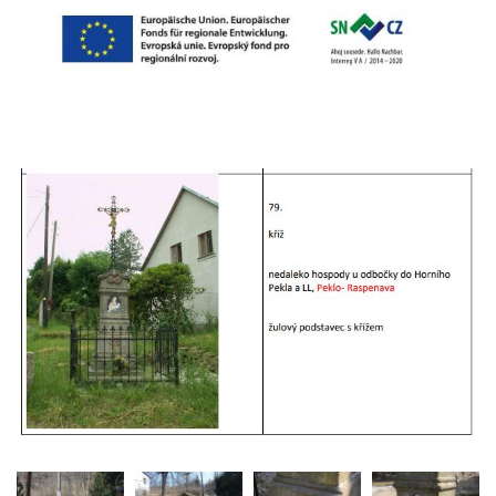
Pamětní kříž na Lovoši
Kříž na rozcestí u domu čp. 49 ve Svojkově
Centrální kříž bývalého hřbitova v Horním
Chlumu
Kříž jižně od Prysku
Boží muka svatého Floriána v Mezné
Neugebauerův kříž východně od Sloupu v
Čechách
Kříž u kostela Zvěstování Panny Marie v
Duchcově
Údajný kříž před kostelem svatých Petra a
Pavla v Jeníkově
Kříž na návsi v Jeníkově
Kříž na křižovatce v Teplické ulici v Lahošti
Kříž U Pěti lip na pastvině severovýchodně
od Mikulášovic