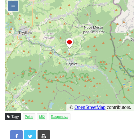
Kříž u domu čp. 1016 v Mikulášovicích
Herltův kříž u Mikova v Mikulášovicích
Kříž u Borských u domu čp. 859 v
Mikulášovicích
Kříž Ließnerových naproti Mikovu v
Mikulášovicích
Kříž u Mikulášovického potoka poblíž
Mikovu v Mikulášovicích
Lissnerův kříž u domu čp. 39 v
Mikulášovicích
Hampelův kříž u bývalých kasáren v
Mikulášovicích
Marchnerův (Zelený) kříž naproti domu čp.
Tagy
Peklo
kříž
Raspenava
35 v Mikulášovicích
Tisknout
Schneiderův kříž před domem čp. 55 v
Mikulášovicích