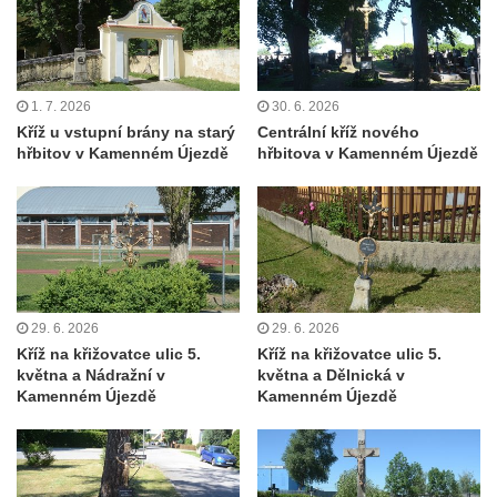
Antoníčka v Teplicích nad Metují
Kříž u kostela Nanebevzetí Panny Marie v
Polici nad Metují
1. 7. 2026
30. 6. 2026
Pánův kříž v Broumovských stěnách
Kříž u vstupní brány na starý
Centrální kříž nového
hřbitov v Kamenném Újezdě
hřbitova v Kamenném Újezdě
Machovský kříž v Broumovských stěnách
Kříž u domu čp. 113 na Vlčí Hoře
Kříž pod domem čp. 177 na Vlčí Hoře
Centrální kříž hřbitova Vlčí Hora
Kříž u domu čp. 128 na Vlčí Hoře
29. 6. 2026
29. 6. 2026
Kříž u domu čp. 79 v ulici Salmovská ve
Kříž na křižovatce ulic 5.
Kříž na křižovatce ulic 5.
Velkém Šenově
května a Nádražní v
května a Dělnická v
Kamenném Újezdě
Kamenném Újezdě
Kříž naproti domu čp. 23 v ulici Salmovská
ve Velkém Šenově
Kříž u kostela svatého Jana Křtitele v
Teplicích