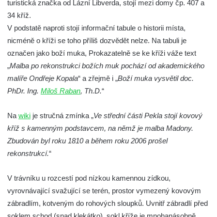
turistická značka od Lázní Libverda, stojí mezi domy čp. 407 a
v Kamenném Újezdě
34 kříž.
Kříž v Dělnické ulici v Kamenném Újezdě
V podstatě naproti stojí informační tabule o historii místa,
Boží muka na křižovatce ulic Latrán a K
nicméně o kříži se toho příliš dozvědět nelze. Na tabuli je
Malší ve Velešíně
označen jako boží muka, Prokazatelně se ke kříži váže text
„
Malba po rekonstrukci božích muk pochází od akademického
Centrální kříž hřbitova ve Velešíně
malíře Ondřeje Kopala
“ a zřejmě i „
Boží muka vysvětil doc.
Kříž u kostela svatého Václava ve Velešíně
PhDr. Ing.
Miloš Raban
, Th.D.
“
Kříž u brány na hřbitov ve Velešíně
Kříž na zahradě domu čp. 127 v Římově
Na
wiki
je stručná zmínka „
Ve střední části Pekla stojí kovový
Kříž u fary v Římově
kříž s kamenným podstavcem, na němž je malba Madony.
Zbudován byl roku 1810 a během roku 2006 prošel
Kříž u lípy Jana Gurreho v Římově
rekonstrukcí.
“
Boží muka u hřbitova v Římově
Centrální kříž hřbitova v Římově
V trávníku u rozcestí pod nízkou kamennou zídkou,
Kříž na návsi v Dolním Třeboníně
vyrovnávající svažující se terén, prostor vymezený kovovým
Kříž poblíž domu čp. 169 v Plavu
zábradlím, kotveným do rohových sloupků. Uvnitř zábradlí před
soklem schod (snad klekátko), sokl kříže je mnohanásobně
Kříž na návsi v Plavu