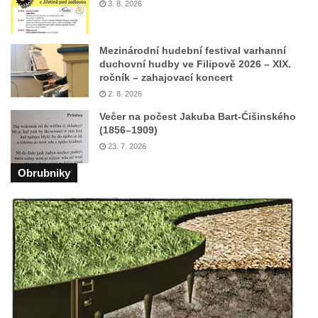
3. 8. 2026
v Mikulášovicích
Kříž před kostelem svatých Petra a Pavla v
Růžové
Mezinárodní hudební festival varhanní
duchovní hudby ve Filipově 2026 – XIX.
Centrální kříž na starém hřbitově ve
ročník – zahajovací koncert
Vilémově
2. 8. 2026
Centrální kříž na novém hřbitově ve
Večer na počest Jakuba Bart-Ćišinského
(1856–1909)
Vilémově
23. 7. 2026
Kříž u kostela Nanebevzetí Panny Marie na
křížové cestě ve Vilémově
Obrubniky
Kříž u cesty mezi Růžovou a Kamenickou
Strání
Kříž u severní zdi kostela Nalezení svatého
Kříže ve Frýdlantu
Kříž na Křížové cestě na Křížovém vrchu ve
Frýdlantu
Centrální kříž hřbitova ve Sloupu v Čechách