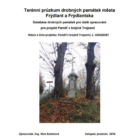
Kříž na rozcestí v Záluží
Kříž v ulici V Zátiší v Dobříni
Boží muka u domu čp. 392 na rohu ulic Na
Hradčanech a Palackého v Roudnici nad
Labem
Kříž v centru Liběšic
Kříž na návsi v Chouči
Boží muka na rozcestí východně od Chouče
Kříž na návsi v Lužici
Kříž na návsi v Dobrčicích
Kříž u domu čp. 3 v Chrámcích
Kříž u polní cesty severozápadně od Kozel
Údajný kříž na návsi v Kozlech
Centrální kříž hřbitova v Kozlech
Kříž východně od Oparna u cesty na Lovoš