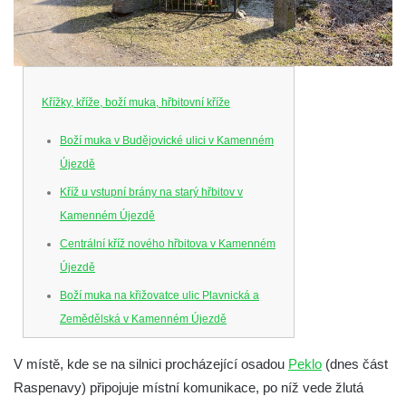
Křížky, kříže, boží muka, hřbitovní kříže
Boží muka v Budějovické ulici v Kamenném
Újezdě
Kříž u vstupní brány na starý hřbitov v
Kamenném Újezdě
Centrální kříž nového hřbitova v Kamenném
Újezdě
Boží muka na křižovatce ulic Plavnická a
Zemědělská v Kamenném Újezdě
Kříž na křižovatce ulic 5. května a Nádražní
V místě, kde se na silnici procházející osadou
Peklo
(dnes část
v Kamenném Újezdě
Raspenavy) připojuje místní komunikace, po níž vede žlutá
Kříž na křižovatce ulic 5. května a Dělnická