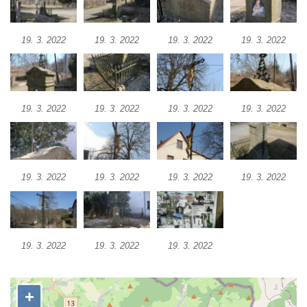
Kříž na rozcestí u domu čp. 123 v
Mikulášovicích
19. 3. 2022
19. 3. 2022
19. 3. 2022
19. 3. 2022
Wäberův kříž v zahradě domu čp. 184 v
Mikulášovicích
Kříž na louce v horních Mikulášovicích
19. 3. 2022
19. 3. 2022
19. 3. 2022
19. 3. 2022
Posteltův kříž naproti domu ev.č. 29 v
Mikulášovicích
Kříž Neubaukreuz u domu čp. 698 v
19. 3. 2022
19. 3. 2022
19. 3. 2022
19. 3. 2022
Mikulášovicích
Kříž manželů Endlerových u továrního
objektu v Mikulášovicích
Kříž u silnice východně od Mikulášovic
19. 3. 2022
19. 3. 2022
19. 3. 2022
Meyerův kříž východně od Mikulášovic
Kříž u rozcestí k větrnému mlýnu Světlík v
Horním Podluží