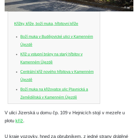
Křížky, kříže, boží muka, hřbitovní kříže
Boží muka v Budějovické ulici v Kamenném
Újezdě
Kříž u vstupní brány na starý hřbitov v
Kamenném Újezdě
Centrální kříž nového hřbitova v Kamenném
Újezdě
Boží muka na křižovatce ulic Plavnická a
Zemědělská v Kamenném Újezdě
Kříž na křižovatce ulic 5. května a Nádražní
V ulici Jizerská u domu čp. 109 v Hejnicích stojí v mezeře u
v Kamenném Újezdě
plotu
kříž
.
Kříž na křižovatce ulic 5. května a Dělnická
v Kamenném Újezdě
U kraje vozovky, hned za obrubníkem, z jedné strany drátěné