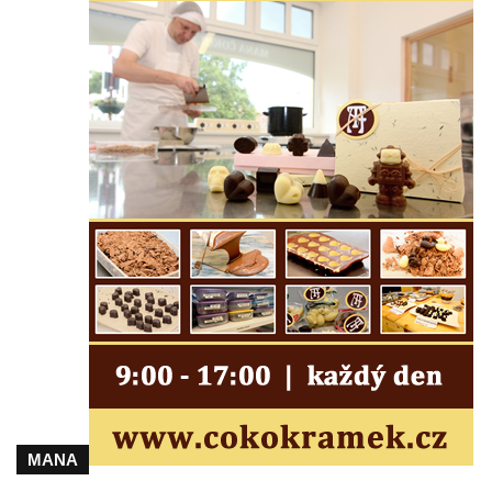
Maazův kříž na Kostelní stezce v
Mikulášovicích
Boží muka na Kostelní stezce v
Mikulášovicích
Franzeho kříž u domu čp. 356 v
Mikulášovicích
Hammerberský kříž na křižovatce mezi
domy čp. 739 a 758 v Mikulášovicích
Kříž Johannese Herlta poblíž domu čp. 428
v Mikulášovicích
Drascheho kříž na zahradě domu čp. 915 v
Mikulášovicích
Hillův kříž u domu čp. 436 v Mikulášovicích
Hampelův kříž západně od dolního nádraží
MANA
v Mikulášovicích