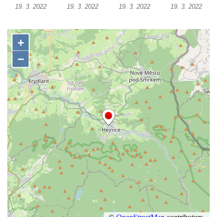
19. 3. 2022
19. 3. 2022
19. 3. 2022
19. 3. 2022
Boží muka u domu čp. 392 na rohu ulic Na
Hradčanech a Palackého v Roudnici nad
Labem
Kříž v centru Liběšic
Kříž na návsi v Chouči
Boží muka na rozcestí východně od Chouče
Kříž na návsi v Lužici
Kříž na návsi v Dobrčicích
Kříž u domu čp. 3 v Chrámcích
Kříž u polní cesty severozápadně od Kozel
Údajný kříž na návsi v Kozlech
Centrální kříž hřbitova v Kozlech
Kříž východně od Oparna u cesty na Lovoš
Pamětní kříž na Lovoši