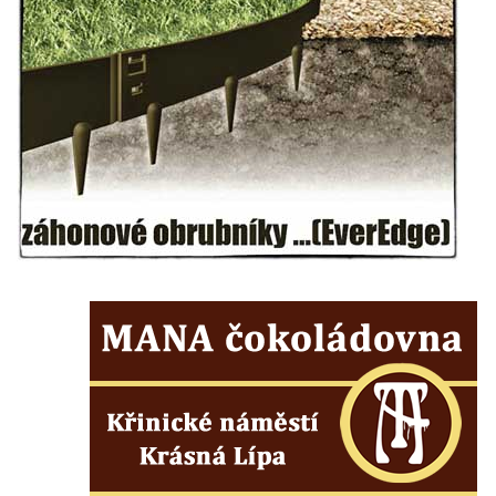
Herltův kříž u Mikova v Mikulášovicích
Kříž u Borských u domu čp. 859 v
Mikulášovicích
Kříž Ließnerových naproti Mikovu v
Mikulášovicích
Kříž u Mikulášovického potoka poblíž
Mikovu v Mikulášovicích
Lissnerův kříž u domu čp. 39 v
Mikulášovicích
Hampelův kříž u bývalých kasáren v
Mikulášovicích
Marchnerův (Zelený) kříž naproti domu čp.
35 v Mikulášovicích
Schneiderův kříž před domem čp. 55 v
Mikulášovicích
Kříž na Kostelní stezce v Mikulášovicích