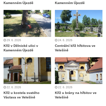
Kamenném Újezdě
Kamenném Újezdě
Kříž na Strážném vrchu v Rumburku
Kříž poblíž Ovčího mostu u Tisové
Kříž u kaple svatých Cyrila a Metoděje v
Kunraticích u Šluknova
Kříž na zahradě u domu ev. č. 11 v
Kunraticích u Šluknova
29. 6. 2026
24. 6. 2026
Kříž v Dělnické ulici v
Centrální kříž hřbitova ve
Kříž naproti domu čp. 34 v Kunraticích u
Kamenném Újezdě
Velešíně
Šluknova
Kříž u polní cesty mezi Šluknovem a
Knížecím
Školní kříž u polní cesty nad Lipovou ulicí v
Rychnově u Jablonce nad Nisou
Boží muka Anděl strážce v Kostelní ulici v
22. 6. 2026
22. 6. 2026
Kříž u kostela svatého
Kříž u brány na hřbitov ve
Rychnově u Jablonce nad Nisou
Václava ve Velešíně
Velešíně
Centrální kříž bývalého hřbitova u kostela