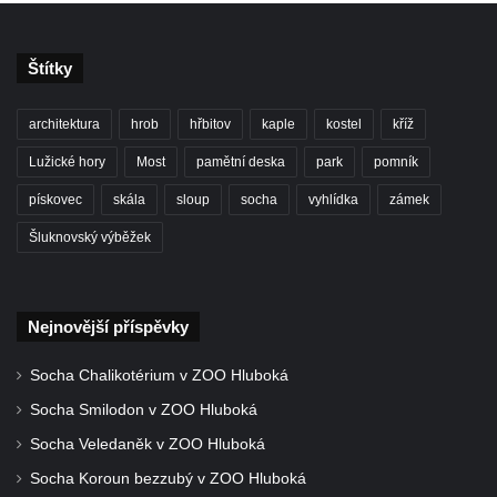
svatého Václava v Rychnově u Jablonce
nad Nisou
Misijní kříž na kostele svatého Václava v
Štítky
Rychnově u Jablonce nad Nisou
architektura
hrob
hřbitov
kaple
kostel
kříž
Kříž u domu čp. 23 v Pulečném
Lužické hory
Most
pamětní deska
park
pomník
Kříž u rozcestí u domu čp. 53 v Maršovicích
Centrální kříž hřbitova v Krásné u Pěnčína
pískovec
skála
sloup
socha
vyhlídka
zámek
Boží muka v zámeckém parku Dolního
Šluknovský výběžek
zámku v Teplicích nad Metují
Kříž na náměstí Aloise Jiráska v Teplicích
nad Metují
Nejnovější příspěvky
Kříž před kostelem Panny Marie Pomocné v
Socha Chalikotérium v ZOO Hluboká
Teplicích nad Metují
Socha Smilodon v ZOO Hluboká
Kříž na hřbitově v Teplicích nad Metují
Socha Veledaněk v ZOO Hluboká
Boží muka nad pramenem U svatého
Socha Koroun bezzubý v ZOO Hluboká
Antoníčka v Teplicích nad Metují