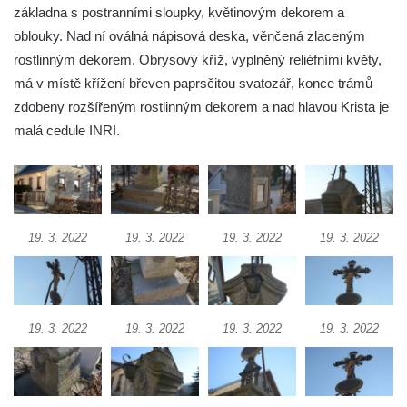
základna s postranními sloupky, květinovým dekorem a
Kříž u Obrázku severovýchodně od
oblouky. Nad ní oválná nápisová deska, věnčená zlaceným
Práchně
rostlinným dekorem. Obrysový kříž, vyplněný reliéfními květy,
Kříž na rozcestí u domu čp. 283 v Dolním
má v místě křížení břeven paprsčitou svatozář, konce trámů
Podluží
zdobeny rozšířeným rostlinným dekorem a nad hlavou Krista je
Görnerův kříž u silnice č. 264 v Dolním
malá cedule INRI.
Podluží
Kříž u domu čp. 155 v Chřibské
Údajný kříž u domu čp. 283 ve Chřibské
Kříž jižně od Bukolu
19. 3. 2022
19. 3. 2022
19. 3. 2022
19. 3. 2022
Kříž na návsi v Bukolu
Centrální kříž hřbitova v Hrobčicích
Kříž u silnice z Chouče do Mirošovic
19. 3. 2022
19. 3. 2022
19. 3. 2022
19. 3. 2022
Centrální kříž hřbitova v Chouči
Kříž na rozcestí v Záluží
Kříž v ulici V Zátiší v Dobříni