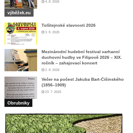
4. 8. 2026
Mikulášovicích
výběžek.eu
Wäberův kříž v zahradě domu čp. 184 v
Mikulášovicích
Tolštejnské slavnosti 2026
Kříž na louce v horních Mikulášovicích
3. 8. 2026
Posteltův kříž naproti domu ev.č. 29 v
Mikulášovicích
Mezinárodní hudební festival varhanní
duchovní hudby ve Filipově 2026 – XIX.
Kříž Neubaukreuz u domu čp. 698 v
ročník – zahajovací koncert
Mikulášovicích
2. 8. 2026
Kříž manželů Endlerových u továrního
Večer na počest Jakuba Bart-Ćišinského
objektu v Mikulášovicích
(1856–1909)
23. 7. 2026
Kříž u silnice východně od Mikulášovic
Meyerův kříž východně od Mikulášovic
Obrubniky
Kříž u rozcestí k větrnému mlýnu Světlík v
Horním Podluží
Kříž u domu čp. 1016 v Mikulášovicích