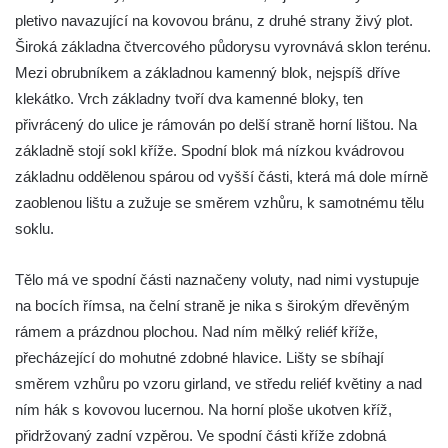
Kříž v Dělnické ulici v Kamenném Újezdě
pletivo navazující na kovovou bránu, z druhé strany živý plot.
Boží muka na křižovatce ulic Latrán a K
Široká základna čtvercového půdorysu vyrovnává sklon terénu.
Malší ve Velešíně
Mezi obrubníkem a základnou kamenný blok, nejspíš dříve
klekátko. Vrch základny tvoří dva kamenné bloky, ten
Centrální kříž hřbitova ve Velešíně
přivrácený do ulice je rámován po delší straně horní lištou. Na
Kříž u kostela svatého Václava ve Velešíně
základně stojí sokl kříže. Spodní blok má nízkou kvádrovou
Kříž u brány na hřbitov ve Velešíně
základnu oddělenou spárou od vyšší části, která má dole mírně
Kříž na zahradě domu čp. 127 v Římově
zaoblenou lištu a zužuje se směrem vzhůru, k samotnému tělu
Kříž u fary v Římově
soklu.
Kříž u lípy Jana Gurreho v Římově
Tělo má ve spodní části naznačeny voluty, nad nimi vystupuje
Boží muka u hřbitova v Římově
na bocích římsa, na čelní straně je nika s širokým dřevěným
Centrální kříž hřbitova v Římově
rámem a prázdnou plochou. Nad ním mělký reliéf kříže,
Kříž na návsi v Dolním Třeboníně
přecházející do mohutné zdobné hlavice. Lišty se sbíhají
Kříž poblíž domu čp. 169 v Plavu
směrem vzhůru po vzoru girland, ve středu reliéf květiny a nad
ním hák s kovovou lucernou. Na horní ploše ukotven kříž,
Kříž na návsi v Plavu
přidržovaný zadní vzpěrou. Ve spodní části kříže zdobná
Boží muka v Plavu