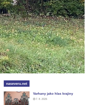
naseveru.net
Varhany jako hlas krajiny
7. 8. 2026