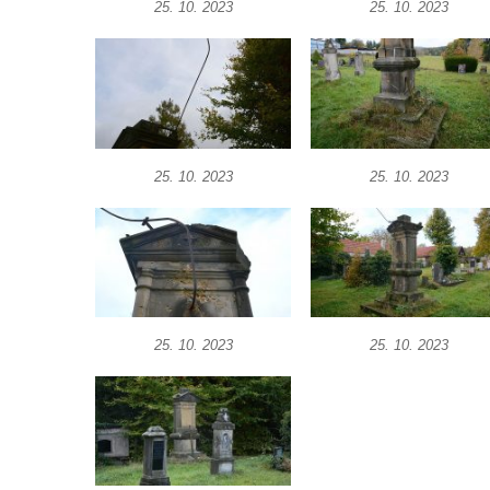
25. 10. 2023
25. 10. 2023
Podluží
Kříž u domu čp. 155 v Chřibské
Údajný kříž u domu čp. 283 ve Chřibské
Kříž jižně od Bukolu
Kříž na návsi v Bukolu
25. 10. 2023
25. 10. 2023
Centrální kříž hřbitova v Hrobčicích
Kříž u silnice z Chouče do Mirošovic
Centrální kříž hřbitova v Chouči
Kříž na rozcestí v Záluží
Kříž v ulici V Zátiší v Dobříni
25. 10. 2023
25. 10. 2023
Boží muka u domu čp. 392 na rohu ulic Na
Hradčanech a Palackého v Roudnici nad
Labem
Kříž v centru Liběšic
Kříž na návsi v Chouči