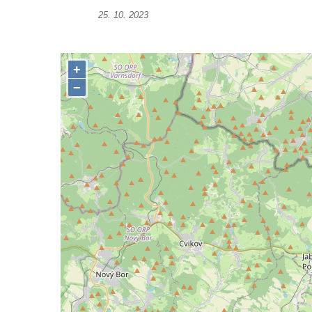
25. 10. 2023
Boží muka na rozcestí východně od Chouče
Kříž na návsi v Lužici
Kříž na návsi v Dobrčicích
Kříž u domu čp. 3 v Chrámcích
Kříž u polní cesty severozápadně od Kozel
Údajný kříž na návsi v Kozlech
Centrální kříž hřbitova v Kozlech
Kříž východně od Oparna u cesty na Lovoš
Pamětní kříž na Lovoši
Kříž na rozcestí u domu čp. 49 ve Svojkově
Centrální kříž bývalého hřbitova v Horním
Chlumu
Kříž jižně od Prysku
Boží muka svatého Floriána v Mezné