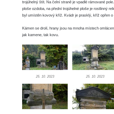
trojúhelný štít. Na čelní straně je vpadlé rámované pole
Kříž u brány na hřbitov ve Velešíně
ploše ozdoba, na přední trojúhelné ploše je rostlinný re
Kříž na zahradě domu čp. 127 v Římově
byl umístěn kovový kříž. Kvádr je prasklý, kříž opřen o
Kříž u fary v Římově
Kámen se drolí, hrany jsou na mnoha místech omlácené,
Kříž u lípy Jana Gurreho v Římově
jak kamene, tak kovu.
Boží muka u hřbitova v Římově
Centrální kříž hřbitova v Římově
Kříž na návsi v Dolním Třeboníně
Kříž poblíž domu čp. 169 v Plavu
Kříž na návsi v Plavu
Boží muka v Plavu
25. 10. 2023
25. 10. 2023
Kříž u Obrázku severovýchodně od
Práchně
Kříž na rozcestí u domu čp. 283 v Dolním
Podluží
Görnerův kříž u silnice č. 264 v Dolním