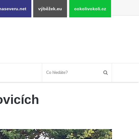
naseveru.net
výběžek.eu
cokolivokoli.cz
ovicích