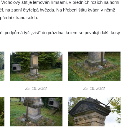
. Vrcholový štít je lemován římsami, v předních rozích na horní
liéf, na zadní čtyřcípá hvězda. Na hřebeni štítu kvádr, v němž
 přední stranu soklu.
 podpůrná tyč „visí“ do prázdna, kolem se povalují další kusy
25. 10. 2023
25. 10. 2023