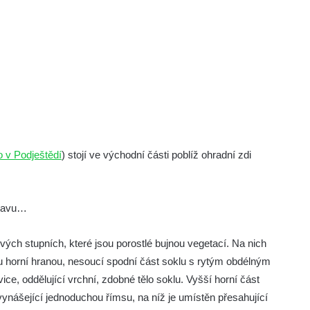
 v Podještědí
) stojí ve východní části poblíž ohradní zdi
stavu…
ých stupních, které jsou porostlé bujnou vegetací. Na nich
 horní hranou, nesoucí spodní část soklu s rytým obdélným
ice, oddělující vrchní, zdobné tělo soklu. Vyšší horní část
vynášející jednoduchou římsu, na níž je umístěn přesahující