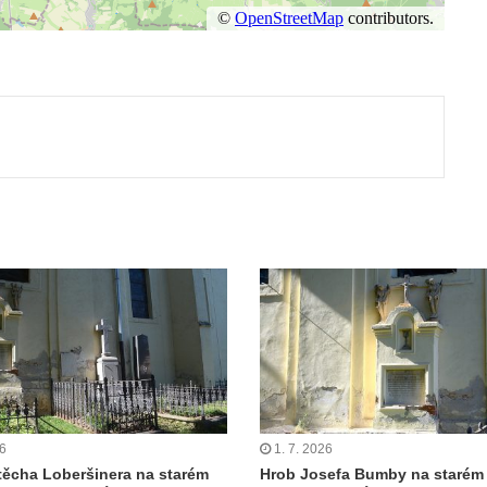
ut
26
1. 7. 2026
těcha Loberšinera na starém
Hrob Josefa Bumby na starém 