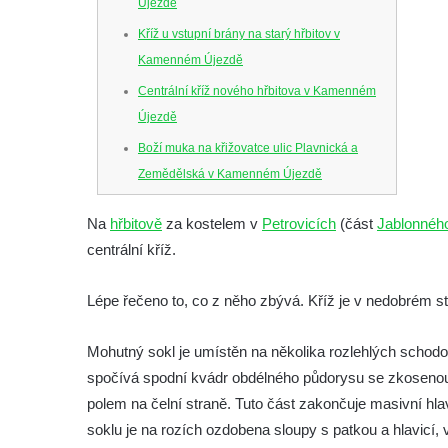
Újezdě
Kříž u vstupní brány na starý hřbitov v
Kamenném Újezdě
Centrální kříž nového hřbitova v Kamenném
Újezdě
Boží muka na křižovatce ulic Plavnická a
Zemědělská v Kamenném Újezdě
Kříž na křižovatce ulic 5. května a Nádražní
Na
hřbitově
za kostelem v
Petrovicích
(část
Jablonného
v Kamenném Újezdě
centrální kříž.
Kříž na křižovatce ulic 5. května a Dělnická
v Kamenném Újezdě
Lépe řečeno to, co z něho zbývá. Kříž je v nedobrém 
Kříž v Dělnické ulici v Kamenném Újezdě
Mohutný sokl je umístěn na několika rozlehlých schodov
Boží muka na křižovatce ulic Latrán a K
spočívá spodní kvádr obdélného půdorysu se zkosenou
Malší ve Velešíně
polem na čelní straně. Tuto část zakončuje masivní hlav
Centrální kříž hřbitova ve Velešíně
soklu je na rozích ozdobena sloupy s patkou a hlavicí, 
Kříž u kostela svatého Václava ve Velešíně