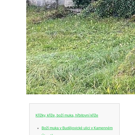
Křížky, kříže, boží muka, hřbitovní kříže
Boží muka v Budějovické ulici v Kamenném