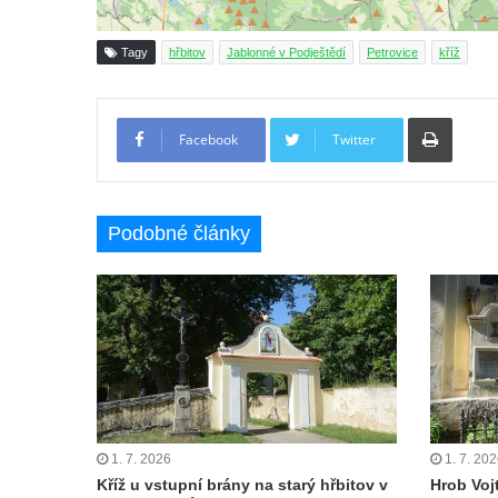
Neugebauerův kříž východně od Sloupu v
Čechách
Tagy
hřbitov
Jablonné v Podještědí
Petrovice
kříž
Kříž u kostela Zvěstování Panny Marie v
Duchcově
Tiskno
Facebook
Twitter
Údajný kříž před kostelem svatých Petra a
Pavla v Jeníkově
Kříž na návsi v Jeníkově
Podobné články
Kříž na křižovatce v Teplické ulici v Lahošti
Kříž U Pěti lip na pastvině severovýchodně
od Mikulášovic
Kříž na rozcestí u domu čp. 123 v
Mikulášovicích
Wäberův kříž v zahradě domu čp. 184 v
Mikulášovicích
1. 7. 2026
1. 7. 20
Kříž na louce v horních Mikulášovicích
Kříž u vstupní brány na starý hřbitov v
Hrob Voj
Posteltův kříž naproti domu ev.č. 29 v