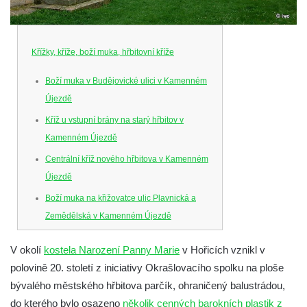
Křížky, kříže, boží muka, hřbitovní kříže
Boží muka v Budějovické ulici v Kamenném
Újezdě
Kříž u vstupní brány na starý hřbitov v
Kamenném Újezdě
Centrální kříž nového hřbitova v Kamenném
Újezdě
Boží muka na křižovatce ulic Plavnická a
Zemědělská v Kamenném Újezdě
Kříž na křižovatce ulic 5. května a Nádražní
V okolí
kostela Narození Panny Marie
v Hořicích vznikl v
v Kamenném Újezdě
polovině 20. století z iniciativy Okrašlovacího spolku na ploše
Kříž na křižovatce ulic 5. května a Dělnická
bývalého městského hřbitova parčík, ohraničený balustrádou,
v Kamenném Újezdě
do kterého bylo osazeno
několik cenných barokních plastik z