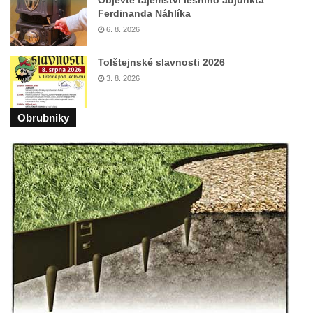
Kříž na rozcestí u domu čp. 49 ve Svojkově
Ferdinanda Náhlíka
Centrální kříž bývalého hřbitova v Horním
6. 8. 2026
Chlumu
Tolštejnské slavnosti 2026
Kříž jižně od Prysku
3. 8. 2026
Boží muka svatého Floriána v Mezné
Neugebauerův kříž východně od Sloupu v
Obrubniky
Čechách
Kříž u kostela Zvěstování Panny Marie v
Duchcově
Údajný kříž před kostelem svatých Petra a
Pavla v Jeníkově
Kříž na návsi v Jeníkově
Kříž na křižovatce v Teplické ulici v Lahošti
Kříž U Pěti lip na pastvině severovýchodně
od Mikulášovic
Kříž na rozcestí u domu čp. 123 v