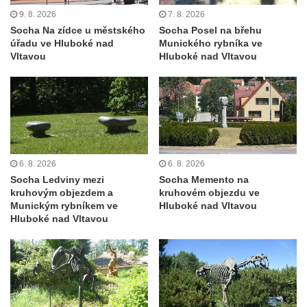
9. 8. 2026
7. 8. 2026
Maazův kříž na Kostelní stezce v
Socha Na zídce u městského
Socha Posel na břehu
Mikulášovicích
úřadu ve Hluboké nad
Munického rybníka ve
Vltavou
Hluboké nad Vltavou
Boží muka na Kostelní stezce v
Mikulášovicích
Franzeho kříž u domu čp. 356 v
Mikulášovicích
Hammerberský kříž na křižovatce mezi
domy čp. 739 a 758 v Mikulášovicích
6. 8. 2026
6. 8. 2026
Kříž Johannese Herlta poblíž domu čp. 428
Socha Ledviny mezi
Socha Memento na
v Mikulášovicích
kruhovým objezdem a
kruhovém objezdu ve
Munickým rybníkem ve
Hluboké nad Vltavou
Drascheho kříž na zahradě domu čp. 915 v
Hluboké nad Vltavou
Mikulášovicích
Hillův kříž u domu čp. 436 v Mikulášovicích
Hampelův kříž západně od dolního nádraží
v Mikulášovicích