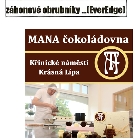
Mikulášovicích
Wäberův kříž v zahradě domu čp. 184 v
Mikulášovicích
Kříž na louce v horních Mikulášovicích
Posteltův kříž naproti domu ev.č. 29 v
Mikulášovicích
Kříž Neubaukreuz u domu čp. 698 v
Mikulášovicích
Kříž manželů Endlerových u továrního
objektu v Mikulášovicích
Kříž u silnice východně od Mikulášovic
Meyerův kříž východně od Mikulášovic
Kříž u rozcestí k větrnému mlýnu Světlík v
Horním Podluží
Kříž u domu čp. 1016 v Mikulášovicích