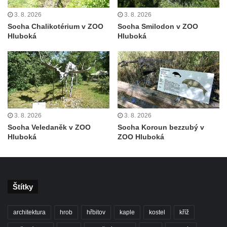
Kříž před kostelem svatých Petra a Pavla v
3. 8. 2026
3. 8. 2026
Růžové
Socha Chalikotérium v ZOO
Socha Smilodon v ZOO
Centrální kříž na starém hřbitově ve
Hluboká
Hluboká
Vilémově
Centrální kříž na novém hřbitově ve
Vilémově
Kříž u kostela Nanebevzetí Panny Marie na
křížové cestě ve Vilémově
3. 8. 2026
3. 8. 2026
Kříž u cesty mezi Růžovou a Kamenickou
Socha Veledaněk v ZOO
Socha Koroun bezzubý v
Strání
Hluboká
ZOO Hluboká
Kříž u severní zdi kostela Nalezení svatého
Kříže ve Frýdlantu
Kříž na Křížové cestě na Křížovém vrchu ve
Štítky
Frýdlantu
Centrální kříž hřbitova ve Sloupu v Čechách
architektura
hrob
hřbitov
kaple
kostel
kříž
Kříž u koryta náhonu na Chřibské Kamenici