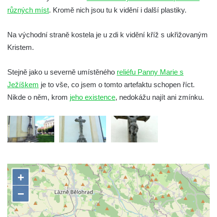
Kříž v Dělnické ulici v Kamenném Újezdě
různých míst
. Kromě nich jsou tu k vidění i další plastiky.
Boží muka na křižovatce ulic Latrán a K
Malší ve Velešíně
Na východní straně kostela je u zdi k vidění kříž s ukřižovaným
Kristem.
Centrální kříž hřbitova ve Velešíně
Kříž u kostela svatého Václava ve Velešíně
Stejně jako u severně umístěného
reliéfu Panny Marie s
Kříž u brány na hřbitov ve Velešíně
Ježíškem
je to vše, co jsem o tomto artefaktu schopen říct.
Kříž na zahradě domu čp. 127 v Římově
Nikde o něm, krom
jeho existence
, nedokážu najít ani zmínku.
Kříž u fary v Římově
Kříž u lípy Jana Gurreho v Římově
Boží muka u hřbitova v Římově
Centrální kříž hřbitova v Římově
Kříž na návsi v Dolním Třeboníně
Kříž poblíž domu čp. 169 v Plavu
Kříž na návsi v Plavu
Boží muka v Plavu