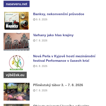
naseveru.net
Boží muka u domu čp. 392 na rohu ulic Na
Hradčanech a Palackého v Roudnici nad
Banksy, nekonvenční průvodce
Labem
9. 8. 2026
Kříž v centru Liběšic
Kříž na návsi v Chouči
Varhany jako hlas krajiny
Boží muka na rozcestí východně od Chouče
7. 8. 2026
Kříž na návsi v Lužici
Kříž na návsi v Dobrčicích
Nová Perla v Kyjově hostí mezinárodní
festival Performance v časech krizí
Kříž u domu čp. 3 v Chrámcích
6. 8. 2026
Kříž u polní cesty severozápadně od Kozel
výběžek.eu
Údajný kříž na návsi v Kozlech
Centrální kříž hřbitova v Kozlech
Příměstský tábor 3. – 7. 8. 2026
7. 8. 2026
Kříž východně od Oparna u cesty na Lovoš
Pamětní kříž na Lovoši
Objevte tajemství lesního adjunkta