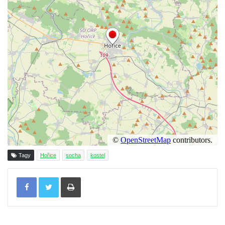
Kříž u Obrázku severovýchodně od
Práchně
Kříž na rozcestí u domu čp. 283 v Dolním
Podluží
Görnerův kříž u silnice č. 264 v Dolním
Podluží
Kříž u domu čp. 155 v Chřibské
Údajný kříž u domu čp. 283 ve Chřibské
Kříž jižně od Bukolu
Kříž na návsi v Bukolu
Tagy
Hořice
socha
kostel
Centrální kříž hřbitova v Hrobčicích
Kříž u silnice z Chouče do Mirošovic
Tisknout
Centrální kříž hřbitova v Chouči
Kříž na rozcestí v Záluží
Kříž v ulici V Zátiší v Dobříni