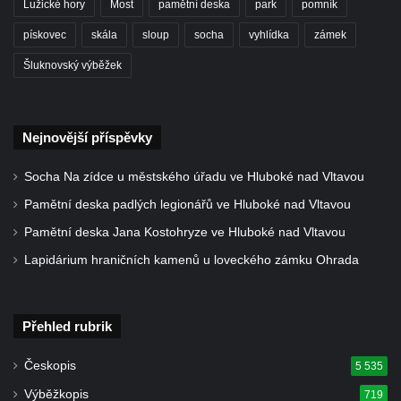
Lužické hory
Most
pamětní deska
park
pomník
Kříž na Strážném vrchu v Rumburku
pískovec
skála
sloup
socha
vyhlídka
zámek
Kříž poblíž Ovčího mostu u Tisové
Šluknovský výběžek
Kříž u kaple svatých Cyrila a Metoděje v
Kunraticích u Šluknova
Kříž na zahradě u domu ev. č. 11 v
Nejnovější příspěvky
Kunraticích u Šluknova
Kříž naproti domu čp. 34 v Kunraticích u
Socha Na zídce u městského úřadu ve Hluboké nad Vltavou
Šluknova
Pamětní deska padlých legionářů ve Hluboké nad Vltavou
Kříž u polní cesty mezi Šluknovem a
Pamětní deska Jana Kostohryze ve Hluboké nad Vltavou
Knížecím
Lapidárium hraničních kamenů u loveckého zámku Ohrada
Školní kříž u polní cesty nad Lipovou ulicí v
Rychnově u Jablonce nad Nisou
Přehled rubrik
Boží muka Anděl strážce v Kostelní ulici v
Rychnově u Jablonce nad Nisou
Českopis
5 535
Centrální kříž bývalého hřbitova u kostela
Výběžkopis
719