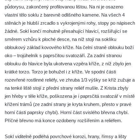
Kříž v Dělnické ulici v Kamenném Újezdě
půdorysu, zakončený profilovanou lištou. Na ni je osazeno
Boží muka na křižovatce ulic Latrán a K
vlastní tělo soklu z barevně odlišného kamene. Na všech 4
Malší ve Velešíně
stěnách je hlubší zrcadlo s vykrojenými rohy, stopy po nápisech
žádné. Sokl končí mohutně přesahující hlavicí, rozšiřující se
Centrální kříž hřbitova ve Velešíně
směrem vzhůru k ploché desce, na níž stojí na soklíku
Kříž u kostela svatého Václava ve Velešíně
obloukový základ kovového kříže. Na čelní straně oblouku boží
Kříž u brány na hřbitov ve Velešíně
oko – trojúhelník s paprsčitou svatozáří. Za zadní stranou
Kříž na zahradě domu čp. 127 v Římově
oblouku do hlavice byla ukotvena vzpěra kříže, z níž zbylo jen
Kříž u fary v Římově
krátké torzo. Torzo je bohužel i z kříže. Ve spodní části
rozevřené rostlinné reliéfy, ve zhruba 1/3 výšky se kříž zužuje a
Kříž u lípy Jana Gurreho v Římově
na tenké liště stojí z přední strany reliéf mušle. Z Krista zbyly
Boží muka u hřbitova v Římově
jen hřeby v těle kříže, poškozena je i paprsčitá svatozář v místě
Centrální kříž hřbitova v Římově
křížení trámů (ze zadní strany je kryta kruhem, přesto v pravé
Kříž na návsi v Dolním Třeboníně
horní části paprsky chybí). Horní část svislého břevna chybí.
Kříž poblíž domu čp. 169 v Plavu
Příčné břevno má konce ozdobeny rozšířením a reliéfem.
Kříž na návsi v Plavu
Sokl viditelně podléhá povrchové korozi, hrany, římsy a lišty
Boží muka v Plavu