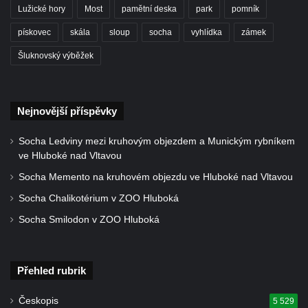
svatého Václava v Rychnově u Jablonce
Lužické hory
Most
pamětní deska
park
pomník
nad Nisou
pískovec
skála
sloup
socha
vyhlídka
zámek
Misijní kříž na kostele svatého Václava v
Šluknovský výběžek
Rychnově u Jablonce nad Nisou
Kříž u domu čp. 23 v Pulečném
Kříž u rozcestí u domu čp. 53 v Maršovicích
Nejnovější příspěvky
Centrální kříž hřbitova v Krásné u Pěnčína
Socha Ledviny mezi kruhovým objezdem a Munickým rybníkem
Boží muka v zámeckém parku Dolního
ve Hluboké nad Vltavou
zámku v Teplicích nad Metují
Socha Memento na kruhovém objezdu ve Hluboké nad Vltavou
Kříž na náměstí Aloise Jiráska v Teplicích
Socha Chalikotérium v ZOO Hluboká
nad Metují
Socha Smilodon v ZOO Hluboká
Kříž před kostelem Panny Marie Pomocné v
Teplicích nad Metují
Kříž na hřbitově v Teplicích nad Metují
Přehled rubrik
Boží muka nad pramenem U svatého
Českopis
Antoníčka v Teplicích nad Metují
5 529