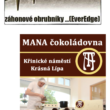
Herltův kříž u Mikova v Mikulášovicích
Kříž u Borských u domu čp. 859 v
Mikulášovicích
Kříž Ließnerových naproti Mikovu v
Mikulášovicích
Kříž u Mikulášovického potoka poblíž
Mikovu v Mikulášovicích
Lissnerův kříž u domu čp. 39 v
Mikulášovicích
Hampelův kříž u bývalých kasáren v
Mikulášovicích
Marchnerův (Zelený) kříž naproti domu čp.
35 v Mikulášovicích
Schneiderův kříž před domem čp. 55 v
Mikulášovicích
Kříž na Kostelní stezce v Mikulášovicích