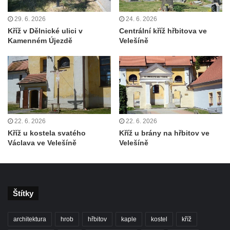
Kříž na Strážném vrchu v Rumburku
29. 6. 2026
24. 6. 2026
Kříž poblíž Ovčího mostu u Tisové
Kříž v Dělnické ulici v
Centrální kříž hřbitova ve
Kamenném Újezdě
Velešíně
Kříž u kaple svatých Cyrila a Metoděje v
Kunraticích u Šluknova
Kříž na zahradě u domu ev. č. 11 v
Kunraticích u Šluknova
Kříž naproti domu čp. 34 v Kunraticích u
Šluknova
22. 6. 2026
22. 6. 2026
Kříž u polní cesty mezi Šluknovem a
Kříž u kostela svatého
Kříž u brány na hřbitov ve
Václava ve Velešíně
Velešíně
Knížecím
Školní kříž u polní cesty nad Lipovou ulicí v
Rychnově u Jablonce nad Nisou
Boží muka Anděl strážce v Kostelní ulici v
Štítky
Rychnově u Jablonce nad Nisou
Centrální kříž bývalého hřbitova u kostela
architektura
hrob
hřbitov
kaple
kostel
kříž