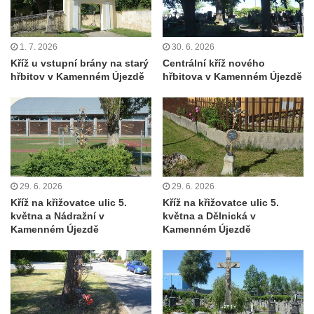
Kříž před kostelem svatých Petra a Pavla v
Růžové
Centrální kříž na starém hřbitově ve
1. 7. 2026
30. 6. 2026
Kříž u vstupní brány na starý
Centrální kříž nového
Vilémově
hřbitov v Kamenném Újezdě
hřbitova v Kamenném Újezdě
Centrální kříž na novém hřbitově ve
Vilémově
Kříž u kostela Nanebevzetí Panny Marie na
křížové cestě ve Vilémově
Kříž u cesty mezi Růžovou a Kamenickou
Strání
29. 6. 2026
29. 6. 2026
Kříž na křižovatce ulic 5.
Kříž na křižovatce ulic 5.
Kříž u severní zdi kostela Nalezení svatého
května a Nádražní v
května a Dělnická v
Kříže ve Frýdlantu
Kamenném Újezdě
Kamenném Újezdě
Kříž na Křížové cestě na Křížovém vrchu ve
Frýdlantu
Centrální kříž hřbitova ve Sloupu v Čechách
Kříž u koryta náhonu na Chřibské Kamenici