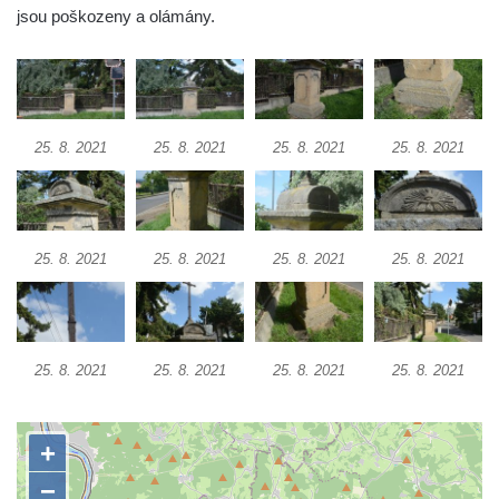
jsou poškozeny a olámány.
Kříž u Obrázku severovýchodně od
Práchně
Kříž na rozcestí u domu čp. 283 v Dolním
Podluží
25. 8. 2021
25. 8. 2021
25. 8. 2021
25. 8. 2021
Görnerův kříž u silnice č. 264 v Dolním
Podluží
Kříž u domu čp. 155 v Chřibské
Údajný kříž u domu čp. 283 ve Chřibské
25. 8. 2021
25. 8. 2021
25. 8. 2021
25. 8. 2021
Kříž jižně od Bukolu
Kříž na návsi v Bukolu
Centrální kříž hřbitova v Hrobčicích
25. 8. 2021
25. 8. 2021
25. 8. 2021
25. 8. 2021
Kříž u silnice z Chouče do Mirošovic
Centrální kříž hřbitova v Chouči
Kříž na rozcestí v Záluží
Kříž v ulici V Zátiší v Dobříni