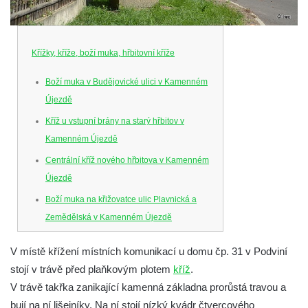
Křížky, kříže, boží muka, hřbitovní kříže
Boží muka v Budějovické ulici v Kamenném
Újezdě
Kříž u vstupní brány na starý hřbitov v
Kamenném Újezdě
Centrální kříž nového hřbitova v Kamenném
Újezdě
Boží muka na křižovatce ulic Plavnická a
Zemědělská v Kamenném Újezdě
Kříž na křižovatce ulic 5. května a Nádražní
V místě křížení místních komunikací u domu čp. 31 v Podviní
v Kamenném Újezdě
stojí v trávě před plaňkovým plotem
kříž
.
Kříž na křižovatce ulic 5. května a Dělnická
V trávě takřka zanikající kamenná základna prorůstá travou a
v Kamenném Újezdě
bují na ní lišejníky. Na ní stojí nízký kvádr čtvercového