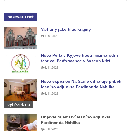
Kříž na rozcestí u domu čp. 49 ve Svojkově
Centrální kříž bývalého hřbitova v Horním
naseveru.net
Chlumu
Kříž jižně od Prysku
Varhany jako hlas krajiny
Boží muka svatého Floriána v Mezné
7. 8. 2026
Neugebauerův kříž východně od Sloupu v
Čechách
Nová Perla v Kyjově hostí mezinárodní
festival Performance v časech krizí
Kříž u kostela Zvěstování Panny Marie v
6. 8. 2026
Duchcově
Údajný kříž před kostelem svatých Petra a
Nová expozice Na Saule odhaluje příběh
Pavla v Jeníkově
lesního adjunkta Ferdinanda Náhlíka
6. 8. 2026
Kříž na návsi v Jeníkově
Kříž na křižovatce v Teplické ulici v Lahošti
výběžek.eu
Kříž U Pěti lip na pastvině severovýchodně
Objevte tajemství lesního adjunkta
od Mikulášovic
Ferdinanda Náhlíka
Kříž na rozcestí u domu čp. 123 v
6. 8. 2026