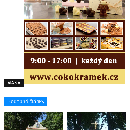
Maazův kříž na Kostelní stezce v
Mikulášovicích
Boží muka na Kostelní stezce v
Mikulášovicích
Franzeho kříž u domu čp. 356 v
Mikulášovicích
Hammerberský kříž na křižovatce mezi
domy čp. 739 a 758 v Mikulášovicích
Kříž Johannese Herlta poblíž domu čp. 428
v Mikulášovicích
MANA
Drascheho kříž na zahradě domu čp. 915 v
Mikulášovicích
Podobné články
Hillův kříž u domu čp. 436 v Mikulášovicích
Hampelův kříž západně od dolního nádraží
v Mikulášovicích