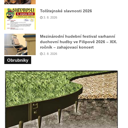
Pamětní kříž na Lovoši
Tolštejnské slavnosti 2026
Kříž na rozcestí u domu čp. 49 ve Svojkově
3. 8. 2026
Centrální kříž bývalého hřbitova v Horním
Chlumu
Kříž jižně od Prysku
Mezinárodní hudební festival varhanní
duchovní hudby ve Filipově 2026 – XIX.
Boží muka svatého Floriána v Mezné
ročník – zahajovací koncert
Neugebauerův kříž východně od Sloupu v
2. 8. 2026
Obrubniky
Čechách
Kříž u kostela Zvěstování Panny Marie v
Duchcově
Údajný kříž před kostelem svatých Petra a
Pavla v Jeníkově
Kříž na návsi v Jeníkově
Kříž na křižovatce v Teplické ulici v Lahošti
Kříž U Pěti lip na pastvině severovýchodně
od Mikulášovic