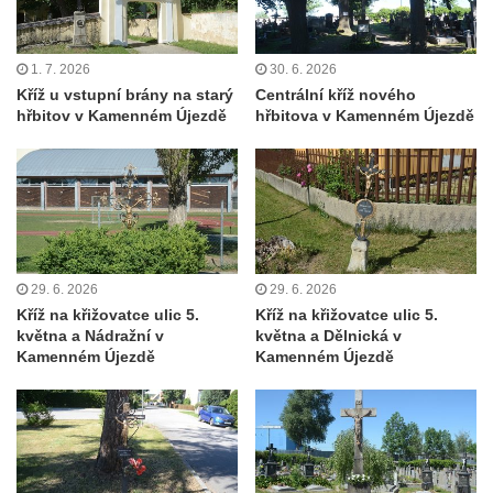
Kříž na Kostelní stezce v Mikulášovicích
Maazův kříž na Kostelní stezce v
1. 7. 2026
30. 6. 2026
Kříž u vstupní brány na starý
Centrální kříž nového
Mikulášovicích
hřbitov v Kamenném Újezdě
hřbitova v Kamenném Újezdě
Boží muka na Kostelní stezce v
Mikulášovicích
Franzeho kříž u domu čp. 356 v
Mikulášovicích
Hammerberský kříž na křižovatce mezi
domy čp. 739 a 758 v Mikulášovicích
29. 6. 2026
29. 6. 2026
Kříž na křižovatce ulic 5.
Kříž na křižovatce ulic 5.
Kříž Johannese Herlta poblíž domu čp. 428
května a Nádražní v
května a Dělnická v
v Mikulášovicích
Kamenném Újezdě
Kamenném Újezdě
Drascheho kříž na zahradě domu čp. 915 v
Mikulášovicích
Hillův kříž u domu čp. 436 v Mikulášovicích
Hampelův kříž západně od dolního nádraží