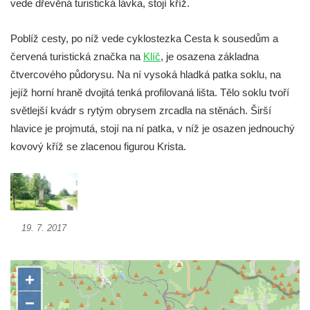
vede dřevěná turistická lávka, stojí kříž.
v Kamenném Újezdě
Kříž v Dělnické ulici v Kamenném Újezdě
Poblíž cesty, po níž vede cyklostezka Cesta k sousedům a
Boží muka na křižovatce ulic Latrán a K
červená turistická značka na
Klíč
, je osazena základna
Malší ve Velešíně
čtvercového půdorysu. Na ní vysoká hladká patka soklu, na
jejíž horní hraně dvojitá tenká profilovaná lišta. Tělo soklu tvoří
Centrální kříž hřbitova ve Velešíně
světlejší kvádr s rytým obrysem zrcadla na stěnách. Širší
Kříž u kostela svatého Václava ve Velešíně
hlavice je projmutá, stojí na ní patka, v níž je osazen jednouchý
Kříž u brány na hřbitov ve Velešíně
kovový kříž se zlacenou figurou Krista.
Kříž na zahradě domu čp. 127 v Římově
Kříž u fary v Římově
Kříž u lípy Jana Gurreho v Římově
Boží muka u hřbitova v Římově
19. 7. 2017
Centrální kříž hřbitova v Římově
Kříž na návsi v Dolním Třeboníně
Kříž poblíž domu čp. 169 v Plavu
Kříž na návsi v Plavu