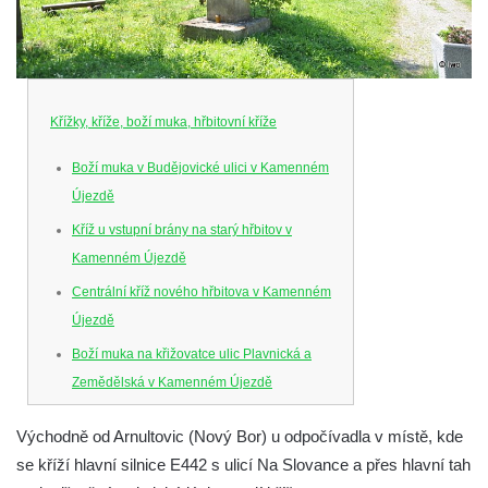
Křížky, kříže, boží muka, hřbitovní kříže
Boží muka v Budějovické ulici v Kamenném
Újezdě
Kříž u vstupní brány na starý hřbitov v
Kamenném Újezdě
Centrální kříž nového hřbitova v Kamenném
Újezdě
Boží muka na křižovatce ulic Plavnická a
Zemědělská v Kamenném Újezdě
Kříž na křižovatce ulic 5. května a Nádražní
Východně od Arnultovic (Nový Bor) u odpočívadla v místě, kde
v Kamenném Újezdě
se kříží hlavní silnice E442 s ulicí Na Slovance a přes hlavní tah
Kříž na křižovatce ulic 5. května a Dělnická