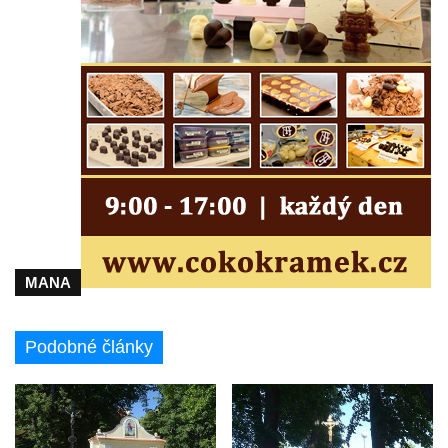
Kříž u domu čp. 1016 v Mikulášovicích
Herltův kříž u Mikova v Mikulášovicích
Kříž u Borských u domu čp. 859 v
Mikulášovicích
Kříž Ließnerových naproti Mikovu v
Mikulášovicích
Kříž u Mikulášovického potoka poblíž
Mikovu v Mikulášovicích
Lissnerův kříž u domu čp. 39 v
Mikulášovicích
MANA
Hampelův kříž u bývalých kasáren v
Mikulášovicích
Podobné články
Marchnerův (Zelený) kříž naproti domu čp.
35 v Mikulášovicích
Schneiderův kříž před domem čp. 55 v
Mikulášovicích