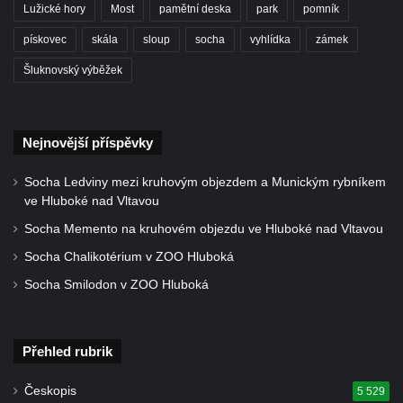
Lužické hory
Most
pamětní deska
park
pomník
Kříž u koryta náhonu na Chřibské Kamenici
pískovec
skála
sloup
socha
vyhlídka
zámek
Kříž na Strážném vrchu v Rumburku
Šluknovský výběžek
Kříž poblíž Ovčího mostu u Tisové
Kříž u kaple svatých Cyrila a Metoděje v
Kunraticích u Šluknova
Nejnovější příspěvky
Kříž na zahradě u domu ev. č. 11 v
Kunraticích u Šluknova
Socha Ledviny mezi kruhovým objezdem a Munickým rybníkem
ve Hluboké nad Vltavou
Kříž naproti domu čp. 34 v Kunraticích u
Socha Memento na kruhovém objezdu ve Hluboké nad Vltavou
Šluknova
Socha Chalikotérium v ZOO Hluboká
Kříž u polní cesty mezi Šluknovem a
Knížecím
Socha Smilodon v ZOO Hluboká
Školní kříž u polní cesty nad Lipovou ulicí v
Rychnově u Jablonce nad Nisou
Přehled rubrik
Boží muka Anděl strážce v Kostelní ulici v
Rychnově u Jablonce nad Nisou
Českopis
5 529