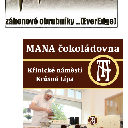
Kříž na rozcestí u domu čp. 123 v
Mikulášovicích
Wäberův kříž v zahradě domu čp. 184 v
Mikulášovicích
Kříž na louce v horních Mikulášovicích
Posteltův kříž naproti domu ev.č. 29 v
Mikulášovicích
Kříž Neubaukreuz u domu čp. 698 v
Mikulášovicích
Kříž manželů Endlerových u továrního
objektu v Mikulášovicích
Kříž u silnice východně od Mikulášovic
Meyerův kříž východně od Mikulášovic
Kříž u rozcestí k větrnému mlýnu Světlík v
Horním Podluží