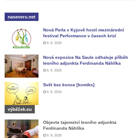
Kříž v ulici V Zátiší v Dobříni
naseveru.net
Boží muka u domu čp. 392 na rohu ulic Na
Hradčanech a Palackého v Roudnici nad
Nová Perla v Kyjově hostí mezinárodní
Labem
festival Performance v časech krizí
6. 8. 2026
Kříž v centru Liběšic
Kříž na návsi v Chouči
Nová expozice Na Saule odhaluje příběh
lesního adjunkta Ferdinanda Náhlíka
Boží muka na rozcestí východně od Chouče
6. 8. 2026
Kříž na návsi v Lužici
Kříž na návsi v Dobrčicích
Svět bez konce [komiks]
6. 8. 2026
Kříž u domu čp. 3 v Chrámcích
Kříž u polní cesty severozápadně od Kozel
výběžek.eu
Údajný kříž na návsi v Kozlech
Centrální kříž hřbitova v Kozlech
Objevte tajemství lesního adjunkta
Ferdinanda Náhlíka
Kříž východně od Oparna u cesty na Lovoš
6. 8. 2026