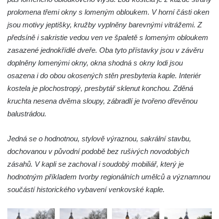
Márnice na hřbitově v Římově
prolomena třemi okny s lomeným obloukem. V horní části oken
Kaple v Horním Třeboníně
jsou motivy jeptišky, kružby vyplněny barevnými vitrážemi. Z
Kaple Panny Marie v Horním Třeboníně
předsíně i sakristie vedou ven ve špaletě s lomeným obloukem
zasazené jednokřídlé dveře. Oba tyto přístavky jsou v závěru
Kaple mezi Dolním Třebonínem a Horním
doplněny lomenými okny, okna shodná s okny lodi jsou
Třebonínem
osazena i do obou okosených stěn presbyteria kaple. Interiér
Kaple v severní části Dolního Třebonína
kostela je plochostropý, presbytář sklenut konchou. Zděná
Márnice na hřbitově v Rybniště
kruchta nesena dvěma sloupy, zábradlí je tvořeno dřevěnou
Kaple u kostela svatého Jiljí v Lužci nad
balustrádou.
Vltavou
Kostel svatého Jiljí v Lužci nad Vltavou
Jedná se o hodnotnou, stylově výraznou, sakrální stavbu,
dochovanou v původní podobě bez rušivých novodobých
Kaple Božího těla na hřbitově v Hostíně u
zásahů. V kapli se zachoval i soudobý mobiliář, který je
Vojkovic
hodnotným příkladem tvorby regionálních umělců a významnou
Kostel Nanebevzetí Panny Marie v Hostíně
součástí historického vybavení venkovské kaple.
u Vojkovic
Kaple svatého Bartoloměje v Bukolu