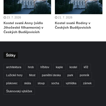
Hrobka rodiny Rohn na hřbitově v
Šumburku nad Desnou – Tanvaldu
23. 7. 2026
21. 7. 2026
Hřbitovní kaple v Šumburku nad Desnou –
Kostel svaté Anny (sídlo
Kostel svaté Rodiny v
Tanvaldu
Jihočeské filharmonie) v
Českých Budějovicích
Kostel svatého Františka z Assisi v Tanvaldu
Českých Budějovicích
Riedlova hrobka v Desné
Kaple svaté Alžběty Durynské v Dolních
Křečanech
Štítky
Márnice nového hřbitova ve Starých
Křečanech
architektura
hrob
hřbitov
kaple
kostel
kříž
Bývalá márnice u hřbitova v Dubé
Lužické hory
Most
pamětní deska
park
pomník
Kostel Nalezení svatého Kříže v Dubé
pískovec
skála
sloup
socha
vyhlídka
zámek
Kostel Nanebevzetí Panny Marie v
Šluknovský výběžek
Úněticích
Kostel svatého Klementa v Levém Hradci