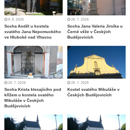
Chrám Povýšení svatého Kříže na
Zámeckém náměstí v Teplicích
Výklenková kaple u vodojemu v severní
9. 8. 2026
26. 7. 2026
části Kozel
Socha Anděl u kostela
Socha Jana Valeria Jirsíka u
svatého Jana Nepomuckého
Černé věže v Českých
Kaple u kostela svatého Jakuba Většího
ve Hluboké nad Vltavou
Budějovicích
(Staršího) u Lahovic
Kostel svatého Jakuba Většího (Staršího) u
Lahovic
Kostel svatých Petra a Pavla v Želkovicích
Kaple Panny Marie Bolestné v Benešově
26. 7. 2026
26. 7. 2026
nad Ploučnicí
Socha Krista klesajícího pod
Kostel svatého Mikuláše v
Kostel Narození Panny Marie v Benešově
křížem u kostela svatého
Českých Budějovicích
Mikuláše v Českých
nad Ploučnicí
Budějovicích
Hrobová kaple Mattauschů na hřbitově v
Benešově nad Ploučnicí
Kostel svaté Anny v Tisé