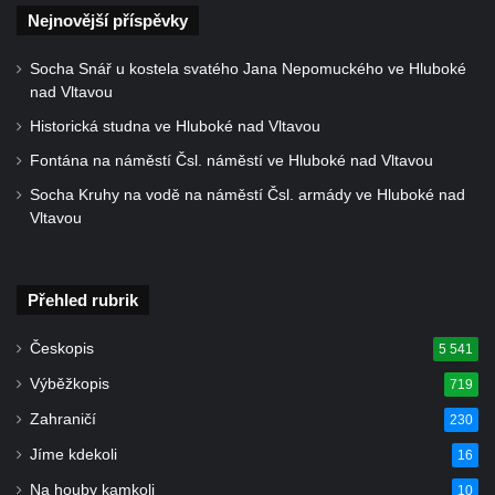
Kostel Wang (Karpacz – Bierutowice,
Nejnovější příspěvky
Polsko)
Socha Snář u kostela svatého Jana Nepomuckého ve Hluboké
Skalní kaple Nejsvětější Trojice u Česká
nad Vltavou
Kamenice
Historická studna ve Hluboké nad Vltavou
Kostel svatého Vendelína v Perštejně
Fontána na náměstí Čsl. náměstí ve Hluboké nad Vltavou
Kostel Nejsvětější Trojice v Klášterci nad
Socha Kruhy na vodě na náměstí Čsl. armády ve Hluboké nad
Ohří
Vltavou
Evangelická modlitebna u autobusového
nádraží v Dubé
Hřbitovní kaple ve Velkém Šenově
Přehled rubrik
Kaple svaté Apolónie v Cítolibech
Českopis
5 541
Kostel svatého Jakuba Většího v Cítolibech
Výběžkopis
719
Márnice na hřbitově v Chlumčanech
Zahraničí
230
Kostel svatého Klementa ve Chlumčanech
Jíme kdekoli
16
Kaple svatého Václava ve Vlčí
Na houby kamkoli
10