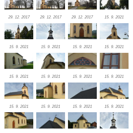
Hřbitovní kaple na hřbitově v Lužci nad
Vltavou
29. 12. 2017
29. 12. 2017
29. 12. 2017
15. 9. 2021
Márnice na hřbitově v Lužci nad Vltavou
Márnice na hřbitově v Hrobčicích
Kostel svatého Havla na hřbitově v
Hrobčicích
15. 9. 2021
15. 9. 2021
15. 9. 2021
15. 9. 2021
Kaple svatého Vavřince v Mirošovicích
Márnice na hřbitově v Račicích
Márnice na hřbitově v Dobříni
15. 9. 2021
15. 9. 2021
15. 9. 2021
15. 9. 2021
Kaple v Bezděkově
Kaple Nejsvětější Trojice v centru Liběšic
Výklenková kaple na rozcestí na jižním
15. 9. 2021
15. 9. 2021
15. 9. 2021
15. 9. 2021
okraji Liběšic
Kostel svaté Kateřiny v Chouči
Kaple svatého Blažeje východně od Lužice