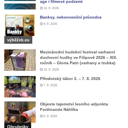
age i filmové podzemí
Kostel svatého Mikuláše v Mikulášovicích
10. 8. 2026
Kaple Tří otců v Mikulášovicích
Banksy, nekonvenční průvodce
Kaple Matky Boží v Mikulášovicích
9. 8. 2026
Kaple Andělů strážných (Fürleova kaple) v
Mikulášovicích
výběžek.eu
Balzerova kaple v Mikulášovicích
Mezinárodní hudební festival varhanní
Kostel svatého Václava ve Šluknově
duchovní hudby ve Filipově 2026 – XIX.
Kostel svatého Mikuláše v Třebušíně
ročník – Gloria Patri (varhany a trubka)
10. 8. 2026
Klášterní kostel svatého Františka z Assisi v
Příměstský tábor 3. – 7. 8. 2026
Zákupech
7. 8. 2026
Kaple svatého Josefa u Zákup
Kostel svatých Fabiána a Šebestiána v
Zákupech
Objevte tajemství lesního adjunkta
Ferdinanda Náhlíka
Kostel svatého Havla v Kuřívodech
6. 8. 2026
Kaple Krista v žaláři u kostela Nalezení
Obrubniky