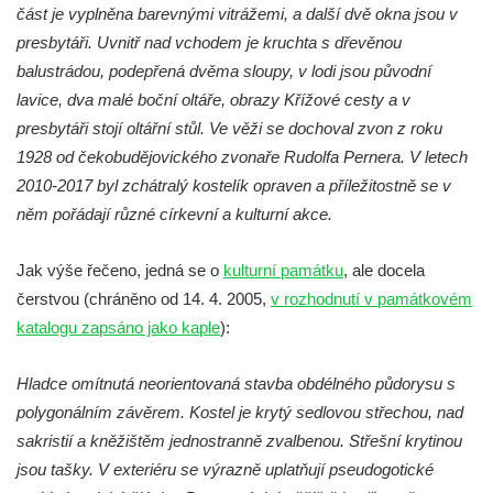
část je vyplněna barevnými vitrážemi, a další dvě okna jsou v
Křížová cesta Římov – XVI. kaple – U
presbytáři. Uvnitř nad vchodem je kruchta s dřevěnou
Herodesa
balustrádou, podepřená dvěma sloupy, v lodi jsou původní
Křížová cesta Římov – XV. kaple – Malý
lavice, dva malé boční oltáře, obrazy Křížové cesty a v
Pilát
presbytáři stojí oltářní stůl. Ve věži se dochoval zvon z roku
Křížová cesta Římov – XIV. kaple – U
1928 od čekobudějovického zvonaře Rudolfa Pernera. V letech
Kaifáše (U Děvečky)
2010-2017 byl zchátralý kostelík opraven a příležitostně se v
Křížová cesta Římov – XIII. kaple – U
něm pořádají různé církevní a kulturní akce.
Annáše (U Kaifáše)
Jak výše řečeno, jedná se o
kulturní památku
, ale docela
Křížová cesta Římov – XII. kaple – Vodní
čerstvou (chráněno od 14. 4. 2005,
v rozhodnutí v památkovém
brána
katalogu zapsáno jako kaple
):
Křížová cesta Římov – XI. kaple – Ježíš
haněn a tupen
Hladce omítnutá neorientovaná stavba obdélného půdorysu s
Křížová cesta Římov – X. kaple – U
polygonálním závěrem. Kostel je krytý sedlovou střechou, nad
Cedronu
sakristií a kněžištěm jednostranně zvalbenou. Střešní krytinou
Křížová cesta Římov – IX. kaple – U
jsou tašky. V exteriéru se výrazně uplatňují pseudogotické
chromého žida