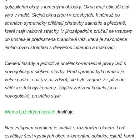
Křížová cesta Římov – XXIV. kaple – Pieta
gotizujícími okny s lomenými oblouky. Okna mají obloučkový
Křížová cesta Římov – XXIII. kaple –
vlys v maltě. Stejná okna jsou i v presbytáři, k němuž po
Kalvárie
stranách symetricky přiléhají přístavby sakristie a předsíně,
které mají valbové střechy. V jihozápadním průčelí se vstupem
Křížová cesta Římov – XXII. kaple – Šimon
do kostela je předsazená hranolová věž, která je zakončena
Cyrénský pomáhá Ježíši nést kříž
jehlancovou střechou s dřevěnou lucernou a makovicí.
Křížová cesta Římov – XXI. kaple –
Popravní brána
Členění fasády a jednotlivé umělecko-řemeslné prvky ladí s
Křížová cesta Římov – XX. kaple – Svatá
novogotickým slohem stavby. Před opravou byla omítka je
Veronika potkává Ježíše a utírá mu do své
velmi poškozená (až na zdivo), ale bylo zřejmé, že původní
roušky pot z tváře
nátěr kostela byl červený. Zbytky zařízení kostela jsou
Křížová cesta Římov – XIX. kaple – Kristus
novogotické, prostého stylu.
kříž nesoucí potkává Pannu Marii
Křížová cesta Římov – XVIII. kaple – Na
Web o Lužických horách
doplňuje:
Ježíše vložen kříž
Nad vstupním portálem je světlík s rozetovým oknem. Loď
Křížová cesta Římov – XVII. kaple – Velký
osvětluje šest vysokých oken s lomenými oblouky, jejichž horní
Pilát