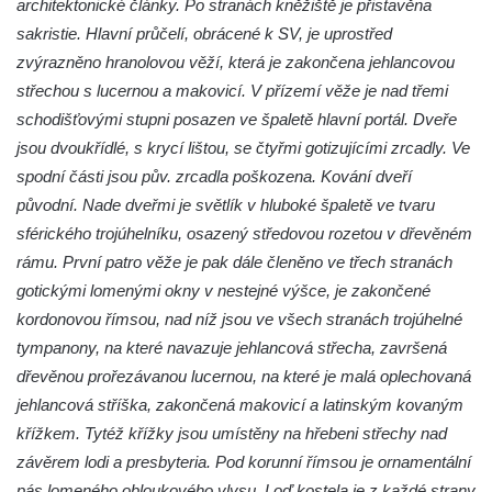
architektonické články. Po stranách kněžiště je přistavěna
Křížová cesta Římov – VIII. kaple – Kristus
sakristie. Hlavní průčelí, obrácené k SV, je uprostřed
svázán a ze zahrady vyhnán
zvýrazněno hranolovou věží, která je zakončena jehlancovou
střechou s lucernou a makovicí. V přízemí věže je nad třemi
Křížová cesta Římov – VII. kaple – Políbení
schodišťovými stupni posazen ve špaletě hlavní portál. Dveře
Jidášovo
jsou dvoukřídlé, s krycí lištou, se čtyřmi gotizujícími zrcadly. Ve
Křížová cesta Římov – VI. kaple – Olivetská
spodní části jsou pův. zrcadla poškozena. Kování dveří
hora (Getsemanská zahrada)
původní. Nade dveřmi je světlík v hluboké špaletě ve tvaru
Křížová cesta Římov – V. kaple – Smutná
sférického trojúhelníku, osazený středovou rozetou v dřevěném
duše
rámu. První patro věže je pak dále členěno ve třech stranách
Křížová cesta Římov – IV. kaple – Pustá ves
gotickými lomenými okny v nestejné výšce, je zakončené
Křížová cesta Římov – III. kaple – Stádní
kordonovou římsou, nad níž jsou ve všech stranách trojúhelné
brána
tympanony, na které navazuje jehlancová střecha, završená
dřevěnou prořezávanou lucernou, na které je malá oplechovaná
Křížová cesta Římov – II. kaple – Poslední
jehlancová stříška, zakončená makovicí a latinským kovaným
večeře Páně
křížkem. Tytéž křížky jsou umístěny na hřebeni střechy nad
Křížová cesta Římov – I. kaple – Loučení
závěrem lodi a presbyteria. Pod korunní římsou je ornamentální
Ježíše s Pannou Marií
pás lomeného obloukového vlysu. Loď kostela je z každé strany