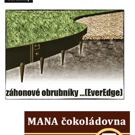
svatého Kříže ve Frýdlantu
Kostel Nalezení svatého Kříže ve Frýdlantu
Kostel Krista Spasitele ve Frýdlantu
Kaple Getsemanské zahrady na křížové
cestě na Křížovém vrchu ve Frýdlantu
Kaple Božího hrobu na Křížové cestě na
Křížovém vrchu ve Frýdlantu
Poustevna na Křížové cestě na Křížovém
vrchu ve Frýdlantu
Kostel svatého Jakuba Většího v Sokolově
Kostel Nanebevzetí Panny Marie ve
Slunečné
Kostel Jména Panny Marie v Sepekově
Kostel svatých Petra a Pavla v Růžové
Kaple Stětí svatého Jana Křtitele v
Rumburku