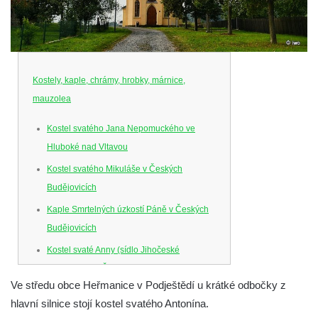
Kostely, kaple, chrámy, hrobky, márnice,
mauzolea
Kostel svatého Jana Nepomuckého ve
Hluboké nad Vltavou
Kostel svatého Mikuláše v Českých
Budějovicích
Kaple Smrtelných úzkostí Páně v Českých
Budějovicích
Kostel svaté Anny (sídlo Jihočeské
filharmonie) v Českých Budějovicích
Ve středu obce Heřmanice v Podještědí u krátké odbočky z
Kostel svaté Rodiny v Českých
hlavní silnice stojí kostel svatého Antonína.
Budějovicích