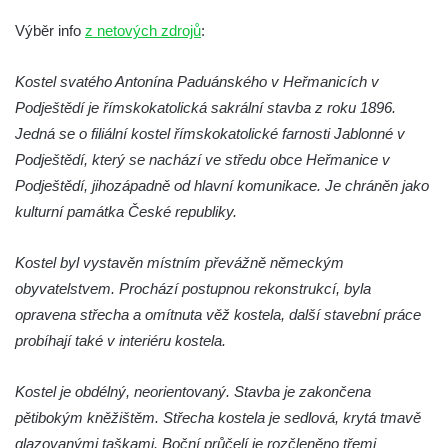
Kostel Obětování Panny Marie u kláštera
Výběr info
z netových zdrojů
:
dominikánů v Českých Budějovicích
Kostel Všech svatých v Kamenném Újezdě
Kostel svatého Antonína Paduánského v Heřmanicích v
Podještědí je římskokatolická sakrální stavba z roku 1896.
Kaple na křižovatce ulic Budějovická a
Jedná se o filiální kostel římskokatolické farnosti Jablonné v
Dělnická v Kamenném Újezdě
Podještědí, který se nachází ve středu obce Heřmanice v
Bývalý kostel svatých Filipa a Jakuba na
Podještědí, jihozápadně od hlavní komunikace. Je chráněn jako
náměstí J. V. Kamarýta ve Velešíně
kulturní památka České republiky.
Kaple na hřbitově ve Velešíně
Márnice na hřbitově ve Velešíně
Kostel byl vystavěn místním převážně německým
Kostel svatého Václava ve Velešíně
obyvatelstvem. Prochází postupnou rekonstrukcí, byla
opravena střecha a omítnuta věž kostela, další stavební práce
Poutní areál Římov
probíhají také v interiéru kostela.
Kostel svatého Ducha v poutním areálu
Římov
Kostel je obdélný, neorientovaný. Stavba je zakončena
Křížová cesta Římov – XXV. kaple – Boží
pětibokým kněžištěm. Střecha kostela je sedlová, krytá tmavě
hrob
glazovanými taškami. Boční průčelí je rozčleněno třemi