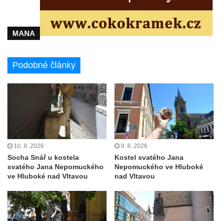
Výklenková kaple naproti domu čp. 34 v
Krásné u Pěnčína
MANA
Kostel svatého Josefa v Krásné u Pěnčína
Kostel Panny Marie Pomocné s Ivanitskou
Podobné články
poustevnou v Teplicích nad Metují
Hřbitovní kaple/márnice na hřbitově v
Teplicích nad Metují
Kostel svatého Vavřince v Teplicích nad
Metují
Hrobová kaple Johanna Nitsche na
10. 8. 2026
9. 8. 2026
hřbitově na Vlčí Hoře
Socha Snář u kostela
Kostel svatého Jana
Kaple Panny Marie Karmelské na Vlčí Hoře
svatého Jana Nepomuckého
Nepomuckého ve Hluboké
ve Hluboké nad Vltavou
nad Vltavou
Kostel svatého Bartoloměje v Teplicích
Kostel svatého Jana Křtitele na Zámeckém
náměstí v Teplicích