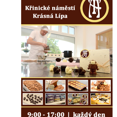
Bývalá synagoga v Milevsku
Kostel svaté Kateřiny Alexandrijské v
Krásně
Kostel Božího Těla v Kraslicích
Kostel svaté Maří Magdalény v Karlových
Varech
Kaple Panny Marie pod hradem Přimda
Kaple Panny Marie v Kunčicích nad Labem
Hrobová kaple na hřbitově v Rychnově u
Jablonce nad Nisou
Márnice/hřbitovní kaple na hřbitově v
Rychnově u Jablonce nad Nisou
Výklenková kaple u rozcestí u domu čp. 42
v Krásné u Pěnčína
Márnice na hřbitově v Krásné u Pěnčína