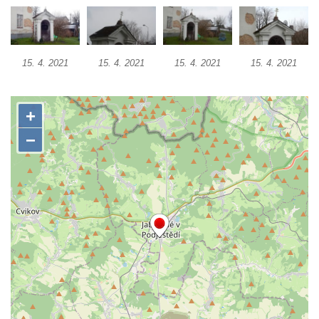
Kalvárie
Křížová cesta Římov – XXII. kaple – Šimon
Cyrénský pomáhá Ježíši nést kříž
15. 4. 2021
15. 4. 2021
15. 4. 2021
15. 4. 2021
Křížová cesta Římov – XXI. kaple –
Popravní brána
Křížová cesta Římov – XX. kaple – Svatá
Veronika potkává Ježíše a utírá mu do své
roušky pot z tváře
Křížová cesta Římov – XIX. kaple – Kristus
kříž nesoucí potkává Pannu Marii
Křížová cesta Římov – XVIII. kaple – Na
Ježíše vložen kříž
Křížová cesta Římov – XVII. kaple – Velký
Pilát
Křížová cesta Římov – XVI. kaple – U
Herodesa