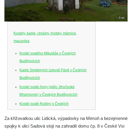
Kostely, kaple, chrámy, hrobky, márnice,
mauzolea
Kostel svatého Mikuláše v Českých
Budějovicích
Kaple Smrtelných úzkostí Páně v Českých
Budějovicích
Kostel svaté Anny (sídlo Jihočeské
filharmonie) v Českých Budějovicích
Kostel svaté Rodiny v Českých
Budějovicích
Za křižovatkou ulic Lidická, výpadovky na Mimoň a bezejmenné
Kostel Obětování Panny Marie u kláštera
spojky k ulici Sadová stojí na zahradě domu čp. 8 v České Vsi
dominikánů v Českých Budějovicích