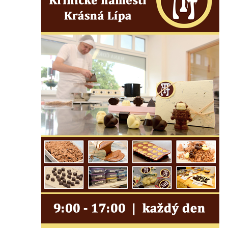
Márnice na hřbitově v Lužci nad Vltavou
Márnice na hřbitově v Hrobčicích
Kostel svatého Havla na hřbitově v
Hrobčicích
Kaple svatého Vavřince v Mirošovicích
Márnice na hřbitově v Račicích
Márnice na hřbitově v Dobříni
Kaple v Bezděkově
Kaple Nejsvětější Trojice v centru Liběšic
Výklenková kaple na rozcestí na jižním
okraji Liběšic
Kostel svaté Kateřiny v Chouči
Kaple svatého Blažeje východně od Lužice
Kostel svatého Augustina v Lužici
Márnice na hřbitově v Lužici