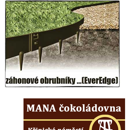
Kaple Panny Marie v Horním Třeboníně
Kaple mezi Dolním Třebonínem a Horním
Třebonínem
Kaple v severní části Dolního Třebonína
Márnice na hřbitově v Rybniště
Kaple u kostela svatého Jiljí v Lužci nad
Vltavou
Kostel svatého Jiljí v Lužci nad Vltavou
Kaple Božího těla na hřbitově v Hostíně u
Vojkovic
Kostel Nanebevzetí Panny Marie v Hostíně
u Vojkovic
Kaple svatého Bartoloměje v Bukolu
Hřbitovní kaple na hřbitově v Lužci nad
Vltavou