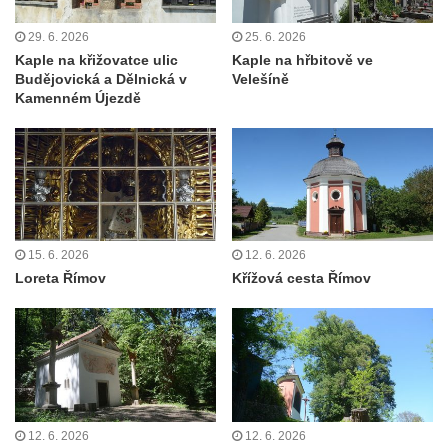
Krasíkov
29. 6. 2026
25. 6. 2026
Kaple Olivetské hory pod věží kostela
Kaple na křižovatce ulic
Kaple na hřbitově ve
svatého Michaela Archanděla v Bochově
Budějovická a Dělnická v
Velešíně
Mildeova kaple pod Ortelem
Kamenném Újezdě
Kostel Zvěstování Panny Marie v Duchcově
Výklenková kaple v Teplické ulici u stadionu
v Duchcově
Evangelický kostel v Duchcově
Kostel svatých Petra a Pavla v Jeníkově
15. 6. 2026
12. 6. 2026
Loreta Římov
Křížová cesta Římov
Kaple svaté Anny v Jeníkově
Kaple Panny Marie v Lahošti
Kaple svatého Jana Nepomuckého v
Lahošti
Kostel svatého Mikuláše v Mikulášovicích
Kaple Tří otců v Mikulášovicích
12. 6. 2026
12. 6. 2026