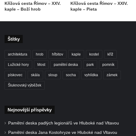
Křížová cesta Římov – XXV.
Křížová cesta Římov – XXIV.
Kaple Matky Boží v Mikulášovicích
kaple – Boží hrob
kaple – Pieta
Kaple Andělů strážných (Fürleova kaple) v
Mikulášovicích
Balzerova kaple v Mikulášovicích
Štítky
Kostel svatého Václava ve Šluknově
Kostel svatého Mikuláše v Třebušíně
architektura
hrob
hřbitov
kaple
kostel
kříž
Klášterní kostel svatého Františka z Assisi v
Lužické hory
Most
pamětní deska
park
pomník
Zákupech
pískovec
skála
sloup
socha
vyhlídka
zámek
Kaple svatého Josefa u Zákup
Kostel svatých Fabiána a Šebestiána v
Šluknovský výběžek
Zákupech
Kostel svatého Havla v Kuřívodech
Nejnovější příspěvky
Kaple Krista v žaláři u kostela Nalezení
svatého Kříže ve Frýdlantu
Pamětní deska padlých legionářů ve Hluboké nad Vltavou
Kostel Nalezení svatého Kříže ve Frýdlantu
Pamětní deska Jana Kostohryze ve Hluboké nad Vltavou