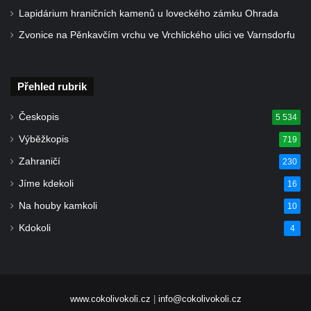
Kostel Krista Spasitele ve Frýdlantu
Lapidárium hraničních kamenů u loveckého zámku Ohrada
Kaple Getsemanské zahrady na křížové
Zvonice na Pěnkavčím vrchu ve Vrchlického ulici ve Varnsdorfu
cestě na Křížovém vrchu ve Frýdlantu
Kaple Božího hrobu na Křížové cestě na
Křížovém vrchu ve Frýdlantu
Přehled rubrik
Poustevna na Křížové cestě na Křížovém
Českopis
5 534
vrchu ve Frýdlantu
Výběžkopis
719
Kostel svatého Jakuba Většího v Sokolově
Zahraničí
230
Kostel Nanebevzetí Panny Marie ve
Jíme kdekoli
16
Slunečné
Na houby kamkoli
10
Kostel Jména Panny Marie v Sepekově
Kdokoli
4
Kostel svatých Petra a Pavla v Růžové
Kaple Stětí svatého Jana Křtitele v
Rumburku
Bývalá synagoga v Milevsku
www.cokolivokoli.cz
|
info@cokolivokoli.cz
Kostel svaté Kateřiny Alexandrijské v