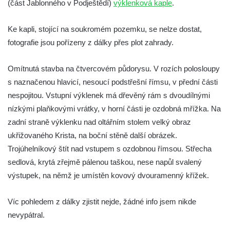
(část Jablonného v Podještědí)
výklenková kaple
.
Kostel Všech svatých v Kamenném Újezdě
Kaple na křižovatce ulic Budějovická a
Ke kapli, stojící na soukromém pozemku, se nelze dostat,
Dělnická v Kamenném Újezdě
fotografie jsou pořízeny z dálky přes plot zahrady.
Bývalý kostel svatých Filipa a Jakuba na
Omítnutá stavba na čtvercovém půdorysu. V rozích polosloupy
náměstí J. V. Kamarýta ve Velešíně
s naznačenou hlavicí, nesoucí podstřešní římsu, v přední části
Kaple na hřbitově ve Velešíně
nespojitou. Vstupní výklenek má dřevěný rám s dvoudílnými
Márnice na hřbitově ve Velešíně
nízkými plaňkovými vrátky, v horní části je ozdobná mřížka. Na
Kostel svatého Václava ve Velešíně
zadní straně výklenku nad oltářním stolem velký obraz
Poutní areál Římov
ukřižovaného Krista, na boční stěně další obrázek.
Kostel svatého Ducha v poutním areálu
Trojúhelníkový štít nad vstupem s ozdobnou římsou. Střecha
Římov
sedlová, krytá zřejmě pálenou taškou, nese napůl svalený
výstupek, na němž je umístěn kovový dvouramenný křížek.
Křížová cesta Římov – XXV. kaple – Boží
hrob
Víc pohledem z dálky zjistit nejde, žádné info jsem nikde
Křížová cesta Římov – XXIV. kaple – Pieta
nevypátral.
Křížová cesta Římov – XXIII. kaple –