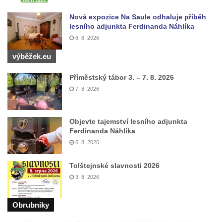
Křížová cesta Římov – VII. kaple – Políbení
Nová expozice Na Saule odhaluje příběh
Jidášovo
lesního adjunkta Ferdinanda Náhlíka
6. 8. 2026
Křížová cesta Římov – VI. kaple – Olivetská
hora (Getsemanská zahrada)
výběžek.eu
Křížová cesta Římov – V. kaple – Smutná
Příměstský tábor 3. – 7. 8. 2026
duše
7. 8. 2026
Křížová cesta Římov – IV. kaple – Pustá ves
Křížová cesta Římov – III. kaple – Stádní
Objevte tajemství lesního adjunkta
brána
Ferdinanda Náhlíka
Křížová cesta Římov – II. kaple – Poslední
6. 8. 2026
večeře Páně
Tolštejnské slavnosti 2026
Křížová cesta Římov – I. kaple – Loučení
3. 8. 2026
Ježíše s Pannou Marií
Márnice na hřbitově v Římově
Obrubniky
Kaple v Horním Třeboníně