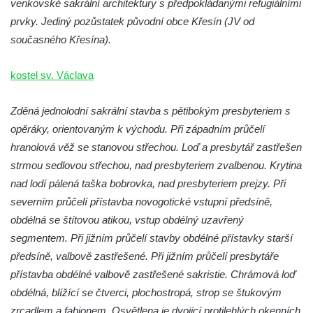
venkovské sakrální architektury s předpokládanými refugiálními
Márnice na hřbitově v Lužci nad Vltavou
prvky. Jediný pozůstatek původní obce Křesín (JV od
současného Křesína).
Márnice na hřbitově v Hrobčicích
Kostel svatého Havla na hřbitově v
kostel sv. Václava
Hrobčicích
Kaple svatého Vavřince v Mirošovicích
Zděná jednolodní sakrální stavba s pětibokým presbyteriem s
Márnice na hřbitově v Račicích
opěráky, orientovaným k východu. Při západním průčelí
Márnice na hřbitově v Dobříni
hranolová věž se stanovou střechou. Loď a presbytář zastřešen
strmou sedlovou střechou, nad presbyteriem zvalbenou. Krytina
Kaple v Bezděkově
nad lodí pálená taška bobrovka, nad presbyteriem prejzy. Při
Kaple Nejsvětější Trojice v centru Liběšic
severním průčelí přístavba novogotické vstupní předsíně,
Výklenková kaple na rozcestí na jižním
obdélná se štítovou atikou, vstup obdélný uzavřený
okraji Liběšic
segmentem. Při jižním průčelí stavby obdélné přístavky starší
Kostel svaté Kateřiny v Chouči
předsíně, valbově zastřešené. Při jižním průčelí presbytáře
Kaple svatého Blažeje východně od Lužice
přístavba obdélné valbově zastřešené sakristie. Chrámová loď
obdélná, blížící se čtverci, plochostropá, strop se štukovým
Kostel svatého Augustina v Lužici
zrcadlem a fabionem. Osvětlena je dvojicí protilehlých okenních