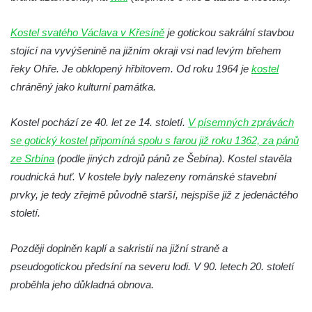
dominikánů v Českých Budějovicích
Kostel Všech svatých v Kamenném Újezdě
Kostel svatého Václava v Křesíně
je gotickou sakrální stavbou
Kaple na křižovatce ulic Budějovická a
stojící na vyvýšenině na jižním okraji vsi nad levým břehem
Dělnická v Kamenném Újezdě
řeky Ohře. Je obklopený hřbitovem. Od roku 1964 je
kostel
chráněný jako kulturní památka.
Bývalý kostel svatých Filipa a Jakuba na
náměstí J. V. Kamarýta ve Velešíně
Kostel pochází ze 40. let ze 14. století.
V písemných zprávách
Kaple na hřbitově ve Velešíně
se gotický kostel připomíná spolu s farou již roku 1362, za pánů
Márnice na hřbitově ve Velešíně
ze Srbína
(podle jiných zdrojů pánů ze Šebína). Kostel stavěla
Kostel svatého Václava ve Velešíně
roudnická huť. V kostele byly nalezeny románské stavební
Poutní areál Římov
prvky, je tedy zřejmě původně starší, nejspíše již z jedenáctého
století.
Kostel svatého Ducha v poutním areálu
Římov
Později doplněn kaplí a sakristií na jižní straně a
Křížová cesta Římov – XXV. kaple – Boží
pseudogotickou předsíní na severu lodi. V 90. letech 20. století
hrob
proběhla jeho důkladná obnova.
Křížová cesta Římov – XXIV. kaple – Pieta