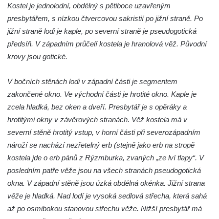
Křížová cesta Římov – XXIII. kaple –
Kostel je jednolodní, obdélný s pětiboce uzavřeným
Kalvárie
presbytářem, s nízkou čtvercovou sakristií po jižní straně. Po
jižní straně lodi je kaple, po severní straně je pseudogotická
Křížová cesta Římov – XXII. kaple – Šimon
předsíň. V západním průčelí kostela je hranolová věž. Původní
Cyrénský pomáhá Ježíši nést kříž
krovy jsou gotické.
Křížová cesta Římov – XXI. kaple –
Popravní brána
V bočních stěnách lodi v západní části je segmentem
Křížová cesta Římov – XX. kaple – Svatá
zakončené okno. Ve východní části je hrotité okno. Kaple je
Veronika potkává Ježíše a utírá mu do své
zcela hladká, bez oken a dveří. Presbytář je s opěráky a
roušky pot z tváře
hrotitými okny v závěrových stranách. Věž kostela má v
Křížová cesta Římov – XIX. kaple – Kristus
severní stěně hrotitý vstup, v horní části při severozápadním
kříž nesoucí potkává Pannu Marii
nároží se nachází nezřetelný erb (stejně jako erb na stropě
Křížová cesta Římov – XVIII. kaple – Na
kostela jde o erb pánů z Rýzmburka, zvaných „ze lví tlapy“. V
Ježíše vložen kříž
posledním patře věže jsou na všech stranách pseudogotická
okna. V západní stěně jsou úzká obdélná okénka. Jižní strana
Křížová cesta Římov – XVII. kaple – Velký
věže je hladká. Nad lodí je vysoká sedlová střecha, která sahá
Pilát
až po osmibokou stanovou střechu věže. Nižší presbytář má
Křížová cesta Římov – XVI. kaple – U