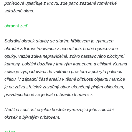
Kaple Tří otců v Mikulášovicích
pohledově uplatňuje z krovu, zde patro zazděné románské
Kaple Matky Boží v Mikulášovicích
sdružené okno.
Kaple Andělů strážných (Fürleova kaple) v
ohradní zeď
Mikulášovicích
Balzerova kaple v Mikulášovicích
Sakrální okrsek stavby se starým hřbitovem je vymezen
Kostel svatého Václava ve Šluknově
ohradní zdí konstruovanou z neomítané, hrubě opracované
Kostel svatého Mikuláše v Třebušíně
opuky, vazba zdiva nepravidelná, zdivo nastavováno plochými
Klášterní kostel svatého Františka z Assisi v
kameny. Lokální dozdívky tmavým kamenem a cihlami. Koruna
Zákupech
zdiva je vyspádována do vnitřního prostoru a pokryta pálenou
cihlou. V západní části areálu v těsné blízkosti objektu márnice
Kaple svatého Josefa u Zákup
je na zdivu zřetelný zazděný otvor ukončený plným obloukem,
Kostel svatých Fabiána a Šebestiána v
pravděpodobně se jednalo o branku k márnici.
Zákupech
Kostel svatého Havla v Kuřívodech
Nedílná součást objektu kostela vymezující jeho sakrální
Kaple Krista v žaláři u kostela Nalezení
okrsek s bývalým hřbitovem.
svatého Kříže ve Frýdlantu
Kostel Nalezení svatého Kříže ve Frýdlantu