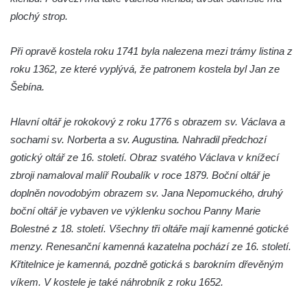
svázán a ze zahrady vyhnán
plochý strop.
Křížová cesta Římov – VII. kaple – Políbení
Při opravě kostela roku 1741 byla nalezena mezi trámy listina z
Jidášovo
roku 1362, ze které vyplývá, že patronem kostela byl Jan ze
Křížová cesta Římov – VI. kaple – Olivetská
Šebína.
hora (Getsemanská zahrada)
Křížová cesta Římov – V. kaple – Smutná
Hlavní oltář je rokokový z roku 1776 s obrazem sv. Václava a
duše
sochami sv. Norberta a sv. Augustina. Nahradil předchozí
Křížová cesta Římov – IV. kaple – Pustá ves
gotický oltář ze 16. století. Obraz svatého Václava v knížecí
Křížová cesta Římov – III. kaple – Stádní
zbroji namaloval malíř Roubalík v roce 1879. Boční oltář je
brána
doplněn novodobým obrazem sv. Jana Nepomuckého, druhý
boční oltář je vybaven ve výklenku sochou Panny Marie
Křížová cesta Římov – II. kaple – Poslední
Bolestné z 18. století. Všechny tři oltáře mají kamenné gotické
večeře Páně
menzy. Renesanční kamenná kazatelna pochází ze 16. století.
Křížová cesta Římov – I. kaple – Loučení
Křtitelnice je kamenná, pozdně gotická s barokním dřevěným
Ježíše s Pannou Marií
víkem. V kostele je také náhrobník z roku 1652.
Márnice na hřbitově v Římově