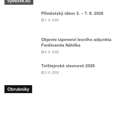
výběžek.eu
Skalní kaple Nejsvětější Trojice u Česká
Příměstský tábor 3. – 7. 8. 2026
Kamenice
7. 8. 2026
Kostel svatého Vendelína v Perštejně
Kostel Nejsvětější Trojice v Klášterci nad
Objevte tajemství lesního adjunkta
Ohří
Ferdinanda Náhlíka
Evangelická modlitebna u autobusového
6. 8. 2026
nádraží v Dubé
Tolštejnské slavnosti 2026
Hřbitovní kaple ve Velkém Šenově
3. 8. 2026
Kaple svaté Apolónie v Cítolibech
Kostel svatého Jakuba Většího v Cítolibech
Obrubniky
Márnice na hřbitově v Chlumčanech
Kostel svatého Klementa ve Chlumčanech
Kaple svatého Václava ve Vlčí
Kaple svatého Floriána ve Veltěži