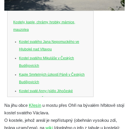
Kostely, kaple, chrámy, hrobky, márnice,
mauzolea
Kostel svatého Jana Nepomuckého ve
Hluboké nad Vltavou
Kostel svatého Mikuláše v Českých
Budějovicích
Kaple Smrtelných úzkostí Páně v Českých
Budějovicích
Kostel svaté Anny (sídlo Jihočeské
filharmonie) v Českých Budějovicích
Na jihu obce
Křesín
u mostu přes Ohři na bývalém hřbitově stojí
Kostel svaté Rodiny v Českých
kostel svatého Václava.
Budějovicích
O kostele, jehož areál je nepřístupný (obehnán vysokou zdí,
Kostel Obětování Panny Marie u kláštera
brána uzamčena), na
wiki
(doplněno o info z tabule u kostela):