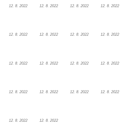
Krásné u Pěnčína
12. 8. 2022
12. 8. 2022
12. 8. 2022
12. 8. 2022
Kostel svatého Josefa v Krásné u Pěnčína
Kostel Panny Marie Pomocné s Ivanitskou
poustevnou v Teplicích nad Metují
12. 8. 2022
12. 8. 2022
12. 8. 2022
12. 8. 2022
Hřbitovní kaple/márnice na hřbitově v
Teplicích nad Metují
Kostel svatého Vavřince v Teplicích nad
Metují
12. 8. 2022
12. 8. 2022
12. 8. 2022
12. 8. 2022
Hrobová kaple Johanna Nitsche na
hřbitově na Vlčí Hoře
Kaple Panny Marie Karmelské na Vlčí Hoře
12. 8. 2022
12. 8. 2022
12. 8. 2022
12. 8. 2022
Kostel svatého Bartoloměje v Teplicích
Kostel svatého Jana Křtitele na Zámeckém
náměstí v Teplicích
Chrám Povýšení svatého Kříže na
12. 8. 2022
12. 8. 2022
Zámeckém náměstí v Teplicích