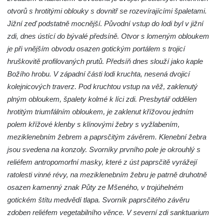
Márnice na hřbitově v Lužici
otvorů s hrotitými oblouky s dovnitř se rozevírajícími špaletami.
Kostel svatého Martina v Kozlech
Jižní zeď podstatně mocnější. Původní vstup do lodi byl v jižní
Márnice na hřbitově v Kozlech
zdi, dnes ústící do bývalé předsíně. Otvor s lomeným obloukem
Vesnický kostel v Reinhardtsdorfu
je při vnějším obvodu osazen gotickým portálem s trojicí
hruškovitě profilovaných prutů. Předsíň dnes slouží jako kaple
Kaple v Oparnu
Božího hrobu. V západní části lodi kruchta, nesená dvojicí
Protestantský (evangelicko-luterský) kostel
kolejnicových traverz. Pod kruchtou vstup na věž, zaklenutý
Crostau
plným obloukem, špalety kolmé k líci zdi. Presbytář oddělen
Kaple Nanebevstoupení Panny Marie ve
hrotitým triumfálním obloukem, je zaklenut křížovou jedním
Svitavě
polem křížové klenby s klínovými žebry s vyžlabením,
Výklenková kaple Piety ve Svojkově
meziklenebním žebrem a paprsčitým závěrem. Klenební žebra
Kostel Nejsvětější Trojice ve Velenicích
jsou svedena na konzoly. Svorníky prvního pole je okrouhlý s
reliéfem antropomorfní masky, které z úst paprsčitě vyrážejí
Kostel svatého Vavřince v Okounově
ratolesti vinné révy, na meziklenebním žebru je patrně druhotně
Kostel svatých Petra a Pavla v Semilech
osazen kamenný znak Půty ze Mšeného, v trojúhelném
Kostel Nanebevzetí Panny Marie (St. Mariä
gotickém štítu medvědí tlapa. Svorník paprsčitého závěru
Himmelfahrt) v Schirgiswalde
zdoben reliéfem vegetabilního věnce. V severní zdi sanktuarium