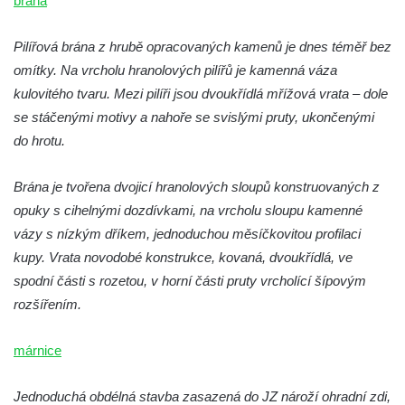
brána
Kostel Krista Spasitele ve Frýdlantu
Pilířová brána z hrubě opracovaných kamenů je dnes téměř bez
Kaple Getsemanské zahrady na křížové
omítky. Na vrcholu hranolových pilířů je kamenná váza
cestě na Křížovém vrchu ve Frýdlantu
kulovitého tvaru. Mezi pilíři jsou dvoukřídlá mřížová vrata – dole
Kaple Božího hrobu na Křížové cestě na
se stáčenými motivy a nahoře se svislými pruty, ukončenými
Křížovém vrchu ve Frýdlantu
do hrotu.
Poustevna na Křížové cestě na Křížovém
vrchu ve Frýdlantu
Brána je tvořena dvojicí hranolových sloupů konstruovaných z
opuky s cihelnými dozdívkami, na vrcholu sloupu kamenné
Kostel svatého Jakuba Většího v Sokolově
vázy s nízkým dříkem, jednoduchou měsíčkovitou profilaci
Kostel Nanebevzetí Panny Marie ve
kupy. Vrata novodobé konstrukce, kovaná, dvoukřídlá, ve
Slunečné
spodní části s rozetou, v horní části pruty vrcholící šípovým
Kostel Jména Panny Marie v Sepekově
rozšířením.
Kostel svatých Petra a Pavla v Růžové
Kaple Stětí svatého Jana Křtitele v
márnice
Rumburku
Jednoduchá obdélná stavba zasazená do JZ nároží ohradní zdi,
Bývalá synagoga v Milevsku