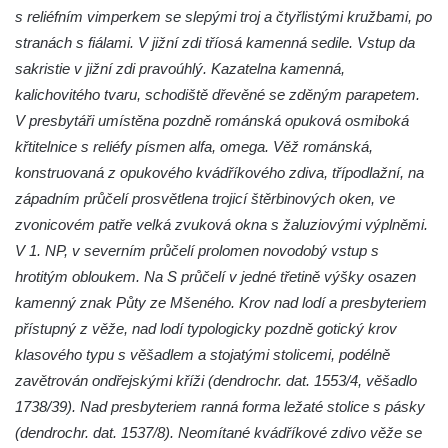
Kostel svaté Máří Magdaleny u hradu
s reliéfním vimperkem se slepými troj a čtyřlistými kružbami, po
Krasíkov
stranách s fiálami. V jižní zdi tříosá kamenná sedile. Vstup da
Kaple Olivetské hory pod věží kostela
sakristie v jižní zdi pravoúhlý. Kazatelna kamenná,
svatého Michaela Archanděla v Bochově
kalichovitého tvaru, schodiště dřevěné se zděným parapetem.
Mildeova kaple pod Ortelem
V presbytáři umístěna pozdně románská opuková osmiboká
křtitelnice s reliéfy písmen alfa, omega. Věž románská,
Kostel Zvěstování Panny Marie v Duchcově
konstruovaná z opukového kvádříkového zdiva, třípodlažní, na
Výklenková kaple v Teplické ulici u stadionu
západním průčelí prosvětlena trojicí štěrbinových oken, ve
v Duchcově
zvonicovém patře velká zvuková okna s žaluziovými výplněmi.
Evangelický kostel v Duchcově
V 1. NP, v severním průčelí prolomen novodobý vstup s
Kostel svatých Petra a Pavla v Jeníkově
hrotitým obloukem. Na S průčelí v jedné třetině výšky osazen
Kaple svaté Anny v Jeníkově
kamenný znak Půty ze Mšeného. Krov nad lodí a presbyteriem
přístupný z věže, nad lodí typologicky pozdně gotický krov
Kaple Panny Marie v Lahošti
klasového typu s věšadlem a stojatými stolicemi, podélně
Kaple svatého Jana Nepomuckého v
zavětrován ondřejskými kříži (dendrochr. dat. 1553/4, věšadlo
Lahošti
1738/39). Nad presbyteriem ranná forma ležaté stolice s pásky
Kostel svatého Mikuláše v Mikulášovicích
(dendrochr. dat. 1537/8). Neomítané kvádříkové zdivo věže se