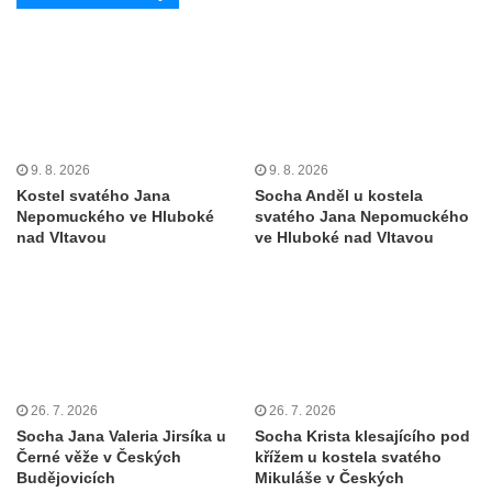
Kostel svatého Jana Nepomuckého ve
Starých Křečanech
Kostel svatého Václava v Srbské Kamenici
Kostel svatého Kryštofa v Kryštofově Údolí
Hrobka rodiny Havlovy na hřbitově v
9. 8. 2026
9. 8. 2026
Chloumku v Mělníku
Kostel svatého Jana
Socha Anděl u kostela
Kostel Nejsvětější Trojice na hřbitově v
Nepomuckého ve Hluboké
svatého Jana Nepomuckého
Chloumku v Mělníku
nad Vltavou
ve Hluboké nad Vltavou
Kaple svatého Jana Nepomuckého na
Chloumečku v Mělníku
Hřbitovní kaple v Trávníku
Hřbitovní kaple ve Svoru
Kaple na rozcestí v jižní části Budyně nad
26. 7. 2026
26. 7. 2026
Ohří
Socha Jana Valeria Jirsíka u
Socha Krista klesajícího pod
Černé věže v Českých
křížem u kostela svatého
Kaple v centru Roudníčku
Budějovicích
Mikuláše v Českých