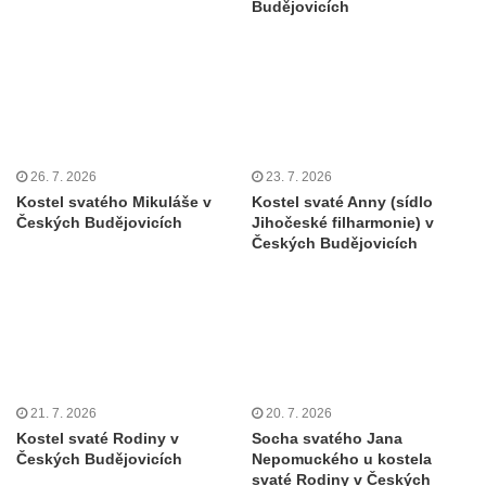
Kaple u domu čp. 51 v Roudníčku
Budějovicích
Kaple v Brníkově
Kostel svatého Floriána v Podbradci
Kaple na západním okraji Ředhoště
Kostel svatého Jiljí v Ředhošti
Kaple severně od Ředhoště
26. 7. 2026
23. 7. 2026
Kostel svatého Mikuláše v
Kostel svaté Anny (sídlo
Kostel Nanebevzetí Panny Marie v Horním
Českých Budějovicích
Jihočeské filharmonie) v
Jiřetíně
Českých Budějovicích
Kostel Nanebevzetí Panny Marie v
Postoloprtech
Hřbitovní kaple v Postoloprtech
Kostel svatého Jana Evangelisty v Malém
Březně
21. 7. 2026
20. 7. 2026
Kaple svatého Antonína Paduánského na
Kostel svaté Rodiny v
Socha svatého Jana
návsi ve Vysokém Březně
Českých Budějovicích
Nepomuckého u kostela
svaté Rodiny v Českých