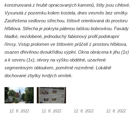
konstruovaná z hrubě opracovaných kamenů, štíty jsou cihlové.
Kostel svaté Kateřiny Alexandrijské v
Vysunutá z pozemku kolem kostela, dnes vesměs bez omítky.
Krásně
Zastřešena sedlovou střechou, štítově orientovaná do prostoru
Kostel Božího Těla v Kraslicích
hřbitova. Střecha je pokryta pálenou taškou bobrovkou. Fasády
Kostel svaté Maří Magdalény v Karlových
hladké, nezdobené, jednoduchý fabionový profil podokapní
Varech
římsy. Vstup prolomen ve štítovém průčelí z prostoru hřbitova,
Kaple Panny Marie pod hradem Přimda
osazen dřevěnou dvoukřídlou výplní. Okna obrácena k jihu (1x)
a k severu (1x), otvory na výšku obdélné, uzavřené
Kaple Panny Marie v Kunčicích nad Labem
segmentovým obloukem, poměrně rozměrné. Lokálně
Hrobová kaple na hřbitově v Rychnově u
dochované zbytky tvrdých omítek.
Jablonce nad Nisou
Márnice/hřbitovní kaple na hřbitově v
Rychnově u Jablonce nad Nisou
Výklenková kaple u rozcestí u domu čp. 42
v Krásné u Pěnčína
12. 8. 2022
12. 8. 2022
12. 8. 2022
12. 8. 2022
Márnice na hřbitově v Krásné u Pěnčína
Výklenková kaple naproti domu čp. 34 v