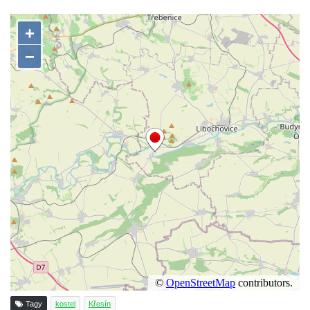
Výklenková kaple u vodojemu v severní
části Kozel
Kaple u kostela svatého Jakuba Většího
(Staršího) u Lahovic
Kostel svatého Jakuba Většího (Staršího) u
Lahovic
Kostel svatých Petra a Pavla v Želkovicích
Kaple Panny Marie Bolestné v Benešově
nad Ploučnicí
Kostel Narození Panny Marie v Benešově
nad Ploučnicí
Hrobová kaple Mattauschů na hřbitově v
Benešově nad Ploučnicí
Kostel svaté Anny v Tisé
Hrobka rodiny Rohn na hřbitově v
Tagy
kostel
Křesín