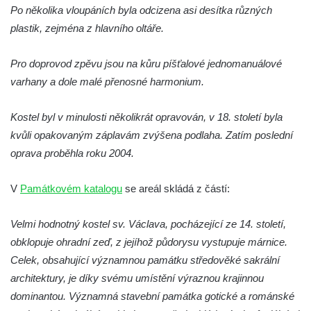
Kaple v Horním Třeboníně
Po několika vloupáních byla odcizena asi desítka různých
Kaple Panny Marie v Horním Třeboníně
plastik, zejména z hlavního oltáře.
Kaple mezi Dolním Třebonínem a Horním
Pro doprovod zpěvu jsou na kůru píšťalové jednomanuálové
Třebonínem
varhany a dole malé přenosné harmonium.
Kaple v severní části Dolního Třebonína
Márnice na hřbitově v Rybniště
Kostel byl v minulosti několikrát opravován, v 18. století byla
Kaple u kostela svatého Jiljí v Lužci nad
kvůli opakovaným záplavám zvýšena podlaha. Zatím poslední
Vltavou
oprava proběhla roku 2004.
Kostel svatého Jiljí v Lužci nad Vltavou
V
Památkovém katalogu
se areál skládá z částí:
Kaple Božího těla na hřbitově v Hostíně u
Vojkovic
Velmi hodnotný kostel sv. Václava, pocházející ze 14. století,
Kostel Nanebevzetí Panny Marie v Hostíně
obklopuje ohradní zeď, z jejíhož půdorysu vystupuje márnice.
u Vojkovic
Celek, obsahující významnou památku středověké sakrální
Kaple svatého Bartoloměje v Bukolu
architektury, je díky svému umístění výraznou krajinnou
Hřbitovní kaple na hřbitově v Lužci nad
dominantou. Významná stavební památka gotické a románské
Vltavou