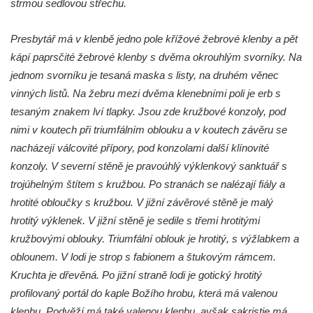
strmou sedlovou střechu.
Herodesa
Křížová cesta Římov – XV. kaple – Malý
Presbytář má v klenbě jedno pole křížové žebrové klenby a pět
Pilát
kápí paprsčité žebrové klenby s dvěma okrouhlým svorníky. Na
Křížová cesta Římov – XIV. kaple – U
jednom svorníku je tesaná maska s listy, na druhém věnec
Kaifáše (U Děvečky)
vinných listů. Na žebru mezi dvěma klenebními poli je erb s
Křížová cesta Římov – XIII. kaple – U
tesaným znakem lví tlapky. Jsou zde kružbové konzoly, pod
Annáše (U Kaifáše)
nimi v koutech při triumfálním oblouku a v koutech závěru se
nacházejí válcovité přípory, pod konzolami další klínovité
Křížová cesta Římov – XII. kaple – Vodní
konzoly. V severní stěně je pravoúhlý výklenkový sanktuář s
brána
trojúhelným štítem s kružbou. Po stranách se nalézají fiály a
Křížová cesta Římov – XI. kaple – Ježíš
hrotité obloučky s kružbou. V jižní závěrové stěně je malý
haněn a tupen
hrotitý výklenek. V jižní stěně je sedile s třemi hrotitými
Křížová cesta Římov – X. kaple – U
kružbovými oblouky. Triumfální oblouk je hrotitý, s výžlabkem a
Cedronu
oblounem. V lodi je strop s fabionem a štukovým rámcem.
Křížová cesta Římov – IX. kaple – U
Kruchta je dřevěná. Po jižní straně lodi je gotický hrotitý
chromého žida
profilovaný portál do kaple Božího hrobu, která má valenou
Křížová cesta Římov – VIII. kaple – Kristus
klenbu. Podvěží má také valenou klenbu, avšak sakristie má