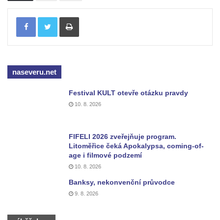
Šumburku nad Desnou – Tanvaldu
Tisknout
Hřbitovní kaple v Šumburku nad Desnou –
Tanvaldu
Kostel svatého Františka z Assisi v Tanvaldu
Riedlova hrobka v Desné
naseveru.net
Kaple svaté Alžběty Durynské v Dolních
Křečanech
Festival KULT otevře otázku pravdy
10. 8. 2026
Márnice nového hřbitova ve Starých
Křečanech
Bývalá márnice u hřbitova v Dubé
FIFELI 2026 zveřejňuje program.
Litoměřice čeká Apokalypsa, coming-of-
Kostel Nalezení svatého Kříže v Dubé
age i filmové podzemí
Kostel Nanebevzetí Panny Marie v
10. 8. 2026
Úněticích
Banksy, nekonvenční průvodce
Kostel svatého Klementa v Levém Hradci
9. 8. 2026
Kostel Wang (Karpacz – Bierutowice,
Polsko)