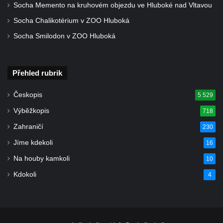
Tanvaldu
Socha Memento na kruhovém objezdu ve Hluboké nad Vltavou
Kostel svatého Františka z Assisi v Tanvaldu
Socha Chalikotérium v ZOO Hluboká
Riedlova hrobka v Desné
Socha Smilodon v ZOO Hluboká
Kaple svaté Alžběty Durynské v Dolních
Křečanech
Přehled rubrik
Márnice nového hřbitova ve Starých
Křečanech
Českopis
5 529
Bývalá márnice u hřbitova v Dubé
Výběžkopis
718
Kostel Nalezení svatého Kříže v Dubé
Zahraničí
230
Kostel Nanebevzetí Panny Marie v
Jíme kdekoli
16
Úněticích
Na houby kamkoli
10
Kostel svatého Klementa v Levém Hradci
Kdokoli
4
Kostel Wang (Karpacz – Bierutowice,
Polsko)
Skalní kaple Nejsvětější Trojice u Česká
Kamenice