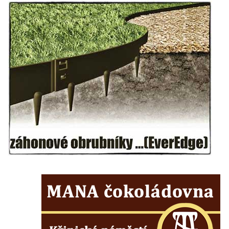
Kaple Andělů strážných (Fürleova kaple) v
Mikulášovicích
Balzerova kaple v Mikulášovicích
Kostel svatého Václava ve Šluknově
Kostel svatého Mikuláše v Třebušíně
Klášterní kostel svatého Františka z Assisi v
Zákupech
Kaple svatého Josefa u Zákup
Kostel svatých Fabiána a Šebestiána v
Zákupech
Kostel svatého Havla v Kuřívodech
Kaple Krista v žaláři u kostela Nalezení
svatého Kříže ve Frýdlantu
Kostel Nalezení svatého Kříže ve Frýdlantu
Kostel Krista Spasitele ve Frýdlantu