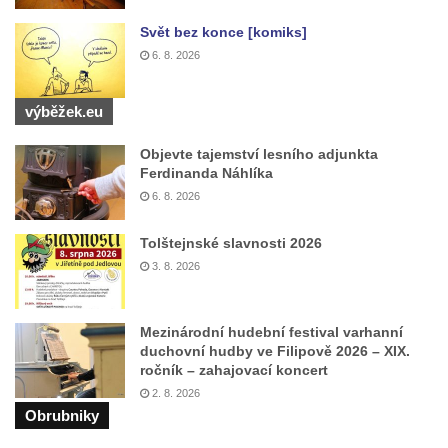
Kaple Olivetské hory pod věží kostela
svatého Michaela Archanděla v Bochově
Svět bez konce [komiks]
6. 8. 2026
Mildeova kaple pod Ortelem
Kostel Zvěstování Panny Marie v Duchcově
výběžek.eu
Výklenková kaple v Teplické ulici u stadionu
v Duchcově
Objevte tajemství lesního adjunkta
Ferdinanda Náhlíka
Evangelický kostel v Duchcově
6. 8. 2026
Kostel svatých Petra a Pavla v Jeníkově
Tolštejnské slavnosti 2026
Kaple svaté Anny v Jeníkově
3. 8. 2026
Kaple Panny Marie v Lahošti
Kaple svatého Jana Nepomuckého v
Lahošti
Mezinárodní hudební festival varhanní
duchovní hudby ve Filipově 2026 – XIX.
Kostel svatého Mikuláše v Mikulášovicích
ročník – zahajovací koncert
Kaple Tří otců v Mikulášovicích
2. 8. 2026
Obrubniky
Kaple Matky Boží v Mikulášovicích