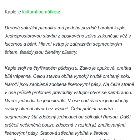
Křížová cesta Římov – XXII. kaple – Šimon
Cyrénský pomáhá Ježíši nést kříž
Kaple je
kulturní památkou
:
Křížová cesta Římov – XXI. kaple –
Drobná sakrální památka má podobu pozdně barokní kaple.
Popravní brána
Jednoprostorovou stavbu z opukového zdiva zakončuje věž s
Křížová cesta Římov – XX. kaple – Svatá
lucernou a bání. Hlavní vstup je zdůrazněn segmentovým
Veronika potkává Ježíše a utírá mu do své
štítem, fasády jsou členěny pilastry.
roušky pot z tváře
Křížová cesta Římov – XIX. kaple – Kristus
Kaple stojí na čtyřhraném půdorysu. Zdivo je opukové, omítka
kříž nesoucí potkává Pannu Marii
bílá vápenná. Celou stavbu obíhá vysoký hrubě omítaný sokl.
Křížová cesta Římov – XVIII. kaple – Na
Nároží jsou zaoblená zdobená lisénovými pásy. Na čelní straně
Ježíše vložen kříž
v ose průčelí prolomen pravoúhlý vstupní otvor se šambránou.
Křížová cesta Římov – XVII. kaple – Velký
Dveře jednoduché jednokřídlé. V ose nad dveřmi jednoduchý
Pilát
oválný okenní otvor bez výplně. Čelní průčelí uzavírá
segmentový štít zdobený jednoduchou obíhající římsou. Další
Křížová cesta Římov – XVI. kaple – U
průčelí nečleněná pouze zdobená v rozích již zmiňovanými
Herodesa
lisénovými pásy. Stanová střecha vybíhá v širokou
Křížová cesta Římov – XV. kaple – Malý