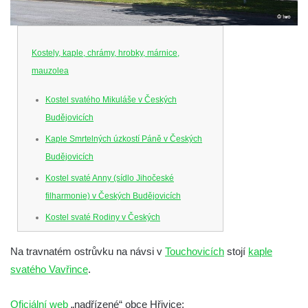
Kostely, kaple, chrámy, hrobky, márnice,
mauzolea
Kostel svatého Mikuláše v Českých
Budějovicích
Kaple Smrtelných úzkostí Páně v Českých
Budějovicích
Kostel svaté Anny (sídlo Jihočeské
filharmonie) v Českých Budějovicích
Kostel svaté Rodiny v Českých
Budějovicích
Na travnatém ostrůvku na návsi v
Touchovicích
stojí
kaple
Kostel Obětování Panny Marie u kláštera
svatého Vavřince
.
dominikánů v Českých Budějovicích
Kostel Všech svatých v Kamenném Újezdě
Oficiální web
„nadřízené“ obce Hřivice: