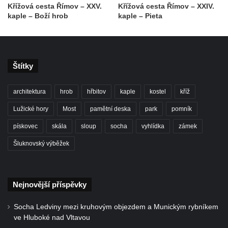
Křížová cesta Římov – XXV.
Křížová cesta Římov – XXIV.
Kaple u kostela svatého Jakuba Většího
kaple – Boží hrob
kaple – Pieta
(Staršího) u Lahovic
Kostel svatého Jakuba Většího (Staršího) u
Lahovic
Štítky
Kostel svatých Petra a Pavla v Želkovicích
Kaple Panny Marie Bolestné v Benešově
architektura
hrob
hřbitov
kaple
kostel
kříž
nad Ploučnicí
Lužické hory
Most
pamětní deska
park
pomník
Kostel Narození Panny Marie v Benešově
pískovec
skála
sloup
socha
vyhlídka
zámek
nad Ploučnicí
Šluknovský výběžek
Hrobová kaple Mattauschů na hřbitově v
Benešově nad Ploučnicí
Kostel svaté Anny v Tisé
Nejnovější příspěvky
Hrobka rodiny Rohn na hřbitově v
Šumburku nad Desnou – Tanvaldu
Socha Ledviny mezi kruhovým objezdem a Munickým rybníkem
ve Hluboké nad Vltavou
Hřbitovní kaple v Šumburku nad Desnou –