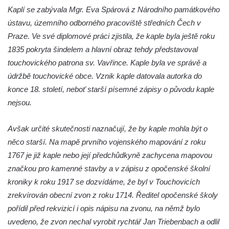
Jidášovo
Kaplí se zabývala Mgr. Eva Spárová z Národního památkového
ústavu, územního odborného pracoviště středních Čech v
Křížová cesta Římov – VI. kaple – Olivetská
Praze. Ve své diplomové práci zjistila, že kaple byla ještě roku
hora (Getsemanská zahrada)
1835 pokryta šindelem a hlavní obraz tehdy představoval
Křížová cesta Římov – V. kaple – Smutná
touchovického patrona sv. Vavřince. Kaple byla ve správě a
duše
údržbě touchovické obce. Vznik kaple datovala autorka do
Křížová cesta Římov – IV. kaple – Pustá ves
konce 18. století, neboť starší písemné zápisy o původu kaple
Křížová cesta Římov – III. kaple – Stádní
nejsou.
brána
Křížová cesta Římov – II. kaple – Poslední
Avšak určité skutečnosti naznačují, že by kaple mohla být o
večeře Páně
něco starší. Na mapě prvního vojenského mapování z roku
1767 je již kaple nebo její předchůdkyně zachycena mapovou
Křížová cesta Římov – I. kaple – Loučení
značkou pro kamenné stavby a v zápisu z opočenské školní
Ježíše s Pannou Marií
kroniky k roku 1917 se dozvídáme, že byl v Touchovicích
Márnice na hřbitově v Římově
zrekvírován obecní zvon z roku 1714. Ředitel opočenské školy
Kaple v Horním Třeboníně
pořídil před rekvizicí i opis nápisu na zvonu, na němž bylo
Kaple Panny Marie v Horním Třeboníně
uvedeno, že zvon nechal vyrobit rychtář Jan Triebenbach a odlil