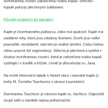
osmihrannou zvonici zakončenou malou kopulí. Střecha i
Pilát
kopule pokryty plechovými šablonami.
Křížová cesta Římov – XIV. kaple – U
Kaifáše (U Děvečky)
Původní evidenční list památky
:
Křížová cesta Římov – XIII. kaple – U
Annáše (U Kaifáše)
Kaple je čtverhranného půdorysu, zdivo má opukové. Kaple má
Křížová cesta Římov – XII. kaple – Vodní
zaoblené rohy, které jsou zdobeny lisenami. Dveře jsou velké
brána
pravoúhlé, nezdobené, nad nimi je oválné okénko. Celou čelnou
stěnu uzavírá štít segmentový. Střecha je plechová a vybíhá v
Křížová cesta Římov – XI. kaple – Ježíš
širokou osmihrannou zvonici, která je zakončena malou kopulí,
haněn a tupen
vybíhající v knoflík a křížek. Uvnitř je dřevořezba sv. Jana.
Křížová cesta Římov – X. kaple – U
Cedronu
Na místě informační tabule s historií obce i samotné kaple (z
Křížová cesta Římov – IX. kaple – U
knihy M. Černého Touchovice v okrese Lounském):
chromého žida
Křížová cesta Římov – VIII. kaple – Kristus
Dominantou Touchovic je návesní kaple sv. Vavřince. Odpovědi
svázán a ze zahrady vyhnán
na její stáří a stavitele nejsou jednoznačné.
Křížová cesta Římov – VII. kaple – Políbení