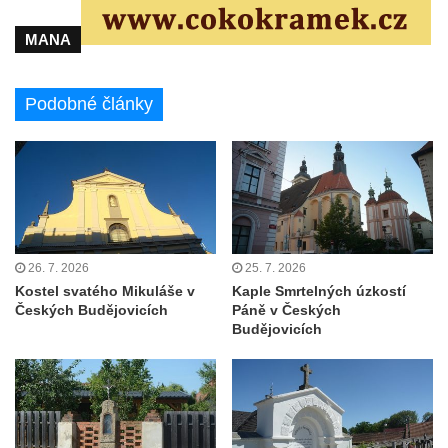
Kostel Božího Těla v Kraslicích
MANA
Kostel svaté Maří Magdalény v Karlových
Varech
Podobné články
Kaple Panny Marie pod hradem Přimda
Kaple Panny Marie v Kunčicích nad Labem
Hrobová kaple na hřbitově v Rychnově u
Jablonce nad Nisou
Márnice/hřbitovní kaple na hřbitově v
Rychnově u Jablonce nad Nisou
26. 7. 2026
25. 7. 2026
Výklenková kaple u rozcestí u domu čp. 42
Kostel svatého Mikuláše v
Kaple Smrtelných úzkostí
Českých Budějovicích
Páně v Českých
v Krásné u Pěnčína
Budějovicích
Márnice na hřbitově v Krásné u Pěnčína
Výklenková kaple naproti domu čp. 34 v
Krásné u Pěnčína
Kostel svatého Josefa v Krásné u Pěnčína