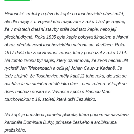
Kaple na křižovatce ulic Budějovická a
Dělnická v Kamenném Újezdě
Historické zmínky o původu kaple na touchovické návsi mlčí,
ale dle mapy z I. vojenského mapování z roku 1767 je zřejmě,
Bývalý kostel svatých Filipa a Jakuba na
že v místech dnešní stavby stála buď tato kaple, nebo její
náměstí J. V. Kamarýta ve Velešíně
předchůdkyně. Roku 1835 byla kaple pokryta šindelem a hlavní
Kaple na hřbitově ve Velešíně
obraz představoval touchovického patrona sv. Vavřince. Roku
Márnice na hřbitově ve Velešíně
1917 došlo ke zrekvírování zvonu, který pocházel z roku 1714.
Kostel svatého Václava ve Velešíně
Na tomto zvonu byl nápis, který oznamoval, že zvon nechal ulít
Poutní areál Římov
rychtář Jan Triebenbach a odlil jej Johan Cauw z Kadaně. Je
Kostel svatého Ducha v poutním areálu
tedy zřejmě, že Touchovice měly kapli již toho roku, ale zda se
Římov
nacházela na stejném místě jako dnes, není známo. V kapli se
dnes nachází soška sv. Vavřince spolu s Pannou Marií
Křížová cesta Římov – XXV. kaple – Boží
touchovickou z 19. století, která drží Jezulátko.
hrob
Křížová cesta Římov – XXIV. kaple – Pieta
Na kapli je umístěna pamětní plaketa, která připomíná návštěvu
Křížová cesta Římov – XXIII. kaple –
kardinála Dominika Duky, primase českého a arcibiskupa
Kalvárie
pražského.