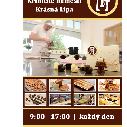
Kaple Getsemanské zahrady na křížové
cestě na Křížovém vrchu ve Frýdlantu
Kaple Božího hrobu na Křížové cestě na
Křížovém vrchu ve Frýdlantu
Poustevna na Křížové cestě na Křížovém
vrchu ve Frýdlantu
Kostel svatého Jakuba Většího v Sokolově
Kostel Nanebevzetí Panny Marie ve
Slunečné
Kostel Jména Panny Marie v Sepekově
Kostel svatých Petra a Pavla v Růžové
Kaple Stětí svatého Jana Křtitele v
Rumburku
Bývalá synagoga v Milevsku
Kostel svaté Kateřiny Alexandrijské v
Krásně