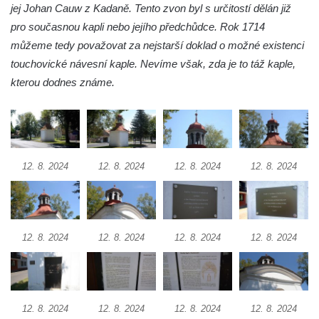
Kaple mezi Dolním Třebonínem a Horním
jej Johan Cauw z Kadaně. Tento zvon byl s určitostí dělán již
Třebonínem
pro současnou kapli nebo jejího předchůdce. Rok 1714
můžeme tedy považovat za nejstarší doklad o možné existenci
Kaple v severní části Dolního Třebonína
touchovické návesní kaple. Nevíme však, zda je to táž kaple,
Márnice na hřbitově v Rybniště
kterou dodnes známe.
Kaple u kostela svatého Jiljí v Lužci nad
Vltavou
Kostel svatého Jiljí v Lužci nad Vltavou
Kaple Božího těla na hřbitově v Hostíně u
12. 8. 2024
12. 8. 2024
12. 8. 2024
12. 8. 2024
Vojkovic
Kostel Nanebevzetí Panny Marie v Hostíně
u Vojkovic
Kaple svatého Bartoloměje v Bukolu
12. 8. 2024
12. 8. 2024
12. 8. 2024
12. 8. 2024
Hřbitovní kaple na hřbitově v Lužci nad
Vltavou
Márnice na hřbitově v Lužci nad Vltavou
12. 8. 2024
12. 8. 2024
12. 8. 2024
12. 8. 2024
Márnice na hřbitově v Hrobčicích