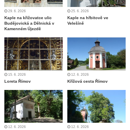
Kostel Panny Marie Pomocné s Ivanitskou
29. 6. 2026
25. 6. 2026
poustevnou v Teplicích nad Metují
Kaple na křižovatce ulic
Kaple na hřbitově ve
Hřbitovní kaple/márnice na hřbitově v
Budějovická a Dělnická v
Velešíně
Teplicích nad Metují
Kamenném Újezdě
Kostel svatého Vavřince v Teplicích nad
Metují
Hrobová kaple Johanna Nitsche na
hřbitově na Vlčí Hoře
Kaple Panny Marie Karmelské na Vlčí Hoře
15. 6. 2026
12. 6. 2026
Kostel svatého Bartoloměje v Teplicích
Loreta Římov
Křížová cesta Římov
Kostel svatého Jana Křtitele na Zámeckém
náměstí v Teplicích
Chrám Povýšení svatého Kříže na
Zámeckém náměstí v Teplicích
Výklenková kaple u vodojemu v severní
12. 6. 2026
12. 6. 2026
části Kozel