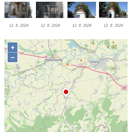
Kostel svatého Havla na hřbitově v
Hrobčicích
12. 8. 2024
12. 8. 2024
12. 8. 2024
12. 8. 2024
Kaple svatého Vavřince v Mirošovicích
Márnice na hřbitově v Račicích
Márnice na hřbitově v Dobříni
Kaple v Bezděkově
Kaple Nejsvětější Trojice v centru Liběšic
Výklenková kaple na rozcestí na jižním
okraji Liběšic
Kostel svaté Kateřiny v Chouči
Kaple svatého Blažeje východně od Lužice
Kostel svatého Augustina v Lužici
Márnice na hřbitově v Lužici
Kostel svatého Martina v Kozlech