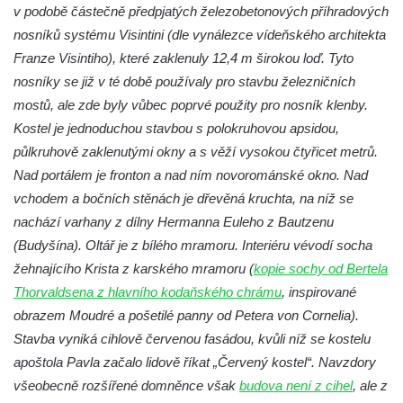
Křížová cesta Římov – XXII. kaple – Šimon
v podobě částečně předpjatých železobetonových příhradových
Cyrénský pomáhá Ježíši nést kříž
nosníků systému Visintini (dle vynálezce vídeňského architekta
Křížová cesta Římov – XXI. kaple –
Franze Visintiho), které zaklenuly 12,4 m širokou loď. Tyto
Popravní brána
nosníky se již v té době používaly pro stavbu železničních
mostů, ale zde byly vůbec poprvé použity pro nosník klenby.
Křížová cesta Římov – XX. kaple – Svatá
Kostel je jednoduchou stavbou s polokruhovou apsidou,
Veronika potkává Ježíše a utírá mu do své
půlkruhově zaklenutými okny a s věží vysokou čtyřicet metrů.
roušky pot z tváře
Nad portálem je fronton a nad ním novorománské okno. Nad
Křížová cesta Římov – XIX. kaple – Kristus
vchodem a bočních stěnách je dřevěná kruchta, na níž se
kříž nesoucí potkává Pannu Marii
nachází varhany z dílny Hermanna Euleho z Bautzenu
Křížová cesta Římov – XVIII. kaple – Na
(Budyšína). Oltář je z bílého mramoru. Interiéru vévodí socha
Ježíše vložen kříž
žehnajícího Krista z karského mramoru (
kopie sochy od Bertela
Křížová cesta Římov – XVII. kaple – Velký
Thorvaldsena z hlavního kodaňského chrámu
, inspirované
Pilát
obrazem Moudré a pošetilé panny od Petera von Cornelia).
Křížová cesta Římov – XVI. kaple – U
Stavba vyniká cihlově červenou fasádou, kvůli níž se kostelu
Herodesa
apoštola Pavla začalo lidově říkat „Červený kostel“. Navzdory
všeobecně rozšířené domněnce však
budova není z cihel
, ale z
Křížová cesta Římov – XV. kaple – Malý