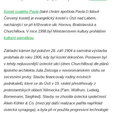
Kaple na křižovatce ulic Budějovická a
Dělnická v Kamenném Újezdě
Kostel svatého Pavla
(také chrám apoštola Pavla či lidově
Červený kostel) je evangelický kostel v Ústí nad Labem,
Bývalý kostel svatých Filipa a Jakuba na
nacházející se při křižovatce ulic Horova, Bratislavská a
náměstí J. V. Kamarýta ve Velešíně
Churchillova. V roce 1998 byl Ministerstvem kultury prohlášen
Kaple na hřbitově ve Velešíně
kulturní památkou
.
Márnice na hřbitově ve Velešíně
Kostel svatého Václava ve Velešíně
Základní kámen byl položen 28. září 1904 a samotná výstavba
Poutní areál Římov
probíhala do roku 1906, kdy byl kostel dokončen. Postaven byl
v tehdy nejluxusnější ústecké ulici (dnes Churchillova) dle plánů
Kostel svatého Ducha v poutním areálu
lipského architekta Julia Zeissiga v novorománském slohu se
Římov
secesními prvky. Stavbu financovaly rodiny místních
Křížová cesta Římov – XXV. kaple – Boží
podnikatelů, které se do Ústí v 19. století přestěhovaly z
hrob
protestantských oblastí Německa (Fam. Wolfrum, Ludwig,
Křížová cesta Římov – XXIV. kaple – Pieta
Bornemann, Siegfried). Stavby se zhostila ústecká společnost
Křížová cesta Římov – XXIII. kaple –
Alwin Köhler & Co. (mezi její další realizace patřila například
Kalvárie
ústecká synagoga), a byla při ní použita progresivní technologie