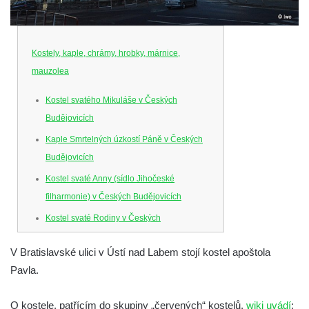
Kostely, kaple, chrámy, hrobky, márnice,
mauzolea
Kostel svatého Mikuláše v Českých
Budějovicích
Kaple Smrtelných úzkostí Páně v Českých
Budějovicích
Kostel svaté Anny (sídlo Jihočeské
filharmonie) v Českých Budějovicích
Kostel svaté Rodiny v Českých
Budějovicích
V Bratislavské ulici v Ústí nad Labem stojí kostel apoštola
Kostel Obětování Panny Marie u kláštera
Pavla.
dominikánů v Českých Budějovicích
Kostel Všech svatých v Kamenném Újezdě
O kostele, patřícím do skupiny „červených“ kostelů,
wiki uvádí
: