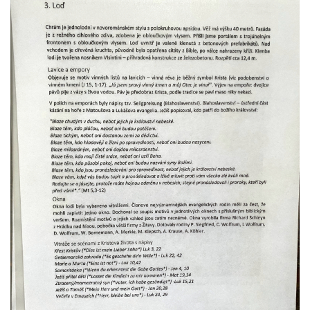
Všestudech
Kostel svatého Václava ve Strupčicích
Kaple v Michalovicích
Kostel svatého Mikuláše ve Velkých
Žernosekách
Kaple svatého Urbana ve Velkých
Žernosekách
Kaple svatého Huberta u hradiště Hrádek u
Libochovan
Kostel Narození Panny Marie v
Libochovanech
Márnice u kostel svatého Jana
Nepomuckého ve Starých Křečanech
Kostel svatého Jana Nepomuckého ve
Starých Křečanech