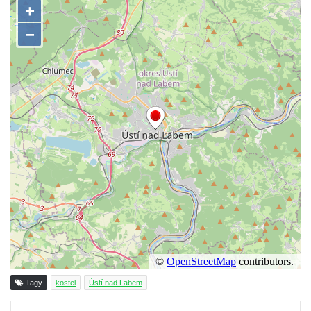
Mlazicích
Kaple svatého Jana Nepomuckého ve
Vehlovicích
Skalní kaple Navštívení Panny Marie v
Dolní Chřibské
Kostel svaté Máří Magdaleny v Mařenicích
Skalní kaple svatého Antonína v Antonínově
údolí u Mařenic
Skalní kaple nad Hamerským potokem v
Antonínově údolí u Mařenic
Kostel svatých Petra a Pavla v Horním
Prysku
Skalní kaple v zahradě domu čp. 48 za
kostelem svatých Petra a Pavla v Horním
Tagy
kostel
Ústí nad Labem
Prysku