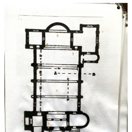
Kaple Anděla Strážce na Valdeku
Hřbitovní kaple v Lipové
Márnice na bývalém hřbitově u kostela
svatých Šimona a Judy v Lipové u Šluknova
Hřbitovní kaple v Lobendavě
Kostel Navštívení Panny Marie v
Lobendavě
Márnice na bývalém hřbitově u kostela
Navštívení Panny Marie v Lobendavě
Kaple svaté Anny na Anenském vrchu u
Lobendavy
Kostel svaté Máří Magdalény v Krásné Lípě
Kostel Narození svatého Jana Křtitele v
Kamenickém Šenově
Kostel svatého Jiří v Jiříkově
Kostel svatého Jiří ve Chřibské