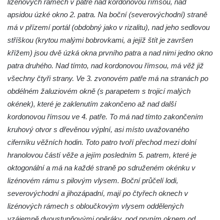
lizénových rámech v patře nad kordonovou římsou, nad
Kostel Božího Těla v Kraslicích
apsidou úzké okno 2. patra. Na boční (severovýchodní) straně
Kostel svaté Maří Magdalény v Karlových
má v přízemí portál (obdobný jako v rizalitu), nad jeho sedlovou
Varech
stříškou (krytou malými bobrovkami, a jejíž štít je završen
křížem) jsou dvě úzká okna prvního patra a nad nimi jedno okno
Kaple Panny Marie pod hradem Přimda
patra druhého. Nad tímto, nad kordonovou římsou, má věž již
Kaple Panny Marie v Kunčicích nad Labem
všechny čtyři strany. Ve 3. zvonovém patře má na stranách po
Hrobová kaple na hřbitově v Rychnově u
obdélném žaluziovém okně (s parapetem s trojicí malých
Jablonce nad Nisou
okének), které je zaklenutím zakončeno až nad další
Márnice/hřbitovní kaple na hřbitově v
kordonovou římsou ve 4. patře. To má nad tímto zakončením
Rychnově u Jablonce nad Nisou
kruhový otvor s dřevěnou výplní, asi místo uvažovaného
Výklenková kaple u rozcestí u domu čp. 42
ciferníku věžních hodin. Toto patro tvoří přechod mezi dolní
v Krásné u Pěnčína
hranolovou částí věže a jejím posledním 5. patrem, které je
oktogonální a má na každé straně po sdruženém okénku v
Márnice na hřbitově v Krásné u Pěnčína
lizénovém rámu s pilovým vlysem. Boční průčelí lodi,
Výklenková kaple naproti domu čp. 34 v
severovýchodní a jihozápadní, mají po čtyřech oknech v
Krásné u Pěnčína
lizénových rámech s obloučkovým vlysem oddělených
Kostel svatého Josefa v Krásné u Pěnčína
vzájemně dvoustupňovými opěráky, pod prvním oknem od