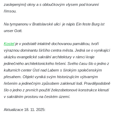
zaslepenými) okny a s obloučkovým vlysem pod korunní
Kaple u kostela svatého Jakuba Většího
římsou.
(Staršího) u Lahovic
Kostel svatého Jakuba Většího (Staršího) u
Na tympanonu v Bratislavské ulici je nápis Ein feste Burg ist
Lahovic
unser Gott.
Kostel svatých Petra a Pavla v Želkovicích
Kostel
je v podstatě intaktně dochovanou památkou, tvoří
Kaple Panny Marie Bolestné v Benešově
výraznou dominantu širšího centra města. Jedná se o vynikající
nad Ploučnicí
ukázku evangelické sakrální architektury v rámci kraje
Kostel Narození Panny Marie v Benešově
jedinečného architektonického řešení. Svého času šlo o jedno z
nad Ploučnicí
kulturních center Ústí nad Labem s širokým společenským
Hrobová kaple Mattauschů na hřbitově v
přesahem. Objekt vyniká svým historizujícím výtvarným
Benešově nad Ploučnicí
řešením a jedinečným způsobem zaklenutí lodi. Pravděpodobně
Kostel svaté Anny v Tisé
šlo o jedno z prvních použití železobetonové konstrukce klenutí
Hrobka rodiny Rohn na hřbitově v
v sakrálním prostoru na českém území.
Šumburku nad Desnou – Tanvaldu
Aktualizace 18. 11. 2025:
Hřbitovní kaple v Šumburku nad Desnou –