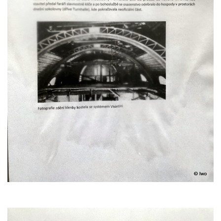
Kaple Panny Marie Růžencové na návsi v
Konětopech
Výklenková kaple u silnice jižně od Hřivic
Kostel svatého Jakuba ve Hřivicích
Kaple svatého Vavřince na návsi v
Touchovicích
Kaple u polní cesty východně od zámku v
Jimlíně
Kaple svatého Rocha na zvířecím hřbitově v
Jimlíně
Kaple v zahradě domu čp. 55 v Jimlíně
Kaple svatého Josefa v Jimlíně
Márnice na hřbitově v Opočně u Loun
Kostel Nanebevzetí Panny Marie v Opočně
Kostel svaté Barbory v Otvicích
Kostel svatého archanděla Michaela ve