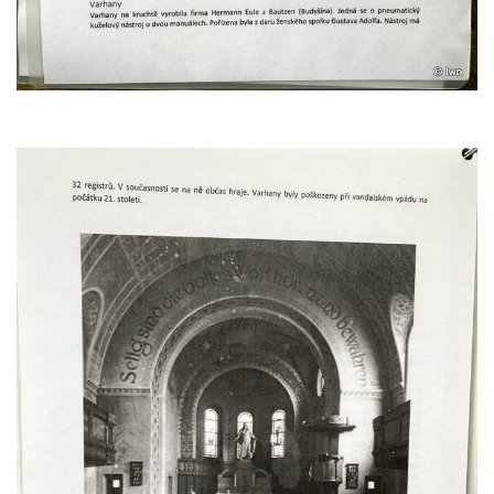
Kostel svatého Václava v Srbské Kamenici
Kostel svatého Kryštofa v Kryštofově Údolí
Hrobka rodiny Havlovy na hřbitově v
Chloumku v Mělníku
Kostel Nejsvětější Trojice na hřbitově v
Chloumku v Mělníku
Kaple svatého Jana Nepomuckého na
Chloumečku v Mělníku
Hřbitovní kaple v Trávníku
Hřbitovní kaple ve Svoru
Kaple na rozcestí v jižní části Budyně nad
Ohří
Kaple v centru Roudníčku
Kaple u domu čp. 51 v Roudníčku
Kaple v Brníkově