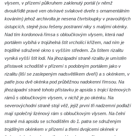
Kaple Getsemanské zahrady na křížové
vlysem, v přízemí půlkruhem zaklenutý portál (v němž
cestě na Křížovém vrchu ve Frýdlantu
dvoukřídlé pravé ven otvíravé svlakové dveře s ornamentálním
kováním) jehož archivolta je nesena čtvrtsloupky v pravoúhlých
Kaple Božího hrobu na Křížové cestě na
ústupcích, stejně jsou řešeny postranní niky s malými okénky.
Křížovém vrchu ve Frýdlantu
Nad tím kordonová římsa s obloučkovým vlysem, která nad
Poustevna na Křížové cestě na Křížovém
portálem vybíhá v trojúhelná štít vrcholící křížem, nad ním je
vrchu ve Frýdlantu
trojdílné sdružené okno s vyšším středem. Za štítem rizalitu
Kostel svatého Jakuba Většího v Sokolově
vyniká vyšší štít lodi. Na jihozápadní straně rizalitu je umístěn
Kostel Nanebevzetí Panny Marie ve
přístavek schodiště v přízemí s podobným portálem jako v
Slunečné
rizalitu (liší se zaslepeným nadsvětlíkem dveří) a s okénkem, v
Kostel Jména Panny Marie v Sepekově
patře jsou dvě okénka pod průběžnou nadokenní římsou. Na
Kostel svatých Petra a Pavla v Růžové
jihozápadní straně tohoto přístavku je apsida s trojicí lizénových
rámů s obloučkovým vlysem, v nichž je po okénku. Na
Kaple Stětí svatého Jana Křtitele v
severovýchodní straně stojí věž, jejíž první tři nadzemní podlaží
Rumburku
mají společný lizénový rám s obloučkovým vlysem. Na čelní
Bývalá synagoga v Milevsku
straně má apsidu se schodištěm do 1. patra se sdruženým
Kostel svaté Kateřiny Alexandrijské v
trojdílným okénkem v přízemí a třemi dvojicemi okének v
Krásně