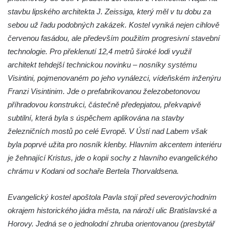
Kaple Olivetské hory pod věží kostela
stavbu lipského architekta J. Zeissiga, který měl v tu dobu za
svatého Michaela Archanděla v Bochově
sebou už řadu podobných zakázek. Kostel vyniká nejen cihlově
Mildeova kaple pod Ortelem
červenou fasádou, ale především použitím progresivní stavební
Kostel Zvěstování Panny Marie v Duchcově
technologie. Pro překlenutí 12,4 metrů široké lodi využil
Výklenková kaple v Teplické ulici u stadionu
architekt tehdejší technickou novinku – nosníky systému
v Duchcově
Visintini, pojmenovaném po jeho vynálezci, vídeňském inženýru
Franzi Visintinim. Jde o prefabrikovanou železobetonovou
Evangelický kostel v Duchcově
příhradovou konstrukci, částečně předepjatou, překvapivě
Kostel svatých Petra a Pavla v Jeníkově
subtilní, která byla s úspěchem aplikována na stavby
Kaple svaté Anny v Jeníkově
železničních mostů po celé Evropě. V Ústí nad Labem však
Kaple Panny Marie v Lahošti
byla poprvé užita pro nosník klenby. Hlavním akcentem interiéru
Kaple svatého Jana Nepomuckého v
je žehnající Kristus, jde o kopii sochy z hlavního evangelického
Lahošti
chrámu v Kodani od sochaře Bertela Thorvaldsena.
Kostel svatého Mikuláše v Mikulášovicích
Evangelický kostel apoštola Pavla stojí před severovýchodním
Kaple Tří otců v Mikulášovicích
okrajem historického jádra města, na nároží ulic Bratislavské a
Kaple Matky Boží v Mikulášovicích
Horovy. Jedná se o jednolodní zhruba orientovanou (presbytář