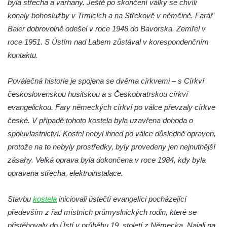
byla střecha a varhany. Ještě po skončení války se chvíli
Márnice na hřbitově v Kozlech
konaly bohoslužby v Trmicích a na Střekově v němčině. Farář
Vesnický kostel v Reinhardtsdorfu
Baier dobrovolně odešel v roce 1948 do Bavorska. Zemřel v
Kaple v Oparnu
roce 1951. S Ústím nad Labem zůstával v korespondenčním
Protestantský (evangelicko-luterský) kostel
kontaktu.
Crostau
Kaple Nanebevstoupení Panny Marie ve
Poválečná historie je spojena se dvěma církvemi – s Církví
Svitavě
československou husitskou a s Českobratrskou církví
evangelickou. Fary německých církví po válce převzaly církve
Výklenková kaple Piety ve Svojkově
české. V případě tohoto kostela byla uzavřena dohoda o
Kostel Nejsvětější Trojice ve Velenicích
spoluvlastnictví. Kostel nebyl ihned po válce důsledně opraven,
Kostel svatého Vavřince v Okounově
protože na to nebyly prostředky, byly provedeny jen nejnutnější
Kostel svatých Petra a Pavla v Semilech
zásahy. Velká oprava byla dokončena v roce 1984, kdy byla
Kostel Nanebevzetí Panny Marie (St. Mariä
opravena střecha, elektroinstalace.
Himmelfahrt) v Schirgiswalde
Stavbu
kostela
iniciovali ústečtí evangelíci pocházející
Kostel svaté Máří Magdaleny u hradu
především z řad místních průmyslnických rodin, které se
Krasíkov
přistěhovaly do Ústí v průběhu 19. století z Německa. Najali na