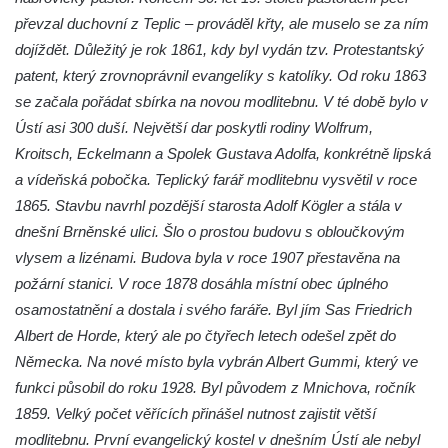
Jidášovo
převzal duchovní z Teplic – prováděl křty, ale muselo se za ním
Křížová cesta Římov – VI. kaple – Olivetská
dojíždět. Důležitý je rok 1861, kdy byl vydán tzv. Protestantský
hora (Getsemanská zahrada)
patent, který zrovnoprávnil evangelíky s katolíky. Od roku 1863
se začala pořádat sbírka na novou modlitebnu. V té době bylo v
Křížová cesta Římov – V. kaple – Smutná
Ústí asi 300 duší. Největší dar poskytli rodiny Wolfrum,
duše
Kroitsch, Eckelmann a Spolek Gustava Adolfa, konkrétně lipská
Křížová cesta Římov – IV. kaple – Pustá ves
a vídeňská pobočka. Teplický farář modlitebnu vysvětil v roce
Křížová cesta Římov – III. kaple – Stádní
1865. Stavbu navrhl pozdější starosta Adolf Kögler a stála v
brána
dnešní Brněnské ulici. Šlo o prostou budovu s obloučkovým
Křížová cesta Římov – II. kaple – Poslední
vlysem a lizénami. Budova byla v roce 1907 přestavěna na
večeře Páně
požární stanici. V roce 1878 dosáhla místní obec úplného
Křížová cesta Římov – I. kaple – Loučení
osamostatnění a dostala i svého faráře. Byl jím Sas Friedrich
Ježíše s Pannou Marií
Albert de Horde, který ale po čtyřech letech odešel zpět do
Německa. Na nové místo byla vybrán Albert Gummi, který ve
Márnice na hřbitově v Římově
funkci působil do roku 1928. Byl původem z Mnichova, ročník
Kaple v Horním Třeboníně
1859. Velký počet věřících přinášel nutnost zajistit větší
Kaple Panny Marie v Horním Třeboníně
modlitebnu. První evangelický kostel v dnešním Ústí ale nebyl