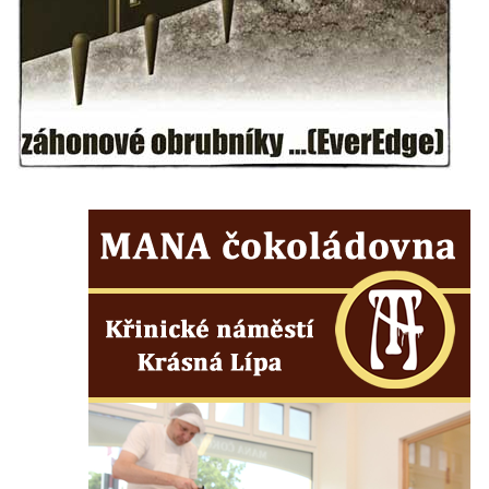
Kostel svatého Michaela v Nové Roli
Kostel svatých Petra a Pavla v Kadani
Kostel svaté Anny v Kadani
Chrám pokoje v Hrádku nad Nisou
Kostel svatého Bartoloměje v Hrádku nad
Nisou
Kostel svatého Mikuláše v Tisové u
Tachova
Kostel svatého Vavřince v Náchodě
Kostel svaté Kateřiny Alexandrijské ve
Vysokém nad Jizerou
Kostel svatého Prokopa v Jablonci nad
Jizerou
Pavilon bývalé studny na náměstí Dr. Karla
Kramáře ve Vysokém nad Jizerou