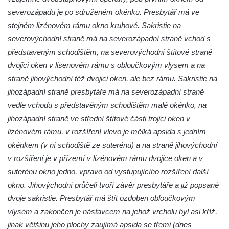
Kostel Panny Marie Pomocné s Ivanitskou
severozápadu je po sdruženém okénku. Presbytář má ve
poustevnou v Teplicích nad Metují
stejném lizénovém rámu okno kruhové. Sakristie na
Hřbitovní kaple/márnice na hřbitově v
severovýchodní straně má na severozápadní straně vchod s
Teplicích nad Metují
představeným schodištěm, na severovýchodní štítové straně
dvojici oken v lisenovém rámu s obloučkovým vlysem a na
Kostel svatého Vavřince v Teplicích nad
straně jihovýchodní též dvojici oken, ale bez rámu. Sakristie na
Metují
jihozápadní straně presbytáře má na severozápadní straně
Hrobová kaple Johanna Nitsche na
vedle vchodu s představěným schodištěm malé okénko, na
hřbitově na Vlčí Hoře
jihozápadní straně ve střední štítové části trojici oken v
Kaple Panny Marie Karmelské na Vlčí Hoře
lizénovém rámu, v rozšíření vlevo je mělká apsida s jedním
Kostel svatého Bartoloměje v Teplicích
okénkem (v ní schodiště ze suterénu) a na straně jihovýchodní
Kostel svatého Jana Křtitele na Zámeckém
v rozšíření je v přízemí v lizénovém rámu dvojice oken a v
náměstí v Teplicích
suterénu okno jedno, vpravo od vystupujícího rozšíření další
okno. Jihovýchodní průčelí tvoří závěr presbytáře a již popsané
Chrám Povýšení svatého Kříže na
dvoje sakristie. Presbytář má štít ozdoben obloučkovým
Zámeckém náměstí v Teplicích
vlysem a zakončen je nástavcem na jehož vrcholu byl asi kříž,
Výklenková kaple u vodojemu v severní
jinak většinu jeho plochy zaujímá apsida se třemi (dnes
části Kozel