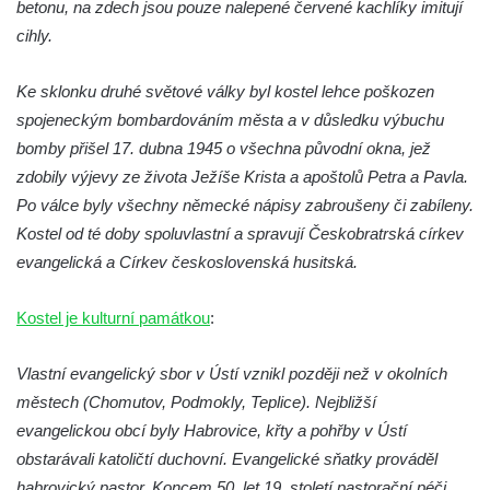
betonu, na zdech jsou pouze nalepené červené kachlíky imitují
Pilát
cihly.
Křížová cesta Římov – XIV. kaple – U
Kaifáše (U Děvečky)
Ke sklonku druhé světové války byl kostel lehce poškozen
Křížová cesta Římov – XIII. kaple – U
spojeneckým bombardováním města a v důsledku výbuchu
Annáše (U Kaifáše)
bomby přišel 17. dubna 1945 o všechna původní okna, jež
Křížová cesta Římov – XII. kaple – Vodní
zdobily výjevy ze života Ježíše Krista a apoštolů Petra a Pavla.
brána
Po válce byly všechny německé nápisy zabroušeny či zabíleny.
Křížová cesta Římov – XI. kaple – Ježíš
Kostel od té doby spoluvlastní a spravují Českobratrská církev
haněn a tupen
evangelická a Církev československá husitská.
Křížová cesta Římov – X. kaple – U
Kostel je kulturní památkou
:
Cedronu
Křížová cesta Římov – IX. kaple – U
Vlastní evangelický sbor v Ústí vznikl později než v okolních
chromého žida
městech (Chomutov, Podmokly, Teplice). Nejbližší
Křížová cesta Římov – VIII. kaple – Kristus
evangelickou obcí byly Habrovice, křty a pohřby v Ústí
svázán a ze zahrady vyhnán
obstarávali katoličtí duchovní. Evangelické sňatky prováděl
Křížová cesta Římov – VII. kaple – Políbení
habrovický pastor. Koncem 50. let 19. století pastorační péči