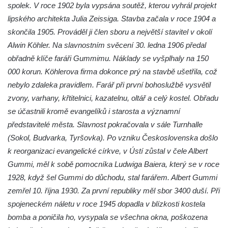
spolek. V roce 1902 byla vypsána soutěž, kterou vyhrál projekt
Kostel svatého Havla na hřbitově v
lipského architekta Julia Zeissiga. Stavba začala v roce 1904 a
Hrobčicích
skončila 1905. Prováděl ji člen sboru a největší stavitel v okolí
Alwin Köhler. Na slavnostním svěcení 30. ledna 1906 předal
Kaple svatého Vavřince v Mirošovicích
obřadně klíče faráři Gummimu. Náklady se vyšplhaly na 150
Márnice na hřbitově v Račicích
000 korun. Köhlerova firma dokonce prý na stavbě ušetřila, což
Márnice na hřbitově v Dobříni
nebylo zdaleka pravidlem. Farář při první bohoslužbě vysvětil
Kaple v Bezděkově
zvony, varhany, křtitelnici, kazatelnu, oltář a celý kostel. Obřadu
Kaple Nejsvětější Trojice v centru Liběšic
se účastnili kromě evangelíků i starosta a významní
představitelé města. Slavnost pokračovala v sále Turnhalle
Výklenková kaple na rozcestí na jižním
(Sokol, Budvarka, Tyršovka). Po vzniku Československa došlo
okraji Liběšic
k reorganizaci evangelické církve, v Ústí zůstal v čele Albert
Kostel svaté Kateřiny v Chouči
Gummi, měl k sobě pomocníka Ludwiga Baiera, který se v roce
Kaple svatého Blažeje východně od Lužice
1928, když šel Gummi do důchodu, stal farářem. Albert Gummi
Kostel svatého Augustina v Lužici
zemřel 10. října 1930. Za první republiky měl sbor 3400 duší. Při
Márnice na hřbitově v Lužici
spojeneckém náletu v roce 1945 dopadla v blízkosti kostela
Kostel svatého Martina v Kozlech
bomba a poničila ho, vysypala se všechna okna, poškozena