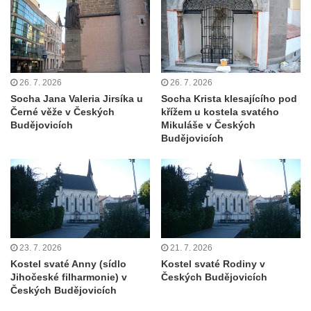
Kaple v Bílince
Kostel Čtrnácti svatých pomocníků v
Mělníku
Kaple v areálu kostela svaté Ludmily v
26. 7. 2026
26. 7. 2026
Mělníku
Socha Jana Valeria Jirsíka u
Socha Krista klesajícího pod
Černé věže v Českých
křížem u kostela svatého
Kostel svaté Ludmily v Mělníku
Budějovicích
Mikuláše v Českých
Evangelický kostel v Mělníku
Budějovicích
Kostel svatého Víta v Dobřanech
Kostel svatého Mikuláše v Dobřanech
Kostel Nanebevzetí Panny Marie v
Netolicích
Kostel svatého Václava v Netolicích
23. 7. 2026
21. 7. 2026
Kostel svatého Vavřince v Pištíně
Kostel svaté Anny (sídlo
Kostel svaté Rodiny v
Jihočeské filharmonie) v
Českých Budějovicích
Kostel svatého Václava ve Zlivi
Českých Budějovicích
Kostel svatého Jakuba v Týně nad Vltavou