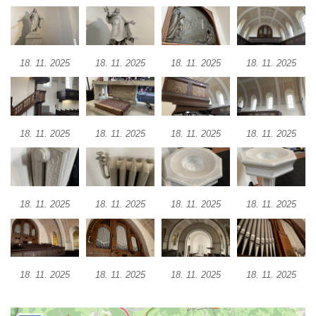
Kaple svatého Gotharda jihozápadně od
Debrna
Kaple svatého Václava v Debrně
18. 11. 2025
18. 11. 2025
18. 11. 2025
18. 11. 2025
Hrobová kaple rodiny Nových na hřbitově v
Kralupech nad Vltavou
Hrobová kaple rodiny Hrubých II. na
hřbitově v Kralupech nad Vltavou
18. 11. 2025
18. 11. 2025
18. 11. 2025
18. 11. 2025
Hrobová kaple rodiny Hrubých I. na
hřbitově v Kralupech nad Vltavou
Hrobová kaple rodiny Pejškovy na hřbitově
18. 11. 2025
18. 11. 2025
18. 11. 2025
18. 11. 2025
v Kralupech nad Vltavou
Chrám Záštity Přesvaté Bohorodice (bývalá
hřbitovní kaple) v Kralupech nad Vltavou
Kostel Nejsvětější Trojice v Petrovicích
18. 11. 2025
18. 11. 2025
18. 11. 2025
18. 11. 2025
Kaple v Petrovicích
Kaple v Českolipské ulici v Mělníku-