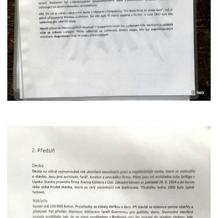
Kostel svatého Vendelína v Perštejně
Kostel Nejsvětější Trojice v Klášterci nad
Ohří
Evangelická modlitebna u autobusového
nádraží v Dubé
Hřbitovní kaple ve Velkém Šenově
Kaple svaté Apolónie v Cítolibech
Kostel svatého Jakuba Většího v Cítolibech
Márnice na hřbitově v Chlumčanech
Kostel svatého Klementa ve Chlumčanech
Kaple svatého Václava ve Vlčí
Kaple svatého Floriána ve Veltěži
Kaple západně od Veltěž u silnice do
Černčic