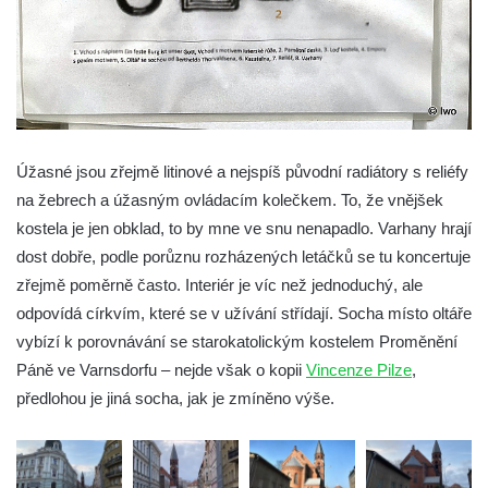
Kostel svatého Františka z Assisi na
Studánce
Kostel svaté Kateřiny Alexandrijské
(Sienské) v Dolním Podluží
Kostel svatého Jiří v Horním Slavkově
Úžasné jsou zřejmě litinové a nejspíš původní radiátory s reliéfy
Kaple Božího Těla u kostela svatého Jiří v
na žebrech a úžasným ovládacím kolečkem. To, že vnějšek
Horním Slavkově
kostela je jen obklad, to by mne ve snu nenapadlo. Varhany hrají
Kostel svatého Jana Nepomuckého ve
dost dobře, podle porůznu rozházených letáčků se tu koncertuje
Hřensku
zřejmě poměrně často. Interiér je víc než jednoduchý, ale
Hřbitovní kaple Ignaze Clara ve Hřensku
odpovídá církvím, které se v užívání střídají. Socha místo oltáře
vybízí k porovnávání se starokatolickým kostelem Proměnění
Kostel Nanebevzetí Panny Marie v Novém
Páně ve Varnsdorfu – nejde však o kopii
Vincenze Pilze
,
Boru
předlohou je jiná socha, jak je zmíněno výše.
Výklenková kaple v severní části Petrovic
Evangelický kostel v Česká Kamenici
Kaple Nejsvětější Trojice v Nové Vsi (Ústí