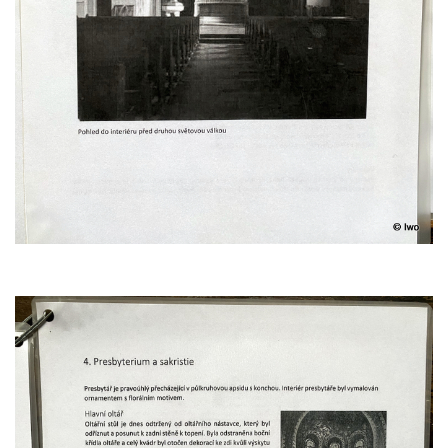
Kostel svatého Floriána v Podbradci
Kaple na západním okraji Ředhoště
Kostel svatého Jiljí v Ředhošti
Kaple severně od Ředhoště
Kostel Nanebevzetí Panny Marie v Horním
Jiřetíně
Kostel Nanebevzetí Panny Marie v
Postoloprtech
Hřbitovní kaple v Postoloprtech
Kostel svatého Jana Evangelisty v Malém
Březně
Kaple svatého Antonína Paduánského na
návsi ve Vysokém Březně
Bývalá kaple svatých Jana a Pavla v
Nemilkově