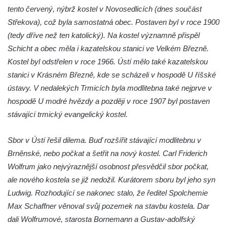
Kaple mezi Dolním Třebonínem a Horním
tento červený, nýbrž kostel v Novosedlicích (dnes součást
Třebonínem
Střekova), což byla samostatná obec. Postaven byl v roce 1900
Kaple v severní části Dolního Třebonína
(tedy dříve než ten katolický). Na kostel významně přispěl
Schicht a obec měla i kazatelskou stanici ve Velkém Březně.
Márnice na hřbitově v Rybniště
Kostel byl odstřelen v roce 1966. Ústí mělo také kazatelskou
Kaple u kostela svatého Jiljí v Lužci nad
stanici v Krásném Březně, kde se scházeli v hospodě U říšské
Vltavou
ústavy. V nedalekých Trmicích byla modlitebna také nejprve v
Kostel svatého Jiljí v Lužci nad Vltavou
hospodě U modré hvězdy a později v roce 1907 byl postaven
Kaple Božího těla na hřbitově v Hostíně u
stávající trmický evangelický kostel.
Vojkovic
Kostel Nanebevzetí Panny Marie v Hostíně
Sbor v Ústí řešil dilema. Buď rozšířit stávající modlitebnu v
u Vojkovic
Brněnské, nebo počkat a šetřit na nový kostel. Carl Friderich
Wolfrum jako nejvýraznější osobnost přesvědčil sbor počkat,
Kaple svatého Bartoloměje v Bukolu
ale nového kostela se již nedožil. Kurátorem sboru byl jeho syn
Hřbitovní kaple na hřbitově v Lužci nad
Ludwig. Rozhodující se nakonec stalo, že ředitel Spolchemie
Vltavou
Max Schaffner věnoval svůj pozemek na stavbu kostela. Dar
Márnice na hřbitově v Lužci nad Vltavou
dali Wolfrumové, starosta Bornemann a Gustav-adolfský
Márnice na hřbitově v Hrobčicích