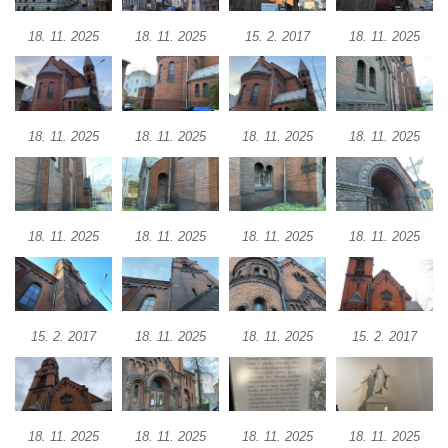
nad Labem)
18. 11. 2025
18. 11. 2025
15. 2. 2017
18. 11. 2025
Kaple svaté Anny v Brné
Kaple svatého Jana Nepomuckého před
zámkem v Protivíně
Kaple Panny Marie v Mírové ulici v Protivíně
18. 11. 2025
18. 11. 2025
18. 11. 2025
18. 11. 2025
Kaple svatého Rocha v Ohradě u Hluboké
nad Vltavou
Kostel svaté Kateřiny Alexandrijské ve
18. 11. 2025
18. 11. 2025
18. 11. 2025
18. 11. 2025
Stráži nad Nisou
Kostel svatého Martina v Tursku
Kaple svatých Jana a Pavla v Knínicích
15. 2. 2017
18. 11. 2025
18. 11. 2025
15. 2. 2017
Kaple Panny Marie u bývalého zámku
Ledebour
Kaple svatého Michaela v Kozinci
Kostel Narození Panny Marie v Holubici
18. 11. 2025
18. 11. 2025
18. 11. 2025
18. 11. 2025