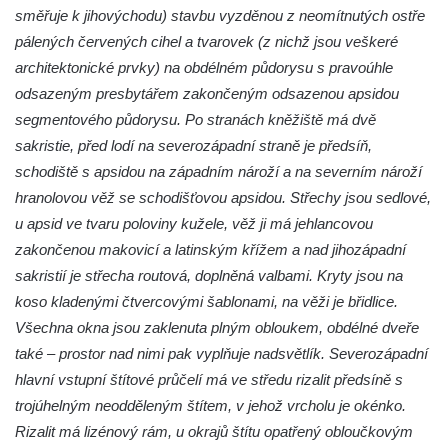
Kaple Andělů strážných (Fürleova kaple) v
směřuje k jihovýchodu) stavbu vyzděnou z neomítnutých ostře
Mikulášovicích
pálených červených cihel a tvarovek (z nichž jsou veškeré
Balzerova kaple v Mikulášovicích
architektonické prvky) na obdélném půdorysu s pravoúhle
odsazeným presbytářem zakončeným odsazenou apsidou
Kostel svatého Václava ve Šluknově
segmentového půdorysu. Po stranách kněžiště má dvě
Kostel svatého Mikuláše v Třebušíně
sakristie, před lodí na severozápadní straně je předsíň,
Klášterní kostel svatého Františka z Assisi v
schodiště s apsidou na západním nároží a na severním nároží
Zákupech
hranolovou věž se schodišťovou apsidou. Střechy jsou sedlové,
Kaple svatého Josefa u Zákup
u apsid ve tvaru poloviny kužele, věž ji má jehlancovou
Kostel svatých Fabiána a Šebestiána v
zakončenou makovicí a latinským křížem a nad jihozápadní
Zákupech
sakristií je střecha routová, doplněná valbami. Kryty jsou na
koso kladenými čtvercovými šablonami, na věži je břidlice.
Kostel svatého Havla v Kuřívodech
Všechna okna jsou zaklenuta plným obloukem, obdélné dveře
Kaple Krista v žaláři u kostela Nalezení
také – prostor nad nimi pak vyplňuje nadsvětlík. Severozápadní
svatého Kříže ve Frýdlantu
hlavní vstupní štítové průčelí má ve středu rizalit předsíně s
Kostel Nalezení svatého Kříže ve Frýdlantu
trojúhelným neodděleným štítem, v jehož vrcholu je okénko.
Kostel Krista Spasitele ve Frýdlantu
Rizalit má lizénový rám, u okrajů štítu opatřený obloučkovým