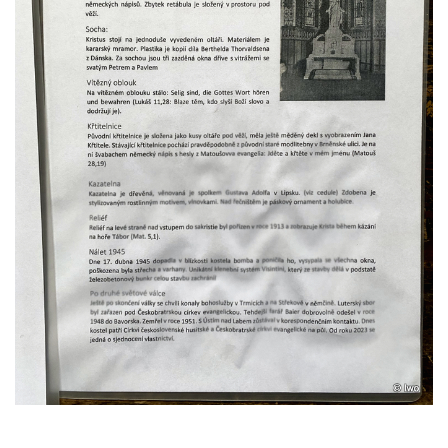
Kaple svatého Jana Nepomuckého v Lišnici
Hřbitovní kaple v Chotyni
Kaple Čtrnácti svatých pomocníků v
Grabštejně
Hřbitovní kaple v Hrádku nad Nisou
Müllerova hrobka v Hrádku nad Nisou
Márnice na hřbitově ve Sněžné
Kostel Panny Marie Sněžné ve Sněžné
Kaple Nejsvětější Trojice ve Sněžné
Hřbitovní kaple v Horním Podluží
Kostel svaté Máří Magdalény v Božanově
Hrobka rodiny Brass na hřbitově v Dolním
Podluží
Kostel svatého Bartoloměje ve Velkém
Šenově