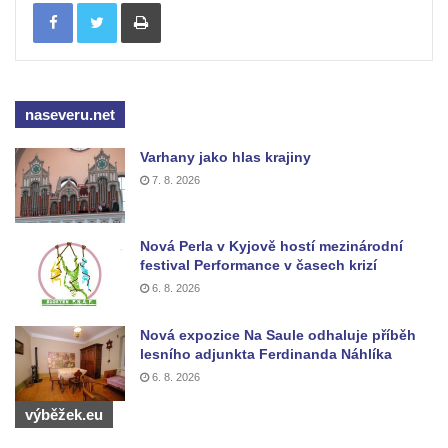
Tisknout
Kostel svatého Jakuba Staršího v České
Kamenici
Kaple Panny Marie v ulici Na Skalce ve
Cvikově
naseveru.net
Kaple na návsi v Brozánkách
Kaple Nejsvětější Trojice v centru Hořína
Varhany jako hlas krajiny
Hrobka Lobkowiczů na hřbitově v Hoříně
7. 8. 2026
Výklenková kaple v jižní části Hořína
Výklenková kaple na domě Vodárenská čp.
Nová Perla v Kyjově hostí mezinárodní
festival Performance v časech krizí
271/1 v Mělníku
6. 8. 2026
Kaple svatého Antonína v Nové Vsi-
Teplicích
Nová expozice Na Saule odhaluje příběh
lesního adjunkta Ferdinanda Náhlíka
Kaple svatých Petra a Pavla v Kladrubech u
6. 8. 2026
Teplic
výběžek.eu
Kaple svatého Jana Nepomuckého ve
Štěrbině