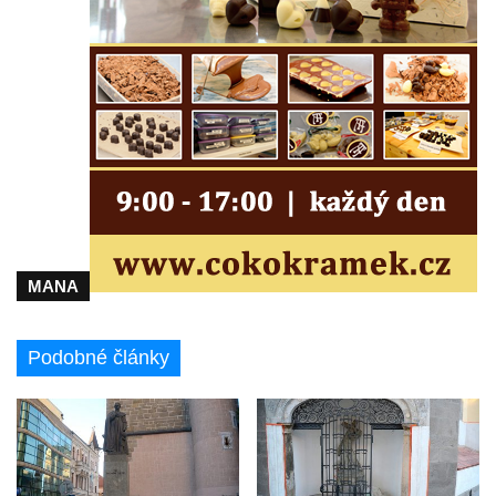
Kostel svatého Václava v Srbské Kamenici
Kostel svatého Kryštofa v Kryštofově Údolí
Hrobka rodiny Havlovy na hřbitově v
Chloumku v Mělníku
Kostel Nejsvětější Trojice na hřbitově v
Chloumku v Mělníku
Kaple svatého Jana Nepomuckého na
Chloumečku v Mělníku
Hřbitovní kaple v Trávníku
MANA
Hřbitovní kaple ve Svoru
Kaple na rozcestí v jižní části Budyně nad
Podobné články
Ohří
Kaple v centru Roudníčku
Kaple u domu čp. 51 v Roudníčku
Kaple v Brníkově