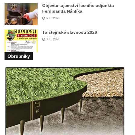
Kaple Panny Marie Růžencové na návsi v
Objevte tajemství lesního adjunkta
Konětopech
Ferdinanda Náhlíka
Výklenková kaple u silnice jižně od Hřivic
6. 8. 2026
Kostel svatého Jakuba ve Hřivicích
Tolštejnské slavnosti 2026
Kaple svatého Vavřince na návsi v
3. 8. 2026
Touchovicích
Kaple u polní cesty východně od zámku v
Obrubniky
Jimlíně
Kaple svatého Rocha na zvířecím hřbitově v
Jimlíně
Kaple v zahradě domu čp. 55 v Jimlíně
Kaple svatého Josefa v Jimlíně
Márnice na hřbitově v Opočně u Loun
Kostel Nanebevzetí Panny Marie v Opočně
Kostel svaté Barbory v Otvicích
Kostel svatého archanděla Michaela ve