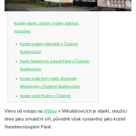
Kostely, kaple, chrámy, hrobky, márnice,
mauzolea
Kostel svatého Mikuláše v Českých
Budějovicích
Kaple Smrtelných úzkostí Páně v Českých
Budějovicích
Kostel svaté Anny (sídlo Jihočeské
filharmonie) v Českých Budějovicích
Kostel svaté Rodiny v Českých
Budějovicích
Vlevo od vstupu na
hřbitov
v Mikulášovicích je objekt, sloužící
Kostel Obětování Panny Marie u kláštera
dnes jako smuteční síň, původně však vystavěný jako kostel
dominikánů v Českých Budějovicích
Nanebevstoupení Páně.
Kostel Všech svatých v Kamenném Újezdě