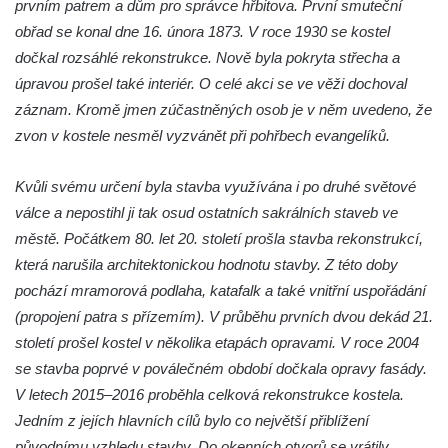
prvním patrem a dům pro správce hřbitova. První smuteční
Pilát
obřad se konal dne 16. února 1873. V roce 1930 se kostel
Křížová cesta Římov – XIV. kaple – U
dočkal rozsáhlé rekonstrukce. Nově byla pokryta střecha a
Kaifáše (U Děvečky)
úpravou prošel také interiér. O celé akci se ve věži dochoval
Křížová cesta Římov – XIII. kaple – U
záznam. Kromě jmen zúčastněných osob je v něm uvedeno, že
Annáše (U Kaifáše)
zvon v kostele nesměl vyzvánět při pohřbech evangelíků.
Křížová cesta Římov – XII. kaple – Vodní
brána
Kvůli svému určení byla stavba využívána i po druhé světové
Křížová cesta Římov – XI. kaple – Ježíš
válce a nepostihl ji tak osud ostatních sakrálních staveb ve
haněn a tupen
městě. Počátkem 80. let 20. století prošla stavba rekonstrukcí,
která narušila architektonickou hodnotu stavby. Z této doby
Křížová cesta Římov – X. kaple – U
pochází mramorová podlaha, katafalk a také vnitřní uspořádání
Cedronu
(propojení patra s přízemím). V průběhu prvních dvou dekád 21.
Křížová cesta Římov – IX. kaple – U
století prošel kostel v několika etapách opravami. V roce 2004
chromého žida
se stavba poprvé v poválečném období dočkala opravy fasády.
Křížová cesta Římov – VIII. kaple – Kristus
V letech 2015–2016 proběhla celková rekonstrukce kostela.
svázán a ze zahrady vyhnán
Jedním z jejích hlavních cílů bylo co největší přiblížení
Křížová cesta Římov – VII. kaple – Políbení
původnímu vzhledu stavby. Do okenních otvorů se vrátily