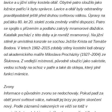
lavice a u jižní stěny kostela oltář. Obytné patro sloužilo jako
Kostel svatého Havla na hřbitově v
ložnice patřící k bytu správce. Lavice a oltář byly odstraněny
Hrobčicích
pravděpodobně ještě před druhou světovou válkou. Úpravy na
počátku 80. let 20. století zcela změnily vnitřní dispozici. Patro
Kaple svatého Vavřince v Mirošovicích
se spojilo s přízemím a podlahu zakryly mramorové dlaždice.
Márnice na hřbitově v Račicích
Katafalk pochází z této doby a je rovněž mramorový. Na jižní
Márnice na hřbitově v Dobříni
stěně je umístěná konzole se sochou Ježíše Krista od Tomáše
Kaple v Bezděkově
Bodora. V letech 1982–2015 zdobily stěny kostelní lodi obrazy
Kaple Nejsvětější Trojice v centru Liběšic
od akademického malíře Miloslava Procházky (1927–2004) ze
Šluknova. Z vedlejší místnosti, původně sloužící jako sakristie,
Výklenková kaple na rozcestí na jižním
vedou schody na ochoz v patře a také do sklepa, který plnil
okraji Liběšic
funkci márnice.
Kostel svaté Kateřiny v Chouči
Kaple svatého Blažeje východně od Lužice
Zvony
Kostel svatého Augustina v Lužici
Informace o původním zvonu se nedochovaly. Pokud padl za
Márnice na hřbitově v Lužici
oběť první světové válce, nahradil jej brzy po jejím skončení
nový. Podle záznamů nalezených ve věži se totiž v
Kostel svatého Martina v Kozlech