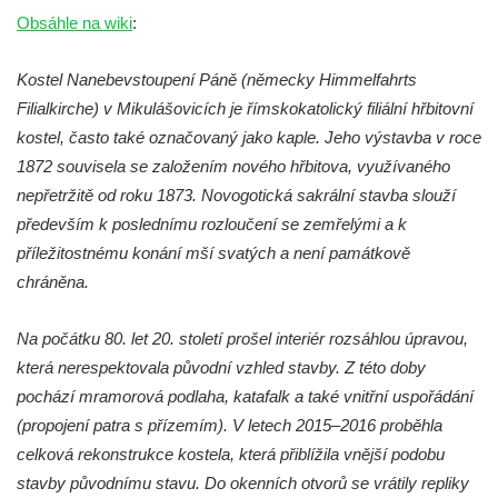
Kaple na křižovatce ulic Budějovická a
Obsáhle na wiki
:
Dělnická v Kamenném Újezdě
Kostel Nanebevstoupení Páně (německy Himmelfahrts
Bývalý kostel svatých Filipa a Jakuba na
Filialkirche) v Mikulášovicích je římskokatolický filiální hřbitovní
náměstí J. V. Kamarýta ve Velešíně
kostel, často také označovaný jako kaple. Jeho výstavba v roce
Kaple na hřbitově ve Velešíně
1872 souvisela se založením nového hřbitova, využívaného
Márnice na hřbitově ve Velešíně
nepřetržitě od roku 1873. Novogotická sakrální stavba slouží
Kostel svatého Václava ve Velešíně
především k poslednímu rozloučení se zemřelými a k
Poutní areál Římov
příležitostnému konání mší svatých a není památkově
Kostel svatého Ducha v poutním areálu
chráněna.
Římov
Na počátku 80. let 20. století prošel interiér rozsáhlou úpravou,
Křížová cesta Římov – XXV. kaple – Boží
která nerespektovala původní vzhled stavby. Z této doby
hrob
pochází mramorová podlaha, katafalk a také vnitřní uspořádání
Křížová cesta Římov – XXIV. kaple – Pieta
(propojení patra s přízemím). V letech 2015–2016 proběhla
Křížová cesta Římov – XXIII. kaple –
celková rekonstrukce kostela, která přiblížila vnější podobu
Kalvárie
stavby původnímu stavu. Do okenních otvorů se vrátily repliky