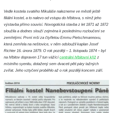
Kaple Olivetské hory pod věží kostela
svatého Michaela Archanděla v Bochově
Vedle kostela svatého Mikuláše nalezneme ve městě ještě
Mildeova kaple pod Ortelem
filiální kostel, a to nalevo od vstupu do hřbitova, s nímž jeho
Kostel Zvěstování Panny Marie v Duchcově
výstavba přímo souvisí. Novogotická stavba z let 1871 až 1872
sloužila a dodnes slouží zejména k poslednímu rozloučení se
Výklenková kaple v Teplické ulici u stadionu
zemřelými. První mši za čtyřletou Emmu Pietschmannovu,
v Duchcově
která zemřela na neštovice, v něm odsloužil kaplan Josef
Evangelický kostel v Duchcově
Richter 16. února 1879. O rok později – 1. listopadu 1874 – byl
Kostel svatých Petra a Pavla v Jeníkově
na hřbitov dopraven 17 tun vážící
centrální hřbitovní kříž
z
Kaple svaté Anny v Jeníkově
místního syenitu, dotažený sem dvaceti pěti páry tažných
Kaple Panny Marie v Lahošti
zvířat. Jeho vztyčení proběhlo až o rok později koncem září.
Kaple svatého Jana Nepomuckého v
Lahošti
Kostel svatého Mikuláše v Mikulášovicích
Kaple Tří otců v Mikulášovicích
Kaple Matky Boží v Mikulášovicích