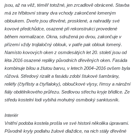
Kaple mezi Dolním Třebonínem a Horním
jsou, až na věž, téměř totožné, jen zrcadlově obrácené. Stavba
Třebonínem
má ze hřbitovní strany dva vchody zakončené lomeným
Kaple v severní části Dolního Třebonína
obloukem. Dveře jsou dřevěné, prosklené, a nahradily své
kovové předchůdce, osazené při rekonstrukci provedené
Márnice na hřbitově v Rybniště
během normalizace. Okna, sdružená po dvou, zakončuje v
Kaple u kostela svatého Jiljí v Lužci nad
přízemí vždy trojlaločný oblouk, v patře pak oblouk lomený.
Vltavou
Namísto kovových oken z osmdesátých let 20. století jsou od
Kostel svatého Jiljí v Lužci nad Vltavou
léta 2016 osazené repliky původních dřevěných oken. Fasáda
Kaple Božího těla na hřbitově v Hostíně u
kombinuje bílou a žlutou barvu, v letech 2004–2016 ovšem byla
Vojkovic
růžová. Středový rizalit a fasádu zdobí štukové šambrány,
Kostel Nanebevzetí Panny Marie v Hostíně
reliéfy (čtyřlisty a čtyřlaloky), obloučkové vlysy, římsy a nárožní
u Vojkovic
fiály obdélníkového průřezu. Sedlovou střechu kryje břidlice. Ze
středu kostelní lodi vybíhá mohutný osmiboký sanktusník.
Kaple svatého Bartoloměje v Bukolu
Hřbitovní kaple na hřbitově v Lužci nad
Interiér
Vltavou
Vnitřní podoba kostela prošla ve své historii několika úpravami.
Márnice na hřbitově v Lužci nad Vltavou
Původně kryly podlahu žulové dlaždice, na nich stály dřevěné
Márnice na hřbitově v Hrobčicích