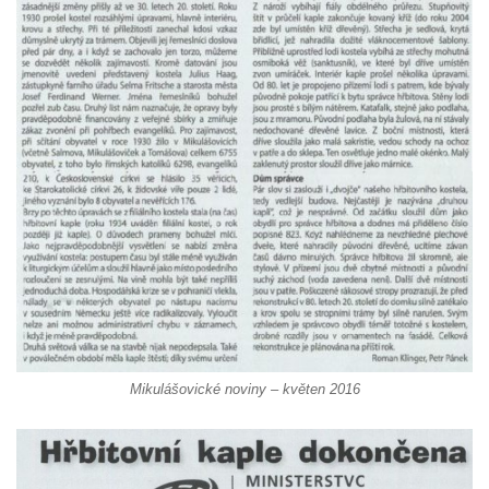
Kaple Getsemanské zahrady na křížové
cestě na Křížovém vrchu ve Frýdlantu
Kaple Božího hrobu na Křížové cestě na
Křížovém vrchu ve Frýdlantu
Poustevna na Křížové cestě na Křížovém
vrchu ve Frýdlantu
Kostel svatého Jakuba Většího v Sokolově
Kostel Nanebevzetí Panny Marie ve
Slunečné
Kostel Jména Panny Marie v Sepekově
Kostel svatých Petra a Pavla v Růžové
Kaple Stětí svatého Jana Křtitele v
Rumburku
Mikulášovické noviny – květen 2016
Bývalá synagoga v Milevsku
Kostel svaté Kateřiny Alexandrijské v
Krásně