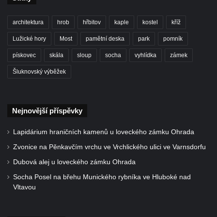
Kaple Anděla Strážce na Valdeku
Hřbitovní kaple v Lipové
architektura
hrob
hřbitov
kaple
kostel
kříž
Márnice na bývalém hřbitově u kostela
Lužické hory
Most
pamětní deska
park
pomník
svatých Šimona a Judy v Lipové u Šluknova
pískovec
skála
sloup
socha
vyhlídka
zámek
Hřbitovní kaple v Lobendavě
Šluknovský výběžek
Kostel Navštívení Panny Marie v
Lobendavě
Márnice na bývalém hřbitově u kostela
Nejnovější příspěvky
Navštívení Panny Marie v Lobendavě
Kaple svaté Anny na Anenském vrchu u
Lapidárium hraničních kamenů u loveckého zámku Ohrada
Lobendavy
Zvonice na Pěnkavčím vrchu ve Vrchlického ulici ve Varnsdorfu
Kostel svaté Máří Magdalény v Krásné Lípě
Dubová alej u loveckého zámku Ohrada
Kostel Narození svatého Jana Křtitele v
Socha Posel na břehu Munického rybníka ve Hluboké nad
Kamenickém Šenově
Vltavou
Kostel svatého Jiří v Jiříkově
Kostel svatého Jiří ve Chřibské