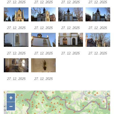
27. 12. 2025
27. 12. 2025
27. 12. 2025
27. 12. 2025
Kaple u kostela svatého Jakuba Většího
(Staršího) u Lahovic
Kostel svatého Jakuba Většího (Staršího) u
27. 12. 2025
27. 12. 2025
27. 12. 2025
27. 12. 2025
Lahovic
Kostel svatých Petra a Pavla v Želkovicích
Kaple Panny Marie Bolestné v Benešově
nad Ploučnicí
27. 12. 2025
27. 12. 2025
27. 12. 2025
27. 12. 2025
Kostel Narození Panny Marie v Benešově
nad Ploučnicí
Hrobová kaple Mattauschů na hřbitově v
27. 12. 2025
27. 12. 2025
Benešově nad Ploučnicí
Kostel svaté Anny v Tisé
Hrobka rodiny Rohn na hřbitově v
Šumburku nad Desnou – Tanvaldu
Hřbitovní kaple v Šumburku nad Desnou –