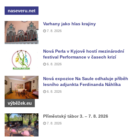
Kostel svatého Vendelína v Perštejně
naseveru.net
Kostel Nejsvětější Trojice v Klášterci nad
Varhany jako hlas krajiny
Ohří
7. 8. 2026
Evangelická modlitebna u autobusového
nádraží v Dubé
Nová Perla v Kyjově hostí mezinárodní
Hřbitovní kaple ve Velkém Šenově
festival Performance v časech krizí
Kaple svaté Apolónie v Cítolibech
6. 8. 2026
Kostel svatého Jakuba Většího v Cítolibech
Nová expozice Na Saule odhaluje příběh
Márnice na hřbitově v Chlumčanech
lesního adjunkta Ferdinanda Náhlíka
6. 8. 2026
Kostel svatého Klementa ve Chlumčanech
Kaple svatého Václava ve Vlčí
výběžek.eu
Kaple svatého Floriána ve Veltěži
Příměstský tábor 3. – 7. 8. 2026
Kaple západně od Veltěž u silnice do
7. 8. 2026
Černčic