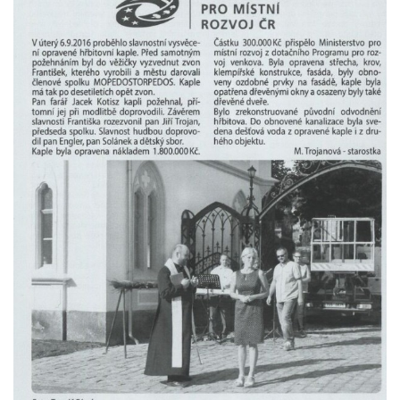
Kostel Božího Těla v Kraslicích
Kostel svaté Maří Magdalény v Karlových
Varech
Kaple Panny Marie pod hradem Přimda
Kaple Panny Marie v Kunčicích nad Labem
Hrobová kaple na hřbitově v Rychnově u
Jablonce nad Nisou
Márnice/hřbitovní kaple na hřbitově v
Rychnově u Jablonce nad Nisou
Výklenková kaple u rozcestí u domu čp. 42
v Krásné u Pěnčína
Márnice na hřbitově v Krásné u Pěnčína
Výklenková kaple naproti domu čp. 34 v
Krásné u Pěnčína
Kostel svatého Josefa v Krásné u Pěnčína