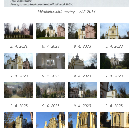
Kostel Panny Marie Pomocné s Ivanitskou
poustevnou v Teplicích nad Metují
Mikulášovické noviny – září 2016
Hřbitovní kaple/márnice na hřbitově v
Teplicích nad Metují
Kostel svatého Vavřince v Teplicích nad
Metují
2. 4. 2021
9. 4. 2023
9. 4. 2023
9. 4. 2023
Hrobová kaple Johanna Nitsche na
hřbitově na Vlčí Hoře
Kaple Panny Marie Karmelské na Vlčí Hoře
9. 4. 2023
9. 4. 2023
9. 4. 2023
9. 4. 2023
Kostel svatého Bartoloměje v Teplicích
Kostel svatého Jana Křtitele na Zámeckém
náměstí v Teplicích
9. 4. 2023
9. 4. 2023
9. 4. 2023
9. 4. 2023
Chrám Povýšení svatého Kříže na
Zámeckém náměstí v Teplicích
Výklenková kaple u vodojemu v severní
části Kozel