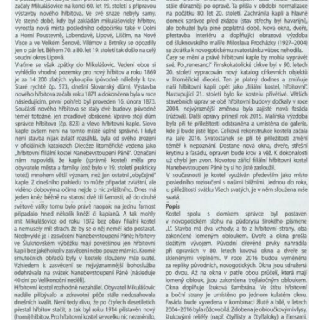
Kaple Andělů strážných (Fürleova kaple) v
Mikulášovicích
Balzerova kaple v Mikulášovicích
Kostel svatého Václava ve Šluknově
Kostel svatého Mikuláše v Třebušíně
Klášterní kostel svatého Františka z Assisi v
Zákupech
Kaple svatého Josefa u Zákup
Kostel svatých Fabiána a Šebestiána v
Zákupech
Kostel svatého Havla v Kuřívodech
Kaple Krista v žaláři u kostela Nalezení
svatého Kříže ve Frýdlantu
Kostel Nalezení svatého Kříže ve Frýdlantu
Kostel Krista Spasitele ve Frýdlantu