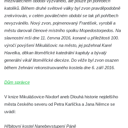
meziválečném období vyzvánělo, ale pouze při pohřbech
Márnice na hřbitově v Kozlech
katolíků. Během druhé světové války byl zvon pravděpodobně
Vesnický kostel v Reinhardtsdorfu
zrekvírován, v celém poválečném období se tak při pohřbech
Kaple v Oparnu
nevyzvánělo. Nový zvon, pojmenovaný František, vyrobili a
Protestantský (evangelicko-luterský) kostel
městu darovali členové místního spolku Mopedostorpedos. Na
Crostau
slavnostní mši dne 11. června 2016, konané u příležitosti 100.
výročí povýšení Mikulášovic na město, jej požehnal Karel
Kaple Nanebevstoupení Panny Marie ve
Havelka, děkan litoměřické katedrální kapituly a bývalý
Svitavě
generální vikář litoměřické diecéze. Do věže byl zvon osazen
Výklenková kaple Piety ve Svojkově
během žehnání rekonstruovaného kostela dne 6. září 2016.
Kostel Nejsvětější Trojice ve Velenicích
Kostel svatého Vavřince v Okounově
Dům správce
Kostel svatých Petra a Pavla v Semilech
V knize Mikulášovice-Nixdorf aneb Dlouhá historie nejdelšího
Kostel Nanebevzetí Panny Marie (St. Mariä
města českého severu od Petra Karlíčka a Jana Němce se
Himmelfahrt) v Schirgiswalde
uvádí:
Kostel svaté Máří Magdaleny u hradu
Krasíkov
Hřbitovní kostel Nanebevstupení Páně