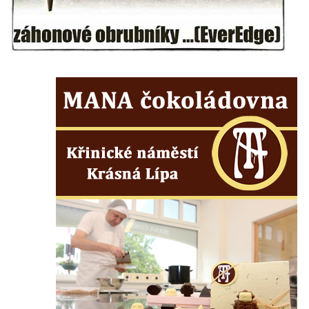
Všestudech
Kostel svatého Václava ve Strupčicích
Kaple v Michalovicích
Kostel svatého Mikuláše ve Velkých
Žernosekách
Kaple svatého Urbana ve Velkých
Žernosekách
Kaple svatého Huberta u hradiště Hrádek u
Libochovan
Kostel Narození Panny Marie v
Libochovanech
Márnice u kostel svatého Jana
Nepomuckého ve Starých Křečanech
Kostel svatého Jana Nepomuckého ve
Starých Křečanech