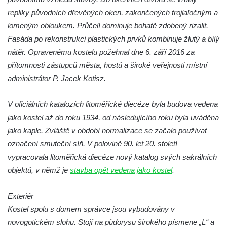
Jidášovo
repliky původních dřevěných oken, zakončených trojlaločným a
Křížová cesta Římov – VI. kaple – Olivetská
lomeným obloukem. Průčelí dominuje bohatě zdobený rizalit.
hora (Getsemanská zahrada)
Fasáda po rekonstrukci plastických prvků kombinuje žlutý a bílý
nátěr. Opravenému kostelu požehnal dne 6. září 2016 za
Křížová cesta Římov – V. kaple – Smutná
přítomnosti zástupců města, hostů a široké veřejnosti místní
duše
administrátor P. Jacek Kotisz.
Křížová cesta Římov – IV. kaple – Pustá ves
Křížová cesta Římov – III. kaple – Stádní
V oficiálních katalozích litoměřické diecéze byla budova vedena
brána
jako kostel až do roku 1934, od následujícího roku byla uváděna
Křížová cesta Římov – II. kaple – Poslední
jako kaple. Zvláště v období normalizace se začalo používat
večeře Páně
označení smuteční síň. V polovině 90. let 20. století
Křížová cesta Římov – I. kaple – Loučení
vypracovala litoměřická diecéze nový katalog svých sakrálních
Ježíše s Pannou Marií
objektů, v němž je
stavba opět vedena jako kostel
.
Márnice na hřbitově v Římově
Exteriér
Kaple v Horním Třeboníně
Kostel spolu s domem správce jsou vybudovány v
Kaple Panny Marie v Horním Třeboníně
novogotickém slohu. Stojí na půdorysu širokého písmene „L“ a