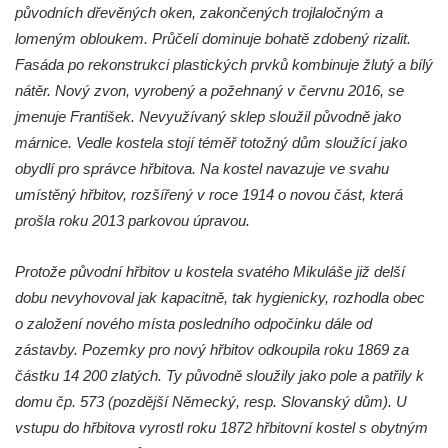
Křížová cesta Římov – XXII. kaple – Šimon
původních dřevěných oken, zakončených trojlaločným a
Cyrénský pomáhá Ježíši nést kříž
lomeným obloukem. Průčelí dominuje bohatě zdobený rizalit.
Křížová cesta Římov – XXI. kaple –
Fasáda po rekonstrukci plastických prvků kombinuje žlutý a bílý
Popravní brána
nátěr. Nový zvon, vyrobený a požehnaný v červnu 2016, se
jmenuje František. Nevyužívaný sklep sloužil původně jako
Křížová cesta Římov – XX. kaple – Svatá
márnice. Vedle kostela stojí téměř totožný dům sloužící jako
Veronika potkává Ježíše a utírá mu do své
obydlí pro správce hřbitova. Na kostel navazuje ve svahu
roušky pot z tváře
umístěný hřbitov, rozšířený v roce 1914 o novou část, která
Křížová cesta Římov – XIX. kaple – Kristus
prošla roku 2013 parkovou úpravou.
kříž nesoucí potkává Pannu Marii
Křížová cesta Římov – XVIII. kaple – Na
Protože původní hřbitov u kostela svatého Mikuláše již delší
Ježíše vložen kříž
dobu nevyhovoval jak kapacitně, tak hygienicky, rozhodla obec
Křížová cesta Římov – XVII. kaple – Velký
o založení nového místa posledního odpočinku dále od
Pilát
zástavby. Pozemky pro nový hřbitov odkoupila roku 1869 za
Křížová cesta Římov – XVI. kaple – U
částku 14 200 zlatých. Ty původně sloužily jako pole a patřily k
Herodesa
domu čp. 573 (pozdější Německý, resp. Slovanský dům). U
vstupu do hřbitova vyrostl roku 1872 hřbitovní kostel s obytným
Křížová cesta Římov – XV. kaple – Malý