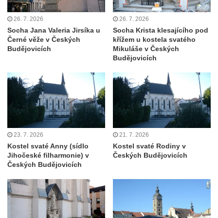
Kostel svatého Floriána v Podbradci
26. 7. 2026
26. 7. 2026
Kaple na západním okraji Ředhoště
Socha Jana Valeria Jirsíka u
Socha Krista klesajícího pod
Kostel svatého Jiljí v Ředhošti
Černé věže v Českých
křížem u kostela svatého
Budějovicích
Mikuláše v Českých
Kaple severně od Ředhoště
Budějovicích
Kostel Nanebevzetí Panny Marie v Horním
Jiřetíně
Kostel Nanebevzetí Panny Marie v
Postoloprtech
Hřbitovní kaple v Postoloprtech
23. 7. 2026
21. 7. 2026
Kostel svatého Jana Evangelisty v Malém
Kostel svaté Anny (sídlo
Kostel svaté Rodiny v
Březně
Jihočeské filharmonie) v
Českých Budějovicích
Kaple svatého Antonína Paduánského na
Českých Budějovicích
návsi ve Vysokém Březně
Bývalá kaple svatých Jana a Pavla v
Nemilkově