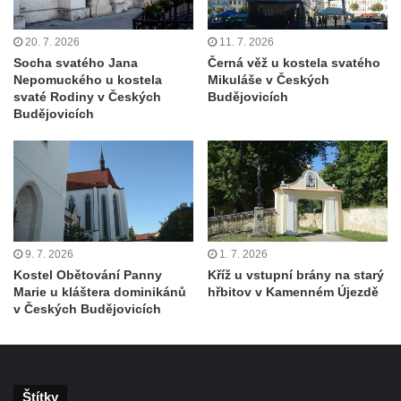
Kaple svatého Jana Nepomuckého v Lišnici
Hřbitovní kaple v Chotyni
20. 7. 2026
11. 7. 2026
Kaple Čtrnácti svatých pomocníků v
Socha svatého Jana
Černá věž u kostela svatého
Nepomuckého u kostela
Mikuláše v Českých
Grabštejně
svaté Rodiny v Českých
Budějovicích
Hřbitovní kaple v Hrádku nad Nisou
Budějovicích
Müllerova hrobka v Hrádku nad Nisou
Márnice na hřbitově ve Sněžné
Kostel Panny Marie Sněžné ve Sněžné
Kaple Nejsvětější Trojice ve Sněžné
Hřbitovní kaple v Horním Podluží
9. 7. 2026
1. 7. 2026
Kostel svaté Máří Magdalény v Božanově
Kostel Obětování Panny
Kříž u vstupní brány na starý
Marie u kláštera dominikánů
hřbitov v Kamenném Újezdě
Hrobka rodiny Brass na hřbitově v Dolním
v Českých Budějovicích
Podluží
Kostel svatého Bartoloměje ve Velkém
Šenově
Štítky