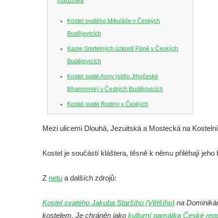
mauzolea
Kostel svatého Mikuláše v Českých
Budějovicích
Kaple Smrtelných úzkostí Páně v Českých
Budějovicích
Kostel svaté Anny (sídlo Jihočeské
filharmonie) v Českých Budějovicích
Kostel svaté Rodiny v Českých
Budějovicích
Mezi ulicemi Dlouhá, Jezuitská a Mostecká na Kosteln
Kostel Obětování Panny Marie u kláštera
dominikánů v Českých Budějovicích
Kostel je součástí kláštera, těsně k němu přiléhají jeho
Kostel Všech svatých v Kamenném Újezdě
Kaple na křižovatce ulic Budějovická a
Z
netu
a dalších zdrojů:
Dělnická v Kamenném Újezdě
Kostel svatého Jakuba Staršího (Většího)
na Dominikán
Bývalý kostel svatých Filipa a Jakuba na
kostelem. Je chráněn jako
kulturní památka České repu
náměstí J. V. Kamarýta ve Velešíně