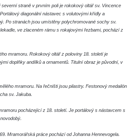
severní straně v prvním poli je rokokový oltář sv. Vincence
Portálový diagonální nástavec s volutovými křídly a
dobý. Po stranách jsou umístěny polychromované sochy sv.
 klekadle, ve zlaceném rámu s rokajovými řezbami, pochází z
ho mramoru. Rokokový oltář z poloviny 18. století je
ými doplňky andílků a ornamentů. Titulní obraz je původní, v
umělého mramoru. Na řečništi jsou pilastry. Festonový medailón
socha sv. Jakuba.
 mramoru pocházející z 18. století. Je portálový s nástavcem s
e novodobý.
 1769. Mramorářská práce pochází od Johanna Hennevogela.