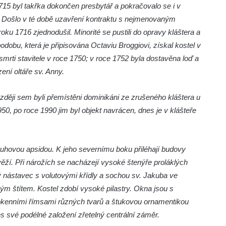
1715 byl takřka dokončen presbytář a pokračovalo se i v
a. Došlo v té době uzavření kontraktu s nejmenovaným
ku 1716 zjednodušil. Minorité se pustili do opravy kláštera a
dobu, která je připisována Octaviu Broggiovi, získal kostel v
mrti stavitele v roce 1750; v roce 1752 byla dostavěna loď a
ní oltáře sv. Anny.
ozději sem byli přemístěni dominikáni ze zrušeného kláštera u
1950, po roce 1990 jim byl objekt navrácen, dnes je v klášteře
ruhovou apsidou. K jeho severnímu boku přiléhají budovy
věží. Při nárožích se nacházejí vysoké štenýře proláklých
ý nástavec s volutovými křídly a sochou sv. Jakuba ve
ovým štítem. Kostel zdobí vysoké pilastry. Okna jsou s
okenními římsami různých tvarů a štukovou ornamentikou
 své podélné založení zřetelný centrální záměr.