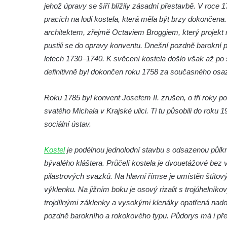
jehož úpravy se šíří blížily zásadní přestavbě. V roce 
Křížová cesta Římov – XX. kaple – Svatá
pracích na lodi kostela, která měla být brzy dokončen
Veronika potkává Ježíše a utírá mu do své
architektem, zřejmě Octaviem Broggiem, který projekt ro
roušky pot z tváře
pustili se do opravy konventu. Dnešní pozdně barokní po
Křížová cesta Římov – XIX. kaple – Kristus
letech 1730–1740. K svěcení kostela došlo však až po s
kříž nesoucí potkává Pannu Marii
definitivně byl dokončen roku 1758 za současného osaze
Křížová cesta Římov – XVIII. kaple – Na
Ježíše vložen kříž
Roku 1785 byl konvent Josefem II. zrušen, o tři roky p
Křížová cesta Římov – XVII. kaple – Velký
svatého Michala v Krajské ulici. Ti tu působili do roku 
Pilát
sociální ústav.
Křížová cesta Římov – XVI. kaple – U
Kostel
je podélnou jednolodní stavbu s odsazenou půlk
Herodesa
bývalého kláštera. Průčelí kostela je dvouetážové bez 
Křížová cesta Římov – XV. kaple – Malý
pilastrových svazků. Na hlavní římse je umístěn štítov
Pilát
výklenku. Na jižním boku je osový rizalit s trojúhelník
Křížová cesta Římov – XIV. kaple – U
trojdílnými záklenky a vysokými klenáky opatřená nad
Kaifáše (U Děvečky)
pozdně barokního a rokokového typu. Půdorys má i přes
Křížová cesta Římov – XIII. kaple – U