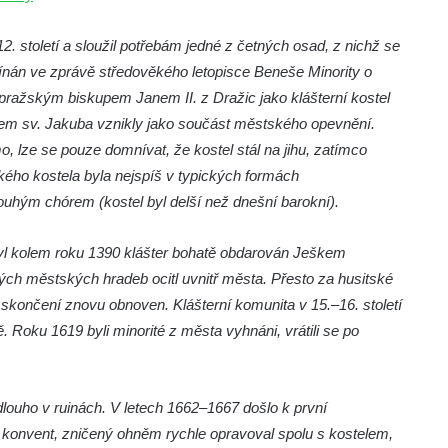
2. století a sloužil potřebám jedné z četných osad, z nichž se
ínán ve zprávě středověkého letopisce Beneše Minority o
 pražským biskupem Janem II. z Dražic jako klášterní kostel
elem sv. Jakuba vznikly jako součást městského opevnění.
, lze se pouze domnívat, že kostel stál na jihu, zatímco
kého kostela byla nejspíš v typických formách
ouhým chórem (kostel byl delší než dnešní barokní).
 byl kolem roku 1390 klášter bohatě obdarován Ješkem
ch městských hradeb ocitl uvnitř města. Přesto z
a husitské
 skončení znovu obnoven. Klášterní komunita v 15.–16. století
Roku 1619 byli minorité z města vyhnáni, vrátili se po
 dlouho v ruinách. V letech 1662–1667 došlo k první
 konvent, zničený ohněm rychle opravoval spolu s kostelem,