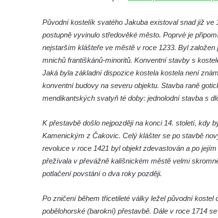
Kaple na hřbitově ve Velešíně
Původní kostelík svatého Jakuba existoval snad již ve 1
Márnice na hřbitově ve Velešíně
postupně vyvinulo středověké město. Poprvé je připom
Kostel svatého Václava ve Velešíně
nejstarším klášteře ve městě v roce 1233. Byl založen
Poutní areál Římov
mnichů františkánů-minoritů. Konventní stavby s kost
Jaká byla základní dispozice kostela kostela není známo
Kostel svatého Ducha v poutním areálu
konventní budovy na severu objektu. Stavba raně gotic
Římov
mendikantských svatyň té doby: jednolodní stavba s dl
Křížová cesta Římov – XXV. kaple – Boží
hrob
K přestavbě došlo nejpozději na konci 14. století, kdy
Křížová cesta Římov – XXIV. kaple – Pieta
Kamenickým z Čakovic. Celý klášter se po stavbě nový
Křížová cesta Římov – XXIII. kaple –
revoluce v roce 1421 byl objekt zdevastován a po jejím
Kalvárie
přežívala v převážně kališnickém městě velmi skromně. 
Křížová cesta Římov – XXII. kaple – Šimon
potlačení povstání o dva roky později.
Cyrénský pomáhá Ježíši nést kříž
Po zničení během třicetileté války ležel původní kostel
Křížová cesta Římov – XXI. kaple –
pobělohorské (barokní) přestavbě. Dále v roce 1714 se
Popravní brána