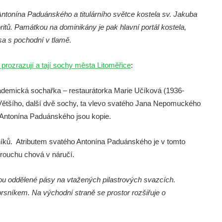
 Antonína Paduánského a titulárního světce kostela sv. Jakuba
ritů. Památkou na dominikány je pak hlavní portál kostela,
sa s pochodní v tlamě.
 prozrazují a tají sochy města Litoměřice
:
kademická sochařka – restaurátorka Marie Učíková (1936-
 Většího, další dvě sochy, ta vlevo svatého Jana Nepomuckého
o Antonína Paduánského jsou kopie.
tníků. Atributem svatého Antonína Paduánského je v tomto
 rouchu chová v náručí.
jsou oddělené pásy na vtažených pilastrových svazcích.
rsníkem. Na východní straně se prostor rozšiřuje o