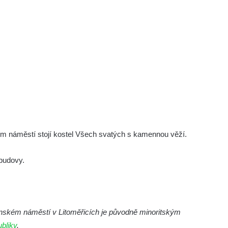
ím náměstí stojí kostel Všech svatých s kamennou věží.
 budovy.
ském náměstí v Litoměřicích je původně minoritským
bliky
.