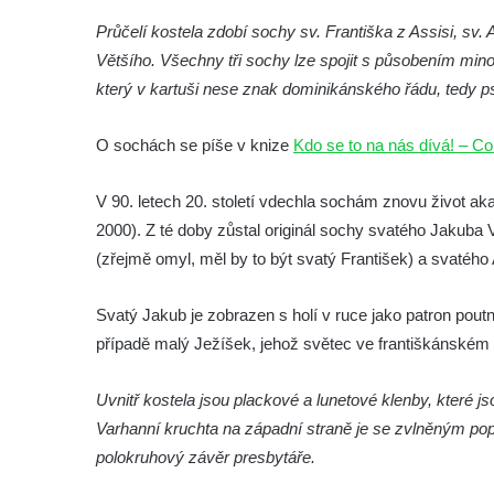
Annáše (U Kaifáše)
Průčelí kostela zdobí sochy sv. Františka z Assisi, sv.
Křížová cesta Římov – XII. kaple – Vodní
Většího. Všechny tři sochy lze spojit s působením mino
brána
který v kartuši nese znak dominikánského řádu, tedy p
Křížová cesta Římov – XI. kaple – Ježíš
O sochách se píše v knize
Kdo se to na nás dívá! – Co
haněn a tupen
Křížová cesta Římov – X. kaple – U
V 90. letech 20. století vdechla sochám znovu život a
Cedronu
2000). Z té doby zůstal originál sochy svatého Jakuba
Křížová cesta Římov – IX. kaple – U
(zřejmě omyl, měl by to být svatý František) a svatéh
chromého žida
Křížová cesta Římov – VIII. kaple – Kristus
Svatý Jakub je zobrazen s holí v ruce jako patron pou
svázán a ze zahrady vyhnán
případě malý Ježíšek, jehož světec ve františkánském
Křížová cesta Římov – VII. kaple – Políbení
Uvnitř kostela jsou plackové a lunetové klenby, které 
Jidášovo
Varhanní kruchta na západní straně je se zvlněným pop
Křížová cesta Římov – VI. kaple – Olivetská
polokruhový závěr presbytáře.
hora (Getsemanská zahrada)