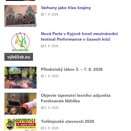
Varhany jako hlas krajiny
Kostel Krista Spasitele ve Frýdlantu
7. 8. 2026
Kaple Getsemanské zahrady na křížové
cestě na Křížovém vrchu ve Frýdlantu
Nová Perla v Kyjově hostí mezinárodní
Kaple Božího hrobu na Křížové cestě na
festival Performance v časech krizí
Křížovém vrchu ve Frýdlantu
6. 8. 2026
Poustevna na Křížové cestě na Křížovém
výběžek.eu
vrchu ve Frýdlantu
Kostel svatého Jakuba Většího v Sokolově
Příměstský tábor 3. – 7. 8. 2026
7. 8. 2026
Kostel Nanebevzetí Panny Marie ve
Slunečné
Kostel Jména Panny Marie v Sepekově
Objevte tajemství lesního adjunkta
Ferdinanda Náhlíka
Kostel svatých Petra a Pavla v Růžové
6. 8. 2026
Kaple Stětí svatého Jana Křtitele v
Rumburku
Tolštejnské slavnosti 2026
Bývalá synagoga v Milevsku
3. 8. 2026