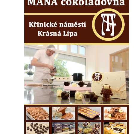
Krásné u Pěnčína
Kostel svatého Josefa v Krásné u Pěnčína
Kostel Panny Marie Pomocné s Ivanitskou
poustevnou v Teplicích nad Metují
Hřbitovní kaple/márnice na hřbitově v
Teplicích nad Metují
Kostel svatého Vavřince v Teplicích nad
Metují
Hrobová kaple Johanna Nitsche na
hřbitově na Vlčí Hoře
Kaple Panny Marie Karmelské na Vlčí Hoře
Kostel svatého Bartoloměje v Teplicích
Kostel svatého Jana Křtitele na Zámeckém
náměstí v Teplicích
Chrám Povýšení svatého Kříže na
Zámeckém náměstí v Teplicích