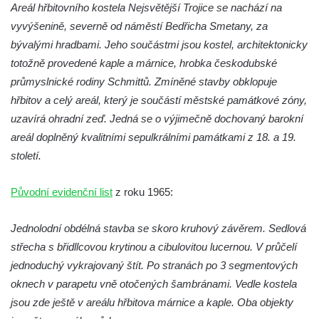
Křížová cesta Římov – XXIII. kaple –
Areál hřbitovního kostela Nejsvětější Trojice se nachází na
Kalvárie
vyvýšenině, severně od náměstí Bedřicha Smetany, za
bývalými hradbami. Jeho součástmi jsou kostel, architektonicky
Křížová cesta Římov – XXII. kaple – Šimon
totožně provedené kaple a márnice, hrobka českodubské
Cyrénský pomáhá Ježíši nést kříž
průmyslnické rodiny Schmittů. Zmíněné stavby obklopuje
Křížová cesta Římov – XXI. kaple –
hřbitov a celý areál, který je součástí městské památkové zóny,
Popravní brána
uzavírá ohradní zeď. Jedná se o výjimečně dochovaný barokní
Křížová cesta Římov – XX. kaple – Svatá
areál doplněný kvalitními sepulkrálními památkami z 18. a 19.
Veronika potkává Ježíše a utírá mu do své
století.
roušky pot z tváře
Křížová cesta Římov – XIX. kaple – Kristus
Původní evidenční list
z roku 1965:
kříž nesoucí potkává Pannu Marii
Křížová cesta Římov – XVIII. kaple – Na
Jednolodní obdélná stavba se skoro kruhový závěrem. Sedlová
Ježíše vložen kříž
střecha s břidllcovou krytinou a cibulovitou lucernou. V průčelí
jednoduchý vykrajovaný štít. Po stranách po 3 segmentových
Křížová cesta Římov – XVII. kaple – Velký
oknech v parapetu vně otočených šambránami. Vedle kostela
Pilát
jsou zde ještě v areálu hřbitova márnice a kaple. Oba objekty
Křížová cesta Římov – XVI. kaple – U