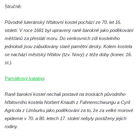
dominikánů v Českých Budějovicích
Stručně:
Kostel Všech svatých v Kamenném Újezdě
Původně luteránský hřbitovní kostel pochází ze 70. let 16.
Kaple na křižovatce ulic Budějovická a
století. V roce 1681 byl upravený raně barokně jako poděkování
Dělnická v Kamenném Újezdě
měšťanů za přestátí moru. Do venkovních zdí kostelního
Bývalý kostel svatých Filipa a Jakuba na
jednolodí jsou zabudovány staré pamětní desky. Kolem kostela
náměstí J. V. Kamarýta ve Velešíně
se nachází městský hřbitov (tzv. Nový) z téže doby (konec 16.
Kaple na hřbitově ve Velešíně
st.).
Márnice na hřbitově ve Velešíně
Kostel svatého Václava ve Velešíně
Památkový katalog
:
Poutní areál Římov
Raně barokní kostel nechali postavit na troskách původního
Kostel svatého Ducha v poutním areálu
hřbitovního kostela Norbert Knauth z Fahnenschwungu a Cyril
Římov
Agricola z Limburku jako poděkování za to, že za velké morové
Křížová cesta Římov – XXV. kaple – Boží
epidemie v 70. a 80. letech 17. století nebyly postiženy jejich
hrob
rodiny.
Křížová cesta Římov – XXIV. kaple – Pieta