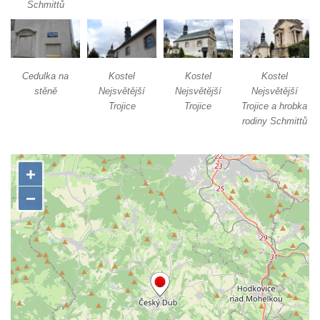
Kostel svaté Máří Magdaleny u hradu
Schmittů
Krasíkov
Kaple Olivetské hory pod věží kostela
svatého Michaela Archanděla v Bochově
Cedulka na
Kostel
Kostel
Kostel
Mildeova kaple pod Ortelem
stěně
Nejsvětější
Nejsvětější
Nejsvětější
Trojice
Trojice
Trojice a hrobka
Kostel Zvěstování Panny Marie v Duchcově
rodiny Schmittů
Výklenková kaple v Teplické ulici u stadionu
v Duchcově
Evangelický kostel v Duchcově
Kostel svatých Petra a Pavla v Jeníkově
Kaple svaté Anny v Jeníkově
Kaple Panny Marie v Lahošti
Kaple svatého Jana Nepomuckého v
Lahošti
Kostel svatého Mikuláše v Mikulášovicích