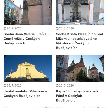
Šumburku nad Desnou – Tanvaldu
Hřbitovní kaple v Šumburku nad Desnou –
Tanvaldu
Kostel svatého Františka z Assisi v Tanvaldu
26. 7. 2026
26. 7. 2026
Riedlova hrobka v Desné
Socha Jana Valeria Jirsíka u
Socha Krista klesajícího pod
Kaple svaté Alžběty Durynské v Dolních
Černé věže v Českých
křížem u kostela svatého
Budějovicích
Mikuláše v Českých
Křečanech
Budějovicích
Márnice nového hřbitova ve Starých
Křečanech
Bývalá márnice u hřbitova v Dubé
Kostel Nalezení svatého Kříže v Dubé
Kostel Nanebevzetí Panny Marie v
26. 7. 2026
25. 7. 2026
Úněticích
Kostel svatého Mikuláše v
Kaple Smrtelných úzkostí
Kostel svatého Klementa v Levém Hradci
Českých Budějovicích
Páně v Českých
Budějovicích
Kostel Wang (Karpacz – Bierutowice,
Polsko)