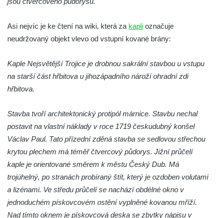
jsou čtvercového půdorysu.
Herodesa
Křížová cesta Římov – XV. kaple – Malý
Asi nejvíc je ke čtení na wiki, která za
kapli
označuje
Pilát
neudržovaný objekt vlevo od vstupní kované brány:
Křížová cesta Římov – XIV. kaple – U
Kaifáše (U Děvečky)
Kaple Nejsvětější Trojice je drobnou sakrální stavbou u vstupu
Křížová cesta Římov – XIII. kaple – U
na starší část hřbitova u jihozápadního nároží ohradní zdi
Annáše (U Kaifáše)
hřbitova.
Křížová cesta Římov – XII. kaple – Vodní
Stavba tvoří architektonický protipól márnice. Stavbu nechal
brána
postavit na vlastní náklady v roce 1719 českudubný konšel
Křížová cesta Římov – XI. kaple – Ježíš
Václav Paul. Tato přízední zděná stavba se sedlovou střechou
haněn a tupen
krytou plechem má téměř čtvercový půdorys. Jižní průčelí
Křížová cesta Římov – X. kaple – U
kaple je orientované směrem k městu Český Dub. Má
Cedronu
trojúhelný, po stranách probíraný štít, který je ozdoben volutami
Křížová cesta Římov – IX. kaple – U
a lizénami. Ve středu průčelí se nachází obdélné okno v
chromého žida
jednoduchém pískovcovém ostění vyplněné kovanou mříží.
Křížová cesta Římov – VIII. kaple – Kristus
Nad tímto oknem je pískovcová deska se zbytky nápisu v