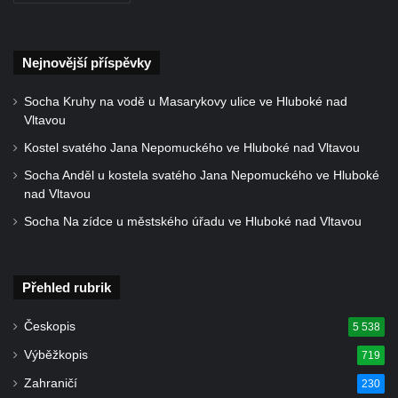
Kaple západně od Veltěž u silnice do
Černčic
Kaple Panny Marie Růžencové na návsi v
Nejnovější příspěvky
Konětopech
Socha Kruhy na vodě u Masarykovy ulice ve Hluboké nad
Výklenková kaple u silnice jižně od Hřivic
Vltavou
Kostel svatého Jakuba ve Hřivicích
Kostel svatého Jana Nepomuckého ve Hluboké nad Vltavou
Kaple svatého Vavřince na návsi v
Socha Anděl u kostela svatého Jana Nepomuckého ve Hluboké
Touchovicích
nad Vltavou
Kaple u polní cesty východně od zámku v
Socha Na zídce u městského úřadu ve Hluboké nad Vltavou
Jimlíně
Kaple svatého Rocha na zvířecím hřbitově v
Jimlíně
Přehled rubrik
Kaple v zahradě domu čp. 55 v Jimlíně
Českopis
5 538
Kaple svatého Josefa v Jimlíně
Výběžkopis
719
Márnice na hřbitově v Opočně u Loun
Zahraničí
230
Kostel Nanebevzetí Panny Marie v Opočně