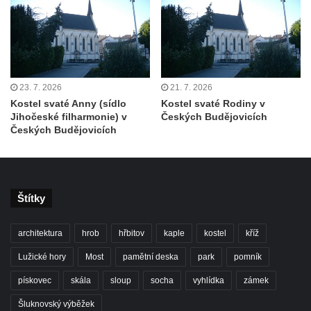
Skalní kaple Nejsvětější Trojice u Česká
Kamenice
Kostel svatého Vendelína v Perštejně
Kostel Nejsvětější Trojice v Klášterci nad
23. 7. 2026
21. 7. 2026
Ohří
Kostel svaté Anny (sídlo
Kostel svaté Rodiny v
Jihočeské filharmonie) v
Českých Budějovicích
Evangelická modlitebna u autobusového
Českých Budějovicích
nádraží v Dubé
Hřbitovní kaple ve Velkém Šenově
Kaple svaté Apolónie v Cítolibech
Štítky
Kostel svatého Jakuba Většího v Cítolibech
Márnice na hřbitově v Chlumčanech
architektura
hrob
hřbitov
kaple
kostel
kříž
Kostel svatého Klementa ve Chlumčanech
Lužické hory
Most
pamětní deska
park
pomník
Kaple svatého Václava ve Vlčí
pískovec
skála
sloup
socha
vyhlídka
zámek
Kaple svatého Floriána ve Veltěži
Šluknovský výběžek