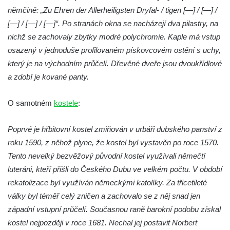
svázán a ze zahrady vyhnán
němčině: „Zu Ehren der Allerheiligsten Dryfal- / tigen [—] / [—] /
[—] / [—] / [—]“. Po stranách okna se nacházejí dva pilastry, na
Křížová cesta Římov – VII. kaple – Políbení
nichž se zachovaly zbytky modré polychromie. Kaple má vstup
Jidášovo
osazený v jednoduše profilovaném pískovcovém ostění s uchy,
Křížová cesta Římov – VI. kaple – Olivetská
který je na východním průčelí. Dřevěné dveře jsou dvoukřídlové
hora (Getsemanská zahrada)
a zdobí je kované panty.
Křížová cesta Římov – V. kaple – Smutná
duše
O samotném
kostele
:
Křížová cesta Římov – IV. kaple – Pustá ves
Křížová cesta Římov – III. kaple – Stádní
Poprvé je hřbitovní kostel zmiňován v urbáři dubského panství z
brána
roku 1590, z něhož plyne, že kostel byl vystavěn po roce 1570.
Tento nevelký bezvěžový původní kostel využívali němečtí
Křížová cesta Římov – II. kaple – Poslední
luteráni, kteří přišli do Českého Dubu ve velkém počtu. V období
večeře Páně
rekatolizace byl využíván německými katolíky. Za třicetileté
Křížová cesta Římov – I. kaple – Loučení
války byl téměř celý zničen a zachovalo se z něj snad jen
Ježíše s Pannou Marií
západní vstupní průčelí. Současnou raně barokní podobu získal
Márnice na hřbitově v Římově
kostel nejpozději v roce 1681. Nechal jej postavit Norbert