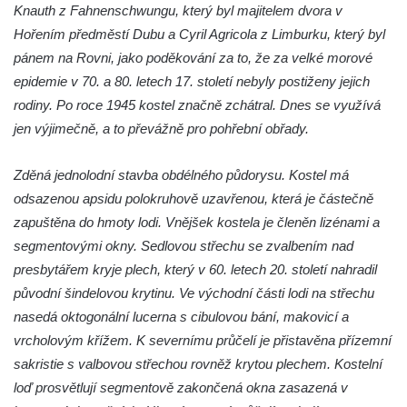
Kaple v Horním Třeboníně
Knauth z Fahnenschwungu, který byl majitelem dvora v
Kaple Panny Marie v Horním Třeboníně
Hořením předměstí Dubu a Cyril Agricola z Limburku, který byl
pánem na Rovni, jako poděkování za to, že za velké morové
Kaple mezi Dolním Třebonínem a Horním
epidemie v 70. a 80. letech 17. století nebyly postiženy jejich
Třebonínem
rodiny. Po roce 1945 kostel značně zchátral. Dnes se využívá
Kaple v severní části Dolního Třebonína
jen výjimečně, a to převážně pro pohřební obřady.
Márnice na hřbitově v Rybniště
Kaple u kostela svatého Jiljí v Lužci nad
Zděná jednolodní stavba obdélného půdorysu. Kostel má
Vltavou
odsazenou apsidu polokruhově uzavřenou, která je částečně
Kostel svatého Jiljí v Lužci nad Vltavou
zapuštěna do hmoty lodi. Vnějšek kostela je členěn lizénami a
segmentovými okny. Sedlovou střechu se zvalbením nad
Kaple Božího těla na hřbitově v Hostíně u
presbytářem kryje plech, který v 60. letech 20. století nahradil
Vojkovic
původní šindelovou krytinu. Ve východní části lodi na střechu
Kostel Nanebevzetí Panny Marie v Hostíně
nasedá oktogonální lucerna s cibulovou bání, makovicí a
u Vojkovic
vrcholovým křížem. K severnímu průčelí je přistavěna přízemní
Kaple svatého Bartoloměje v Bukolu
sakristie s valbovou střechou rovněž krytou plechem. Kostelní
Hřbitovní kaple na hřbitově v Lužci nad
loď prosvětlují segmentově zakončená okna zasazená v
Vltavou