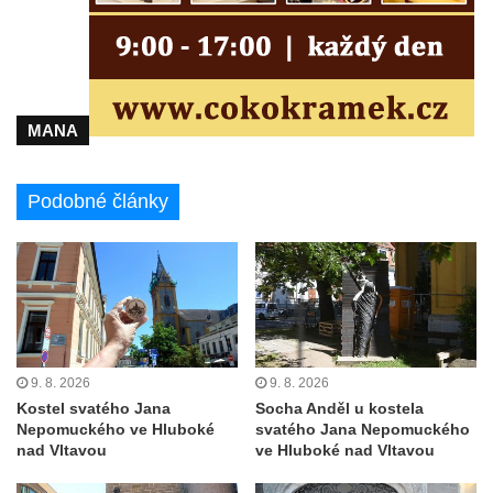
Výklenková kaple u vodojemu v severní
části Kozel
Kaple u kostela svatého Jakuba Většího
(Staršího) u Lahovic
MANA
Kostel svatého Jakuba Většího (Staršího) u
Lahovic
Podobné články
Kostel svatých Petra a Pavla v Želkovicích
Kaple Panny Marie Bolestné v Benešově
nad Ploučnicí
Kostel Narození Panny Marie v Benešově
nad Ploučnicí
Hrobová kaple Mattauschů na hřbitově v
9. 8. 2026
9. 8. 2026
Benešově nad Ploučnicí
Kostel svatého Jana
Socha Anděl u kostela
Nepomuckého ve Hluboké
svatého Jana Nepomuckého
Kostel svaté Anny v Tisé
nad Vltavou
ve Hluboké nad Vltavou
Hrobka rodiny Rohn na hřbitově v