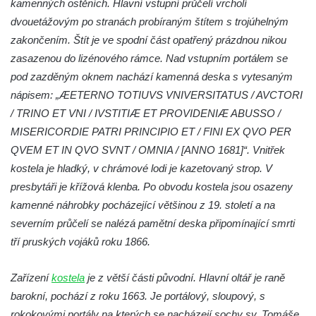
kamenných ostěních. Hlavní vstupní průčelí vrcholí
Márnice na hřbitově v Lužci nad Vltavou
dvouetážovým po stranách probíraným štítem s trojúhelným
zakončením. Štít je ve spodní část opatřený prázdnou nikou
Márnice na hřbitově v Hrobčicích
zasazenou do lizénového rámce. Nad vstupním portálem se
Kostel svatého Havla na hřbitově v
pod zazděným oknem nachází kamenná deska s vytesaným
Hrobčicích
nápisem: „ÆETERNO TOTIUVS VNIVERSITATUS / AVCTORI
Kaple svatého Vavřince v Mirošovicích
/ TRINO ET VNI / IVSTITIÆ ET PROVIDENIÆ ABUSSO /
Márnice na hřbitově v Račicích
MISERICORDIE PATRI PRINCIPIO ET / FINI EX QVO PER
Márnice na hřbitově v Dobříni
QVEM ET IN QVO SVNT / OMNIA / [ANNO 1681]“. Vnitřek
kostela je hladký, v chrámové lodi je kazetovaný strop. V
Kaple v Bezděkově
presbytáři je křížová klenba. Po obvodu kostela jsou osazeny
Kaple Nejsvětější Trojice v centru Liběšic
kamenné náhrobky pocházející většinou z 19. století a na
Výklenková kaple na rozcestí na jižním
severním průčelí se nalézá pamětní deska připomínající smrti
okraji Liběšic
tří pruských vojáků roku 1866.
Kostel svaté Kateřiny v Chouči
Kaple svatého Blažeje východně od Lužice
Zařízení
kostela
je z větší části původní. Hlavní oltář je raně
barokní, pochází z roku 1663. Je portálový, sloupový, s
Kostel svatého Augustina v Lužici
rokokovými portály na kterých se nacházejí sochy sv. Tomáše