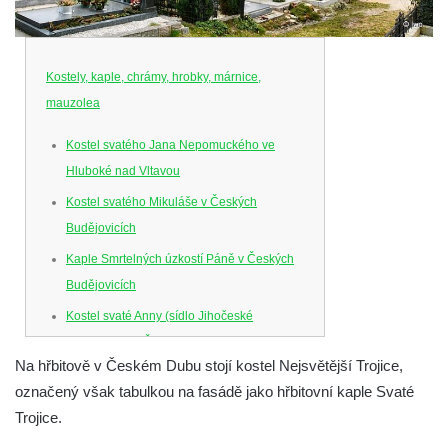
Kostely, kaple, chrámy, hrobky, márnice,
mauzolea
Kostel svatého Jana Nepomuckého ve
Hluboké nad Vltavou
Kostel svatého Mikuláše v Českých
Budějovicích
Kaple Smrtelných úzkostí Páně v Českých
Budějovicích
Kostel svaté Anny (sídlo Jihočeské
filharmonie) v Českých Budějovicích
Na hřbitově v Českém Dubu stojí kostel Nejsvětější Trojice,
Kostel svaté Rodiny v Českých
označený však tabulkou na fasádě jako hřbitovní kaple Svaté
Budějovicích
Trojice.
Kostel Obětování Panny Marie u kláštera