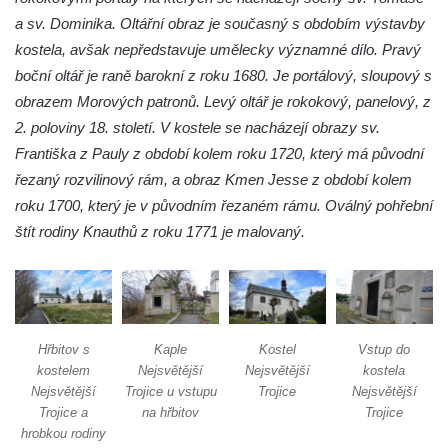
Márnice na hřbitově v Lužici
a sv. Dominika. Oltářní obraz je současný s obdobím výstavby
Kostel svatého Martina v Kozlech
kostela, avšak nepředstavuje umělecky významné dílo. Pravý
Márnice na hřbitově v Kozlech
boční oltář je raně barokní z roku 1680. Je portálový, sloupový s
Vesnický kostel v Reinhardtsdorfu
obrazem Morových patronů. Levý oltář je rokokový, panelový, z
2. poloviny 18. století. V kostele se nacházejí obrazy sv.
Kaple v Oparnu
Františka z Pauly z období kolem roku 1720, který má původní
Protestantský (evangelicko-luterský) kostel
řezaný rozvilinový rám, a obraz Kmen Jesse z období kolem
Crostau
roku 1700, který je v původním řezaném rámu. Oválný pohřební
Kaple Nanebevstoupení Panny Marie ve
štít rodiny Knauthů z roku 1771 je malovaný.
Svitavě
Výklenková kaple Piety ve Svojkově
Kostel Nejsvětější Trojice ve Velenicích
Kostel svatého Vavřince v Okounově
Hřbitov s
Kaple
Kostel
Vstup do
Kostel svatých Petra a Pavla v Semilech
kostelem
Nejsvětější
Nejsvětější
kostela
Nejsvětější
Trojice u vstupu
Trojice
Nejsvětější
Kostel Nanebevzetí Panny Marie (St. Mariä
Trojice a
na hřbitov
Trojice
Himmelfahrt) v Schirgiswalde
hrobkou rodiny