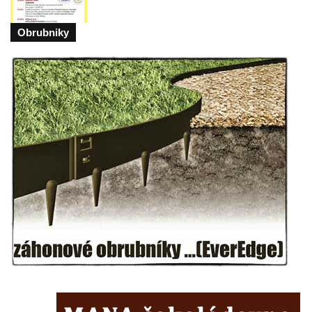
Kostel svaté Kateřiny Alexandrijské v
Obrubniky
Krásně
Kostel Božího Těla v Kraslicích
Kostel svaté Maří Magdalény v Karlových
Varech
Kaple Panny Marie pod hradem Přimda
Kaple Panny Marie v Kunčicích nad Labem
Hrobová kaple na hřbitově v Rychnově u
Jablonce nad Nisou
Márnice/hřbitovní kaple na hřbitově v
Rychnově u Jablonce nad Nisou
Výklenková kaple u rozcestí u domu čp. 42
v Krásné u Pěnčína
Márnice na hřbitově v Krásné u Pěnčína
Výklenková kaple naproti domu čp. 34 v