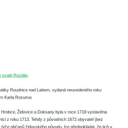
e svaté Rozálie
.
památky Roudnice nad Labem, vydaná neuvedeného roku
em Karla Rozuma:
na Hrobce, Židovice a Doksany byla v roce 1718 vystavěna
nici z roku 1713. Tehdy z původních 1672 obyvatel (bez
týče občanů židovského původu, lze předpokládat, že jich v