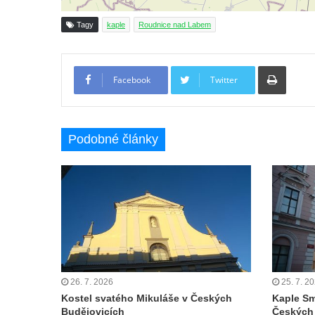
Křížová cesta Římov – V. kaple – Smutná
duše
Tagy
kaple
Roudnice nad Labem
Křížová cesta Římov – IV. kaple – Pustá ves
Křížová cesta Římov – III. kaple – Stádní
Tiskno
Facebook
Twitter
brána
Křížová cesta Římov – II. kaple – Poslední
večeře Páně
Podobné články
Křížová cesta Římov – I. kaple – Loučení
Ježíše s Pannou Marií
Márnice na hřbitově v Římově
Kaple v Horním Třeboníně
Kaple Panny Marie v Horním Třeboníně
Kaple mezi Dolním Třebonínem a Horním
Třebonínem
26. 7. 2026
25. 7. 2
Kaple v severní části Dolního Třebonína
Kostel svatého Mikuláše v Českých
Kaple Sm
Márnice na hřbitově v Rybniště
Budějovicích
Českých