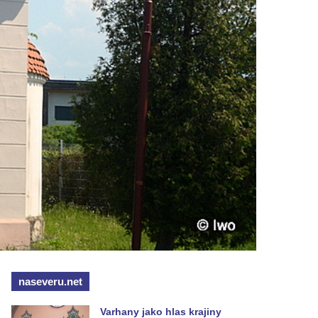
naseveru.net
Varhany jako hlas krajiny