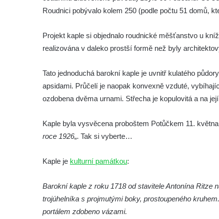
Roudnici pobývalo kolem 250 (podle počtu 51 domů, které
Kaple na hřbitově ve Velešíně
Márnice na hřbitově ve Velešíně
Projekt kaple si objednalo roudnické měšťanstvo u kní
Kostel svatého Václava ve Velešíně
realizována v daleko prostší formě než byly architektov
Poutní areál Římov
Tato jednoduchá barokní kaple je uvnitř kulatého půdory
Kostel svatého Ducha v poutním areálu
apsidami. Průčelí je naopak konvexně vzduté, vybíhající
Římov
ozdobena dvěma urnami. Střecha je kopulovitá a na jej
Křížová cesta Římov – XXV. kaple – Boží
hrob
Kaple byla vysvěcena proboštem Potůčkem 11. května
Křížová cesta Římov – XXIV. kaple – Pieta
roce 1926
„. Tak si vyberte…
Křížová cesta Římov – XXIII. kaple –
Kalvárie
Kaple je
kulturní památkou
:
Křížová cesta Římov – XXII. kaple – Šimon
Cyrénský pomáhá Ježíši nést kříž
Barokní kaple z roku 1718 od stavitele Antonína Ritz
trojúhelníka s projmutými boky, prostoupeného kruhem
Křížová cesta Římov – XXI. kaple –
portálem zdobeno vázami.
Popravní brána