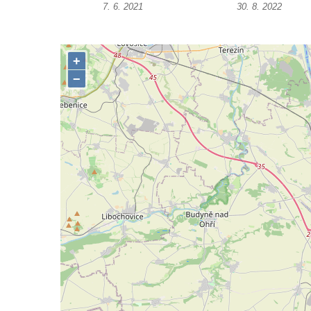
7. 6. 2021
30. 8. 2022
Annáše (U Kaifáše)
Křížová cesta Římov – XII. kaple – Vodní
brána
Křížová cesta Římov – XI. kaple – Ježíš
haněn a tupen
Křížová cesta Římov – X. kaple – U
Cedronu
Křížová cesta Římov – IX. kaple – U
chromého žida
Křížová cesta Římov – VIII. kaple – Kristus
svázán a ze zahrady vyhnán
Křížová cesta Římov – VII. kaple – Políbení
Jidášovo
Křížová cesta Římov – VI. kaple – Olivetská
hora (Getsemanská zahrada)