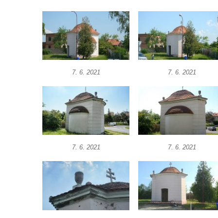
Křížová cesta Římov – XX. kaple – Svatá
Veronika potkává Ježíše a utírá mu do své
roušky pot z tváře
Křížová cesta Římov – XIX. kaple – Kristus
kříž nesoucí potkává Pannu Marii
7. 6. 2021
7. 6. 2021
Křížová cesta Římov – XVIII. kaple – Na
Ježíše vložen kříž
Křížová cesta Římov – XVII. kaple – Velký
Pilát
Křížová cesta Římov – XVI. kaple – U
Herodesa
7. 6. 2021
7. 6. 2021
Křížová cesta Římov – XV. kaple – Malý
Pilát
Křížová cesta Římov – XIV. kaple – U
Kaifáše (U Děvečky)
Křížová cesta Římov – XIII. kaple – U