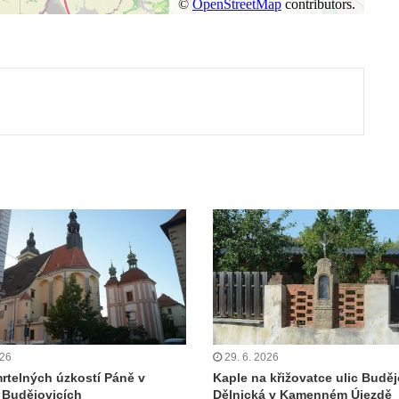
ut
026
29. 6. 2026
rtelných úzkostí Páně v
Kaple na křižovatce ulic Buděj
 Budějovicích
Dělnická v Kamenném Újezdě