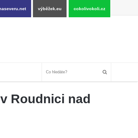
naseveru.net
výběžek.eu
cokolivokoli.cz
i v Roudnici nad