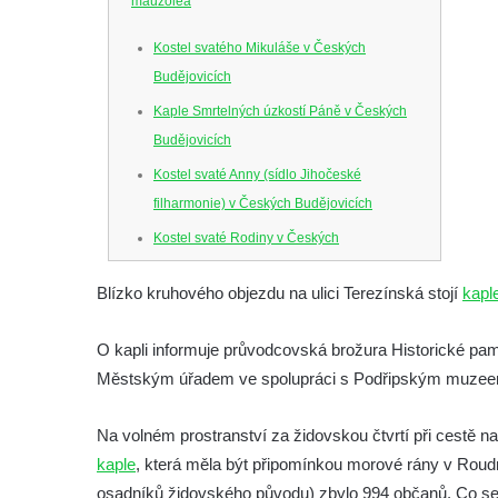
mauzolea
Kostel svatého Mikuláše v Českých
Budějovicích
Kaple Smrtelných úzkostí Páně v Českých
Budějovicích
Kostel svaté Anny (sídlo Jihočeské
filharmonie) v Českých Budějovicích
Kostel svaté Rodiny v Českých
Budějovicích
Blízko kruhového objezdu na ulici Terezínská stojí
kapl
Kostel Obětování Panny Marie u kláštera
dominikánů v Českých Budějovicích
O kapli informuje průvodcovská brožura Historické 
Kostel Všech svatých v Kamenném Újezdě
Městským úřadem ve spolupráci s Podřipským muze
Kaple na křižovatce ulic Budějovická a
Dělnická v Kamenném Újezdě
Na volném prostranství za židovskou čtvrtí při cestě 
kaple
, která měla být připomínkou morové rány v Roud
Bývalý kostel svatých Filipa a Jakuba na
osadníků židovského původu) zbylo 994 občanů. Co se 
náměstí J. V. Kamarýta ve Velešíně