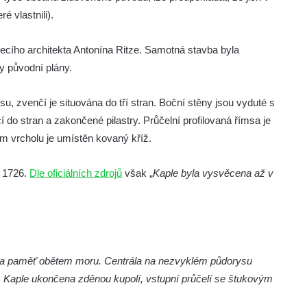
 vlastnili).
žecího architekta Antonína Ritze. Samotná stavba byla
y původní plány.
su, zvenčí je situována do tří stran. Boční stěny jsou vyduté s
 do stran a zakončené pilastry. Průčelní profilovaná římsa je
ím vrcholu je umístěn kovaný kříž.
 1726.
Dle oficiálních zdrojů
však „
Kaple byla vysvěcena až v
e na paměť obětem moru. Centrála na nezvyklém půdorysu
. Kaple ukončena zděnou kupolí, vstupní průčelí se štukovým