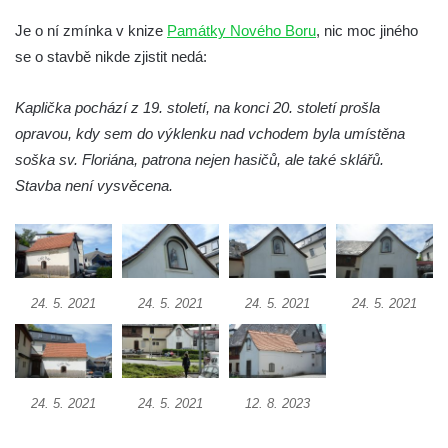
Kostel Všech svatých v Kamenném Újezdě
Je o ní zmínka v knize
Památky Nového Boru
, nic moc jiného
Kaple na křižovatce ulic Budějovická a
se o stavbě nikde zjistit nedá:
Dělnická v Kamenném Újezdě
Kaplička pochází z 19. století, na konci 20. století prošla
Bývalý kostel svatých Filipa a Jakuba na
opravou, kdy sem do výklenku nad vchodem byla umístěna
náměstí J. V. Kamarýta ve Velešíně
soška sv. Floriána, patrona nejen hasičů, ale také sklářů.
Kaple na hřbitově ve Velešíně
Stavba není vysvěcena.
Márnice na hřbitově ve Velešíně
Kostel svatého Václava ve Velešíně
Poutní areál Římov
Kostel svatého Ducha v poutním areálu
24. 5. 2021
24. 5. 2021
24. 5. 2021
24. 5. 2021
Římov
Křížová cesta Římov – XXV. kaple – Boží
hrob
Křížová cesta Římov – XXIV. kaple – Pieta
24. 5. 2021
24. 5. 2021
12. 8. 2023
Křížová cesta Římov – XXIII. kaple –