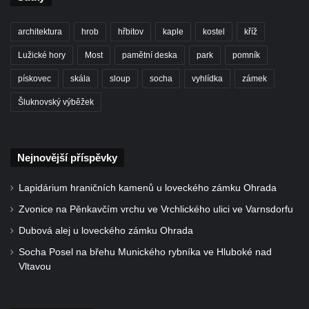
Kaple Matky Boží v Mikulášovicích
Kaple Andělů strážných (Fürleova kaple) v
architektura
hrob
hřbitov
kaple
kostel
kříž
Mikulášovicích
Lužické hory
Most
pamětní deska
park
pomník
Balzerova kaple v Mikulášovicích
pískovec
skála
sloup
socha
vyhlídka
zámek
Kostel svatého Václava ve Šluknově
Šluknovský výběžek
Kostel svatého Mikuláše v Třebušíně
Klášterní kostel svatého Františka z Assisi v
Zákupech
Nejnovější příspěvky
Kaple svatého Josefa u Zákup
Lapidárium hraničních kamenů u loveckého zámku Ohrada
Kostel svatých Fabiána a Šebestiána v
Zvonice na Pěnkavčím vrchu ve Vrchlického ulici ve Varnsdorfu
Zákupech
Dubová alej u loveckého zámku Ohrada
Kostel svatého Havla v Kuřívodech
Socha Posel na břehu Munického rybníka ve Hluboké nad
Kaple Krista v žaláři u kostela Nalezení
Vltavou
svatého Kříže ve Frýdlantu
Kostel Nalezení svatého Kříže ve Frýdlantu