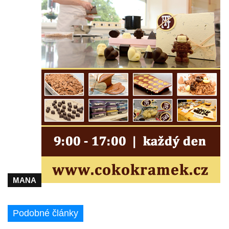
Márnice na hřbitově v Lužci nad Vltavou
Márnice na hřbitově v Hrobčicích
Kostel svatého Havla na hřbitově v
Hrobčicích
Kaple svatého Vavřince v Mirošovicích
Márnice na hřbitově v Račicích
Márnice na hřbitově v Dobříni
Kaple v Bezděkově
Kaple Nejsvětější Trojice v centru Liběšic
Výklenková kaple na rozcestí na jižním
okraji Liběšic
Kostel svaté Kateřiny v Chouči
MANA
Kaple svatého Blažeje východně od Lužice
Kostel svatého Augustina v Lužici
Podobné články
Márnice na hřbitově v Lužici