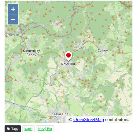
Kalvárie
Křížová cesta Římov – XXII. kaple – Šimon
Cyrénský pomáhá Ježíši nést kříž
Křížová cesta Římov – XXI. kaple –
Popravní brána
Křížová cesta Římov – XX. kaple – Svatá
Veronika potkává Ježíše a utírá mu do své
roušky pot z tváře
Křížová cesta Římov – XIX. kaple – Kristus
kříž nesoucí potkává Pannu Marii
Křížová cesta Římov – XVIII. kaple – Na
Ježíše vložen kříž
Křížová cesta Římov – XVII. kaple – Velký
Pilát
Křížová cesta Římov – XVI. kaple – U
Tagy
kaple
Nový Bor
Herodesa