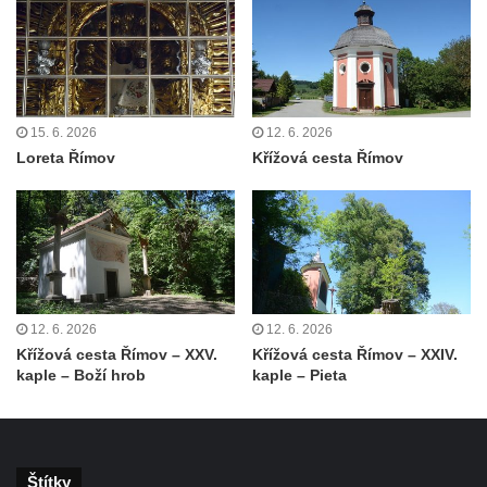
Krasíkov
Kaple Olivetské hory pod věží kostela
svatého Michaela Archanděla v Bochově
Mildeova kaple pod Ortelem
15. 6. 2026
12. 6. 2026
Kostel Zvěstování Panny Marie v Duchcově
Loreta Římov
Křížová cesta Římov
Výklenková kaple v Teplické ulici u stadionu
v Duchcově
Evangelický kostel v Duchcově
Kostel svatých Petra a Pavla v Jeníkově
Kaple svaté Anny v Jeníkově
12. 6. 2026
12. 6. 2026
Kaple Panny Marie v Lahošti
Křížová cesta Římov – XXV.
Křížová cesta Římov – XXIV.
Kaple svatého Jana Nepomuckého v
kaple – Boží hrob
kaple – Pieta
Lahošti
Kostel svatého Mikuláše v Mikulášovicích
Kaple Tří otců v Mikulášovicích
Štítky