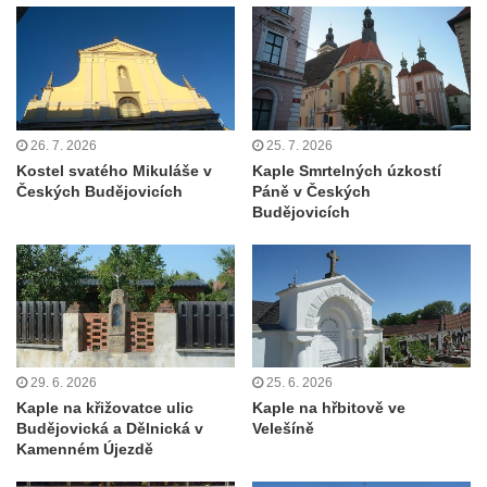
Kostel svatého Martina v Kozlech
Márnice na hřbitově v Kozlech
Vesnický kostel v Reinhardtsdorfu
Kaple v Oparnu
26. 7. 2026
25. 7. 2026
Protestantský (evangelicko-luterský) kostel
Kostel svatého Mikuláše v
Kaple Smrtelných úzkostí
Crostau
Českých Budějovicích
Páně v Českých
Kaple Nanebevstoupení Panny Marie ve
Budějovicích
Svitavě
Výklenková kaple Piety ve Svojkově
Kostel Nejsvětější Trojice ve Velenicích
Kostel svatého Vavřince v Okounově
Kostel svatých Petra a Pavla v Semilech
29. 6. 2026
25. 6. 2026
Kostel Nanebevzetí Panny Marie (St. Mariä
Kaple na křižovatce ulic
Kaple na hřbitově ve
Budějovická a Dělnická v
Velešíně
Himmelfahrt) v Schirgiswalde
Kamenném Újezdě
Kostel svaté Máří Magdaleny u hradu