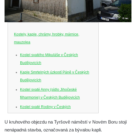
Kostely, kaple, chrámy, hrobky, márnice,
mauzolea
Kostel svatého Mikuláše v Českých
Budějovicích
Kaple Smrtelných úzkostí Páně v Českých
Budějovicích
Kostel svaté Anny (sídlo Jihočeské
filharmonie) v Českých Budějovicích
Kostel svaté Rodiny v Českých
Budějovicích
U kruhového objezdu na Tyršově náměstí v Novém Boru stojí
Kostel Obětování Panny Marie u kláštera
nenápadná stavba, označovaná za bývalou kapli.
dominikánů v Českých Budějovicích