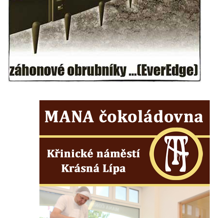
Kaple Panny Marie v Horním Třeboníně
Kaple mezi Dolním Třebonínem a Horním
Třebonínem
Kaple v severní části Dolního Třebonína
Márnice na hřbitově v Rybniště
Kaple u kostela svatého Jiljí v Lužci nad
Vltavou
Kostel svatého Jiljí v Lužci nad Vltavou
Kaple Božího těla na hřbitově v Hostíně u
Vojkovic
Kostel Nanebevzetí Panny Marie v Hostíně
u Vojkovic
Kaple svatého Bartoloměje v Bukolu
Hřbitovní kaple na hřbitově v Lužci nad
Vltavou