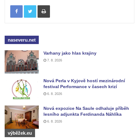
Tisknout
Křížová cesta Římov – XV. kaple – Malý
Pilát
Křížová cesta Římov – XIV. kaple – U
Kaifáše (U Děvečky)
naseveru.net
Křížová cesta Římov – XIII. kaple – U
Annáše (U Kaifáše)
Varhany jako hlas krajiny
Křížová cesta Římov – XII. kaple – Vodní
7. 8. 2026
brána
Křížová cesta Římov – XI. kaple – Ježíš
Nová Perla v Kyjově hostí mezinárodní
haněn a tupen
festival Performance v časech krizí
Křížová cesta Římov – X. kaple – U
6. 8. 2026
Cedronu
Nová expozice Na Saule odhaluje příběh
Křížová cesta Římov – IX. kaple – U
lesního adjunkta Ferdinanda Náhlíka
chromého žida
6. 8. 2026
Křížová cesta Římov – VIII. kaple – Kristus
výběžek.eu
svázán a ze zahrady vyhnán