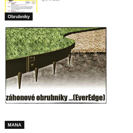
Obrubniky
MANA