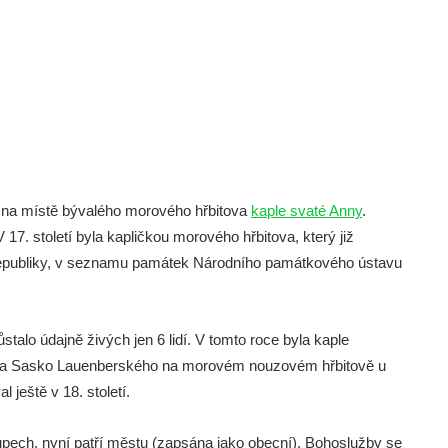
í na místě bývalého morového hřbitova
kaple svaté Anny
.
17. století byla kapličkou morového hřbitova, který již
 republiky, v seznamu památek Národního památkového ústavu
alo údajně živých jen 6 lidí. V tomto roce byla kaple
ška Sasko Lauenberského na morovém nouzovém hřbitově u
 ještě v 18. století.
kupech, nyní patří městu (zapsána jako obecní). Bohoslužby se