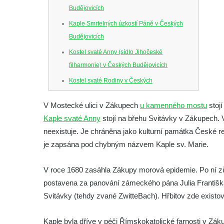
Budějovicích
Kaple Smrtelných úzkostí Páně v Českých
Budějovicích
Kostel svaté Anny (sídlo Jihočeské
filharmonie) v Českých Budějovicích
Kostel svaté Rodiny v Českých
Budějovicích
V Mostecké ulici v Zákupech
u kamenného mostu
stoj
Kostel Obětování Panny Marie u kláštera
Kaple svaté Anny
stojí na břehu Svitávky v Zákupech. V 
dominikánů v Českých Budějovicích
neexistuje. Je chráněna jako kulturní památka České
Kostel Všech svatých v Kamenném Újezdě
je zapsána pod chybným názvem Kaple sv. Marie.
Kaple na křižovatce ulic Budějovická a
Dělnická v Kamenném Újezdě
V roce 1680 zasáhla Zákupy morová epidemie. Po ní zůst
Bývalý kostel svatých Filipa a Jakuba na
postavena za panování zámeckého pána Julia Franti
náměstí J. V. Kamarýta ve Velešíně
Svitávky (tehdy zvané ZwitteBach). Hřbitov zde existoval
Kaple na hřbitově ve Velešíně
Kaple byla dříve v péči Římskokatolické farnosti v Zá