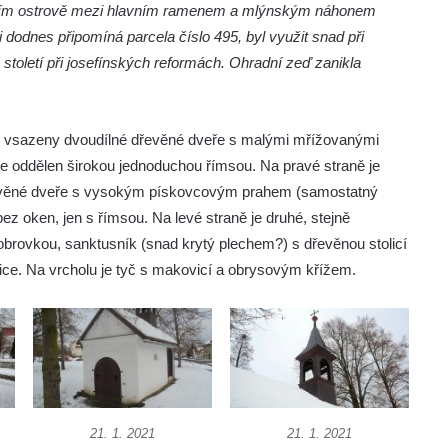
ejším ostrově mezi hlavním ramenem a mlýnským náhonem
i dodnes připomíná parcela číslo 495, byl využit snad při
toletí při josefínských reformách. Ohradní zeď zanikla
u vsazeny dvoudílné dřevěné dveře s malými mřížovanými
je oddělen širokou jednoduchou římsou. Na pravé straně je
evěné dveře s vysokým pískovcovým prahem (samostatný
bez oken, jen s římsou. Na levé straně je druhé, stejně
bobrovkou, sanktusník (snad krytý plechem?) s dřevěnou stolicí
dlice. Na vrcholu je tyč s makovicí a obrysovým křížem.
21. 1. 2021
21. 1. 2021