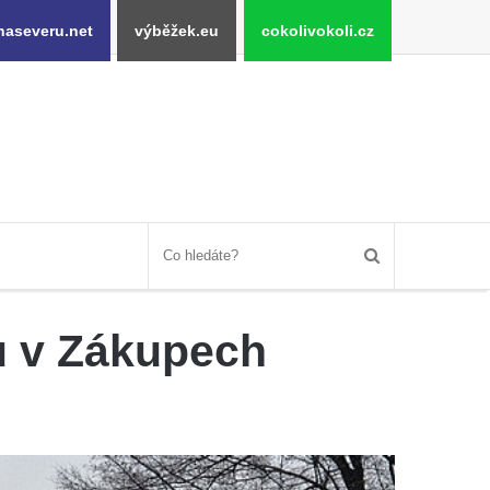
naseveru.net
výběžek.eu
cokolivokoli.cz
u v Zákupech