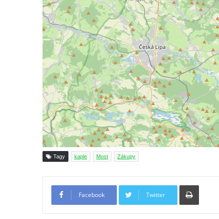
Křížová cesta Římov – IV. kaple – Pustá ves
Křížová cesta Římov – III. kaple – Stádní
brána
Křížová cesta Římov – II. kaple – Poslední
večeře Páně
Křížová cesta Římov – I. kaple – Loučení
Ježíše s Pannou Marií
Márnice na hřbitově v Římově
Kaple v Horním Třeboníně
Kaple Panny Marie v Horním Třeboníně
Kaple mezi Dolním Třebonínem a Horním
Tagy
kaple
Most
Zákupy
Třebonínem
Kaple v severní části Dolního Třebonína
Tiskno
Márnice na hřbitově v Rybniště
Facebook
Twitter
Kaple u kostela svatého Jiljí v Lužci nad
Vltavou