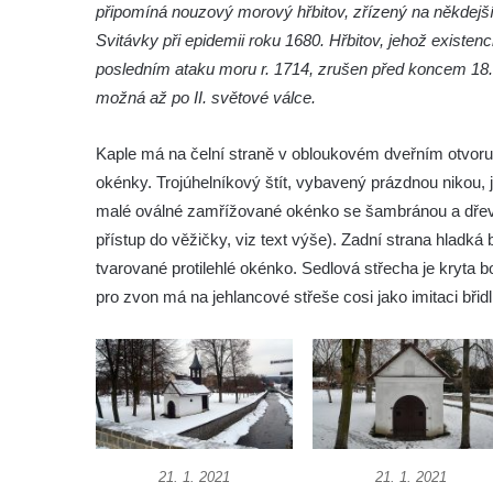
připomíná nouzový morový hřbitov, zřízený na někd
roušky pot z tváře
Svitávky při epidemii roku 1680. Hřbitov, jehož existenc
Křížová cesta Římov – XIX. kaple – Kristus
posledním ataku moru r. 1714, zrušen před koncem 18. s
kříž nesoucí potkává Pannu Marii
možná až po II. světové válce.
Křížová cesta Římov – XVIII. kaple – Na
Ježíše vložen kříž
Kaple má na čelní straně v obloukovém dveřním otvor
Křížová cesta Římov – XVII. kaple – Velký
okénky. Trojúhelníkový štít, vybavený prázdnou nikou, 
Pilát
malé oválné zamřížované okénko se šambránou a dř
přístup do věžičky, viz text výše). Zadní strana hladká 
Křížová cesta Římov – XVI. kaple – U
tvarované protilehlé okénko. Sedlová střecha je kryta 
Herodesa
pro zvon má na jehlancové střeše cosi jako imitaci bři
Křížová cesta Římov – XV. kaple – Malý
Pilát
Křížová cesta Římov – XIV. kaple – U
Kaifáše (U Děvečky)
Křížová cesta Římov – XIII. kaple – U
Annáše (U Kaifáše)
21. 1. 2021
21. 1. 2021
Křížová cesta Římov – XII. kaple – Vodní