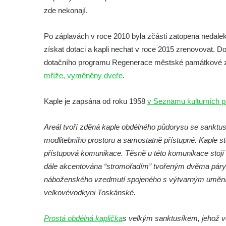
Márnice na hřbitově ve Velešíně
zde nekonají.
Kostel svatého Václava ve Velešíně
Poutní areál Římov
Po záplavách v roce 2010 byla zčásti zatopena nedaleko
získat dotaci a kapli nechat v roce 2015 zrenovovat. D
Kostel svatého Ducha v poutním areálu
dotačního programu Regenerace městské památkové 
Římov
mříže, vyměněny dveře
.
Křížová cesta Římov – XXV. kaple – Boží
hrob
Kaple je zapsána od roku 1958
v Seznamu kulturních 
Křížová cesta Římov – XXIV. kaple – Pieta
Křížová cesta Římov – XXIII. kaple –
Areál tvoří zděná kaple obdélného půdorysu se sanktu
Kalvárie
modlitebního prostoru a samostatně přístupné. Kaple s
Křížová cesta Římov – XXII. kaple – Šimon
přístupová komunikace. Těsně u této komunikace stoj
Cyrénský pomáhá Ježíši nést kříž
dále akcentována “stromořadím” tvořeným dvěma páry l
náboženského vzedmutí spojeného s výtvarným uměním 
Křížová cesta Římov – XXI. kaple –
velkovévodkyni Toskánské.
Popravní brána
Křížová cesta Římov – XX. kaple – Svatá
Prostá obdélná kaplička
s velkým sanktusíkem, jehož v
Veronika potkává Ježíše a utírá mu do své