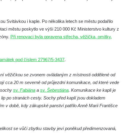
u Svitávkou i kaple. Po několika letech se městu podařilo
otaci městu poskytlo ve výši 210 000 Kč Ministerstvo kultury z
zóny.
Při renovaci byla opravena střecha, věžička, omítky,
památek pod číslem 27967/5-3437
.
sní věžičkou se zvonem ovládaným z místnosti oddělené od
tojí cca 20 m severně od průjezdní komunikace, od které vede
í sochy
sv. Fabiána
a
sv. Šebestiána
. Komunikace ke kapli je
ip po stranách cesty. Sochy před kaplí jsou dokladem
v době, kdy zákupské panství patřilo Anně Marii Františce
elikost se vůči zbytku stavby jeví poněkud předimenzovaná,