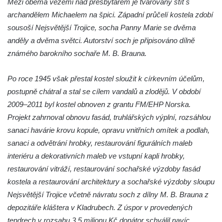
Mezi oběma věžemi nad presbytářem je tvarovaný štít s
Kaple mezi Dolním Třebonínem a Horním
archandělem Michaelem na špici. Západní průčelí kostela zdobí
Třebonínem
sousoší Nejsvětější Trojice, socha Panny Marie se dvěma
Kaple v severní části Dolního Třebonína
anděly a dvěma světci. Autorství soch je připisováno dílně
Márnice na hřbitově v Rybniště
známého barokního sochaře M. B. Brauna.
Kaple u kostela svatého Jiljí v Lužci nad
Vltavou
Po roce 1945 však přestal kostel sloužit k církevním účelům,
postupně chátral a stal se cílem vandalů a zlodějů. V období
Kostel svatého Jiljí v Lužci nad Vltavou
2009–2011 byl kostel obnoven z grantu FM/EHP Norska.
Kaple Božího těla na hřbitově v Hostíně u
Projekt zahrnoval obnovu fasád, truhlářských výplní, rozsáhlou
Vojkovic
sanaci havárie krovu kopule, opravu vnitřních omítek a podlah,
Kostel Nanebevzetí Panny Marie v Hostíně
sanaci a odvětrání hrobky, restaurování figurálních maleb
u Vojkovic
interiéru a dekorativních maleb ve vstupní kapli hrobky,
Kaple svatého Bartoloměje v Bukolu
restaurování vitráží, restaurování sochařské výzdoby fasád
Hřbitovní kaple na hřbitově v Lužci nad
kostela a restaurování architektury a sochařské výzdoby sloupu
Vltavou
Nejsvětější Trojice včetně návratu soch z dílny M. B. Brauna z
Márnice na hřbitově v Lužci nad Vltavou
depozitáře kláštera v Kladrubech. Z úspor v provedených
tendrech v rozsahu 3,5 milionu Kč donátor schválil navíc
Márnice na hřbitově v Hrobčicích