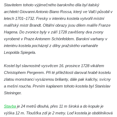
Pilát
Stavitelem tohoto výjimečného barokního díla byl italský
Křížová cesta Římov – XIV. kaple – U
architekt Giovanni Antonio Biano Rossa, který ve Valči působil v
Kaifáše (U Děvečky)
letech 1701–1732. Fresky v interiéru kostela vytvořil místní
malířský mistr Brandt. Oltářní obrazy jsou dílem malíře Franze
Křížová cesta Římov – XIII. kaple – U
Hagena. Do zvonice byly v září 1728 zavěšeny dva zvony
Annáše (U Kaifáše)
vyrobené v Praze Antonem Schönfeldem. Barokní varhany v
Křížová cesta Římov – XII. kaple – Vodní
interiéru kostela pocházejí z dílny pražského varhanáře
brána
Leopolda Spiegela.
Křížová cesta Římov – XI. kaple – Ježíš
haněn a tupen
Kostel byl slavnostně vysvěcen 16. prosince 1728 vikářem
Křížová cesta Římov – X. kaple – U
Christophem Pergerem. Při té příležitosti daroval hrabě kostelu
Cedronu
zlatou monstranci vysázenou brilianty, dále pak kalichy, svícny
Křížová cesta Římov – IX. kaple – U
a mešní roucha. Prvním kaplanem tohoto kostela byl Stanislav
chromého žida
Steininger.
Křížová cesta Římov – VIII. kaple – Kristus
Stavba
je 24 metrů dlouhá, přes 11 m široká a do kopule je
svázán a ze zahrady vyhnán
výška 12 m. Tloušťka zdí je 2 metry. Loď kostela je obdélníková
Křížová cesta Římov – VII. kaple – Políbení