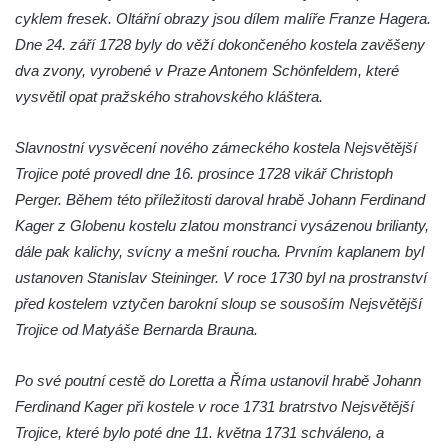
Kaple Getsemanské zahrady na křížové
cyklem fresek. Oltářní obrazy jsou dílem malíře Franze Hagera.
cestě na Křížovém vrchu ve Frýdlantu
Dne 24. září 1728 byly do věží dokončeného kostela zavěšeny
Kaple Božího hrobu na Křížové cestě na
dva zvony, vyrobené v Praze Antonem Schönfeldem, které
Křížovém vrchu ve Frýdlantu
vysvětil opat pražského strahovského kláštera.
Poustevna na Křížové cestě na Křížovém
vrchu ve Frýdlantu
Slavnostní vysvěcení nového zámeckého kostela Nejsvětější
Trojice poté provedl dne 16. prosince 1728 vikář Christoph
Kostel svatého Jakuba Většího v Sokolově
Perger. Během této příležitosti daroval hrabě Johann Ferdinand
Kostel Nanebevzetí Panny Marie ve
Kager z Globenu kostelu zlatou monstranci vysázenou brilianty,
Slunečné
dále pak kalichy, svícny a mešní roucha. Prvním kaplanem byl
Kostel Jména Panny Marie v Sepekově
ustanoven Stanislav Steininger. V roce 1730 byl na prostranství
Kostel svatých Petra a Pavla v Růžové
před kostelem vztyčen barokní sloup se sousoším Nejsvětější
Kaple Stětí svatého Jana Křtitele v
Trojice od Matyáše Bernarda Brauna.
Rumburku
Po své poutní cestě do Loretta a Říma ustanovil hrabě Johann
Bývalá synagoga v Milevsku
Ferdinand Kager při kostele v roce 1731 bratrstvo Nejsvětější
Kostel svaté Kateřiny Alexandrijské v
Trojice, které bylo poté dne 11. května 1731 schváleno, a
Krásně