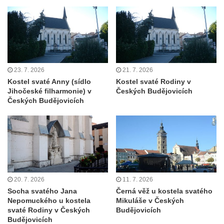
Evangelický kostel (Centrum setkávání) v
Dolní Poustevně
Kostel Nanebevstupení Páně na hřbitově v
Mikulášovicích
Kostel Nanebevzetí Panny Marie na Velkém
23. 7. 2026
21. 7. 2026
náměstí v Hradci Králové
Kostel svaté Anny (sídlo
Kostel svaté Rodiny v
Kaple svatého Klimenta u Bílé věže v
Jihočeské filharmonie) v
Českých Budějovicích
Hradci Králové
Českých Budějovicích
Katedrální kostel Svatého Ducha na Velkém
náměstí v Hradci Králové
Kostel svatých Petra a Pavla v Mimoni
Kaple na návsi v Radosticích
Kaple na návsi v Borči
20. 7. 2026
11. 7. 2026
Výklenková kaple nad studánkou v Režném
Socha svatého Jana
Černá věž u kostela svatého
Nepomuckého u kostela
Mikuláše v Českých
Újezdě
svaté Rodiny v Českých
Budějovicích
Kaple v Režném Újezdě
Budějovicích