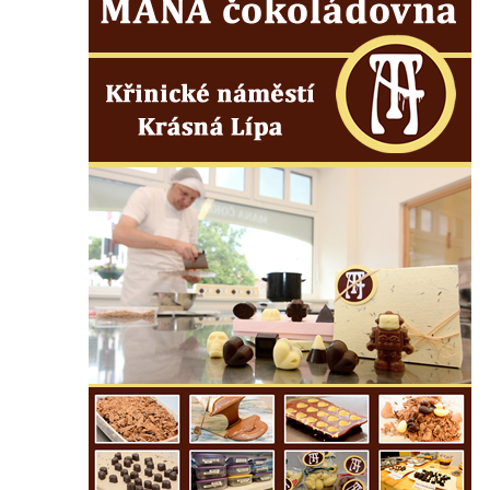
Kostel svatých Šimona a Judy v
Zabrušanech
Heymannova kaple v Havířské ulici v
Duchcově
Kaple svaté Barbory v sadech Rudé
armády v Duchcově
Kaple Panny Marie Pomocné na hřbitově v
Duchcově
Kaple v Želénkách
Hřbitovní kaple u městského hřbitova ve
Šluknově
Tříkrálová kaple u Rybniště
Lischkeova kaple severně od Dolní
Chřibské
Farská kaple pod Širokým vrchem