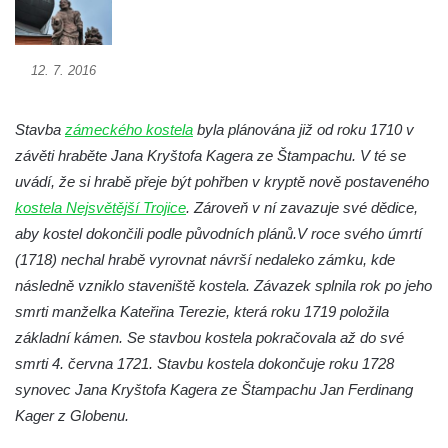
Křížová cesta Římov – XXII. kaple – Šimon
Cyrénský pomáhá Ježíši nést kříž
Křížová cesta Římov – XXI. kaple –
12. 7. 2016
Popravní brána
Křížová cesta Římov – XX. kaple – Svatá
Stavba
zámeckého kostela
byla plánována již od roku 1710 v
Veronika potkává Ježíše a utírá mu do své
závěti hraběte Jana Kryštofa Kagera ze Štampachu. V té se
roušky pot z tváře
uvádí, že si hrabě přeje být pohřben v kryptě nově postaveného
Křížová cesta Římov – XIX. kaple – Kristus
kostela Nejsvětější Trojice
. Zároveň v ní zavazuje své dědice,
kříž nesoucí potkává Pannu Marii
aby kostel dokončili podle původních plánů.V roce svého úmrtí
(1718) nechal hrabě vyrovnat návrší nedaleko zámku, kde
Křížová cesta Římov – XVIII. kaple – Na
následně vzniklo staveniště kostela. Závazek splnila rok po jeho
Ježíše vložen kříž
smrti manželka Kateřina Terezie, která roku 1719 položila
Křížová cesta Římov – XVII. kaple – Velký
základní kámen. Se stavbou kostela pokračovala až do své
Pilát
smrti 4. června 1721. Stavbu kostela dokončuje roku 1728
Křížová cesta Římov – XVI. kaple – U
synovec Jana Kryštofa Kagera ze Štampachu Jan Ferdinang
Herodesa
Kager z Globenu.
Křížová cesta Římov – XV. kaple – Malý