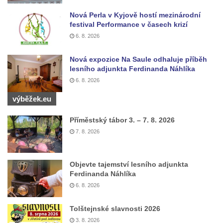
Mlazicích
Nová Perla v Kyjově hostí mezinárodní
festival Performance v časech krizí
Kaple svatého Jana Nepomuckého ve
6. 8. 2026
Vehlovicích
Skalní kaple Navštívení Panny Marie v
Nová expozice Na Saule odhaluje příběh
Dolní Chřibské
lesního adjunkta Ferdinanda Náhlíka
6. 8. 2026
Kostel svaté Máří Magdaleny v Mařenicích
výběžek.eu
Skalní kaple svatého Antonína v Antonínově
údolí u Mařenic
Příměstský tábor 3. – 7. 8. 2026
Skalní kaple nad Hamerským potokem v
7. 8. 2026
Antonínově údolí u Mařenic
Kostel svatých Petra a Pavla v Horním
Objevte tajemství lesního adjunkta
Prysku
Ferdinanda Náhlíka
Skalní kaple v zahradě domu čp. 48 za
6. 8. 2026
kostelem svatých Petra a Pavla v Horním
Tolštejnské slavnosti 2026
Prysku
3. 8. 2026