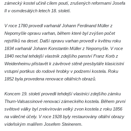
zámecký kostel učinil cílem poutí, zrušených reformami Josefa
Kostel Božího Těla v Kraslicích
II v osmdesátých letech 18. století.
Kostel svaté Maří Magdalény v Karlových
Varech
V roce 1780 provedl varhanář Johann Ferdinand Müller z
Kaple Panny Marie pod hradem Přimda
Nepomyšle opravu varhan, během které byl zvýšen počet
rejstříků na deset. Další opravu varhan provedl v květnu roku
Kaple Panny Marie v Kunčicích nad Labem
1834 varhanář Johann Konstantin Müller z Nepomyšle. V roce
Hrobová kaple na hřbitově v Rychnově u
1840 nechal tehdejší vlastník zdejšího panství Franz Korb z
Jablonce nad Nisou
Weidenheimu přistavět k závěrové stěně presbytáře klasicistní
Márnice/hřbitovní kaple na hřbitově v
vstupní portikus do rodové hrobky v podzemí kostela. Roku
Rychnově u Jablonce nad Nisou
1852 byla provedena renovace oltářních obrazů.
Výklenková kaple u rozcestí u domu čp. 42
v Krásné u Pěnčína
Koncem 19. století provedli tehdejší vlastníci zdejšího zámku
Márnice na hřbitově v Krásné u Pěnčína
Thurn-Valsassinové renovaci zámeckého kostela. Během první
světové války byl zrekvírován velký zvon kostela z roku 1856
Výklenková kaple naproti domu čp. 34 v
na válečné účely. V roce 1928 byly restaurovány oltářní obrazy
Krásné u Pěnčína
vídeňským malířem Josefem Steinerem.
Kostel svatého Josefa v Krásné u Pěnčína