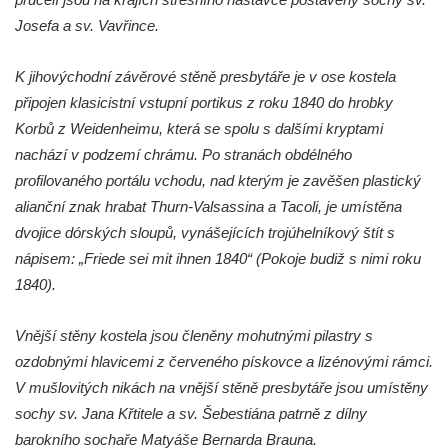
Kaple Panny Marie Růžencové na návsi v
Josefa a sv. Vavřince.
Konětopech
Výklenková kaple u silnice jižně od Hřivic
K jihovýchodní závěrové stěně presbytáře je v ose kostela
Kostel svatého Jakuba ve Hřivicích
připojen klasicistní vstupní portikus z roku 1840 do hrobky
Kaple svatého Vavřince na návsi v
Korbů z Weidenheimu, která se spolu s dalšími kryptami
Touchovicích
nachází v podzemí chrámu. Po stranách obdélného
Kaple u polní cesty východně od zámku v
profilovaného portálu vchodu, nad kterým je zavěšen plastický
Jimlíně
alianční znak hrabat Thurn-Valsassina a Tacoli, je umístěna
dvojice dórských sloupů, vynášejících trojúhelníkový štít s
Kaple svatého Rocha na zvířecím hřbitově v
nápisem: „Friede sei mit ihnen 1840“ (Pokoje budiž s nimi roku
Jimlíně
1840).
Kaple v zahradě domu čp. 55 v Jimlíně
Kaple svatého Josefa v Jimlíně
Vnější stěny kostela jsou členěny mohutnými pilastry s
Márnice na hřbitově v Opočně u Loun
ozdobnými hlavicemi z červeného pískovce a lizénovými rámci.
Kostel Nanebevzetí Panny Marie v Opočně
V mušlovitých nikách na vnější stěně presbytáře jsou umístěny
sochy sv. Jana Křtitele a sv. Šebestiána patrně z dílny
Kostel svaté Barbory v Otvicích
barokního sochaře Matyáše Bernarda Brauna.
Kostel svatého archanděla Michaela ve