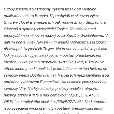
Kostel svatého Václava v Srbské Kamenici
Stropy kostela jsou zdobeny cyklem fresek od místního
Kostel svatého Kryštofa v Kryštofově Údolí
malířského mistra Brandta. V presbytáři je situován výjev
Hrobka rodiny Havlovy na hřbitově v
Stvoření člověka, v mezerách pak rodové znaky Štmpachů a
Chloumku v Mělníku
Globenů a symboly Nejsvětější Trojice. Na oblouku nad
Kostel Nejsvětější Trojice na hřbitově v
presbytářem je situován rodový znak Korbů z Weidenheimu. V
Chloumku v Mělníku
dalším poli je výjev Návštěvy tří andělů i Abraháma zastupující
Kaple svatého Jana Nepomuckého na
předstupeň Nejsvětější Trojice. Na fresce na oválné kupoli nad
Chloumečku v Mělníku
lodí je situován výjev se skupinami postav, představujícími
stvoření, vykoupení a uzdravení skrze Nejsvětější Trojici. Ve
Hřbitovní kaple v Trávníku
středu lucerny nad kupolí lodi je umístěna osmicípá hvězda se
Hřbitovní kaple ve Svoru
symboly jména Božího (Jahva). Na pásech mezi klenbami jsou
Kaple na rozcestí v jižní části Budyně nad
umístěna vyobrazení Evangelistů. Na oblacích jsou vyvedeny
Ohří
symboly Víry, Naděje a Lásky, postavy andělů s útrpnými
Kaple v centru Roudníčku
nástroji Ježíše Krista a nad Zeměkoulí nápis: „CREATOR
Kaple u domu čp. 51 v Roudníčku
OREL“ a u trojbokého obelisku „TRINVSVNVS“. Nad emporou
jsou vyvedena vyobrazení čtyři postavy, představující tehdy
Kaple v Brníkově