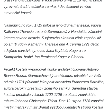
pražského arcibiskupa. V roce svého úmrtí 1718 nechal hrabě
Kaple Andělů strážných (Fürleova kaple) v
vyrovnat návrší nedaleko zámku, kde následně vzniklo
Mikulášovicích
staveniště kostela.
Balzerova kaple v Mikulášovicích
Kostel svatého Václava ve Šluknově
Následujícího roku 1719 položila jeho druhá manželka, vdova
Kostel svatého Mikuláše v Třebušíně
Katharina Theresia, rozená Sommerová z Herstošic, základní
kámen nového kostela. S výstavbou kostela však započal až
Klášterní kostel svatého Františka z Assisi v
po smrti vdovy Kathariny Theresie dne 4. června 1721 dědic
Zákupech
zdejšího panství, synovec Jana Kryštofa Kagera ze
Kaple svatého Josefa u Zákup
Štampachu, hrabě Jan Ferdinand Kager z Globenu.
Kostel svatých Fabiána a Šebestiána v
Zákupech
Projekt kostela vypracoval italský architekt Giovany Antonio
Kostel svatého Havla v Kuřívodech
Bianno Rossa, štampachovský architektus, působící ve Valči
Kaple Krista v žaláři u kostela Nalezení
od roku 1701 původně jako polír architekta Francesca Barelliho,
svatého Kříže ve Frýdlantu
autora barokní přestavby zdejšího zámku. Samotná stavba
kostela probíhala v letech 1722-1726 za účasti zednického
Kostel Nalezení svatého Kříže ve Frýdlantu
mistra Johanna Christopha Thiela. Dne 12. srpna 1728 započal
Kostel Krista Spasitele ve Frýdlantu
místní malířský mistr Brandt výzdobu klenutých stropů kostela