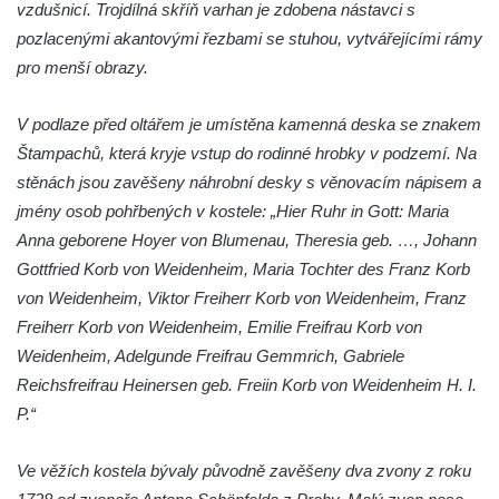
vzdušnicí. Trojdílná skříň varhan je zdobena nástavci s
Kostel svatého Františka z Assisi na
pozlacenými akantovými řezbami se stuhou, vytvářejícími rámy
Studánce
pro menší obrazy.
Kostel svaté Kateřiny Alexandrijské
(Sienské) v Dolním Podluží
V podlaze před oltářem je umístěna kamenná deska se znakem
Štampachů, která kryje vstup do rodinné hrobky v podzemí. Na
Kostel svatého Jiří v Horním Slavkově
stěnách jsou zavěšeny náhrobní desky s věnovacím nápisem a
Kaple Božího Těla u kostela svatého Jiří v
jmény osob pohřbených v kostele: „Hier Ruhr in Gott: Maria
Horním Slavkově
Anna geborene Hoyer von Blumenau, Theresia geb. …, Johann
Kostel svatého Jana Nepomuckého ve
Gottfried Korb von Weidenheim, Maria Tochter des Franz Korb
Hřensku
von Weidenheim, Viktor Freiherr Korb von Weidenheim, Franz
Hřbitovní kaple Ignaze Clara ve Hřensku
Freiherr Korb von Weidenheim, Emilie Freifrau Korb von
Kostel Nanebevzetí Panny Marie v Novém
Weidenheim, Adelgunde Freifrau Gemmrich, Gabriele
Boru
Reichsfreifrau Heinersen geb. Freiin Korb von Weidenheim H. I.
P.“
Výklenková kaple v severní části Petrovic
Evangelický kostel v Česká Kamenici
Ve věžích kostela bývaly původně zavěšeny dva zvony z roku
Kaple Nejsvětější Trojice v Nové Vsi (Ústí