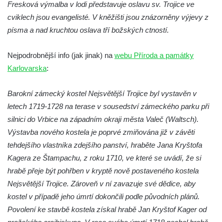
Kaple Olivetské hory pod věží kostela
Fresková výmalba v lodi představuje oslavu sv. Trojice ve
svatého Michaela Archanděla v Bochově
cviklech jsou evangelisté. V kněžišti jsou znázorněny výjevy z
písma a nad kruchtou oslava tří božských ctností.
Mildeova kaple pod Ortelem
Kostel Zvěstování Panny Marie v Duchcově
Nejpodrobnější info (jak jinak) na
webu Příroda a památky
Výklenková kaple v Teplické ulici u stadionu
Karlovarska
:
v Duchcově
Evangelický kostel v Duchcově
Barokní zámecký kostel Nejsvětější Trojice byl vystavěn v
Kostel svatých Petra a Pavla v Jeníkově
letech 1719-1728 na terase v sousedství zámeckého parku při
silnici do Vrbice na západním okraji města Valeč (Waltsch).
Kaple svaté Anny v Jeníkově
Výstavba nového kostela je poprvé zmiňována již v závěti
Kaple Panny Marie v Lahošti
tehdejšího vlastníka zdejšího panství, hraběte Jana Kryštofa
Kaple svatého Jana Nepomuckého v
Kagera ze Štampachu, z roku 1710, ve které se uvádí, že si
Lahošti
hrabě přeje být pohřben v kryptě nově postaveného kostela
Kostel svatého Mikuláše v Mikulášovicích
Nejsvětější Trojice. Zároveň v ní zavazuje své dědice, aby
Kaple Tří otců v Mikulášovicích
kostel v případě jeho úmrtí dokončili podle původních plánů.
Povolení ke stavbě kostela získal hrabě Jan Kryštof Kager od
Kaple Matky Boží v Mikulášovicích