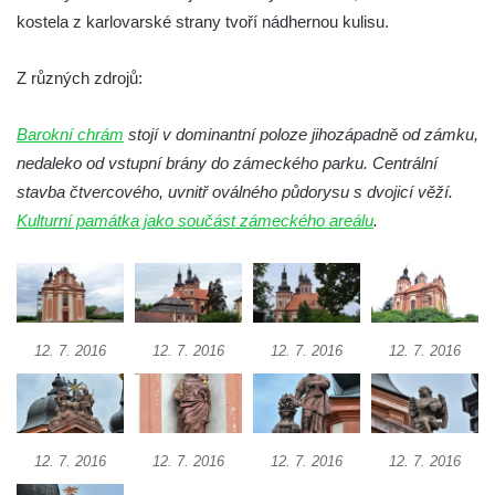
Kaple na křižovatce ulic Budějovická a
kostela z karlovarské strany tvoří nádhernou kulisu.
Dělnická v Kamenném Újezdě
Z různých zdrojů:
Bývalý kostel svatých Filipa a Jakuba na
náměstí J. V. Kamarýta ve Velešíně
Barokní chrám
stojí v dominantní poloze jihozápadně od zámku,
Kaple na hřbitově ve Velešíně
nedaleko od vstupní brány do zámeckého parku. Centrální
Márnice na hřbitově ve Velešíně
stavba čtvercového, uvnitř oválného půdorysu s dvojicí věží.
Kostel svatého Václava ve Velešíně
Kulturní památka jako součást zámeckého areálu
.
Poutní areál Římov
Kostel svatého Ducha v poutním areálu
Římov
Křížová cesta Římov – XXV. kaple – Boží
12. 7. 2016
12. 7. 2016
12. 7. 2016
12. 7. 2016
hrob
Křížová cesta Římov – XXIV. kaple – Pieta
Křížová cesta Římov – XXIII. kaple –
12. 7. 2016
12. 7. 2016
12. 7. 2016
12. 7. 2016
Kalvárie