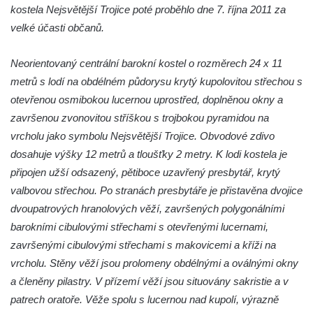
Tanvaldu
kostela Nejsvětější Trojice poté proběhlo dne 7. října 2011 za
velké účasti občanů.
Kostel svatého Františka z Assisi v Tanvaldu
Riedlova hrobka v Desné
Neorientovaný centrální barokní kostel o rozměrech 24 x 11
Kaple svaté Alžběty Durynské v Dolních
metrů s lodí na obdélném půdorysu krytý kupolovitou střechou s
Křečanech
otevřenou osmibokou lucernou uprostřed, doplněnou okny a
Márnice nového hřbitova ve Starých
završenou zvonovitou stříškou s trojbokou pyramidou na
Křečanech
vrcholu jako symbolu Nejsvětější Trojice. Obvodové zdivo
Bývalá márnice u hřbitova v Dubé
dosahuje výšky 12 metrů a tloušťky 2 metry. K lodi kostela je
připojen užší odsazený, pětiboce uzavřený presbytář, krytý
Kostel Nalezení svatého Kříže v Dubé
valbovou střechou. Po stranách presbytáře je přistavěna dvojice
Kostel Nanebevzetí Panny Marie v
dvoupatrových hranolových věží, završených polygonálními
Úněticích
barokními cibulovými střechami s otevřenými lucernami,
Kostel svatého Klementa v Levém Hradci
završenými cibulovými střechami s makovicemi a kříži na
Kostel Wang (Karpacz – Bierutowice,
vrcholu. Stěny věží jsou prolomeny obdélnými a oválnými okny
Polsko)
a členěny pilastry. V přízemí věží jsou situovány sakristie a v
Skalní kaple Nejsvětější Trojice u Česká
patrech oratoře. Věže spolu s lucernou nad kupolí, výrazně
Kamenice