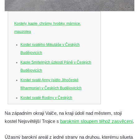
Kostely, kaple, chrámy, hrobky, márnice,
mauzolea
Kostel svatého Mikuláše v Českých
Budějovicích
Kaple Smrtelných úzkostí Páně v Českých
Budějovicích
Kostel svaté Anny (sídlo Jihočeské
filharmonie) v Českých Budějovicích
Kostel svaté Rodiny v Českých
Budějovicích
Na západním okraji Valče, na kraji údolí nad městem, stojí
Kostel Obětování Panny Marie u kláštera
kostel Nejsvětější Trojice s
barokním sloupem téhož zasvěcení
.
dominikánů v Českých Budějovicích
Kostel Všech svatých v Kamenném Újezdě
Úžasný barokní areál z jedné strany na druhou, kterému silueta