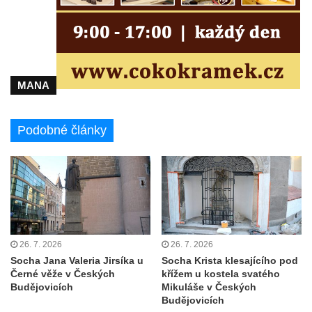
Kostel svatého Michaela v Nové Roli
Kostel svatých Petra a Pavla v Kadani
Kostel svaté Anny v Kadani
Chrám pokoje v Hrádku nad Nisou
MANA
Kostel svatého Bartoloměje v Hrádku nad
Nisou
Podobné články
Kostel svatého Mikuláše v Tisové u
Tachova
Kostel svatého Vavřince v Náchodě
Kostel svaté Kateřiny Alexandrijské ve
Vysokém nad Jizerou
Kostel svatého Prokopa v Jablonci nad
26. 7. 2026
26. 7. 2026
Jizerou
Socha Jana Valeria Jirsíka u
Socha Krista klesajícího pod
Pavilon bývalé studny na náměstí Dr. Karla
Černé věže v Českých
křížem u kostela svatého
Budějovicích
Mikuláše v Českých
Kramáře ve Vysokém nad Jizerou
Budějovicích