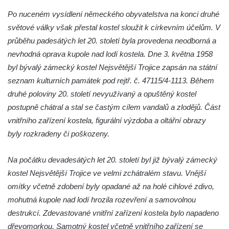
Kostel Panny Marie Pomocné s Ivanitskou
Po nuceném vysídlení německého obyvatelstva na konci druhé
poustevnou v Teplicích nad Metují
světové války však přestal kostel sloužit k církevním účelům. V
Hřbitovní kaple/márnice na hřbitově v
průběhu padesátých let 20. století byla provedena neodborná a
Teplicích nad Metují
nevhodná oprava kupole nad lodí kostela. Dne 3. května 1958
Kostel svatého Vavřince v Teplicích nad
byl bývalý zámecký kostel Nejsvětější Trojice zapsán na státní
Metují
seznam kulturních památek pod rejtř. č. 47115/4-1113. Během
druhé poloviny 20. století nevyužívaný a opuštěný kostel
Hrobová kaple Johanna Nitsche na
postupně chátral a stal se častým cílem vandalů a zlodějů. Část
hřbitově na Vlčí Hoře
vnitřního zařízení kostela, figurální výzdoba a oltářní obrazy
Kaple Panny Marie Karmelské na Vlčí Hoře
byly rozkradeny či poškozeny.
Kostel svatého Bartoloměje v Teplicích
Kostel svatého Jana Křtitele na Zámeckém
Na počátku devadesátých let 20. století byl již bývalý zámecký
náměstí v Teplicích
kostel Nejsvětější Trojice ve velmi zchátralém stavu. Vnější
Chrám Povýšení svatého Kříže na
omítky včetně zdobení byly opadané až na holé cihlové zdivo,
Zámeckém náměstí v Teplicích
mohutná kupole nad lodí hrozila rozevření a samovolnou
destrukcí. Zdevastované vnitřní zařízení kostela bylo napadeno
Výklenková kaple u vodojemu v severní
dřevomorkou. Samotný kostel včetně vnitřního zařízení se
části Kozel