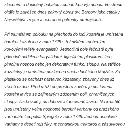
Kaple Anděla Strážce na Valdeku
zlacením a doplněný bohatou sochařskou výzdobou. Ve středu
Hřbitovní kaple v Lipové
oltáře je zavěšen dnes zakrytý obraz sv. Barbory jako ctitelky
Márnice na bývalém hřbitově u kostela
Nejsvětější Trojice a ochranné patronky umírajících.
svatých Šimona a Judy v Lipové u Šluknova
Při triumfálním oblouku na přechodu do lodi kostela je umístěna
Hřbitovní kaple v Lobendavě
barokní kazatelna z roku 1729 s řečništěm zdobeným
Kostel Navštívení Panny Marie v
kovovými reliéfy evangelistů. Jednotlivá pole řečniště byla
Lobendavě
původně oddělena karyatidami, figurálními plastikami žen,
Márnice na bývalém hřbitově u kostela
plnícími nosnou nebo jen dekorativní funkci sloupu. Na stříšce
Navštívení Panny Marie v Lobendavě
kazatelny je umístěna pozlacená socha klečícího Mojžíše. Za
Kaple svaté Anny na Anenském vrchu u
plastikou se nachází nástavec kazatelny, zbavený dnes již
Lobendavy
všech ozdob. Před mříží do prostoru závěru je postavena
Kostel svaté Máří Magdalény v Krásné Lípě
kostelní lavice se zajímavým zdobením polí, ohraničených
sloupy. Zachovalé jsou dobové intarzované lavice. Na kruchtě
Kostel Narození svatého Jana Křtitele v
jsou umístěny velmi hodnotné barokní varhany od pražského
Kamenickém Šenově
varhanáře Leopolda Spiegela z roku 1728. Jednomanuálové
Kostel svatého Jiří v Jiříkově
varhany s deseti rejstříky, mechanickou trakturou a zásuvkovou
Kostel svatého Jiří ve Chřibské