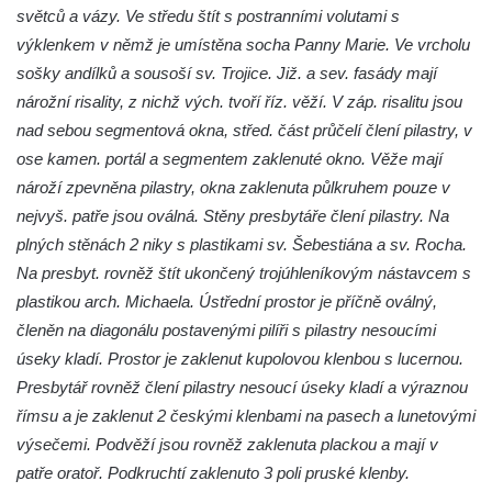
Márnice na hřbitově v Kozlech
světců a vázy. Ve středu štít s postranními volutami s
Vesnický kostel v Reinhardtsdorfu
výklenkem v němž je umístěna socha Panny Marie. Ve vrcholu
sošky andílků a sousoší sv. Trojice. Již. a sev. fasády mají
Kaple v Oparnu
nárožní risality, z nichž vých. tvoří říz. věží. V záp. risalitu jsou
Protestantský (evangelicko-luterský) kostel
nad sebou segmentová okna, střed. část průčelí člení pilastry, v
Crostau
ose kamen. portál a segmentem zaklenuté okno. Věže mají
Kaple Nanebevstoupení Panny Marie ve
nároží zpevněna pilastry, okna zaklenuta půlkruhem pouze v
Svitavě
nejvyš. patře jsou oválná. Stěny presbytáře člení pilastry. Na
Výklenková kaple Piety ve Svojkově
plných stěnách 2 niky s plastikami sv. Šebestiána a sv. Rocha.
Kostel Nejsvětější Trojice ve Velenicích
Na presbyt. rovněž štít ukončený trojúhleníkovým nástavcem s
plastikou arch. Michaela. Ústřední prostor je příčně oválný,
Kostel svatého Vavřince v Okounově
členěn na diagonálu postavenými pilíři s pilastry nesoucími
Kostel svatých Petra a Pavla v Semilech
úseky kladí. Prostor je zaklenut kupolovou klenbou s lucernou.
Kostel Nanebevzetí Panny Marie (St. Mariä
Presbytář rovněž člení pilastry nesoucí úseky kladí a výraznou
Himmelfahrt) v Schirgiswalde
římsu a je zaklenut 2 českými klenbami na pasech a lunetovými
Kostel svaté Máří Magdaleny u hradu
výsečemi. Podvěží jsou rovněž zaklenuta plackou a mají v
Krasíkov
patře oratoř. Podkruchtí zaklenuto 3 poli pruské klenby.