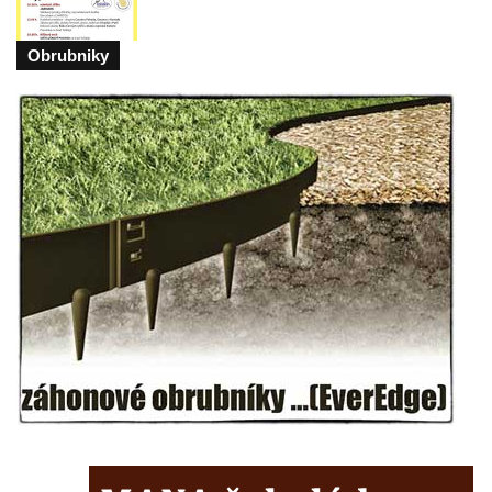
Kostel svatého Jakuba Staršího v České
Kamenici
Obrubniky
Kaple Panny Marie v ulici Na Skalce ve
Cvikově
Kaple na návsi v Brozánkách
Kaple Nejsvětější Trojice v centru Hořína
Hrobka Lobkowiczů na hřbitově v Hoříně
Výklenková kaple v jižní části Hořína
Výklenková kaple na domě Vodárenská čp.
271/1 v Mělníku
Kaple svatého Antonína v Nové Vsi-
Teplicích
Kaple svatých Petra a Pavla v Kladrubech u
Teplic
Kaple svatého Jana Nepomuckého ve
Štěrbině