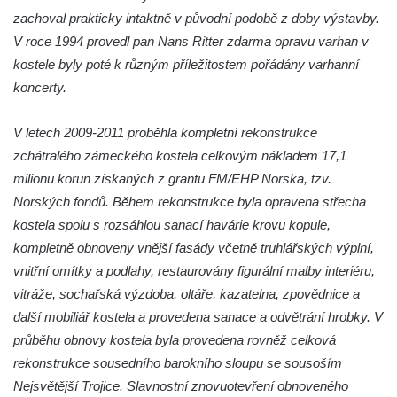
zachoval prakticky intaktně v původní podobě z doby výstavby.
Kaple u kostela svatého Jakuba Většího
V roce 1994 provedl pan Nans Ritter zdarma opravu varhan v
(Staršího) u Lahovic
kostele byly poté k různým příležitostem pořádány varhanní
Kostel svatého Jakuba Většího (Staršího) u
koncerty.
Lahovic
Kostel svatých Petra a Pavla v Želkovicích
V letech 2009-2011 proběhla kompletní rekonstrukce
Kaple Panny Marie Bolestné v Benešově
zchátralého zámeckého kostela celkovým nákladem 17,1
nad Ploučnicí
milionu korun získaných z grantu FM/EHP Norska, tzv.
Norských fondů. Během rekonstrukce byla opravena střecha
Kostel Narození Panny Marie v Benešově
kostela spolu s rozsáhlou sanací havárie krovu kopule,
nad Ploučnicí
kompletně obnoveny vnější fasády včetně truhlářských výplní,
Hrobová kaple Mattauschů na hřbitově v
vnitřní omítky a podlahy, restaurovány figurální malby interiéru,
Benešově nad Ploučnicí
vitráže, sochařská výzdoba, oltáře, kazatelna, zpovědnice a
Kostel svaté Anny v Tisé
další mobiliář kostela a provedena sanace a odvětrání hrobky. V
Hrobka rodiny Rohn na hřbitově v
průběhu obnovy kostela byla provedena rovněž celková
Šumburku nad Desnou – Tanvaldu
rekonstrukce sousedního barokního sloupu se sousoším
Hřbitovní kaple v Šumburku nad Desnou –
Nejsvětější Trojice. Slavnostní znovuotevření obnoveného