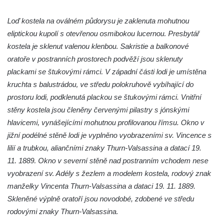
Všestudech
Loď kostela na oválném půdorysu je zaklenuta mohutnou
Kostel svatého Václava ve Strupčicích
eliptickou kupolí s otevřenou osmibokou lucernou. Presbytář
Kaple v Michalovicích
kostela je sklenut valenou klenbou. Sakristie a balkonové
Kostel svatého Mikuláše ve Velkých
oratoře v postranních prostorech podvěží jsou sklenuty
Žernosekách
plackami se štukovými rámci. V západní části lodi je umístěna
kruchta s balustrádou, ve středu polokruhově vybíhající do
Kaple svatého Urbana ve Velkých
prostoru lodi, podklenutá plackou se štukovými rámci. Vnitřní
Žernosekách
stěny kostela jsou členěny červenými pilastry s jónskými
Kaple svatého Huberta u hradiště Hrádek u
hlavicemi, vynášejícími mohutnou profilovanou římsu. Okno v
Libochovan
jižní podélné stěně lodi je vyplněno vyobrazeními sv. Vincence s
Kostel Narození Panny Marie v
lilií a trubkou, aliančními znaky Thurn-Valsassina a datací 19.
Libochovanech
11. 1889. Okno v severní stěně nad postranním vchodem nese
Márnice u kostel svatého Jana
vyobrazení sv. Adély s žezlem a modelem kostela, rodový znak
Nepomuckého ve Starých Křečanech
manželky Vincenta Thurn-Valsassina a dataci 19. 11. 1889.
Kostel svatého Jana Nepomuckého ve
Skleněné výplně oratoří jsou novodobé, zdobené ve středu
Starých Křečanech
rodovými znaky Thurn-Valsassina.