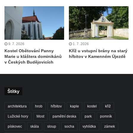
Kaple v Bílince
Kostel Čtrnácti svatých pomocníků v
Mělníku
Kaple v areálu kostela svaté Ludmily v
Mělníku
9. 7. 2026
1. 7. 2026
Kostel svaté Ludmily v Mělníku
Kostel Obětování Panny
Kříž u vstupní brány na starý
Marie u kláštera dominikánů
hřbitov v Kamenném Újezdě
Evangelický kostel v Mělníku
v Českých Budějovicích
Kostel svatého Víta v Dobřanech
Kostel svatého Mikuláše v Dobřanech
Kostel Nanebevzetí Panny Marie v
Štítky
Netolicích
Kostel svatého Václava v Netolicích
architektura
hrob
hřbitov
kaple
kostel
kříž
Kostel svatého Vavřince v Pištíně
Lužické hory
Most
pamětní deska
park
pomník
Kostel svatého Václava ve Zlivi
pískovec
skála
sloup
socha
vyhlídka
zámek
Kostel svatého Jakuba v Týně nad Vltavou