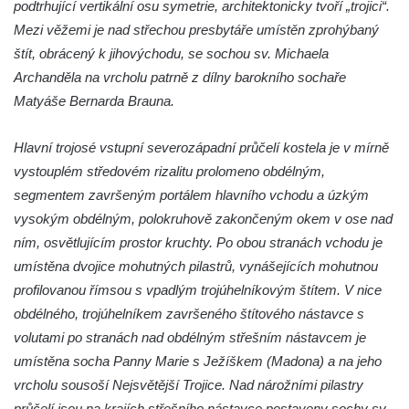
podtrhující vertikální osu symetrie, architektonicky tvoří „trojici“.
Kostel svatého Vendelína v Perštejně
Mezi věžemi je nad střechou presbytáře umístěn zprohýbaný
štít, obrácený k jihovýchodu, se sochou sv. Michaela
Kostel Nejsvětější Trojice v Klášterci nad
Archanděla na vrcholu patrně z dílny barokního sochaře
Ohří
Matyáše Bernarda Brauna.
Evangelická modlitebna u autobusového
nádraží v Dubé
Hlavní trojosé vstupní severozápadní průčelí kostela je v mírně
Hřbitovní kaple ve Velkém Šenově
vystouplém středovém rizalitu prolomeno obdélným,
Kaple svaté Apolónie v Cítolibech
segmentem završeným portálem hlavního vchodu a úzkým
Kostel svatého Jakuba Většího v Cítolibech
vysokým obdélným, polokruhově zakončeným okem v ose nad
ním, osvětlujícím prostor kruchty. Po obou stranách vchodu je
Márnice na hřbitově v Chlumčanech
umístěna dvojice mohutných pilastrů, vynášejících mohutnou
Kostel svatého Klementa ve Chlumčanech
profilovanou římsou s vpadlým trojúhelníkovým štítem. V nice
Kaple svatého Václava ve Vlčí
obdélného, trojúhelníkem završeného štítového nástavce s
Kaple svatého Floriána ve Veltěži
volutami po stranách nad obdélným střešním nástavcem je
Kaple západně od Veltěž u silnice do
umístěna socha Panny Marie s Ježíškem (Madona) a na jeho
Černčic
vrcholu sousoší Nejsvětější Trojice. Nad nárožními pilastry
průčelí jsou na krajích střešního nástavce postaveny sochy sv.