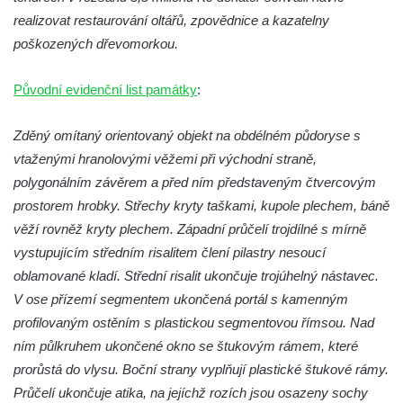
realizovat restaurování oltářů, zpovědnice a kazatelny
Kostel svatého Havla na hřbitově v
poškozených dřevomorkou.
Hrobčicích
Kaple svatého Vavřince v Mirošovicích
Původní evidenční list památky
:
Márnice na hřbitově v Račicích
Zděný omítaný orientovaný objekt na obdélném půdoryse s
Márnice na hřbitově v Dobříni
vtaženými hranolovými věžemi při východní straně,
Kaple v Bezděkově
polygonálním závěrem a před ním představeným čtvercovým
Kaple Nejsvětější Trojice v centru Liběšic
prostorem hrobky. Střechy kryty taškami, kupole plechem, báně
Výklenková kaple na rozcestí na jižním
věží rovněž kryty plechem. Západní průčelí trojdílné s mírně
okraji Liběšic
vystupujícím středním risalitem člení pilastry nesoucí
Kostel svaté Kateřiny v Chouči
oblamované kladí. Střední risalit ukončuje trojúhelný nástavec.
Kaple svatého Blažeje východně od Lužice
V ose přízemí segmentem ukončená portál s kamenným
profilovaným ostěním s plastickou segmentovou římsou. Nad
Kostel svatého Augustina v Lužici
ním půlkruhem ukončené okno se štukovým rámem, které
Márnice na hřbitově v Lužici
prorůstá do vlysu. Boční strany vyplňují plastické štukové rámy.
Kostel svatého Martina v Kozlech
Průčelí ukončuje atika, na jejíchž rozích jsou osazeny sochy