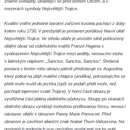
známé světadíly, uklánějící se před Bohem Otcem, a v
Kostel svatého Floriána v Podbradci
mezerách symboly Nejsvětější Trojice.
Kaple na západním okraji Ředhoště
Kostel svatého Jiljí v Ředhošti
Kvalitní vnitřní jednotné barokní zařízení kostela pochází z doby
Kaple severně od Ředhoště
kolem roku 1730. V presbytáři je postaven portálový hlavní oltář
Nejsvětější Trojice. Ve středu oltáře je umístěn silně poškozený
Kostel Nanebevzetí Panny Marie v Horním
oltářní obraz od vídeňského malíře Franze Hagena s
Jiřetíně
vyobrazením Nejsvětější Trojice mezi anděly, nesoucími stuhu
Kostel Nanebevzetí Panny Marie v
s latinským nápisem: „Sanctus, Sanctus, Sanctus“. Shrbená
Postoloprtech
postava v levém rohu obrazu patrně představuje sv. Augustina,
Hřbitovní kaple v Postoloprtech
který potkal na pláži malého chlapce (andílka), pokoušejícího se
Kostel svatého Jana Evangelisty v Malém
přelít moře mušlí do jezírka (spíš se podaří přelít moře, než
Březně
pochopit tajemství svaté Trojice). V horní části obrazu je
Kaple svatého Antonína Paduánského na
vystřižena část plátna obdélného půdorysu. Sloupy po stranách
návsi ve Vysokém Březně
oltářního obrazu vynášejí mohutnou profilovanou římsu, nesoucí
nástavec oltáře s obrazem Panny Marie Pomocné. Před
Bývalá kaple svatých Jana a Pavla v
obrazem je zavěšen alianční znak hrabat Thurn-Valsassina. Na
Nemilkově
postraních podestách jsou umístěny pozlacené sochy putti.
Kaple svatého Jana Nepomuckého v Lišnici