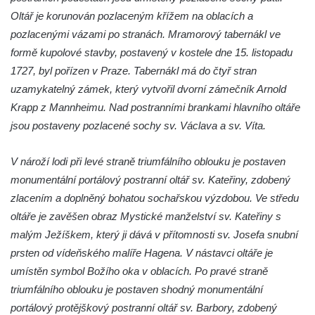
Oltář je korunován pozlaceným křížem na oblacích a
Hřbitovní kaple v Chotyni
pozlacenými vázami po stranách. Mramorový tabernákl ve
Kaple Čtrnácti svatých pomocníků v
formě kupolové stavby, postavený v kostele dne 15. listopadu
Grabštejně
1727, byl pořízen v Praze. Tabernákl má do čtyř stran
Hřbitovní kaple v Hrádku nad Nisou
uzamykatelný zámek, který vytvořil dvorní zámečník Arnold
Müllerova hrobka v Hrádku nad Nisou
Krapp z Mannheimu. Nad postranními brankami hlavního oltáře
jsou postaveny pozlacené sochy sv. Václava a sv. Víta.
Márnice na hřbitově ve Sněžné
Kostel Panny Marie Sněžné ve Sněžné
V nároží lodi při levé straně triumfálního oblouku je postaven
Kaple Nejsvětější Trojice ve Sněžné
monumentální portálový postranní oltář sv. Kateřiny, zdobený
Hřbitovní kaple v Horním Podluží
zlacením a doplněný bohatou sochařskou výzdobou. Ve středu
Kostel svaté Máří Magdalény v Božanově
oltáře je zavěšen obraz Mystické manželství sv. Kateřiny s
malým Ježíškem, který ji dává v přítomnosti sv. Josefa snubní
Hrobka rodiny Brass na hřbitově v Dolním
prsten od vídeňského malíře Hagena. V nástavci oltáře je
Podluží
umístěn symbol Božího oka v oblacích. Po pravé straně
Kostel svatého Bartoloměje ve Velkém
triumfálního oblouku je postaven shodný monumentální
Šenově
portálový protějškový postranní oltář sv. Barbory, zdobený