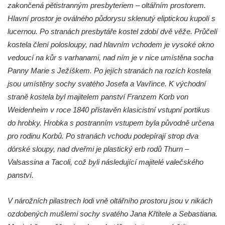
zakončená pětistranným presbyteriem – oltářním prostorem.
Jidášovo
Hlavní prostor je oválného půdorysu sklenutý eliptickou kupolí s
Křížová cesta Římov – VI. kaple – Olivetská
lucernou. Po stranách presbytáře kostel zdobí dvě věže. Průčelí
hora (Getsemanská zahrada)
kostela člení polosloupy, nad hlavním vchodem je vysoké okno
Křížová cesta Římov – V. kaple – Smutná
vedoucí na kůr s varhanami, nad ním je v nice umístěna socha
duše
Panny Marie s Ježíškem. Po jejích stranách na rozích kostela
Křížová cesta Římov – IV. kaple – Pustá ves
jsou umístěny sochy svatého Josefa a Vavřince. K východní
straně kostela byl majitelem panství Franzem Korb von
Křížová cesta Římov – III. kaple – Stádní
Weidenheim v roce 1840 přistavěn klasicistní vstupní portikus
brána
do hrobky. Hrobka s postranním vstupem byla původně určena
Křížová cesta Římov – II. kaple – Poslední
pro rodinu Korbů. Po stranách vchodu podepírají strop dva
večeře Páně
dórské sloupy, nad dveřmi je plastický erb rodů Thurn –
Křížová cesta Římov – I. kaple – Loučení
Valsassina a Tacoli, což byli následující majitelé valečského
Ježíše s Pannou Marií
panství.
Márnice na hřbitově v Římově
Kaple v Horním Třeboníně
V nárožních pilastrech lodi vně oltářního prostoru jsou v nikách
ozdobených mušlemi sochy svatého Jana Křtitele a Sebastiana.
Kaple Panny Marie v Horním Třeboníně