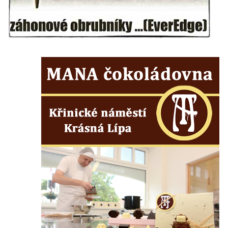
Kaple Panny Marie v Horním Třeboníně
Kaple mezi Dolním Třebonínem a Horním
Třebonínem
Kaple v severní části Dolního Třebonína
Márnice na hřbitově v Rybniště
Kaple u kostela svatého Jiljí v Lužci nad
Vltavou
Kostel svatého Jiljí v Lužci nad Vltavou
Kaple Božího těla na hřbitově v Hostíně u
Vojkovic
Kostel Nanebevzetí Panny Marie v Hostíně
u Vojkovic
Kaple svatého Bartoloměje v Bukolu
Hřbitovní kaple na hřbitově v Lužci nad
Vltavou