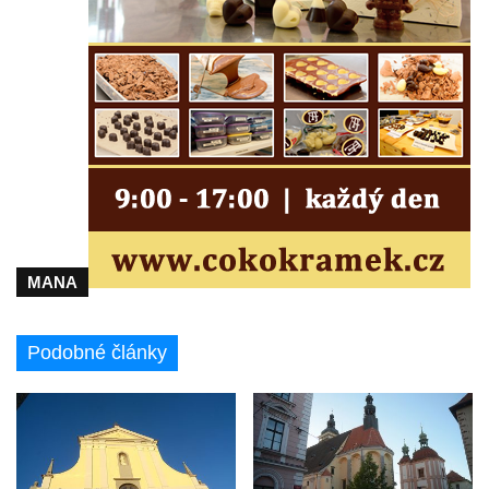
Márnice na hřbitově v Lužci nad Vltavou
Márnice na hřbitově v Hrobčicích
Kostel svatého Havla na hřbitově v
Hrobčicích
Kaple svatého Vavřince v Mirošovicích
Márnice na hřbitově v Račicích
Márnice na hřbitově v Dobříni
Kaple v Bezděkově
Kaple Nejsvětější Trojice v centru Liběšic
MANA
Výklenková kaple na rozcestí na jižním
okraji Liběšic
Podobné články
Kostel svaté Kateřiny v Chouči
Kaple svatého Blažeje východně od Lužice
Kostel svatého Augustina v Lužici
Márnice na hřbitově v Lužici