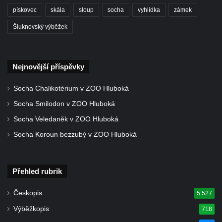
Kaple Matky Boží v Mikulášovicích
pískovec
skála
sloup
socha
vyhlídka
zámek
Kaple Andělů strážných (Fürleova kaple) v
Šluknovský výběžek
Mikulášovicích
Balzerova kaple v Mikulášovicích
Kostel svatého Václava ve Šluknově
Nejnovější příspěvky
Kostel svatého Mikuláše v Třebušíně
Socha Chalikotérium v ZOO Hluboká
Klášterní kostel svatého Františka z Assisi v
Socha Smilodon v ZOO Hluboká
Zákupech
Socha Veledaněk v ZOO Hluboká
Kaple svatého Josefa u Zákup
Socha Koroun bezzubý v ZOO Hluboká
Kostel svatých Fabiána a Šebestiána v
Zákupech
Kostel svatého Havla v Kuřívodech
Přehled rubrik
Kaple Krista v žaláři u kostela Nalezení
Českopis
5 527
svatého Kříže ve Frýdlantu
Výběžkopis
718
Kostel Nalezení svatého Kříže ve Frýdlantu