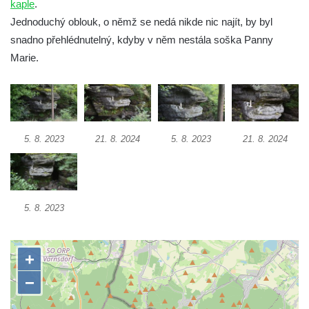
kaple
.
Kostel Všech svatých v Kamenném Újezdě
Jednoduchý oblouk, o němž se nedá nikde nic najít, by byl
Kaple na křižovatce ulic Budějovická a
snadno přehlédnutelný, kdyby v něm nestála soška Panny
Dělnická v Kamenném Újezdě
Marie.
Bývalý kostel svatých Filipa a Jakuba na
náměstí J. V. Kamarýta ve Velešíně
Kaple na hřbitově ve Velešíně
Márnice na hřbitově ve Velešíně
5. 8. 2023
21. 8. 2024
5. 8. 2023
21. 8. 2024
Kostel svatého Václava ve Velešíně
Poutní areál Římov
Kostel svatého Ducha v poutním areálu
5. 8. 2023
Římov
Křížová cesta Římov – XXV. kaple – Boží
hrob
Křížová cesta Římov – XXIV. kaple – Pieta
Křížová cesta Římov – XXIII. kaple –