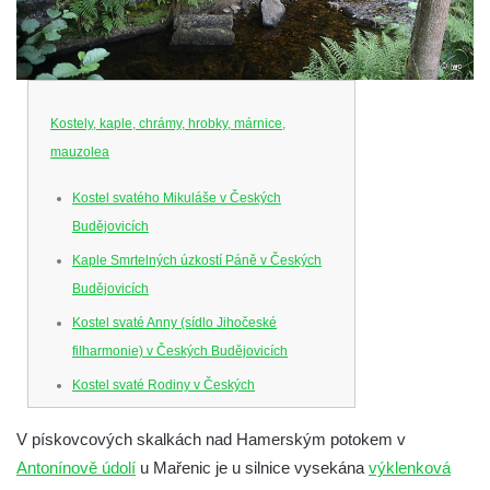
Kostely, kaple, chrámy, hrobky, márnice,
mauzolea
Kostel svatého Mikuláše v Českých
Budějovicích
Kaple Smrtelných úzkostí Páně v Českých
Budějovicích
Kostel svaté Anny (sídlo Jihočeské
filharmonie) v Českých Budějovicích
Kostel svaté Rodiny v Českých
Budějovicích
V pískovcových skalkách nad Hamerským potokem v
Kostel Obětování Panny Marie u kláštera
Antonínově údolí
u Mařenic je u silnice vysekána
výklenková
dominikánů v Českých Budějovicích