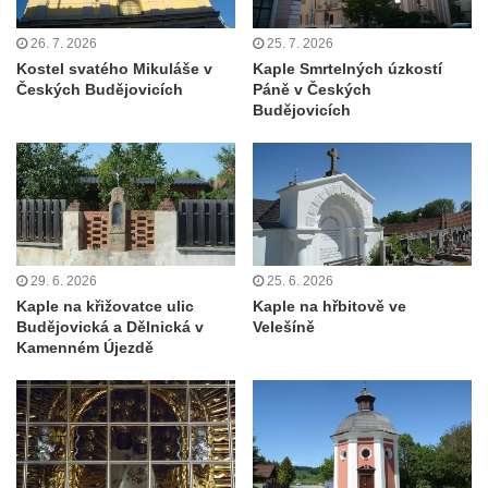
Kostel svatého Martina v Kozlech
26. 7. 2026
25. 7. 2026
Márnice na hřbitově v Kozlech
Kostel svatého Mikuláše v
Kaple Smrtelných úzkostí
Vesnický kostel v Reinhardtsdorfu
Českých Budějovicích
Páně v Českých
Budějovicích
Kaple v Oparnu
Protestantský (evangelicko-luterský) kostel
Crostau
Kaple Nanebevstoupení Panny Marie ve
Svitavě
Výklenková kaple Piety ve Svojkově
29. 6. 2026
25. 6. 2026
Kaple na křižovatce ulic
Kaple na hřbitově ve
Kostel Nejsvětější Trojice ve Velenicích
Budějovická a Dělnická v
Velešíně
Kostel svatého Vavřince v Okounově
Kamenném Újezdě
Kostel svatých Petra a Pavla v Semilech
Kostel Nanebevzetí Panny Marie (St. Mariä
Himmelfahrt) v Schirgiswalde
Kostel svaté Máří Magdaleny u hradu