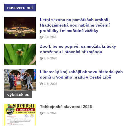
Křížová cesta Římov – XV. kaple – Malý
naseveru.net
Pilát
Letní sezona na památkách vrcholí.
Křížová cesta Římov – XIV. kaple – U
Hradozámecká noc nabídne večerní
Kaifáše (U Děvečky)
prohlídky i mimořádné zážitky
5. 8. 2026
Křížová cesta Římov – XIII. kaple – U
Annáše (U Kaifáše)
Zoo Liberec poprvé rozmnožila kriticky
ohroženou listovnici přízračnou
Křížová cesta Římov – XII. kaple – Vodní
5. 8. 2026
brána
Křížová cesta Římov – XI. kaple – Ježíš
Liberecký kraj zahájil obnovu historických
domů u Vodního hradu v České Lípě
haněn a tupen
4. 8. 2026
Křížová cesta Římov – X. kaple – U
Cedronu
výběžek.eu
Křížová cesta Římov – IX. kaple – U
Tolštejnské slavnosti 2026
chromého žida
3. 8. 2026
Křížová cesta Římov – VIII. kaple – Kristus
svázán a ze zahrady vyhnán