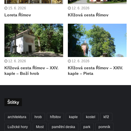
Krasíkov
15. 6. 2026
12. 6. 2026
Kaple Olivetské hory pod věží kostela
Loreta Římov
Křížová cesta Římov
svatého Michaela Archanděla v Bochově
Mildeova kaple pod Ortelem
Kostel Zvěstování Panny Marie v Duchcově
Výklenková kaple v Teplické ulici u stadionu
v Duchcově
12. 6. 2026
12. 6. 2026
Evangelický kostel v Duchcově
Křížová cesta Římov – XXV.
Křížová cesta Římov – XXIV.
Kostel svatých Petra a Pavla v Jeníkově
kaple – Boží hrob
kaple – Pieta
Kaple svaté Anny v Jeníkově
Kaple Panny Marie v Lahošti
Kaple svatého Jana Nepomuckého v
Štítky
Lahošti
Kostel svatého Mikuláše v Mikulášovicích
architektura
hrob
hřbitov
kaple
kostel
kříž
Kaple Tří otců v Mikulášovicích
Lužické hory
Most
pamětní deska
park
pomník