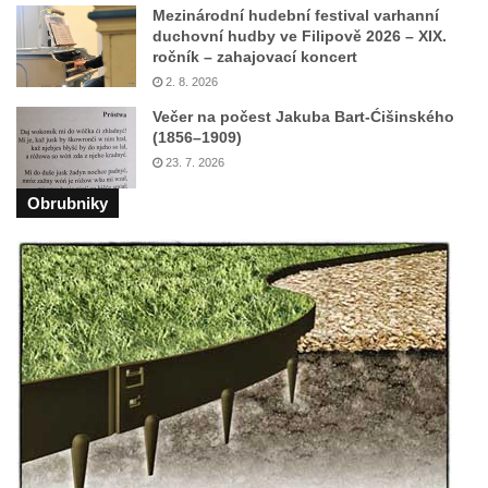
Mezinárodní hudební festival varhanní
Křížová cesta Římov – VII. kaple – Políbení
duchovní hudby ve Filipově 2026 – XIX.
ročník – zahajovací koncert
Jidášovo
2. 8. 2026
Křížová cesta Římov – VI. kaple – Olivetská
Večer na počest Jakuba Bart-Ćišinského
hora (Getsemanská zahrada)
(1856–1909)
Křížová cesta Římov – V. kaple – Smutná
23. 7. 2026
duše
Obrubniky
Křížová cesta Římov – IV. kaple – Pustá ves
Křížová cesta Římov – III. kaple – Stádní
brána
Křížová cesta Římov – II. kaple – Poslední
večeře Páně
Křížová cesta Římov – I. kaple – Loučení
Ježíše s Pannou Marií
Márnice na hřbitově v Římově
Kaple v Horním Třeboníně