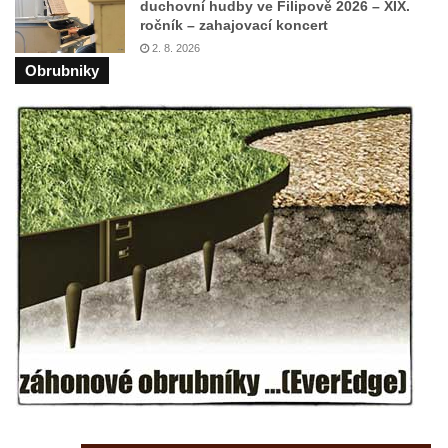
duchovní hudby ve Filipově 2026 – XIX.
ročník – zahajovací koncert
Kostel svatého Havla na hřbitově v
2. 8. 2026
Hrobčicích
Obrubniky
Kaple svatého Vavřince v Mirošovicích
Márnice na hřbitově v Račicích
Márnice na hřbitově v Dobříni
Kaple v Bezděkově
Kaple Nejsvětější Trojice v centru Liběšic
Výklenková kaple na rozcestí na jižním
okraji Liběšic
Kostel svaté Kateřiny v Chouči
Kaple svatého Blažeje východně od Lužice
Kostel svatého Augustina v Lužici
Márnice na hřbitově v Lužici
Kostel svatého Martina v Kozlech