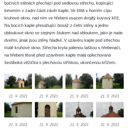
Křížová cesta Římov – XXII. kaple – Šimon
bočních stěnách přechází pod sedlovou střechu, kopírující
Cyrénský pomáhá Ježíši nést kříž
lomením v zadní části závěr kaple. Ve štítě v horním cípu
kruhové okno, nad ním ve hřebeni osazen dvojitý kovový kříž.
Křížová cesta Římov – XXI. kaple –
Na bocích kaple přesahující bosáž z čelní stěny a jedno
Popravní brána
obloukové okno se stejným štukem nad obloukem, jako je nade
Křížová cesta Římov – XX. kaple – Svatá
dveřmi, jinak jsou stěny hladké. V uzávěru kaple pod střechou
Veronika potkává Ježíše a utírá mu do své
malé kruhové okno. Střecha kryta pálenou taškou s hřebenáči,
roušky pot z tváře
na hřebeni těsně před uzávěrem kaple malá oplechovaná
Křížová cesta Římov – XIX. kaple – Kristus
šestiboká věžička s plechovou stříškou, ukončenou křížem.
kříž nesoucí potkává Pannu Marii
Křížová cesta Římov – XVIII. kaple – Na
Ježíše vložen kříž
Křížová cesta Římov – XVII. kaple – Velký
21. 9. 2021
21. 9. 2021
21. 9. 2021
21. 9. 2021
Pilát
Křížová cesta Římov – XVI. kaple – U
Herodesa
Křížová cesta Římov – XV. kaple – Malý
21. 9. 2021
21. 9. 2021
21. 9. 2021
21. 9. 2021