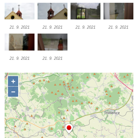
Pilát
Křížová cesta Římov – XIV. kaple – U
Kaifáše (U Děvečky)
21. 9. 2021
21. 9. 2021
21. 9. 2021
21. 9. 2021
Křížová cesta Římov – XIII. kaple – U
Annáše (U Kaifáše)
Křížová cesta Římov – XII. kaple – Vodní
brána
21. 9. 2021
21. 9. 2021
Křížová cesta Římov – XI. kaple – Ježíš
haněn a tupen
Křížová cesta Římov – X. kaple – U
Cedronu
Křížová cesta Římov – IX. kaple – U
chromého žida
Křížová cesta Římov – VIII. kaple – Kristus
svázán a ze zahrady vyhnán
Křížová cesta Římov – VII. kaple – Políbení