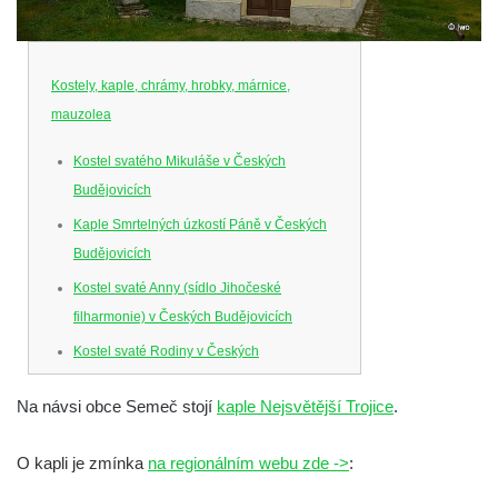
Kostely, kaple, chrámy, hrobky, márnice,
mauzolea
Kostel svatého Mikuláše v Českých
Budějovicích
Kaple Smrtelných úzkostí Páně v Českých
Budějovicích
Kostel svaté Anny (sídlo Jihočeské
filharmonie) v Českých Budějovicích
Kostel svaté Rodiny v Českých
Budějovicích
Na návsi obce Semeč stojí
kaple Nejsvětější Trojice
.
Kostel Obětování Panny Marie u kláštera
dominikánů v Českých Budějovicích
O kapli je zmínka
na regionálním webu zde ->
:
Kostel Všech svatých v Kamenném Újezdě