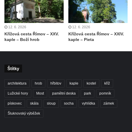
Kaple Getsemanské zahrady na křížové
cestě na Křížovém vrchu ve Frýdlantu
Kaple Božího hrobu na Křížové cestě na
Křížovém vrchu ve Frýdlantu
12. 6. 2026
12. 6. 2026
Křížová cesta Římov – XXV.
Křížová cesta Římov – XXIV.
Poustevna na Křížové cestě na Křížovém
kaple – Boží hrob
kaple – Pieta
vrchu ve Frýdlantu
Kostel svatého Jakuba Většího v Sokolově
Kostel Nanebevzetí Panny Marie ve
Slunečné
Štítky
Kostel Jména Panny Marie v Sepekově
architektura
hrob
hřbitov
kaple
kostel
kříž
Kostel svatých Petra a Pavla v Růžové
Lužické hory
Most
pamětní deska
park
pomník
Kaple Stětí svatého Jana Křtitele v
Rumburku
pískovec
skála
sloup
socha
vyhlídka
zámek
Bývalá synagoga v Milevsku
Šluknovský výběžek
Kostel svaté Kateřiny Alexandrijské v
Krásně