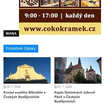
Kaple Olivetské hory pod věží kostela
svatého Michaela Archanděla v Bochově
Mildeova kaple pod Ortelem
Kostel Zvěstování Panny Marie v Duchcově
Výklenková kaple v Teplické ulici u stadionu
MANA
v Duchcově
Evangelický kostel v Duchcově
Podobné články
Kostel svatých Petra a Pavla v Jeníkově
Kaple svaté Anny v Jeníkově
Kaple Panny Marie v Lahošti
Kaple svatého Jana Nepomuckého v
Lahošti
Kostel svatého Mikuláše v Mikulášovicích
26. 7. 2026
25. 7. 2026
Kaple Tří otců v Mikulášovicích
Kostel svatého Mikuláše v
Kaple Smrtelných úzkostí
Českých Budějovicích
Páně v Českých
Kaple Matky Boží v Mikulášovicích
Budějovicích