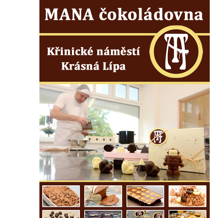
Márnice na hřbitově v Kozlech
Vesnický kostel v Reinhardtsdorfu
Kaple v Oparnu
Protestantský (evangelicko-luterský) kostel
Crostau
Kaple Nanebevstoupení Panny Marie ve
Svitavě
Výklenková kaple Piety ve Svojkově
Kostel Nejsvětější Trojice ve Velenicích
Kostel svatého Vavřince v Okounově
Kostel svatých Petra a Pavla v Semilech
Kostel Nanebevzetí Panny Marie (St. Mariä
Himmelfahrt) v Schirgiswalde
Kostel svaté Máří Magdaleny u hradu
Krasíkov