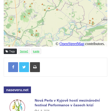
Jidášovo
Křížová cesta Římov – VI. kaple – Olivetská
hora (Getsemanská zahrada)
Křížová cesta Římov – V. kaple – Smutná
duše
Křížová cesta Římov – IV. kaple – Pustá ves
Křížová cesta Římov – III. kaple – Stádní
Tagy
Semeč
kaple
brána
Tisknout
Křížová cesta Římov – II. kaple – Poslední
večeře Páně
Křížová cesta Římov – I. kaple – Loučení
Ježíše s Pannou Marií
naseveru.net
Márnice na hřbitově v Římově
Kaple v Horním Třeboníně
Nová Perla v Kyjově hostí mezinárodní
festival Performance v časech krizí
Kaple Panny Marie v Horním Třeboníně
6. 8. 2026