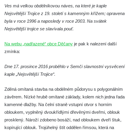
Kaple na křižovatce ulic Budějovická a
Ves má velkou obdélníkovou náves, na které je kaple
Dělnická v Kamenném Újezdě
Nejsvětější Trojice z 19. století s kamenným křížem; opravena
byla v roce 1996 a naposledy v roce 2003. Na svátek
Bývalý kostel svatých Filipa a Jakuba na
Nejsvětější trojice se slavívala pouť.
náměstí J. V. Kamarýta ve Velešíně
Kaple na hřbitově ve Velešíně
Na webu „nadřazené“ obce Děčany
je pak k nalezení další
Márnice na hřbitově ve Velešíně
zmínka:
Kostel svatého Václava ve Velešíně
Poutní areál Římov
Dne 17. prosince 2016 proběhlo v Semči slavnostní vysvěcení
kaple „Nejsvětější Trojice“.
Kostel svatého Ducha v poutním areálu
Římov
Zděná omítaná stavba na obdélném půdorysu s polygonálním
Křížová cesta Římov – XXV. kaple – Boží
závěrem. Nízké hrubě omítané základy, kolem nich jedna řada
hrob
kamenné dlažby. Na čelní straně vstupní otvor s horním
Křížová cesta Římov – XXIV. kaple – Pieta
obloukem, vyplněný dvoukřídlými dřevěnými dveřmi, oblouk
Křížová cesta Římov – XXIII. kaple –
prosklený. Nároží zdobeno bosáží, nad obloukem dveří štuk,
Kalvárie
kopírující oblouk. Trojúhelný štít oddělen římsou, která na