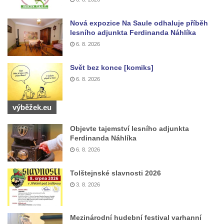
Kaple mezi Dolním Třebonínem a Horním
Třebonínem
Nová expozice Na Saule odhaluje příběh
lesního adjunkta Ferdinanda Náhlíka
Kaple v severní části Dolního Třebonína
6. 8. 2026
Márnice na hřbitově v Rybniště
Kaple u kostela svatého Jiljí v Lužci nad
Svět bez konce [komiks]
Vltavou
6. 8. 2026
Kostel svatého Jiljí v Lužci nad Vltavou
výběžek.eu
Kaple Božího těla na hřbitově v Hostíně u
Vojkovic
Objevte tajemství lesního adjunkta
Kostel Nanebevzetí Panny Marie v Hostíně
Ferdinanda Náhlíka
u Vojkovic
6. 8. 2026
Kaple svatého Bartoloměje v Bukolu
Tolštejnské slavnosti 2026
Hřbitovní kaple na hřbitově v Lužci nad
3. 8. 2026
Vltavou
Márnice na hřbitově v Lužci nad Vltavou
Mezinárodní hudební festival varhanní
Márnice na hřbitově v Hrobčicích