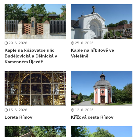
Kaple Andělů strážných (Fürleova kaple) v
Mikulášovicích
Balzerova kaple v Mikulášovicích
Kostel svatého Václava ve Šluknově
Kostel svatého Mikuláše v Třebušíně
29. 6. 2026
25. 6. 2026
Klášterní kostel svatého Františka z Assisi v
Kaple na křižovatce ulic
Kaple na hřbitově ve
Zákupech
Budějovická a Dělnická v
Velešíně
Kamenném Újezdě
Kaple svatého Josefa u Zákup
Kostel svatých Fabiána a Šebestiána v
Zákupech
Kostel svatého Havla v Kuřívodech
Kaple Krista v žaláři u kostela Nalezení
svatého Kříže ve Frýdlantu
15. 6. 2026
12. 6. 2026
Loreta Římov
Křížová cesta Římov
Kostel Nalezení svatého Kříže ve Frýdlantu
Kostel Krista Spasitele ve Frýdlantu