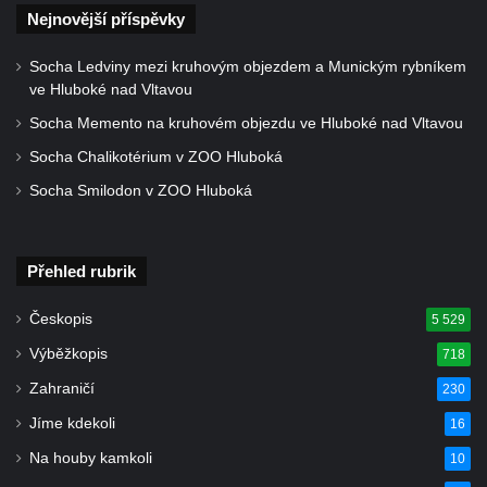
Nejnovější příspěvky
Kostel Božího Těla v Kraslicích
Kostel svaté Maří Magdalény v Karlových
Socha Ledviny mezi kruhovým objezdem a Munickým rybníkem
Varech
ve Hluboké nad Vltavou
Kaple Panny Marie pod hradem Přimda
Socha Memento na kruhovém objezdu ve Hluboké nad Vltavou
Kaple Panny Marie v Kunčicích nad Labem
Socha Chalikotérium v ZOO Hluboká
Hrobová kaple na hřbitově v Rychnově u
Socha Smilodon v ZOO Hluboká
Jablonce nad Nisou
Márnice/hřbitovní kaple na hřbitově v
Přehled rubrik
Rychnově u Jablonce nad Nisou
Výklenková kaple u rozcestí u domu čp. 42
Českopis
5 529
v Krásné u Pěnčína
Výběžkopis
718
Márnice na hřbitově v Krásné u Pěnčína
Zahraničí
230
Výklenková kaple naproti domu čp. 34 v
Jíme kdekoli
16
Krásné u Pěnčína
Na houby kamkoli
10
Kostel svatého Josefa v Krásné u Pěnčína