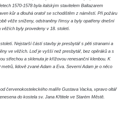
V letech 1570-1578 byla italským stavitelem Baltazarem
en kůr a dlouhá oratoř se schodištěm z náměstí. Při požáru
y obě věže sníženy, odstraněny římsy a byly opatřeny dnešní
věžích byly provedeny v 18. století.
toletí. Nejstarší částí stavby je presbytář s pěti stranami a
ěny ve věžích. Loď je vyšší než presbytář, bez opěráků a s
vou střechou a sklenuta je křížovou renesanční klenbou. K
40 metrů, lidově zvané Adam a Eva. Severní Adam je o něco
nny od červenokosteleckého malíře Gustava Vacka, vpravo oltář
řenesena do kostela sv. Jana Křtitele ve Starém Městě.