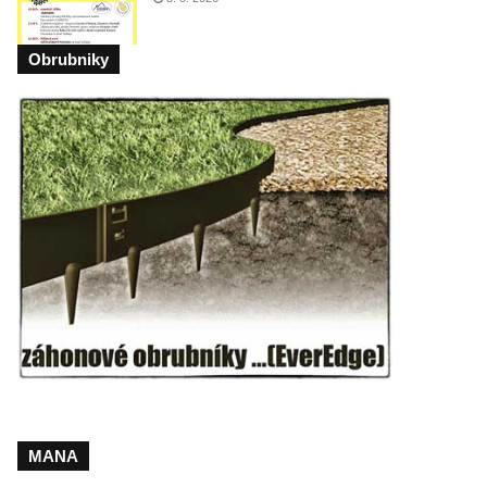
Obrubniky
MANA