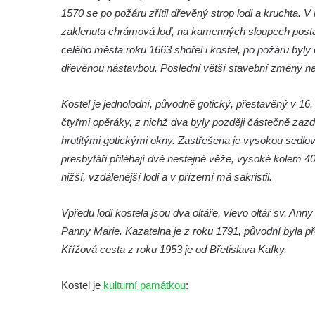
Márnice na hřbitově ve Velešíně
1570 se po požáru zřítil dřevěný strop lodi a kruchta. 
Kostel svatého Václava ve Velešíně
zaklenuta chrámová loď, na kamenných sloupech postav
Poutní areál Římov
celého města roku 1663 shořel i kostel, po požáru byl
dřevěnou nástavbou. Poslední větší stavební změny na 
Kostel svatého Ducha v poutním areálu
Římov
Kostel je jednolodní, původně gotický, přestavěný v 16. s
Křížová cesta Římov – XXV. kaple – Boží
čtyřmi opěráky, z nichž dva byly později částečně zazd
hrob
hrotitými gotickými okny. Zastřešena je vysokou sedlo
Křížová cesta Římov – XXIV. kaple – Pieta
presbytáři přiléhají dvě nestejné věže, vysoké kolem 
Křížová cesta Římov – XXIII. kaple –
nižší, vzdálenější lodi a v přízemí má sakristii.
Kalvárie
Křížová cesta Římov – XXII. kaple – Šimon
Vpředu lodi kostela jsou dva oltáře, vlevo oltář sv. A
Cyrénský pomáhá Ježíši nést kříž
Panny Marie. Kazatelna je z roku 1791, původní byla p
Křížová cesta z roku 1953 je od Břetislava Kafky.
Křížová cesta Římov – XXI. kaple –
Popravní brána
Kostel je
kulturní památkou
:
Křížová cesta Římov – XX. kaple – Svatá
Veronika potkává Ježíše a utírá mu do své