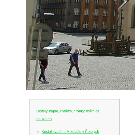
Kostely, kaple, chrámy, hrobky, márnice,
mauzolea
Kostel svatého Mikuláše v Českých