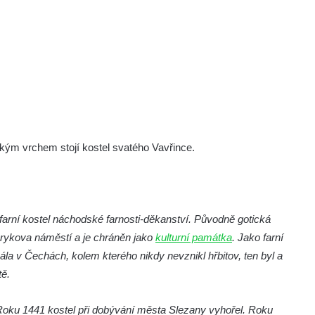
m vrchem stojí kostel svatého Vavřince.
farní kostel náchodské farnosti-děkanství. Původně gotická
arykova náměstí a je chráněn jako
kulturní památka
. Jako farní
ála v Čechách, kolem kterého nikdy nevznikl hřbitov, ten byl a
tě.
oku 1441 kostel při dobývání města Slezany vyhořel. Roku