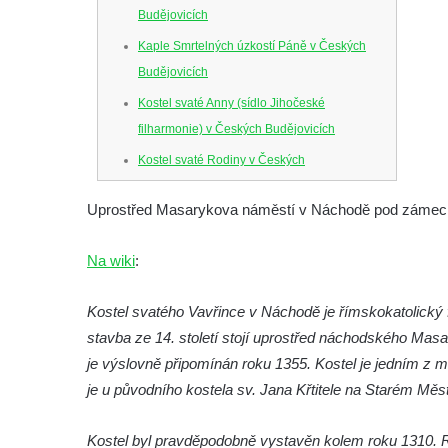
Budějovicích
Kaple Smrtelných úzkostí Páně v Českých
Budějovicích
Kostel svaté Anny (sídlo Jihočeské
filharmonie) v Českých Budějovicích
Kostel svaté Rodiny v Českých
Budějovicích
Uprostřed Masarykova náměstí v Náchodě pod zámecký
Kostel Obětování Panny Marie u kláštera
dominikánů v Českých Budějovicích
Na wiki
:
Kostel Všech svatých v Kamenném Újezdě
Kaple na křižovatce ulic Budějovická a
Kostel svatého Vavřince v Náchodě je římskokatolický 
Dělnická v Kamenném Újezdě
stavba ze 14. století stojí uprostřed náchodského Mas
je výslovně připomínán roku 1355. Kostel je jedním z m
Bývalý kostel svatých Filipa a Jakuba na
je u původního kostela sv. Jana Křtitele na Starém Měs
náměstí J. V. Kamarýta ve Velešíně
Kaple na hřbitově ve Velešíně
Kostel byl pravděpodobně vystavěn kolem roku 1310. R