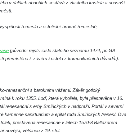
ého v dalších obdobích sestává z vlastního kostela a sousoší
městí.
vyspělosti řemesla a estetické úrovně řemeslné,
várie
(původní rejstř. číslo státního seznamu 1474, po GA
stí přemístěna k závěru kostela z komunikačních důvodů.).
ko-renesanční s barokními věžemi. Závěr gotický
míná k roku 1355. Loď, která vyhořela, byla přestavěna v 16.
ortál renesanční s erby Smiřických v nadpraží. Portál v severní
otické kamenné sanktuarium a epitaf rodu Smiřických /renes/. Dva
 století, přestavěná renesančně v letech 1570-8 Baltazarem
ř novější, většinou z 19. stol.