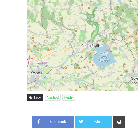
Křížová cesta Římov – IV. kaple – Pustá ves
Křížová cesta Římov – III. kaple – Stádní
brána
Křížová cesta Římov – II. kaple – Poslední
večeře Páně
Křížová cesta Římov – I. kaple – Loučení
Ježíše s Pannou Marií
Márnice na hřbitově v Římově
Kaple v Horním Třeboníně
Kaple Panny Marie v Horním Třeboníně
Kaple mezi Dolním Třebonínem a Horním
Tagy
Náchod
kostel
Třebonínem
Kaple v severní části Dolního Třebonína
Tiskno
Márnice na hřbitově v Rybniště
Facebook
Twitter
Kaple u kostela svatého Jiljí v Lužci nad
Vltavou