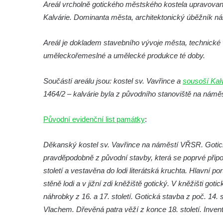
Areál vrcholně gotického městského kostela upravovan
roušky pot z tváře
Kalvárie. Dominanta města, architektonický úběžník ná
Křížová cesta Římov – XIX. kaple – Kristus
kříž nesoucí potkává Pannu Marii
Areál je dokladem stavebního vývoje města, technické 
Křížová cesta Římov – XVIII. kaple – Na
uměleckořemeslné a umělecké produkce té doby.
Ježíše vložen kříž
Křížová cesta Římov – XVII. kaple – Velký
Součástí areálu jsou: kostel sv. Vavřince a
sousoší Kal
Pilát
1464/2 – kalvárie byla z původního stanoviště na námě
Křížová cesta Římov – XVI. kaple – U
Původní evidenční list památky
:
Herodesa
Křížová cesta Římov – XV. kaple – Malý
Děkanský kostel sv. Vavřince na náměstí VŘSR. Gotic
Pilát
pravděpodobně z původní stavby, která se poprvé připo
Křížová cesta Římov – XIV. kaple – U
století a vestavěna do lodi literátská kruchta. Hlavní p
Kaifáše (U Děvečky)
stěně lodi a v jižní zdi kněžiště gotický. V kněžišti g
Křížová cesta Římov – XIII. kaple – U
náhrobky z 16. a 17. století. Gotická stavba z poč. 14.
Annáše (U Kaifáše)
Vlachem. Dřevěná patra věží z konce 18. století. Inventá
Křížová cesta Římov – XII. kaple – Vodní