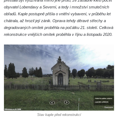
přestala být využívána mimo jiné proto, že zásadně klesl počet
obyvatel Lobendavy a Severní, a tedy i množství smutečních
Křížová cesta Římov – XXI. kaple –
obřadů. Kaple postupně přišla o vnitřní vybavení, v průběhu let
Popravní brána
chátrala, až hrozil její zánik. Oprava tehdy děravé střechy a
Křížová cesta Římov – XX. kaple – Svatá
degradovaných omítek proběhla na počátku 21. století. Celková
Veronika potkává Ježíše a utírá mu do své
rekonstrukce vnějších omítek proběhla v říjnu a listopadu 2020.
roušky pot z tváře
Křížová cesta Římov – XIX. kaple – Kristus
kříž nesoucí potkává Pannu Marii
Křížová cesta Římov – XVIII. kaple – Na
Ježíše vložen kříž
Křížová cesta Římov – XVII. kaple – Velký
Pilát
Křížová cesta Římov – XVI. kaple – U
Herodesa
Křížová cesta Římov – XV. kaple – Malý
Pilát
Stav kaple před rekonstrukcí