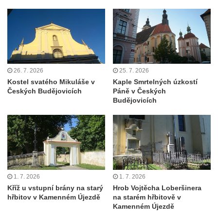
Výklenková kaple u silnice jižně od Hřivic
Kostel svatého Jakuba ve Hřivicích
Kaple svatého Vavřince na návsi v
Touchovicích
Kaple u polní cesty východně od zámku v
26. 7. 2026
25. 7. 2026
Kostel svatého Mikuláše v
Kaple Smrtelných úzkostí
Jimlíně
Českých Budějovicích
Páně v Českých
Kaple svatého Rocha na zvířecím hřbitově v
Budějovicích
Jimlíně
Kaple v zahradě domu čp. 55 v Jimlíně
Kaple svatého Josefa v Jimlíně
Márnice na hřbitově v Opočně u Loun
Kostel Nanebevzetí Panny Marie v Opočně
1. 7. 2026
1. 7. 2026
Kostel svaté Barbory v Otvicích
Kříž u vstupní brány na starý
Hrob Vojtěcha Loberšinera
hřbitov v Kamenném Újezdě
na starém hřbitově v
Kostel svatého archanděla Michaela ve
Kamenném Újezdě
Všestudech