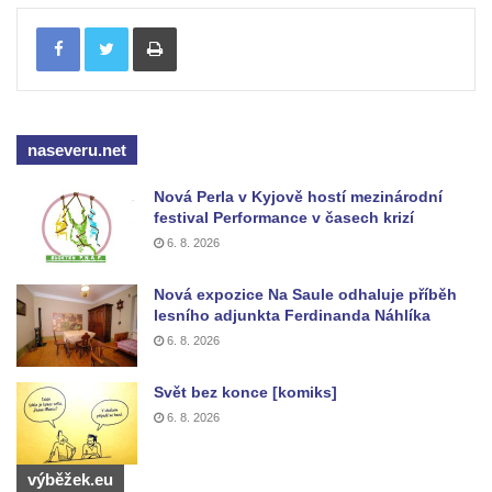
poustevnou v Teplicích nad Metují
Tisknout
Hřbitovní kaple/márnice na hřbitově v
Teplicích nad Metují
Kostel svatého Vavřince v Teplicích nad
Metují
naseveru.net
Hrobová kaple Johanna Nitsche na
hřbitově na Vlčí Hoře
Nová Perla v Kyjově hostí mezinárodní
festival Performance v časech krizí
Kaple Panny Marie Karmelské na Vlčí Hoře
6. 8. 2026
Kostel svatého Bartoloměje v Teplicích
Nová expozice Na Saule odhaluje příběh
Kostel svatého Jana Křtitele na Zámeckém
lesního adjunkta Ferdinanda Náhlíka
náměstí v Teplicích
6. 8. 2026
Chrám Povýšení svatého Kříže na
Zámeckém náměstí v Teplicích
Svět bez konce [komiks]
6. 8. 2026
Výklenková kaple u vodojemu v severní
části Kozel
výběžek.eu
Kaple u kostela svatého Jakuba Většího