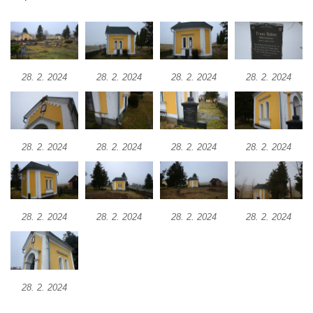
Kaple Božího hrobu na Křížové cestě na
Křížovém vrchu ve Frýdlantu
Poustevna na Křížové cestě na Křížovém
vrchu ve Frýdlantu
28. 2. 2024
28. 2. 2024
28. 2. 2024
28. 2. 2024
Kostel svatého Jakuba Většího v Sokolově
Kostel Nanebevzetí Panny Marie ve
Slunečné
28. 2. 2024
28. 2. 2024
28. 2. 2024
28. 2. 2024
Kostel Jména Panny Marie v Sepekově
Kostel svatých Petra a Pavla v Růžové
Kaple Stětí svatého Jana Křtitele v
28. 2. 2024
28. 2. 2024
28. 2. 2024
28. 2. 2024
Rumburku
Bývalá synagoga v Milevsku
Kostel svaté Kateřiny Alexandrijské v
Krásně
28. 2. 2024
Kostel Božího Těla v Kraslicích