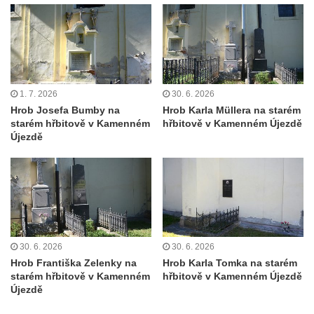
Kostel svatého Václava ve Strupčicích
Kaple v Michalovicích
Kostel svatého Mikuláše ve Velkých
Žernosekách
1. 7. 2026
30. 6. 2026
Kaple svatého Urbana ve Velkých
Hrob Josefa Bumby na
Hrob Karla Müllera na starém
Žernosekách
starém hřbitově v Kamenném
hřbitově v Kamenném Újezdě
Újezdě
Kaple svatého Huberta u hradiště Hrádek u
Libochovan
Kostel Narození Panny Marie v
Libochovanech
Márnice u kostel svatého Jana
Nepomuckého ve Starých Křečanech
30. 6. 2026
30. 6. 2026
Kostel svatého Jana Nepomuckého ve
Hrob Františka Zelenky na
Hrob Karla Tomka na starém
Starých Křečanech
starém hřbitově v Kamenném
hřbitově v Kamenném Újezdě
Újezdě
Kostel svatého Václava v Srbské Kamenici