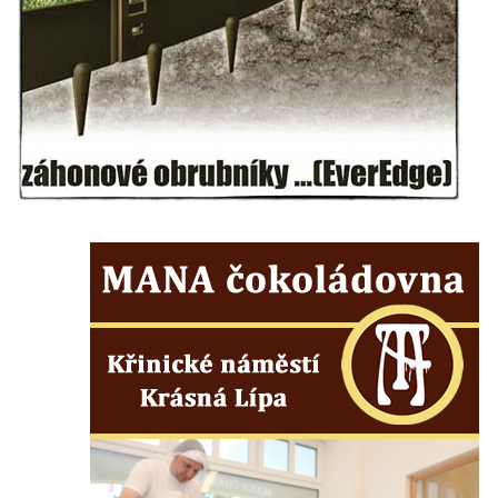
Kostel svatého Františka z Assisi v Tanvaldu
Riedlova hrobka v Desné
Kaple svaté Alžběty Durynské v Dolních
Křečanech
Márnice nového hřbitova ve Starých
Křečanech
Bývalá márnice u hřbitova v Dubé
Kostel Nalezení svatého Kříže v Dubé
Kostel Nanebevzetí Panny Marie v
Úněticích
Kostel svatého Klementa v Levém Hradci
Kostel Wang (Karpacz – Bierutowice,
Polsko)
Skalní kaple Nejsvětější Trojice u Česká
Kamenice
Kostel svatého Vendelína v Perštejně