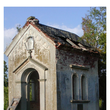
Vesnický kostel v Reinhardtsdorfu
Kaple v Oparnu
Protestantský (evangelicko-luterský) kostel
Crostau
Kaple Nanebevstoupení Panny Marie ve
Svitavě
Výklenková kaple Piety ve Svojkově
Kostel Nejsvětější Trojice ve Velenicích
Kostel svatého Vavřince v Okounově
Kostel svatých Petra a Pavla v Semilech
Kostel Nanebevzetí Panny Marie (St. Mariä
Himmelfahrt) v Schirgiswalde
Kostel svaté Máří Magdaleny u hradu
Krasíkov
Kaple Olivetské hory pod věží kostela
svatého Michaela Archanděla v Bochově