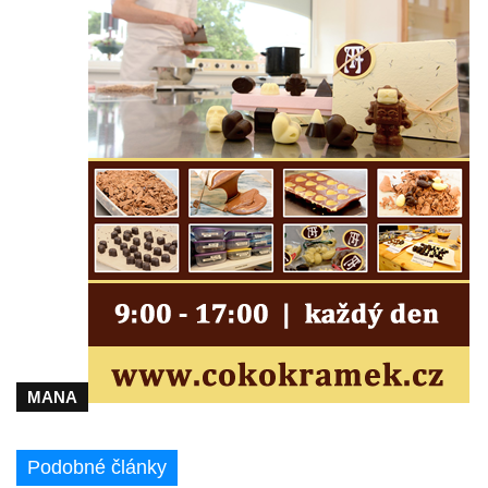
Kostel Nejsvětější Trojice v Klášterci nad
Ohří
Evangelická modlitebna u autobusového
nádraží v Dubé
Hřbitovní kaple ve Velkém Šenově
Kaple svaté Apolónie v Cítolibech
Kostel svatého Jakuba Většího v Cítolibech
Márnice na hřbitově v Chlumčanech
Kostel svatého Klementa ve Chlumčanech
Kaple svatého Václava ve Vlčí
Kaple svatého Floriána ve Veltěži
Kaple západně od Veltěž u silnice do
MANA
Černčic
Kaple Panny Marie Růžencové na návsi v
Podobné články
Konětopech