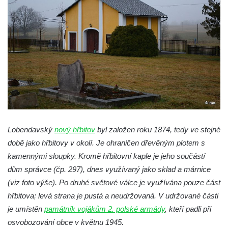
Hrobčicích
Kaple svatého Vavřince v Mirošovicích
Márnice na hřbitově v Račicích
Márnice na hřbitově v Dobříni
Kaple v Bezděkově
Kaple Nejsvětější Trojice v centru Liběšic
Výklenková kaple na rozcestí na jižním
okraji Liběšic
Lobendavský
nový hřbitov
byl založen roku 1874, tedy ve stejné
Kostel svaté Kateřiny v Chouči
době jako hřbitovy v okolí. Je ohraničen dřevěným plotem s
Kaple svatého Blažeje východně od Lužice
kamennými sloupky. Kromě hřbitovní kaple je jeho součástí
Kostel svatého Augustina v Lužici
dům správce (čp. 297), dnes využívaný jako sklad a márnice
(viz foto výše). Po druhé světové válce je využívána pouze část
Márnice na hřbitově v Lužici
hřbitova; levá strana je pustá a neudržovaná. V udržované části
Kostel svatého Martina v Kozlech
je umístěn
památník vojákům 2. polské armády
, kteří padli při
Márnice na hřbitově v Kozlech
osvobozování obce v květnu 1945.