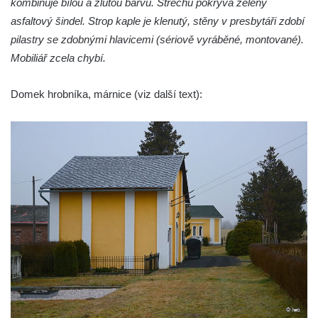
kombinuje bílou a žlutou barvu. Střechu pokrývá zelený
Křížová cesta Římov – VI. kaple – Olivetská
asfaltový šindel. Strop kaple je klenutý, stěny v presbytáři zdobí
hora (Getsemanská zahrada)
pilastry se zdobnými hlavicemi (sériově vyráběné, montované).
Křížová cesta Římov – V. kaple – Smutná
Mobiliář zcela chybí.
duše
Křížová cesta Římov – IV. kaple – Pustá ves
Domek hrobníka, márnice (viz další text):
Křížová cesta Římov – III. kaple – Stádní
brána
Křížová cesta Římov – II. kaple – Poslední
večeře Páně
Křížová cesta Římov – I. kaple – Loučení
Ježíše s Pannou Marií
Márnice na hřbitově v Římově
Kaple v Horním Třeboníně
Kaple Panny Marie v Horním Třeboníně
Kaple mezi Dolním Třebonínem a Horním
Třebonínem