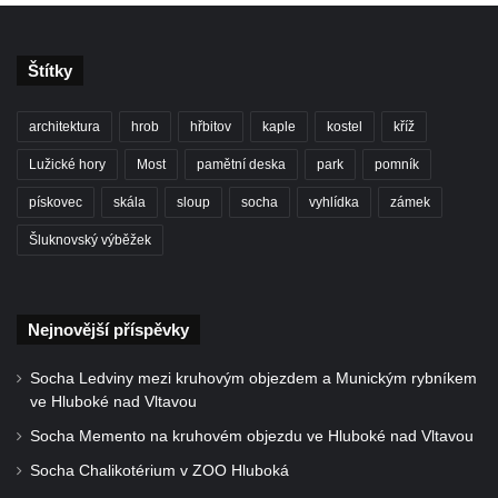
Kostel svatého Kryštofa v Kryštofově Údolí
Hrobka rodiny Havlovy na hřbitově v
Štítky
Chloumku v Mělníku
Kostel Nejsvětější Trojice na hřbitově v
architektura
hrob
hřbitov
kaple
kostel
kříž
Chloumku v Mělníku
Lužické hory
Most
pamětní deska
park
pomník
Kaple svatého Jana Nepomuckého na
Chloumečku v Mělníku
pískovec
skála
sloup
socha
vyhlídka
zámek
Hřbitovní kaple v Trávníku
Šluknovský výběžek
Hřbitovní kaple ve Svoru
Kaple na rozcestí v jižní části Budyně nad
Nejnovější příspěvky
Ohří
Kaple v centru Roudníčku
Socha Ledviny mezi kruhovým objezdem a Munickým rybníkem
Kaple u domu čp. 51 v Roudníčku
ve Hluboké nad Vltavou
Kaple v Brníkově
Socha Memento na kruhovém objezdu ve Hluboké nad Vltavou
Kostel svatého Floriána v Podbradci
Socha Chalikotérium v ZOO Hluboká