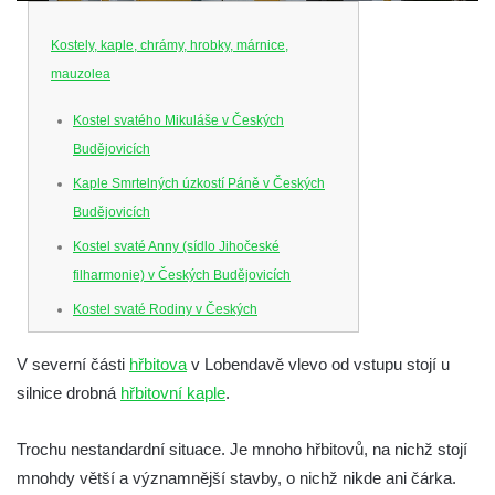
Kostely, kaple, chrámy, hrobky, márnice,
mauzolea
Kostel svatého Mikuláše v Českých
Budějovicích
Kaple Smrtelných úzkostí Páně v Českých
Budějovicích
Kostel svaté Anny (sídlo Jihočeské
filharmonie) v Českých Budějovicích
Kostel svaté Rodiny v Českých
Budějovicích
V severní části
hřbitova
v Lobendavě vlevo od vstupu stojí u
Kostel Obětování Panny Marie u kláštera
silnice drobná
hřbitovní kaple
.
dominikánů v Českých Budějovicích
Kostel Všech svatých v Kamenném Újezdě
Trochu nestandardní situace. Je mnoho hřbitovů, na nichž stojí
Kaple na křižovatce ulic Budějovická a
mnohdy větší a významnější stavby, o nichž nikde ani čárka.