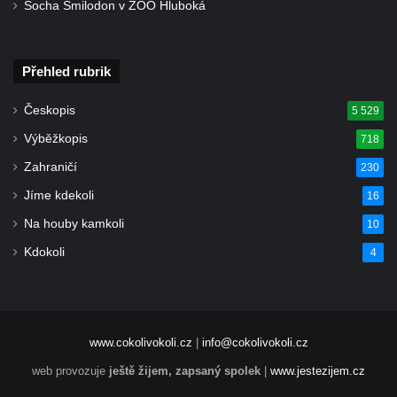
Kaple na západním okraji Ředhoště
Socha Smilodon v ZOO Hluboká
Kostel svatého Jiljí v Ředhošti
Kaple severně od Ředhoště
Přehled rubrik
Kostel Nanebevzetí Panny Marie v Horním
Jiřetíně
Českopis
5 529
Kostel Nanebevzetí Panny Marie v
Výběžkopis
718
Postoloprtech
Zahraničí
230
Hřbitovní kaple v Postoloprtech
Jíme kdekoli
16
Kostel svatého Jana Evangelisty v Malém
Na houby kamkoli
10
Březně
Kdokoli
4
Kaple svatého Antonína Paduánského na
návsi ve Vysokém Březně
Bývalá kaple svatých Jana a Pavla v
Nemilkově
www.cokolivokoli.cz
|
info@cokolivokoli.cz
Kaple svatého Jana Nepomuckého v Lišnici
web provozuje
ještě žijem, zapsaný spolek
|
www.jestezijem.cz
Hřbitovní kaple v Chotyni