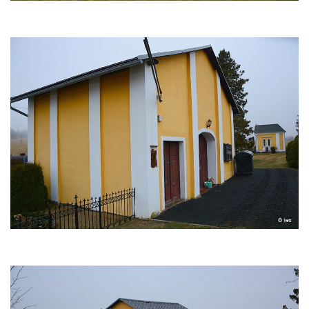
Kaple v severní části Dolního Třebonína
Márnice na hřbitově v Rybniště
Kaple u kostela svatého Jiljí v Lužci nad
Vltavou
Kostel svatého Jiljí v Lužci nad Vltavou
Kaple Božího těla na hřbitově v Hostíně u
Vojkovic
Kostel Nanebevzetí Panny Marie v Hostíně
u Vojkovic
Kaple svatého Bartoloměje v Bukolu
Hřbitovní kaple na hřbitově v Lužci nad
Vltavou
Márnice na hřbitově v Lužci nad Vltavou
Márnice na hřbitově v Hrobčicích
Kostel svatého Havla na hřbitově v