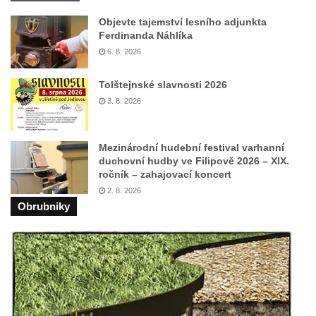
(Staršího) u Lahovic
Objevte tajemství lesního adjunkta
Kostel svatého Jakuba Většího (Staršího) u
Ferdinanda Náhlíka
Lahovic
6. 8. 2026
Kostel svatých Petra a Pavla v Želkovicích
Tolštejnské slavnosti 2026
Kaple Panny Marie Bolestné v Benešově
3. 8. 2026
nad Ploučnicí
Kostel Narození Panny Marie v Benešově
Mezinárodní hudební festival varhanní
nad Ploučnicí
duchovní hudby ve Filipově 2026 – XIX.
ročník – zahajovací koncert
Hrobová kaple Mattauschů na hřbitově v
2. 8. 2026
Benešově nad Ploučnicí
Obrubniky
Kostel svaté Anny v Tisé
Hrobka rodiny Rohn na hřbitově v
Šumburku nad Desnou – Tanvaldu
Hřbitovní kaple v Šumburku nad Desnou –
Tanvaldu