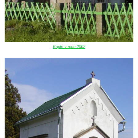
Mildeova kaple pod Ortelem
Kostel Zvěstování Panny Marie v Duchcově
Výklenková kaple v Teplické ulici u stadionu
v Duchcově
Evangelický kostel v Duchcově
Kaple v roce 2002
Kostel svatých Petra a Pavla v Jeníkově
Kaple svaté Anny v Jeníkově
Kaple Panny Marie v Lahošti
Kaple svatého Jana Nepomuckého v
Lahošti
Kostel svatého Mikuláše v Mikulášovicích
Kaple Tří otců v Mikulášovicích
Kaple Matky Boží v Mikulášovicích
Kaple Andělů strážných (Fürleova kaple) v
Mikulášovicích