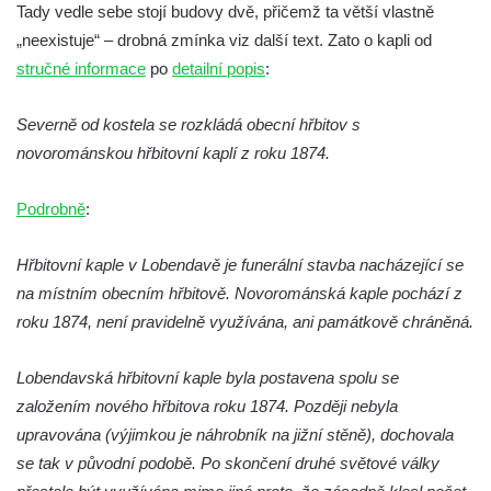
Dělnická v Kamenném Újezdě
Tady vedle sebe stojí budovy dvě, přičemž ta větší vlastně
Bývalý kostel svatých Filipa a Jakuba na
„neexistuje“ – drobná zmínka viz další text. Zato o kapli od
náměstí J. V. Kamarýta ve Velešíně
stručné informace
po
detailní popis
:
Kaple na hřbitově ve Velešíně
Severně od kostela se rozkládá obecní hřbitov s
Márnice na hřbitově ve Velešíně
novorománskou hřbitovní kaplí z roku 1874.
Kostel svatého Václava ve Velešíně
Poutní areál Římov
Podrobně
:
Kostel svatého Ducha v poutním areálu
Hřbitovní kaple v Lobendavě je funerální stavba nacházející se
Římov
na místním obecním hřbitově. Novorománská kaple pochází z
Křížová cesta Římov – XXV. kaple – Boží
roku 1874, není pravidelně využívána, ani památkově chráněná.
hrob
Křížová cesta Římov – XXIV. kaple – Pieta
Lobendavská hřbitovní kaple byla postavena spolu se
Křížová cesta Římov – XXIII. kaple –
založením nového hřbitova roku 1874. Později nebyla
Kalvárie
upravována (výjimkou je náhrobník na jižní stěně), dochovala
Křížová cesta Římov – XXII. kaple – Šimon
se tak v původní podobě. Po skončení druhé světové války
Cyrénský pomáhá Ježíši nést kříž