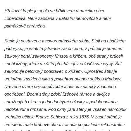
Křížová cesta Římov – XIV. kaple – U
Kaifáše (U Děvečky)
Hřbitovní kaple je spolu se hřbitovem v majetku obce
Křížová cesta Římov – XIII. kaple – U
Lobendava. Není zapsána v katastru nemovitostí a není
Annáše (U Kaifáše)
památkově chráněna.
Křížová cesta Římov – XII. kaple – Vodní
Kaple je postavena v novorománském slohu. Stojí na obdélném
brána
půdorysu, je však trojstranně zakončená. V průčelí je umístěn
Křížová cesta Římov – XI. kaple – Ježíš
štukový portál zakončený římsou a křížem, obě strany průčelí
haněn a tupen
zdobí lizény, které ve štítu přecházejí v obloučkové vlysy. Štít
Křížová cesta Římov – X. kaple – U
zakončuje betonový podstavec s křížem. Uprostřed štítu je
Cedronu
umístěna zasklená nika s polychromovanou soškou Madony.
Křížová cesta Římov – IX. kaple – U
Dřevěné dveře nejsou původní a nesou známky značného
chromého žida
opotřebení. Boční stěny zdobí lizénové rámce a dvojice
Křížová cesta Římov – VIII. kaple – Kristus
sdružených oken s jednoduchými oblouky a podokenními a
svázán a ze zahrady vyhnán
nadokenními římsami. Pod okny jižní stěny je vsazen náhrobník
vrchního učitele Franze Schiera z roku 1876. V zadní stěně je
Křížová cesta Římov – VII. kaple – Políbení
umístěno malé kruhové okno. Fasáda po poslední rekonstrukci
Jidášovo