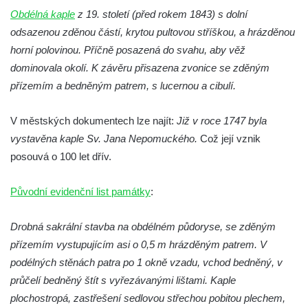
Kaple na křižovatce ulic Budějovická a
Obdélná kaple
z 19. století (před rokem 1843) s dolní
Dělnická v Kamenném Újezdě
odsazenou zděnou částí, krytou pultovou stříškou, a hrázděnou
Bývalý kostel svatých Filipa a Jakuba na
horní polovinou. Příčně posazená do svahu, aby věž
náměstí J. V. Kamarýta ve Velešíně
dominovala okolí. K závěru přisazena zvonice se zděným
přízemím a bedněným patrem, s lucernou a cibulí.
Kaple na hřbitově ve Velešíně
Márnice na hřbitově ve Velešíně
V městských dokumentech lze najít:
Již v roce 1747 byla
Kostel svatého Václava ve Velešíně
vystavěna kaple Sv. Jana Nepomuckého.
Což její vznik
Poutní areál Římov
posouvá o 100 let dřív.
Kostel svatého Ducha v poutním areálu
Původní evidenční list památky
Římov
:
Křížová cesta Římov – XXV. kaple – Boží
Drobná sakrální stavba na obdélném půdoryse, se zděným
hrob
přízemím vystupujícím asi o 0,5 m hrázděným patrem. V
Křížová cesta Římov – XXIV. kaple – Pieta
podélných stěnách patra po 1 okně vzadu, vchod bedněný, v
Křížová cesta Římov – XXIII. kaple –
průčelí bedněný štít s vyřezávanými lištami. Kaple
Kalvárie
plochostropá, zastřešení sedlovou střechou pobitou plechem,