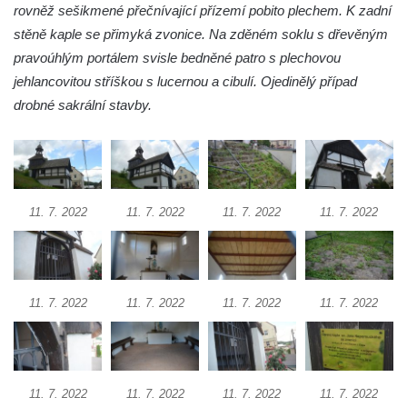
Křížová cesta Římov – XXII. kaple – Šimon
rovněž sešikmené přečnívající přízemí pobito plechem. K zadní
Cyrénský pomáhá Ježíši nést kříž
stěně kaple se přimyká zvonice. Na zděném soklu s dřevěným
pravoúhlým portálem svisle bedněné patro s plechovou
Křížová cesta Římov – XXI. kaple –
jehlancovitou stříškou s lucernou a cibulí. Ojedinělý případ
Popravní brána
drobné sakrální stavby.
Křížová cesta Římov – XX. kaple – Svatá
Veronika potkává Ježíše a utírá mu do své
roušky pot z tváře
Křížová cesta Římov – XIX. kaple – Kristus
kříž nesoucí potkává Pannu Marii
11. 7. 2022
11. 7. 2022
11. 7. 2022
11. 7. 2022
Křížová cesta Římov – XVIII. kaple – Na
Ježíše vložen kříž
Křížová cesta Římov – XVII. kaple – Velký
11. 7. 2022
11. 7. 2022
11. 7. 2022
11. 7. 2022
Pilát
Křížová cesta Římov – XVI. kaple – U
Herodesa
Křížová cesta Římov – XV. kaple – Malý
11. 7. 2022
11. 7. 2022
11. 7. 2022
11. 7. 2022