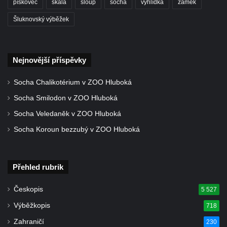
pískovec
skála
sloup
socha
vyhlídka
zámek
Kostel Božího Těla v Kraslicích
Šluknovský výběžek
Kostel svaté Maří Magdalény v Karlových
Varech
Kaple Panny Marie pod hradem Přimda
Nejnovější příspěvky
Kaple Panny Marie v Kunčicích nad Labem
Socha Chalikotérium v ZOO Hluboká
Hrobová kaple na hřbitově v Rychnově u
Socha Smilodon v ZOO Hluboká
Jablonce nad Nisou
Socha Veledaněk v ZOO Hluboká
Márnice/hřbitovní kaple na hřbitově v
Rychnově u Jablonce nad Nisou
Socha Koroun bezzubý v ZOO Hluboká
Výklenková kaple u rozcestí u domu čp. 42
v Krásné u Pěnčína
Přehled rubrik
Márnice na hřbitově v Krásné u Pěnčína
Výklenková kaple naproti domu čp. 34 v
Českopis
5 527
Krásné u Pěnčína
Výběžkopis
718
Kostel svatého Josefa v Krásné u Pěnčína
Zahraničí
230