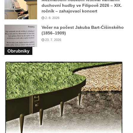
duchovní hudby ve Filipově 2026 – XIX.
Kostel svatého Havla na hřbitově v
ročník – zahajovací koncert
Hrobčicích
2. 8. 2026
Kaple svatého Vavřince v Mirošovicích
Večer na počest Jakuba Bart-Ćišinského
(1856–1909)
Márnice na hřbitově v Račicích
23. 7. 2026
Márnice na hřbitově v Dobříni
Obrubniky
Kaple v Bezděkově
Kaple Nejsvětější Trojice v centru Liběšic
Výklenková kaple na rozcestí na jižním
okraji Liběšic
Kostel svaté Kateřiny v Chouči
Kaple svatého Blažeje východně od Lužice
Kostel svatého Augustina v Lužici
Márnice na hřbitově v Lužici
Kostel svatého Martina v Kozlech