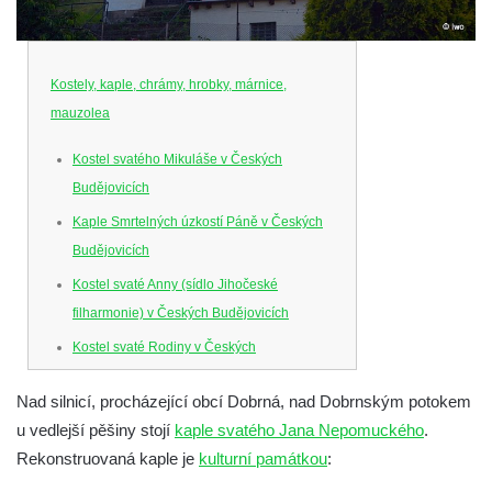
Kostely, kaple, chrámy, hrobky, márnice,
mauzolea
Kostel svatého Mikuláše v Českých
Budějovicích
Kaple Smrtelných úzkostí Páně v Českých
Budějovicích
Kostel svaté Anny (sídlo Jihočeské
filharmonie) v Českých Budějovicích
Kostel svaté Rodiny v Českých
Budějovicích
Nad silnicí, procházející obcí Dobrná, nad Dobrnským potokem
Kostel Obětování Panny Marie u kláštera
u vedlejší pěšiny stojí
kaple svatého Jana Nepomuckého
.
dominikánů v Českých Budějovicích
Rekonstruovaná kaple je
kulturní památkou
:
Kostel Všech svatých v Kamenném Újezdě