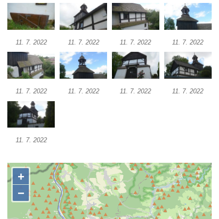
Pilát
Křížová cesta Římov – XIV. kaple – U
Kaifáše (U Děvečky)
11. 7. 2022
11. 7. 2022
11. 7. 2022
11. 7. 2022
Křížová cesta Římov – XIII. kaple – U
Annáše (U Kaifáše)
Křížová cesta Římov – XII. kaple – Vodní
brána
11. 7. 2022
11. 7. 2022
11. 7. 2022
11. 7. 2022
Křížová cesta Římov – XI. kaple – Ježíš
haněn a tupen
Křížová cesta Římov – X. kaple – U
11. 7. 2022
Cedronu
Křížová cesta Římov – IX. kaple – U
chromého žida
Křížová cesta Římov – VIII. kaple – Kristus
svázán a ze zahrady vyhnán
Křížová cesta Římov – VII. kaple – Políbení