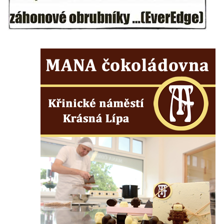
Márnice na hřbitově v Kozlech
Vesnický kostel v Reinhardtsdorfu
Kaple v Oparnu
Protestantský (evangelicko-luterský) kostel
Crostau
Kaple Nanebevstoupení Panny Marie ve
Svitavě
Výklenková kaple Piety ve Svojkově
Kostel Nejsvětější Trojice ve Velenicích
Kostel svatého Vavřince v Okounově
Kostel svatých Petra a Pavla v Semilech
Kostel Nanebevzetí Panny Marie (St. Mariä
Himmelfahrt) v Schirgiswalde
Kostel svaté Máří Magdaleny u hradu
Krasíkov