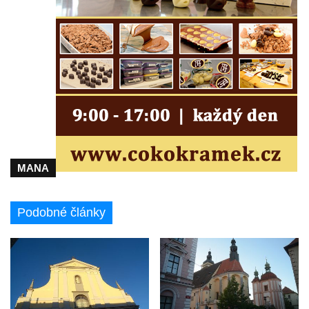
Kaple Olivetské hory pod věží kostela
svatého Michaela Archanděla v Bochově
Mildeova kaple pod Ortelem
Kostel Zvěstování Panny Marie v Duchcově
Výklenková kaple v Teplické ulici u stadionu
v Duchcově
Evangelický kostel v Duchcově
Kostel svatých Petra a Pavla v Jeníkově
Kaple svaté Anny v Jeníkově
MANA
Kaple Panny Marie v Lahošti
Kaple svatého Jana Nepomuckého v
Podobné články
Lahošti
Kostel svatého Mikuláše v Mikulášovicích
Kaple Tří otců v Mikulášovicích
Kaple Matky Boží v Mikulášovicích