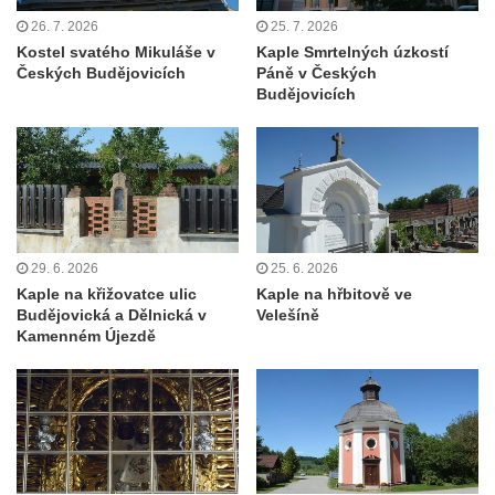
Kaple Andělů strážných (Fürleova kaple) v
26. 7. 2026
25. 7. 2026
Mikulášovicích
Kostel svatého Mikuláše v
Kaple Smrtelných úzkostí
Balzerova kaple v Mikulášovicích
Českých Budějovicích
Páně v Českých
Budějovicích
Kostel svatého Václava ve Šluknově
Kostel svatého Mikuláše v Třebušíně
Klášterní kostel svatého Františka z Assisi v
Zákupech
Kaple svatého Josefa u Zákup
29. 6. 2026
25. 6. 2026
Kostel svatých Fabiána a Šebestiána v
Kaple na křižovatce ulic
Kaple na hřbitově ve
Zákupech
Budějovická a Dělnická v
Velešíně
Kostel svatého Havla v Kuřívodech
Kamenném Újezdě
Kaple Krista v žaláři u kostela Nalezení
svatého Kříže ve Frýdlantu
Kostel Nalezení svatého Kříže ve Frýdlantu
Kostel Krista Spasitele ve Frýdlantu