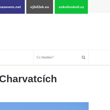
naseveru.net
výběžek.eu
cokolivokoli.cz
 Charvatcích