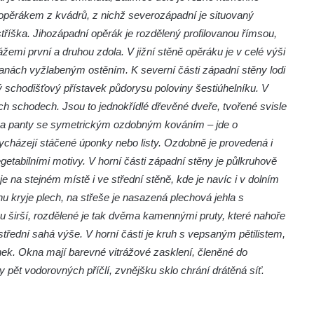
pěrákem z kvádrů, z nichž severozápadní je situovaný
tříška. Jihozápadní opěrák je rozdělený profilovanou římsou,
emi první a druhou zdola. V jižní stěně opěráku je v celé výši
ranách vyžlabeným ostěním. K severní části západní stěny lodi
ý schodišťový přístavek půdorysu poloviny šestiúhelníku. V
h schodech. Jsou to jednokřídlé dřevěné dveře, tvořené svisle
va panty se symetrickým ozdobným kováním – jde o
ycházejí stáčené úponky nebo listy. Ozdobně je provedená i
getabilními motivy. V horní části západní stěny je půlkruhově
 stejném místě i ve střední stěně, kde je navíc i v dolním
hu kryje plech, na střeše je nasazená plechová jehla s
inu širší, rozdělené je tak dvěma kamennými pruty, které nahoře
 střední sahá výše. V horní části je kruh s vepsaným pětilistem,
nek. Okna mají barevné vitrážové zasklení, členěné do
pět vodorovných příčlí, zvnějšku sklo chrání drátěná síť.