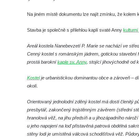
Márnice na hřbitově ve Velešíně
Kostel svatého Václava ve Velešíně
Na jiném místě dokumentu lze najít zmínku, že kolem ko
Poutní areál Římov
Stavba je společně s přilehlou kaplí svaté Anny
kulturn
Kostel svatého Ducha v poutním areálu
Římov
Areál kostela Nanebevzetí P. Marie se nachází ve střed
Křížová cesta Římov – XXV. kaple – Boží
Cenný kostel s románským jádrem, gotickou stavební f
hrob
prostá barokní
kaple sv. Anny
, stojící jihovýchodně od 
Křížová cesta Římov – XXIV. kaple – Pieta
Křížová cesta Římov – XXIII. kaple –
Kostel
je urbanistickou dominantou obce a zároveň – d
Kalvárie
okolí.
Křížová cesta Římov – XXII. kaple – Šimon
Cyrénský pomáhá Ježíši nést kříž
Orientovaný jednolodní zděný kostel má dosti členitý 
presbytář, zakončený trojstěnným závěrem (střední stě
Křížová cesta Římov – XXI. kaple –
hranolová věž, na jihu předsíň a u jihozápadního nároží
Popravní brána
u jeho napojení na loď přistavěná patrová obdélná sakris
Křížová cesta Římov – XX. kaple – Svatá
stěny lodi je umístěná válcová schodišťová věž. Půdory
Veronika potkává Ježíše a utírá mu do své