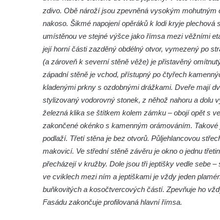
Křížová cesta Římov – IV. kaple – Pustá ves
zdivo. Obě nároží jsou zpevněná vysokým mohutným o
Křížová cesta Římov – III. kaple – Stádní
nakoso. Šikmé napojení opěráků k lodi kryje plechová s
brána
umístěnou ve stejné výšce jako římsa mezi věžními etáž
Křížová cesta Římov – II. kaple – Poslední
její horní části zazděný obdélný otvor, vymezený po st
večeře Páně
(a zároveň k severní stěně věže) je přistavěný omítnut
západní stěně je vchod, přístupný po čtyřech kamennýc
Křížová cesta Římov – I. kaple – Loučení
kladenými prkny s ozdobnými drážkami. Dveře mají d
Ježíše s Pannou Marií
stylizovaný vodorovný stonek, z něhož nahoru a dolu v
Márnice na hřbitově v Římově
železná klika se štítkem kolem zámku – obojí opět s ve
Kaple v Horním Třeboníně
zakončené okénko s kamenným orámováním. Takové je na
Kaple Panny Marie v Horním Třeboníně
podlaží. Třetí stěna je bez otvorů. Půljehlancovou střec
Kaple mezi Dolním Třebonínem a Horním
makovicí. Ve střední stěně závěru je okno o jednu třet
Třebonínem
přecházejí v kružby. Dole jsou tři jeptišky vedle sebe –
ve cviklech mezi ním a jeptiškami je vždy jeden plamé
Kaple v severní části Dolního Třebonína
buňkovitých a kosočtvercových částí. Zpevňuje ho vždy 
Márnice na hřbitově v Rybniště
Fasádu zakončuje profilovaná hlavní římsa.
Kaple u kostela svatého Jiljí v Lužci nad
Vltavou