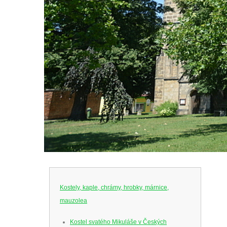
Kostely, kaple, chrámy, hrobky, márnice,
mauzolea
Kostel svatého Mikuláše v Českých