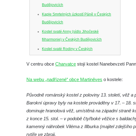
Budějovicích
Kaple Smrtelných úzkostí Páně v Českých
Budějovicích
Kostel svaté Anny (sídlo Jihočeské
filharmonie) v Českých Budějovicích
Kostel svaté Rodiny v Českých
Budějovicích
V centru obce
Charvatce
stojí kostel Nanebevzetí Pann
Kostel Obětování Panny Marie u kláštera
dominikánů v Českých Budějovicích
Na webu „nadřízené“ obce Martiněves
o kostele:
Kostel Všech svatých v Kamenném Újezdě
Kaple na křižovatce ulic Budějovická a
Původně románský kostel z poloviny 13. století, věž a p
Dělnická v Kamenném Újezdě
Barokní úpravy byly na kostele prováděny v 17. – 18. s
dominuje hranolová věž, umístěná na západní straně ko
Bývalý kostel svatých Filipa a Jakuba na
z konce 15. stol. – v podobě čtyřboké věžice s baldac
náměstí J. V. Kamarýta ve Velešíně
kamenný náhrobek Viléma z Illburka (majitel zdejšího 
Kaple na hřbitově ve Velešíně
rytíře ve zbroji.