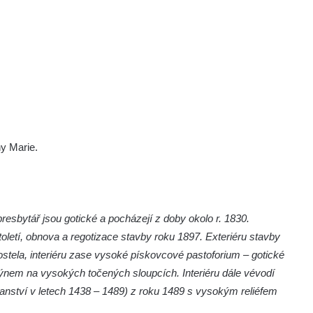
y Marie.
resbytář jsou gotické a pocházejí z doby okolo r. 1830.
toletí, obnova a regotizace stavby roku 1897. Exteriéru stavby
stela, interiéru zase vysoké pískovcové pastoforium – gotické
hýnem na vysokých točených sloupcích. Interiéru dále vévodí
panství v letech 1438 – 1489) z roku 1489 s vysokým reliéfem