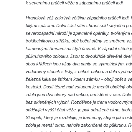
k severnímu průčelí věže a západnímu průčelí lodi.
roušky pot z tváře
Křížová cesta Římov – XIX. kaple – Kristus
Hranolová věž zakrývá většinu západního průčelí lodi
kříž nesoucí potkává Pannu Marii
bílými spárami. Dolní část stěn chrání sokl stejného pr
Křížová cesta Římov – XVIII. kaple – Na
severozápadní nároží je zpevněné opěráky, tvořenými 
Ježíše vložen kříž
trojúhelníkovou stříšku, obě boční stěny se směrem vz
Křížová cesta Římov – XVII. kaple – Velký
kamennými římsami na čtyři úrovně. V západní stěně je
Pilát
půlkruhového oblouku. Jsou to dvoukřídlé dřevěné dve
obou křídlech jsou vždy dva panty se symetrickým, n
Křížová cesta Římov – XVI. kaple – U
vodorovný stonek s listy, z něhož nahoru a dolu vycház
Herodesa
železná klika se štítkem kolem zámku – obojí opět s ve
Křížová cesta Římov – XV. kaple – Malý
kostele). Dosti těsně nad vstupem je menší obdélný o
Pilát
zdola jsou dva otvory nad sebou, umístěné v ose. Dole
Křížová cesta Římov – XIV. kaple – U
bez skleněných výplní. Rozdělené je třemi vodorovnými
Kaifáše (U Děvečky)
oddělující vyšší část věže, je pak sdružené okno, tv
Křížová cesta Římov – XIII. kaple – U
Sloupek, který je rozděluje, je kamenný, stejně jako ostě
Annáše (U Kaifáše)
zdola je menší okno, nahoře zakončené do půlkruhu. Ro
Křížová cesta Římov – XII. kaple – Vodní