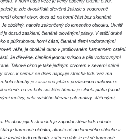
jlistu. V horní části věže je velký obdélný okenní otvor,
aletě je zde dvoukřídlá dřevěná žaluzie s vodorovně
 menší okenní otvor, dnes až na horní část bez skleněné
di. Je obdélný, nahoře zakončený do lomeného oblouku. Uvnitř
ásti je dosud zasklení, členěné olověnými pásky. V etáži druhé
nko s půlkruhovou horní částí, členěné třemi vodorovnými
 úroveň věže, je obdélné okno v profilovaném kamenném ostění.
částí. Je dřevěné, členěné jednou svislou a pěti vodorovnými
straně. Takové okno je také jediným otvorem v severní stěně
ný otvor, k němuž se dnes napojuje střecha lodi. Věž má
rcholu střechy je zasazená jehla s pozlacenou makovicí s
končené, na vrcholu svislého břevna je silueta ptáka (snad
nými motivy, pata svislého břevna pak motivy stáčenými,
. Po obou jejích stranách je západní stěna lodi, nahoře
Ve štítu je kamenné okénko, ukončené do lomeného oblouku a
sti je fasáda lodi omítnutá, zatímco dole je režné kamenné