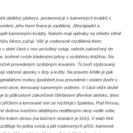
. Má obdélný půdorys, postavená je z kamenných kvádrů s
ovedení, jeho horní hrana je zaoblená. Jihozápadní a
opět kamennými kvádry. Nahoře mají opěráky na střední stěně
hůru šikmo zužují. Věž je vodorovně rozdělená třemi
 v dolní části v ose umístěný vstup, nahoře zakončený do
ře, tvořené svisle kladenými prkny s ozdobnou drážkou. Na
áročně provedeným ozdobným kováním. To tvoří stylizovaný
ejí stáčené úponky s listy a květy. Na pravém křídle je pak
getabilními motivy (podobně jsou provedené i ostatní dveře v
kenní otvor, lemovaný kamenným ostěním. V části věže druhé
 je to půlkruhově zakončené štěrbinové dřevěné okénko, dnes
 příčlemi a lemované ven se rozšiřující špaletou. Pod římsou,
ořené dvěma menšími obdélnými nedělenými okny vedle sebe.
ní kolem otvoru (na bočních stranách je širší). V etáži třetí
zděluje ho jedna svislá a pět vodorovných příčlí, kamenné