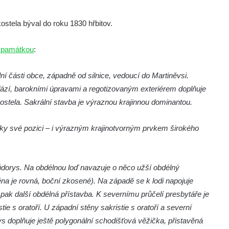
stela býval do roku 1830 hřbitov.
í památkou
:
ní části obce, západně od silnice, vedoucí do Martiněvsi.
ází, barokními úpravami a regotizovaným exteriérem doplňuje
kostela. Sakrální stavba je výraznou krajinnou dominantou.
íky své pozici – i výrazným krajinotvorným prvkem širokého
půdorys. Na obdélnou loď navazuje o něco užší obdélný
na je rovná, boční zkosené). Na západě se k lodi napojuje
 pak další obdélná přístavba. K severnímu průčelí presbytáře je
tie s oratoří. U západní stěny sakristie s oratoří a severní
s doplňuje ještě polygonální schodišťová věžička, přistavěná