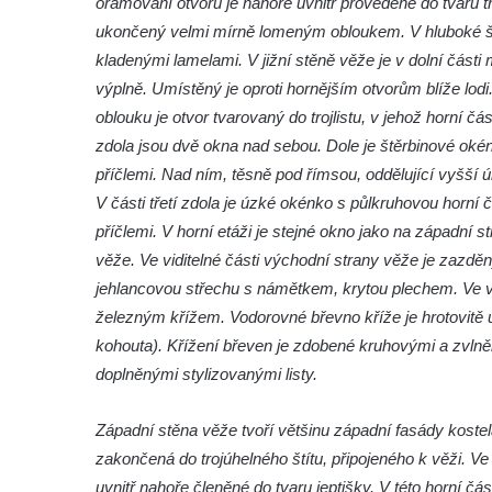
orámování otvoru je nahoře uvnitř provedené do tvaru tro
brána
ukončený velmi mírně lomeným obloukem. V hluboké šp
kladenými lamelami. V jižní stěně věže je v dolní části
Křížová cesta Římov – XI. kaple – Ježíš
výplně. Umístěný je oproti hornějším otvorům blíže lo
haněn a tupen
oblouku je otvor tvarovaný do trojlistu, v jehož horní č
Křížová cesta Římov – X. kaple – U
zdola jsou dvě okna nad sebou. Dole je štěrbinové oké
Cedronu
příčlemi. Nad ním, těsně pod římsou, oddělující vyšší
Křížová cesta Římov – IX. kaple – U
V části třetí zdola je úzké okénko s půlkruhovou horní 
chromého žida
příčlemi. V horní etáži je stejné okno jako na západní 
Křížová cesta Římov – VIII. kaple – Kristus
věže. Ve viditelné části východní strany věže je zazdě
svázán a ze zahrady vyhnán
jehlancovou střechu s námětkem, krytou plechem. Ve v
Křížová cesta Římov – VII. kaple – Políbení
železným křížem. Vodorovné břevno kříže je hrotovitě u
Jidášovo
kohouta). Křížení břeven je zdobené kruhovými a zvlně
doplněnými stylizovanými listy.
Křížová cesta Římov – VI. kaple – Olivetská
hora (Getsemanská zahrada)
Západní stěna věže tvoří většinu západní fasády kostela
Křížová cesta Římov – V. kaple – Smutná
zakončená do trojúhelného štítu, připojeného k věži. 
duše
uvnitř nahoře členěné do tvaru jeptišky. V této horní čá