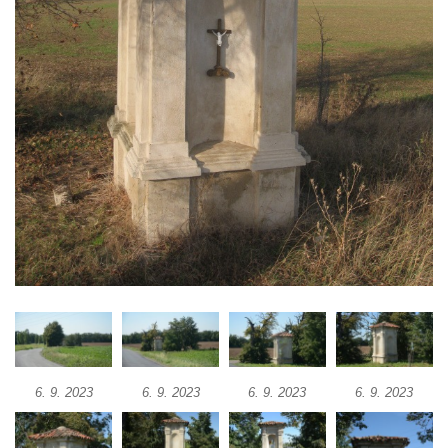
Kostel svatého Havla na hřbitově v
Hrobčicích
Kaple svatého Vavřince v Mirošovicích
Márnice na hřbitově v Račicích
Márnice na hřbitově v Dobříni
Kaple v Bezděkově
Kaple Nejsvětější Trojice v centru Liběšic
Výklenková kaple na rozcestí na jižním
okraji Liběšic
Kostel svaté Kateřiny v Chouči
Kaple svatého Blažeje východně od Lužice
Kostel svatého Augustina v Lužici
6. 9. 2023
6. 9. 2023
6. 9. 2023
6. 9. 2023
Márnice na hřbitově v Lužici
Kostel svatého Martina v Kozlech