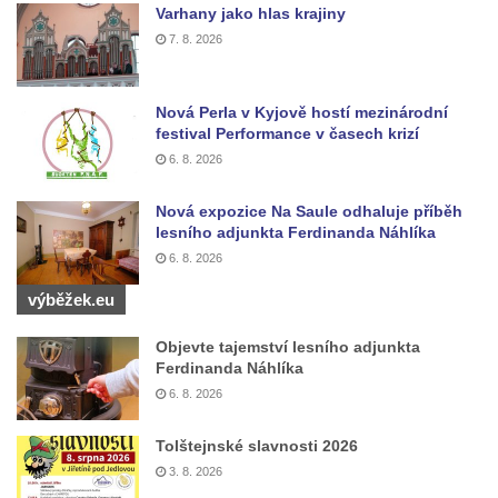
Kaple Andělů strážných (Fürleova kaple) v
Varhany jako hlas krajiny
Mikulášovicích
7. 8. 2026
Balzerova kaple v Mikulášovicích
Kostel svatého Václava ve Šluknově
Nová Perla v Kyjově hostí mezinárodní
festival Performance v časech krizí
Kostel svatého Mikuláše v Třebušíně
6. 8. 2026
Klášterní kostel svatého Františka z Assisi v
Zákupech
Nová expozice Na Saule odhaluje příběh
lesního adjunkta Ferdinanda Náhlíka
Kaple svatého Josefa u Zákup
6. 8. 2026
Kostel svatých Fabiána a Šebestiána v
výběžek.eu
Zákupech
Kostel svatého Havla v Kuřívodech
Objevte tajemství lesního adjunkta
Ferdinanda Náhlíka
Kaple Krista v žaláři u kostela Nalezení
6. 8. 2026
svatého Kříže ve Frýdlantu
Kostel Nalezení svatého Kříže ve Frýdlantu
Tolštejnské slavnosti 2026
Kostel Krista Spasitele ve Frýdlantu
3. 8. 2026