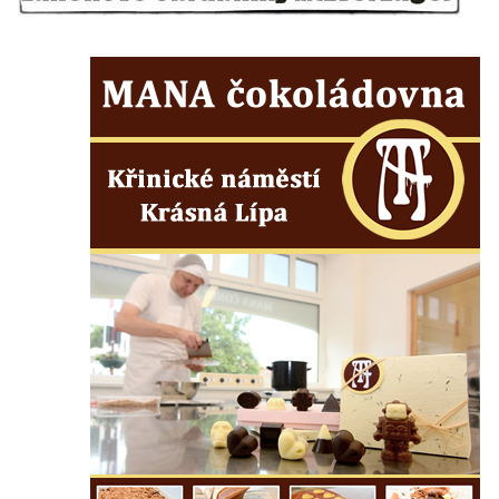
Kostel Božího Těla v Kraslicích
Kostel svaté Maří Magdalény v Karlových
Varech
Kaple Panny Marie pod hradem Přimda
Kaple Panny Marie v Kunčicích nad Labem
Hrobová kaple na hřbitově v Rychnově u
Jablonce nad Nisou
Márnice/hřbitovní kaple na hřbitově v
Rychnově u Jablonce nad Nisou
Výklenková kaple u rozcestí u domu čp. 42
v Krásné u Pěnčína
Márnice na hřbitově v Krásné u Pěnčína
Výklenková kaple naproti domu čp. 34 v
Krásné u Pěnčína
Kostel svatého Josefa v Krásné u Pěnčína