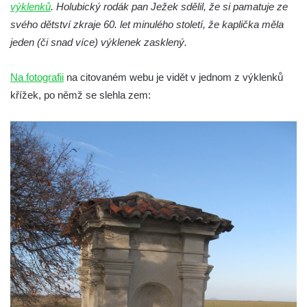
výklenků
Kaple mezi Dolním Třebonínem a Horním
. Holubický rodák pan Ježek sdělil, že si pamatuje ze
svého dětství zkraje 60. let minulého století, že kaplička měla
Třebonínem
jeden (či snad více) výklenek zasklený.
Kaple v severní části Dolního Třebonína
Márnice na hřbitově v Rybniště
Na fotografii
na citovaném webu je vidět v jednom z výklenků
Kaple u kostela svatého Jiljí v Lužci nad
křížek, po němž se slehla zem:
Vltavou
Kostel svatého Jiljí v Lužci nad Vltavou
Kaple Božího těla na hřbitově v Hostíně u
Vojkovic
Kostel Nanebevzetí Panny Marie v Hostíně
u Vojkovic
Kaple svatého Bartoloměje v Bukolu
Hřbitovní kaple na hřbitově v Lužci nad
Vltavou
Márnice na hřbitově v Lužci nad Vltavou
Márnice na hřbitově v Hrobčicích