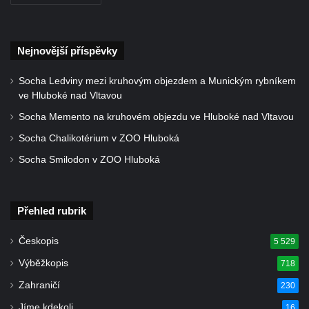
Kostel svatého Vendelína v Perštejně
Kostel Nejsvětější Trojice v Klášterci nad
Nejnovější příspěvky
Ohří
Socha Ledviny mezi kruhovým objezdem a Munickým rybníkem
Evangelická modlitebna u autobusového
ve Hluboké nad Vltavou
nádraží v Dubé
Socha Memento na kruhovém objezdu ve Hluboké nad Vltavou
Hřbitovní kaple ve Velkém Šenově
Socha Chalikotérium v ZOO Hluboká
Kaple svaté Apolónie v Cítolibech
Socha Smilodon v ZOO Hluboká
Kostel svatého Jakuba Většího v Cítolibech
Márnice na hřbitově v Chlumčanech
Kostel svatého Klementa ve Chlumčanech
Přehled rubrik
Kaple svatého Václava ve Vlčí
Českopis
5 529
Kaple svatého Floriána ve Veltěži
Výběžkopis
718
Kaple západně od Veltěž u silnice do
Zahraničí
230
Černčic
Jíme kdekoli
16