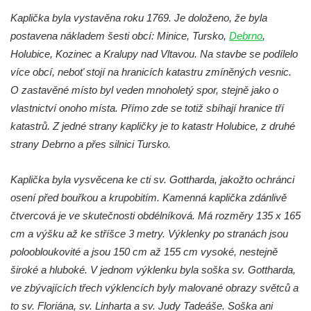
Pilát
Kaplička byla vystavěna roku 1769. Je doloženo, že byla
Křížová cesta Římov – XIV. kaple – U
postavena nákladem šesti obcí: Minice, Tursko,
Debrno
,
Kaifáše (U Děvečky)
Holubice, Kozinec a Kralupy nad Vltavou. Na stavbe se podílelo
Křížová cesta Římov – XIII. kaple – U
více obcí, neboť stojí na hranicích katastru zmíněných vesnic.
Annáše (U Kaifáše)
O zastavěné místo byl veden mnoholetý spor, stejně jako o
Křížová cesta Římov – XII. kaple – Vodní
vlastnictví onoho místa. Přímo zde se totiž sbíhají hranice tří
brána
katastrů. Z jedné strany kapličky je to katastr Holubice, z druhé
strany Debrno a přes silnici Tursko.
Křížová cesta Římov – XI. kaple – Ježíš
haněn a tupen
Kaplička byla vysvěcena ke cti sv. Gottharda, jakožto ochránci
Křížová cesta Římov – X. kaple – U
osení před bouřkou a krupobitím. Kamenná kaplička zdánlivě
Cedronu
čtvercová je ve skutečnosti obdélníková. Má rozměry 135 x 165
Křížová cesta Římov – IX. kaple – U
cm a výšku až ke stříšce 3 metry. Výklenky po stranách jsou
chromého žida
poloobloukovité a jsou 150 cm až 155 cm vysoké, nestejně
Křížová cesta Římov – VIII. kaple – Kristus
široké a hluboké. V jednom výklenku byla soška sv. Gottharda,
svázán a ze zahrady vyhnán
ve zbývajících třech výklencích byly malované obrazy světců a
Křížová cesta Římov – VII. kaple – Políbení
to sv. Floriána, sv. Linharta a sv. Judy Tadeáše. Soška ani