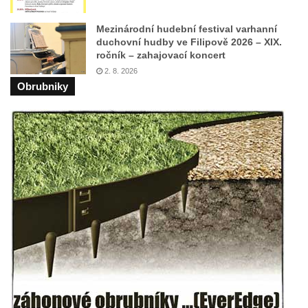
Kaple Getsemanské zahrady na křížové
cestě na Křížovém vrchu ve Frýdlantu
Mezinárodní hudební festival varhanní
Kaple Božího hrobu na Křížové cestě na
duchovní hudby ve Filipově 2026 – XIX.
ročník – zahajovací koncert
Křížovém vrchu ve Frýdlantu
2. 8. 2026
Poustevna na Křížové cestě na Křížovém
Obrubniky
vrchu ve Frýdlantu
Kostel svatého Jakuba Většího v Sokolově
Kostel Nanebevzetí Panny Marie ve
Slunečné
Kostel Jména Panny Marie v Sepekově
Kostel svatých Petra a Pavla v Růžové
Kaple Stětí svatého Jana Křtitele v
Rumburku
Bývalá synagoga v Milevsku
Kostel svaté Kateřiny Alexandrijské v
Krásně