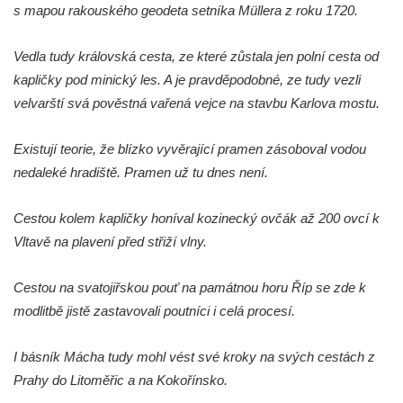
Křížová cesta Římov – XXII. kaple – Šimon
s mapou rakouského geodeta setníka Müllera z roku 1720.
Cyrénský pomáhá Ježíši nést kříž
Vedla tudy královská cesta, ze které zůstala jen polní cesta od
Křížová cesta Římov – XXI. kaple –
kapličky pod minický les. A je pravděpodobné, ze tudy vezli
Popravní brána
velvarští svá pověstná vařená vejce na stavbu Karlova mostu.
Křížová cesta Římov – XX. kaple – Svatá
Veronika potkává Ježíše a utírá mu do své
Existují teorie, že blízko vyvěrající pramen zásoboval vodou
roušky pot z tváře
nedaleké hradiště. Pramen už tu dnes není.
Křížová cesta Římov – XIX. kaple – Kristus
kříž nesoucí potkává Pannu Marii
Cestou kolem kapličky honíval kozinecký ovčák až 200 ovcí k
Křížová cesta Římov – XVIII. kaple – Na
Vltavě na plavení před střiží vlny.
Ježíše vložen kříž
Křížová cesta Římov – XVII. kaple – Velký
Cestou na svatojiřskou pouť na památnou horu Říp se zde k
Pilát
modlitbě jistě zastavovali poutníci i celá procesí.
Křížová cesta Římov – XVI. kaple – U
I básník Mácha tudy mohl vést své kroky na svých cestách z
Herodesa
Prahy do Litoměřic a na Kokořínsko.
Křížová cesta Římov – XV. kaple – Malý