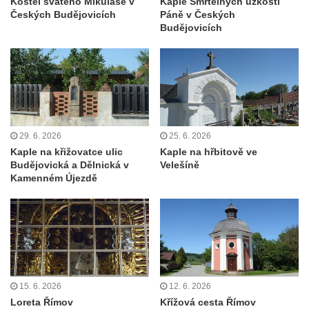
Kostel svatého Mikuláše v
Kaple Smrtelných úzkostí
Českých Budějovicích
Páně v Českých
Kaple u kostela svatého Jakuba Většího
Budějovicích
(Staršího) u Lahovic
Kostel svatého Jakuba Většího (Staršího) u
Lahovic
Kostel svatých Petra a Pavla v Želkovicích
Kaple Panny Marie Bolestné v Benešově
nad Ploučnicí
29. 6. 2026
25. 6. 2026
Kaple na křižovatce ulic
Kaple na hřbitově ve
Kostel Narození Panny Marie v Benešově
Budějovická a Dělnická v
Velešíně
nad Ploučnicí
Kamenném Újezdě
Hrobová kaple Mattauschů na hřbitově v
Benešově nad Ploučnicí
Kostel svaté Anny v Tisé
Hrobka rodiny Rohn na hřbitově v
Šumburku nad Desnou – Tanvaldu
15. 6. 2026
12. 6. 2026
Hřbitovní kaple v Šumburku nad Desnou –
Loreta Římov
Křížová cesta Římov