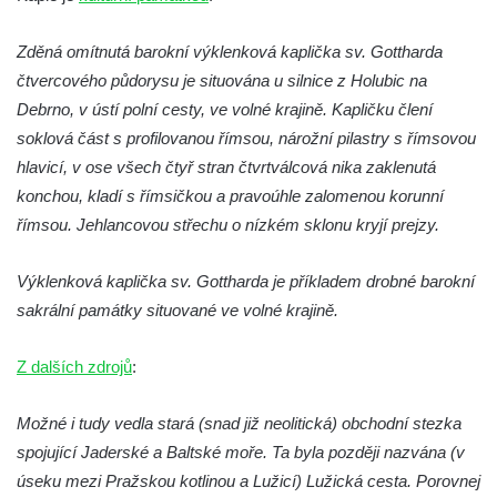
Kaple na křižovatce ulic Budějovická a
Dělnická v Kamenném Újezdě
Zděná omítnutá barokní výklenková kaplička sv. Gottharda
Bývalý kostel svatých Filipa a Jakuba na
čtvercového půdorysu je situována u silnice z Holubic na
náměstí J. V. Kamarýta ve Velešíně
Debrno, v ústí polní cesty, ve volné krajině. Kapličku člení
soklová část s profilovanou římsou, nárožní pilastry s římsovou
Kaple na hřbitově ve Velešíně
hlavicí, v ose všech čtyř stran čtvrtválcová nika zaklenutá
Márnice na hřbitově ve Velešíně
konchou, kladí s římsičkou a pravoúhle zalomenou korunní
Kostel svatého Václava ve Velešíně
římsou. Jehlancovou střechu o nízkém sklonu kryjí prejzy.
Poutní areál Římov
Kostel svatého Ducha v poutním areálu
Výklenková kaplička sv. Gottharda je příkladem drobné barokní
Římov
sakrální památky situované ve volné krajině.
Křížová cesta Římov – XXV. kaple – Boží
Z dalších zdrojů
:
hrob
Křížová cesta Římov – XXIV. kaple – Pieta
Možné i tudy vedla stará (snad již neolitická) obchodní stezka
Křížová cesta Římov – XXIII. kaple –
spojující Jaderské a Baltské moře. Ta byla později nazvána (v
Kalvárie
úseku mezi Pražskou kotlinou a Lužicí) Lužická cesta. Porovnej