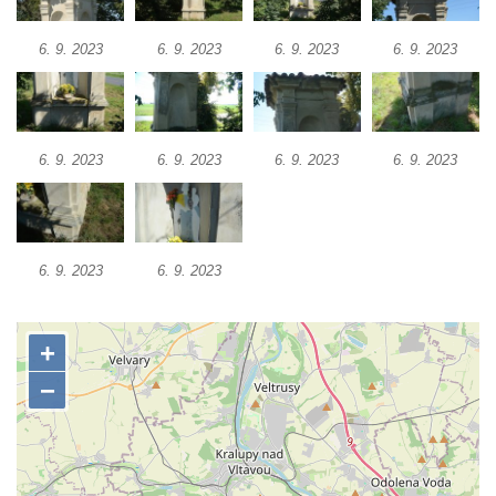
Márnice na hřbitově v Kozlech
Vesnický kostel v Reinhardtsdorfu
6. 9. 2023
6. 9. 2023
6. 9. 2023
6. 9. 2023
Kaple v Oparnu
Protestantský (evangelicko-luterský) kostel
Crostau
6. 9. 2023
6. 9. 2023
6. 9. 2023
6. 9. 2023
Kaple Nanebevstoupení Panny Marie ve
Svitavě
Výklenková kaple Piety ve Svojkově
6. 9. 2023
6. 9. 2023
Kostel Nejsvětější Trojice ve Velenicích
Kostel svatého Vavřince v Okounově
Kostel svatých Petra a Pavla v Semilech
Kostel Nanebevzetí Panny Marie (St. Mariä
Himmelfahrt) v Schirgiswalde
Kostel svaté Máří Magdaleny u hradu
Krasíkov