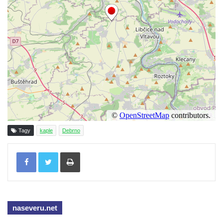
Kaple Olivetské hory pod věží kostela
svatého Michaela Archanděla v Bochově
Mildeova kaple pod Ortelem
Kostel Zvěstování Panny Marie v Duchcově
Výklenková kaple v Teplické ulici u stadionu
v Duchcově
Evangelický kostel v Duchcově
Kostel svatých Petra a Pavla v Jeníkově
Kaple svaté Anny v Jeníkově
Tagy
kaple
Debrno
Kaple Panny Marie v Lahošti
Kaple svatého Jana Nepomuckého v
Tisknout
Lahošti
Kostel svatého Mikuláše v Mikulášovicích
Kaple Tří otců v Mikulášovicích
naseveru.net
Kaple Matky Boží v Mikulášovicích