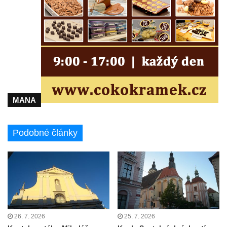
Kostel Panny Marie Pomocné s Ivanitskou
poustevnou v Teplicích nad Metují
Hřbitovní kaple/márnice na hřbitově v
Teplicích nad Metují
Kostel svatého Vavřince v Teplicích nad
Metují
Hrobová kaple Johanna Nitsche na
MANA
hřbitově na Vlčí Hoře
Kaple Panny Marie Karmelské na Vlčí Hoře
Podobné články
Kostel svatého Bartoloměje v Teplicích
Kostel svatého Jana Křtitele na Zámeckém
náměstí v Teplicích
Chrám Povýšení svatého Kříže na
Zámeckém náměstí v Teplicích
Výklenková kaple u vodojemu v severní
26. 7. 2026
25. 7. 2026
části Kozel