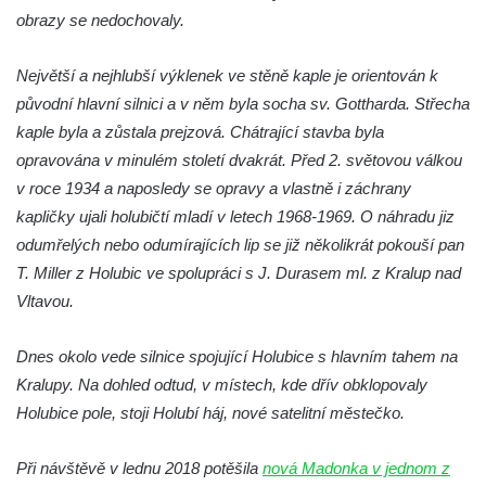
Jidášovo
obrazy se nedochovaly.
Křížová cesta Římov – VI. kaple – Olivetská
Největší a nejhlubší výklenek ve stěně kaple je orientován k
hora (Getsemanská zahrada)
původní hlavní silnici a v něm byla socha sv. Gottharda. Střecha
Křížová cesta Římov – V. kaple – Smutná
kaple byla a zůstala prejzová. Chátrající stavba byla
duše
opravována v minulém století dvakrát. Před 2. světovou válkou
Křížová cesta Římov – IV. kaple – Pustá ves
v roce 1934 a naposledy se opravy a vlastně i záchrany
Křížová cesta Římov – III. kaple – Stádní
kapličky ujali holubičtí mladí v letech 1968-1969. O náhradu jiz
brána
odumřelých nebo odumírajících lip se již několikrát pokouší pan
Křížová cesta Římov – II. kaple – Poslední
T. Miller z Holubic ve spolupráci s J. Durasem ml. z Kralup nad
večeře Páně
Vltavou.
Křížová cesta Římov – I. kaple – Loučení
Dnes okolo vede silnice spojující Holubice s hlavním tahem na
Ježíše s Pannou Marií
Kralupy. Na dohled odtud, v místech, kde dřív obklopovaly
Márnice na hřbitově v Římově
Holubice pole, stoji Holubí háj, nové satelitní městečko.
Kaple v Horním Třeboníně
Kaple Panny Marie v Horním Třeboníně
Při návštěvě v lednu 2018 potěšila
nová Madonka v jednom z