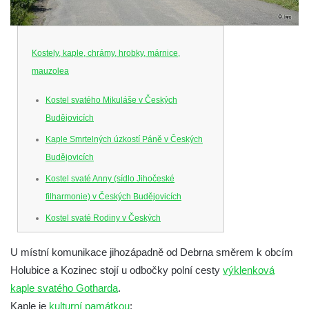
Kostely, kaple, chrámy, hrobky, márnice,
mauzolea
Kostel svatého Mikuláše v Českých
Budějovicích
Kaple Smrtelných úzkostí Páně v Českých
Budějovicích
Kostel svaté Anny (sídlo Jihočeské
filharmonie) v Českých Budějovicích
Kostel svaté Rodiny v Českých
Budějovicích
U místní komunikace jihozápadně od Debrna směrem k obcím
Kostel Obětování Panny Marie u kláštera
Holubice a Kozinec stojí u odbočky polní cesty
výklenková
dominikánů v Českých Budějovicích
kaple svatého Gotharda
.
Kostel Všech svatých v Kamenném Újezdě
Kaple je
kulturní památkou
: