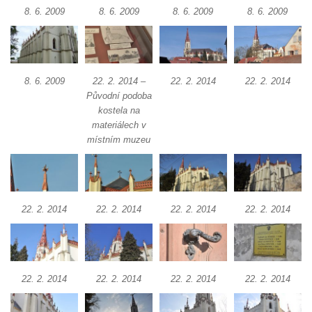
Márnice na hřbitově v Kozlech
8. 6. 2009
8. 6. 2009
8. 6. 2009
8. 6. 2009
Vesnický kostel v Reinhardtsdorfu
Kaple v Oparnu
Protestantský (evangelicko-luterský) kostel
8. 6. 2009
22. 2. 2014 –
22. 2. 2014
22. 2. 2014
Crostau
Původní podoba
kostela na
Kaple Nanebevstoupení Panny Marie ve
materiálech v
Svitavě
místním muzeu
Výklenková kaple Piety ve Svojkově
Kostel Nejsvětější Trojice ve Velenicích
Kostel svatého Vavřince v Okounově
22. 2. 2014
22. 2. 2014
22. 2. 2014
22. 2. 2014
Kostel svatých Petra a Pavla v Semilech
Kostel Nanebevzetí Panny Marie (St. Mariä
Himmelfahrt) v Schirgiswalde
Kostel svaté Máří Magdaleny u hradu
22. 2. 2014
22. 2. 2014
22. 2. 2014
22. 2. 2014
Krasíkov