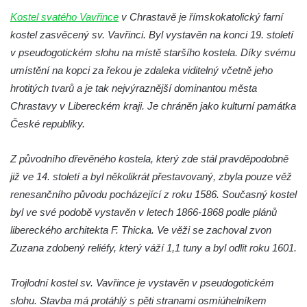
Kaple na křižovatce ulic Budějovická a
Kostel svatého Vavřince
v Chrastavě je římskokatolický farní
Dělnická v Kamenném Újezdě
kostel zasvěcený sv. Vavřinci. Byl vystavěn na konci 19. století
Bývalý kostel svatých Filipa a Jakuba na
v pseudogotickém slohu na místě staršího kostela. Díky svému
náměstí J. V. Kamarýta ve Velešíně
umístění na kopci za řekou je zdaleka viditelný včetně jeho
hrotitých tvarů a je tak nejvýraznější dominantou města
Kaple na hřbitově ve Velešíně
Chrastavy v Libereckém kraji. Je chráněn jako kulturní památka
Márnice na hřbitově ve Velešíně
České republiky.
Kostel svatého Václava ve Velešíně
Poutní areál Římov
Z původního dřevěného kostela, který zde stál pravděpodobně
Kostel svatého Ducha v poutním areálu
již ve 14. století a byl několikrát přestavovaný, zbyla pouze věž
Římov
renesančního původu pocházející z roku 1586. Současný kostel
byl ve své podobě vystavěn v letech 1866-1868 podle plánů
Křížová cesta Římov – XXV. kaple – Boží
libereckého architekta F. Thicka. Ve věži se zachoval zvon
hrob
Zuzana zdobený reliéfy, který váží 1,1 tuny a byl odlit roku 1601.
Křížová cesta Římov – XXIV. kaple – Pieta
Křížová cesta Římov – XXIII. kaple –
Trojlodní kostel sv. Vavřince je vystavěn v pseudogotickém
Kalvárie
slohu. Stavba má protáhlý s pěti stranami osmiúhelníkem