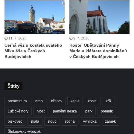
Kamenice
Kostel svatého Vendelína v Perštejně
Kostel Nejsvětější Trojice v Klášterci nad
Ohří
Evangelická modlitebna u autobusového
11. 7. 2026
9. 7. 2026
nádraží v Dubé
Černá věž u kostela svatého
Kostel Obětování Panny
Mikuláše v Českých
Marie u kláštera dominikánů
Hřbitovní kaple ve Velkém Šenově
Budějovicích
v Českých Budějovicích
Kaple svaté Apolónie v Cítolibech
Kostel svatého Jakuba Většího v Cítolibech
Márnice na hřbitově v Chlumčanech
Štítky
Kostel svatého Klementa ve Chlumčanech
Kaple svatého Václava ve Vlčí
architektura
hrob
hřbitov
kaple
kostel
kříž
Kaple svatého Floriána ve Veltěži
Lužické hory
Most
pamětní deska
park
pomník
Kaple západně od Veltěž u silnice do
pískovec
skála
sloup
socha
vyhlídka
zámek
Černčic
Šluknovský výběžek