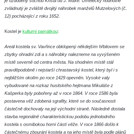
je ozdobený sochou Krista od J. Maxe. Umělecky hodnotně
Jidášovo
zvládnutý je zvláště dvojitý náhrobek manželů Mutzelových (č.
Křížová cesta Římov – VI. kaple – Olivetská
12) pocházející z roku 1652.
hora (Getsemanská zahrada)
Kostel je
kulturní památkou
:
Křížová cesta Římov – V. kaple – Smutná
duše
Areál kostela sv. Vavřince obklopený někdejším hřbitovem se
Křížová cesta Římov – IV. kaple – Pustá ves
zbytky ohradní zdi a s náhrobky nalezneme na vyvýšeném
Křížová cesta Římov – III. kaple – Stádní
místě severně od centra města. Na shodném místě stál
brána
pravděpodobně i nejstarší chrastavský kostel, který byl i s
Křížová cesta Římov – II. kaple – Poslední
nejbližším okolím po roce 1429 opevněn. Vysoké valy
večeře Páně
vybudované na rozkaz husitského hejtmana Mikuláše z
Kašperka byly pobořeny až v roce 1864. V roce 1586 byla
Křížová cesta Římov – I. kaple – Loučení
postavena věž zdobená sgrafity, které se do současnosti
Ježíše s Pannou Marií
částečně dochovaly na její východní straně. Následně dostala
Márnice na hřbitově v Římově
stavba regionálně charakteristickou podobu jednolodního
Kaple v Horním Třeboníně
kostela s osmibokou horní částí věže. V roce 1866 došlo k
Kaple Panny Marie v Horním Třeboníně
částečnému zbourání kostela a na jeho místě byla podle plánů