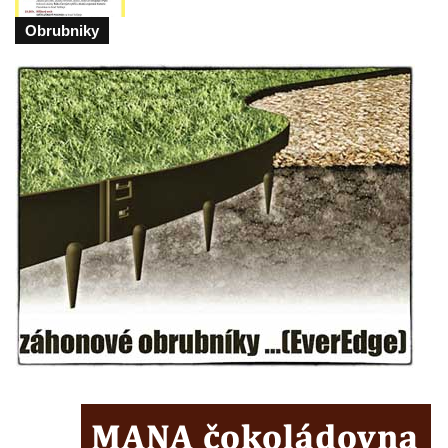
Kostel Božího Těla v Kraslicích
Obrubniky
Kostel svaté Maří Magdalény v Karlových
Varech
Kaple Panny Marie pod hradem Přimda
Kaple Panny Marie v Kunčicích nad Labem
Hrobová kaple na hřbitově v Rychnově u
Jablonce nad Nisou
Márnice/hřbitovní kaple na hřbitově v
Rychnově u Jablonce nad Nisou
Výklenková kaple u rozcestí u domu čp. 42
v Krásné u Pěnčína
Márnice na hřbitově v Krásné u Pěnčína
Výklenková kaple naproti domu čp. 34 v
Krásné u Pěnčína
Kostel svatého Josefa v Krásné u Pěnčína