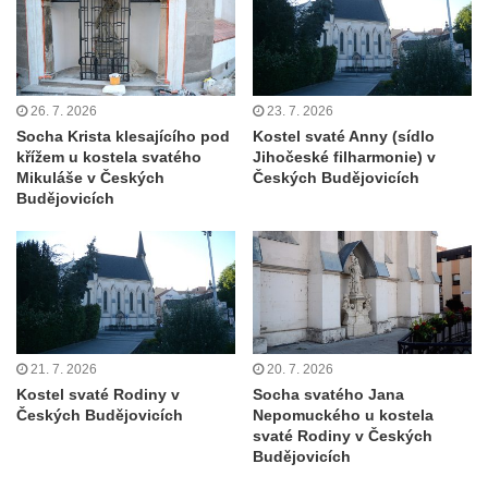
Tanvaldu
Kostel svatého Františka z Assisi v Tanvaldu
Riedlova hrobka v Desné
26. 7. 2026
23. 7. 2026
Kaple svaté Alžběty Durynské v Dolních
Socha Krista klesajícího pod
Kostel svaté Anny (sídlo
Křečanech
křížem u kostela svatého
Jihočeské filharmonie) v
Mikuláše v Českých
Českých Budějovicích
Márnice nového hřbitova ve Starých
Budějovicích
Křečanech
Bývalá márnice u hřbitova v Dubé
Kostel Nalezení svatého Kříže v Dubé
Kostel Nanebevzetí Panny Marie v
Úněticích
Kostel svatého Klementa v Levém Hradci
21. 7. 2026
20. 7. 2026
Kostel svaté Rodiny v
Socha svatého Jana
Kostel Wang (Karpacz – Bierutowice,
Českých Budějovicích
Nepomuckého u kostela
Polsko)
svaté Rodiny v Českých
Budějovicích
Skalní kaple Nejsvětější Trojice u Česká