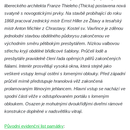
Kaple mezi Dolním Třebonínem a Horním
libereckého architekta Franze Thieleho (Thicka) postavena nová
Třebonínem
svatyně s novogotickými prvky. Na stavbě probíhající do roku
Kaple v severní části Dolního Třebonína
1868 pracoval zednický mistr Ernst Hiller ze Žitavy a tesařský
mistr Anton Michler z Chrastavy. Kostel sv. Vavřince je zděnou
Márnice na hřbitově v Rybniště
jednolodní stavbou obdélného půdorysu zakončenou ve
Kaple u kostela svatého Jiljí v Lužci nad
východním směru pětibokým presbytářem. Nízkou valbovou
Vltavou
střechu kryjí obdélné břidlicové šablony. Průčelí lodě a
Kostel svatého Jiljí v Lužci nad Vltavou
presbytáře pravidelně člení řada opěrných pilířů zakončených
Kaple Božího těla na hřbitově v Hostíně u
fiálami. Interiér prosvětlují vysoká okna, která stejně jako
Vojkovic
veškeré vstupy lemují ostění s lomenými oblouky. Před západní
Kostel Nanebevzetí Panny Marie v Hostíně
průčelí mírně předstupuje hranolová věž zakončená
u Vojkovic
prolamovaným litinovým jehlancem. Hlavní vstup se nachází ve
spodní části věže v odstupňovaném portálu s lomeným
Kaple svatého Bartoloměje v Bukolu
obloukem. Osazen je mohutnými dvoukřídlými dveřmi rámové
Hřbitovní kaple na hřbitově v Lužci nad
konstrukce doplněné v nadsvětlíku vitrají.
Vltavou
Márnice na hřbitově v Lužci nad Vltavou
Původní evidenční list památky
: