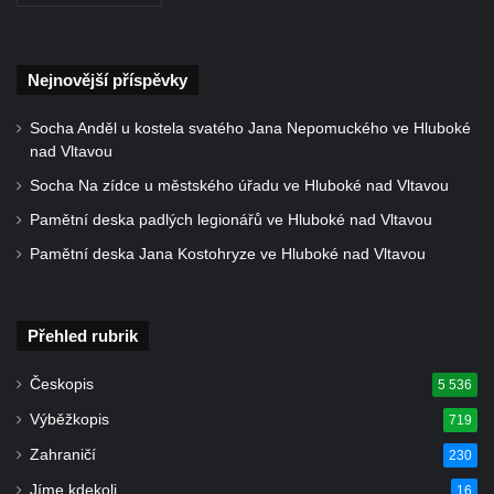
Kaple Panny Marie Růžencové na návsi v
Konětopech
Výklenková kaple u silnice jižně od Hřivic
Nejnovější příspěvky
Kostel svatého Jakuba ve Hřivicích
Socha Anděl u kostela svatého Jana Nepomuckého ve Hluboké
Kaple svatého Vavřince na návsi v
nad Vltavou
Touchovicích
Socha Na zídce u městského úřadu ve Hluboké nad Vltavou
Kaple u polní cesty východně od zámku v
Pamětní deska padlých legionářů ve Hluboké nad Vltavou
Jimlíně
Pamětní deska Jana Kostohryze ve Hluboké nad Vltavou
Kaple svatého Rocha na zvířecím hřbitově v
Jimlíně
Kaple v zahradě domu čp. 55 v Jimlíně
Přehled rubrik
Kaple svatého Josefa v Jimlíně
Českopis
5 536
Márnice na hřbitově v Opočně u Loun
Výběžkopis
719
Kostel Nanebevzetí Panny Marie v Opočně
Zahraničí
230
Kostel svaté Barbory v Otvicích
Jíme kdekoli
16