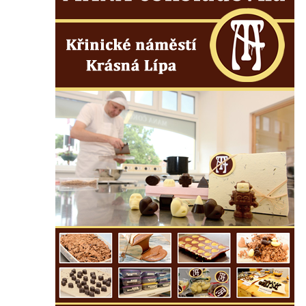
Kostel Panny Marie Pomocné s Ivanitskou
poustevnou v Teplicích nad Metují
Hřbitovní kaple/márnice na hřbitově v
Teplicích nad Metují
Kostel svatého Vavřince v Teplicích nad
Metují
Hrobová kaple Johanna Nitsche na
hřbitově na Vlčí Hoře
Kaple Panny Marie Karmelské na Vlčí Hoře
Kostel svatého Bartoloměje v Teplicích
Kostel svatého Jana Křtitele na Zámeckém
náměstí v Teplicích
Chrám Povýšení svatého Kříže na
Zámeckém náměstí v Teplicích
Výklenková kaple u vodojemu v severní
části Kozel