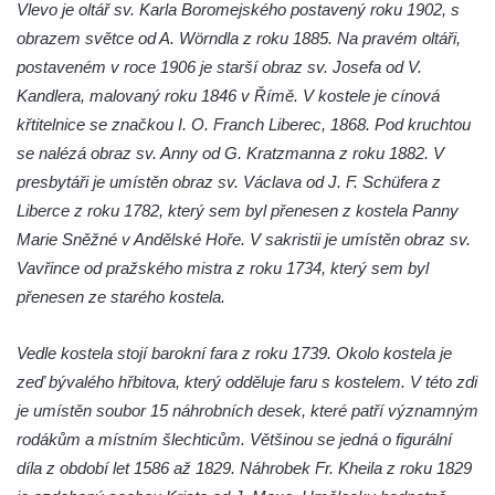
Vlevo je oltář sv. Karla Boromejského postavený roku 1902, s
Pilát
obrazem světce od A. Wörndla z roku 1885. Na pravém oltáři,
Křížová cesta Římov – XIV. kaple – U
postaveném v roce 1906 je starší obraz sv. Josefa od V.
Kaifáše (U Děvečky)
Kandlera, malovaný roku 1846 v Římě. V kostele je cínová
Křížová cesta Římov – XIII. kaple – U
křtitelnice se značkou I. O. Franch Liberec, 1868. Pod kruchtou
Annáše (U Kaifáše)
se nalézá obraz sv. Anny od G. Kratzmanna z roku 1882. V
Křížová cesta Římov – XII. kaple – Vodní
presbytáři je umístěn obraz sv. Václava od J. F. Schüfera z
brána
Liberce z roku 1782, který sem byl přenesen z kostela Panny
Křížová cesta Římov – XI. kaple – Ježíš
Marie Sněžné v Andělské Hoře. V sakristii je umístěn obraz sv.
haněn a tupen
Vavřince od pražského mistra z roku 1734, který sem byl
přenesen ze starého kostela.
Křížová cesta Římov – X. kaple – U
Cedronu
Vedle kostela stojí barokní fara z roku 1739. Okolo kostela je
Křížová cesta Římov – IX. kaple – U
zeď bývalého hřbitova, který odděluje faru s kostelem. V této zdi
chromého žida
je umístěn soubor 15 náhrobních desek, které patří významným
Křížová cesta Římov – VIII. kaple – Kristus
rodákům a místním šlechticům. Většinou se jedná o figurální
svázán a ze zahrady vyhnán
díla z období let 1586 až 1829. Náhrobek Fr. Kheila z roku 1829
Křížová cesta Římov – VII. kaple – Políbení