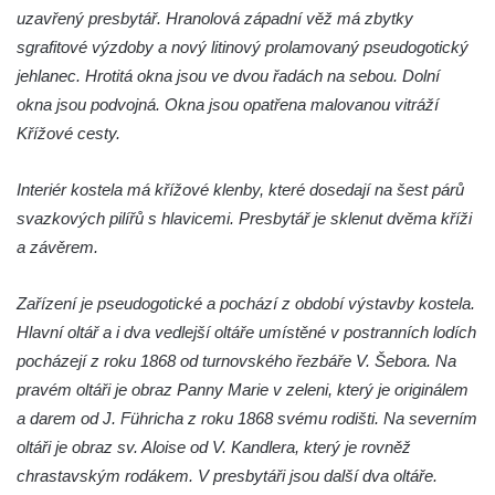
Křížová cesta Římov – XXII. kaple – Šimon
uzavřený presbytář. Hranolová západní věž má zbytky
Cyrénský pomáhá Ježíši nést kříž
sgrafitové výzdoby a nový litinový prolamovaný pseudogotický
Křížová cesta Římov – XXI. kaple –
jehlanec. Hrotitá okna jsou ve dvou řadách na sebou. Dolní
Popravní brána
okna jsou podvojná. Okna jsou opatřena malovanou vitráží
Křížové cesty.
Křížová cesta Římov – XX. kaple – Svatá
Veronika potkává Ježíše a utírá mu do své
Interiér kostela má křížové klenby, které dosedají na šest párů
roušky pot z tváře
svazkových pilířů s hlavicemi. Presbytář je sklenut dvěma kříži
Křížová cesta Římov – XIX. kaple – Kristus
a závěrem.
kříž nesoucí potkává Pannu Marii
Křížová cesta Římov – XVIII. kaple – Na
Zařízení je pseudogotické a pochází z období výstavby kostela.
Ježíše vložen kříž
Hlavní oltář a i dva vedlejší oltáře umístěné v postranních lodích
Křížová cesta Římov – XVII. kaple – Velký
pocházejí z roku 1868 od turnovského řezbáře V. Šebora. Na
Pilát
pravém oltáři je obraz Panny Marie v zeleni, který je originálem
a darem od J. Führicha z roku 1868 svému rodišti. Na severním
Křížová cesta Římov – XVI. kaple – U
oltáři je obraz sv. Aloise od V. Kandlera, který je rovněž
Herodesa
chrastavským rodákem. V presbytáři jsou další dva oltáře.
Křížová cesta Římov – XV. kaple – Malý