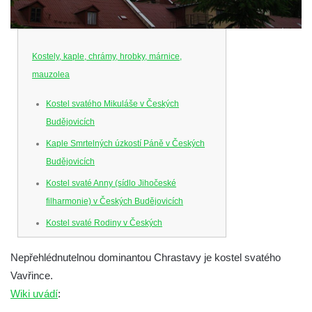
Kostely, kaple, chrámy, hrobky, márnice,
mauzolea
Kostel svatého Mikuláše v Českých
Budějovicích
Kaple Smrtelných úzkostí Páně v Českých
Budějovicích
Kostel svaté Anny (sídlo Jihočeské
filharmonie) v Českých Budějovicích
Kostel svaté Rodiny v Českých
Budějovicích
Nepřehlédnutelnou dominantou Chrastavy je kostel svatého
Kostel Obětování Panny Marie u kláštera
Vavřince.
dominikánů v Českých Budějovicích
Wiki uvádí
:
Kostel Všech svatých v Kamenném Újezdě