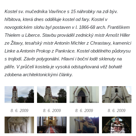
Márnice na hřbitově v Hrobčicích
Kostel svatého Havla na hřbitově v
Kostel sv. mučedníka Vavřince s 15 náhrobky na zdi býv.
Hrobčicích
hřbitova, která dnes odděluje kostel od fary. Kostel v
novogotickém slohu byl postaven v l. 1866-68 arch. Františkem
Kaple svatého Vavřince v Mirošovicích
Thielem u Liberce. Stavbu prováděl zednický mistr Arnošt Hiller
Márnice na hřbitově v Račicích
ze Žitavy, tesařský mistr Antonín Michler z Chrastavy, kameníci
Márnice na hřbitově v Dobříni
Linke a Antonín Prokop z Pankráce. Kostel obdélného půdorysu
Kaple v Bezděkově
s trojlodí. Závěr polygonální. Hlavní i boční lodě sklenuty na
Kaple Nejsvětější Trojice v centru Liběšic
pilíře. V průčelí kostela je vysoká odstupňovaná věž bohatě
zdobena architektonickými články.
Výklenková kaple na rozcestí na jižním
okraji Liběšic
Kostel svaté Kateřiny v Chouči
Kaple svatého Blažeje východně od Lužice
8. 6. 2009
8. 6. 2009
8. 6. 2009
8. 6. 2009
Kostel svatého Augustina v Lužici
Márnice na hřbitově v Lužici
Kostel svatého Martina v Kozlech