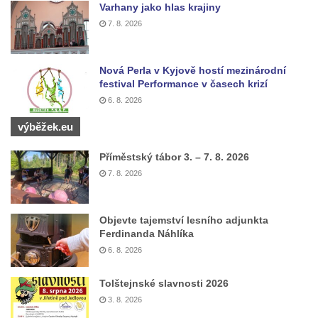
Kaple Getsemanské zahrady na křížové
Varhany jako hlas krajiny
cestě na Křížovém vrchu ve Frýdlantu
7. 8. 2026
Kaple Božího hrobu na Křížové cestě na
Křížovém vrchu ve Frýdlantu
Nová Perla v Kyjově hostí mezinárodní
festival Performance v časech krizí
Poustevna na Křížové cestě na Křížovém
6. 8. 2026
vrchu ve Frýdlantu
výběžek.eu
Kostel svatého Jakuba Většího v Sokolově
Kostel Nanebevzetí Panny Marie ve
Příměstský tábor 3. – 7. 8. 2026
Slunečné
7. 8. 2026
Kostel Jména Panny Marie v Sepekově
Kostel svatých Petra a Pavla v Růžové
Objevte tajemství lesního adjunkta
Ferdinanda Náhlíka
Kaple Stětí svatého Jana Křtitele v
6. 8. 2026
Rumburku
Bývalá synagoga v Milevsku
Tolštejnské slavnosti 2026
Kostel svaté Kateřiny Alexandrijské v
3. 8. 2026
Krásně