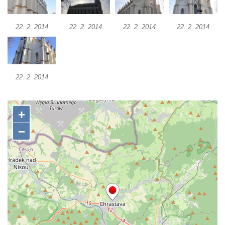
Kaple Olivetské hory pod věží kostela
svatého Michaela Archanděla v Bochově
22. 2. 2014
22. 2. 2014
22. 2. 2014
22. 2. 2014
Mildeova kaple pod Ortelem
Kostel Zvěstování Panny Marie v Duchcově
Výklenková kaple v Teplické ulici u stadionu
22. 2. 2014
v Duchcově
Evangelický kostel v Duchcově
Kostel svatých Petra a Pavla v Jeníkově
Kaple svaté Anny v Jeníkově
Kaple Panny Marie v Lahošti
Kaple svatého Jana Nepomuckého v
Lahošti
Kostel svatého Mikuláše v Mikulášovicích
Kaple Tří otců v Mikulášovicích
Kaple Matky Boží v Mikulášovicích