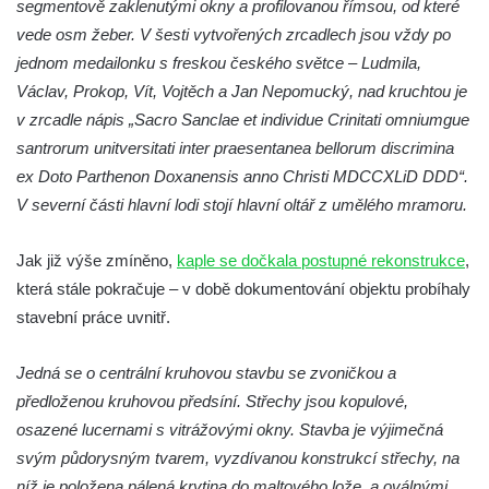
segmentově zaklenutými okny a profilovanou římsou, od které
Herodesa
vede osm žeber. V šesti vytvořených zrcadlech jsou vždy po
Křížová cesta Římov – XV. kaple – Malý
jednom medailonku s freskou českého světce – Ludmila,
Pilát
Václav, Prokop, Vít, Vojtěch a Jan Nepomucký, nad kruchtou je
Křížová cesta Římov – XIV. kaple – U
v zrcadle nápis „Sacro Sanclae et individue Crinitati omniumgue
Kaifáše (U Děvečky)
santrorum unitversitati inter praesentanea bellorum discrimina
Křížová cesta Římov – XIII. kaple – U
ex Doto Parthenon Doxanensis anno Christi MDCCXLiD DDD“.
Annáše (U Kaifáše)
V severní části hlavní lodi stojí hlavní oltář z umělého mramoru.
Křížová cesta Římov – XII. kaple – Vodní
brána
Jak již výše zmíněno,
kaple se dočkala postupné rekonstrukce
,
která stále pokračuje – v době dokumentování objektu probíhaly
Křížová cesta Římov – XI. kaple – Ježíš
stavební práce uvnitř.
haněn a tupen
Křížová cesta Římov – X. kaple – U
Jedná se o centrální kruhovou stavbu se zvoničkou a
Cedronu
předloženou kruhovou předsíní. Střechy jsou kopulové,
Křížová cesta Římov – IX. kaple – U
osazené lucernami s vitrážovými okny. Stavba je výjimečná
chromého žida
svým půdorysným tvarem, vyzdívanou konstrukcí střechy, na
Křížová cesta Římov – VIII. kaple – Kristus
níž je položena pálená krytina do maltového lože, a oválnými