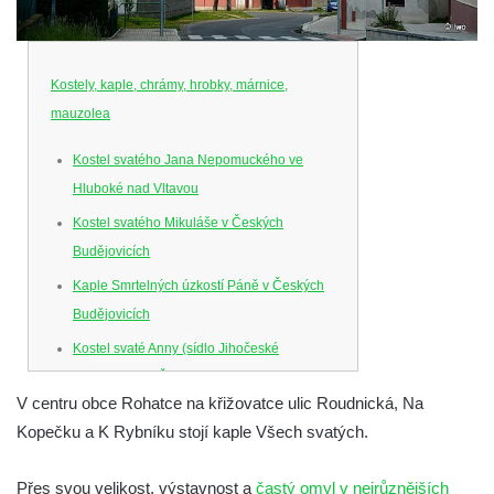
Kostely, kaple, chrámy, hrobky, márnice,
mauzolea
Kostel svatého Jana Nepomuckého ve
Hluboké nad Vltavou
Kostel svatého Mikuláše v Českých
Budějovicích
Kaple Smrtelných úzkostí Páně v Českých
Budějovicích
Kostel svaté Anny (sídlo Jihočeské
filharmonie) v Českých Budějovicích
V centru obce Rohatce na křižovatce ulic Roudnická, Na
Kostel svaté Rodiny v Českých
Kopečku a K Rybníku stojí kaple Všech svatých.
Budějovicích
Kostel Obětování Panny Marie u kláštera
Přes svou velikost, výstavnost a
častý omyl v nejrůznějších