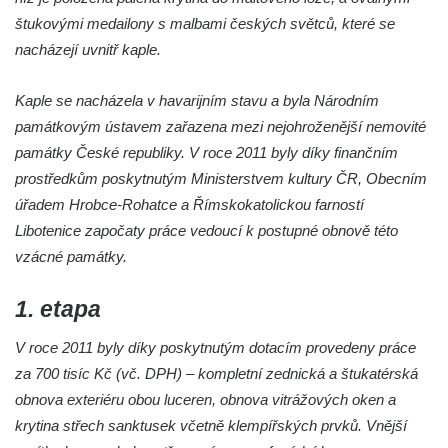
svázán a ze zahrady vyhnán
štukovými medailony s malbami českých světců, které se
Křížová cesta Římov – VII. kaple – Políbení
nacházejí uvnitř kaple.
Jidášovo
Kaple se nacházela v havarijním stavu a byla Národním
Křížová cesta Římov – VI. kaple – Olivetská
památkovým ústavem zařazena mezi nejohroženější nemovité
hora (Getsemanská zahrada)
památky České republiky. V roce 2011 byly díky finančním
Křížová cesta Římov – V. kaple – Smutná
prostředkům poskytnutým Ministerstvem kultury ČR, Obecním
duše
úřadem Hrobce-Rohatce a Římskokatolickou farností
Křížová cesta Římov – IV. kaple – Pustá ves
Libotenice započaty práce vedoucí k postupné obnově této
Křížová cesta Římov – III. kaple – Stádní
vzácné památky.
brána
1. etapa
Křížová cesta Římov – II. kaple – Poslední
večeře Páně
V roce 2011 byly díky poskytnutým dotacím provedeny práce
Křížová cesta Římov – I. kaple – Loučení
za 700 tisíc Kč (vč. DPH) – kompletní zednická a štukatérská
Ježíše s Pannou Marií
obnova exteriéru obou luceren, obnova vitrážových oken a
Márnice na hřbitově v Římově
krytina střech sanktusek včetně klempířských prvků. Vnější