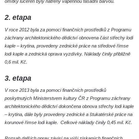
omítky luceren byly natřeny vápennou fasádní barvou.
Kaple v Horním Třeboníně
Kaple Panny Marie v Horním Třeboníně
2. etapa
Kaple mezi Dolním Třebonínem a Horním
Třebonínem
V roce 2012 byla za pomoci finančních prostředků z Programu
záchrany architektonického dědictví obnovena část střechy lodi
Kaple v severní části Dolního Třebonína
kaple – krytina, provedeny zednické práce na středové římse
Márnice na hřbitově v Rybniště
lodi kaple a zednická oprava vyzdívky. Náklady činily přibližně
Kaple u kostela svatého Jiljí v Lužci nad
0,6 mil. Kč.
Vltavou
Kostel svatého Jiljí v Lužci nad Vltavou
3. etapa
Kaple Božího těla na hřbitově v Hostíně u
V roce 2013 byla za pomoci finančních prostředků
Vojkovic
poskytnutých Ministerstvem kultury ČR z Programu záchrany
Kostel Nanebevzetí Panny Marie v Hostíně
architektonického dědictví dokončena obnova střechy lodi kaple
u Vojkovic
– krytina, dále byly provedeny zednické a štukatérské práce na
Kaple svatého Bartoloměje v Bukolu
korunové římse lodi kaple. Celkové náklady činily 0,45 mil. Kč.
Hřbitovní kaple na hřbitově v Lužci nad
Vltavou
Rozsah dalších oprav závisí na výši získaných finančních