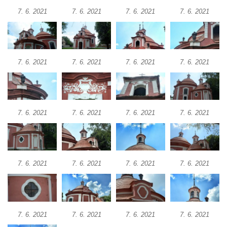
Márnice na hřbitově v Lužici
7. 6. 2021
7. 6. 2021
7. 6. 2021
7. 6. 2021
Kostel svatého Martina v Kozlech
Márnice na hřbitově v Kozlech
Vesnický kostel v Reinhardtsdorfu
7. 6. 2021
7. 6. 2021
7. 6. 2021
7. 6. 2021
Kaple v Oparnu
Protestantský (evangelicko-luterský) kostel
Crostau
Kaple Nanebevstoupení Panny Marie ve
7. 6. 2021
7. 6. 2021
7. 6. 2021
7. 6. 2021
Svitavě
Výklenková kaple Piety ve Svojkově
Kostel Nejsvětější Trojice ve Velenicích
7. 6. 2021
7. 6. 2021
7. 6. 2021
7. 6. 2021
Kostel svatého Vavřince v Okounově
Kostel svatých Petra a Pavla v Semilech
Kostel Nanebevzetí Panny Marie (St. Mariä
Himmelfahrt) v Schirgiswalde
7. 6. 2021
7. 6. 2021
7. 6. 2021
7. 6. 2021