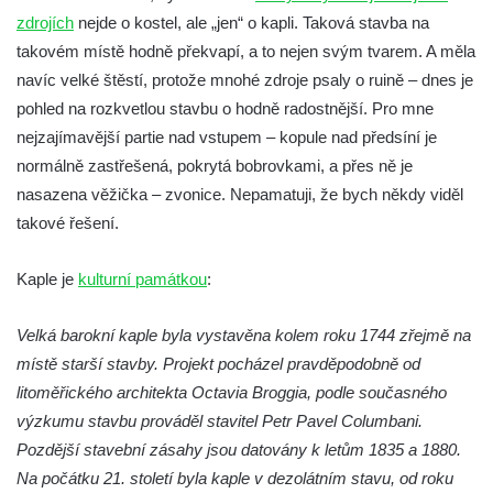
dominikánů v Českých Budějovicích
zdrojích
nejde o kostel, ale „jen“ o kapli. Taková stavba na
Kostel Všech svatých v Kamenném Újezdě
takovém místě hodně překvapí, a to nejen svým tvarem. A měla
Kaple na křižovatce ulic Budějovická a
navíc velké štěstí, protože mnohé zdroje psaly o ruině – dnes je
Dělnická v Kamenném Újezdě
pohled na rozkvetlou stavbu o hodně radostnější. Pro mne
nejzajímavější partie nad vstupem – kopule nad předsíní je
Bývalý kostel svatých Filipa a Jakuba na
normálně zastřešená, pokrytá bobrovkami, a přes ně je
náměstí J. V. Kamarýta ve Velešíně
nasazena věžička – zvonice. Nepamatuji, že bych někdy viděl
Kaple na hřbitově ve Velešíně
takové řešení.
Márnice na hřbitově ve Velešíně
Kostel svatého Václava ve Velešíně
Kaple je
kulturní památkou
:
Poutní areál Římov
Velká barokní kaple byla vystavěna kolem roku 1744 zřejmě na
Kostel svatého Ducha v poutním areálu
místě starší stavby. Projekt pocházel pravděpodobně od
Římov
litoměřického architekta Octavia Broggia, podle současného
Křížová cesta Římov – XXV. kaple – Boží
výzkumu stavbu prováděl stavitel Petr Pavel Columbani.
hrob
Pozdější stavební zásahy jsou datovány k letům 1835 a 1880.
Křížová cesta Římov – XXIV. kaple – Pieta
Na počátku 21. století byla kaple v dezolátním stavu, od roku