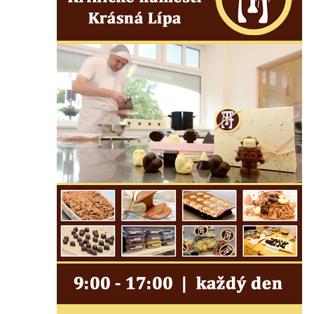
Krásné u Pěnčína
Kostel svatého Josefa v Krásné u Pěnčína
Kostel Panny Marie Pomocné s Ivanitskou
poustevnou v Teplicích nad Metují
Hřbitovní kaple/márnice na hřbitově v
Teplicích nad Metují
Kostel svatého Vavřince v Teplicích nad
Metují
Hrobová kaple Johanna Nitsche na
hřbitově na Vlčí Hoře
Kaple Panny Marie Karmelské na Vlčí Hoře
Kostel svatého Bartoloměje v Teplicích
Kostel svatého Jana Křtitele na Zámeckém
náměstí v Teplicích
Chrám Povýšení svatého Kříže na
Zámeckém náměstí v Teplicích