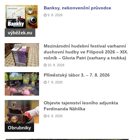
Banksy, nekonvenční průvodce
Kostel Krista Spasitele ve Frýdlantu
9. 8. 2026
Kaple Getsemanské zahrady na křížové
cestě na Křížovém vrchu ve Frýdlantu
výběžek.eu
Kaple Božího hrobu na Křížové cestě na
Křížovém vrchu ve Frýdlantu
Mezinárodní hudební festival varhanní
duchovní hudby ve Filipově 2026 – XIX.
Poustevna na Křížové cestě na Křížovém
ročník – Gloria Patri (varhany a trubka)
vrchu ve Frýdlantu
10. 8. 2026
Kostel svatého Jakuba Většího v Sokolově
Příměstský tábor 3. – 7. 8. 2026
Kostel Nanebevzetí Panny Marie ve
7. 8. 2026
Slunečné
Kostel Jména Panny Marie v Sepekově
Objevte tajemství lesního adjunkta
Ferdinanda Náhlíka
Kostel svatých Petra a Pavla v Růžové
6. 8. 2026
Kaple Stětí svatého Jana Křtitele v
Rumburku
Obrubniky
Bývalá synagoga v Milevsku