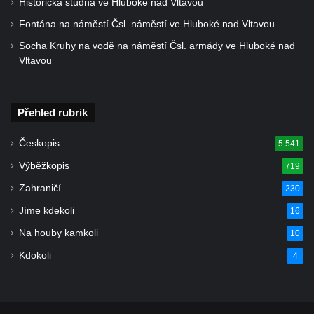
Kaple západně od Veltěž u silnice do
Historická studna ve Hluboké nad Vltavou
Černčic
Fontána na náměstí Čsl. náměstí ve Hluboké nad Vltavou
Kaple Panny Marie Růžencové na návsi v
Socha Kruhy na vodě na náměstí Čsl. armády ve Hluboké nad
Konětopech
Vltavou
Výklenková kaple u silnice jižně od Hřivic
Kostel svatého Jakuba ve Hřivicích
Přehled rubrik
Kaple svatého Vavřince na návsi v
Touchovicích
Českopis
5 541
Kaple u polní cesty východně od zámku v
Výběžkopis
719
Jimlíně
Zahraničí
230
Kaple svatého Rocha na zvířecím hřbitově v
Jíme kdekoli
16
Jimlíně
Na houby kamkoli
10
Kaple v zahradě domu čp. 55 v Jimlíně
Kdokoli
4
Kaple svatého Josefa v Jimlíně
Márnice na hřbitově v Opočně u Loun
Kostel Nanebevzetí Panny Marie v Opočně