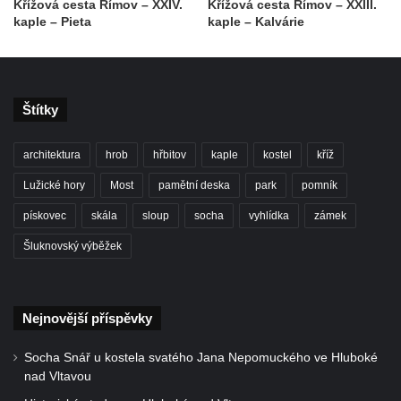
Křížová cesta Římov – XXIV.
Křížová cesta Římov – XXIII.
kaple – Pieta
kaple – Kalvárie
Skalní kaple Nejsvětější Trojice u Česká
Kamenice
Kostel svatého Vendelína v Perštejně
Kostel Nejsvětější Trojice v Klášterci nad
Štítky
Ohří
architektura
hrob
hřbitov
kaple
kostel
kříž
Evangelická modlitebna u autobusového
nádraží v Dubé
Lužické hory
Most
pamětní deska
park
pomník
Hřbitovní kaple ve Velkém Šenově
pískovec
skála
sloup
socha
vyhlídka
zámek
Kaple svaté Apolónie v Cítolibech
Šluknovský výběžek
Kostel svatého Jakuba Většího v Cítolibech
Márnice na hřbitově v Chlumčanech
Nejnovější příspěvky
Kostel svatého Klementa ve Chlumčanech
Kaple svatého Václava ve Vlčí
Socha Snář u kostela svatého Jana Nepomuckého ve Hluboké
Kaple svatého Floriána ve Veltěži
nad Vltavou