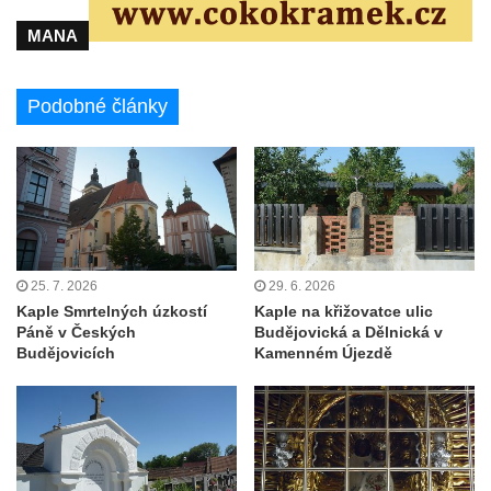
Výklenková kaple u vodojemu v severní
MANA
části Kozel
Kaple u kostela svatého Jakuba Většího
Podobné články
(Staršího) u Lahovic
Kostel svatého Jakuba Většího (Staršího) u
Lahovic
Kostel svatých Petra a Pavla v Želkovicích
Kaple Panny Marie Bolestné v Benešově
nad Ploučnicí
25. 7. 2026
29. 6. 2026
Kaple Smrtelných úzkostí
Kaple na křižovatce ulic
Kostel Narození Panny Marie v Benešově
Páně v Českých
Budějovická a Dělnická v
nad Ploučnicí
Budějovicích
Kamenném Újezdě
Hrobová kaple Mattauschů na hřbitově v
Benešově nad Ploučnicí
Kostel svaté Anny v Tisé
Hrobka rodiny Rohn na hřbitově v