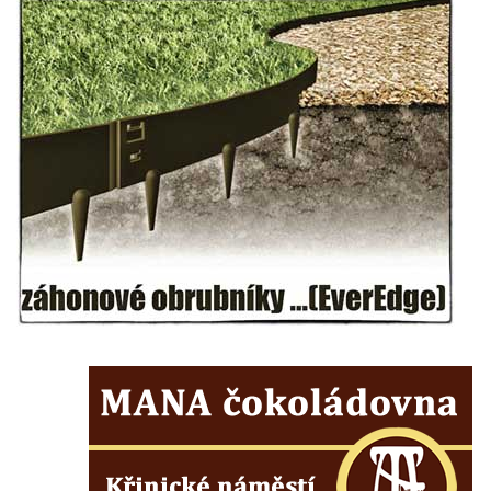
Kostel svaté Kateřiny Alexandrijské v
Krásně
Kostel Božího Těla v Kraslicích
Kostel svaté Maří Magdalény v Karlových
Varech
Kaple Panny Marie pod hradem Přimda
Kaple Panny Marie v Kunčicích nad Labem
Hrobová kaple na hřbitově v Rychnově u
Jablonce nad Nisou
Márnice/hřbitovní kaple na hřbitově v
Rychnově u Jablonce nad Nisou
Výklenková kaple u rozcestí u domu čp. 42
v Krásné u Pěnčína
Márnice na hřbitově v Krásné u Pěnčína
Výklenková kaple naproti domu čp. 34 v