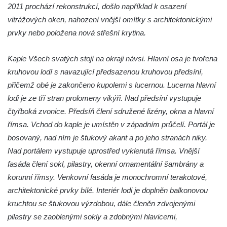
Křížová cesta Římov – XXIII. kaple –
2011 prochází rekonstrukcí, došlo například k osazení
Kalvárie
vitrážových oken, nahození vnější omítky s architektonickými
Křížová cesta Římov – XXII. kaple – Šimon
prvky nebo položena nová střešní krytina.
Cyrénský pomáhá Ježíši nést kříž
Kaple Všech svatých stojí na okraji návsi. Hlavní osa je tvořena
Křížová cesta Římov – XXI. kaple –
kruhovou lodí s navazující předsazenou kruhovou předsíní,
Popravní brána
přičemž obé je zakončeno kupolemi s lucernou. Lucerna hlavní
Křížová cesta Římov – XX. kaple – Svatá
lodi je ze tří stran prolomeny vikýři. Nad předsíní vystupuje
Veronika potkává Ježíše a utírá mu do své
čtyřboká zvonice. Předsíň člení sdružené lizény, okna a hlavní
roušky pot z tváře
římsa. Vchod do kaple je umístěn v západním průčelí. Portál je
Křížová cesta Římov – XIX. kaple – Kristus
bosovaný, nad ním je štukový akant a po jeho stranách niky.
kříž nesoucí potkává Pannu Marii
Nad portálem vystupuje uprostřed vyklenutá římsa. Vnější
Křížová cesta Římov – XVIII. kaple – Na
fasáda člení sokl, pilastry, okenní ornamentální šambrány a
Ježíše vložen kříž
korunní římsy. Venkovní fasáda je monochromní terakotové,
Křížová cesta Římov – XVII. kaple – Velký
architektonické prvky bílé. Interiér lodi je doplněn balkonovou
Pilát
kruchtou se štukovou výzdobou, dále členěn zdvojenými
pilastry se zaoblenými sokly a zdobnými hlavicemi,
Křížová cesta Římov – XVI. kaple – U