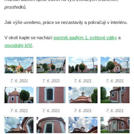
prostředků.
Márnice na hřbitově v Lužci nad Vltavou
Márnice na hřbitově v Hrobčicích
Jak výše uvedeno, práce se nezastavily a pokračují v interiéru.
Kostel svatého Havla na hřbitově v
Hrobčicích
V okolí kaple se nachází
pomník padlým 1. světové války
a
Kaple svatého Vavřince v Mirošovicích
novodobý kříž
.
Márnice na hřbitově v Račicích
Márnice na hřbitově v Dobříni
Kaple v Bezděkově
Kaple Nejsvětější Trojice v centru Liběšic
7. 6. 2021
7. 6. 2021
7. 6. 2021
7. 6. 2021
Výklenková kaple na rozcestí na jižním
okraji Liběšic
Kostel svaté Kateřiny v Chouči
7. 6. 2021
7. 6. 2021
7. 6. 2021
7. 6. 2021
Kaple svatého Blažeje východně od Lužice
Kostel svatého Augustina v Lužici