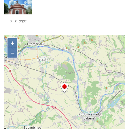
Kostel svaté Máří Magdaleny u hradu
Krasíkov
Kaple Olivetské hory pod věží kostela
7. 6. 2021
svatého Michaela Archanděla v Bochově
Mildeova kaple pod Ortelem
Kostel Zvěstování Panny Marie v Duchcově
Výklenková kaple v Teplické ulici u stadionu
v Duchcově
Evangelický kostel v Duchcově
Kostel svatých Petra a Pavla v Jeníkově
Kaple svaté Anny v Jeníkově
Kaple Panny Marie v Lahošti
Kaple svatého Jana Nepomuckého v
Lahošti
Kostel svatého Mikuláše v Mikulášovicích