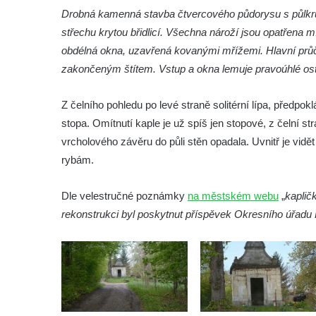
Márnice na hřbitově ve Velešíně
Drobná kamenná stavba čtvercového půdorysu s půlkr
Kostel svatého Václava ve Velešíně
střechu krytou břidlicí. Všechna nároží jsou opatřena m
Poutní areál Římov
obdélná okna, uzavřená kovanými mřížemi. Hlavní průč
zakončeným štítem. Vstup a okna lemuje pravoúhlé ost
Kostel svatého Ducha v poutním areálu
Římov
Z čelního pohledu po levé straně solitérní lípa, předpokl
Křížová cesta Římov – XXV. kaple – Boží
stopa. Omítnutí kaple je už spíš jen stopové, z čelní s
hrob
vrcholového závěru do půli stěn opadala. Uvnitř je vid
Křížová cesta Římov – XXIV. kaple – Pieta
rybám.
Křížová cesta Římov – XXIII. kaple –
Kalvárie
Dle velestručné poznámky
na městském webu
„
kaplič
Křížová cesta Římov – XXII. kaple – Šimon
rekonstrukci byl poskytnut příspěvek Okresního úřadu 
Cyrénský pomáhá Ježíši nést kříž
Křížová cesta Římov – XXI. kaple –
Popravní brána
Křížová cesta Římov – XX. kaple – Svatá
Veronika potkává Ježíše a utírá mu do své