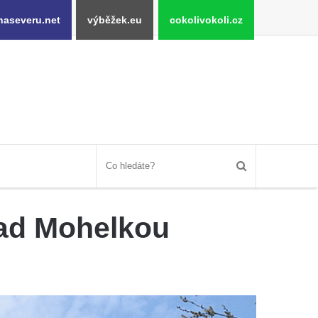
naseveru.net
výběžek.eu
cokolivokoli.cz
nad Mohelkou