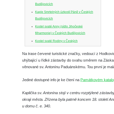
Budějovicích
Kaple Smrtelných úzkostí Páně v Českých
Budějovicích
Kostel svaté Anny (sídlo Jihočeské
filharmonie) v Českých Budějovicích
Kostel svaté Rodiny v Českých
Budějovicích
Na trase červené turistické značky, vedoucí z Hodkov
Kostel Obětování Panny Marie u kláštera
uhýbající u řídké zástavby do svahu směrem na Záska
dominikánů v Českých Budějovicích
věnované sv. Antonínu Paduánskému. Tou první je malá
Kostel Všech svatých v Kamenném Újezdě
Kaple na křižovatce ulic Budějovická a
Jediné dostupné info je ke čtení na
Památkovém katalo
Dělnická v Kamenném Újezdě
Kaplička sv. Antonína stojí v centru rozptýlené zástav
Bývalý kostel svatých Filipa a Jakuba na
okraji města. Zřízena byla patrně koncem 18. století 
náměstí J. V. Kamarýta ve Velešíně
u domu č. e. 340.
Kaple na hřbitově ve Velešíně