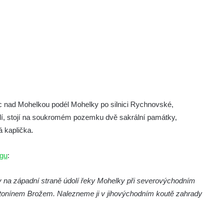
ic nad Mohelkou podél Mohelky po silnici Rychnovské,
lí, stojí na soukromém pozemku dvě sakrální památky,
 kaplička.
gu
:
by na západní straně údolí řeky Mohelky při severovýchodním
Antonínem Brožem. Nalezneme ji v jihovýchodním koutě zahrady