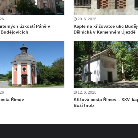
026
29. 6. 2026
rtelných úzkostí Páně v
Kaple na křižovatce ulic Buděj
 Budějovicích
Dělnická v Kamenném Újezdě
026
12. 6. 2026
cesta Římov
Křížová cesta Římov – XXV. ka
Boží hrob