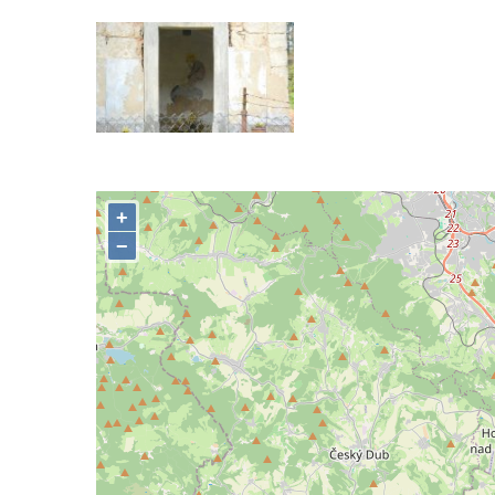
roušky pot z tváře
Křížová cesta Římov – XIX. kaple – Kristus
kříž nesoucí potkává Pannu Marii
Křížová cesta Římov – XVIII. kaple – Na
Ježíše vložen kříž
Křížová cesta Římov – XVII. kaple – Velký
Pilát
Křížová cesta Římov – XVI. kaple – U
Herodesa
Křížová cesta Římov – XV. kaple – Malý
Pilát
Křížová cesta Římov – XIV. kaple – U
Kaifáše (U Děvečky)
Křížová cesta Římov – XIII. kaple – U
Annáše (U Kaifáše)
Křížová cesta Římov – XII. kaple – Vodní