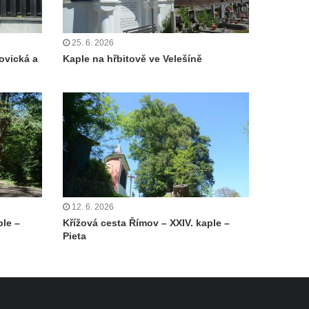
25. 6. 2026
ovická a
Kaple na hřbitově ve Velešíně
12. 6. 2026
ple –
Křížová cesta Římov – XXIV. kaple –
Pieta