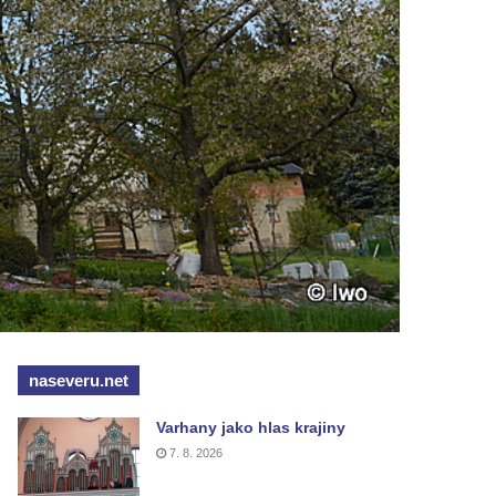
naseveru.net
Varhany jako hlas krajiny
7. 8. 2026