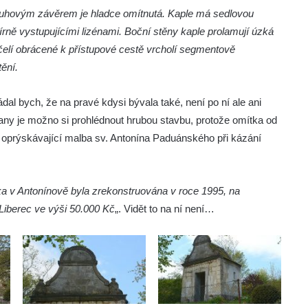
uhovým závěrem je hladce omítnutá. Kaple má sedlovou
írně vystupujícími lizénami. Boční stěny kaple prolamují úzká
elí obrácené k přístupové cestě vrcholí segmentově
ění.
ádal bych, že na pravé kdysi bývala také, není po ní ale ani
trany je možno si prohlédnout hrubou stavbu, protože omítka od
ět oprýskávající malba sv. Antonína Paduánského při kázání
ka v Antonínově byla zrekonstruována v roce 1995, na
Liberec ve výši 50.000 Kč
„. Vidět to na ní není…