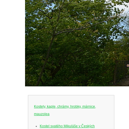
Kostely, kaple, chrámy, hrobky, márnice,
mauzolea
Kostel svatého Mikuláše v Českých