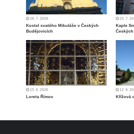
Křížová cesta Římov – IV. kaple – Pustá ves
Křížová cesta Římov – III. kaple – Stádní
26. 7. 2026
25. 7. 2
brána
Kostel svatého Mikuláše v Českých
Kaple Sm
Křížová cesta Římov – II. kaple – Poslední
Budějovicích
Českých
večeře Páně
Křížová cesta Římov – I. kaple – Loučení
Ježíše s Pannou Marií
Márnice na hřbitově v Římově
Kaple v Horním Třeboníně
Kaple Panny Marie v Horním Třeboníně
15. 6. 2026
12. 6. 2
Kaple mezi Dolním Třebonínem a Horním
Loreta Římov
Křížová 
Třebonínem
Kaple v severní části Dolního Třebonína
Márnice na hřbitově v Rybniště
Kaple u kostela svatého Jiljí v Lužci nad
Vltavou