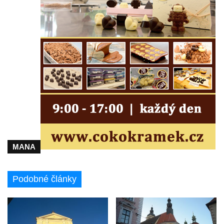
Kostel svatého Havla na hřbitově v
Hrobčicích
Kaple svatého Vavřince v Mirošovicích
Márnice na hřbitově v Račicích
Márnice na hřbitově v Dobříni
Kaple v Bezděkově
Kaple Nejsvětější Trojice v centru Liběšic
Výklenková kaple na rozcestí na jižním
okraji Liběšic
MANA
Kostel svaté Kateřiny v Chouči
Kaple svatého Blažeje východně od Lužice
Podobné články
Kostel svatého Augustina v Lužici
Márnice na hřbitově v Lužici
Kostel svatého Martina v Kozlech