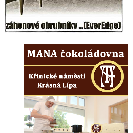
Kaple mezi Dolním Třebonínem a Horním
Třebonínem
Kaple v severní části Dolního Třebonína
Márnice na hřbitově v Rybniště
Kaple u kostela svatého Jiljí v Lužci nad
Vltavou
Kostel svatého Jiljí v Lužci nad Vltavou
Kaple Božího těla na hřbitově v Hostíně u
Vojkovic
Kostel Nanebevzetí Panny Marie v Hostíně
u Vojkovic
Kaple svatého Bartoloměje v Bukolu
Hřbitovní kaple na hřbitově v Lužci nad
Vltavou
Márnice na hřbitově v Lužci nad Vltavou
Márnice na hřbitově v Hrobčicích