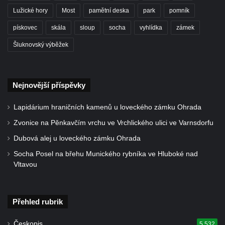
Kaple Andělů strážných (Fürleova kaple) v
Lužické hory
Most
pamětní deska
park
pomník
Mikulášovicích
pískovec
skála
sloup
socha
vyhlídka
zámek
Balzerova kaple v Mikulášovicích
Šluknovský výběžek
Kostel svatého Václava ve Šluknově
Kostel svatého Mikuláše v Třebušíně
Klášterní kostel svatého Františka z Assisi v
Nejnovější příspěvky
Zákupech
Kaple svatého Josefa u Zákup
Lapidárium hraničních kamenů u loveckého zámku Ohrada
Kostel svatých Fabiána a Šebestiána v
Zvonice na Pěnkavčím vrchu ve Vrchlického ulici ve Varnsdorfu
Zákupech
Dubová alej u loveckého zámku Ohrada
Kostel svatého Havla v Kuřívodech
Socha Posel na břehu Munického rybníka ve Hluboké nad
Vltavou
Kaple Krista v žaláři u kostela Nalezení
svatého Kříže ve Frýdlantu
Kostel Nalezení svatého Kříže ve Frýdlantu
Přehled rubrik
Kostel Krista Spasitele ve Frýdlantu
Českopis
5 532