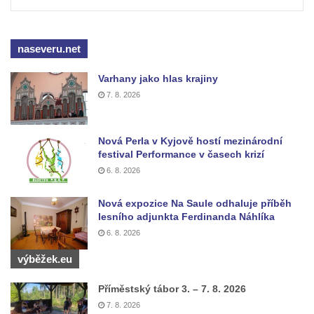
Pilát
Křížová cesta Římov – XIV. kaple – U
Kaifáše (U Děvečky)
naseveru.net
Křížová cesta Římov – XIII. kaple – U
Varhany jako hlas krajiny
Annáše (U Kaifáše)
7. 8. 2026
Křížová cesta Římov – XII. kaple – Vodní
brána
Nová Perla v Kyjově hostí mezinárodní
Křížová cesta Římov – XI. kaple – Ježíš
festival Performance v časech krizí
haněn a tupen
6. 8. 2026
Křížová cesta Římov – X. kaple – U
Nová expozice Na Saule odhaluje příběh
Cedronu
lesního adjunkta Ferdinanda Náhlíka
Křížová cesta Římov – IX. kaple – U
6. 8. 2026
chromého žida
výběžek.eu
Křížová cesta Římov – VIII. kaple – Kristus
svázán a ze zahrady vyhnán
Příměstský tábor 3. – 7. 8. 2026
7. 8. 2026
Křížová cesta Římov – VII. kaple – Políbení