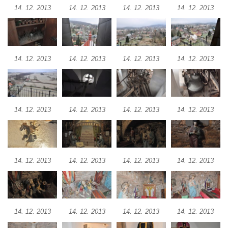
Ledebour
14. 12. 2013
14. 12. 2013
14. 12. 2013
14. 12. 2013
Kaple svatého Michaela v Kozinci
Kostel Narození Panny Marie v Holubici
Kaple svatého Gotharda jihozápadně od
14. 12. 2013
14. 12. 2013
14. 12. 2013
14. 12. 2013
Debrna
Kaple svatého Václava v Debrně
Hrobová kaple rodiny Nových na hřbitově v
14. 12. 2013
14. 12. 2013
14. 12. 2013
14. 12. 2013
Kralupech nad Vltavou
Hrobová kaple rodiny Hrubých II. na
hřbitově v Kralupech nad Vltavou
Hrobová kaple rodiny Hrubých I. na
14. 12. 2013
14. 12. 2013
14. 12. 2013
14. 12. 2013
hřbitově v Kralupech nad Vltavou
Hrobová kaple rodiny Pejškovy na hřbitově
v Kralupech nad Vltavou
14. 12. 2013
14. 12. 2013
14. 12. 2013
14. 12. 2013
Chrám Záštity Přesvaté Bohorodice (bývalá
hřbitovní kaple) v Kralupech nad Vltavou