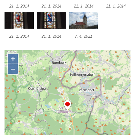
Skalní kaple v zahradě domu čp. 48 za
21. 1. 2014
21. 1. 2014
21. 1. 2014
21. 1. 2014
kostelem svatých Petra a Pavla v Horním
Prysku
Kostel svatého Jakuba Staršího v České
21. 1. 2014
21. 1. 2014
7. 4. 2021
Kamenici
Kaple Panny Marie v ulici Na Skalce ve
Cvikově
Kaple na návsi v Brozánkách
Kaple Nejsvětější Trojice v centru Hořína
Hrobka Lobkowiczů na hřbitově v Hoříně
Výklenková kaple v jižní části Hořína
Výklenková kaple na domě Vodárenská čp.
271/1 v Mělníku
Kaple svatého Antonína v Nové Vsi-
Teplicích