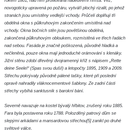
rokem 1801, nad ním profilovaná nadedveřní římsa. Věž,
Márnice na hřbitově v Římově
novogoticky upravená po požáru, vytváří plochý rizalit, po jehož
Kaple v Horním Třeboníně
stranách jsou umístěny vedlejší vchody. Průčelí doplňují tři
Kaple Panny Marie v Horním Třeboníně
obdélná okna s půlkruhovým zakončením umístěná nad
Kaple mezi Dolním Třebonínem a Horním
vchody. Okna bočních stěn jsou povětšinou obdélná,
Třebonínem
zakončená půlkruhovým obloukem, rozmístěná ve třech řadách
nad sebou. Fasáda je značně poškozená, původně hladká a
Kaple v severní části Dolního Třebonína
nečleněná, pouze okna mají jednoduché orámování s klenáky.
Márnice na hřbitově v Rybniště
Jižní stěnu zdobí dřevěný dvojramenný kříž s nápisem „Rette
Kaple u kostela svatého Jiljí v Lužci nad
deine Seele!“ (Spas svou duši!) a letopočty 1895, 1909 a 2009.
Vltavou
Střechu pokrývaly původně pálené tašky, které při poslední
Kostel svatého Jiljí v Lužci nad Vltavou
opravě nahradily vláknocementové šablony. Ze zadní části
Kaple Božího těla na hřbitově v Hostíně u
střechy vybíhá sanktusník s barokní bání.
Vojkovic
Severně navazuje na kostel bývalý hřbitov, zrušený roku 1885.
Kostel Nanebevzetí Panny Marie v Hostíně
Fara byla postavena roku 1788. Polozděný patrový dům se
u Vojkovic
slepými arkádami a mansardovou střechou[5] zanikl po druhé
Kaple svatého Bartoloměje v Bukolu
světové válce.