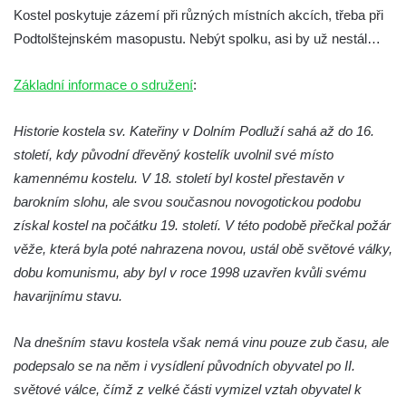
Chrám Povýšení svatého Kříže na
Kostel poskytuje zázemí při různých místních akcích, třeba při
Zámeckém náměstí v Teplicích
Podtolštejnském masopustu. Nebýt spolku, asi by už nestál…
Výklenková kaple u vodojemu v severní
části Kozel
Základní informace o sdružení
:
Kaple u kostela svatého Jakuba Většího
Historie kostela sv. Kateřiny v Dolním Podluží sahá až do 16.
(Staršího) u Lahovic
století, kdy původní dřevěný kostelík uvolnil své místo
Kostel svatého Jakuba Většího (Staršího) u
kamennému kostelu. V 18. století byl kostel přestavěn v
Lahovic
barokním slohu, ale svou současnou novogotickou podobu
Kostel svatých Petra a Pavla v Želkovicích
získal kostel na počátku 19. století. V této podobě přečkal požár
Kaple Panny Marie Bolestné v Benešově
věže, která byla poté nahrazena novou, ustál obě světové války,
nad Ploučnicí
dobu komunismu, aby byl v roce 1998 uzavřen kvůli svému
Kostel Narození Panny Marie v Benešově
havarijnímu stavu.
nad Ploučnicí
Na dnešním stavu kostela však nemá vinu pouze zub času, ale
Hrobová kaple Mattauschů na hřbitově v
podepsalo se na něm i vysídlení původních obyvatel po II.
Benešově nad Ploučnicí
světové válce, čímž z velké části vymizel vztah obyvatel k
Kostel svaté Anny v Tisé