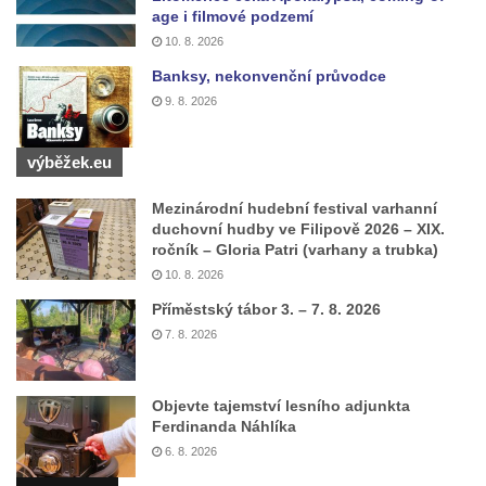
Lischkeova kaple severně od Dolní
age i filmové podzemí
10. 8. 2026
Chřibské
Banksy, nekonvenční průvodce
Farská kaple pod Širokým vrchem
9. 8. 2026
Kostel svatého Michaela v Nové Roli
Kostel svatých Petra a Pavla v Kadani
výběžek.eu
Kostel svaté Anny v Kadani
Mezinárodní hudební festival varhanní
Chrám pokoje v Hrádku nad Nisou
duchovní hudby ve Filipově 2026 – XIX.
Kostel svatého Bartoloměje v Hrádku nad
ročník – Gloria Patri (varhany a trubka)
Nisou
10. 8. 2026
Kostel svatého Mikuláše v Tisové u
Příměstský tábor 3. – 7. 8. 2026
Tachova
7. 8. 2026
Kostel svatého Vavřince v Náchodě
Kostel svaté Kateřiny Alexandrijské ve
Objevte tajemství lesního adjunkta
Ferdinanda Náhlíka
Vysokém nad Jizerou
6. 8. 2026
Kostel svatého Prokopa v Jablonci nad