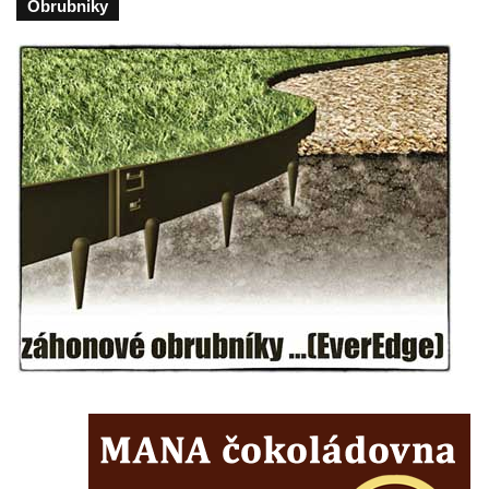
Obrubniky
Jizerou
Pavilon bývalé studny na náměstí Dr. Karla
Kramáře ve Vysokém nad Jizerou
Evangelický kostel (Centrum setkávání) v
Dolní Poustevně
Kostel Nanebevstupení Páně na hřbitově v
Mikulášovicích
Kostel Nanebevzetí Panny Marie na Velkém
náměstí v Hradci Králové
Kaple svatého Klimenta u Bílé věže v
Hradci Králové
Katedrální kostel Svatého Ducha na Velkém
náměstí v Hradci Králové
Kostel svatých Petra a Pavla v Mimoni
Kaple na návsi v Radosticích
Kaple na návsi v Borči