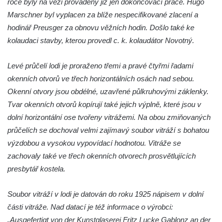
roce byly na věži prováděny již jen dokončovací práce. Hugo
Nepomuckého ve Starých Křečanech
Marschner byl vyplacen za blíže nespecifikované zlacení a
Kostel svatého Jana Nepomuckého ve
hodinář Preusger za obnovu věžních hodin. Došlo také ke
Starých Křečanech
kolaudaci stavby, kterou provedl c. k. kolaudátor Novotný.
Kostel svatého Václava v Srbské Kamenici
Levé průčelí lodi je proraženo třemi a pravé čtyřmi řadami
Kostel svatého Kryštofa v Kryštofově Údolí
okenních otvorů ve třech horizontálních osách nad sebou.
Hrobka rodiny Havlovy na hřbitově v
Okenní otvory jsou obdélné, uzavřené půlkruhovými záklenky.
Chloumku v Mělníku
Tvar okenních otvorů kopírují také jejich výplně, které jsou v
Kostel Nejsvětější Trojice na hřbitově v
dolní horizontální ose tvořeny vitrážemi. Na obou zmiňovaných
Chloumku v Mělníku
průčelích se dochoval velmi zajímavý soubor vitráží s bohatou
Kaple svatého Jana Nepomuckého na
výzdobou a vysokou vypovídací hodnotou. Vitráže se
Chloumečku v Mělníku
zachovaly také ve třech okenních otvorech prosvětlujících
Hřbitovní kaple v Trávníku
presbytář kostela.
Hřbitovní kaple ve Svoru
Soubor vitráží v lodi je datován do roku 1925 nápisem v dolní
Kaple na rozcestí v jižní části Budyně nad
části vitráže. Nad datací je též informace o výrobci:
Ohří
„Ausgefertigt von der Kunstglaserei Fritz Lucke Gablonz an der