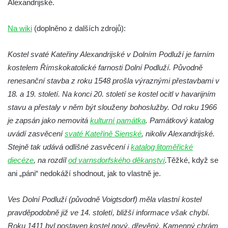
Alexandrijské.
Kostel Obětování Panny Marie u kláštera
dominikánů v Českých Budějovicích
Na wiki
(doplněno z dalších zdrojů):
Kostel Všech svatých v Kamenném Újezdě
Kostel svaté Kateřiny Alexandrijské v Dolním Podluží je farním
Kaple na křižovatce ulic Budějovická a
kostelem Římskokatolické farnosti Dolní Podluží. Původně
Dělnická v Kamenném Újezdě
renesanční stavba z roku 1548 prošla výraznými přestavbami v
Bývalý kostel svatých Filipa a Jakuba na
18. a 19. století. Na konci 20. století se kostel ocitl v havarijním
náměstí J. V. Kamarýta ve Velešíně
stavu a přestaly v něm být slouženy bohoslužby. Od roku 1966
Kaple na hřbitově ve Velešíně
je zapsán jako nemovitá
kulturní památka
. Památkový katalog
Márnice na hřbitově ve Velešíně
uvádí zasvěcení
svaté Kateřině Sienské
, nikoliv Alexandrijské.
Kostel svatého Václava ve Velešíně
Stejně tak udává odlišné zasvěcení i
katalog litoměřické
Poutní areál Římov
diecéze
, na rozdíl
od varnsdorfského děkanství
.
Těžké, když se
ani „páni“ nedokáží shodnout, jak to vlastně je.
Kostel svatého Ducha v poutním areálu
Římov
Ves Dolní Podluží (původně Voigtsdorf) měla vlastní kostel
Křížová cesta Římov – XXV. kaple – Boží
pravděpodobně již ve 14. století, bližší informace však chybí.
hrob
Roku 1411 byl postaven kostel nový, dřevěný. Kamenný chrám