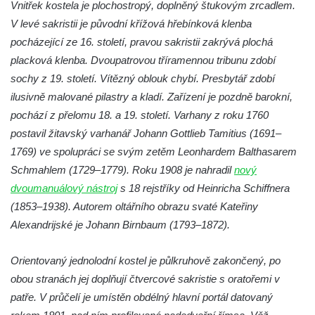
Vnitřek kostela je plochostropý, doplněný štukovým zrcadlem.
Křížová cesta Římov – VIII. kaple – Kristus
V levé sakristii je původní křížová hřebínková klenba
svázán a ze zahrady vyhnán
pocházející ze 16. století, pravou sakristii zakrývá plochá
Křížová cesta Římov – VII. kaple – Políbení
placková klenba. Dvoupatrovou tříramennou tribunu zdobí
Jidášovo
sochy z 19. století. Vítězný oblouk chybí. Presbytář zdobí
ilusivně malované pilastry a kladí. Zařízení je pozdně barokní,
Křížová cesta Římov – VI. kaple – Olivetská
pochází z přelomu 18. a 19. století. Varhany z roku 1760
hora (Getsemanská zahrada)
postavil žitavský varhanář Johann Gottlieb Tamitius (1691–
Křížová cesta Římov – V. kaple – Smutná
1769) ve spolupráci se svým zetěm Leonhardem Balthasarem
duše
Schmahlem (1729–1779). Roku 1908 je nahradil
nový
Křížová cesta Římov – IV. kaple – Pustá ves
dvoumanuálový nástroj
s 18 rejstříky od Heinricha Schiffnera
Křížová cesta Římov – III. kaple – Stádní
(1853–1938). Autorem oltářního obrazu svaté Kateřiny
brána
Alexandrijské je Johann Birnbaum (1793–1872).
Křížová cesta Římov – II. kaple – Poslední
večeře Páně
Orientovaný jednolodní kostel je půlkruhově zakončený, po
obou stranách jej doplňují čtvercové sakristie s oratořemi v
Křížová cesta Římov – I. kaple – Loučení
patře. V průčelí je umístěn obdélný hlavní portál datovaný
Ježíše s Pannou Marií