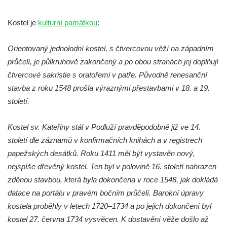
Hřbitovní kaple na hřbitově v Lužci nad
Vltavou
Kostel je
kulturní památkou
:
Márnice na hřbitově v Lužci nad Vltavou
Márnice na hřbitově v Hrobčicích
Orientovaný jednolodní kostel, s čtvercovou věží na západním
průčelí, je půlkruhově zakončený a po obou stranách jej doplňují
Kostel svatého Havla na hřbitově v
čtvercové sakristie s oratořemi v patře. Původně renesanční
Hrobčicích
stavba z roku 1548 prošla výraznými přestavbami v 18. a 19.
Kaple svatého Vavřince v Mirošovicích
století.
Márnice na hřbitově v Račicích
Márnice na hřbitově v Dobříni
Kostel sv. Kateřiny stál v Podluží pravděpodobně již ve 14.
Kaple v Bezděkově
století dle záznamů v konfirmačních knihách a v registrech
papežských desátků. Roku 1411 měl být vystavěn nový,
Kaple Nejsvětější Trojice v centru Liběšic
nejspíše dřevěný kostel. Ten byl v polovině 16. století nahrazen
Výklenková kaple na rozcestí na jižním
zděnou stavbou, která byla dokončena v roce 1548, jak dokládá
okraji Liběšic
datace na portálu v pravém bočním průčelí. Barokní úpravy
Kostel svaté Kateřiny v Chouči
kostela proběhly v letech 1720–1734 a po jejich dokončení byl
Kaple svatého Blažeje východně od Lužice
kostel 27. června 1734 vysvěcen. K dostavění věže došlo až