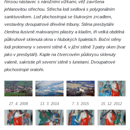
římsou nástavec s nárožními vížkami, věž završena
Podluží
jehlanovitou střechou. Střecha lodi sedlová s polygonálním
Kostel svatého Bartoloměje ve Velkém
sanktusníkem. Loď plochostropá se štukovým zrcadlem,
Šenově
vestavěny dvoupatrové dřevěné tribuny. Stěna presbytáře
Kaple Anděla Strážce na Valdeku
členěna ilusivně malovanými pilastry a kladím, tři velká obdélná
Hřbitovní kaple v Lipové
půlkruhově sklenutá okna v hlubokých špaletách. Boční stěny
Márnice na bývalém hřbitově u kostela
lodi prolomeny v severní stěně 4, v jižní stěně 3 patry oken (tvar
svatých Šimona a Judy v Lipové u Šluknova
jako v presbytáři). Kaple na čtvercovém půdorysu sklenuty
valeně, sakristie při severní stěně s lunetami. Dvoupatrové
Hřbitovní kaple v Lobendavě
plochostropé oratoře.
Kostel Navštívení Panny Marie v
Lobendavě
Márnice na bývalém hřbitově u kostela
Navštívení Panny Marie v Lobendavě
27. 4. 2008
13. 3. 2014
7. 3. 2015
15. 12. 2012
Kaple svaté Anny na Anenském vrchu u
Lobendavy
Kostel svaté Máří Magdalény v Krásné Lípě
Kostel Narození svatého Jana Křtitele v