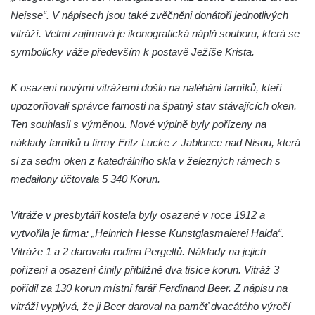
Kaple v centru Roudníčku
Neisse“. V nápisech jsou také zvěčněni donátoři jednotlivých
Kaple u domu čp. 51 v Roudníčku
vitráží. Velmi zajímavá je ikonografická náplň souboru, která se
Kaple v Brníkově
symbolicky váže především k postavě Ježíše Krista.
Kostel svatého Floriána v Podbradci
K osazení novými vitrážemi došlo na naléhání farníků, kteří
Kaple na západním okraji Ředhoště
upozorňovali správce farnosti na špatný stav stávajících oken.
Kostel svatého Jiljí v Ředhošti
Ten souhlasil s výměnou. Nové výplně byly pořízeny na
Kaple severně od Ředhoště
náklady farníků u firmy Fritz Lucke z Jablonce nad Nisou, která
Kostel Nanebevzetí Panny Marie v Horním
si za sedm oken z katedrálního skla v železných rámech s
Jiřetíně
medailony účtovala 5 340 Korun.
Kostel Nanebevzetí Panny Marie v
Vitráže v presbytáři kostela byly osazené v roce 1912 a
Postoloprtech
vytvořila je firma: „Heinrich Hesse Kunstglasmalerei Haida“.
Hřbitovní kaple v Postoloprtech
Vitráže 1 a 2 darovala rodina Pergeltů. Náklady na jejich
Kostel svatého Jana Evangelisty v Malém
pořízení a osazení činily přibližně dva tisíce korun. Vitráž 3
Březně
pořídil za 130 korun místní farář Ferdinand Beer. Z nápisu na
Kaple svatého Antonína Paduánského na
vitráži vyplývá, že ji Beer daroval na paměť dvacátého výročí