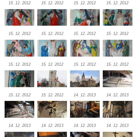
15. 12. 2012
15. 12. 2012
15. 12. 2012
15. 12. 2012
Kamenickém Šenově
Kostel svatého Jiří v Jiříkově
Kostel svatého Jiří ve Chřibské
15. 12. 2012
15. 12. 2012
15. 12. 2012
15. 12. 2012
Kostel svatého Františka z Assisi na
Studánce
Kostel svaté Kateřiny Alexandrijské
(Sienské) v Dolním Podluží
15. 12. 2012
15. 12. 2012
15. 12. 2012
15. 12. 2012
Kostel svatého Jiří v Horním Slavkově
Kaple Božího Těla u kostela svatého Jiří v
Horním Slavkově
15. 12. 2012
15. 12. 2012
14. 12. 2013
14. 12. 2013
Kostel svatého Jana Nepomuckého ve
Hřensku
Hřbitovní kaple Ignaze Clara ve Hřensku
Kostel Nanebevzetí Panny Marie v Novém
14. 12. 2013
14. 12. 2013
14. 12. 2013
14. 12. 2013
Boru