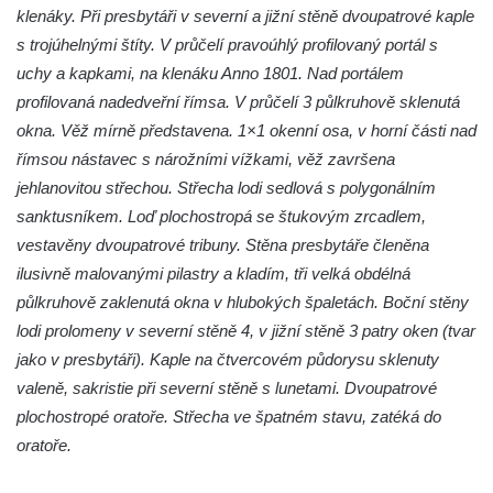
svatého Kříže ve Frýdlantu
klenáky. Při presbytáři v severní a jižní stěně dvoupatrové kaple
Kostel Nalezení svatého Kříže ve Frýdlantu
s trojúhelnými štíty. V průčelí pravoúhlý profilovaný portál s
Kostel Krista Spasitele ve Frýdlantu
uchy a kapkami, na klenáku Anno 1801. Nad portálem
profilovaná nadedveřní římsa. V průčelí 3 půlkruhově sklenutá
Kaple Getsemanské zahrady na křížové
okna. Věž mírně představena. 1×1 okenní osa, v horní části nad
cestě na Křížovém vrchu ve Frýdlantu
římsou nástavec s nárožními vížkami, věž završena
Kaple Božího hrobu na Křížové cestě na
jehlanovitou střechou. Střecha lodi sedlová s polygonálním
Křížovém vrchu ve Frýdlantu
sanktusníkem. Loď plochostropá se štukovým zrcadlem,
Poustevna na Křížové cestě na Křížovém
vestavěny dvoupatrové tribuny. Stěna presbytáře členěna
vrchu ve Frýdlantu
ilusivně malovanými pilastry a kladím, tři velká obdélná
Kostel svatého Jakuba Většího v Sokolově
půlkruhově zaklenutá okna v hlubokých špaletách. Boční stěny
Kostel Nanebevzetí Panny Marie ve
lodi prolomeny v severní stěně 4, v jižní stěně 3 patry oken (tvar
Slunečné
jako v presbytáři). Kaple na čtvercovém půdorysu sklenuty
valeně, sakristie při severní stěně s lunetami. Dvoupatrové
Kostel Jména Panny Marie v Sepekově
plochostropé oratoře. Střecha ve špatném stavu, zatéká do
Kostel svatých Petra a Pavla v Růžové
oratoře.
Kaple Stětí svatého Jana Křtitele v
Rumburku