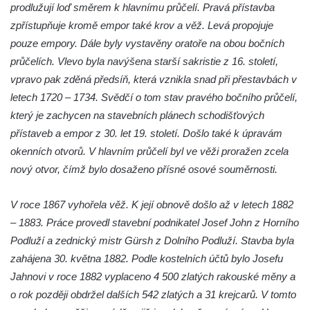
prodlužují loď směrem k hlavnímu průčelí. Pravá přístavba
Kostel Nanebevzetí Panny Marie v Opočně
zpřístupňuje kromě empor také krov a věž. Levá propojuje
Kostel svaté Barbory v Otvicích
pouze empory. Dále byly vystavěny oratoře na obou bočních
průčelích. Vlevo byla navýšena starší sakristie z 16. století,
Kostel svatého archanděla Michaela ve
vpravo pak zděná předsíň, která vznikla snad při přestavbách v
Všestudech
letech 1720 – 1734. Svědčí o tom stav pravého bočního průčelí,
Kostel svatého Václava ve Strupčicích
který je zachycen na stavebních plánech schodišťových
Kaple v Michalovicích
přístaveb a empor z 30. let 19. století. Došlo také k úpravám
Kostel svatého Mikuláše ve Velkých
okenních otvorů. V hlavním průčelí byl ve věži proražen zcela
Žernosekách
nový otvor, čímž bylo dosaženo přísné osové souměrnosti.
Kaple svatého Urbana ve Velkých
Žernosekách
V roce 1867 vyhořela věž. K její obnově došlo až v letech 1882
– 1883. Práce provedl stavební podnikatel Josef John z Horního
Kaple svatého Huberta u hradiště Hrádek u
Podluží a zednický mistr Gürsh z Dolního Podluží. Stavba byla
Libochovan
zahájena 30. května 1882. Podle kostelních účtů bylo Josefu
Kostel Narození Panny Marie v
Jahnovi v roce 1882 vyplaceno 4 500 zlatých rakouské měny a
Libochovanech
o rok později obdržel dalších 542 zlatých a 31 krejcarů. V tomto
Márnice u kostel svatého Jana