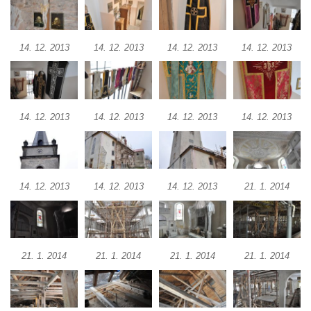
Kostel Nejsvětější Trojice v Petrovicích
Kaple v Petrovicích
14. 12. 2013
14. 12. 2013
14. 12. 2013
14. 12. 2013
Kaple v Českolipské ulici v Mělníku-
Mlazicích
Kaple svatého Jana Nepomuckého ve
14. 12. 2013
14. 12. 2013
14. 12. 2013
14. 12. 2013
Vehlovicích
Skalní kaple Navštívení Panny Marie v
Dolní Chřibské
Kostel svaté Máří Magdaleny v Mařenicích
14. 12. 2013
14. 12. 2013
14. 12. 2013
21. 1. 2014
Skalní kaple svatého Antonína v Antonínově
údolí u Mařenic
Skalní kaple nad Hamerským potokem v
21. 1. 2014
21. 1. 2014
21. 1. 2014
21. 1. 2014
Antonínově údolí u Mařenic
Kostel svatých Petra a Pavla v Horním
Prysku