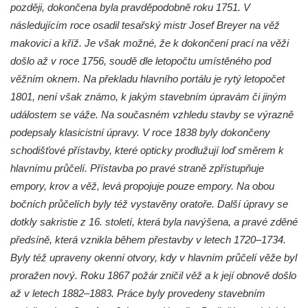
Kostel svatého Augustina v Lužici
později, dokončena byla pravděpodobně roku 1751. V
následujícím roce osadil tesařský mistr Josef Breyer na věž
Márnice na hřbitově v Lužici
makovici a kříž. Je však možné, že k dokončení prací na věži
Kostel svatého Martina v Kozlech
došlo až v roce 1756, soudě dle letopočtu umístěného pod
Márnice na hřbitově v Kozlech
věžním oknem. Na překladu hlavního portálu je rytý letopočet
Vesnický kostel v Reinhardtsdorfu
1801, není však známo, k jakým stavebním úpravám či jiným
Kaple v Oparnu
událostem se váže. Na současném vzhledu stavby se výrazně
podepsaly klasicistní úpravy. V roce 1838 byly dokončeny
Protestantský (evangelicko-luterský) kostel
schodišťové přístavby, které opticky prodlužují loď směrem k
Crostau
hlavnímu průčelí. Přístavba po pravé straně zpřístupňuje
Kaple Nanebevstoupení Panny Marie ve
empory, krov a věž, levá propojuje pouze empory. Na obou
Svitavě
bočních průčelích byly též vystavěny oratoře. Další úpravy se
Výklenková kaple Piety ve Svojkově
dotkly sakristie z 16. století, která byla navýšena, a pravé zděné
Kostel Nejsvětější Trojice ve Velenicích
předsíně, která vznikla během přestavby v letech 1720–1734.
Kostel svatého Vavřince v Okounově
Byly též upraveny okenní otvory, kdy v hlavním průčelí věže byl
proražen nový. Roku 1867 požár zničil věž a k její obnově došlo
Kostel svatých Petra a Pavla v Semilech
až v letech 1882–1883. Práce byly provedeny stavebním
Kostel Nanebevzetí Panny Marie (St. Mariä