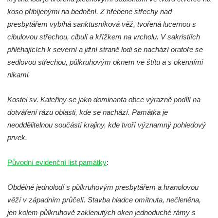
Kostel svatého Mikuláše v Mikulášovicích
koso přibíjenými na bednění. Z hřebene střechy nad
Kaple Tří otců v Mikulášovicích
presbytářem vybíhá sanktusníková věž, tvořená lucernou s
Kaple Matky Boží v Mikulášovicích
cibulovou střechou, cibulí a křížkem na vrcholu. V sakristiích
Kaple Andělů strážných (Fürleova kaple) v
přiléhajících k severní a jižní straně lodi se nachází oratoře se
Mikulášovicích
sedlovou střechou, půlkruhovým oknem ve štítu a s okenními
nikami.
Balzerova kaple v Mikulášovicích
Kostel svatého Václava ve Šluknově
Kostel sv. Kateřiny se jako dominanta obce výrazně podílí na
Kostel svatého Mikuláše v Třebušíně
dotváření rázu oblasti, kde se nachází. Památka je
Klášterní kostel svatého Františka z Assisi v
neoddělitelnou součástí krajiny, kde tvoří významný pohledový
Zákupech
prvek.
Kaple svatého Josefa u Zákup
Původní evidenční list památky
:
Kostel svatých Fabiána a Šebestiána v
Zákupech
Obdélné jednolodí s půlkruhovým presbytářem a hranolovou
Kostel svatého Havla v Kuřívodech
věží v západním průčelí. Stavba hladce omítnuta, nečleněna,
Kaple Krista v žaláři u kostela Nalezení
jen kolem půlkruhově zaklenutých oken jednoduché rámy s