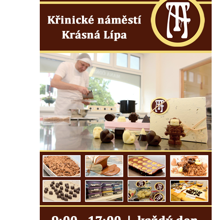
Výklenková kaple nad studánkou v Režném
Újezdě
Kaple v Režném Újezdě
Kaple v Bílince
Kostel Čtrnácti svatých pomocníků v
Mělníku
Kaple v areálu kostela svaté Ludmily v
Mělníku
Kostel svaté Ludmily v Mělníku
Evangelický kostel v Mělníku
Kostel svatého Víta v Dobřanech
Kostel svatého Mikuláše v Dobřanech
Kostel Nanebevzetí Panny Marie v
Netolicích
Kostel svatého Václava v Netolicích