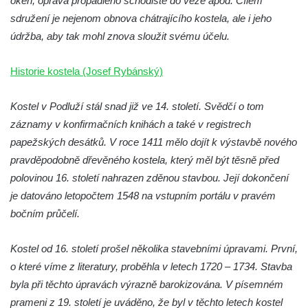
oken, oprava propadlého schodiště do věže apod. Cílem
Kostel Wang (Karpacz – Bierutowice,
sdružení je nejenom obnova chátrajícího kostela, ale i jeho
Polsko)
údržba, aby tak mohl znova sloužit svému účelu.
Skalní kaple Nejsvětější Trojice u Česká
Kamenice
Historie kostela (Josef Rybánský)
Kostel svatého Vendelína v Perštejně
Kostel v Podluží stál snad již ve 14. století. Svědčí o tom
Kostel Nejsvětější Trojice v Klášterci nad
záznamy v konfirmačních knihách a také v registrech
Ohří
papežských desátků. V roce 1411 mělo dojít k výstavbě nového
Evangelická modlitebna u autobusového
pravděpodobně dřevěného kostela, který měl být těsně před
nádraží v Dubé
polovinou 16. století nahrazen zděnou stavbou. Její dokončení
Hřbitovní kaple ve Velkém Šenově
je datováno letopočtem 1548 na vstupním portálu v pravém
Kaple svaté Apolónie v Cítolibech
bočním průčelí.
Kostel svatého Jakuba Většího v Cítolibech
Kostel od 16. století prošel několika stavebními úpravami. První,
Márnice na hřbitově v Chlumčanech
o které víme z literatury, proběhla v letech 1720 – 1734. Stavba
Kostel svatého Klementa ve Chlumčanech
byla při těchto úpravách výrazně barokizována. V písemném
Kaple svatého Václava ve Vlčí
prameni z 19. století je uváděno, že byl v těchto letech kostel