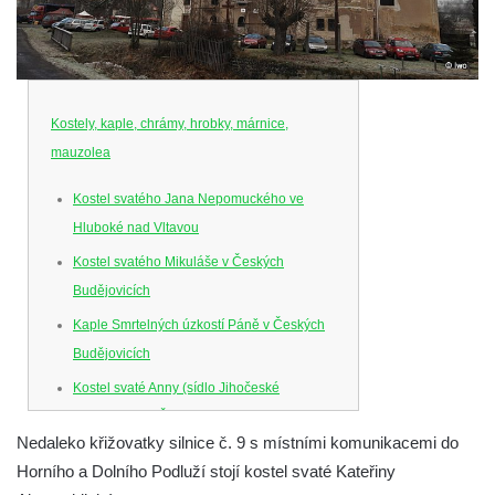
Kostely, kaple, chrámy, hrobky, márnice,
mauzolea
Kostel svatého Jana Nepomuckého ve
Hluboké nad Vltavou
Kostel svatého Mikuláše v Českých
Budějovicích
Kaple Smrtelných úzkostí Páně v Českých
Budějovicích
Kostel svaté Anny (sídlo Jihočeské
filharmonie) v Českých Budějovicích
Nedaleko křižovatky silnice č. 9 s místními komunikacemi do
Kostel svaté Rodiny v Českých
Horního a Dolního Podluží stojí kostel svaté Kateřiny
Budějovicích