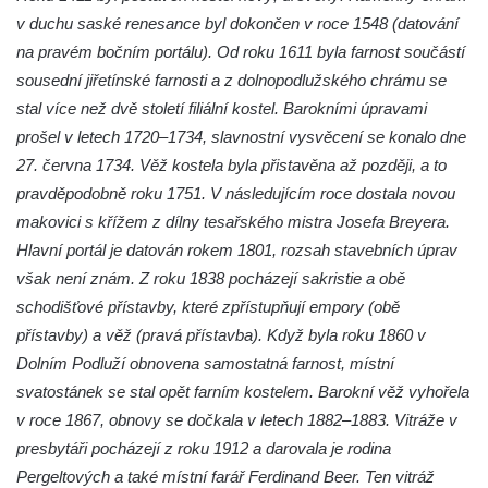
Křížová cesta Římov – XXIV. kaple – Pieta
v duchu saské renesance byl dokončen v roce 1548 (datování
Křížová cesta Římov – XXIII. kaple –
na pravém bočním portálu). Od roku 1611 byla farnost součástí
Kalvárie
sousední jiřetínské farnosti a z dolnopodlužského chrámu se
Křížová cesta Římov – XXII. kaple – Šimon
stal více než dvě století filiální kostel. Barokními úpravami
Cyrénský pomáhá Ježíši nést kříž
prošel v letech 1720–1734, slavnostní vysvěcení se konalo dne
27. června 1734. Věž kostela byla přistavěna až později, a to
Křížová cesta Římov – XXI. kaple –
pravděpodobně roku 1751. V následujícím roce dostala novou
Popravní brána
makovici s křížem z dílny tesařského mistra Josefa Breyera.
Křížová cesta Římov – XX. kaple – Svatá
Hlavní portál je datován rokem 1801, rozsah stavebních úprav
Veronika potkává Ježíše a utírá mu do své
však není znám. Z roku 1838 pocházejí sakristie a obě
roušky pot z tváře
schodišťové přístavby, které zpřístupňují empory (obě
Křížová cesta Římov – XIX. kaple – Kristus
přístavby) a věž (pravá přístavba). Když byla roku 1860 v
kříž nesoucí potkává Pannu Marii
Dolním Podluží obnovena samostatná farnost, místní
Křížová cesta Římov – XVIII. kaple – Na
svatostánek se stal opět farním kostelem. Barokní věž vyhořela
Ježíše vložen kříž
v roce 1867, obnovy se dočkala v letech 1882–1883. Vitráže v
Křížová cesta Římov – XVII. kaple – Velký
presbytáři pocházejí z roku 1912 a darovala je rodina
Pilát
Pergeltových a také místní farář Ferdinand Beer. Ten vitráž