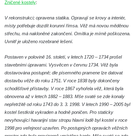
Zničené kostely
:
Bývalá synagoga v Milevsku
Kostel svaté Kateřiny Alexandrijské v
V rekonstrukci; opravena statika. Opravují se krovy a interiér,
Krásně
místy potřebuje dozdít korunní římsa. Věž má novou měděnou
střechu, má nakloněné zakončení. Omítka je mírně poškozena.
Kostel Božího Těla v Kraslicích
Uvnitř je uloženo rozebrané lešení.
Kostel svaté Maří Magdalény v Karlových
Varech
Postaven v polovině 16. století, v letech 1720 – 1734 prošel
Kaple Panny Marie pod hradem Přimda
stavebními úpravami. Vysvěcen v červnu 1734. Věž byla
Kaple Panny Marie v Kunčicích nad Labem
dostavována postupně; dle písemného pramene lze datovat
Hrobová kaple na hřbitově v Rychnově u
dostavbu věže do roku 1751. V roce 1838 byly dokončeny
Jablonce nad Nisou
schodišťové přístavby. V roce 1867 vyhořela věž, která byla
obnovena až v letech 1882 – 1883. Mše svaté se zde konaly
Márnice/hřbitovní kaple na hřbitově v
nepřetržitě od roku 1743 do 3. 3. 1998. V letech 1990 – 2005 byl
Rychnově u Jablonce nad Nisou
kostel šestkrát vykraden a hodně poničen. Pro staticky
Výklenková kaple u rozcestí u domu čp. 42
nevyhovující havarijní stav stropu hlavní lodě byl kostel v roce
v Krásné u Pěnčína
1998 pro veřejnost uzavřen. Po postupných opravách věžních
Márnice na hřbitově v Krásné u Pěnčína
prostor zde byla provizorně umístěna kaple. Mše svaté se zde