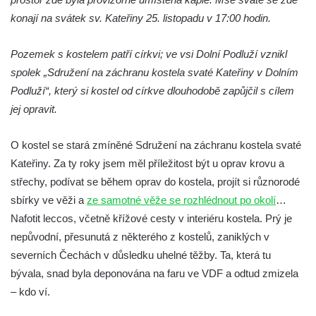
Výklenková kaple naproti domu čp. 34 v
konají na svátek sv. Kateřiny 25. listopadu v 17:00 hodin.
Krásné u Pěnčína
Kostel svatého Josefa v Krásné u Pěnčína
Pozemek s kostelem patří církvi; ve vsi Dolní Podluží vznikl
spolek „Sdružení na záchranu kostela svaté Kateřiny v Dolním
Kostel Panny Marie Pomocné s Ivanitskou
Podluží“, který si kostel od církve dlouhodobě zapůjčil s cílem
poustevnou v Teplicích nad Metují
jej opravit.
Hřbitovní kaple/márnice na hřbitově v
Teplicích nad Metují
O kostel se stará zmíněné Sdružení na záchranu kostela svaté
Kostel svatého Vavřince v Teplicích nad
Kateřiny. Za ty roky jsem měl příležitost být u oprav krovu a
Metují
střechy, podívat se během oprav do kostela, projít si různorodé
Hrobová kaple Johanna Nitsche na
sbírky ve věži a
ze samotné věže se rozhlédnout po okolí
…
hřbitově na Vlčí Hoře
Nafotit leccos, včetně křížové cesty v interiéru kostela. Prý je
Kaple Panny Marie Karmelské na Vlčí Hoře
nepůvodní, přesunutá z některého z kostelů, zaniklých v
severních Čechách v důsledku uhelné těžby. Ta, která tu
Kostel svatého Bartoloměje v Teplicích
bývala, snad byla deponována na faru ve VDF a odtud zmizela
Kostel svatého Jana Křtitele na Zámeckém
– kdo ví.
náměstí v Teplicích