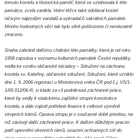
tomuto kostelu a historická paměť, která se vztahovala k této
Hrobka rodiny Rohn na hřbitově v
památce, zcela zanikla. Velmi těžce také odolával kostel
Šumburku nad Desnou – Tanvaldu
ničivým nájezdům vandalů a vykradačů sakrálních památek.
Hřbitovní kaple v Šumburku nad Desnou –
Mnoho hodnotných věcí tak bylo silně poškozeno či nenávratně
Tanvaldu
ztraceno.
Kostel svatého Františka z Assisi v Tanvaldu
Snaha zabránit dalšímu chátrání této památky, která je od roku
Riedlova hrobka v Desné
1958 zapsána v seznamu kulturních památek České republiky,
Kaple svaté Alžběty Durynské v Dolních
vedla ke vzniku občanské iniciativy – Sdružení na záchranu
Křečanech
kostela sv. Kateřiny, občanské sdružení. Sdružení, které vzniklo
Márnice nového hřbitova ve Starých
dne 1. 9. 2006 registrací u Ministerstva vnitra ČR pod č.j. VS/1-
Křečanech
1/65 012/06-R, si klade za cíl podniknout záchranné práce,
Bývalá márnice u hřbitova v Dubé
které by vedly k statickému zajištění stropní konstrukce
Kostel Nalezení svatého Kříže v Dubé
kostela, a dále zajistit potřebné finance k celkové výměně
stropních trámů. Oprava stropu je v současné době prioritou, na
Kostel Nanebevzetí Panny Marie v
níž závisejí další záchranné práce. K dalším důležitým pracím
Úněticích
patří upevnění okenních rámů, osazení ochranných sítí do
Kostel svatého Klementa v Levém Hradci