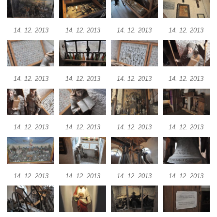
Výklenková kaple v severní části Petrovic
Evangelický kostel v Česká Kamenici
14. 12. 2013
14. 12. 2013
14. 12. 2013
14. 12. 2013
Kaple Nejsvětější Trojice v Nové Vsi (Ústí
nad Labem)
Kaple svaté Anny v Brné
14. 12. 2013
14. 12. 2013
14. 12. 2013
14. 12. 2013
Kaple svatého Jana Nepomuckého před
zámkem v Protivíně
Kaple Panny Marie v Mírové ulici v Protivíně
Kaple svatého Rocha v Ohradě u Hluboké
14. 12. 2013
14. 12. 2013
14. 12. 2013
14. 12. 2013
nad Vltavou
Kostel svaté Kateřiny Alexandrijské ve
Stráži nad Nisou
14. 12. 2013
14. 12. 2013
14. 12. 2013
14. 12. 2013
Kostel svatého Martina v Tursku
Kaple svatých Jana a Pavla v Knínicích
Kaple Panny Marie u bývalého zámku