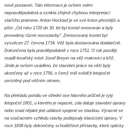
Kaple svatého Floriána ve Veltěži
nově postaven. Tato informace je ovšem velmi
Kaple západně od Veltěž u silnice do
nepravděpodobná a vznikla zřejmě chybnou interpretací
Černčic
staršího pramene. Anton Hockauf je ve své knize přesnější a
píše: „Od roku 1720 do 30. let byl kostel renovován a byly
Kaple Panny Marie Růžencové na návsi v
provedeny různé novostavby“. Zrenovovaný kostel byl
Konětopech
vysvěcen 27. června 1734. Věž byla dostavována dodatečně.
Výklenková kaple u silnice jižně od Hřivic
Dokončena byla pravděpodobně v roce 1751. O rok později
Kostel svatého Jakuba ve Hřivicích
osadil tesařský mistr Josef Breyer na věž makovici a kříž.
Kaple svatého Vavřince na návsi v
Jinde je ovšem uváděno, že stavební práce na věži byly
Touchovicích
ukončeny až v roce 1756, o čemž měl svědčit letopočet
Kaple u polní cesty východně od zámku v
umístěný pod věžním oknem.
Jimlíně
Na překladu portálu ve střední ose hlavního průčelí je rytý
Kaple svatého Rocha na zvířecím hřbitově v
letopočet 1801, u kterého je nejasné, zda datuje stavební úpravy
Jimlíně
nebo snad nějaké jiné události spojené se stavbou. Výrazně se
Kaple v zahradě domu čp. 55 v Jimlíně
na současném vzhledu stavby podepsaly klasicistní úpravy. V
Kaple svatého Josefa v Jimlíně
roce 1838 byly dokončeny schodišťové přístavby, které opticky
Márnice na hřbitově v Opočně u Loun