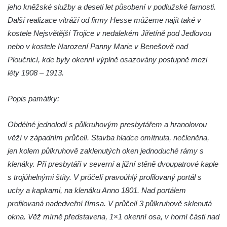
návsi ve Vysokém Březně
jeho kněžské služby a deseti let působení v podlužské farnosti.
Bývalá kaple svatých Jana a Pavla v
Další realizace vitráží od firmy Hesse můžeme najít také v
Nemilkově
kostele Nejsvětější Trojice v nedalekém Jiřetíně pod Jedlovou
nebo v kostele Narození Panny Marie v Benešově nad
Kaple svatého Jana Nepomuckého v Lišnici
Ploučnicí, kde byly okenní výplně osazovány postupně mezi
Hřbitovní kaple v Chotyni
léty 1908 – 1913.
Kaple Čtrnácti svatých pomocníků v
Grabštejně
Popis památky:
Hřbitovní kaple v Hrádku nad Nisou
Müllerova hrobka v Hrádku nad Nisou
Obdélné jednolodí s půlkruhovým presbytářem a hranolovou
věží v západním průčelí. Stavba hladce omítnuta, nečleněna,
Márnice na hřbitově ve Sněžné
jen kolem půlkruhově zaklenutých oken jednoduché rámy s
Kostel Panny Marie Sněžné ve Sněžné
klenáky. Při presbytáři v severní a jižní stěně dvoupatrové kaple
Kaple Nejsvětější Trojice ve Sněžné
s trojúhelnými štíty. V průčelí pravoúhlý profilovaný portál s
Hřbitovní kaple v Horním Podluží
uchy a kapkami, na klenáku Anno 1801. Nad portálem
Kostel svaté Máří Magdalény v Božanově
profilovaná nadedveřní římsa. V průčelí 3 půlkruhově sklenutá
okna. Věž mírně představena, 1×1 okenní osa, v horní části nad
Hrobka rodiny Brass na hřbitově v Dolním