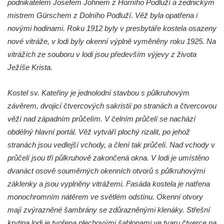
podnikatelem Josefem Johnem z Horního Podluží a zednickým
Himmelfahrt) v Schirgiswalde
mistrem Gürschem z Dolního Podluží. Věž byla opatřena i
Kostel svaté Máří Magdaleny u hradu
novými hodinami. Roku 1912 byly v presbytáře kostela osazeny
Krasíkov
nové vitráže, v lodi byly okenní výplně vyměněny roku 1925. Na
Kaple Olivetské hory pod věží kostela
vitrážích ze souboru v lodi jsou především výjevy z života
svatého Michaela Archanděla v Bochově
Ježíše Krista.
Mildeova kaple pod Ortelem
Kostel sv. Kateřiny je jednolodní stavbou s půlkruhovým
Kostel Zvěstování Panny Marie v Duchcově
závěrem, dvojicí čtvercových sakristií po stranách a čtvercovou
Výklenková kaple v Teplické ulici u stadionu
věží nad západním průčelím. V čelním průčelí se nachází
v Duchcově
obdélný hlavní portál. Věž vytváří plochý rizalit, po jehož
Evangelický kostel v Duchcově
stranách jsou vedlejší vchody, a člení tak průčelí. Nad vchody v
Kostel svatých Petra a Pavla v Jeníkově
průčelí jsou tři půlkruhově zakončená okna. V lodi je umístěno
Kaple svaté Anny v Jeníkově
dvanáct osově souměrných okenních otvorů s půlkruhovými
Kaple Panny Marie v Lahošti
záklenky a jsou vyplněny vitrážemi. Fasáda kostela je natřena
monochromním nátěrem ve světlém odstínu. Okenní otvory
Kaple svatého Jana Nepomuckého v
mají zvýrazněné šambrány se zdůrazněnými klenáky. Střešní
Lahošti
krytina lodi je tvořena plechovými šablonami ve tvaru čtverce na