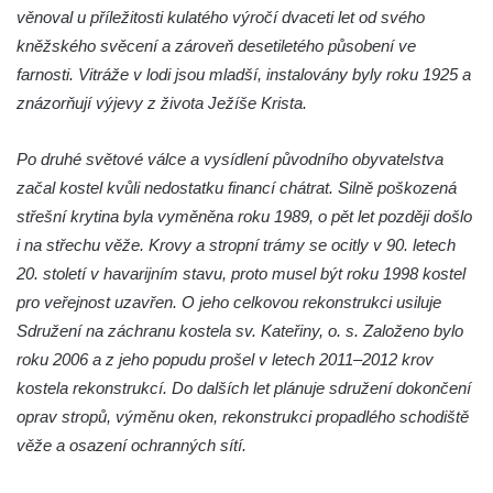
věnoval u příležitosti kulatého výročí dvaceti let od svého
Křížová cesta Římov – XVI. kaple – U
kněžského svěcení a zároveň desetiletého působení ve
Herodesa
farnosti. Vitráže v lodi jsou mladší, instalovány byly roku 1925 a
Křížová cesta Římov – XV. kaple – Malý
znázorňují výjevy z života Ježíše Krista.
Pilát
Křížová cesta Římov – XIV. kaple – U
Po druhé světové válce a vysídlení původního obyvatelstva
Kaifáše (U Děvečky)
začal kostel kvůli nedostatku financí chátrat. Silně poškozená
Křížová cesta Římov – XIII. kaple – U
střešní krytina byla vyměněna roku 1989, o pět let později došlo
Annáše (U Kaifáše)
i na střechu věže. Krovy a stropní trámy se ocitly v 90. letech
Křížová cesta Římov – XII. kaple – Vodní
20. století v havarijním stavu, proto musel být roku 1998 kostel
brána
pro veřejnost uzavřen. O jeho celkovou rekonstrukci usiluje
Sdružení na záchranu kostela sv. Kateřiny, o. s. Založeno bylo
Křížová cesta Římov – XI. kaple – Ježíš
roku 2006 a z jeho popudu prošel v letech 2011–2012 krov
haněn a tupen
kostela rekonstrukcí. Do dalších let plánuje sdružení dokončení
Křížová cesta Římov – X. kaple – U
oprav stropů, výměnu oken, rekonstrukci propadlého schodiště
Cedronu
věže a osazení ochranných sítí.
Křížová cesta Římov – IX. kaple – U
chromého žida