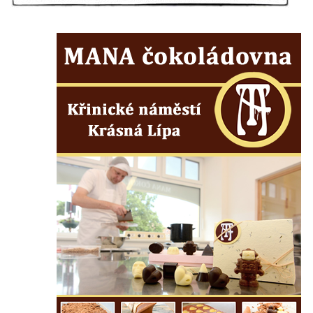
Márnice na hřbitově v Kozlech
Vesnický kostel v Reinhardtsdorfu
Kaple v Oparnu
Protestantský (evangelicko-luterský) kostel
Crostau
Kaple Nanebevstoupení Panny Marie ve
Svitavě
Výklenková kaple Piety ve Svojkově
Kostel Nejsvětější Trojice ve Velenicích
Kostel svatého Vavřince v Okounově
Kostel svatých Petra a Pavla v Semilech
Kostel Nanebevzetí Panny Marie (St. Mariä
Himmelfahrt) v Schirgiswalde
Kostel svaté Máří Magdaleny u hradu
Krasíkov