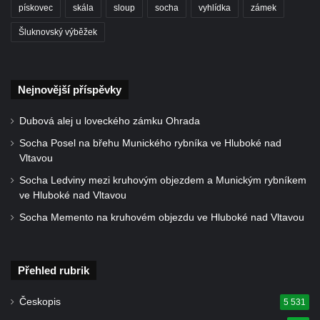
pískovec
skála
sloup
socha
vyhlídka
zámek
Kostel Božího Těla v Kraslicích
Šluknovský výběžek
Kostel svaté Maří Magdalény v Karlových
Varech
Kaple Panny Marie pod hradem Přimda
Nejnovější příspěvky
Kaple Panny Marie v Kunčicích nad Labem
Dubová alej u loveckého zámku Ohrada
Hrobová kaple na hřbitově v Rychnově u
Jablonce nad Nisou
Socha Posel na břehu Munického rybníka ve Hluboké nad
Vltavou
Márnice/hřbitovní kaple na hřbitově v
Socha Ledviny mezi kruhovým objezdem a Munickým rybníkem
Rychnově u Jablonce nad Nisou
ve Hluboké nad Vltavou
Výklenková kaple u rozcestí u domu čp. 42
Socha Memento na kruhovém objezdu ve Hluboké nad Vltavou
v Krásné u Pěnčína
Márnice na hřbitově v Krásné u Pěnčína
Výklenková kaple naproti domu čp. 34 v
Přehled rubrik
Krásné u Pěnčína
Českopis
5 531
Kostel svatého Josefa v Krásné u Pěnčína