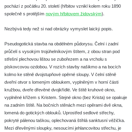
Kaple na křižovatce ulic Budějovická a
pochází z počátku 20. století (hřbitov vznikl kolem roku 1890
Dělnická v Kamenném Újezdě
společně s protějším
novým hřbitovem židovským
).
Bývalý kostel svatých Filipa a Jakuba na
Nezbývá tedy než si nad obrázky vymyslet laický popis.
náměstí J. V. Kamarýta ve Velešíně
Kaple na hřbitově ve Velešíně
Pseudogotická stavba na obdélném půdorysu. Čelní i zadní
Márnice na hřbitově ve Velešíně
průčelí s vysokým trojúhelníkovým štítem, z obou stran pod
Kostel svatého Václava ve Velešíně
střešní plechovou lištou se zubořezem a na vrcholu s
Poutní areál Římov
pískovcovou ozdobou. V rozích stavby našikmo a na bocích
kolmo ke stěně dvojstupňové opěrné sloupy. V čelní stěně
Kostel svatého Ducha v poutním areálu
dveřní otvor s lomeným obloukem, vyplněným v horní části
Římov
kružbou, dveře dřevěné dvojkřídlé. Ve štítě kruhové okno,
Křížová cesta Římov – XXV. kaple – Boží
vyplněné křížem s Kristem. Stejné okno (bez Krista) se opakuje
hrob
na zadním štítě. Na bočních stěnách mezi opěrami dvě okna,
Křížová cesta Římov – XXIV. kaple – Pieta
lomená do gotických oblouků. Uprostřed sedlové střechy,
Křížová cesta Římov – XXIII. kaple –
pokryté pálenou taškou, oplechovaná štíhlá sanktusní věžička.
Kalvárie
Mezi dřevěnými sloupky, nesoucími jehlancovitou střechu, je