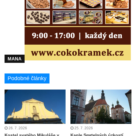
Kaple Olivetské hory pod věží kostela
svatého Michaela Archanděla v Bochově
Mildeova kaple pod Ortelem
Kostel Zvěstování Panny Marie v Duchcově
Výklenková kaple v Teplické ulici u stadionu
v Duchcově
Evangelický kostel v Duchcově
MANA
Kostel svatých Petra a Pavla v Jeníkově
Kaple svaté Anny v Jeníkově
Podobné články
Kaple Panny Marie v Lahošti
Kaple svatého Jana Nepomuckého v
Lahošti
Kostel svatého Mikuláše v Mikulášovicích
Kaple Tří otců v Mikulášovicích
26. 7. 2026
25. 7. 2026
Kaple Matky Boží v Mikulášovicích
Kostel svatého Mikuláše v
Kaple Smrtelných úzkostí