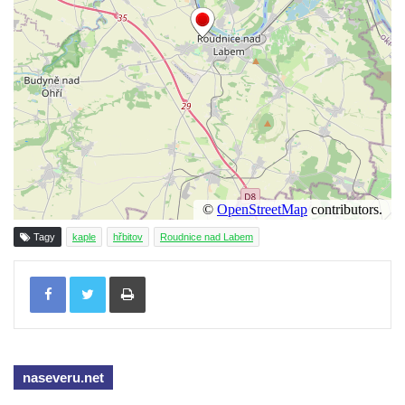
Jidášovo
Křížová cesta Římov – VI. kaple – Olivetská
hora (Getsemanská zahrada)
Křížová cesta Římov – V. kaple – Smutná
duše
Křížová cesta Římov – IV. kaple – Pustá ves
Křížová cesta Římov – III. kaple – Stádní
brána
Křížová cesta Římov – II. kaple – Poslední
Tagy
kaple
hřbitov
Roudnice nad Labem
večeře Páně
Tisknout
Křížová cesta Římov – I. kaple – Loučení
Ježíše s Pannou Marií
Márnice na hřbitově v Římově
Kaple v Horním Třeboníně
naseveru.net
Kaple Panny Marie v Horním Třeboníně