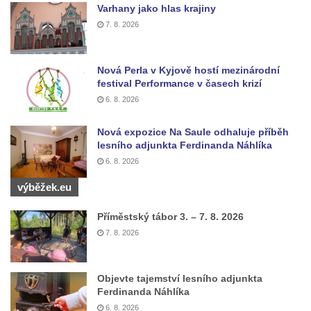
Kaple mezi Dolním Třebonínem a Horním
Varhany jako hlas krajiny
Třebonínem
7. 8. 2026
Kaple v severní části Dolního Třebonína
Márnice na hřbitově v Rybniště
Nová Perla v Kyjově hostí mezinárodní
festival Performance v časech krizí
Kaple u kostela svatého Jiljí v Lužci nad
6. 8. 2026
Vltavou
Kostel svatého Jiljí v Lužci nad Vltavou
Nová expozice Na Saule odhaluje příběh
lesního adjunkta Ferdinanda Náhlíka
Kaple Božího těla na hřbitově v Hostíně u
6. 8. 2026
Vojkovic
výběžek.eu
Kostel Nanebevzetí Panny Marie v Hostíně
u Vojkovic
Příměstský tábor 3. – 7. 8. 2026
Kaple svatého Bartoloměje v Bukolu
7. 8. 2026
Hřbitovní kaple na hřbitově v Lužci nad
Vltavou
Objevte tajemství lesního adjunkta
Márnice na hřbitově v Lužci nad Vltavou
Ferdinanda Náhlíka
6. 8. 2026