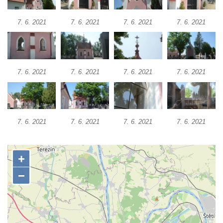
Pilát
Křížová cesta Římov – XIV. kaple – U
7. 6. 2021
7. 6. 2021
7. 6. 2021
7. 6. 2021
Kaifáše (U Děvečky)
Křížová cesta Římov – XIII. kaple – U
Annáše (U Kaifáše)
7. 6. 2021
7. 6. 2021
7. 6. 2021
7. 6. 2021
Křížová cesta Římov – XII. kaple – Vodní
brána
Křížová cesta Římov – XI. kaple – Ježíš
haněn a tupen
7. 6. 2021
7. 6. 2021
7. 6. 2021
7. 6. 2021
Křížová cesta Římov – X. kaple – U
Cedronu
Křížová cesta Římov – IX. kaple – U
chromého žida
Křížová cesta Římov – VIII. kaple – Kristus
svázán a ze zahrady vyhnán
Křížová cesta Římov – VII. kaple – Políbení