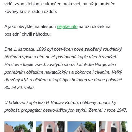
Křížová cesta Římov – XXII. kaple – Šimon
vidět zvon. Jehlan je ukončen makovicí, na niž je umístěn
Cyrénský pomáhá Ježíši nést kříž
kovový kříž s řadou ozdob.
Křížová cesta Římov – XXI. kaple –
A jako obvykle, na alespoň
Popravní brána
nějaké info
narazí člověk na
poslední chvíli náhodou:
Křížová cesta Římov – XX. kaple – Svatá
Veronika potkává Ježíše a utírá mu do své
Dne 1. listopadu 1896 byl posvěcen nově založený roudnický
roušky pot z tváře
hřbitov a spolu s ním nově postavená kaple všech svatých.
Křížová cesta Římov – XIX. kaple – Kristus
Hřbitovní kaple všech svatých slouží katolické liturgii, ale i
kříž nesoucí potkává Pannu Marii
pohřebním obřadům nekatolickým a dokonce i civilním. Velký
Křížová cesta Římov – XVIII. kaple – Na
dřevěný kříž s oltářem v kapli byl zhotoven ve druhé polovině
Ježíše vložen kříž
80. let 20. věku.
Křížová cesta Římov – XVII. kaple – Velký
Pilát
U hřbitovní kaple leží P. Václav Kotrch, oblíbený roudnický
probošt, propagátor česko-lužických styků. Zemřel v roce 1947.
Křížová cesta Římov – XVI. kaple – U
Herodesa
Křížová cesta Římov – XV. kaple – Malý