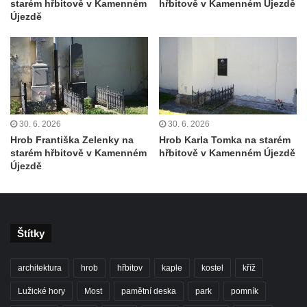
Kaple Getsemanské zahrady na křížové
starém hřbitově v Kamenném
hřbitově v Kamenném Újezdě
Újezdě
cestě na Křížovém vrchu ve Frýdlantu
Kaple Božího hrobu na Křížové cestě na
Křížovém vrchu ve Frýdlantu
Poustevna na Křížové cestě na Křížovém
vrchu ve Frýdlantu
Kostel svatého Jakuba Většího v Sokolově
30. 6. 2026
30. 6. 2026
Hrob Františka Zelenky na
Hrob Karla Tomka na starém
Kostel Nanebevzetí Panny Marie ve
starém hřbitově v Kamenném
hřbitově v Kamenném Újezdě
Slunečné
Újezdě
Kostel Jména Panny Marie v Sepekově
Kostel svatých Petra a Pavla v Růžové
Kaple Stětí svatého Jana Křtitele v
Štítky
Rumburku
Bývalá synagoga v Milevsku
architektura
hrob
hřbitov
kaple
kostel
kříž
Kostel svaté Kateřiny Alexandrijské v
Lužické hory
Most
pamětní deska
park
pomník
Krásně