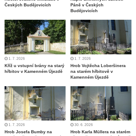
Kaple Andělů strážných (Fürleova kaple) v
Českých Budějovicích
Páně v Českých
Mikulášovicích
Budějovicích
Balzerova kaple v Mikulášovicích
Kostel svatého Václava ve Šluknově
Kostel svatého Mikuláše v Třebušíně
Klášterní kostel svatého Františka z Assisi v
Zákupech
1. 7. 2026
1. 7. 2026
Kaple svatého Josefa u Zákup
Kříž u vstupní brány na starý
Hrob Vojtěcha Loberšinera
hřbitov v Kamenném Újezdě
na starém hřbitově v
Kostel svatých Fabiána a Šebestiána v
Kamenném Újezdě
Zákupech
Kostel svatého Havla v Kuřívodech
Kaple Krista v žaláři u kostela Nalezení
svatého Kříže ve Frýdlantu
Kostel Nalezení svatého Kříže ve Frýdlantu
1. 7. 2026
30. 6. 2026
Kostel Krista Spasitele ve Frýdlantu
Hrob Josefa Bumby na
Hrob Karla Müllera na starém