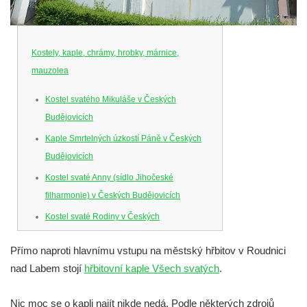
Kostely, kaple, chrámy, hrobky, márnice,
mauzolea
Kostel svatého Mikuláše v Českých
Budějovicích
Kaple Smrtelných úzkostí Páně v Českých
Budějovicích
Kostel svaté Anny (sídlo Jihočeské
filharmonie) v Českých Budějovicích
Kostel svaté Rodiny v Českých
Budějovicích
Přímo naproti hlavnímu vstupu na městský hřbitov v Roudnici
Kostel Obětování Panny Marie u kláštera
nad Labem stojí
hřbitovní kaple Všech svatých
.
dominikánů v Českých Budějovicích
Kostel Všech svatých v Kamenném Újezdě
Nic moc se o kapli najít nikde nedá. Podle některých zdrojů