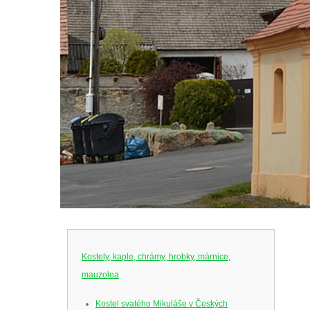
Kostely, kaple, chrámy, hrobky, márnice,
mauzolea
Kostel svatého Mikuláše v Českých