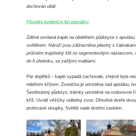
Márnice na hřbitově ve Velešíně
dochován oltář.
Kostel svatého Václava ve Velešíně
Poutní areál Římov
Původní evidenční list památky
:
Kostel svatého Ducha v poutním areálu
Zděná omítaná kaple na obdélném půdoryse s apsidou 
Římov
světlíkem. Nároží jsou zdůrazněna pilastry s čabraka
Křížová cesta Římov – XXV. kaple – Boží
průčelím trojúhelný štít se segmentovitým nástavcem, 
hrob
do 6 úhelníku, se zašlými malbami.
Křížová cesta Římov – XXIV. kaple – Pieta
Křížová cesta Římov – XXIII. kaple –
Pár doplňků – kaple vypadá zachovale, zřejmě byla ne
Kalvárie
reliéfním křížem. Zvonička je umístěna nad apsidou, tv
Křížová cesta Římov – XXII. kaple – Šimon
Šestihranný půdorys, trámky umístěné na vodorovné ř
Cyrénský pomáhá Ježíši nést kříž
kříž. Uvnitř věžičky viditelný zvon. Dřevěné dveře dvo
prořezané sloupky. Světlík nade dveřmi zasklen.
Křížová cesta Římov – XXI. kaple –
Popravní brána
Křížová cesta Římov – XX. kaple – Svatá
Veronika potkává Ježíše a utírá mu do své