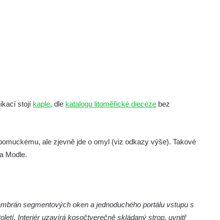
ikací stojí
kaple
, dle
katalogu litoměřické diecéze
bez
omuckému, ale zjevně jde o omyl (viz odkazy výše). Takové
Na Modle.
ambrán segmentových oken a jednoduchého portálu vstupu s
letí. Interiér uzavírá kosočtverečně skládaný strop, uvnitř