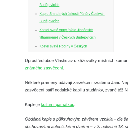
Budějovicích
Kaple Smrtelných úzkostí Páně v Českých
Budějovicích
Kostel svaté Anny (sídlo Jihočeské
filharmonie) v Českých Budějovicích
Kostel svaté Rodiny v Českých
Budějovicích
Uprostřed obce Vlastislav u křižovatky místních komun
Kostel Obětování Panny Marie u kláštera
známého zasvěcení
.
dominikánů v Českých Budějovicích
Kostel Všech svatých v Kamenném Újezdě
Některé prameny udávají zasvěcení svatému Janu Nep
Kaple na křižovatce ulic Budějovická a
zasvěcení patří nedaleké kapli u studánky, zvané též 
Dělnická v Kamenném Újezdě
Kaple je
Bývalý kostel svatých Filipa a Jakuba na
kulturní památkou
:
náměstí J. V. Kamarýta ve Velešíně
Obdélná kaple s půlkruhovým závěrem vznikla – dle š
Kaple na hřbitově ve Velešíně
dochovanými autentickými dveřmi – v 2. polovině 18. sto