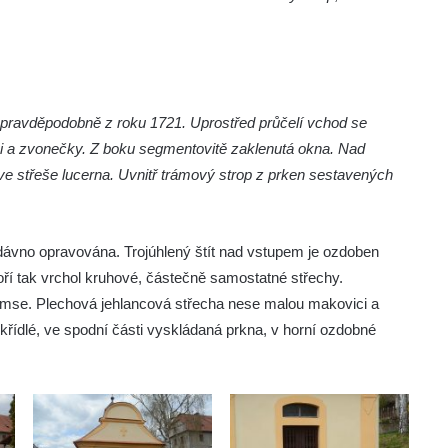
pravděpodobně z roku 1721. Uprostřed průčelí vchod se
mi a zvonečky. Z boku segmentovitě zaklenutá okna. Nad
ve střeše lucerna. Uvnitř trámový strop z prken sestavených
dávno opravována. Trojúhlený štít nad vstupem je ozdoben
oří tak vrchol kruhové, částečně samostatné střechy.
ímse. Plechová jehlancová střecha nese malou makovici a
ukřídlé, ve spodní části vyskládaná prkna, v horní ozdobné