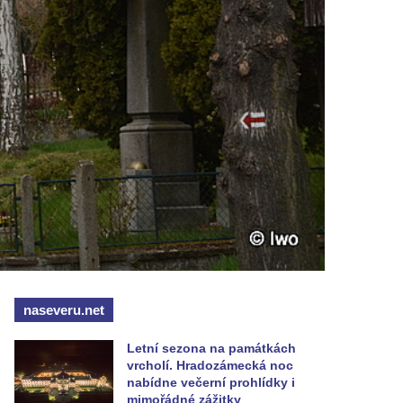
naseveru.net
Letní sezona na památkách
vrcholí. Hradozámecká noc
nabídne večerní prohlídky i
mimořádné zážitky