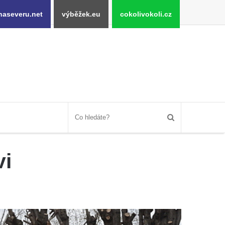
naseveru.net
výběžek.eu
cokolivokoli.cz
vi