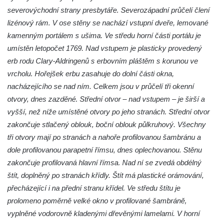
Jidášovo
severovýchodní strany presbytáře. Severozápadní průčelí člení
lizénový rám. V ose stěny se nachází vstupní dveře, lemované
Křížová cesta Římov – VI. kaple – Olivetská
kamenným portálem s ušima. Ve středu horní části portálu je
hora (Getsemanská zahrada)
umístěn letopočet 1769. Nad vstupem je plasticky provedený
Křížová cesta Římov – V. kaple – Smutná
erb rodu Clary-Aldringenů s erbovním pláštěm s korunou ve
duše
vrcholu. Hořejšek erbu zasahuje do dolní části okna,
Křížová cesta Římov – IV. kaple – Pustá ves
nacházejícího se nad ním. Celkem jsou v průčelí tři okenní
Křížová cesta Římov – III. kaple – Stádní
otvory, dnes zazděné. Střední otvor – nad vstupem – je širší a
brána
vyšší, než níže umístěné otvory po jeho stranách. Střední otvor
Křížová cesta Římov – II. kaple – Poslední
zakončuje stlačený oblouk, boční oblouk půlkruhový. Všechny
večeře Páně
tři otvory mají po stranách a nahoře profilovanou šambránu a
dole profilovanou parapetní římsu, dnes oplechovanou. Stěnu
Křížová cesta Římov – I. kaple – Loučení
zakončuje profilovaná hlavní římsa. Nad ní se zvedá obdélný
Ježíše s Pannou Marií
štít, doplněný po stranách křídly. Štít má plastické orámování,
Márnice na hřbitově v Římově
přecházející i na přední stranu křídel. Ve středu štítu je
Kaple v Horním Třeboníně
prolomeno poměrně velké okno v profilované šambráně,
Kaple Panny Marie v Horním Třeboníně
vyplněné vodorovně kladenými dřevěnými lamelami. V horní