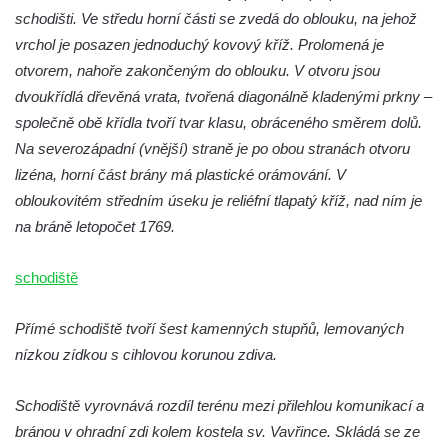
schodišti. Ve středu horní části se zvedá do oblouku, na jehož
Kostel Božího Těla v Kraslicích
vrchol je posazen jednoduchý kovový kříž. Prolomená je
Kostel svaté Maří Magdalény v Karlových
otvorem, nahoře zakončeným do oblouku. V otvoru jsou
Varech
dvoukřídlá dřevěná vrata, tvořená diagonálně kladenými prkny –
Kaple Panny Marie pod hradem Přimda
společně obě křídla tvoří tvar klasu, obráceného směrem dolů.
Kaple Panny Marie v Kunčicích nad Labem
Na severozápadní (vnější) straně je po obou stranách otvoru
Hrobová kaple na hřbitově v Rychnově u
lizéna, horní část brány má plastické orámování. V
Jablonce nad Nisou
obloukovitém středním úseku je reliéfní tlapatý kříž, nad ním je
na bráně letopočet 1769.
Márnice/hřbitovní kaple na hřbitově v
Rychnově u Jablonce nad Nisou
schodiště
Výklenková kaple u rozcestí u domu čp. 42
v Krásné u Pěnčína
Přímé schodiště tvoří šest kamenných stupňů, lemovaných
Márnice na hřbitově v Krásné u Pěnčína
nízkou zídkou s cihlovou korunou zdiva.
Výklenková kaple naproti domu čp. 34 v
Krásné u Pěnčína
Schodiště vyrovnává rozdíl terénu mezi přilehlou komunikací a
bránou v ohradní zdi kolem kostela sv. Vavřince. Skládá se ze
Kostel svatého Josefa v Krásné u Pěnčína