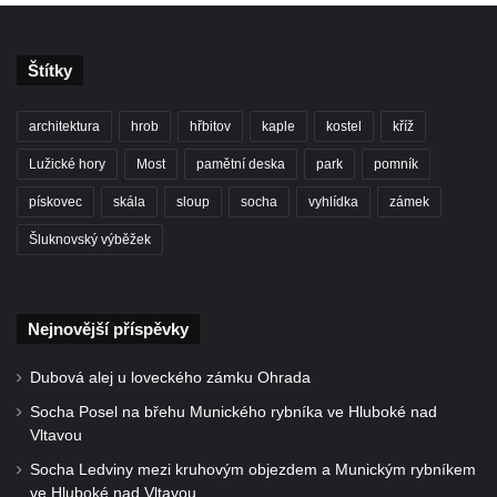
Kostel svatého Františka z Assisi na
Studánce
Štítky
Kostel svaté Kateřiny Alexandrijské
(Sienské) v Dolním Podluží
architektura
hrob
hřbitov
kaple
kostel
kříž
Kostel svatého Jiří v Horním Slavkově
Lužické hory
Most
pamětní deska
park
pomník
Kaple Božího Těla u kostela svatého Jiří v
pískovec
skála
sloup
socha
vyhlídka
zámek
Horním Slavkově
Šluknovský výběžek
Kostel svatého Jana Nepomuckého ve
Hřensku
Hřbitovní kaple Ignaze Clara ve Hřensku
Nejnovější příspěvky
Kostel Nanebevzetí Panny Marie v Novém
Dubová alej u loveckého zámku Ohrada
Boru
Socha Posel na břehu Munického rybníka ve Hluboké nad
Výklenková kaple v severní části Petrovic
Vltavou
Evangelický kostel v Česká Kamenici
Socha Ledviny mezi kruhovým objezdem a Munickým rybníkem
Kaple Nejsvětější Trojice v Nové Vsi (Ústí
ve Hluboké nad Vltavou