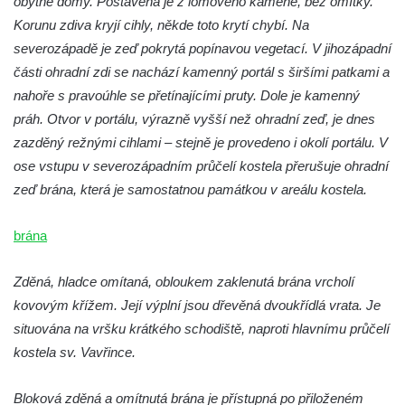
obytné domy. Postavená je z lomového kamene, bez omítky.
Kaple Getsemanské zahrady na křížové
Korunu zdiva kryjí cihly, někde toto krytí chybí. Na
cestě na Křížovém vrchu ve Frýdlantu
severozápadě je zeď pokrytá popínavou vegetací. V jihozápadní
Kaple Božího hrobu na Křížové cestě na
části ohradní zdi se nachází kamenný portál s širšími patkami a
Křížovém vrchu ve Frýdlantu
nahoře s pravoúhle se přetínajícími pruty. Dole je kamenný
Poustevna na Křížové cestě na Křížovém
práh. Otvor v portálu, výrazně vyšší než ohradní zeď, je dnes
vrchu ve Frýdlantu
zazděný režnými cihlami – stejně je provedeno i okolí portálu. V
Kostel svatého Jakuba Většího v Sokolově
ose vstupu v severozápadním průčelí kostela přerušuje ohradní
Kostel Nanebevzetí Panny Marie ve
zeď brána, která je samostatnou památkou v areálu kostela.
Slunečné
brána
Kostel Jména Panny Marie v Sepekově
Kostel svatých Petra a Pavla v Růžové
Zděná, hladce omítaná, obloukem zaklenutá brána vrcholí
Kaple Stětí svatého Jana Křtitele v
kovovým křížem. Její výplní jsou dřevěná dvoukřídlá vrata. Je
Rumburku
situována na vršku krátkého schodiště, naproti hlavnímu průčelí
Bývalá synagoga v Milevsku
kostela sv. Vavřince.
Kostel svaté Kateřiny Alexandrijské v
Krásně
Bloková zděná a omítnutá brána je přístupná po přiloženém