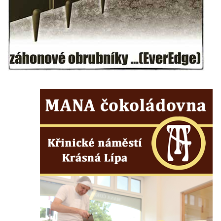
Kostel svatého Václava v Srbské Kamenici
Kostel svatého Kryštofa v Kryštofově Údolí
Hrobka rodiny Havlovy na hřbitově v
Chloumku v Mělníku
Kostel Nejsvětější Trojice na hřbitově v
Chloumku v Mělníku
Kaple svatého Jana Nepomuckého na
Chloumečku v Mělníku
Hřbitovní kaple v Trávníku
Hřbitovní kaple ve Svoru
Kaple na rozcestí v jižní části Budyně nad
Ohří
Kaple v centru Roudníčku
Kaple u domu čp. 51 v Roudníčku
Kaple v Brníkově