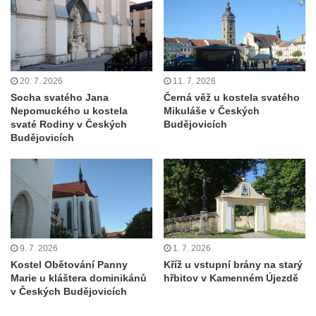
Kaple Anděla Strážce na Valdeku
Hřbitovní kaple v Lipové
Márnice na bývalém hřbitově u kostela
svatých Šimona a Judy v Lipové u Šluknova
20. 7. 2026
11. 7. 2026
Hřbitovní kaple v Lobendavě
Socha svatého Jana
Černá věž u kostela svatého
Kostel Navštívení Panny Marie v
Nepomuckého u kostela
Mikuláše v Českých
svaté Rodiny v Českých
Budějovicích
Lobendavě
Budějovicích
Márnice na bývalém hřbitově u kostela
Navštívení Panny Marie v Lobendavě
Kaple svaté Anny na Anenském vrchu u
Lobendavy
Kostel svaté Máří Magdalény v Krásné Lípě
9. 7. 2026
1. 7. 2026
Kostel Narození svatého Jana Křtitele v
Kostel Obětování Panny
Kříž u vstupní brány na starý
Kamenickém Šenově
Marie u kláštera dominikánů
hřbitov v Kamenném Újezdě
Kostel svatého Jiří v Jiříkově
v Českých Budějovicích
Kostel svatého Jiří ve Chřibské