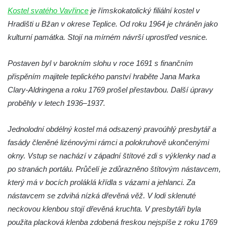
Kaple na křižovatce ulic Budějovická a
Kostel svatého Vavřince
je římskokatolický filiální kostel v
Dělnická v Kamenném Újezdě
Hradišti u Bžan v okrese Teplice. Od roku 1964 je chráněn jako
Bývalý kostel svatých Filipa a Jakuba na
kulturní památka. Stojí na mírném návrší uprostřed vesnice.
náměstí J. V. Kamarýta ve Velešíně
Postaven byl v barokním slohu v roce 1691 s finančním
Kaple na hřbitově ve Velešíně
přispěním majitele teplického panství hraběte Jana Marka
Márnice na hřbitově ve Velešíně
Clary-Aldringena a roku 1769 prošel přestavbou. Další úpravy
Kostel svatého Václava ve Velešíně
proběhly v letech 1936–1937.
Poutní areál Římov
Jednolodní obdélný kostel má odsazený pravoúhlý presbytář a
Kostel svatého Ducha v poutním areálu
fasády členěné lizénovými rámci a polokruhově ukončenými
Římov
okny. Vstup se nachází v západní štítové zdi s výklenky nad a
Křížová cesta Římov – XXV. kaple – Boží
po stranách portálu. Průčelí je zdůrazněno štítovým nástavcem,
hrob
který má v bocích proláklá křídla s vázami a jehlanci. Za
Křížová cesta Římov – XXIV. kaple – Pieta
nástavcem se zdvihá nízká dřevěná věž. V lodi sklenuté
Křížová cesta Římov – XXIII. kaple –
neckovou klenbou stojí dřevěná kruchta. V presbytáři byla
Kalvárie
použita placková klenba zdobená freskou nejspíše z roku 1769