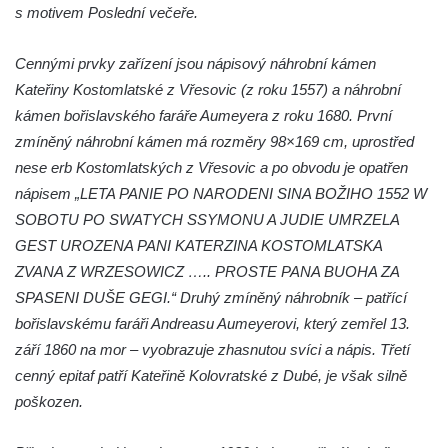
Křížová cesta Římov – XXII. kaple – Šimon
s motivem Poslední večeře.
Cyrénský pomáhá Ježíši nést kříž
Cennými prvky zařízení jsou nápisový náhrobní kámen
Křížová cesta Římov – XXI. kaple –
Kateřiny Kostomlatské z Vřesovic (z roku 1557) a náhrobní
Popravní brána
kámen bořislavského faráře Aumeyera z roku 1680. První
Křížová cesta Římov – XX. kaple – Svatá
zmíněný náhrobní kámen má rozměry 98×169 cm, uprostřed
Veronika potkává Ježíše a utírá mu do své
nese erb Kostomlatských z Vřesovic a po obvodu je opatřen
roušky pot z tváře
nápisem „LETA PANIE PO NARODENI SINA BOŽIHO 1552 W
Křížová cesta Římov – XIX. kaple – Kristus
SOBOTU PO SWATYCH SSYMONU A JUDIE UMRZELA
kříž nesoucí potkává Pannu Marii
GEST UROZENA PANI KATERZINA KOSTOMLATSKA
Křížová cesta Římov – XVIII. kaple – Na
ZVANA Z WRZESOWICZ ….. PROSTE PANA BUOHA ZA
Ježíše vložen kříž
SPASENI DUŠE GEGI.“ Druhý zmíněný náhrobník – patřící
Křížová cesta Římov – XVII. kaple – Velký
bořislavskému faráři Andreasu Aumeyerovi, který zemřel 13.
Pilát
září 1860 na mor – vyobrazuje zhasnutou svíci a nápis. Třetí
Křížová cesta Římov – XVI. kaple – U
cenný epitaf patří Kateřině Kolovratské z Dubé, je však silně
Herodesa
poškozen.
Křížová cesta Římov – XV. kaple – Malý