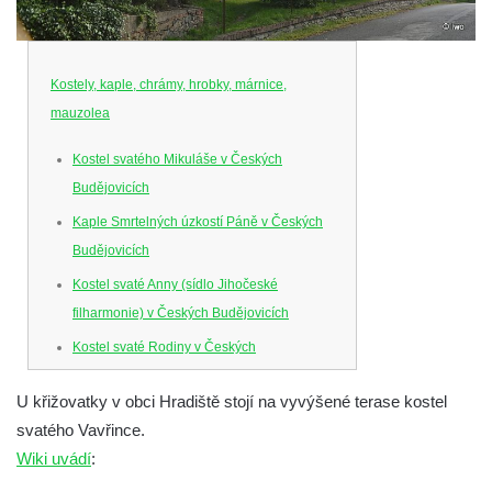
Kostely, kaple, chrámy, hrobky, márnice,
mauzolea
Kostel svatého Mikuláše v Českých
Budějovicích
Kaple Smrtelných úzkostí Páně v Českých
Budějovicích
Kostel svaté Anny (sídlo Jihočeské
filharmonie) v Českých Budějovicích
Kostel svaté Rodiny v Českých
Budějovicích
U křižovatky v obci Hradiště stojí na vyvýšené terase kostel
Kostel Obětování Panny Marie u kláštera
svatého Vavřince.
dominikánů v Českých Budějovicích
Wiki uvádí
:
Kostel Všech svatých v Kamenném Újezdě