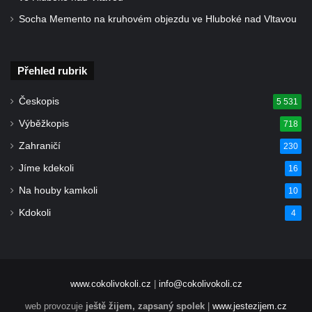
nad Labem)
Socha Memento na kruhovém objezdu ve Hluboké nad Vltavou
Kaple svaté Anny v Brné
Kaple svatého Jana Nepomuckého před
Přehled rubrik
zámkem v Protivíně
Kaple Panny Marie v Mírové ulici v Protivíně
Českopis
5 531
Kaple svatého Rocha v Ohradě u Hluboké
Výběžkopis
718
nad Vltavou
Zahraničí
230
Kostel svaté Kateřiny Alexandrijské ve
Jíme kdekoli
16
Stráži nad Nisou
Na houby kamkoli
10
Kostel svatého Martina v Tursku
Kdokoli
4
Kaple svatých Jana a Pavla v Knínicích
Kaple Panny Marie u bývalého zámku
Ledebour
Kaple svatého Michaela v Kozinci
www.cokolivokoli.cz
|
info@cokolivokoli.cz
Kostel Narození Panny Marie v Holubici
web provozuje
ještě žijem, zapsaný spolek
|
www.jestezijem.cz