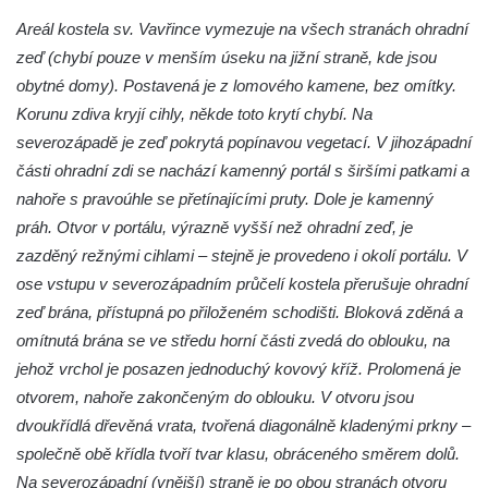
Márnice na hřbitově v Kozlech
Areál kostela sv. Vavřince vymezuje na všech stranách ohradní
Vesnický kostel v Reinhardtsdorfu
zeď (chybí pouze v menším úseku na jižní straně, kde jsou
Kaple v Oparnu
obytné domy). Postavená je z lomového kamene, bez omítky.
Protestantský (evangelicko-luterský) kostel
Korunu zdiva kryjí cihly, někde toto krytí chybí. Na
Crostau
severozápadě je zeď pokrytá popínavou vegetací. V jihozápadní
části ohradní zdi se nachází kamenný portál s širšími patkami a
Kaple Nanebevstoupení Panny Marie ve
nahoře s pravoúhle se přetínajícími pruty. Dole je kamenný
Svitavě
práh. Otvor v portálu, výrazně vyšší než ohradní zeď, je
Výklenková kaple Piety ve Svojkově
zazděný režnými cihlami – stejně je provedeno i okolí portálu. V
Kostel Nejsvětější Trojice ve Velenicích
ose vstupu v severozápadním průčelí kostela přerušuje ohradní
Kostel svatého Vavřince v Okounově
zeď brána, přístupná po přiloženém schodišti. Bloková zděná a
Kostel svatých Petra a Pavla v Semilech
omítnutá brána se ve středu horní části zvedá do oblouku, na
jehož vrchol je posazen jednoduchý kovový kříž. Prolomená je
Kostel Nanebevzetí Panny Marie (St. Mariä
otvorem, nahoře zakončeným do oblouku. V otvoru jsou
Himmelfahrt) v Schirgiswalde
dvoukřídlá dřevěná vrata, tvořená diagonálně kladenými prkny –
Kostel svaté Máří Magdaleny u hradu
společně obě křídla tvoří tvar klasu, obráceného směrem dolů.
Krasíkov
Na severozápadní (vnější) straně je po obou stranách otvoru