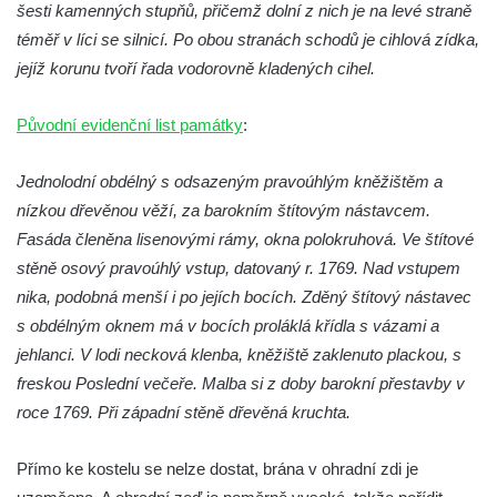
šesti kamenných stupňů, přičemž dolní z nich je na levé straně
Kostel Panny Marie Pomocné s Ivanitskou
téměř v líci se silnicí. Po obou stranách schodů je cihlová zídka,
poustevnou v Teplicích nad Metují
jejíž korunu tvoří řada vodorovně kladených cihel.
Hřbitovní kaple/márnice na hřbitově v
Teplicích nad Metují
Původní evidenční list památky
:
Kostel svatého Vavřince v Teplicích nad
Metují
Jednolodní obdélný s odsazeným pravoúhlým kněžištěm a
Hrobová kaple Johanna Nitsche na
nízkou dřevěnou věží, za barokním štítovým nástavcem.
hřbitově na Vlčí Hoře
Fasáda členěna lisenovými rámy, okna polokruhová. Ve štítové
stěně osový pravoúhlý vstup, datovaný r. 1769. Nad vstupem
Kaple Panny Marie Karmelské na Vlčí Hoře
nika, podobná menší i po jejích bocích. Zděný štítový nástavec
Kostel svatého Bartoloměje v Teplicích
s obdélným oknem má v bocích proláklá křídla s vázami a
Kostel svatého Jana Křtitele na Zámeckém
jehlanci. V lodi necková klenba, kněžiště zaklenuto plackou, s
náměstí v Teplicích
freskou Poslední večeře. Malba si z doby barokní přestavby v
Chrám Povýšení svatého Kříže na
roce 1769. Při západní stěně dřevěná kruchta.
Zámeckém náměstí v Teplicích
Výklenková kaple u vodojemu v severní
Přímo ke kostelu se nelze dostat, brána v ohradní zdi je
části Kozel