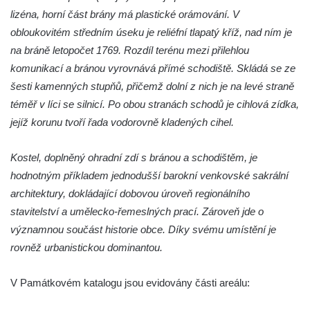
Kaple Olivetské hory pod věží kostela
lizéna, horní část brány má plastické orámování. V
svatého Michaela Archanděla v Bochově
obloukovitém středním úseku je reliéfní tlapatý kříž, nad ním je
Mildeova kaple pod Ortelem
na bráně letopočet 1769. Rozdíl terénu mezi přilehlou
Kostel Zvěstování Panny Marie v Duchcově
komunikací a bránou vyrovnává přímé schodiště. Skládá se ze
šesti kamenných stupňů, přičemž dolní z nich je na levé straně
Výklenková kaple v Teplické ulici u stadionu
téměř v líci se silnicí. Po obou stranách schodů je cihlová zídka,
v Duchcově
jejíž korunu tvoří řada vodorovně kladených cihel.
Evangelický kostel v Duchcově
Kostel svatých Petra a Pavla v Jeníkově
Kostel, doplněný ohradní zdí s bránou a schodištěm, je
Kaple svaté Anny v Jeníkově
hodnotným příkladem jednodušší barokní venkovské sakrální
Kaple Panny Marie v Lahošti
architektury, dokládající dobovou úroveň regionálního
stavitelství a umělecko-řemeslných prací. Zároveň jde o
Kaple svatého Jana Nepomuckého v
významnou součást historie obce. Díky svému umístění je
Lahošti
rovněž urbanistickou dominantou.
Kostel svatého Mikuláše v Mikulášovicích
Kaple Tří otců v Mikulášovicích
V Památkovém katalogu jsou evidovány části areálu:
Kaple Matky Boží v Mikulášovicích