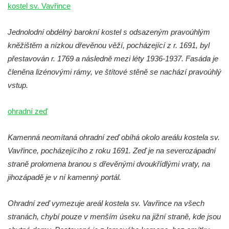
Kaple Andělů strážných (Fürleova kaple) v
kostel sv. Vavřince
Mikulášovicích
Jednolodní obdélný barokní kostel s odsazeným pravoúhlým
Balzerova kaple v Mikulášovicích
kněžištěm a nízkou dřevěnou věží, pocházející z r. 1691, byl
Kostel svatého Václava ve Šluknově
přestavován r. 1769 a následně mezi léty 1936-1937. Fasáda je
Kostel svatého Mikuláše v Třebušíně
členěna lizénovými rámy, ve štítové stěně se nachází pravoúhlý
Klášterní kostel svatého Františka z Assisi v
vstup.
Zákupech
Kaple svatého Josefa u Zákup
ohradní zeď
Kostel svatých Fabiána a Šebestiána v
Kamenná neomítaná ohradní zeď obíhá okolo areálu kostela sv.
Zákupech
Vavřince, pocházejícího z roku 1691. Zeď je na severozápadní
Kostel svatého Havla v Kuřívodech
straně prolomena branou s dřevěnými dvoukřídlými vraty, na
Kaple Krista v žaláři u kostela Nalezení
jihozápadě je v ní kamenný portál.
svatého Kříže ve Frýdlantu
Kostel Nalezení svatého Kříže ve Frýdlantu
Ohradní zeď vymezuje areál kostela sv. Vavřince na všech
Kostel Krista Spasitele ve Frýdlantu
stranách, chybí pouze v menším úseku na jižní straně, kde jsou