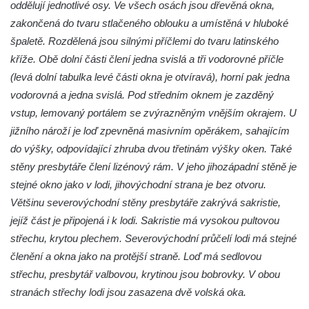
oddělují jednotlivé osy. Ve všech osách jsou dřevěná okna,
Kostel svatého Havla na hřbitově v
zakončená do tvaru stlačeného oblouku a umístěná v hluboké
Hrobčicích
špaletě. Rozdělená jsou silnými příčlemi do tvaru latinského
kříže. Obě dolní části člení jedna svislá a tři vodorovné příčle
Kaple svatého Vavřince v Mirošovicích
(levá dolní tabulka levé části okna je otvíravá), horní pak jedna
Márnice na hřbitově v Račicích
vodorovná a jedna svislá. Pod středním oknem je zazděný
Márnice na hřbitově v Dobříni
vstup, lemovaný portálem se zvýrazněným vnějším okrajem. U
Kaple v Bezděkově
jižního nároží je loď zpevněná masivním opěrákem, sahajícím
Kaple Nejsvětější Trojice v centru Liběšic
do výšky, odpovídající zhruba dvou třetinám výšky oken. Také
stěny presbytáře člení lizénový rám. V jeho jihozápadní stěně je
Výklenková kaple na rozcestí na jižním
stejné okno jako v lodi, jihovýchodní strana je bez otvoru.
okraji Liběšic
Většinu severovýchodní stěny presbytáře zakrývá sakristie,
Kostel svaté Kateřiny v Chouči
jejíž část je připojená i k lodi. Sakristie má vysokou pultovou
Kaple svatého Blažeje východně od Lužice
střechu, krytou plechem. Severovýchodní průčelí lodi má stejné
Kostel svatého Augustina v Lužici
členění a okna jako na protější straně. Loď má sedlovou
Márnice na hřbitově v Lužici
střechu, presbytář valbovou, krytinou jsou bobrovky. V obou
stranách střechy lodi jsou zasazena dvě volská oka.
Kostel svatého Martina v Kozlech