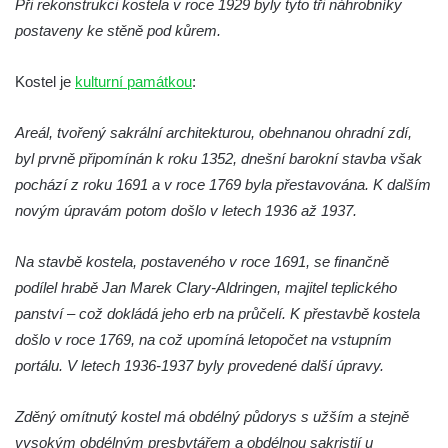
Při rekonstrukci kostela v roce 1929 byly tyto tři náhrobníky
Pilát
postaveny ke stěně pod kůrem.
Křížová cesta Římov – XIV. kaple – U
Kaifáše (U Děvečky)
Kostel je
kulturní památkou
:
Křížová cesta Římov – XIII. kaple – U
Annáše (U Kaifáše)
Areál, tvořený sakrální architekturou, obehnanou ohradní zdí,
Křížová cesta Římov – XII. kaple – Vodní
byl prvně připomínán k roku 1352, dnešní barokní stavba však
brána
pochází z roku 1691 a v roce 1769 byla přestavována. K dalším
novým úpravám potom došlo v letech 1936 až 1937.
Křížová cesta Římov – XI. kaple – Ježíš
haněn a tupen
Na stavbě kostela, postaveného v roce 1691, se finančně
Křížová cesta Římov – X. kaple – U
podílel hrabě Jan Marek Clary-Aldringen, majitel teplického
Cedronu
panství – což dokládá jeho erb na průčelí. K přestavbě kostela
Křížová cesta Římov – IX. kaple – U
došlo v roce 1769, na což upomíná letopočet na vstupním
chromého žida
portálu. V letech 1936-1937 byly provedené další úpravy.
Křížová cesta Římov – VIII. kaple – Kristus
svázán a ze zahrady vyhnán
Zděný omítnutý kostel má obdélný půdorys s užším a stejně
Křížová cesta Římov – VII. kaple – Políbení
vysokým obdélným presbytářem a obdélnou sakristií u