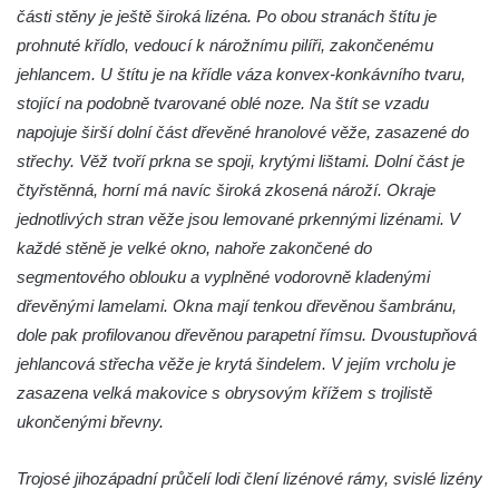
Kaple mezi Dolním Třebonínem a Horním
části stěny je ještě široká lizéna. Po obou stranách štítu je
Třebonínem
prohnuté křídlo, vedoucí k nárožnímu pilíři, zakončenému
jehlancem. U štítu je na křídle váza konvex-konkávního tvaru,
Kaple v severní části Dolního Třebonína
stojící na podobně tvarované oblé noze. Na štít se vzadu
Márnice na hřbitově v Rybniště
napojuje širší dolní část dřevěné hranolové věže, zasazené do
Kaple u kostela svatého Jiljí v Lužci nad
střechy. Věž tvoří prkna se spoji, krytými lištami. Dolní část je
Vltavou
čtyřstěnná, horní má navíc široká zkosená nároží. Okraje
Kostel svatého Jiljí v Lužci nad Vltavou
jednotlivých stran věže jsou lemované prkennými lizénami. V
Kaple Božího těla na hřbitově v Hostíně u
každé stěně je velké okno, nahoře zakončené do
Vojkovic
segmentového oblouku a vyplněné vodorovně kladenými
Kostel Nanebevzetí Panny Marie v Hostíně
dřevěnými lamelami. Okna mají tenkou dřevěnou šambránu,
u Vojkovic
dole pak profilovanou dřevěnou parapetní římsu. Dvoustupňová
jehlancová střecha věže je krytá šindelem. V jejím vrcholu je
Kaple svatého Bartoloměje v Bukolu
zasazena velká makovice s obrysovým křížem s trojlistě
Hřbitovní kaple na hřbitově v Lužci nad
ukončenými břevny.
Vltavou
Márnice na hřbitově v Lužci nad Vltavou
Trojosé jihozápadní průčelí lodi člení lizénové rámy, svislé lizény
Márnice na hřbitově v Hrobčicích