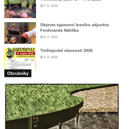
7. 8. 2026
Všestudech
Kostel svatého Václava ve Strupčicích
Objevte tajemství lesního adjunkta
Kaple v Michalovicích
Ferdinanda Náhlíka
Kostel svatého Mikuláše ve Velkých
6. 8. 2026
Žernosekách
Tolštejnské slavnosti 2026
Kaple svatého Urbana ve Velkých
3. 8. 2026
Žernosekách
Kaple svatého Huberta u hradiště Hrádek u
Obrubniky
Libochovan
Kostel Narození Panny Marie v
Libochovanech
Márnice u kostel svatého Jana
Nepomuckého ve Starých Křečanech
Kostel svatého Jana Nepomuckého ve
Starých Křečanech