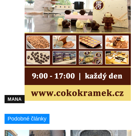
Kostel svatého Floriána v Podbradci
Kaple na západním okraji Ředhoště
Kostel svatého Jiljí v Ředhošti
Kaple severně od Ředhoště
Kostel Nanebevzetí Panny Marie v Horním
Jiřetíně
Kostel Nanebevzetí Panny Marie v
Postoloprtech
Hřbitovní kaple v Postoloprtech
Kostel svatého Jana Evangelisty v Malém
Březně
MANA
Kaple svatého Antonína Paduánského na
návsi ve Vysokém Březně
Podobné články
Bývalá kaple svatých Jana a Pavla v
Nemilkově