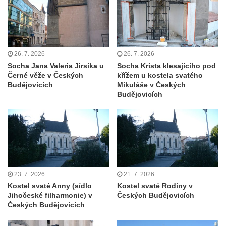
Kaple svatého Jana Nepomuckého v Lišnici
Hřbitovní kaple v Chotyni
Kaple Čtrnácti svatých pomocníků v
Grabštejně
26. 7. 2026
26. 7. 2026
Hřbitovní kaple v Hrádku nad Nisou
Socha Jana Valeria Jirsíka u
Socha Krista klesajícího pod
Černé věže v Českých
křížem u kostela svatého
Müllerova hrobka v Hrádku nad Nisou
Budějovicích
Mikuláše v Českých
Márnice na hřbitově ve Sněžné
Budějovicích
Kostel Panny Marie Sněžné ve Sněžné
Kaple Nejsvětější Trojice ve Sněžné
Hřbitovní kaple v Horním Podluží
Kostel svaté Máří Magdalény v Božanově
Hrobka rodiny Brass na hřbitově v Dolním
23. 7. 2026
21. 7. 2026
Podluží
Kostel svaté Anny (sídlo
Kostel svaté Rodiny v
Jihočeské filharmonie) v
Českých Budějovicích
Kostel svatého Bartoloměje ve Velkém
Českých Budějovicích
Šenově