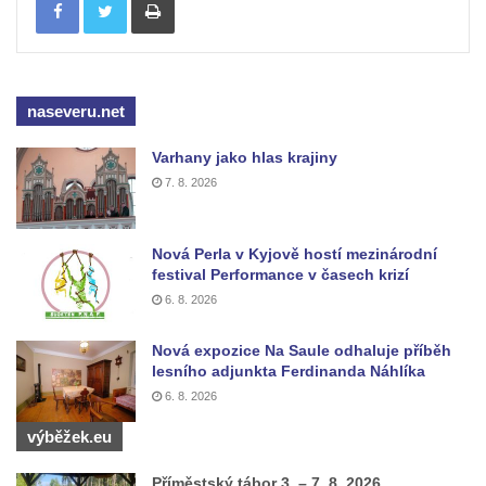
Kaple Panny Marie Růžencové na návsi v
Konětopech
Výklenková kaple u silnice jižně od Hřivic
Kostel svatého Jakuba ve Hřivicích
naseveru.net
Kaple svatého Vavřince na návsi v
Varhany jako hlas krajiny
Touchovicích
7. 8. 2026
Kaple u polní cesty východně od zámku v
Jimlíně
Nová Perla v Kyjově hostí mezinárodní
Kaple svatého Rocha na zvířecím hřbitově v
festival Performance v časech krizí
Jimlíně
6. 8. 2026
Kaple v zahradě domu čp. 55 v Jimlíně
Nová expozice Na Saule odhaluje příběh
Kaple svatého Josefa v Jimlíně
lesního adjunkta Ferdinanda Náhlíka
Márnice na hřbitově v Opočně u Loun
6. 8. 2026
Kostel Nanebevzetí Panny Marie v Opočně
výběžek.eu
Kostel svaté Barbory v Otvicích
Příměstský tábor 3. – 7. 8. 2026
Kostel svatého archanděla Michaela ve