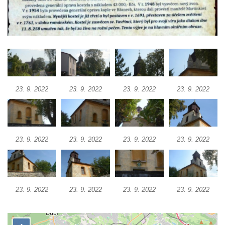
Tanvaldu
Kostel svatého Františka z Assisi v Tanvaldu
Riedlova hrobka v Desné
Kaple svaté Alžběty Durynské v Dolních
Křečanech
Márnice nového hřbitova ve Starých
23. 9. 2022
23. 9. 2022
23. 9. 2022
23. 9. 2022
Křečanech
Bývalá márnice u hřbitova v Dubé
Kostel Nalezení svatého Kříže v Dubé
Kostel Nanebevzetí Panny Marie v
23. 9. 2022
23. 9. 2022
23. 9. 2022
23. 9. 2022
Úněticích
Kostel svatého Klementa v Levém Hradci
Kostel Wang (Karpacz – Bierutowice,
23. 9. 2022
23. 9. 2022
23. 9. 2022
23. 9. 2022
Polsko)
Skalní kaple Nejsvětější Trojice u Česká
Kamenice