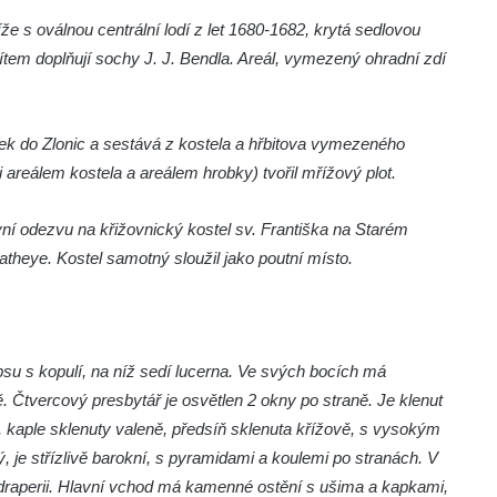
e s oválnou centrální lodí z let 1680-1682, krytá sedlovou
ítem doplňují sochy J. J. Bendla. Areál, vymezený ohradní zdí
iček do Zlonic a sestává z kostela a hřbitova vymezeného
areálem kostela a areálem hrobky) tvořil mřížový plot.
rvní odezvu na křižovnický kostel sv. Františka na Starém
theye. Kostel samotný sloužil jako poutní místo.
psu s kopulí, na níž sedí lucerna. Ve svých bocích má
 Čtvercový presbytář je osvětlen 2 okny po straně. Je klenut
, kaple sklenuty valeně, předsíň sklenuta křížově, s vysokým
, je střízlivě barokní, s pyramidami a koulemi po stranách. V
é draperii. Hlavní vchod má kamenné ostění s ušima a kapkami,