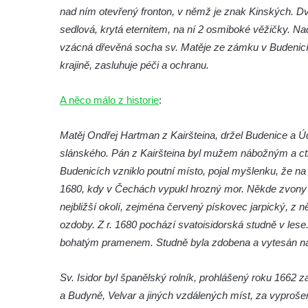
Křížová cesta Římov – IV. kaple – Pustá ves
nad ním otevřený fronton, v němž je znak Kinských. 
Křížová cesta Římov – III. kaple – Stádní
sedlová, krytá eternitem, na ní 2 osmiboké věžičky. N
brána
vzácná dřevěná socha sv. Matěje ze zámku v Budenicíc
krajině, zasluhuje péči a ochranu.
Křížová cesta Římov – II. kaple – Poslední
večeře Páně
A něco málo z historie
:
Křížová cesta Římov – I. kaple – Loučení
Ježíše s Pannou Marií
Matěj Ondřej Hartman z Kairšteina, držel Budenice a Ú
Márnice na hřbitově v Římově
slánského. Pán z Kairšteina byl mužem nábožným a cti
Kaple v Horním Třeboníně
Budenicích vzniklo poutní místo, pojal myšlenku, že na ko
Kaple Panny Marie v Horním Třeboníně
1680, kdy v Čechách vypukl hrozný mor. Někde zvony p
nejbližší okolí, zejména červený pískovec jarpický, z n
Kaple mezi Dolním Třebonínem a Horním
ozdoby. Z r. 1680 pochází svatoisidorská studně v lese.
Třebonínem
bohatým pramenem. Studně byla zdobena a vytesán ná
Kaple v severní části Dolního Třebonína
Márnice na hřbitově v Rybniště
Sv. Isidor byl španělský rolník, prohlášený roku 1662 
Kaple u kostela svatého Jiljí v Lužci nad
a Budyně, Velvar a jiných vzdálených míst, za vyproš
Vltavou