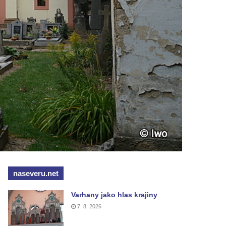
naseveru.net
Varhany jako hlas krajiny
7. 8. 2026