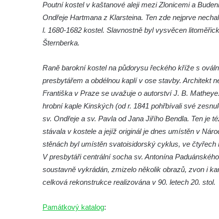
Poutní kostel v kaštanové aleji mezi Zlonicemi a Buden
roušky pot z tváře
Ondřeje Hartmana z Klarsteina. Ten zde nejprve nechal v
Křížová cesta Římov – XIX. kaple – Kristus
l. 1680-1682 kostel. Slavnostně byl vysvěcen litomě
kříž nesoucí potkává Pannu Marii
Šternberka.
Křížová cesta Římov – XVIII. kaple – Na
Ježíše vložen kříž
Raně barokní kostel na půdorysu řeckého kříže s ovál
Křížová cesta Římov – XVII. kaple – Velký
presbytářem a obdélnou kaplí v ose stavby. Architekt 
Pilát
Františka v Praze se uvažuje o autorství J. B. Mathey
hrobní kaple Kinských (od r. 1841 pohřbívali své zesnu
Křížová cesta Římov – XVI. kaple – U
sv. Ondřeje a sv. Pavla od Jana Jiřího Bendla. Ten je t
Herodesa
stávala v kostele a jejíž originál je dnes umístěn v Nár
Křížová cesta Římov – XV. kaple – Malý
stěnách byl umístěn svatoisidorský cyklus, ve čtyřech 
Pilát
V presbytáři centrální socha sv. Antonína Paduánského
Křížová cesta Římov – XIV. kaple – U
soustavně vykrádán, zmizelo několik obrazů, zvon i kam
Kaifáše (U Děvečky)
celková rekonstrukce realizována v 90. letech 20. stol.
Křížová cesta Římov – XIII. kaple – U
Annáše (U Kaifáše)
Památkový katalog
:
Křížová cesta Římov – XII. kaple – Vodní