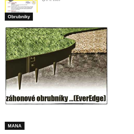
Obrubniky
MANA