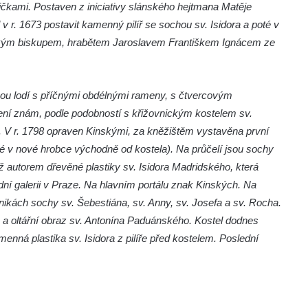
ičkami. Postaven z iniciativy slánského hejtmana Matěje
 r. 1673 postavit kamenný pilíř se sochou sv. Isidora a poté v
řickým biskupem, hrabětem Jaroslavem Františkem Ignácem ze
nou lodí s příčnými obdélnými rameny, s čtvercovým
není znám, podle podobností s křižovnickým kostelem sv.
e. V r. 1798 opraven Kinskými, za kněžištěm vystavěna první
lé v nové hrobce východně od kostela). Na průčelí jsou sochy
éž autorem dřevěné plastiky sv. Isidora Madridského, která
odní galerii v Praze. Na hlavním portálu znak Kinských. Na
nikách sochy sv. Šebestiána, sv. Anny, sv. Josefa a sv. Rocha.
 a oltářní obraz sv. Antonína Paduánského. Kostel dodnes
enná plastika sv. Isidora z pilíře před kostelem. Poslední