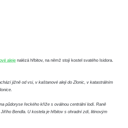
ové aleje
nalézá hřbitov, na němž stojí kostel svatého Isidora.
hází jižně od vsi, v kaštanové aleji do Zlonic, v katastrálním
lonice.
na půdoryse řeckého kříže s oválnou centrální lodí. Raně
iřího Bendla. U kostela je hřbitov s ohradní zdí, litinovým