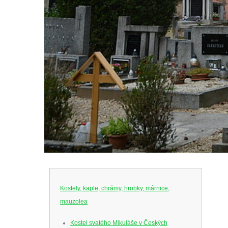
Kostely, kaple, chrámy, hrobky, márnice,
mauzolea
Kostel svatého Mikuláše v Českých