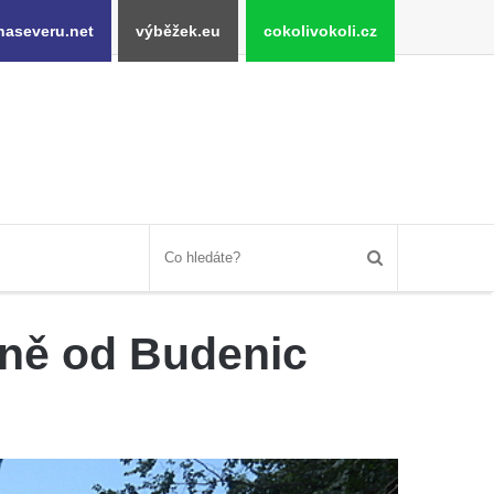
naseveru.net
výběžek.eu
cokolivokoli.cz
ižně od Budenic