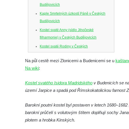
Budějovicích
Kaple Smrtelných úzkostí Páně v Českých
Budějovicích
Kostel svaté Anny (sídlo Jihočeské
filharmonie) v Českých Budějovicích
Kostel svaté Rodiny v Českých
Budějovicích
Na půl cestě mezi Zlonicemi a Budenicemi se u
kaštan
Kostel Obětování Panny Marie u kláštera
Na wiki
:
dominikánů v Českých Budějovicích
Kostel Všech svatých v Kamenném Újezdě
Kostel svatého Isidora Madridského
v Budenicích se nac
Kaple na křižovatce ulic Budějovická a
území Jarpice a spadá pod Římskokatolickou farnost Z
Dělnická v Kamenném Újezdě
Barokní poutní kostel byl postaven v letech 1680–1682 
Bývalý kostel svatých Filipa a Jakuba na
barokní průčelí s volutovým štítem doplňují sochy Jana J
náměstí J. V. Kamarýta ve Velešíně
plotem a hrobka Kinských.
Kaple na hřbitově ve Velešíně