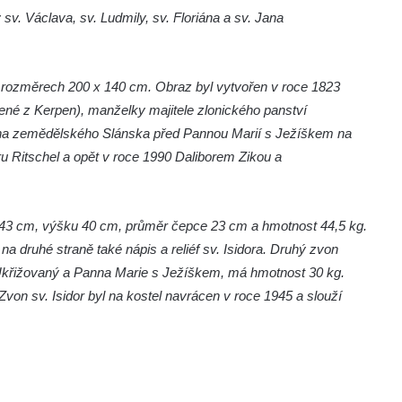
 sv. Václava, sv. Ludmily, sv. Floriána a sv. Jana
 o rozměrech 200 x 140 cm. Obraz byl vytvořen v roce 1823
ené z Kerpen), manželky majitele zlonického panství
ona zemědělského Slánska před Pannou Marií s Ježíškem na
ru Ritschel a opět v roce 1990 Daliborem Zikou a
měr 43 cm, výšku 40 cm, průměr čepce 23 cm a hmotnost 44,5 kg.
na druhé straně také nápis a reliéf sv. Isidora. Druhý zvon
Ukřižovaný a Panna Marie s Ježíškem, má hmotnost 30 kg.
von sv. Isidor byl na kostel navrácen v roce 1945 a slouží