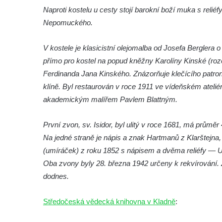
Márnice na hřbitově ve Velešíně
Naproti kostelu u cesty stojí barokní boží muka s reliéfy
Kostel svatého Václava ve Velešíně
Nepomuckého.
Poutní areál Římov
V kostele je klasicistní olejomalba od Josefa Berglera
Kostel svatého Ducha v poutním areálu
přímo pro kostel na popud kněžny Karolíny Kinské (roz
Římov
Ferdinanda Jana Kinského. Znázorňuje klečícího patr
Křížová cesta Římov – XXV. kaple – Boží
klíně. Byl restaurován v roce 1911 ve vídeňském atelié
hrob
akademickým malířem Pavlem Blattným.
Křížová cesta Římov – XXIV. kaple – Pieta
Křížová cesta Římov – XXIII. kaple –
První zvon, sv. Isidor, byl ulitý v roce 1681, má prů
Kalvárie
Na jedné straně je nápis a znak Hartmanů z Klarštejna, 
Křížová cesta Římov – XXII. kaple – Šimon
(umíráček) z roku 1852 s nápisem a dvěma reliéfy — 
Cyrénský pomáhá Ježíši nést kříž
Oba zvony byly 28. března 1942 určeny k rekvírování. Z
dodnes.
Křížová cesta Římov – XXI. kaple –
Popravní brána
Středočeská vědecká knihovna v Kladně
:
Křížová cesta Římov – XX. kaple – Svatá
Veronika potkává Ježíše a utírá mu do své