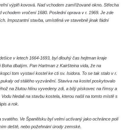
Dveřní výplň kovová. Nad vchodem zamřížované okno. Střecha
ad vchodem vročení 1680. Poslední oprava v r. 1969. Je zde
h. Impozantní stavba, umístěná ve stavebně jinak fádní
dešice v letech 1664-1693, byl dlouhý čas hejtman kraje
 Boha dbalým. Pan Hartman z Kairšteina vida, že na
pci tom vystaví kostel ke cti sv. Isidora. To se tak stalo v r.
ukaly od stálého vyzvánění. Staviva na kostel poskytovalo
ěhož na žlutou hlínu vyvedeny zdi, a bílý pískovec na římsy a
 Vodu hledali na stavbu kostela, kterou našli na tomto místě s
pis a rok.
za svatého. Ve Španělsku byl velmi uctívaný jako ochránce polí
ením deště, nebo požehnání úrody zemské.