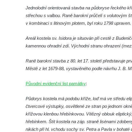
brána
Jednolodní orientovaná stavba na půdoryse řeckého kříž
střechou s valbou. Raně barokní průčelí s volutovým št
Křížová cesta Římov – XI. kaple – Ježíš
v kombinaci s litinovým plotem, byl roku 1798 upraven.
haněn a tupen
Křížová cesta Římov – X. kaple – U
Areál kostela sv. Isidora je situován při cestě z Buden
Cedronu
kamennou ohradní zdí. Východní stranu ohrazení (mezi 
Křížová cesta Římov – IX. kaple – U
chromého žida
Raně barokní stavba z 80. let 17. století představuje p
Křížová cesta Římov – VIII. kaple – Kristus
Městě z let 1679-88, vystavěného podle návrhu J. B. Ma
svázán a ze zahrady vyhnán
Původní evidenční list památky
:
Křížová cesta Římov – VII. kaple – Políbení
Jidášovo
Půdorys kostela má podobu kříže, loď má ve středu eli
Křížová cesta Římov – VI. kaple – Olivetská
čtvercové výstupky, osvětlené ze stran po jednom okně.
hora (Getsemanská zahrada)
křížovou klenbou hřebínkovou. Vítězný oblouk eliptický
Křížová cesta Římov – V. kaple – Smutná
hřebínkem. Štít kostela na záp. straně lisénami zdobený
duše
nikách při hl. vchodu sochy sv. Petra a Pavla v bohat