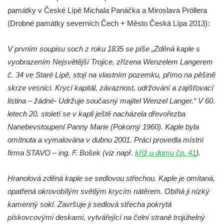
Kaple na křižovatce ulic Budějovická a
památky v České Lípě Michala Panáčka a Miroslava Pröllera
Dělnická v Kamenném Újezdě
(Drobné památky severních Čech + Město Česká Lípa 2013):
Bývalý kostel svatých Filipa a Jakuba na
V prvním soupisu soch z roku 1835 se píše „Zděná kaple s
náměstí J. V. Kamarýta ve Velešíně
vyobrazením Nejsvětější Trojice, zřízena Wenzelem Langerem
Kaple na hřbitově ve Velešíně
č. 34 ve Staré Lípě, stojí na vlastním pozemku, přímo na pěšině
Márnice na hřbitově ve Velešíně
skrze vesnici. Krycí kapitál, závaznost, udržování a zajišťovací
Kostel svatého Václava ve Velešíně
listina – žádné- Udržuje současný majitel Wenzel Langer.“ V 60.
Poutní areál Římov
letech 20. století se v kapli ještě nacházela dřevořezba
Kostel svatého Ducha v poutním areálu
Nanebevstoupení Panny Marie (Pokorný 1960). Kaple byla
Římov
omítnuta a vymalována v dubnu 2001. Práci provedla místní
firma STAVO – ing. F. Bošek (viz např.
kříž u domu čp. 41
).
Křížová cesta Římov – XXV. kaple – Boží
hrob
Hranolová zděná kaple se sedlovou střechou. Kaple je omítaná,
Křížová cesta Římov – XXIV. kaple – Pieta
opatřená okrovobílým světlým krycím nátěrem. Obíhá ji nízký
Křížová cesta Římov – XXIII. kaple –
kamenný sokl. Završuje ji sedlová střecha pokrytá
Kalvárie
pískovcovými deskami, vytvářející na čelní straně trojúhelný