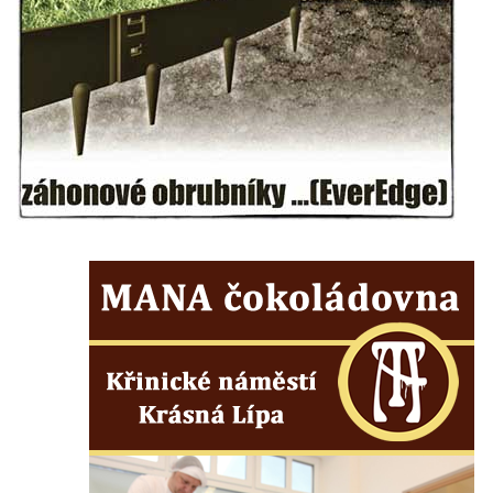
Kostel svatého Havla na hřbitově v
Hrobčicích
Kaple svatého Vavřince v Mirošovicích
Márnice na hřbitově v Račicích
Márnice na hřbitově v Dobříni
Kaple v Bezděkově
Kaple Nejsvětější Trojice v centru Liběšic
Výklenková kaple na rozcestí na jižním
okraji Liběšic
Kostel svaté Kateřiny v Chouči
Kaple svatého Blažeje východně od Lužice
Kostel svatého Augustina v Lužici
Márnice na hřbitově v Lužici
Kostel svatého Martina v Kozlech