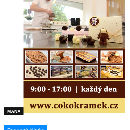
Márnice na hřbitově v Kozlech
Vesnický kostel v Reinhardtsdorfu
Kaple v Oparnu
Protestantský (evangelicko-luterský) kostel
Crostau
Kaple Nanebevstoupení Panny Marie ve
Svitavě
Výklenková kaple Piety ve Svojkově
Kostel Nejsvětější Trojice ve Velenicích
Kostel svatého Vavřince v Okounově
Kostel svatých Petra a Pavla v Semilech
Kostel Nanebevzetí Panny Marie (St. Mariä
Himmelfahrt) v Schirgiswalde
MANA
Kostel svaté Máří Magdaleny u hradu
Krasíkov