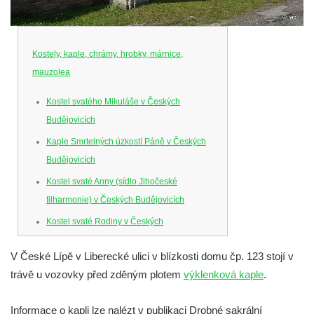
Kostely, kaple, chrámy, hrobky, márnice,
mauzolea
Kostel svatého Mikuláše v Českých
Budějovicích
Kaple Smrtelných úzkostí Páně v Českých
Budějovicích
Kostel svaté Anny (sídlo Jihočeské
filharmonie) v Českých Budějovicích
Kostel svaté Rodiny v Českých
Budějovicích
V České Lípě v Liberecké ulici v blízkosti domu čp. 123 stojí v
Kostel Obětování Panny Marie u kláštera
trávě u vozovky před zděným plotem
výklenková kaple
.
dominikánů v Českých Budějovicích
Kostel Všech svatých v Kamenném Újezdě
Informace o kapli lze nalézt v publikaci Drobné sakrální