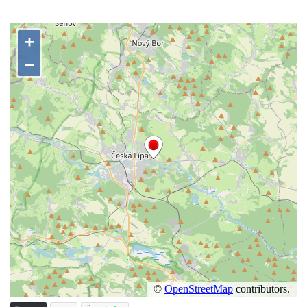
Pilát
Křížová cesta Římov – XIV. kaple – U
Kaifáše (U Děvečky)
Křížová cesta Římov – XIII. kaple – U
Annáše (U Kaifáše)
Křížová cesta Římov – XII. kaple – Vodní
brána
Křížová cesta Římov – XI. kaple – Ježíš
haněn a tupen
Křížová cesta Římov – X. kaple – U
Cedronu
Křížová cesta Římov – IX. kaple – U
chromého žida
Křížová cesta Římov – VIII. kaple – Kristus
svázán a ze zahrady vyhnán
Křížová cesta Římov – VII. kaple – Políbení