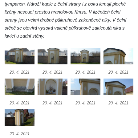
Křížová cesta Římov – XXII. kaple – Šimon
tympanon. Nároží kaple z čelní strany i z boku lemují ploché
Cyrénský pomáhá Ježíši nést kříž
lizény nesoucí prostou hranolovou římsu. V lizénách čelní
Křížová cesta Římov – XXI. kaple –
strany jsou velmi drobné půlkruhově zakončené niky. V čelní
Popravní brána
stěně se otevírá vysoká valeně půlkruhově zaklenutá nika s
lavicí u zadní stěny.
Křížová cesta Římov – XX. kaple – Svatá
Veronika potkává Ježíše a utírá mu do své
roušky pot z tváře
Křížová cesta Římov – XIX. kaple – Kristus
kříž nesoucí potkává Pannu Marii
20. 4. 2021
20. 4. 2021
20. 4. 2021
20. 4. 2021
Křížová cesta Římov – XVIII. kaple – Na
Ježíše vložen kříž
Křížová cesta Římov – XVII. kaple – Velký
20. 4. 2021
20. 4. 2021
20. 4. 2021
20. 4. 2021
Pilát
Křížová cesta Římov – XVI. kaple – U
Herodesa
Křížová cesta Římov – XV. kaple – Malý
20. 4. 2021