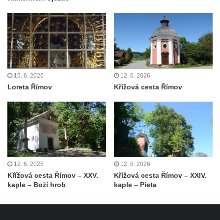
Kaple Andělů strážných (Fürleova kaple) v
Mikulášovicích
Balzerova kaple v Mikulášovicích
Kostel svatého Václava ve Šluknově
Kostel svatého Mikuláše v Třebušíně
15. 6. 2026
12. 6. 2026
Klášterní kostel svatého Františka z Assisi v
Loreta Římov
Křížová cesta Římov
Zákupech
Kaple svatého Josefa u Zákup
Kostel svatých Fabiána a Šebestiána v
Zákupech
Kostel svatého Havla v Kuřívodech
Kaple Krista v žaláři u kostela Nalezení
12. 6. 2026
12. 6. 2026
Křížová cesta Římov – XXV.
Křížová cesta Římov – XXIV.
svatého Kříže ve Frýdlantu
kaple – Boží hrob
kaple – Pieta
Kostel Nalezení svatého Kříže ve Frýdlantu
Kostel Krista Spasitele ve Frýdlantu