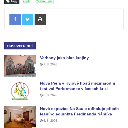
Tagy
kaple
Česká Lípa
Jidášovo
Tisknout
Křížová cesta Římov – VI. kaple – Olivetská
hora (Getsemanská zahrada)
Křížová cesta Římov – V. kaple – Smutná
duše
naseveru.net
Křížová cesta Římov – IV. kaple – Pustá ves
Křížová cesta Římov – III. kaple – Stádní
Varhany jako hlas krajiny
brána
7. 8. 2026
Křížová cesta Římov – II. kaple – Poslední
večeře Páně
Nová Perla v Kyjově hostí mezinárodní
Křížová cesta Římov – I. kaple – Loučení
festival Performance v časech krizí
Ježíše s Pannou Marií
6. 8. 2026
Márnice na hřbitově v Římově
Nová expozice Na Saule odhaluje příběh
Kaple v Horním Třeboníně
lesního adjunkta Ferdinanda Náhlíka
6. 8. 2026
Kaple Panny Marie v Horním Třeboníně