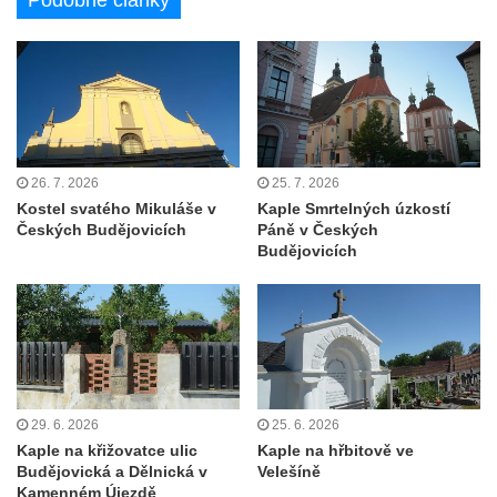
Podobné články
Kaple Olivetské hory pod věží kostela
svatého Michaela Archanděla v Bochově
Mildeova kaple pod Ortelem
Kostel Zvěstování Panny Marie v Duchcově
Výklenková kaple v Teplické ulici u stadionu
v Duchcově
26. 7. 2026
25. 7. 2026
Evangelický kostel v Duchcově
Kostel svatého Mikuláše v
Kaple Smrtelných úzkostí
Českých Budějovicích
Páně v Českých
Kostel svatých Petra a Pavla v Jeníkově
Budějovicích
Kaple svaté Anny v Jeníkově
Kaple Panny Marie v Lahošti
Kaple svatého Jana Nepomuckého v
Lahošti
Kostel svatého Mikuláše v Mikulášovicích
29. 6. 2026
25. 6. 2026
Kaple Tří otců v Mikulášovicích
Kaple na křižovatce ulic
Kaple na hřbitově ve
Kaple Matky Boží v Mikulášovicích
Budějovická a Dělnická v
Velešíně
Kamenném Újezdě