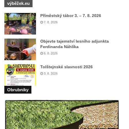
Kaple mezi Dolním Třebonínem a Horním
výběžek.eu
Třebonínem
Příměstský tábor 3. – 7. 8. 2026
Kaple v severní části Dolního Třebonína
7. 8. 2026
Márnice na hřbitově v Rybniště
Kaple u kostela svatého Jiljí v Lužci nad
Objevte tajemství lesního adjunkta
Vltavou
Ferdinanda Náhlíka
Kostel svatého Jiljí v Lužci nad Vltavou
6. 8. 2026
Kaple Božího těla na hřbitově v Hostíně u
Tolštejnské slavnosti 2026
Vojkovic
3. 8. 2026
Kostel Nanebevzetí Panny Marie v Hostíně
u Vojkovic
Obrubniky
Kaple svatého Bartoloměje v Bukolu
Hřbitovní kaple na hřbitově v Lužci nad
Vltavou
Márnice na hřbitově v Lužci nad Vltavou
Márnice na hřbitově v Hrobčicích