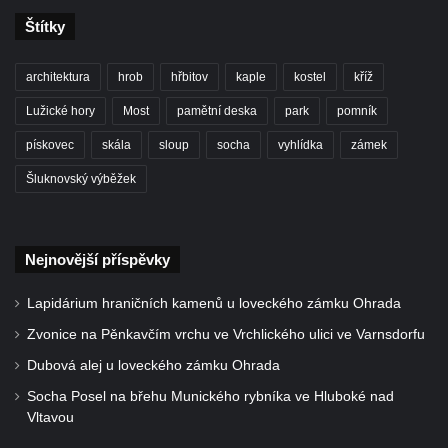
Kaple Getsemanské zahrady na křížové
Štítky
cestě na Křížovém vrchu ve Frýdlantu
Kaple Božího hrobu na Křížové cestě na
architektura
hrob
hřbitov
kaple
kostel
kříž
Křížovém vrchu ve Frýdlantu
Lužické hory
Most
pamětní deska
park
pomník
Poustevna na Křížové cestě na Křížovém
vrchu ve Frýdlantu
pískovec
skála
sloup
socha
vyhlídka
zámek
Kostel svatého Jakuba Většího v Sokolově
Šluknovský výběžek
Kostel Nanebevzetí Panny Marie ve
Slunečné
Nejnovější příspěvky
Kostel Jména Panny Marie v Sepekově
Kostel svatých Petra a Pavla v Růžové
Lapidárium hraničních kamenů u loveckého zámku Ohrada
Kaple Stětí svatého Jana Křtitele v
Zvonice na Pěnkavčím vrchu ve Vrchlického ulici ve Varnsdorfu
Rumburku
Dubová alej u loveckého zámku Ohrada
Bývalá synagoga v Milevsku
Socha Posel na břehu Munického rybníka ve Hluboké nad
Kostel svaté Kateřiny Alexandrijské v
Vltavou
Krásně