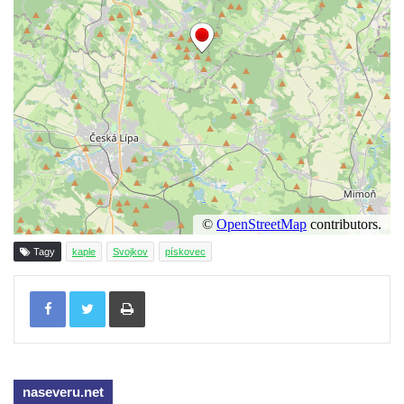
Kaple Getsemanské zahrady na křížové
cestě na Křížovém vrchu ve Frýdlantu
Kaple Božího hrobu na Křížové cestě na
Křížovém vrchu ve Frýdlantu
Poustevna na Křížové cestě na Křížovém
vrchu ve Frýdlantu
Kostel svatého Jakuba Většího v Sokolově
Kostel Nanebevzetí Panny Marie ve
Slunečné
Kostel Jména Panny Marie v Sepekově
Tagy
kaple
Svojkov
pískovec
Kostel svatých Petra a Pavla v Růžové
Tisknout
Kaple Stětí svatého Jana Křtitele v
Rumburku
Bývalá synagoga v Milevsku
Kostel svaté Kateřiny Alexandrijské v
naseveru.net
Krásně