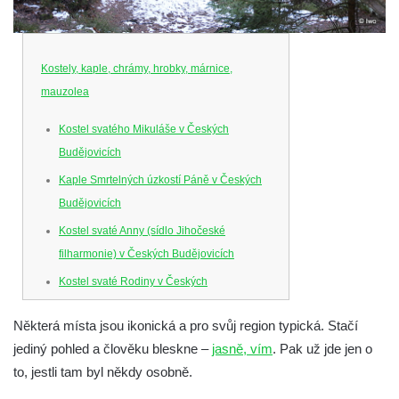
Kostely, kaple, chrámy, hrobky, márnice,
mauzolea
Kostel svatého Mikuláše v Českých
Budějovicích
Kaple Smrtelných úzkostí Páně v Českých
Budějovicích
Kostel svaté Anny (sídlo Jihočeské
filharmonie) v Českých Budějovicích
Kostel svaté Rodiny v Českých
Budějovicích
Některá místa jsou ikonická a pro svůj region typická. Stačí
Kostel Obětování Panny Marie u kláštera
jediný pohled a člověku bleskne –
jasně, vím
. Pak už jde jen o
dominikánů v Českých Budějovicích
to, jestli tam byl někdy osobně.
Kostel Všech svatých v Kamenném Újezdě