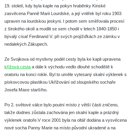
Kaple Olivetské hory pod věží kostela
19. století, kdy byla kaple na pokyn hraběnky Kinské
svatého Michaela Archanděla v Bochově
zasvěcena Panně Marii Lourdské, a její vnitřek byl roku 1903
Mildeova kaple pod Ortelem
upraven na lourdskou jeskyni. I potom sem směřovala procesí
Kostel Zvěstování Panny Marie v Duchcově
z širokého okolí a modlit se sem chodil v letech 1840-1850 i
bývalý císař Ferdinand V. při svých projížďkách ze zámku v
Výklenková kaple v Teplické ulici u stadionu
nedalekých Zákupech.
v Duchcově
Evangelický kostel v Duchcově
Ze Svojkova od myslivny podél cesty byla ke kapli upravena
Kostel svatých Petra a Pavla v Jeníkově
křížová cesta
a dále k východu vedlo dlouhé schodiště k
Kaple svaté Anny v Jeníkově
oratoriu na konci rokle. Byl to uměle vytesaný skalní výklenek s
Kaple Panny Marie v Lahošti
pískovcovou plastikou Ukřižování od sloupského sochaře
Josefa Maxe staršího.
Kaple svatého Jana Nepomuckého v
Lahošti
Po 2. světové válce bylo poutní místo z větší části zničeno,
Kostel svatého Mikuláše v Mikulášovicích
takže dodnes zůstala zachována jen skalní kaple a prázdný
Kaple Tří otců v Mikulášovicích
výklenek oratoře.V roce 2001 byla na oltář dodána a vysvěcena
Kaple Matky Boží v Mikulášovicích
nové socha Panny Marie na místo původní ukradené a na