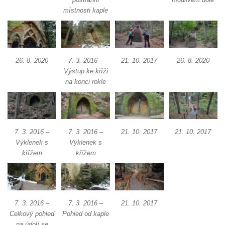
Pilát
místnosti kaple
Křížová cesta Římov – XIV. kaple – U
Kaifáše (U Děvečky)
Křížová cesta Římov – XIII. kaple – U
26. 8. 2020
7. 3. 2016 –
21. 10. 2017
26. 8. 2020
Annáše (U Kaifáše)
Výstup ke kříži
Křížová cesta Římov – XII. kaple – Vodní
na konci rokle
brána
Křížová cesta Římov – XI. kaple – Ježíš
haněn a tupen
7. 3. 2016 –
7. 3. 2016 –
21. 10. 2017
21. 10. 2017
Křížová cesta Římov – X. kaple – U
Výklenek s
Výklenek s
Cedronu
křížem
křížem
Křížová cesta Římov – IX. kaple – U
chromého žida
Křížová cesta Římov – VIII. kaple – Kristus
7. 3. 2016 –
7. 3. 2016 –
21. 10. 2017
svázán a ze zahrady vyhnán
Celkový pohled
Pohled od kaple
Křížová cesta Římov – VII. kaple – Políbení
na údolí se