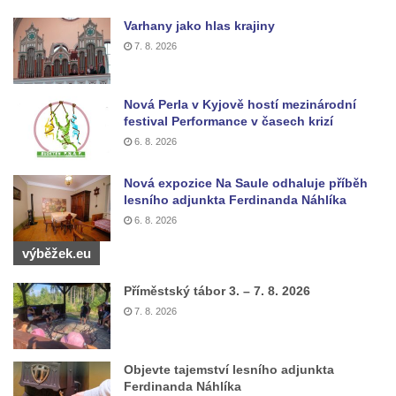
Kostel Božího Těla v Kraslicích
Varhany jako hlas krajiny
Kostel svaté Maří Magdalény v Karlových
7. 8. 2026
Varech
Kaple Panny Marie pod hradem Přimda
Nová Perla v Kyjově hostí mezinárodní
festival Performance v časech krizí
Kaple Panny Marie v Kunčicích nad Labem
6. 8. 2026
Hrobová kaple na hřbitově v Rychnově u
Jablonce nad Nisou
Nová expozice Na Saule odhaluje příběh
lesního adjunkta Ferdinanda Náhlíka
Márnice/hřbitovní kaple na hřbitově v
6. 8. 2026
Rychnově u Jablonce nad Nisou
Výklenková kaple u rozcestí u domu čp. 42
výběžek.eu
v Krásné u Pěnčína
Příměstský tábor 3. – 7. 8. 2026
Márnice na hřbitově v Krásné u Pěnčína
7. 8. 2026
Výklenková kaple naproti domu čp. 34 v
Krásné u Pěnčína
Objevte tajemství lesního adjunkta
Kostel svatého Josefa v Krásné u Pěnčína
Ferdinanda Náhlíka