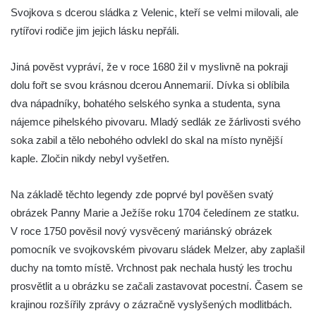
Kaple mezi Dolním Třebonínem a Horním
Svojkova s dcerou sládka z Velenic, kteří se velmi milovali, ale
Třebonínem
rytířovi rodiče jim jejich lásku nepřáli.
Kaple v severní části Dolního Třebonína
Jiná pověst vypráví, že v roce 1680 žil v myslivně na pokraji
Márnice na hřbitově v Rybniště
dolu fořt se svou krásnou dcerou Annemarií. Dívka si oblíbila
Kaple u kostela svatého Jiljí v Lužci nad
dva nápadníky, bohatého selského synka a studenta, syna
Vltavou
nájemce pihelského pivovaru. Mladý sedlák ze žárlivosti svého
Kostel svatého Jiljí v Lužci nad Vltavou
soka zabil a tělo nebohého odvlekl do skal na místo nynější
Kaple Božího těla na hřbitově v Hostíně u
kaple. Zločin nikdy nebyl vyšetřen.
Vojkovic
Kostel Nanebevzetí Panny Marie v Hostíně
Na základě těchto legendy zde poprvé byl pověšen svatý
u Vojkovic
obrázek Panny Marie a Ježíše roku 1704 čeledínem ze statku.
V roce 1750 pověsil nový vysvěcený mariánský obrázek
Kaple svatého Bartoloměje v Bukolu
pomocník ve svojkovském pivovaru sládek Melzer, aby zaplašil
Hřbitovní kaple na hřbitově v Lužci nad
duchy na tomto místě. Vrchnost pak nechala hustý les trochu
Vltavou
prosvětlit a u obrázku se začali zastavovat pocestní. Časem se
Márnice na hřbitově v Lužci nad Vltavou
krajinou rozšířily zprávy o zázračně vyslyšených modlitbách.
Márnice na hřbitově v Hrobčicích