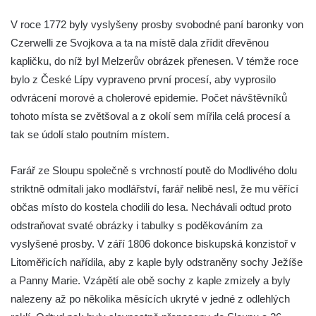
Kostel svatého Havla na hřbitově v
V roce 1772 byly vyslyšeny prosby svobodné paní baronky von
Hrobčicích
Czerwelli ze Svojkova a ta na místě dala zřídit dřevěnou
kapličku, do níž byl Melzerův obrázek přenesen. V témže roce
Kaple svatého Vavřince v Mirošovicích
bylo z České Lípy vypraveno první procesí, aby vyprosilo
Márnice na hřbitově v Račicích
odvrácení morové a cholerové epidemie. Počet návštěvníků
Márnice na hřbitově v Dobříni
tohoto místa se zvětšoval a z okolí sem mířila celá procesí a
Kaple v Bezděkově
tak se údolí stalo poutním místem.
Kaple Nejsvětější Trojice v centru Liběšic
Farář ze Sloupu společně s vrchností poutě do Modlivého dolu
Výklenková kaple na rozcestí na jižním
striktně odmítali jako modlářství, farář nelibě nesl, že mu věřící
okraji Liběšic
občas místo do kostela chodili do lesa. Nechávali odtud proto
Kostel svaté Kateřiny v Chouči
odstraňovat svaté obrázky i tabulky s poděkováním za
Kaple svatého Blažeje východně od Lužice
vyslyšené prosby. V září 1806 dokonce biskupská konzistoř v
Kostel svatého Augustina v Lužici
Litoměřicích nařídila, aby z kaple byly odstraněny sochy Ježíše
Márnice na hřbitově v Lužici
a Panny Marie. Vzápětí ale obě sochy z kaple zmizely a byly
nalezeny až po několika měsících ukryté v jedné z odlehlých
Kostel svatého Martina v Kozlech