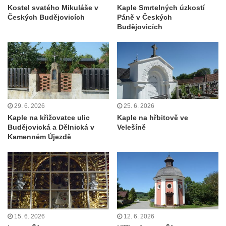
Kostel svatého Mikuláše v
Kaple Smrtelných úzkostí
Kostel svatého Vendelína v Perštejně
Českých Budějovicích
Páně v Českých
Budějovicích
Kostel Nejsvětější Trojice v Klášterci nad
Ohří
Evangelická modlitebna u autobusového
nádraží v Dubé
Hřbitovní kaple ve Velkém Šenově
Kaple svaté Apolónie v Cítolibech
29. 6. 2026
25. 6. 2026
Kaple na křižovatce ulic
Kaple na hřbitově ve
Kostel svatého Jakuba Většího v Cítolibech
Budějovická a Dělnická v
Velešíně
Márnice na hřbitově v Chlumčanech
Kamenném Újezdě
Kostel svatého Klementa ve Chlumčanech
Kaple svatého Václava ve Vlčí
Kaple svatého Floriána ve Veltěži
Kaple západně od Veltěž u silnice do
Černčic
15. 6. 2026
12. 6. 2026