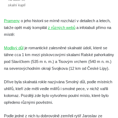
Jidášovo
skalní kaplí
Křížová cesta Římov – VI. kaple – Olivetská
hora (Getsemanská zahrada)
Prameny
o jeho historii se mírně rozchází v detailech a letech,
takže opět malý kompilát
z různých webů
a infotabulí přímo na
Křížová cesta Římov – V. kaple – Smutná
místě:
duše
Křížová cesta Římov – IV. kaple – Pustá ves
Modlivý důl
je romantické zalesněné skalnaté údolí, které se
Křížová cesta Římov – III. kaple – Stádní
táhne cca 1 km mezi pískovcovými skalami Ralské pahorkatiny
brána
pod Slavíčkem (535 m n. m.) a Tisovým vrchem (540 m n. m.)
Křížová cesta Římov – II. kaple – Poslední
na severovýchodním okraji Svojkova (12 km od České Lípy).
večeře Páně
Křížová cesta Římov – I. kaple – Loučení
Dříve byla skalnatá rokle nazývána Smolný důl, podle místních
Ježíše s Pannou Marií
uhlířů, kteří zde měli vedle milířů i smolné pece, v nichž vařili
kolomaz. Později zde bylo vytvořeno poutní místo, které bylo
Márnice na hřbitově v Římově
opředeno různými pověstmi.
Kaple v Horním Třeboníně
Kaple Panny Marie v Horním Třeboníně
Podle jedné z nich tu dobrovolně zemřeli rytíř Jaroslav ze