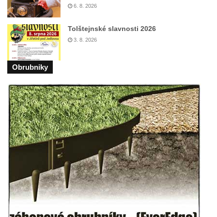
Kostel Panny Marie Pomocné s Ivanitskou
6. 8. 2026
poustevnou v Teplicích nad Metují
Tolštejnské slavnosti 2026
Hřbitovní kaple/márnice na hřbitově v
3. 8. 2026
Teplicích nad Metují
Kostel svatého Vavřince v Teplicích nad
Obrubniky
Metují
Hrobová kaple Johanna Nitsche na
hřbitově na Vlčí Hoře
Kaple Panny Marie Karmelské na Vlčí Hoře
Kostel svatého Bartoloměje v Teplicích
Kostel svatého Jana Křtitele na Zámeckém
náměstí v Teplicích
Chrám Povýšení svatého Kříže na
Zámeckém náměstí v Teplicích
Výklenková kaple u vodojemu v severní
části Kozel