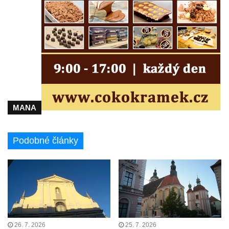
Tanvaldu
Kostel svatého Františka z Assisi v Tanvaldu
Riedlova hrobka v Desné
Kaple svaté Alžběty Durynské v Dolních
Křečanech
Márnice nového hřbitova ve Starých
Křečanech
MANA
Bývalá márnice u hřbitova v Dubé
Kostel Nalezení svatého Kříže v Dubé
Podobné články
Kostel Nanebevzetí Panny Marie v
Úněticích
Kostel svatého Klementa v Levém Hradci
Kostel Wang (Karpacz – Bierutowice,
Polsko)
Skalní kaple Nejsvětější Trojice u Česká
26. 7. 2026
25. 7. 2026
Kamenice