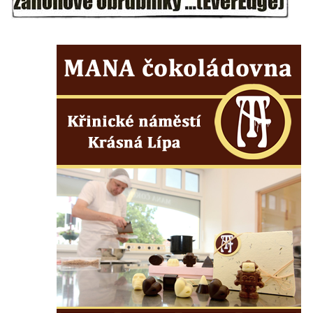
Kaple u kostela svatého Jakuba Většího
(Staršího) u Lahovic
Kostel svatého Jakuba Většího (Staršího) u
Lahovic
Kostel svatých Petra a Pavla v Želkovicích
Kaple Panny Marie Bolestné v Benešově
nad Ploučnicí
Kostel Narození Panny Marie v Benešově
nad Ploučnicí
Hrobová kaple Mattauschů na hřbitově v
Benešově nad Ploučnicí
Kostel svaté Anny v Tisé
Hrobka rodiny Rohn na hřbitově v
Šumburku nad Desnou – Tanvaldu
Hřbitovní kaple v Šumburku nad Desnou –