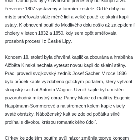
roklí. Odtud pak byly slavnostně přeneseny do Sloupu a 26.
Márnice na hřbitově v Kozlech
července 1807 vystaveny v tamním kostele. Od té doby na
Vesnický kostel v Reinhardtsdorfu
místo směřovalo stále méně lidí a velké poutě ke skalní kapli
Kaple v Oparnu
ustaly. K obnovení poutí do Modlivého dolu došlo až za epidemií
Protestantský (evangelicko-luterský) kostel
cholery v letech 1832 a 1850, kdy sem opět směřovala
Crostau
prosebná procesí i z České Lípy.
Kaple Nanebevstoupení Panny Marie ve
Koncem 18. století byla dřevěná kaplička zbourána a hraběnka
Svitavě
Alžběta Kinská nechala vytesat novou kapli do skalní stěny.
Výklenková kaple Piety ve Svojkově
Práci provedl svojkovský zedník Josef Sacher. V roce 1836
Kostel Nejsvětější Trojice ve Velenicích
bylo průčelí kaple vyzdobeno gotickým portálem, který vytvořil
Kostel svatého Vavřince v Okounově
sloupský sochař Antonín Wagner. Uvnitř kaple byl umístěn
Kostel svatých Petra a Pavla v Semilech
pozoruhodný milostný obraz Panny Marie od malířky Eugenie
Hauptmann-Sommerové a na stromech kolem kaple visely
Kostel Nanebevzetí Panny Marie (St. Mariä
svaté obrázky. Náboženský kult se zde od počátku silně
Himmelfahrt) v Schirgiswalde
prolínal s divokou krásou romantického údolí.
Kostel svaté Máří Magdaleny u hradu
Krasíkov
Církev ke zdejším poutím svůj názor změnila teprve koncem