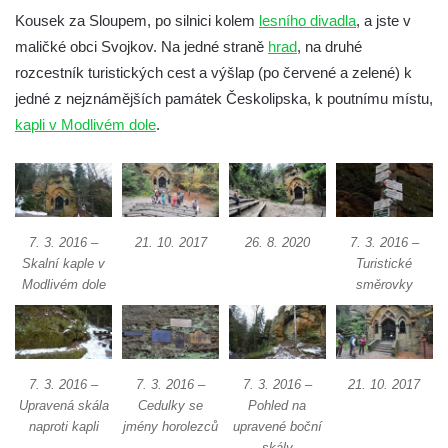
Kaple na křižovatce ulic Budějovická a
Kousek za Sloupem, po silnici kolem
lesního divadla
, a jste v
Dělnická v Kamenném Újezdě
maličké obci Svojkov. Na jedné straně
hrad
, na druhé
Bývalý kostel svatých Filipa a Jakuba na
rozcestník turistických cest a výšlap (po červené a zelené) k
náměstí J. V. Kamarýta ve Velešíně
jedné z nejznámějších památek Českolipska, k poutnímu místu,
kapli v Modlivém dole
.
Kaple na hřbitově ve Velešíně
Márnice na hřbitově ve Velešíně
Kostel svatého Václava ve Velešíně
Poutní areál Římov
7. 3. 2016 –
21. 10. 2017
26. 8. 2020
7. 3. 2016 –
Kostel svatého Ducha v poutním areálu
Skalní kaple v
Turistické
Římov
Modlivém dole
směrovky
Křížová cesta Římov – XXV. kaple – Boží
hrob
Křížová cesta Římov – XXIV. kaple – Pieta
7. 3. 2016 –
7. 3. 2016 –
7. 3. 2016 –
21. 10. 2017
Křížová cesta Římov – XXIII. kaple –
Upravená skála
Cedulky se
Pohled na
Kalvárie
naproti kapli
jmény horolezců
upravené boční
skály