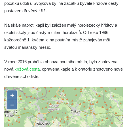
Kaple Andělů strážných (Fürleova kaple) v
počátku údolí u Svojkova byl na začátku bývalé křížové cesty
Mikulášovicích
postaven dřevěný kříž.
Balzerova kaple v Mikulášovicích
Na skále naproti kapli byl založen malý horolezecký hřbitov a
Kostel svatého Václava ve Šluknově
okolní skály jsou častým cílem horolezců. Od roku 1996
Kostel svatého Mikuláše v Třebušíně
každoročně 1. května je na poutním místě zahajován mší
Klášterní kostel svatého Františka z Assisi v
svatou mariánský měsíc.
Zákupech
Kaple svatého Josefa u Zákup
V roce 2016 proběhla obnova poutního místa, byla zhotovena
nová
křížová cesta
, opravena kaple a k oratoriu zhotoveno nové
Kostel svatých Fabiána a Šebestiána v
dřevěné schodiště.
Zákupech
Kostel svatého Havla v Kuřívodech
Kaple Krista v žaláři u kostela Nalezení
svatého Kříže ve Frýdlantu
Kostel Nalezení svatého Kříže ve Frýdlantu
Kostel Krista Spasitele ve Frýdlantu