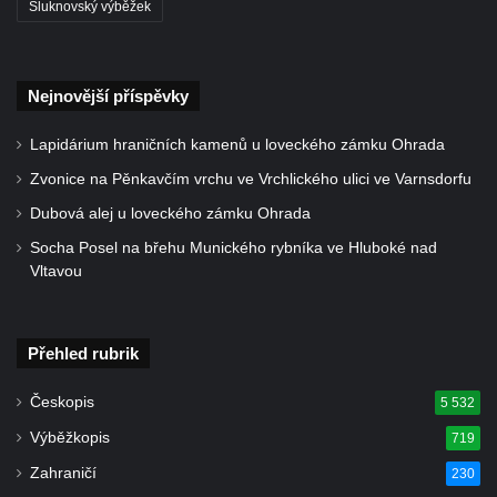
Šluknovský výběžek
Všestudech
Kostel svatého Václava ve Strupčicích
Nejnovější příspěvky
Kaple v Michalovicích
Kostel svatého Mikuláše ve Velkých
Lapidárium hraničních kamenů u loveckého zámku Ohrada
Žernosekách
Zvonice na Pěnkavčím vrchu ve Vrchlického ulici ve Varnsdorfu
Kaple svatého Urbana ve Velkých
Dubová alej u loveckého zámku Ohrada
Žernosekách
Socha Posel na břehu Munického rybníka ve Hluboké nad
Kaple svatého Huberta u hradiště Hrádek u
Vltavou
Libochovan
Kostel Narození Panny Marie v
Libochovanech
Přehled rubrik
Márnice u kostel svatého Jana
Českopis
5 532
Nepomuckého ve Starých Křečanech
Výběžkopis
719
Kostel svatého Jana Nepomuckého ve
Zahraničí
230
Starých Křečanech