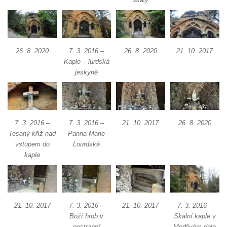
Křížová cesta Římov – XXII. kaple – Šimon
Cyrénský pomáhá Ježíši nést kříž
Křížová cesta Římov – XXI. kaple –
Popravní brána
26. 8. 2020
7. 3. 2016 –
26. 8. 2020
21. 10. 2017
Křížová cesta Římov – XX. kaple – Svatá
Kaple – lurdská
jeskyně
Veronika potkává Ježíše a utírá mu do své
roušky pot z tváře
Křížová cesta Římov – XIX. kaple – Kristus
kříž nesoucí potkává Pannu Marii
7. 3. 2016 –
7. 3. 2016 –
21. 10. 2017
26. 8. 2020
Křížová cesta Římov – XVIII. kaple – Na
Tesaný kříž nad
Panna Marie
vstupem do
Lourdská
Ježíše vložen kříž
kaple
Křížová cesta Římov – XVII. kaple – Velký
Pilát
Křížová cesta Římov – XVI. kaple – U
Herodesa
21. 10. 2017
7. 3. 2016 –
21. 10. 2017
7. 3. 2016 –
Boží hrob v
Skalní kaple v
Křížová cesta Římov – XV. kaple – Malý
postranní
Modlivém dole