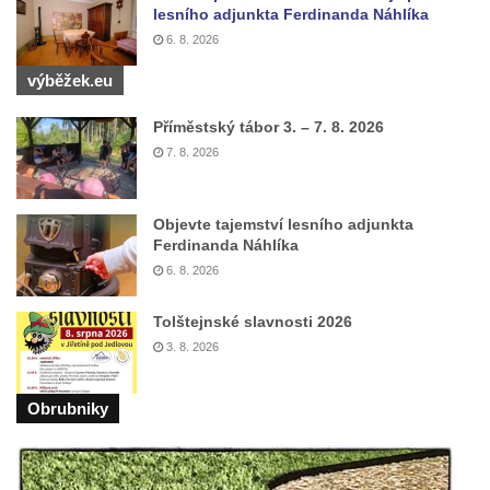
Kaple Getsemanské zahrady na křížové
lesního adjunkta Ferdinanda Náhlíka
cestě na Křížovém vrchu ve Frýdlantu
6. 8. 2026
Kaple Božího hrobu na Křížové cestě na
výběžek.eu
Křížovém vrchu ve Frýdlantu
Příměstský tábor 3. – 7. 8. 2026
Poustevna na Křížové cestě na Křížovém
7. 8. 2026
vrchu ve Frýdlantu
Kostel svatého Jakuba Většího v Sokolově
Kostel Nanebevzetí Panny Marie ve
Objevte tajemství lesního adjunkta
Ferdinanda Náhlíka
Slunečné
6. 8. 2026
Kostel Jména Panny Marie v Sepekově
Kostel svatých Petra a Pavla v Růžové
Tolštejnské slavnosti 2026
3. 8. 2026
Kaple Stětí svatého Jana Křtitele v
Rumburku
Obrubniky
Bývalá synagoga v Milevsku
Kostel svaté Kateřiny Alexandrijské v
Krásně