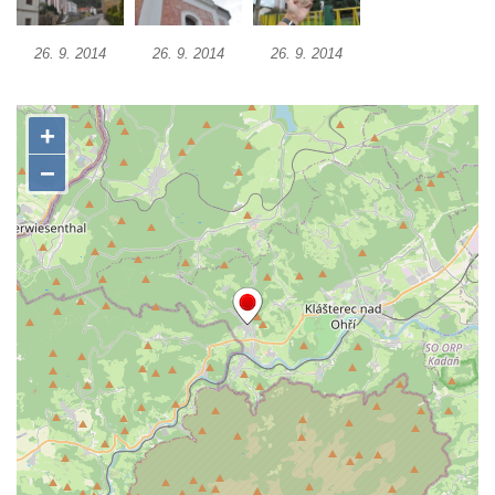
Kaple Olivetské hory pod věží kostela
svatého Michaela Archanděla v Bochově
26. 9. 2014
26. 9. 2014
26. 9. 2014
Mildeova kaple pod Ortelem
Kostel Zvěstování Panny Marie v Duchcově
Výklenková kaple v Teplické ulici u stadionu
v Duchcově
Evangelický kostel v Duchcově
Kostel svatých Petra a Pavla v Jeníkově
Kaple svaté Anny v Jeníkově
Kaple Panny Marie v Lahošti
Kaple svatého Jana Nepomuckého v
Lahošti
Kostel svatého Mikuláše v Mikulášovicích
Kaple Tří otců v Mikulášovicích
Kaple Matky Boží v Mikulášovicích