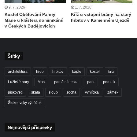
9. 7. 2026
1. 7. 2026
Kostel svatého Vendelína v Perštejně
Kostel Obětování Panny
Kříž u vstupní brány na starý
Kostel Nejsvětější Trojice v Klášterci nad
Marie u kláštera dominikánů
hřbitov v Kamenném Újezdě
v Českých Budějovicích
Ohří
Evangelická modlitebna u autobusového
nádraží v Dubé
Hřbitovní kaple ve Velkém Šenově
Štítky
Kaple svaté Apolónie v Cítolibech
architektura
hrob
hřbitov
kaple
kostel
kříž
Kostel svatého Jakuba Většího v Cítolibech
Márnice na hřbitově v Chlumčanech
Lužické hory
Most
pamětní deska
park
pomník
Kostel svatého Klementa ve Chlumčanech
pískovec
skála
sloup
socha
vyhlídka
zámek
Kaple svatého Václava ve Vlčí
Šluknovský výběžek
Kaple svatého Floriána ve Veltěži
Kaple západně od Veltěž u silnice do
Nejnovější příspěvky
Černčic