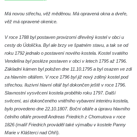
Jidášovo
Má novou střechu, věž měděnou. Má opravená okna a dveře,
Křížová cesta Římov – VI. kaple – Olivetská
věž má opravené okenice.
hora (Getsemanská zahrada)
Křížová cesta Římov – V. kaple – Smutná
V roce 1788 byl postaven provizorní dřevěný kostel v obci u
duše
cesty do Údolíčka. Byl ale brzy ve špatném stavu, a tak se od
Křížová cesta Římov – IV. kaple – Pustá ves
roku 1792 jednalo o postavení nového kostela. Kostel svatého
Křížová cesta Římov – III. kaple – Stádní
Vendelína byl posléze postaven v obci v letech 1795 až 1796.
brána
Základní kámen byl položen dne 11.10.1795 a byl osazen ve zdi
Křížová cesta Římov – II. kaple – Poslední
za hlavním oltářem. V roce 1796 byl již nový zděný kostel pod
večeře Páně
střechou. Iluzivní hlavní oltář byl dokončen ještě v roce 1796.
Slavnostní vysvěcení kostela proběhlo roku 1797. Další
Křížová cesta Římov – I. kaple – Loučení
svěcení, asi dokončeného vnitřního vybavení interiéru kostela,
Ježíše s Pannou Marií
bylo provedeno dne 22.10.1807. Boční oltáře a úpravu hlavního
Márnice na hřbitově v Římově
čelního oltáře provedl Andreas Friedrich z Chomutova v roce
Kaple v Horním Třeboníně
1826 (malíř Friedrich prováděl také výmalbu v kostele Panny
Kaple Panny Marie v Horním Třeboníně
Marie v Klášterci nad Ohří).