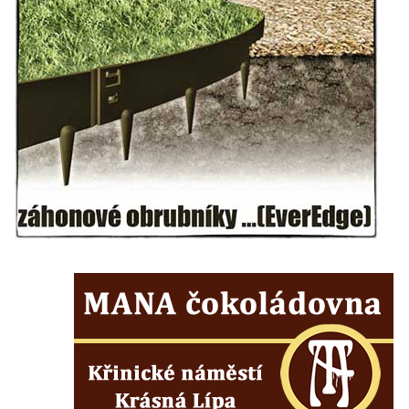
Kostel Božího Těla v Kraslicích
Kostel svaté Maří Magdalény v Karlových
Varech
Kaple Panny Marie pod hradem Přimda
Kaple Panny Marie v Kunčicích nad Labem
Hrobová kaple na hřbitově v Rychnově u
Jablonce nad Nisou
Márnice/hřbitovní kaple na hřbitově v
Rychnově u Jablonce nad Nisou
Výklenková kaple u rozcestí u domu čp. 42
v Krásné u Pěnčína
Márnice na hřbitově v Krásné u Pěnčína
Výklenková kaple naproti domu čp. 34 v
Krásné u Pěnčína
Kostel svatého Josefa v Krásné u Pěnčína