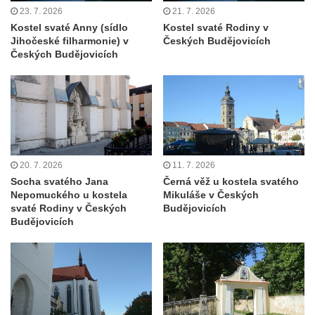
Tanvaldu
23. 7. 2026
21. 7. 2026
Kostel svatého Františka z Assisi v Tanvaldu
Kostel svaté Anny (sídlo
Kostel svaté Rodiny v
Jihočeské filharmonie) v
Českých Budějovicích
Riedlova hrobka v Desné
Českých Budějovicích
Kaple svaté Alžběty Durynské v Dolních
Křečanech
Márnice nového hřbitova ve Starých
Křečanech
Bývalá márnice u hřbitova v Dubé
20. 7. 2026
11. 7. 2026
Kostel Nalezení svatého Kříže v Dubé
Socha svatého Jana
Černá věž u kostela svatého
Nepomuckého u kostela
Mikuláše v Českých
Kostel Nanebevzetí Panny Marie v
svaté Rodiny v Českých
Budějovicích
Úněticích
Budějovicích
Kostel svatého Klementa v Levém Hradci
Kostel Wang (Karpacz – Bierutowice,
Polsko)
Skalní kaple Nejsvětější Trojice u Česká
Kamenice