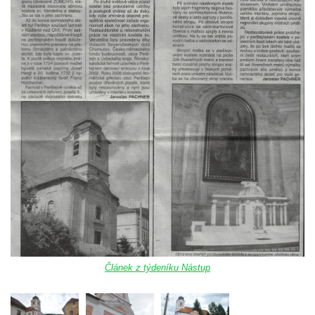
Márnice na hřbitově v Kozlech
Vesnický kostel v Reinhardtsdorfu
Kaple v Oparnu
Protestantský (evangelicko-luterský) kostel
Crostau
Kaple Nanebevstoupení Panny Marie ve
Svitavě
Výklenková kaple Piety ve Svojkově
Kostel Nejsvětější Trojice ve Velenicích
Kostel svatého Vavřince v Okounově
Kostel svatých Petra a Pavla v Semilech
Kostel Nanebevzetí Panny Marie (St. Mariä
Himmelfahrt) v Schirgiswalde
Článek z týdeníku Nástup
Kostel svaté Máří Magdaleny u hradu
Krasíkov