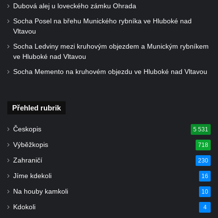
Kaple Panny Marie Růžencové na návsi v
Dubová alej u loveckého zámku Ohrada
Konětopech
Socha Posel na břehu Munického rybníka ve Hluboké nad
Výklenková kaple u silnice jižně od Hřivic
Vltavou
Kostel svatého Jakuba ve Hřivicích
Socha Ledviny mezi kruhovým objezdem a Munickým rybníkem
ve Hluboké nad Vltavou
Kaple svatého Vavřince na návsi v
Touchovicích
Socha Memento na kruhovém objezdu ve Hluboké nad Vltavou
Kaple u polní cesty východně od zámku v
Jimlíně
Přehled rubrik
Kaple svatého Rocha na zvířecím hřbitově v
Jimlíně
Českopis
5 531
Kaple v zahradě domu čp. 55 v Jimlíně
Výběžkopis
718
Kaple svatého Josefa v Jimlíně
Zahraničí
230
Márnice na hřbitově v Opočně u Loun
Jíme kdekoli
16
Kostel Nanebevzetí Panny Marie v Opočně
Na houby kamkoli
10
Kostel svaté Barbory v Otvicích
Kdokoli
4
Kostel svatého archanděla Michaela ve