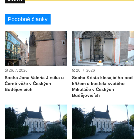
Kaple u kostela svatého Jakuba Většího
(Staršího) u Lahovic
Podobné články
Kostel svatého Jakuba Většího (Staršího) u
Lahovic
Kostel svatých Petra a Pavla v Želkovicích
Kaple Panny Marie Bolestné v Benešově
nad Ploučnicí
Kostel Narození Panny Marie v Benešově
26. 7. 2026
26. 7. 2026
Socha Jana Valeria Jirsíka u
Socha Krista klesajícího pod
nad Ploučnicí
Černé věže v Českých
křížem u kostela svatého
Hrobová kaple Mattauschů na hřbitově v
Budějovicích
Mikuláše v Českých
Budějovicích
Benešově nad Ploučnicí
Kostel svaté Anny v Tisé
Hrobka rodiny Rohn na hřbitově v
Šumburku nad Desnou – Tanvaldu
Hřbitovní kaple v Šumburku nad Desnou –