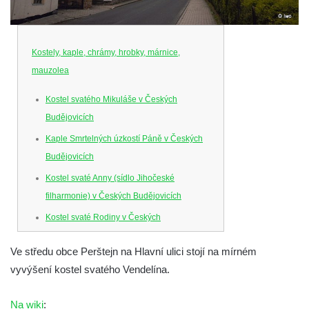
Kostely, kaple, chrámy, hrobky, márnice,
mauzolea
Kostel svatého Mikuláše v Českých
Budějovicích
Kaple Smrtelných úzkostí Páně v Českých
Budějovicích
Kostel svaté Anny (sídlo Jihočeské
filharmonie) v Českých Budějovicích
Kostel svaté Rodiny v Českých
Budějovicích
Ve středu obce Perštejn na Hlavní ulici stojí na mírném
Kostel Obětování Panny Marie u kláštera
vyvýšení kostel svatého Vendelína.
dominikánů v Českých Budějovicích
Kostel Všech svatých v Kamenném Újezdě
Na wiki
: