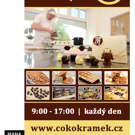
Kostel Panny Marie Pomocné s Ivanitskou
poustevnou v Teplicích nad Metují
Hřbitovní kaple/márnice na hřbitově v
Teplicích nad Metují
Kostel svatého Vavřince v Teplicích nad
Metují
Hrobová kaple Johanna Nitsche na
hřbitově na Vlčí Hoře
Kaple Panny Marie Karmelské na Vlčí Hoře
Kostel svatého Bartoloměje v Teplicích
Kostel svatého Jana Křtitele na Zámeckém
náměstí v Teplicích
Chrám Povýšení svatého Kříže na
Zámeckém náměstí v Teplicích
Výklenková kaple u vodojemu v severní
části Kozel
MANA