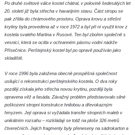
Křížová cesta Římov – XXII. kaple – Šimon
Po druhé světové válce kostel chátral, v polovině šedesátých let
Cyrénský pomáhá Ježíši nést kříž
20. století již byla střecha v havarijním stavu. Část stropu se
pak zřítila do chrámového prostoru. Oprava krovu a střešní
Křížová cesta Římov – XXI. kaple –
krytiny byla provedena až v roce 1972 a byl při ní využit krov z
Popravní brána
kostela svatého Martina v Rusové. Ten byl zbořen společně s
Křížová cesta Římov – XX. kaple – Svatá
vesnicí, která se ocitla v ochranném pásmu vodní nádrže
Veronika potkává Ježíše a utírá mu do své
Přísečnice. Perštejnský kostel byl po opravě používán jako
roušky pot z tváře
skladiště.
Křížová cesta Římov – XIX. kaple – Kristus
kříž nesoucí potkává Pannu Marii
V roce 1996 byla založena obecně prospěšná společnost
Křížová cesta Římov – XVIII. kaple – Na
usilující o rekonstrukci perštejnského kostela. O dva roky
Ježíše vložen kříž
později získala jeho střecha novou krytinu, později byla
Křížová cesta Římov – XVII. kaple – Velký
opravena věž a fasáda. Závažný problém představovalo silné
Pilát
poškození stropní konstrukce hnilobou a dřevokazným
hmyzem. Její oprava si vyžádala transfer stropních maleb v
Křížová cesta Římov – XVI. kaple – U
unikátním rozsahu – rozkládají se totiž na ploše 326 metrů
Herodesa
čtverečních. Jejich fragmenty byly přeneseny na sádrokarton a
Křížová cesta Římov – XV. kaple – Malý