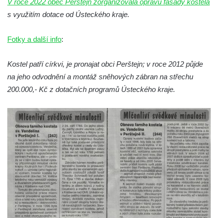
V roce 2022 obec Perštejn zorganizovala opravu fasády kostela
s využitím dotace od Ústeckého kraje.
Kostel svatého Havla na hřbitově v
Hrobčicích
Fotky a další info
:
Kaple svatého Vavřince v Mirošovicích
Márnice na hřbitově v Račicích
Kostel patří církvi, je pronajat obci Perštejn; v roce 2012 půjde
Márnice na hřbitově v Dobříni
na jeho odvodnění a montáž sněhových zábran na střechu
Kaple v Bezděkově
200.000,- Kč z dotačních programů Ústeckého kraje.
Kaple Nejsvětější Trojice v centru Liběšic
Výklenková kaple na rozcestí na jižním
okraji Liběšic
Kostel svaté Kateřiny v Chouči
Kaple svatého Blažeje východně od Lužice
Kostel svatého Augustina v Lužici
Márnice na hřbitově v Lužici
Kostel svatého Martina v Kozlech