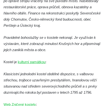
po opravě stropu vráceny na své původní místo. Následovaly
Pilát
restaurátorské práce, oprava průčelí, obnova kazatelny a
Křížová cesta Římov – XIV. kaple – U
hlavního oltáře. Finance na rekonstrukci poskytly Severočeské
Kaifáše (U Děvečky)
doly Chomutov, Česko-německý fond budoucnosti, obec
Křížová cesta Římov – XIII. kaple – U
Perštejn a Ústecký kraj.
Annáše (U Kaifáše)
Křížová cesta Římov – XII. kaple – Vodní
Pravidelné bohoslužby se v kostele nekonají. Je využíván k
brána
výstavám, které zobrazují minulost Krušných hor a připomínají
jejich zaniklá města a obce.
Křížová cesta Římov – XI. kaple – Ježíš
haněn a tupen
Kostel je
kulturní památkou
:
Křížová cesta Římov – X. kaple – U
Cedronu
Klasicistní jednolodní kostel obdélné dispozice, s valbovou
Křížová cesta Římov – IX. kaple – U
střechou, trojboce uzavřeným presbytářem, hranolovou věží
chromého žida
situovanou nad středem severovýchodního průčelí a s prvky
Křížová cesta Římov – VIII. kaple – Kristus
doznívajícího rokoka byl postaven v letech 1795 až 1796.
svázán a ze zahrady vyhnán
Křížová cesta Římov – VII. kaple – Políbení
Web Zničené kostely
: