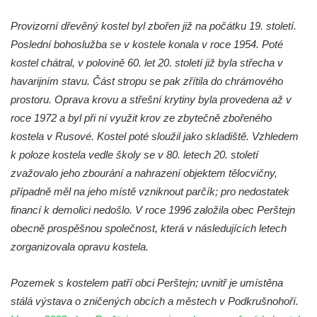
Kaple mezi Dolním Třebonínem a Horním
Třebonínem
Provizorní dřevěný kostel byl zbořen již na počátku 19. století.
Poslední bohoslužba se v kostele konala v roce 1954. Poté
Kaple v severní části Dolního Třebonína
kostel chátral, v polovině 60. let 20. století již byla střecha v
Márnice na hřbitově v Rybniště
havarijním stavu. Část stropu se pak zřítila do chrámového
Kaple u kostela svatého Jiljí v Lužci nad
prostoru. Oprava krovu a střešní krytiny byla provedena až v
Vltavou
roce 1972 a byl při ní využit krov ze zbytečně zbořeného
Kostel svatého Jiljí v Lužci nad Vltavou
kostela v Rusové. Kostel poté sloužil jako skladiště. Vzhledem
Kaple Božího těla na hřbitově v Hostíně u
k poloze kostela vedle školy se v 80. letech 20. století
Vojkovic
zvažovalo jeho zbourání a nahrazení objektem tělocvičny,
případně měl na jeho místě vzniknout parčík; pro nedostatek
Kostel Nanebevzetí Panny Marie v Hostíně
financí k demolici nedošlo. V roce 1996 založila obec Perštejn
u Vojkovic
obecně prospěšnou společnost, která v následujících letech
Kaple svatého Bartoloměje v Bukolu
zorganizovala opravu kostela.
Hřbitovní kaple na hřbitově v Lužci nad
Vltavou
Pozemek s kostelem patří obci Perštejn; uvnitř je umístěna
Márnice na hřbitově v Lužci nad Vltavou
stálá výstava o zničených obcích a městech v Podkrušnohoří.
Márnice na hřbitově v Hrobčicích