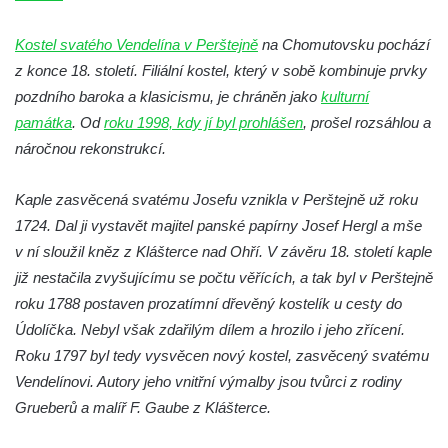
Kaple na křižovatce ulic Budějovická a
Dělnická v Kamenném Újezdě
Kostel svatého Vendelína v Perštejně
na Chomutovsku pochází
z konce 18. století. Filiální kostel, který v sobě kombinuje prvky
Bývalý kostel svatých Filipa a Jakuba na
pozdního baroka a klasicismu, je chráněn jako
náměstí J. V. Kamarýta ve Velešíně
kulturní
památka
. Od
roku 1998, kdy jí byl prohlášen
, prošel rozsáhlou a
Kaple na hřbitově ve Velešíně
náročnou rekonstrukcí.
Márnice na hřbitově ve Velešíně
Kostel svatého Václava ve Velešíně
Kaple zasvěcená svatému Josefu vznikla v Perštejně už roku
Poutní areál Římov
1724. Dal ji vystavět majitel panské papírny Josef Hergl a mše
v ní sloužil kněz z Klášterce nad Ohří. V závěru 18. století kaple
Kostel svatého Ducha v poutním areálu
již nestačila zvyšujícímu se počtu věřících, a tak byl v Perštejně
Římov
roku 1788 postaven prozatímní dřevěný kostelík u cesty do
Křížová cesta Římov – XXV. kaple – Boží
Údolíčka. Nebyl však zdařilým dílem a hrozilo i jeho zřícení.
hrob
Roku 1797 byl tedy vysvěcen nový kostel, zasvěcený svatému
Křížová cesta Římov – XXIV. kaple – Pieta
Vendelínovi. Autory jeho vnitřní výmalby jsou tvůrci z rodiny
Křížová cesta Římov – XXIII. kaple –
Grueberů a malíř F. Gaube z Klášterce.
Kalvárie