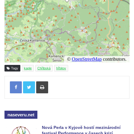
Jidášovo
Křížová cesta Římov – VI. kaple – Olivetská
hora (Getsemanská zahrada)
Křížová cesta Římov – V. kaple – Smutná
duše
Křížová cesta Římov – IV. kaple – Pustá ves
Křížová cesta Římov – III. kaple – Stádní
brána
Tagy
kaple
Chřibská
hřbitov
Křížová cesta Římov – II. kaple – Poslední
Tisknout
večeře Páně
Křížová cesta Římov – I. kaple – Loučení
Ježíše s Pannou Marií
Márnice na hřbitově v Římově
naseveru.net
Kaple v Horním Třeboníně
Kaple Panny Marie v Horním Třeboníně
Nová Perla v Kyjově hostí mezinárodní
festival Performance v časech krizí