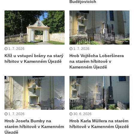
Budějovicích
Kaple Andělů strážných (Fürleova kaple) v
Mikulášovicích
Balzerova kaple v Mikulášovicích
Kostel svatého Václava ve Šluknově
Kostel svatého Mikuláše v Třebušíně
Klášterní kostel svatého Františka z Assisi v
1. 7. 2026
1. 7. 2026
Zákupech
Kříž u vstupní brány na starý
Hrob Vojtěcha Loberšinera
hřbitov v Kamenném Újezdě
na starém hřbitově v
Kaple svatého Josefa u Zákup
Kamenném Újezdě
Kostel svatých Fabiána a Šebestiána v
Zákupech
Kostel svatého Havla v Kuřívodech
Kaple Krista v žaláři u kostela Nalezení
svatého Kříže ve Frýdlantu
1. 7. 2026
30. 6. 2026
Kostel Nalezení svatého Kříže ve Frýdlantu
Hrob Josefa Bumby na
Hrob Karla Müllera na starém
Kostel Krista Spasitele ve Frýdlantu
starém hřbitově v Kamenném
hřbitově v Kamenném Újezdě
Újezdě