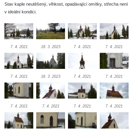
Křížová cesta Římov – XXII. kaple – Šimon
Stav kaple neutěšený, vlhkost, opadávající omítky, střecha není
Cyrénský pomáhá Ježíši nést kříž
v ideální kondici.
Křížová cesta Římov – XXI. kaple –
Popravní brána
Křížová cesta Římov – XX. kaple – Svatá
Veronika potkává Ježíše a utírá mu do své
7. 4. 2021
18. 3. 2023
7. 4. 2021
7. 4. 2021
roušky pot z tváře
Křížová cesta Římov – XIX. kaple – Kristus
kříž nesoucí potkává Pannu Marii
7. 4. 2021
18. 3. 2023
7. 4. 2021
7. 4. 2021
Křížová cesta Římov – XVIII. kaple – Na
Ježíše vložen kříž
Křížová cesta Římov – XVII. kaple – Velký
Pilát
7. 4. 2021
7. 4. 2021
7. 4. 2021
7. 4. 2021
Křížová cesta Římov – XVI. kaple – U
Herodesa
Křížová cesta Římov – XV. kaple – Malý