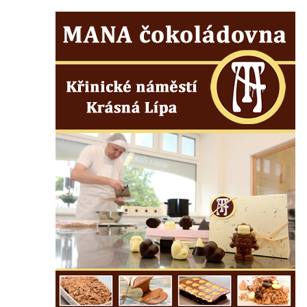
Márnice na hřbitově v Kozlech
Vesnický kostel v Reinhardtsdorfu
Kaple v Oparnu
Protestantský (evangelicko-luterský) kostel
Crostau
Kaple Nanebevstoupení Panny Marie ve
Svitavě
Výklenková kaple Piety ve Svojkově
Kostel Nejsvětější Trojice ve Velenicích
Kostel svatého Vavřince v Okounově
Kostel svatých Petra a Pavla v Semilech
Kostel Nanebevzetí Panny Marie (St. Mariä
Himmelfahrt) v Schirgiswalde
Kostel svaté Máří Magdaleny u hradu
Krasíkov