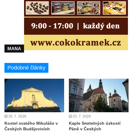
Kaple Olivetské hory pod věží kostela
svatého Michaela Archanděla v Bochově
Mildeova kaple pod Ortelem
Kostel Zvěstování Panny Marie v Duchcově
Výklenková kaple v Teplické ulici u stadionu
v Duchcově
MANA
Evangelický kostel v Duchcově
Kostel svatých Petra a Pavla v Jeníkově
Podobné články
Kaple svaté Anny v Jeníkově
Kaple Panny Marie v Lahošti
Kaple svatého Jana Nepomuckého v
Lahošti
Kostel svatého Mikuláše v Mikulášovicích
Kaple Tří otců v Mikulášovicích
26. 7. 2026
25. 7. 2026
Kostel svatého Mikuláše v
Kaple Smrtelných úzkostí
Kaple Matky Boží v Mikulášovicích
Českých Budějovicích
Páně v Českých