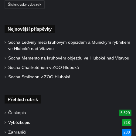
Šluknovský výběžek
Kostel Božího Těla v Kraslicích
Kostel svaté Maří Magdalény v Karlových
Varech
Nejnovější příspěvky
Kaple Panny Marie pod hradem Přimda
Socha Ledviny mezi kruhovým objezdem a Munickým rybníkem
Kaple Panny Marie v Kunčicích nad Labem
ve Hluboké nad Vltavou
Hrobová kaple na hřbitově v Rychnově u
Socha Memento na kruhovém objezdu ve Hluboké nad Vltavou
Jablonce nad Nisou
Socha Chalikotérium v ZOO Hluboká
Márnice/hřbitovní kaple na hřbitově v
Socha Smilodon v ZOO Hluboká
Rychnově u Jablonce nad Nisou
Výklenková kaple u rozcestí u domu čp. 42
v Krásné u Pěnčína
Přehled rubrik
Márnice na hřbitově v Krásné u Pěnčína
Českopis
5 529
Výklenková kaple naproti domu čp. 34 v
Krásné u Pěnčína
Výběžkopis
718
Kostel svatého Josefa v Krásné u Pěnčína
Zahraničí
230