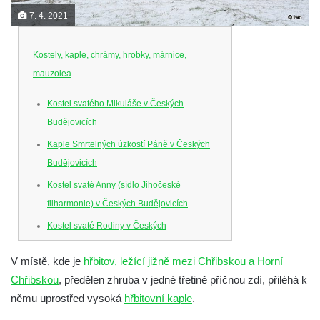
7. 4. 2021
Kostely, kaple, chrámy, hrobky, márnice,
mauzolea
Kostel svatého Mikuláše v Českých
Budějovicích
Kaple Smrtelných úzkostí Páně v Českých
Budějovicích
Kostel svaté Anny (sídlo Jihočeské
filharmonie) v Českých Budějovicích
Kostel svaté Rodiny v Českých
Budějovicích
V místě, kde je
hřbitov, ležící jižně mezi Chřibskou a Horní
Kostel Obětování Panny Marie u kláštera
Chřibskou
, předělen zhruba v jedné třetině příčnou zdí, přiléhá k
dominikánů v Českých Budějovicích
němu uprostřed vysoká
hřbitovní kaple
.
Kostel Všech svatých v Kamenném Újezdě