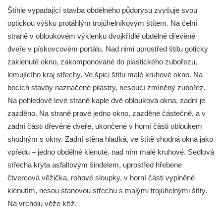
Kaple na křižovatce ulic Budějovická a
Štíhle vypadající stavba obdélného půdorysu zvyšuje svou
Dělnická v Kamenném Újezdě
optickou výšku protáhlým trojúhelníkovým štítem. Na čelní
Bývalý kostel svatých Filipa a Jakuba na
straně v obloukovém výklenku dvojkřídlé obdélné dřevěné
náměstí J. V. Kamarýta ve Velešíně
dveře v pískovcovém portálu. Nad nimi uprostřed štítu goticky
zaklenuté okno, zakomponované do plastického zubořezu,
Kaple na hřbitově ve Velešíně
lemujícího kraj střechy. Ve špici štítu malé kruhové okno. Na
Márnice na hřbitově ve Velešíně
bocích stavby naznačené pilastry, nesoucí zmíněný zubořez.
Kostel svatého Václava ve Velešíně
Na pohledově levé straně kaple dvě oblouková okna, zadní je
Poutní areál Římov
zazděno. Na straně pravé jedno okno, zazděné částečně, a v
Kostel svatého Ducha v poutním areálu
zadní části dřevěné dveře, ukončené v horní části obloukem
Římov
shodným s okny. Zadní stěna hladká, ve štítě shodná okna jako
vpředu – jedno obdélné klenuté, nad ním malé kruhové. Sedlová
Křížová cesta Římov – XXV. kaple – Boží
střecha kryta asfaltovým šindelem, uprostřed hřebene
hrob
čtvercová věžička, rohové sloupky, v horní části vyplněné
Křížová cesta Římov – XXIV. kaple – Pieta
klenutím, nesou stanovou střechu s malými trojúhelnými štíty.
Křížová cesta Římov – XXIII. kaple –
Na vrcholu věže kříž.
Kalvárie