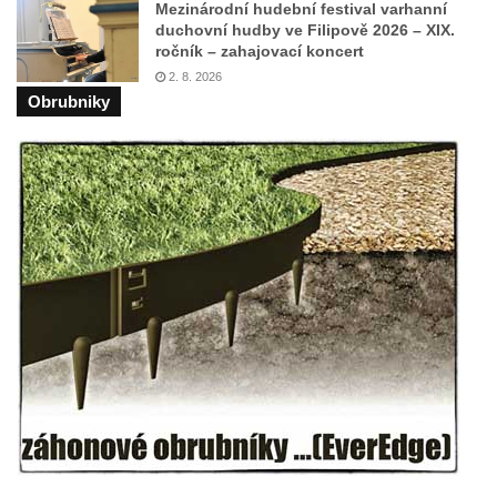
Mezinárodní hudební festival varhanní
duchovní hudby ve Filipově 2026 – XIX.
Kostel svatého Havla na hřbitově v
ročník – zahajovací koncert
Hrobčicích
2. 8. 2026
Kaple svatého Vavřince v Mirošovicích
Obrubniky
Márnice na hřbitově v Račicích
Márnice na hřbitově v Dobříni
Kaple v Bezděkově
Kaple Nejsvětější Trojice v centru Liběšic
Výklenková kaple na rozcestí na jižním
okraji Liběšic
Kostel svaté Kateřiny v Chouči
Kaple svatého Blažeje východně od Lužice
Kostel svatého Augustina v Lužici
Márnice na hřbitově v Lužici
Kostel svatého Martina v Kozlech