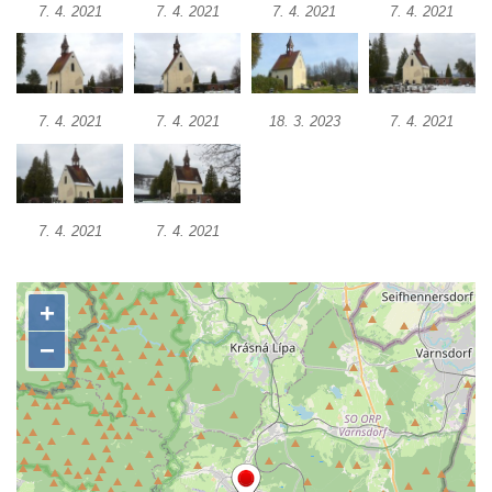
Pilát
7. 4. 2021
7. 4. 2021
7. 4. 2021
7. 4. 2021
Křížová cesta Římov – XIV. kaple – U
Kaifáše (U Děvečky)
Křížová cesta Římov – XIII. kaple – U
7. 4. 2021
7. 4. 2021
18. 3. 2023
7. 4. 2021
Annáše (U Kaifáše)
Křížová cesta Římov – XII. kaple – Vodní
brána
Křížová cesta Římov – XI. kaple – Ježíš
7. 4. 2021
7. 4. 2021
haněn a tupen
Křížová cesta Římov – X. kaple – U
Cedronu
Křížová cesta Římov – IX. kaple – U
chromého žida
Křížová cesta Římov – VIII. kaple – Kristus
svázán a ze zahrady vyhnán
Křížová cesta Římov – VII. kaple – Políbení