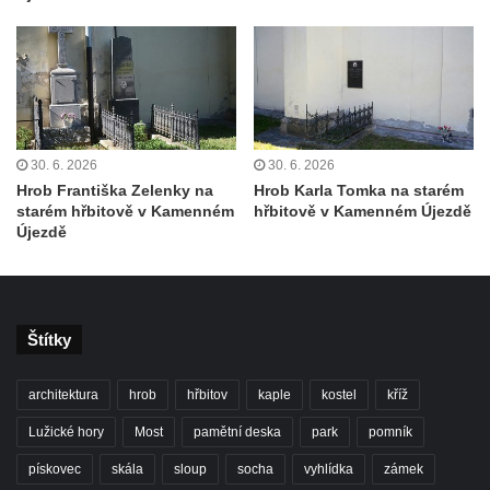
Kaple Getsemanské zahrady na křížové
cestě na Křížovém vrchu ve Frýdlantu
Kaple Božího hrobu na Křížové cestě na
Křížovém vrchu ve Frýdlantu
Poustevna na Křížové cestě na Křížovém
vrchu ve Frýdlantu
30. 6. 2026
30. 6. 2026
Hrob Františka Zelenky na
Hrob Karla Tomka na starém
Kostel svatého Jakuba Většího v Sokolově
starém hřbitově v Kamenném
hřbitově v Kamenném Újezdě
Kostel Nanebevzetí Panny Marie ve
Újezdě
Slunečné
Kostel Jména Panny Marie v Sepekově
Kostel svatých Petra a Pavla v Růžové
Štítky
Kaple Stětí svatého Jana Křtitele v
Rumburku
architektura
hrob
hřbitov
kaple
kostel
kříž
Bývalá synagoga v Milevsku
Lužické hory
Most
pamětní deska
park
pomník
Kostel svaté Kateřiny Alexandrijské v
pískovec
skála
sloup
socha
vyhlídka
zámek
Krásně