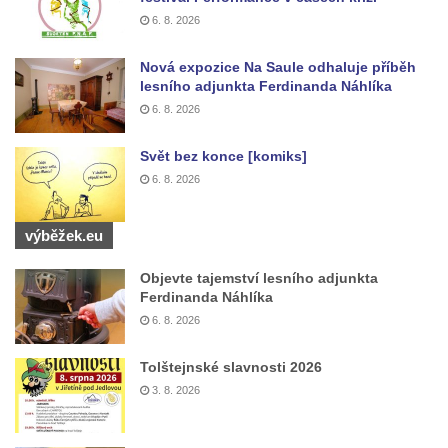
Kaple mezi Dolním Třebonínem a Horním
6. 8. 2026
Třebonínem
Kaple v severní části Dolního Třebonína
Nová expozice Na Saule odhaluje příběh
lesního adjunkta Ferdinanda Náhlíka
Márnice na hřbitově v Rybniště
6. 8. 2026
Kaple u kostela svatého Jiljí v Lužci nad
Vltavou
Svět bez konce [komiks]
6. 8. 2026
Kostel svatého Jiljí v Lužci nad Vltavou
Kaple Božího těla na hřbitově v Hostíně u
výběžek.eu
Vojkovic
Kostel Nanebevzetí Panny Marie v Hostíně
Objevte tajemství lesního adjunkta
Ferdinanda Náhlíka
u Vojkovic
6. 8. 2026
Kaple svatého Bartoloměje v Bukolu
Hřbitovní kaple na hřbitově v Lužci nad
Tolštejnské slavnosti 2026
Vltavou
3. 8. 2026
Márnice na hřbitově v Lužci nad Vltavou
Márnice na hřbitově v Hrobčicích