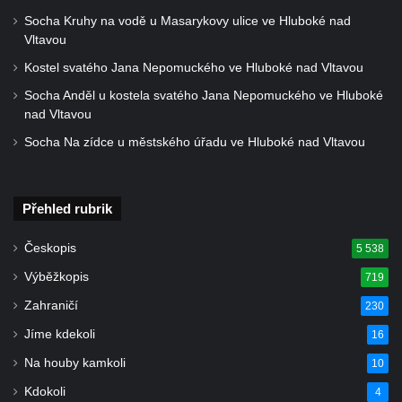
Socha Kruhy na vodě u Masarykovy ulice ve Hluboké nad
Kostel Krista Spasitele ve Frýdlantu
Vltavou
Kaple Getsemanské zahrady na křížové
Kostel svatého Jana Nepomuckého ve Hluboké nad Vltavou
cestě na Křížovém vrchu ve Frýdlantu
Socha Anděl u kostela svatého Jana Nepomuckého ve Hluboké
Kaple Božího hrobu na Křížové cestě na
nad Vltavou
Křížovém vrchu ve Frýdlantu
Socha Na zídce u městského úřadu ve Hluboké nad Vltavou
Poustevna na Křížové cestě na Křížovém
vrchu ve Frýdlantu
Kostel svatého Jakuba Většího v Sokolově
Přehled rubrik
Kostel Nanebevzetí Panny Marie ve
Českopis
5 538
Slunečné
Výběžkopis
719
Kostel Jména Panny Marie v Sepekově
Zahraničí
230
Kostel svatých Petra a Pavla v Růžové
Jíme kdekoli
16
Kaple Stětí svatého Jana Křtitele v
Na houby kamkoli
10
Rumburku
Kdokoli
4
Bývalá synagoga v Milevsku