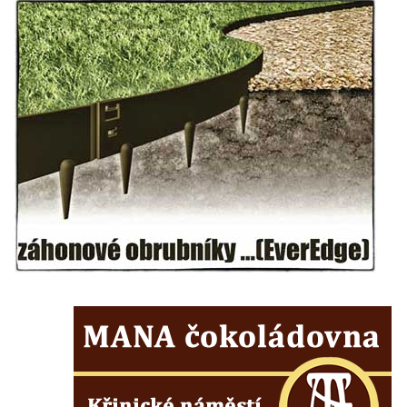
Kostel svatého Havla na hřbitově v
Hrobčicích
Kaple svatého Vavřince v Mirošovicích
Márnice na hřbitově v Račicích
Márnice na hřbitově v Dobříni
Kaple v Bezděkově
Kaple Nejsvětější Trojice v centru Liběšic
Výklenková kaple na rozcestí na jižním
okraji Liběšic
Kostel svaté Kateřiny v Chouči
Kaple svatého Blažeje východně od Lužice
Kostel svatého Augustina v Lužici
Márnice na hřbitově v Lužici
Kostel svatého Martina v Kozlech