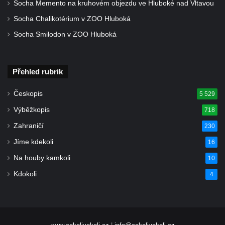
Socha Memento na kruhovém objezdu ve Hluboké nad Vltavou
Kostel Božího Těla v Kraslicích
Socha Chalikotérium v ZOO Hluboká
Kostel svaté Maří Magdalény v Karlových
Socha Smilodon v ZOO Hluboká
Varech
Kaple Panny Marie pod hradem Přimda
Kaple Panny Marie v Kunčicích nad Labem
Přehled rubrik
Hrobová kaple na hřbitově v Rychnově u
Českopis
5 529
Jablonce nad Nisou
Výběžkopis
718
Márnice/hřbitovní kaple na hřbitově v
Zahraničí
230
Rychnově u Jablonce nad Nisou
Jíme kdekoli
16
Výklenková kaple u rozcestí u domu čp. 42
v Krásné u Pěnčína
Na houby kamkoli
10
Márnice na hřbitově v Krásné u Pěnčína
Kdokoli
4
Výklenková kaple naproti domu čp. 34 v
Krásné u Pěnčína
Kostel svatého Josefa v Krásné u Pěnčína