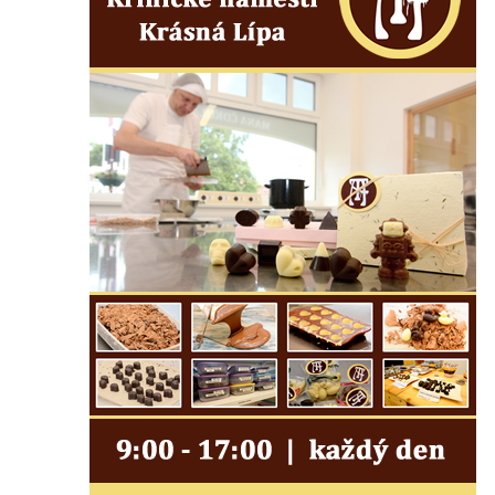
Márnice na hřbitově v Kozlech
Vesnický kostel v Reinhardtsdorfu
Kaple v Oparnu
Protestantský (evangelicko-luterský) kostel
Crostau
Kaple Nanebevstoupení Panny Marie ve
Svitavě
Výklenková kaple Piety ve Svojkově
Kostel Nejsvětější Trojice ve Velenicích
Kostel svatého Vavřince v Okounově
Kostel svatých Petra a Pavla v Semilech
Kostel Nanebevzetí Panny Marie (St. Mariä
Himmelfahrt) v Schirgiswalde
Kostel svaté Máří Magdaleny u hradu
Krasíkov