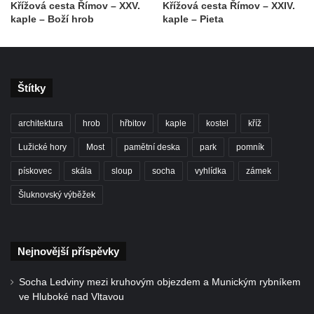
Kaple Getsemanské zahrady na křížové
Křížová cesta Římov – XXV.
Křížová cesta Římov – XXIV.
kaple – Boží hrob
kaple – Pieta
cestě na Křížovém vrchu ve Frýdlantu
Kaple Božího hrobu na Křížové cestě na
Křížovém vrchu ve Frýdlantu
Poustevna na Křížové cestě na Křížovém
Štítky
vrchu ve Frýdlantu
Kostel svatého Jakuba Většího v Sokolově
architektura
hrob
hřbitov
kaple
kostel
kříž
Kostel Nanebevzetí Panny Marie ve
Lužické hory
Most
pamětní deska
park
pomník
Slunečné
pískovec
skála
sloup
socha
vyhlídka
zámek
Kostel Jména Panny Marie v Sepekově
Šluknovský výběžek
Kostel svatých Petra a Pavla v Růžové
Kaple Stětí svatého Jana Křtitele v
Rumburku
Nejnovější příspěvky
Bývalá synagoga v Milevsku
Socha Ledviny mezi kruhovým objezdem a Munickým rybníkem
Kostel svaté Kateřiny Alexandrijské v
ve Hluboké nad Vltavou
Krásně