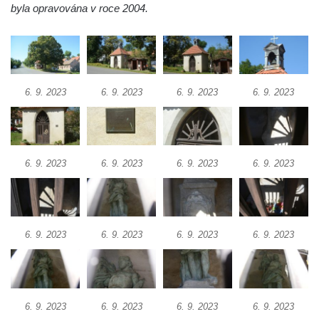
Křížová cesta Římov – XXII. kaple – Šimon
byla opravována v roce 2004.
Cyrénský pomáhá Ježíši nést kříž
Křížová cesta Římov – XXI. kaple –
Popravní brána
Křížová cesta Římov – XX. kaple – Svatá
6. 9. 2023
6. 9. 2023
6. 9. 2023
6. 9. 2023
Veronika potkává Ježíše a utírá mu do své
roušky pot z tváře
Křížová cesta Římov – XIX. kaple – Kristus
kříž nesoucí potkává Pannu Marii
6. 9. 2023
6. 9. 2023
6. 9. 2023
6. 9. 2023
Křížová cesta Římov – XVIII. kaple – Na
Ježíše vložen kříž
Křížová cesta Římov – XVII. kaple – Velký
6. 9. 2023
6. 9. 2023
6. 9. 2023
6. 9. 2023
Pilát
Křížová cesta Římov – XVI. kaple – U
Herodesa
6. 9. 2023
6. 9. 2023
6. 9. 2023
6. 9. 2023
Křížová cesta Římov – XV. kaple – Malý