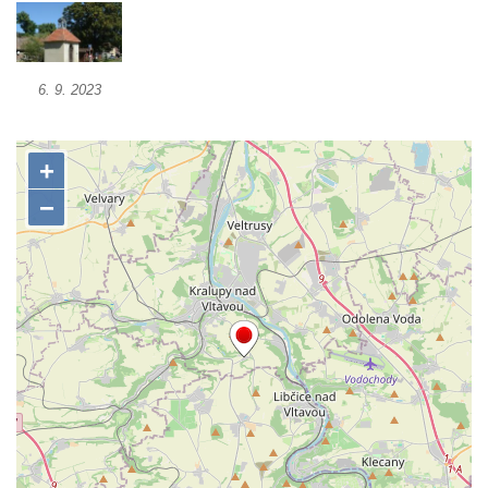
Pilát
Křížová cesta Římov – XIV. kaple – U
Kaifáše (U Děvečky)
6. 9. 2023
Křížová cesta Římov – XIII. kaple – U
Annáše (U Kaifáše)
Křížová cesta Římov – XII. kaple – Vodní
brána
Křížová cesta Římov – XI. kaple – Ježíš
haněn a tupen
Křížová cesta Římov – X. kaple – U
Cedronu
Křížová cesta Římov – IX. kaple – U
chromého žida
Křížová cesta Římov – VIII. kaple – Kristus
svázán a ze zahrady vyhnán
Křížová cesta Římov – VII. kaple – Políbení