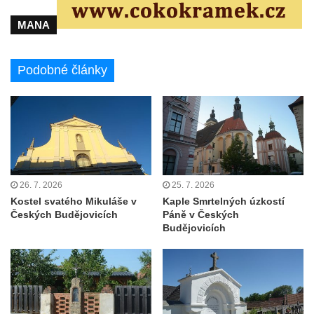
Kaple Olivetské hory pod věží kostela
svatého Michaela Archanděla v Bochově
MANA
Mildeova kaple pod Ortelem
Kostel Zvěstování Panny Marie v Duchcově
Podobné články
Výklenková kaple v Teplické ulici u stadionu
v Duchcově
Evangelický kostel v Duchcově
Kostel svatých Petra a Pavla v Jeníkově
Kaple svaté Anny v Jeníkově
26. 7. 2026
25. 7. 2026
Kaple Panny Marie v Lahošti
Kostel svatého Mikuláše v
Kaple Smrtelných úzkostí
Kaple svatého Jana Nepomuckého v
Českých Budějovicích
Páně v Českých
Budějovicích
Lahošti
Kostel svatého Mikuláše v Mikulášovicích
Kaple Tří otců v Mikulášovicích
Kaple Matky Boží v Mikulášovicích