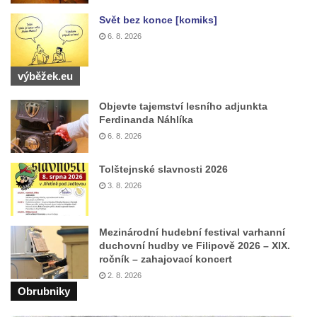
Kaple mezi Dolním Třebonínem a Horním
Svět bez konce [komiks]
Třebonínem
6. 8. 2026
Kaple v severní části Dolního Třebonína
Márnice na hřbitově v Rybniště
výběžek.eu
Kaple u kostela svatého Jiljí v Lužci nad
Objevte tajemství lesního adjunkta
Vltavou
Ferdinanda Náhlíka
Kostel svatého Jiljí v Lužci nad Vltavou
6. 8. 2026
Kaple Božího těla na hřbitově v Hostíně u
Tolštejnské slavnosti 2026
Vojkovic
3. 8. 2026
Kostel Nanebevzetí Panny Marie v Hostíně
u Vojkovic
Mezinárodní hudební festival varhanní
Kaple svatého Bartoloměje v Bukolu
duchovní hudby ve Filipově 2026 – XIX.
Hřbitovní kaple na hřbitově v Lužci nad
ročník – zahajovací koncert
Vltavou
2. 8. 2026
Obrubniky
Márnice na hřbitově v Lužci nad Vltavou
Márnice na hřbitově v Hrobčicích