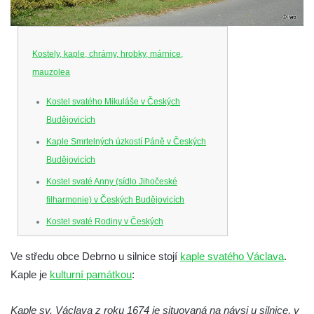
Kostely, kaple, chrámy, hrobky, márnice,
mauzolea
Kostel svatého Mikuláše v Českých
Budějovicích
Kaple Smrtelných úzkostí Páně v Českých
Budějovicích
Kostel svaté Anny (sídlo Jihočeské
filharmonie) v Českých Budějovicích
Kostel svaté Rodiny v Českých
Budějovicích
Ve středu obce Debrno u silnice stojí
kaple svatého Václava
.
Kostel Obětování Panny Marie u kláštera
Kaple je
kulturní památkou
:
dominikánů v Českých Budějovicích
Kostel Všech svatých v Kamenném Újezdě
Kaple sv. Václava z roku 1674 je situovaná na návsi u silnice, v