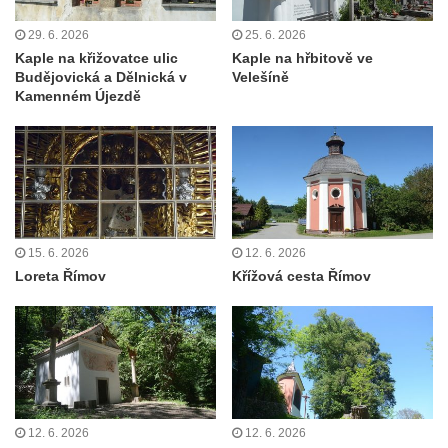
Kaple Andělů strážných (Fürleova kaple) v
Mikulášovicích
29. 6. 2026
25. 6. 2026
Kaple na křižovatce ulic
Kaple na hřbitově ve
Balzerova kaple v Mikulášovicích
Budějovická a Dělnická v
Velešíně
Kostel svatého Václava ve Šluknově
Kamenném Újezdě
Kostel svatého Mikuláše v Třebušíně
Klášterní kostel svatého Františka z Assisi v
Zákupech
Kaple svatého Josefa u Zákup
Kostel svatých Fabiána a Šebestiána v
15. 6. 2026
12. 6. 2026
Zákupech
Loreta Římov
Křížová cesta Římov
Kostel svatého Havla v Kuřívodech
Kaple Krista v žaláři u kostela Nalezení
svatého Kříže ve Frýdlantu
Kostel Nalezení svatého Kříže ve Frýdlantu
Kostel Krista Spasitele ve Frýdlantu
12. 6. 2026
12. 6. 2026