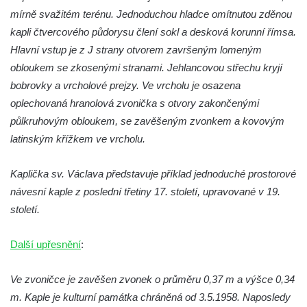
Kaple na křižovatce ulic Budějovická a
mírně svažitém terénu. Jednoduchou hladce omítnutou zděnou
Dělnická v Kamenném Újezdě
kapli čtvercového půdorysu člení sokl a desková korunní římsa.
Bývalý kostel svatých Filipa a Jakuba na
Hlavní vstup je z J strany otvorem završeným lomeným
náměstí J. V. Kamarýta ve Velešíně
obloukem se zkosenými stranami. Jehlancovou střechu kryjí
bobrovky a vrcholové prejzy. Ve vrcholu je osazena
Kaple na hřbitově ve Velešíně
oplechovaná hranolová zvonička s otvory zakončenými
Márnice na hřbitově ve Velešíně
půlkruhovým obloukem, se zavěšeným zvonkem a kovovým
Kostel svatého Václava ve Velešíně
latinským křížkem ve vrcholu.
Poutní areál Římov
Kostel svatého Ducha v poutním areálu
Kaplička sv. Václava představuje příklad jednoduché prostorové
Římov
návesní kaple z poslední třetiny 17. století, upravované v 19.
století.
Křížová cesta Římov – XXV. kaple – Boží
hrob
Další upřesnění
:
Křížová cesta Římov – XXIV. kaple – Pieta
Křížová cesta Římov – XXIII. kaple –
Ve zvoničce je zavěšen zvonek o průměru 0,37 m a výšce 0,34
Kalvárie
m. Kaple je kulturní památka chráněná od 3.5.1958. Naposledy