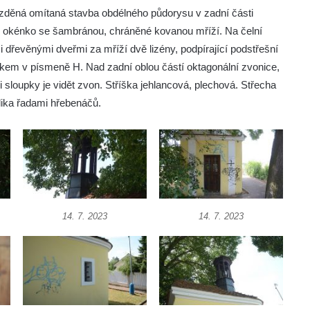
zděná omítaná stavba obdélného půdorysu v zadní části
é okénko se šambránou, chráněné kovanou mříží. Na čelní
 dřevěnými dveřmi za mříží dvě lizény, podpírající podstřešní
ížkem v písmeně H. Nad zadní oblou částí oktagonální zvonice,
 sloupky je vidět zvon. Stříška jehlancová, plechová. Střecha
lika řadami hřebenáčů.
14. 7. 2023
14. 7. 2023