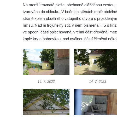
Márnice na hřbitově ve Velešíně
Na menší travnaté ploše, obehnané dlážděnou cestou, 
Kostel svatého Václava ve Velešíně
tvarována do oblouku. V bočních stěnách malé obdéln
Poutní areál Římov
straně kolem obdélného vstupního otvoru s prosklenými
římsu. Nad ní trojúhelný štít, v něm písmena IHS s kř
Kostel svatého Ducha v poutním areálu
ve spodní části oplechovaná, vrchní část dřevěná, mezi
Římov
kaple kryta bobrovkou, nad oválnou částí členěná něko
Křížová cesta Římov – XXV. kaple – Boží
hrob
Křížová cesta Římov – XXIV. kaple – Pieta
Křížová cesta Římov – XXIII. kaple –
Kalvárie
Křížová cesta Římov – XXII. kaple – Šimon
14. 7. 2023
14. 7. 2023
Cyrénský pomáhá Ježíši nést kříž
Křížová cesta Římov – XXI. kaple –
Popravní brána
Křížová cesta Římov – XX. kaple – Svatá
Veronika potkává Ježíše a utírá mu do své