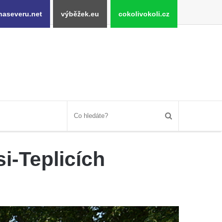
naseveru.net
výběžek.eu
cokolivokoli.cz
i-Teplicích