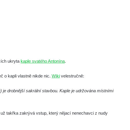
cích ukryta
kaple svatého Antonína
.
 o kapli vlastně nikde nic.
Wiki
velestručně:
 je drobnější sakrální stavbou. Kaple je udržována místními
mi už takřka zakrývá vstup, který nějací nenechavci z nudy