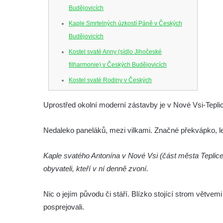
Budějovicích
Kaple Smrtelných úzkostí Páně v Českých
Budějovicích
Kostel svaté Anny (sídlo Jihočeské
filharmonie) v Českých Budějovicích
Kostel svaté Rodiny v Českých
Budějovicích
Uprostřed okolní moderní zástavby je v Nové Vsi-Tepli
Kostel Obětování Panny Marie u kláštera
dominikánů v Českých Budějovicích
Nedaleko paneláků, mezi vilkami. Značné překvápko, leč
Kostel Všech svatých v Kamenném Újezdě
Kaple na křižovatce ulic Budějovická a
Kaple svatého Antonína v Nové Vsi (část města Teplice)
Dělnická v Kamenném Újezdě
obyvateli, kteří v ní denně zvoní.
Bývalý kostel svatých Filipa a Jakuba na
Nic o jejím původu či stáří. Blízko stojící strom větve
náměstí J. V. Kamarýta ve Velešíně
posprejovali.
Kaple na hřbitově ve Velešíně