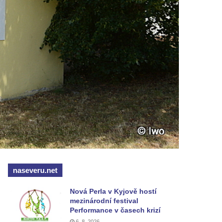
naseveru.net
Nová Perla v Kyjově hostí
mezinárodní festival
Performance v časech krizí
6. 8. 2026