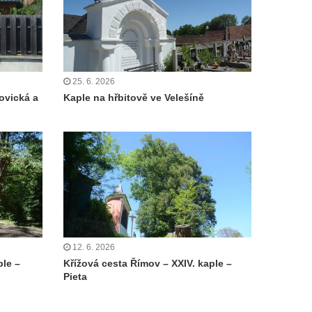
25. 6. 2026
ovická a
Kaple na hřbitově ve Velešíně
12. 6. 2026
ple –
Křížová cesta Římov – XXIV. kaple –
Pieta