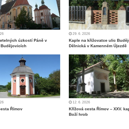
026
29. 6. 2026
rtelných úzkostí Páně v
Kaple na křižovatce ulic Buděj
 Budějovicích
Dělnická v Kamenném Újezdě
026
12. 6. 2026
cesta Římov
Křížová cesta Římov – XXV. ka
Boží hrob