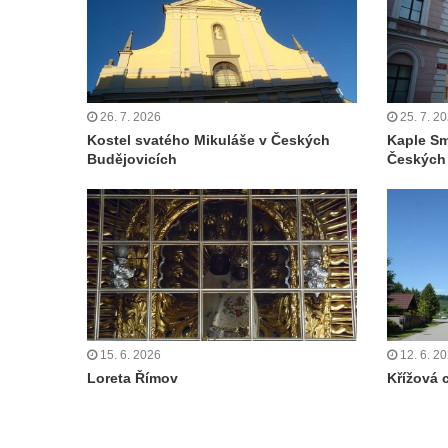
Křížová cesta Římov – IV. kaple – Pustá ves
Křížová cesta Římov – III. kaple – Stádní
brána
Křížová cesta Římov – II. kaple – Poslední
26. 7. 2026
25. 7. 2
večeře Páně
Kostel svatého Mikuláše v Českých
Kaple Sm
Křížová cesta Římov – I. kaple – Loučení
Budějovicích
Českých
Ježíše s Pannou Marií
Márnice na hřbitově v Římově
Kaple v Horním Třeboníně
Kaple Panny Marie v Horním Třeboníně
Kaple mezi Dolním Třebonínem a Horním
Třebonínem
15. 6. 2026
12. 6. 2
Kaple v severní části Dolního Třebonína
Loreta Římov
Křížová 
Márnice na hřbitově v Rybniště
Kaple u kostela svatého Jiljí v Lužci nad
Vltavou