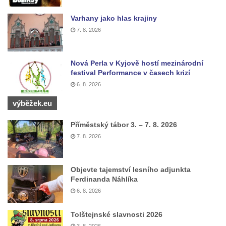
Márnice na hřbitově v Hrobčicích
Kostel svatého Havla na hřbitově v
Varhany jako hlas krajiny
Hrobčicích
7. 8. 2026
Kaple svatého Vavřince v Mirošovicích
Márnice na hřbitově v Račicích
Nová Perla v Kyjově hostí mezinárodní
festival Performance v časech krizí
Márnice na hřbitově v Dobříni
6. 8. 2026
Kaple v Bezděkově
výběžek.eu
Kaple Nejsvětější Trojice v centru Liběšic
Výklenková kaple na rozcestí na jižním
Příměstský tábor 3. – 7. 8. 2026
okraji Liběšic
7. 8. 2026
Kostel svaté Kateřiny v Chouči
Kaple svatého Blažeje východně od Lužice
Objevte tajemství lesního adjunkta
Ferdinanda Náhlíka
Kostel svatého Augustina v Lužici
6. 8. 2026
Márnice na hřbitově v Lužici
Tolštejnské slavnosti 2026
Kostel svatého Martina v Kozlech
3. 8. 2026