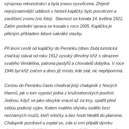
Křížová cesta Římov – XXII. kaple – Šimon
výraznou rekonstrukcí a byla znovu vysvěcena. Zřejmě
Cyrénský pomáhá Ježíši nést kříž
nejvýznamnější událostí v historii kapličky bylo posvěcení a
zavěšení zvonu (viz foto). Slavnost se konala 14. května 1922.
Křížová cesta Římov – XXI. kaple –
Zatím poslední oprava se konala v roce 2005. Kaplička je
Popravní brána
pěkným příkladem lidové sakrální stavby.
Křížová cesta Římov – XX. kaple – Svatá
Veronika potkává Ježíše a utírá mu do své
Při lesní cestě od kapličky do Perninku (dnes žlutá turistická
roušky pot z tváře
značka) stával od roku 1912 vysoký dřevěný kříž s obrazem
Křížová cesta Římov – XIX. kaple – Kristus
svatého Vendelína, patrona pastýřů a chovatelů dobytka. V roce
kříž nesoucí potkává Pannu Marii
1946 byl kříž zničen a dnes již místo, kde stál, nic nepřipomíná.
Křížová cesta Římov – XVIII. kaple – Na
Ježíše vložen kříž
Cestou do Perninku často chodíval jistý chalupník z Nových
Křížová cesta Římov – XVII. kaple – Velký
Hamrů, jak o tom vypráví jedna z krušnohorských pověstí.
Pilát
Jednou, když se jako obvykle vracel až za tmy, spatřil před
sebou podivný výjev. Kolem malého ohýnku sedělo šest
Křížová cesta Římov – XVI. kaple – U
neznámých mužů, kteří mločky a bez hnutí hleděli do plamene.
Herodesa
Chalupník pozdravil a zeptal se, zda si smí připálit dýmku
Křížová cesta Římov – XV. kaple – Malý