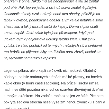
oharkem z ohně. Nikdo mu ale neodpověděl, a tak se zeptal
Pilát
podruhé. Pak teprve jeden z cizinců sotva znatelně přikývl.
Křížová cesta Římov – XIV. kaple – U
Chalupník si tedy vzal z okraje ohně dva oharky, přiložil je na
Kaifáše (U Děvečky)
tabák v dýmce, poděkoval a odešel. Dýmka ale netáhla a stále
Křížová cesta Římov – XIII. kaple – U
zhasínala, a tak ji mrzutě strčil do kapsy. Doma si pak chtěl
Annáše (U Kaifáše)
znovu zapálit. Jaké však bylo jeho překvapení, když pod
Křížová cesta Římov – XII. kaple – Vodní
víčkem dýmky objevil dva kousky ryzího zlata. Chalupník
brána
vytušil, že zlato pochází od temných, nečistých sil, a svědomí
mu bránilo ho přijmout. Aby se tíživého daru zbavil, nechal za
Křížová cesta Římov – XI. kaple – Ježíš
něj vyzdobit hamerskou kapličku.
haněn a tupen
Křížová cesta Římov – X. kaple – U
Legenda pěkná, ale o kapli se člověk nic nedozví. Obdélný
Cedronu
půdorys, na bíle omítnutých stěnách mělké pilastry, na bocích
Křížová cesta Římov – IX. kaple – U
kaple okno (v horní části zaoblené). Na průčelí široká římsa,
chromého žida
nad ní ve štítě prázdná nika, vchod uzavřen dřevěnými dveřmi
Křížová cesta Římov – VIII. kaple – Kristus
s malým okénkem. Na zadní straně okno jen ve štítě. Plechem
svázán a ze zahrady vyhnán
pokrytá sedlová střecha nese výše zmíněnou zvoničku s bání a
Křížová cesta Římov – VII. kaple – Políbení
malou makovicí.