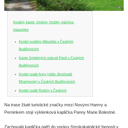
Kostely, kaple, chrámy, hrobky, márnice,
mauzolea
Kostel svatého Mikuláše v Českých
Budějovicích
Kaple Smrtelných úzkostí Páně v Českých
Budějovicích
Kostel svaté Anny (sídlo Jihočeské
filharmonie) v Českých Budějovicích
Kostel svaté Rodiny v Českých
Budějovicích
Na trase žluté turistické značky mezi Novými Hamry a
Kostel Obětování Panny Marie u kláštera
Perninkem stojí výklenková kaplička Panny Marie Bolestné.
dominikánů v Českých Budějovicích
Kostel Všech svatých v Kamenném Újezdě
Zachovalá kaplička patří do správy římskokatolické farnosti v