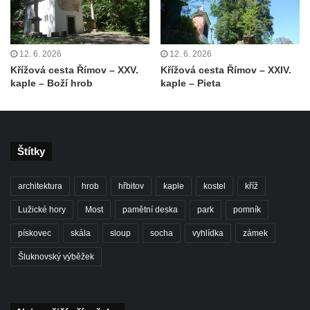
Kostel Božího Těla v Kraslicích
Kostel svaté Maří Magdalény v Karlových
12. 6. 2026
12. 6. 2026
Varech
Křížová cesta Římov – XXV.
Křížová cesta Římov – XXIV.
Kaple Panny Marie pod hradem Přimda
kaple – Boží hrob
kaple – Pieta
Kaple Panny Marie v Kunčicích nad Labem
Hrobová kaple na hřbitově v Rychnově u
Jablonce nad Nisou
Štítky
Márnice/hřbitovní kaple na hřbitově v
Rychnově u Jablonce nad Nisou
architektura
hrob
hřbitov
kaple
kostel
kříž
Výklenková kaple u rozcestí u domu čp. 42
Lužické hory
Most
pamětní deska
park
pomník
v Krásné u Pěnčína
pískovec
skála
sloup
socha
vyhlídka
zámek
Márnice na hřbitově v Krásné u Pěnčína
Šluknovský výběžek
Výklenková kaple naproti domu čp. 34 v
Krásné u Pěnčína
Kostel svatého Josefa v Krásné u Pěnčína