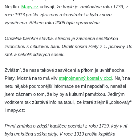
Kaple na křižovatce ulic Budějovická a
Nejdku.
Mapy.cz
udávají, že
kaple je zmiňována roku 1739, v
Dělnická v Kamenném Újezdě
roce 1913 prošla výraznou rekonstrukcí a byla znovu
Bývalý kostel svatých Filipa a Jakuba na
vysvěcena. Během roku 2005 byla opravována
.
náměstí J. V. Kamarýta ve Velešíně
Obdélná barokní stavba, střecha je završena šestibokou
Kaple na hřbitově ve Velešíně
zvoničkou s cibulovou bání. Uvnitř soška Piety z 1. poloviny 18.
Márnice na hřbitově ve Velešíně
stol. a několik lidových sošek.
Kostel svatého Václava ve Velešíně
Poutní areál Římov
Zvláštní, že nese takové zasvěcení a přitom je uvnitř socha
Piety. Možná na to má vliv
Kostel svatého Ducha v poutním areálu
stejnojmenný kostel v obci
. Najít na
netu nějaké podrobnější informace se mi nepodařilo, nenašel
Římov
jsem záznam o tom, že by byla kulturní památkou. Jediným
Křížová cesta Římov – XXV. kaple – Boží
vodítkem tak zůstává info na tabuli, ze které zřejmě „opisovaly“
hrob
i mapy.cz:
Křížová cesta Římov – XXIV. kaple – Pieta
Křížová cesta Římov – XXIII. kaple –
První zmínka o zdejší kapličce pochází z roku 1739, kdy v ní
Kalvárie
byla umístěna soška piety. V roce 1913 prošla kaplička