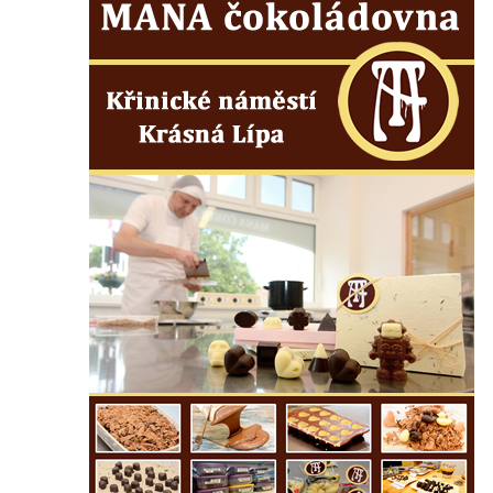
Kaple Olivetské hory pod věží kostela
svatého Michaela Archanděla v Bochově
Mildeova kaple pod Ortelem
Kostel Zvěstování Panny Marie v Duchcově
Výklenková kaple v Teplické ulici u stadionu
v Duchcově
Evangelický kostel v Duchcově
Kostel svatých Petra a Pavla v Jeníkově
Kaple svaté Anny v Jeníkově
Kaple Panny Marie v Lahošti
Kaple svatého Jana Nepomuckého v
Lahošti
Kostel svatého Mikuláše v Mikulášovicích
Kaple Tří otců v Mikulášovicích
Kaple Matky Boží v Mikulášovicích