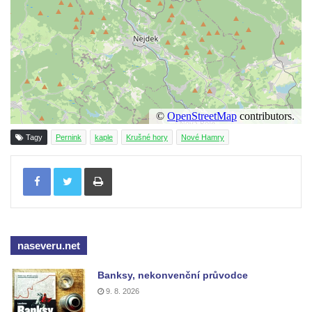
Kaple mezi Dolním Třebonínem a Horním
Třebonínem
Kaple v severní části Dolního Třebonína
Márnice na hřbitově v Rybniště
Kaple u kostela svatého Jiljí v Lužci nad
Vltavou
Kostel svatého Jiljí v Lužci nad Vltavou
Tagy
Pernink
kaple
Krušné hory
Nové Hamry
Kaple Božího těla na hřbitově v Hostíně u
Tisknout
Vojkovic
Kostel Nanebevzetí Panny Marie v Hostíně
u Vojkovic
Kaple svatého Bartoloměje v Bukolu
naseveru.net
Hřbitovní kaple na hřbitově v Lužci nad
Vltavou
Banksy, nekonvenční průvodce
Márnice na hřbitově v Lužci nad Vltavou
9. 8. 2026