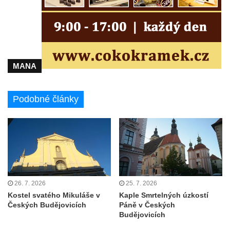
Kaple Andělů strážných (Fürleova kaple) v
Mikulášovicích
Balzerova kaple v Mikulášovicích
Kostel svatého Václava ve Šluknově
Kostel svatého Mikuláše v Třebušíně
MANA
Klášterní kostel svatého Františka z Assisi v
Zákupech
Podobné články
Kaple svatého Josefa u Zákup
Kostel svatých Fabiána a Šebestiána v
Zákupech
Kostel svatého Havla v Kuřívodech
Kaple Krista v žaláři u kostela Nalezení
26. 7. 2026
25. 7. 2026
svatého Kříže ve Frýdlantu
Kostel svatého Mikuláše v
Kaple Smrtelných úzkostí
Kostel Nalezení svatého Kříže ve Frýdlantu
Českých Budějovicích
Páně v Českých
Budějovicích
Kostel Krista Spasitele ve Frýdlantu