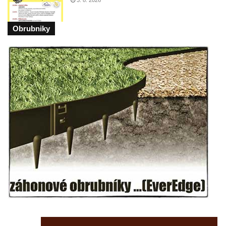
Márnice na hřbitově v Kozlech
Vesnický kostel v Reinhardtsdorfu
Obrubniky
Kaple v Oparnu
Protestantský (evangelicko-luterský) kostel
Crostau
Kaple Nanebevstoupení Panny Marie ve
Svitavě
Výklenková kaple Piety ve Svojkově
Kostel Nejsvětější Trojice ve Velenicích
Kostel svatého Vavřince v Okounově
Kostel svatých Petra a Pavla v Semilech
Kostel Nanebevzetí Panny Marie (St. Mariä
Himmelfahrt) v Schirgiswalde
Kostel svaté Máří Magdaleny u hradu
Krasíkov