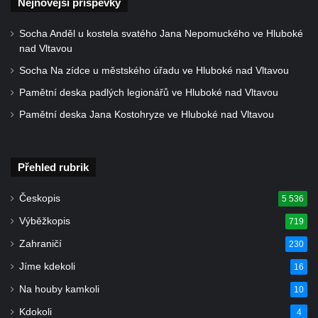
Nejnovější příspěvky
Kostel Panny Marie Pomocné s Ivanitskou
poustevnou v Teplicích nad Metují
Socha Anděl u kostela svatého Jana Nepomuckého ve Hluboké
nad Vltavou
Hřbitovní kaple/márnice na hřbitově v
Teplicích nad Metují
Socha Na zídce u městského úřadu ve Hluboké nad Vltavou
Kostel svatého Vavřince v Teplicích nad
Pamětní deska padlých legionářů ve Hluboké nad Vltavou
Metují
Pamětní deska Jana Kostohryze ve Hluboké nad Vltavou
Hrobová kaple Johanna Nitsche na
hřbitově na Vlčí Hoře
Přehled rubrik
Kaple Panny Marie Karmelské na Vlčí Hoře
Kostel svatého Bartoloměje v Teplicích
Českopis
5 536
Kostel svatého Jana Křtitele na Zámeckém
Výběžkopis
719
náměstí v Teplicích
Zahraničí
230
Chrám Povýšení svatého Kříže na
Jíme kdekoli
16
Zámeckém náměstí v Teplicích
Na houby kamkoli
10
Výklenková kaple u vodojemu v severní
Kdokoli
4
části Kozel