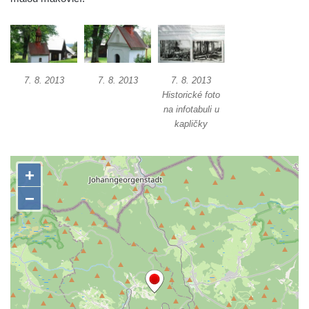
Jidášovo
Křížová cesta Římov – VI. kaple – Olivetská
hora (Getsemanská zahrada)
Křížová cesta Římov – V. kaple – Smutná
7. 8. 2013
7. 8. 2013
7. 8. 2013
duše
Historické foto
na infotabuli u
Křížová cesta Římov – IV. kaple – Pustá ves
kapličky
Křížová cesta Římov – III. kaple – Stádní
brána
Křížová cesta Římov – II. kaple – Poslední
večeře Páně
Křížová cesta Římov – I. kaple – Loučení
Ježíše s Pannou Marií
Márnice na hřbitově v Římově
Kaple v Horním Třeboníně
Kaple Panny Marie v Horním Třeboníně