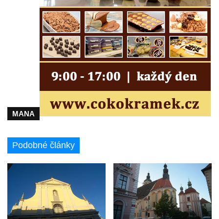
Márnice na hřbitově v Kozlech
Vesnický kostel v Reinhardtsdorfu
Kaple v Oparnu
Protestantský (evangelicko-luterský) kostel
Crostau
Kaple Nanebevstoupení Panny Marie ve
Svitavě
Výklenková kaple Piety ve Svojkově
MANA
Kostel Nejsvětější Trojice ve Velenicích
Kostel svatého Vavřince v Okounově
Podobné články
Kostel svatých Petra a Pavla v Semilech
Kostel Nanebevzetí Panny Marie (St. Mariä
Himmelfahrt) v Schirgiswalde
Kostel svaté Máří Magdaleny u hradu
Krasíkov