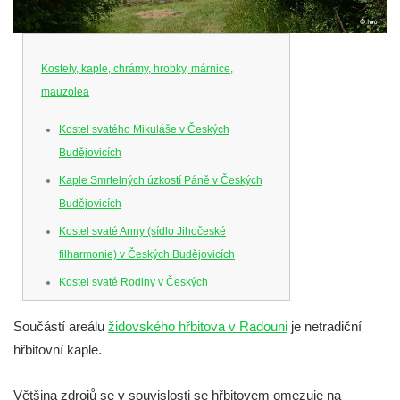
Kostely, kaple, chrámy, hrobky, márnice,
mauzolea
Kostel svatého Mikuláše v Českých
Budějovicích
Kaple Smrtelných úzkostí Páně v Českých
Budějovicích
Kostel svaté Anny (sídlo Jihočeské
filharmonie) v Českých Budějovicích
Kostel svaté Rodiny v Českých
Budějovicích
Součástí areálu
židovského hřbitova v Radouni
je netradiční
Kostel Obětování Panny Marie u kláštera
hřbitovní kaple.
dominikánů v Českých Budějovicích
Kostel Všech svatých v Kamenném Újezdě
Většina zdrojů se v souvislosti se hřbitovem omezuje na