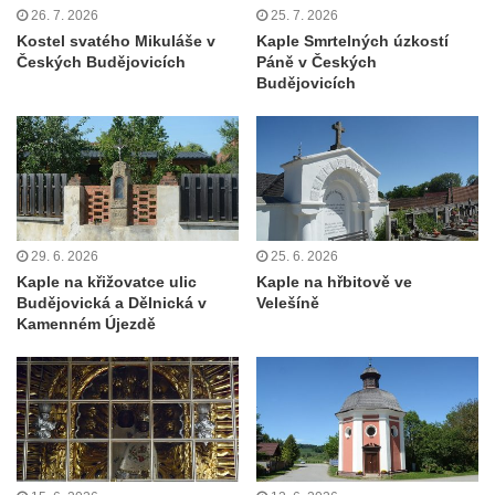
Kaple Olivetské hory pod věží kostela
26. 7. 2026
25. 7. 2026
svatého Michaela Archanděla v Bochově
Kostel svatého Mikuláše v
Kaple Smrtelných úzkostí
Českých Budějovicích
Páně v Českých
Mildeova kaple pod Ortelem
Budějovicích
Kostel Zvěstování Panny Marie v Duchcově
Výklenková kaple v Teplické ulici u stadionu
v Duchcově
Evangelický kostel v Duchcově
Kostel svatých Petra a Pavla v Jeníkově
29. 6. 2026
25. 6. 2026
Kaple svaté Anny v Jeníkově
Kaple na křižovatce ulic
Kaple na hřbitově ve
Kaple Panny Marie v Lahošti
Budějovická a Dělnická v
Velešíně
Kamenném Újezdě
Kaple svatého Jana Nepomuckého v
Lahošti
Kostel svatého Mikuláše v Mikulášovicích
Kaple Tří otců v Mikulášovicích
Kaple Matky Boží v Mikulášovicích