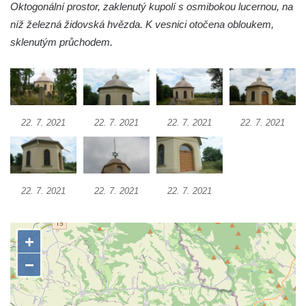
Křížová cesta Římov – XXII. kaple – Šimon
Oktogonální prostor, zaklenutý kupolí s osmibokou lucernou, na
Cyrénský pomáhá Ježíši nést kříž
níž železná židovská hvězda. K vesnici otočena obloukem,
sklenutým průchodem.
Křížová cesta Římov – XXI. kaple –
Popravní brána
Křížová cesta Římov – XX. kaple – Svatá
Veronika potkává Ježíše a utírá mu do své
roušky pot z tváře
22. 7. 2021
22. 7. 2021
22. 7. 2021
22. 7. 2021
Křížová cesta Římov – XIX. kaple – Kristus
kříž nesoucí potkává Pannu Marii
Křížová cesta Římov – XVIII. kaple – Na
22. 7. 2021
22. 7. 2021
22. 7. 2021
Ježíše vložen kříž
Křížová cesta Římov – XVII. kaple – Velký
Pilát
Křížová cesta Římov – XVI. kaple – U
Herodesa
Křížová cesta Římov – XV. kaple – Malý