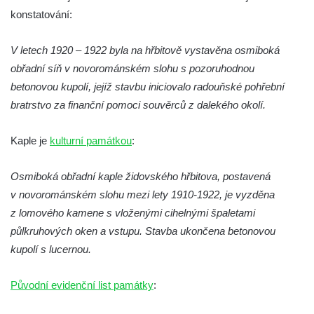
Kaple na křižovatce ulic Budějovická a
konstatování:
Dělnická v Kamenném Újezdě
V letech 1920 – 1922 byla na hřbitově vystavěna osmiboká
Bývalý kostel svatých Filipa a Jakuba na
obřadní síň v novorománském slohu s pozoruhodnou
náměstí J. V. Kamarýta ve Velešíně
betonovou kupolí, jejíž stavbu iniciovalo radouňské pohřební
Kaple na hřbitově ve Velešíně
bratrstvo za finanční pomoci souvěrců z dalekého okolí.
Márnice na hřbitově ve Velešíně
Kostel svatého Václava ve Velešíně
Kaple je
kulturní památkou
:
Poutní areál Římov
Osmiboká obřadní kaple židovského hřbitova, postavená
Kostel svatého Ducha v poutním areálu
v novorománském slohu mezi lety 1910-1922, je vyzděna
Římov
z lomového kamene s vloženými cihelnými špaletami
Křížová cesta Římov – XXV. kaple – Boží
půlkruhových oken a vstupu. Stavba ukončena betonovou
hrob
kupolí s lucernou.
Křížová cesta Římov – XXIV. kaple – Pieta
Křížová cesta Římov – XXIII. kaple –
Původní evidenční list památky
:
Kalvárie