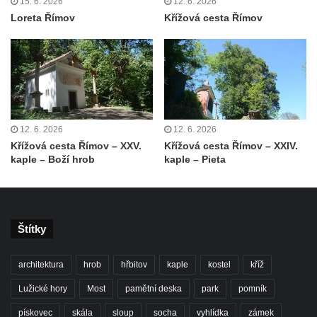
15. 6. 2026
12. 6. 2026
Kaple Andělů strážných (Fürleova kaple) v
Loreta Římov
Křížová cesta Římov
Mikulášovicích
Balzerova kaple v Mikulášovicích
Kostel svatého Václava ve Šluknově
Kostel svatého Mikuláše v Třebušíně
Klášterní kostel svatého Františka z Assisi v
Zákupech
12. 6. 2026
12. 6. 2026
Křížová cesta Římov – XXV.
Křížová cesta Římov – XXIV.
Kaple svatého Josefa u Zákup
kaple – Boží hrob
kaple – Pieta
Kostel svatých Fabiána a Šebestiána v
Zákupech
Kostel svatého Havla v Kuřívodech
Štítky
Kaple Krista v žaláři u kostela Nalezení
svatého Kříže ve Frýdlantu
architektura
hrob
hřbitov
kaple
kostel
kříž
Kostel Nalezení svatého Kříže ve Frýdlantu
Lužické hory
Most
pamětní deska
park
pomník
Kostel Krista Spasitele ve Frýdlantu
pískovec
skála
sloup
socha
vyhlídka
zámek