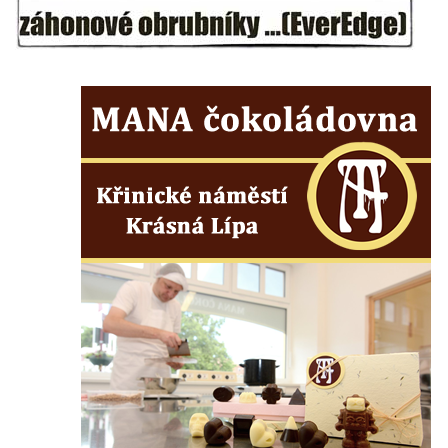
Kostel svatého Havla na hřbitově v
Hrobčicích
Kaple svatého Vavřince v Mirošovicích
Márnice na hřbitově v Račicích
Márnice na hřbitově v Dobříni
Kaple v Bezděkově
Kaple Nejsvětější Trojice v centru Liběšic
Výklenková kaple na rozcestí na jižním
okraji Liběšic
Kostel svaté Kateřiny v Chouči
Kaple svatého Blažeje východně od Lužice
Kostel svatého Augustina v Lužici
Márnice na hřbitově v Lužici
Kostel svatého Martina v Kozlech