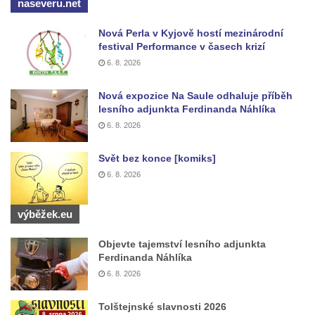
naseveru.net
Jidášovo
Nová Perla v Kyjově hostí mezinárodní
Křížová cesta Římov – VI. kaple – Olivetská
festival Performance v časech krizí
hora (Getsemanská zahrada)
6. 8. 2026
Křížová cesta Římov – V. kaple – Smutná
duše
Nová expozice Na Saule odhaluje příběh
lesního adjunkta Ferdinanda Náhlíka
Křížová cesta Římov – IV. kaple – Pustá ves
6. 8. 2026
Křížová cesta Římov – III. kaple – Stádní
brána
Svět bez konce [komiks]
Křížová cesta Římov – II. kaple – Poslední
6. 8. 2026
večeře Páně
výběžek.eu
Křížová cesta Římov – I. kaple – Loučení
Ježíše s Pannou Marií
Objevte tajemství lesního adjunkta
Márnice na hřbitově v Římově
Ferdinanda Náhlíka
6. 8. 2026
Kaple v Horním Třeboníně
Kaple Panny Marie v Horním Třeboníně
Tolštejnské slavnosti 2026