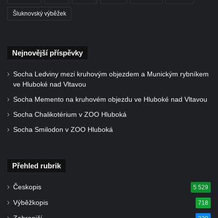
Kaple Getsemanské zahrady na křížové
Šluknovský výběžek
cestě na Křížovém vrchu ve Frýdlantu
Kaple Božího hrobu na Křížové cestě na
Křížovém vrchu ve Frýdlantu
Nejnovější příspěvky
Poustevna na Křížové cestě na Křížovém
vrchu ve Frýdlantu
Socha Ledviny mezi kruhovým objezdem a Munickým rybníkem
ve Hluboké nad Vltavou
Kostel svatého Jakuba Většího v Sokolově
Socha Memento na kruhovém objezdu ve Hluboké nad Vltavou
Kostel Nanebevzetí Panny Marie ve
Slunečné
Socha Chalikotérium v ZOO Hluboká
Kostel Jména Panny Marie v Sepekově
Socha Smilodon v ZOO Hluboká
Kostel svatých Petra a Pavla v Růžové
Kaple Stětí svatého Jana Křtitele v
Přehled rubrik
Rumburku
Bývalá synagoga v Milevsku
Českopis
5 529
Kostel svaté Kateřiny Alexandrijské v
Výběžkopis
718
Krásně