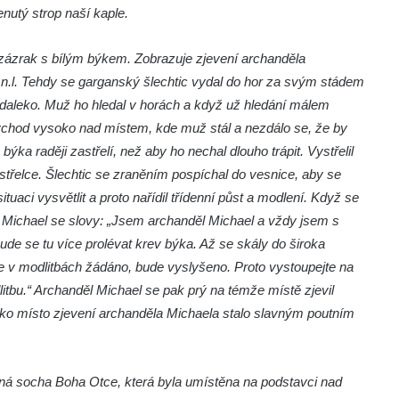
enutý strop naší kaple.
 zázrak s bílým býkem. Zobrazuje zjevení archanděla
0 n.l. Tehdy se garganský šlechtic vydal do hor za svým stádem
ť daleko. Muž ho hledal v horách a když už hledání málem
 vchod vysoko nad místem, kde muž stál a nezdálo se, že by
ýka raději zastřelí, než aby ho nechal dlouho trápit. Vystřelil
l střelce. Šlechtic se zraněním pospíchal do vesnice, aby se
tuaci vysvětlit a proto nařídil třídenní půst a modlení. Když se
děl Michael se slovy: „Jsem archanděl Michael a vždy jsem s
ude se tu více prolévat krev býka. Až se skály do široka
e v modlitbách žádáno, bude vyslyšeno. Proto vystoupejte na
itbu.“ Archanděl Michael se pak prý na témže místě zjevil
jako místo zjevení archanděla Michaela stalo slavným poutním
ná socha Boha Otce, která byla umístěna na podstavci nad