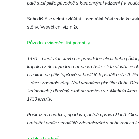
patě stojí pilíře původně s kamennými vázami ( v souča
roušky pot z tváře
Křížová cesta Římov – XIX. kaple – Kristus
Schodiště je velmi zvláštní – centrální část vede ke 
kříž nesoucí potkává Pannu Marii
stěny. Vysvětlení viz níže.
Křížová cesta Římov – XVIII. kaple – Na
Ježíše vložen kříž
Původní evidenční list památky
:
Křížová cesta Římov – XVII. kaple – Velký
Pilát
1970 – Centrální stavba nepravidelně eliptického půdor
kupolí a železným křížem na vrcholu. Celá stavba je 
Křížová cesta Římov – XVI. kaple – U
brankou na pětistupňové schodiště k portálku dveří. 
Herodesa
– dnes zdemolovány. Nad vchodem plastika Boha Otce. V
Křížová cesta Římov – XV. kaple – Malý
Jednoduchý dřevěný oltář se sochou sv. Michala Arch. S
Pilát
1739 jezuity.
Křížová cesta Římov – XIV. kaple – U
Kaifáše (U Děvečky)
Poškozená omítka, opadává, nutná oprava žlabů. Okna v
Křížová cesta Římov – XIII. kaple – U
umístění vedle schodiště zdemolováni a pohozeni za ka
Annáše (U Kaifáše)
Z dalších zdrojů
Křížová cesta Římov – XII. kaple – Vodní
: