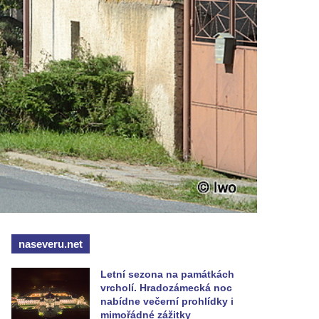
naseveru.net
Letní sezona na památkách
vrcholí. Hradozámecká noc
nabídne večerní prohlídky i
mimořádné zážitky