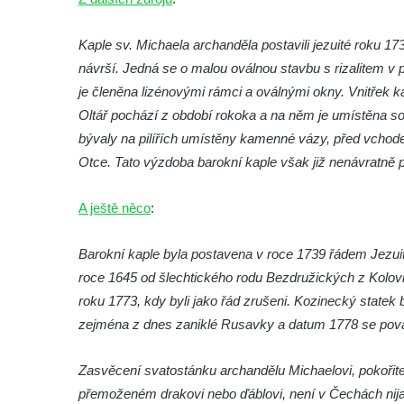
brána
Kaple sv. Michaela archanděla postavili jezuité roku
Křížová cesta Římov – XI. kaple – Ježíš
návrší. Jedná se o malou oválnou stavbu s rizalitem v
haněn a tupen
je členěna lizénovými rámci a oválnými okny. Vnitřek ka
Křížová cesta Římov – X. kaple – U
Oltář pochází z období rokoka a na něm je umístěna so
Cedronu
bývaly na pilířích umístěny kamenné vázy, před vcho
Křížová cesta Římov – IX. kaple – U
Otce. Tato výzdoba barokní kaple však již nenávratně pa
chromého žida
Křížová cesta Římov – VIII. kaple – Kristus
A ještě něco
:
svázán a ze zahrady vyhnán
Barokní kaple byla postavena v roce 1739 řádem Jezuitů
Křížová cesta Římov – VII. kaple – Políbení
roce 1645 od šlechtického rodu Bezdružických z Kolovra
Jidášovo
roku 1773, kdy byli jako řád zrušeni. Kozinecký statek b
Křížová cesta Římov – VI. kaple – Olivetská
zejména z dnes zaniklé Rusavky a datum 1778 se pova
hora (Getsemanská zahrada)
Křížová cesta Římov – V. kaple – Smutná
Zasvěcení svatostánku archandělu Michaelovi, pokořit
duše
přemoženém drakovi nebo ďáblovi, není v Čechách nijak