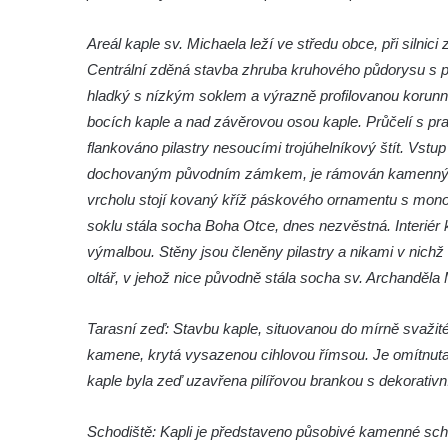
Márnice na hřbitově ve Velešíně
Kostel svatého Václava ve Velešíně
Areál kaple sv. Michaela leží ve středu obce, při silnici
Poutní areál Římov
Centrální zděná stavba zhruba kruhového půdorysu s p
hladký s nízkým soklem a výrazně profilovanou korunn
Kostel svatého Ducha v poutním areálu
bocích kaple a nad závěrovou osou kaple. Průčelí s p
Římov
flankováno pilastry nesoucími trojúhelníkový štít. Vst
Křížová cesta Římov – XXV. kaple – Boží
dochovaným původním zámkem, je rámován kamenným os
hrob
vrcholu stojí kovaný kříž páskového ornamentu s mon
Křížová cesta Římov – XXIV. kaple – Pieta
soklu stála socha Boha Otce, dnes nezvěstná. Interiér k
Křížová cesta Římov – XXIII. kaple –
výmalbou. Stěny jsou členěny pilastry a nikami v nichž
Kalvárie
oltář, v jehož nice původně stála socha sv. Archanděla 
Křížová cesta Římov – XXII. kaple – Šimon
Cyrénský pomáhá Ježíši nést kříž
Tarasní zeď: Stavbu kaple, situovanou do mírně svažit
kamene, krytá vysazenou cihlovou římsou. Je omítnut
Křížová cesta Římov – XXI. kaple –
kaple byla zeď uzavřena pilířovou brankou s dekorativní
Popravní brána
Křížová cesta Římov – XX. kaple – Svatá
Schodiště: Kapli je představeno působivé kamenné scho
Veronika potkává Ježíše a utírá mu do své