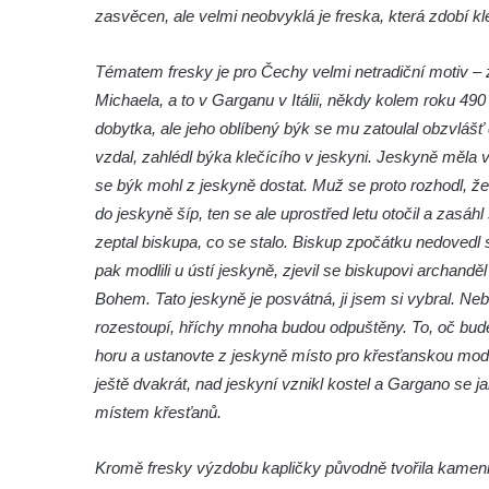
Křížová cesta Římov – IV. kaple – Pustá ves
zasvěcen, ale velmi neobvyklá je freska, která zdobí kl
Křížová cesta Římov – III. kaple – Stádní
brána
Tématem fresky je pro Čechy velmi netradiční motiv –
Michaela, a to v Garganu v Itálii, někdy kolem roku 49
Křížová cesta Římov – II. kaple – Poslední
dobytka, ale jeho oblíbený býk se mu zatoulal obzvláš
večeře Páně
vzdal, zahlédl býka klečícího v jeskyni. Jeskyně měla
Křížová cesta Římov – I. kaple – Loučení
se býk mohl z jeskyně dostat. Muž se proto rozhodl, že b
Ježíše s Pannou Marií
do jeskyně šíp, ten se ale uprostřed letu otočil a zasáh
Márnice na hřbitově v Římově
zeptal biskupa, co se stalo. Biskup zpočátku nedovedl si
Kaple v Horním Třeboníně
pak modlili u ústí jeskyně, zjevil se biskupovi archan
Kaple Panny Marie v Horním Třeboníně
Bohem. Tato jeskyně je posvátná, ji jsem si vybral. Neb
rozestoupí, hříchy mnoha budou odpuštěny. To, oč bud
Kaple mezi Dolním Třebonínem a Horním
horu a ustanovte z jeskyně místo pro křesťanskou modl
Třebonínem
ještě dvakrát, nad jeskyní vznikl kostel a Gargano se 
Kaple v severní části Dolního Třebonína
místem křesťanů.
Márnice na hřbitově v Rybniště
Kaple u kostela svatého Jiljí v Lužci nad
Kromě fresky výzdobu kapličky původně tvořila kamen
Vltavou