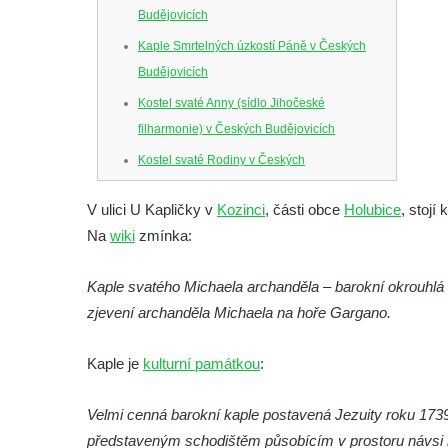
Budějovicích
Kaple Smrtelných úzkostí Páně v Českých
Budějovicích
Kostel svaté Anny (sídlo Jihočeské
filharmonie) v Českých Budějovicích
Kostel svaté Rodiny v Českých
Budějovicích
V ulici U Kapličky v
Kozinci
, části obce
Holubice
, stojí
Kostel Obětování Panny Marie u kláštera
Na
wiki
zmínka:
dominikánů v Českých Budějovicích
Kostel Všech svatých v Kamenném Újezdě
Kaple svatého Michaela archanděla – barokní okrouhlá s
Kaple na křižovatce ulic Budějovická a
zjevení archanděla Michaela na hoře Gargano.
Dělnická v Kamenném Újezdě
Kaple je
Bývalý kostel svatých Filipa a Jakuba na
kulturní památkou
:
náměstí J. V. Kamarýta ve Velešíně
Velmi cenná barokní kaple postavená Jezuity roku 1739
Kaple na hřbitově ve Velešíně
představeným schodištěm působícím v prostoru návsi