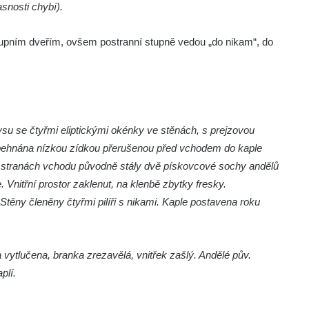
snosti chybí).
vstupním dveřím, ovšem postranní stupně vedou „do nikam“, do
ysu se čtyřmi eliptickými okénky ve stěnách, s prejzovou
obehnána nízkou zídkou přerušenou před vchodem do kaple
Po stranách vchodu původně stály dvě pískovcové sochy andělů
nitřní prostor zaklenut, na klenbě zbytky fresky.
těny členěny čtyřmi pilíři s nikami. Kaple postavena roku
ytlučena, branka zrezavělá, vnitřek zašlý. Andělé pův.
plí.