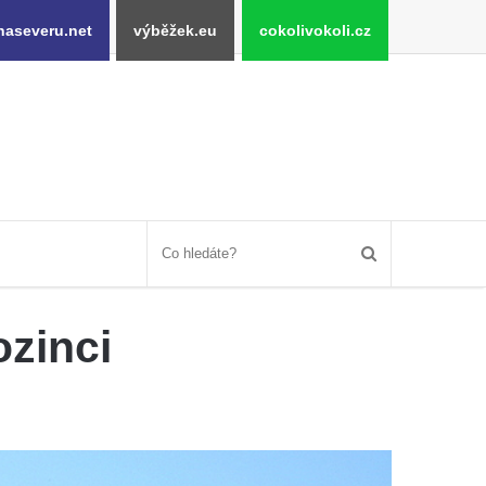
naseveru.net
výběžek.eu
cokolivokoli.cz
ozinci