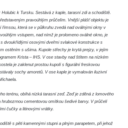
 z Holubic k Tursku. Sestává z kaple, tarasní zdi a schodiště.
ředstaveným pravoúhlým průčelím. Vnější plášť objektu je
í římsou, která se v půlkruhu zvedá nad oválnými okny v
ravoúhlým vstupem, nad nímž je prolomeno oválné okno, je
up s dvoukřídlými osovými dveřmi svlakové konstrukce s
těním s ušima. Kupole střechy je krytá prejzy, v jejím
ogramem Krista – IHS. V ose stavby nad štítem na nízkém
ostela je zaklenut prostou kupolí s figurální freskovou
 stávaly sochy amoretů. V ose kaple je vymalován iluzivní
Michaela.
ého terénu, obíhá nízká tarasní zeď. Zeď je zděná z lomového
a hrubozrnou cementovou omítkou šedivé barvy. V průčelí
mi čučky a litinovými vrátky.
diště s pěti kamennými stupni a plným parapetem, při jehož