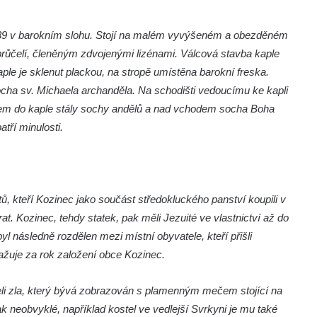
 1739 v barokním slohu. Stojí na malém vyvýšeném a obezděném
 průčelí, členěným zdvojenými lizénami. Válcová stavba kaple
ple je sklenut plackou, na stropě umístěna barokní freska.
cha sv. Michaela archanděla. Na schodišti vedoucímu ke kapli
dem do kaple stály sochy andělů a nad vchodem socha Boha
tří minulosti.
, kteří Kozinec jako součást středokluckého panství koupili v
t. Kozinec, tehdy statek, pak měli Jezuité ve vlastnictví až do
yl následně rozdělen mezi místní obyvatele, kteří přišli
žuje za rok založení obce Kozinec.
eli zla, který bývá zobrazován s plamenným mečem stojící na
 neobvyklé, například kostel ve vedlejší Svrkyni je mu také