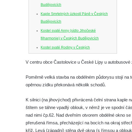
Budějovicích
Kaple Smrtelných úzkostí Páně v Českých
Budějovicích
Kostel svaté Anny (sídlo Jihočeské
filharmonie) v Českých Budějovicích
Kostel svaté Rodiny v Českých
Budějovicích
V centru obce Častolovice u České Lípy u autobusové 
Kostel Obětování Panny Marie u kláštera
dominikánů v Českých Budějovicích
Poměrně velká stavba na obdélném půdorysu stojí na t
Kostel Všech svatých v Kamenném Újezdě
opěrnou zídku překonává několik schodů.
Kaple na křižovatce ulic Budějovická a
Dělnická v Kamenném Újezdě
K silnici (na jihovýchod) přivrácená čelní strana kapl
štítem se táhne vpadlý oblouk, v němž je ve spodní čá
Bývalý kostel svatých Filipa a Jakuba na
nad nimi čp.62. Nad dveřním otvorem obdélné okno se
náměstí J. V. Kamarýta ve Velešíně
přerušená římsa, přecházející na bocích na okraj stře
Kaple na hřbitově ve Velešíně
kříž. Levá (západní) stěna dvě okna (s římsou a oblouke