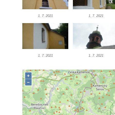
brána
Křížová cesta Římov – XI. kaple – Ježíš
1. 7. 2021
1. 7. 2021
haněn a tupen
Křížová cesta Římov – X. kaple – U
Cedronu
Křížová cesta Římov – IX. kaple – U
chromého žida
1. 7. 2021
1. 7. 2021
Křížová cesta Římov – VIII. kaple – Kristus
svázán a ze zahrady vyhnán
Křížová cesta Římov – VII. kaple – Políbení
Jidášovo
Křížová cesta Římov – VI. kaple – Olivetská
hora (Getsemanská zahrada)
Křížová cesta Římov – V. kaple – Smutná
duše