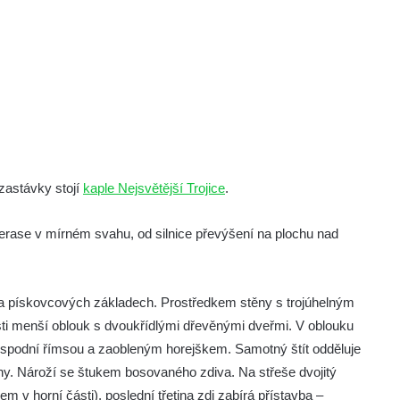
zastávky stojí
kaple Nejsvětější Trojice
.
erase v mírném svahu, od silnice převýšení na plochu nad
e na pískovcových základech. Prostředkem stěny s trojúhelným
sti menší oblouk s dvoukřídlými dřevěnými dveřmi. V oblouku
 spodní římsou a zaobleným horejškem. Samotný štít odděluje
chy. Nároží se štukem bosovaného zdiva. Na střeše dvojitý
m v horní části), poslední třetina zdi zabírá přístavba –