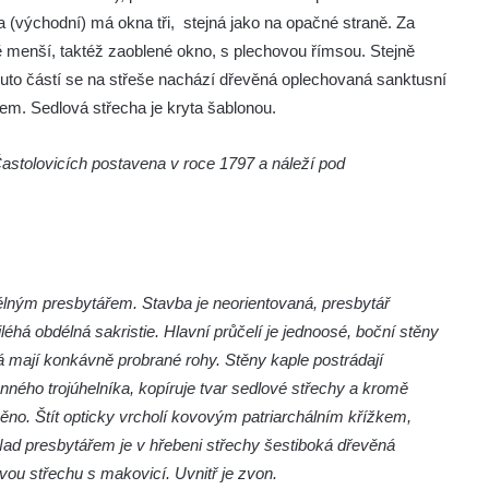
 (východní) má okna tři, stejná jako na opačné straně. Za
ně menší, taktéž zaoblené okno, s plechovou římsou. Stejně
touto částí se na střeše nachází dřevěná oplechovaná sanktusní
em. Sedlová střecha je kryta šablonou.
Častolovicích postavena v roce 1797 a náleží pod
lným presbytářem. Stavba je neorientovaná, presbytář
éhá obdélná sakristie. Hlavní průčelí je jednoosé, boční stěny
erá mají konkávně probrané rohy. Stěny kaple postrádají
ranného trojúhelníka, kopíruje tvar sedlové střechy a kromě
eněno. Štít opticky vrcholí kovovým patriarchálním křížkem,
 Nad presbytářem je v hřebeni střechy šestiboká dřevěná
ou střechu s makovicí. Uvnitř je zvon.