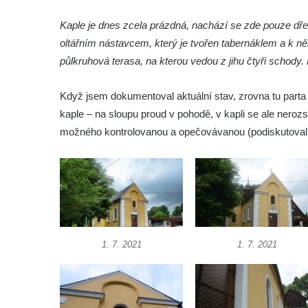
roušky pot z tváře
Kaple je dnes zcela prázdná, nachází se zde pouze dř
Křížová cesta Římov – XIX. kaple – Kristus
oltářním nástavcem, který je tvořen tabernáklem a k něm
kříž nesoucí potkává Pannu Marii
půlkruhová terasa, na kterou vedou z jihu čtyři schody
Křížová cesta Římov – XVIII. kaple – Na
Ježíše vložen kříž
Když jsem dokumentoval aktuální stav, zrovna tu parta
Křížová cesta Římov – XVII. kaple – Velký
kaple – na sloupu proud v pohodě, v kapli se ale neroz
Pilát
možného kontrolovanou a opečovávanou (podiskutovali 
Křížová cesta Římov – XVI. kaple – U
Herodesa
Křížová cesta Římov – XV. kaple – Malý
Pilát
Křížová cesta Římov – XIV. kaple – U
1. 7. 2021
1. 7. 2021
Kaifáše (U Děvečky)
Křížová cesta Římov – XIII. kaple – U
Annáše (U Kaifáše)
Křížová cesta Římov – XII. kaple – Vodní