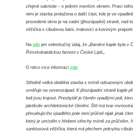
Márnice na hřbitově ve Velešíně
zřejmě sakristie – s jedním menším oknem. Praví stěna
Kostel svatého Václava ve Velešíně
nimi je stavba protažena o další část, kde je ve vpadli
Poutní areál Římov
provedené okno je na zadní (jihozápadní) straně, nad 
Kostel svatého Ducha v poutním areálu
věžička s cibulovou bání, makovicí a kovovým prapork
Římov
Na
wiki
jen velestručný údaj, že „
Barokní kaple byla v 
Křížová cesta Římov – XXV. kaple – Boží
Římskokatolickou farnost v České Lípě
„.
hrob
Křížová cesta Římov – XXIV. kaple – Pieta
O něco více informací
zde
:
Křížová cesta Římov – XXIII. kaple –
Kalvárie
Středně velká obdélná stavba s mírně odsazeným obdé
Křížová cesta Římov – XXII. kaple – Šimon
směřuje na severozápad. K jihozápadní straně kaple přil
Cyrénský pomáhá Ježíši nést kříž
lodi jsou trojosé. Presbytář je členěn vpadlými poli, kt
jakékoliv architektonické členění. Štít má tvar rovnost
Křížová cesta Římov – XXI. kaple –
přesahujícího vpadlého pole není průčelí nijak jinak čl
Popravní brána
který je umístěn v hřebeni střechy mírně za průčelím.
Křížová cesta Římov – XX. kaple – Svatá
sanktusová věžička, která má plechem pokrytou cibulov
Veronika potkává Ježíše a utírá mu do své