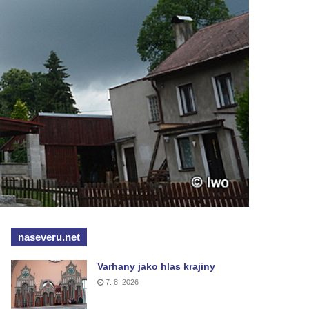
naseveru.net
Varhany jako hlas krajiny
7. 8. 2026