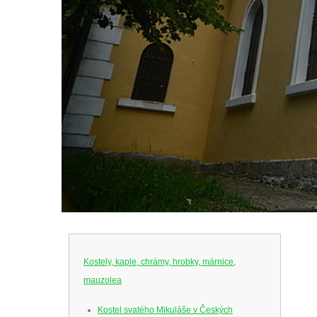
Kostely, kaple, chrámy, hrobky, márnice,
mauzolea
Kostel svatého Mikuláše v Českých