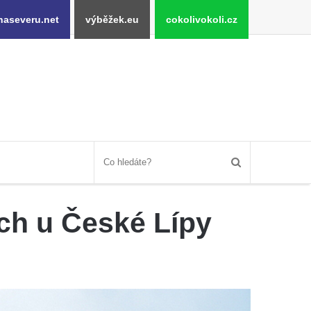
naseveru.net
výběžek.eu
cokolivokoli.cz
ích u České Lípy