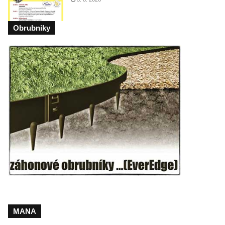
Obrubniky
MANA