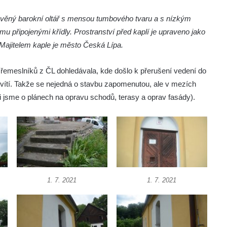
evěný barokní oltář s mensou tumbového tvaru a s nízkým
u připojenými křídly. Prostranství před kaplí je upraveno jako
. Majitelem kaple je město Česká Lípa.
 řemeslníků z ČL dohledávala, kde došlo k přerušení vedení do
svítí. Takže se nejedná o stavbu zapomenutou, ale v mezích
jsme o plánech na opravu schodů, terasy a oprav fasády).
1. 7. 2021
1. 7. 2021