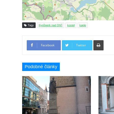
Annáše (U Kaifáše)
Křížová cesta Římov – XII. kaple – Vodní
brána
Tagy
Kynšperk nad Ohří
kostel
kaple
Křížová cesta Římov – XI. kaple – Ježíš
haněn a tupen
Tiskno
Křížová cesta Římov – X. kaple – U
Facebook
Twitter
Cedronu
Křížová cesta Římov – IX. kaple – U
chromého žida
Podobné články
Křížová cesta Římov – VIII. kaple – Kristus
svázán a ze zahrady vyhnán
Křížová cesta Římov – VII. kaple – Políbení
Jidášovo
Křížová cesta Římov – VI. kaple – Olivetská
hora (Getsemanská zahrada)