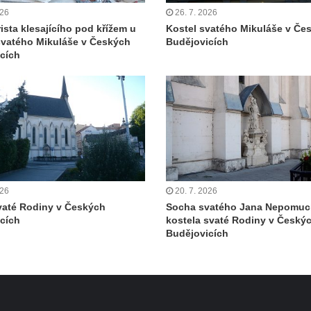
026
26. 7. 2026
ista klesajícího pod křížem u
Kostel svatého Mikuláše v Če
svatého Mikuláše v Českých
Budějovicích
cích
026
20. 7. 2026
vaté Rodiny v Českých
Socha svatého Jana Nepomuc
cích
kostela svaté Rodiny v Český
Budějovicích