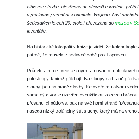
cihlovou stavbu, otevřenou do nádvoří u kostela, průčelí
Kaple na hřbitově ve Velešíně
vymalovány scenérií s orientální krajinou, část sochař
Márnice na hřbitově ve Velešíně
šedesátých letech 20. století převezena do
muzea v So
Kostel svatého Václava ve Velešíně
inventáře.
Poutní areál Římov
Na historické fotografii v knize je vidět, že kolem kapl
Kostel svatého Ducha v poutním areálu
patrné, že musela v nedávné době projít opravou.
Římov
Křížová cesta Římov – XXV. kaple – Boží
Průčelí s mírně předsazeným rámováním obloukového v
hrob
polosloupy, k nimž přiléhají dva sloupy na hraně předs
Křížová cesta Římov – XXIV. kaple – Pieta
sloupy jsou na hraně stavby. Ke dveřnímu otvoru vedo
Křížová cesta Římov – XXIII. kaple –
samotný otvor je uzavřen dvoukřídlou kovovou bránou. 
Kalvárie
přesahující půdorys, pak na své horní straně (přesahuje 
Křížová cesta Římov – XXII. kaple – Šimon
nasedá nízký trojúhelný štít s uchy, který má na vrcho
Cyrénský pomáhá Ježíši nést kříž
Křížová cesta Římov – XXI. kaple –
Popravní brána