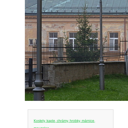
Kostely, kaple, chrámy, hrobky, márnice,