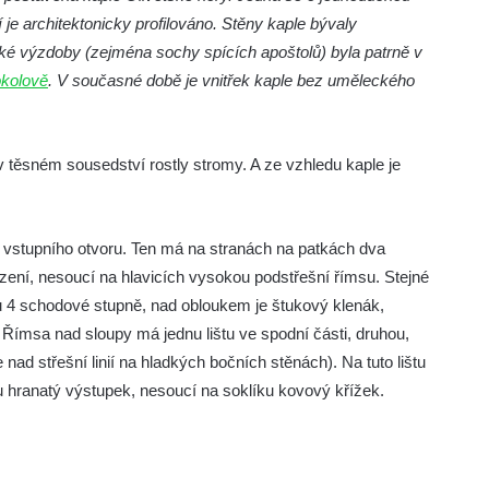
 je architektonicky profilováno. Stěny kaple bývaly
ské výzdoby (zejména sochy spících apoštolů) byla patrně v
kolově
. V současné době je vnitřek kaple bez uměleckého
e v těsném sousedství rostly stromy. A ze vzhledu kaple je
stupního otvoru. Ten má na stranách na patkách dva
azení, nesoucí na hlavicích vysokou podstřešní římsu. Stejné
u 4 schodové stupně, nad obloukem je štukový klenák,
Římsa nad sloupy má jednu lištu ve spodní části, druhou,
nad střešní linií na hladkých bočních stěnách). Na tuto lištu
lu hranatý výstupek, nesoucí na soklíku kovový křížek.