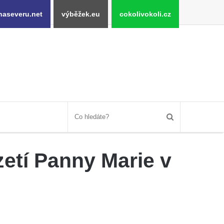
naseveru.net
výběžek.eu
cokolivokoli.cz
etí Panny Marie v