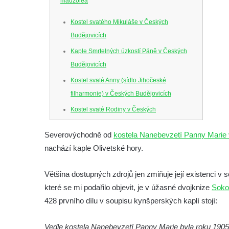
mauzolea
Kostel svatého Mikuláše v Českých
Budějovicích
Kaple Smrtelných úzkostí Páně v Českých
Budějovicích
Kostel svaté Anny (sídlo Jihočeské
filharmonie) v Českých Budějovicích
Kostel svaté Rodiny v Českých
Budějovicích
Severovýchodně od
kostela Nanebevzetí Panny Marie
Kostel Obětování Panny Marie u kláštera
nachází kaple Olivetské hory.
dominikánů v Českých Budějovicích
Kostel Všech svatých v Kamenném Újezdě
Většina dostupných zdrojů jen zmiňuje její existenci v s
Kaple na křižovatce ulic Budějovická a
které se mi podařilo objevit, je v úžasné dvojknize
Soko
Dělnická v Kamenném Újezdě
428 prvního dílu v soupisu kynšperských kaplí stojí:
Bývalý kostel svatých Filipa a Jakuba na
Vedle kostela Nanebevzetí Panny Marie byla roku 1905
náměstí J. V. Kamarýta ve Velešíně