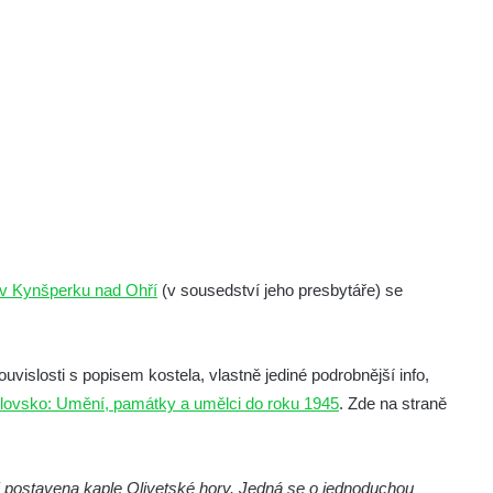
 v Kynšperku nad Ohří
(v sousedství jeho presbytáře) se
ouvislosti s popisem kostela, vlastně jediné podrobnější info,
lovsko: Umění, památky a umělci do roku 1945
. Zde na straně
 postavena kaple Olivetské hory. Jedná se o jednoduchou