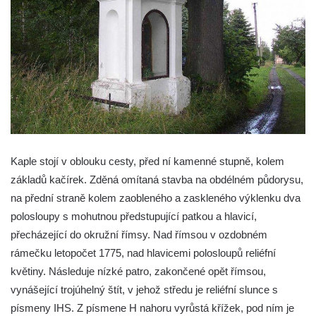
Křížová cesta Římov – XIV. kaple – U
Kaifáše (U Děvečky)
Křížová cesta Římov – XIII. kaple – U
Annáše (U Kaifáše)
Křížová cesta Římov – XII. kaple – Vodní
brána
Křížová cesta Římov – XI. kaple – Ježíš
haněn a tupen
Kaple stojí v oblouku cesty, před ní kamenné stupně, kolem
Křížová cesta Římov – X. kaple – U
základů kačírek. Zděná omítaná stavba na obdélném půdorysu,
Cedronu
na přední straně kolem zaobleného a zaskleného výklenku dva
Křížová cesta Římov – IX. kaple – U
polosloupy s mohutnou předstupující patkou a hlavicí,
chromého žida
přecházející do okružní římsy. Nad římsou v ozdobném
Křížová cesta Římov – VIII. kaple – Kristus
rámečku letopočet 1775, nad hlavicemi polosloupů reliéfní
svázán a ze zahrady vyhnán
květiny. Následuje nízké patro, zakončené opět římsou,
Křížová cesta Římov – VII. kaple – Políbení
vynášející trojúhelný štít, v jehož středu je reliéfní slunce s
Jidášovo
písmeny IHS. Z písmene H nahoru vyrůstá křížek, pod ním je