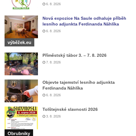
Vesnický kostel v Reinhardtsdorfu
6. 8. 2026
Kaple v Oparnu
Nová expozice Na Saule odhaluje příběh
Protestantský (evangelicko-luterský) kostel
lesního adjunkta Ferdinanda Náhlíka
Crostau
6. 8. 2026
Kaple Nanebevstoupení Panny Marie ve
výběžek.eu
Svitavě
Výklenková kaple Piety ve Svojkově
Příměstský tábor 3. – 7. 8. 2026
7. 8. 2026
Kostel Nejsvětější Trojice ve Velenicích
Kostel svatého Vavřince v Okounově
Objevte tajemství lesního adjunkta
Kostel svatých Petra a Pavla v Semilech
Ferdinanda Náhlíka
Kostel Nanebevzetí Panny Marie (St. Mariä
6. 8. 2026
Himmelfahrt) v Schirgiswalde
Kostel svaté Máří Magdaleny u hradu
Tolštejnské slavnosti 2026
3. 8. 2026
Krasíkov
Kaple Olivetské hory pod věží kostela
Obrubniky
svatého Michaela Archanděla v Bochově