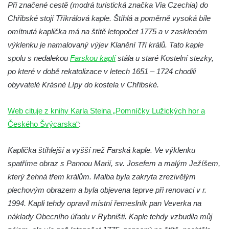
Dělnická v Kamenném Újezdě
Při značené cestě (modrá turistická značka Via Czechia) do
Chřibské stojí Tříkrálová kaple. Štíhlá a poměrně vysoká bíle
Bývalý kostel svatých Filipa a Jakuba na
omítnutá kaplička má na štítě letopočet 1775 a v zaskleném
náměstí J. V. Kamarýta ve Velešíně
výklenku je namalovaný výjev Klanění Tří králů. Tato kaple
Kaple na hřbitově ve Velešíně
spolu s nedalekou
Farskou kaplí
stála u staré Kostelní stezky,
Márnice na hřbitově ve Velešíně
po které v době rekatolizace v letech 1651 – 1724 chodili
Kostel svatého Václava ve Velešíně
obyvatelé Krásné Lípy do kostela v Chřibské.
Poutní areál Římov
Web cituje z knihy Karla Steina „Pomníčky Lužických hor a
Kostel svatého Ducha v poutním areálu
Českého Švýcarska“
Římov
:
Křížová cesta Římov – XXV. kaple – Boží
Kaplička štíhlejší a vyšší než Farská kaple. Ve výklenku
hrob
spatříme obraz s Pannou Marií, sv. Josefem a malým Ježíšem,
Křížová cesta Římov – XXIV. kaple – Pieta
který žehná třem králům. Malba byla zakryta zrezivělým
Křížová cesta Římov – XXIII. kaple –
plechovým obrazem a byla objevena teprve při renovaci v r.
Kalvárie
1994. Kapli tehdy opravil místní řemeslník pan Veverka na
Křížová cesta Římov – XXII. kaple – Šimon
náklady Obecního úřadu v Rybništi. Kaple tehdy vzbudila můj
Cyrénský pomáhá Ježíši nést kříž