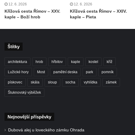
poustevnou v Teplicích nad Metují
12. 6. 2026
12. 6. 2026
Hřbitovní kaple/márnice na hřbitově v
Křížová cesta Římov – XXV.
Křížová cesta Římov – XXIV.
kaple – Boží hrob
kaple – Pieta
Teplicích nad Metují
Kostel svatého Vavřince v Teplicích nad
Metují
Hrobová kaple Johanna Nitsche na
Štítky
hřbitově na Vlčí Hoře
Kaple Panny Marie Karmelské na Vlčí Hoře
architektura
hrob
hřbitov
kaple
kostel
kříž
Kostel svatého Bartoloměje v Teplicích
Lužické hory
Most
pamětní deska
park
pomník
Kostel svatého Jana Křtitele na Zámeckém
pískovec
skála
sloup
socha
vyhlídka
zámek
náměstí v Teplicích
Šluknovský výběžek
Chrám Povýšení svatého Kříže na
Zámeckém náměstí v Teplicích
Výklenková kaple u vodojemu v severní
Nejnovější příspěvky
části Kozel
Dubová alej u loveckého zámku Ohrada
Kaple u kostela svatého Jakuba Většího