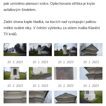
Křížová cesta Římov – VI. kaple – Olivetská
pak umístěno planoucí srdce. Oplechovaná stříška je kryta
hora (Getsemanská zahrada)
asfaltovým šindelem.
Křížová cesta Římov – V. kaple – Smutná
Zadní strana kaple hladká, na bocích nad vystupující patkou
duše
mělké oválné niky. V čelním výklenku za sklem malba Klanění
Křížová cesta Římov – IV. kaple – Pustá ves
Tří králů.
Křížová cesta Římov – III. kaple – Stádní
brána
Křížová cesta Římov – II. kaple – Poslední
večeře Páně
10. 1. 2023
10. 1. 2023
10. 1. 2023
10. 1. 2023
Křížová cesta Římov – I. kaple – Loučení
Ježíše s Pannou Marií
Márnice na hřbitově v Římově
Kaple v Horním Třeboníně
10. 1. 2023
10. 1. 2023
10. 1. 2023
10. 1. 2023
Kaple Panny Marie v Horním Třeboníně
Kaple mezi Dolním Třebonínem a Horním
Třebonínem