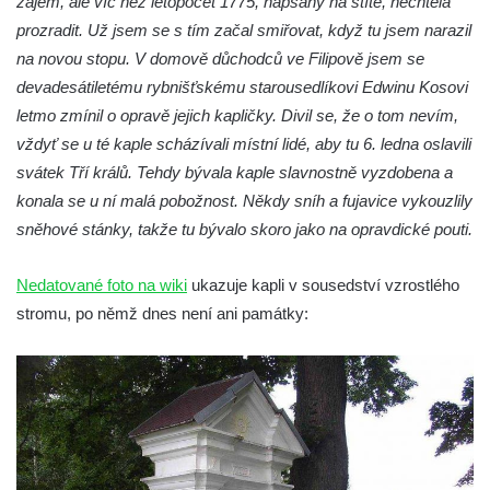
zájem, ale víc než letopočet 1775, napsaný na štítě, nechtěla
prozradit. Už jsem se s tím začal smiřovat, když tu jsem narazil
Křížová cesta Římov – XXI. kaple –
na novou stopu. V domově důchodců ve Filipově jsem se
Popravní brána
devadesátiletému rybnišťskému starousedlíkovi Edwinu Kosovi
Křížová cesta Římov – XX. kaple – Svatá
letmo zmínil o opravě jejich kapličky. Divil se, že o tom nevím,
Veronika potkává Ježíše a utírá mu do své
vždyť se u té kaple scházívali místní lidé, aby tu 6. ledna oslavili
roušky pot z tváře
svátek Tří králů. Tehdy bývala kaple slavnostně vyzdobena a
Křížová cesta Římov – XIX. kaple – Kristus
konala se u ní malá pobožnost. Někdy sníh a fujavice vykouzlily
kříž nesoucí potkává Pannu Marii
sněhové stánky, takže tu bývalo skoro jako na opravdické pouti.
Křížová cesta Římov – XVIII. kaple – Na
Ježíše vložen kříž
Nedatované foto na wiki
ukazuje kapli v sousedství vzrostlého
Křížová cesta Římov – XVII. kaple – Velký
stromu, po němž dnes není ani památky:
Pilát
Křížová cesta Římov – XVI. kaple – U
Herodesa
Křížová cesta Římov – XV. kaple – Malý
Pilát