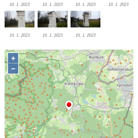
10. 1. 2023
10. 1. 2023
10. 1. 2023
10. 1. 2023
Kaple v severní části Dolního Třebonína
Márnice na hřbitově v Rybniště
Kaple u kostela svatého Jiljí v Lužci nad
10. 1. 2023
10. 1. 2023
10. 1. 2023
Vltavou
Kostel svatého Jiljí v Lužci nad Vltavou
Kaple Božího těla na hřbitově v Hostíně u
Vojkovic
Kostel Nanebevzetí Panny Marie v Hostíně
u Vojkovic
Kaple svatého Bartoloměje v Bukolu
Hřbitovní kaple na hřbitově v Lužci nad
Vltavou
Márnice na hřbitově v Lužci nad Vltavou
Márnice na hřbitově v Hrobčicích
Kostel svatého Havla na hřbitově v