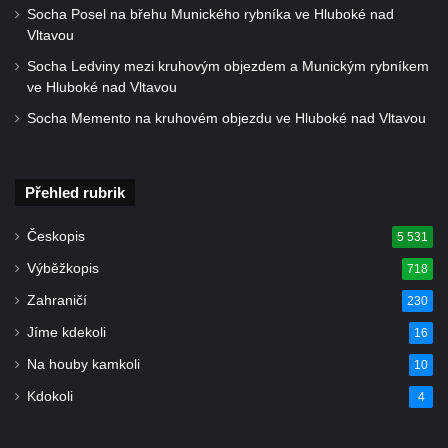
Socha Posel na břehu Munického rybníka ve Hluboké nad
(Staršího) u Lahovic
Vltavou
Kostel svatého Jakuba Většího (Staršího) u
Socha Ledviny mezi kruhovým objezdem a Munickým rybníkem
Lahovic
ve Hluboké nad Vltavou
Kostel svatých Petra a Pavla v Želkovicích
Socha Memento na kruhovém objezdu ve Hluboké nad Vltavou
Kaple Panny Marie Bolestné v Benešově
nad Ploučnicí
Přehled rubrik
Kostel Narození Panny Marie v Benešově
nad Ploučnicí
Českopis
5 531
Hrobová kaple Mattauschů na hřbitově v
Výběžkopis
718
Benešově nad Ploučnicí
Zahraničí
230
Kostel svaté Anny v Tisé
Jíme kdekoli
16
Hrobka rodiny Rohn na hřbitově v
Šumburku nad Desnou – Tanvaldu
Na houby kamkoli
10
Hřbitovní kaple v Šumburku nad Desnou –
Kdokoli
4
Tanvaldu