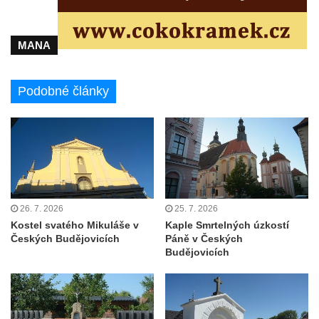
Kaple Božího hrobu na Křížové cestě na
Křížovém vrchu ve Frýdlantu
MANA
Poustevna na Křížové cestě na Křížovém
vrchu ve Frýdlantu
Podobné články
Kostel svatého Jakuba Většího v Sokolově
Kostel Nanebevzetí Panny Marie ve
Slunečné
Kostel Jména Panny Marie v Sepekově
Kostel svatých Petra a Pavla v Růžové
Kaple Stětí svatého Jana Křtitele v
26. 7. 2026
25. 7. 2026
Rumburku
Kostel svatého Mikuláše v
Kaple Smrtelných úzkostí
Českých Budějovicích
Páně v Českých
Bývalá synagoga v Milevsku
Budějovicích
Kostel svaté Kateřiny Alexandrijské v
Krásně
Kostel Božího Těla v Kraslicích