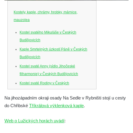
Kostely, kaple, chrámy, hrobky, márnice,
mauzolea
Kostel svatého Mikuláše v Českých
Budějovicích
Kaple Smrtelných úzkostí Páně v Českých
Budějovicích
Kostel svaté Anny (sídlo Jihočeské
filharmonie) v Českých Budějovicích
Kostel svaté Rodiny v Českých
Budějovicích
Na jihozápadním okraji osady Na Sedle v Rybništi stojí u cesty
Kostel Obětování Panny Marie u kláštera
do Chřibské
Tříkrálová výklenková kaple
.
dominikánů v Českých Budějovicích
Kostel Všech svatých v Kamenném Újezdě
Web o Lužických horách uvádí
:
Kaple na křižovatce ulic Budějovická a