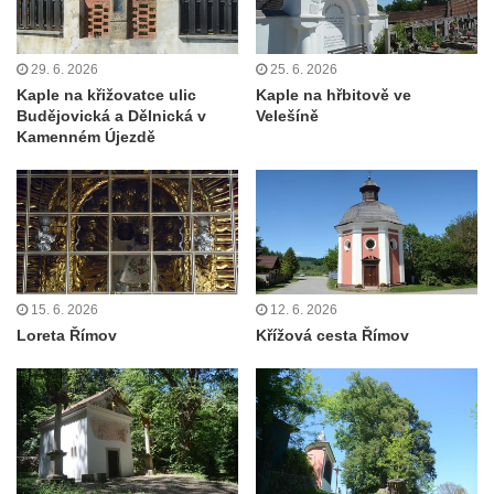
Kostel svaté Maří Magdalény v Karlových
Varech
29. 6. 2026
25. 6. 2026
Kaple Panny Marie pod hradem Přimda
Kaple na křižovatce ulic
Kaple na hřbitově ve
Kaple Panny Marie v Kunčicích nad Labem
Budějovická a Dělnická v
Velešíně
Kamenném Újezdě
Hrobová kaple na hřbitově v Rychnově u
Jablonce nad Nisou
Márnice/hřbitovní kaple na hřbitově v
Rychnově u Jablonce nad Nisou
Výklenková kaple u rozcestí u domu čp. 42
v Krásné u Pěnčína
15. 6. 2026
12. 6. 2026
Loreta Římov
Křížová cesta Římov
Márnice na hřbitově v Krásné u Pěnčína
Výklenková kaple naproti domu čp. 34 v
Krásné u Pěnčína
Kostel svatého Josefa v Krásné u Pěnčína
Kostel Panny Marie Pomocné s Ivanitskou