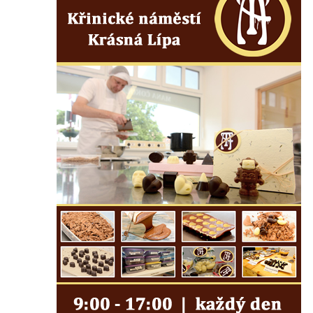
Balzerova kaple v Mikulášovicích
Kostel svatého Václava ve Šluknově
Kostel svatého Mikuláše v Třebušíně
Klášterní kostel svatého Františka z Assisi v
Zákupech
Kaple svatého Josefa u Zákup
Kostel svatých Fabiána a Šebestiána v
Zákupech
Kostel svatého Havla v Kuřívodech
Kaple Krista v žaláři u kostela Nalezení
svatého Kříže ve Frýdlantu
Kostel Nalezení svatého Kříže ve Frýdlantu
Kostel Krista Spasitele ve Frýdlantu
Kaple Getsemanské zahrady na křížové
cestě na Křížovém vrchu ve Frýdlantu