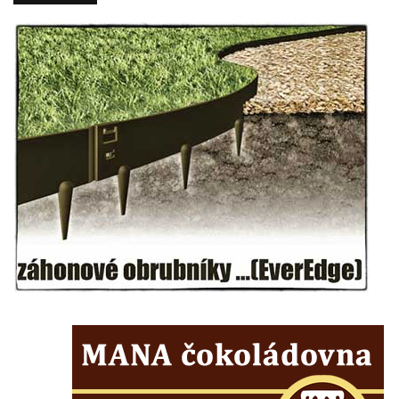
Mildeova kaple pod Ortelem
Kostel Zvěstování Panny Marie v Duchcově
Výklenková kaple v Teplické ulici u stadionu
v Duchcově
Evangelický kostel v Duchcově
Kostel svatých Petra a Pavla v Jeníkově
Kaple svaté Anny v Jeníkově
Kaple Panny Marie v Lahošti
Kaple svatého Jana Nepomuckého v
Lahošti
Kostel svatého Mikuláše v Mikulášovicích
Kaple Tří otců v Mikulášovicích
Kaple Matky Boží v Mikulášovicích
Kaple Andělů strážných (Fürleova kaple) v
Mikulášovicích