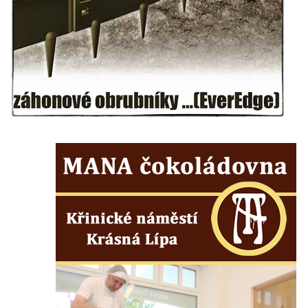
Kostel svatého Havla na hřbitově v
Hrobčicích
Kaple svatého Vavřince v Mirošovicích
Márnice na hřbitově v Račicích
Márnice na hřbitově v Dobříni
Kaple v Bezděkově
Kaple Nejsvětější Trojice v centru Liběšic
Výklenková kaple na rozcestí na jižním
okraji Liběšic
Kostel svaté Kateřiny v Chouči
Kaple svatého Blažeje východně od Lužice
Kostel svatého Augustina v Lužici
Márnice na hřbitově v Lužici
Kostel svatého Martina v Kozlech