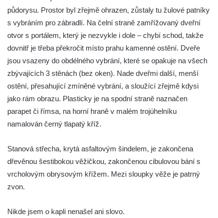
Kaple na křižovatce ulic Budějovická a
půdorysu. Prostor byl zřejmě ohrazen, zůstaly tu žulové patníky
Dělnická v Kamenném Újezdě
s vybráním pro zábradlí. Na čelní straně zamřížovaný dveřní
Bývalý kostel svatých Filipa a Jakuba na
otvor s portálem, který je nezvykle i dole – chybí schod, takže
náměstí J. V. Kamarýta ve Velešíně
dovnitř je třeba překročit místo prahu kamenné ostění. Dveře
jsou vsazeny do obdélného vybrání, které se opakuje na všech
Kaple na hřbitově ve Velešíně
zbývajících 3 stěnách (bez oken). Nade dveřmi další, menší
Márnice na hřbitově ve Velešíně
ostění, přesahující zmíněné vybrání, a sloužící zřejmě kdysi
Kostel svatého Václava ve Velešíně
jako rám obrazu. Plasticky je na spodní straně naznačen
Poutní areál Římov
parapet či římsa, na horní hraně v malém trojúhelníku
Kostel svatého Ducha v poutním areálu
namalován černý tlapatý kříž.
Římov
Stanová střecha, krytá asfaltovým šindelem, je zakončena
Křížová cesta Římov – XXV. kaple – Boží
dřevěnou šestibokou věžičkou, zakončenou cibulovou bání s
hrob
vrcholovým obrysovým křížem. Mezi sloupky věže je patrný
Křížová cesta Římov – XXIV. kaple – Pieta
zvon.
Křížová cesta Římov – XXIII. kaple –
Kalvárie
Nikde jsem o kapli nenašel ani slovo.