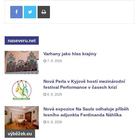
Jidášovo
Tisknout
Křížová cesta Římov – VI. kaple – Olivetská
hora (Getsemanská zahrada)
Křížová cesta Římov – V. kaple – Smutná
naseveru.net
duše
Křížová cesta Římov – IV. kaple – Pustá ves
Varhany jako hlas krajiny
Křížová cesta Římov – III. kaple – Stádní
7. 8. 2026
brána
Křížová cesta Římov – II. kaple – Poslední
Nová Perla v Kyjově hostí mezinárodní
večeře Páně
festival Performance v časech krizí
6. 8. 2026
Křížová cesta Římov – I. kaple – Loučení
Ježíše s Pannou Marií
Nová expozice Na Saule odhaluje příběh
Márnice na hřbitově v Římově
lesního adjunkta Ferdinanda Náhlíka
6. 8. 2026
Kaple v Horním Třeboníně
Kaple Panny Marie v Horním Třeboníně
výběžek.eu