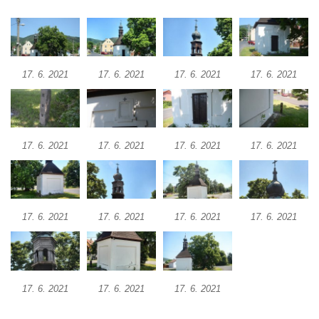
Křížová cesta Římov – XXII. kaple – Šimon
Cyrénský pomáhá Ježíši nést kříž
Křížová cesta Římov – XXI. kaple –
Popravní brána
17. 6. 2021
17. 6. 2021
17. 6. 2021
17. 6. 2021
Křížová cesta Římov – XX. kaple – Svatá
Veronika potkává Ježíše a utírá mu do své
roušky pot z tváře
Křížová cesta Římov – XIX. kaple – Kristus
17. 6. 2021
17. 6. 2021
17. 6. 2021
17. 6. 2021
kříž nesoucí potkává Pannu Marii
Křížová cesta Římov – XVIII. kaple – Na
Ježíše vložen kříž
17. 6. 2021
17. 6. 2021
17. 6. 2021
17. 6. 2021
Křížová cesta Římov – XVII. kaple – Velký
Pilát
Křížová cesta Římov – XVI. kaple – U
Herodesa
17. 6. 2021
17. 6. 2021
17. 6. 2021
Křížová cesta Římov – XV. kaple – Malý