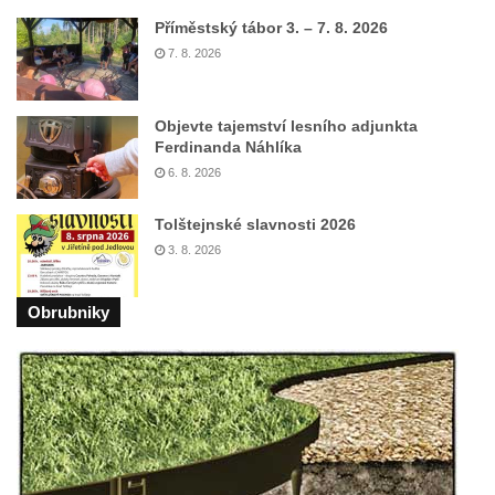
Kaple mezi Dolním Třebonínem a Horním
Příměstský tábor 3. – 7. 8. 2026
Třebonínem
7. 8. 2026
Kaple v severní části Dolního Třebonína
Márnice na hřbitově v Rybniště
Objevte tajemství lesního adjunkta
Kaple u kostela svatého Jiljí v Lužci nad
Ferdinanda Náhlíka
Vltavou
6. 8. 2026
Kostel svatého Jiljí v Lužci nad Vltavou
Tolštejnské slavnosti 2026
Kaple Božího těla na hřbitově v Hostíně u
3. 8. 2026
Vojkovic
Kostel Nanebevzetí Panny Marie v Hostíně
Obrubniky
u Vojkovic
Kaple svatého Bartoloměje v Bukolu
Hřbitovní kaple na hřbitově v Lužci nad
Vltavou
Márnice na hřbitově v Lužci nad Vltavou
Márnice na hřbitově v Hrobčicích