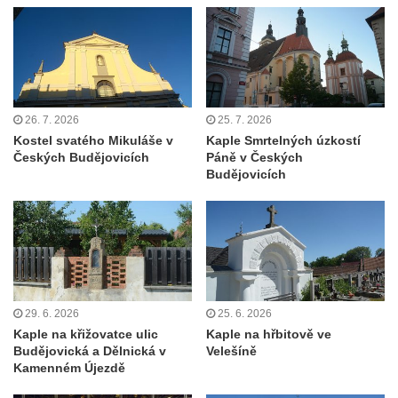
Kaple Olivetské hory pod věží kostela
svatého Michaela Archanděla v Bochově
Mildeova kaple pod Ortelem
Kostel Zvěstování Panny Marie v Duchcově
Výklenková kaple v Teplické ulici u stadionu
26. 7. 2026
25. 7. 2026
v Duchcově
Kostel svatého Mikuláše v
Kaple Smrtelných úzkostí
Českých Budějovicích
Páně v Českých
Evangelický kostel v Duchcově
Budějovicích
Kostel svatých Petra a Pavla v Jeníkově
Kaple svaté Anny v Jeníkově
Kaple Panny Marie v Lahošti
Kaple svatého Jana Nepomuckého v
Lahošti
29. 6. 2026
25. 6. 2026
Kostel svatého Mikuláše v Mikulášovicích
Kaple na křižovatce ulic
Kaple na hřbitově ve
Kaple Tří otců v Mikulášovicích
Budějovická a Dělnická v
Velešíně
Kamenném Újezdě
Kaple Matky Boží v Mikulášovicích