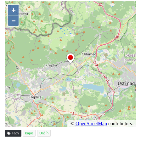
Pilát
Křížová cesta Římov – XIV. kaple – U
Kaifáše (U Děvečky)
Křížová cesta Římov – XIII. kaple – U
Annáše (U Kaifáše)
Křížová cesta Římov – XII. kaple – Vodní
brána
Křížová cesta Římov – XI. kaple – Ježíš
haněn a tupen
Křížová cesta Římov – X. kaple – U
Cedronu
Křížová cesta Římov – IX. kaple – U
chromého žida
Křížová cesta Římov – VIII. kaple – Kristus
svázán a ze zahrady vyhnán
Tagy
kaple
Unčín
Křížová cesta Římov – VII. kaple – Políbení