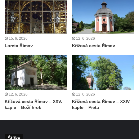
Kaple Andělů strážných (Fürleova kaple) v
Mikulášovicích
Balzerova kaple v Mikulášovicích
Kostel svatého Václava ve Šluknově
15. 6. 2026
12. 6. 2026
Kostel svatého Mikuláše v Třebušíně
Loreta Římov
Křížová cesta Římov
Klášterní kostel svatého Františka z Assisi v
Zákupech
Kaple svatého Josefa u Zákup
Kostel svatých Fabiána a Šebestiána v
Zákupech
Kostel svatého Havla v Kuřívodech
12. 6. 2026
12. 6. 2026
Křížová cesta Římov – XXV.
Křížová cesta Římov – XXIV.
Kaple Krista v žaláři u kostela Nalezení
kaple – Boží hrob
kaple – Pieta
svatého Kříže ve Frýdlantu
Kostel Nalezení svatého Kříže ve Frýdlantu
Kostel Krista Spasitele ve Frýdlantu
Štítky