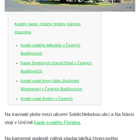
Kostely, kaple, chrámy, hrobky, márnice,
mauzolea
Kostel svatého Mikuláše v Českých
Budějovicích
Kaple Smrtelných úzkostí Páně v Českých
Budějovicích
Kostel svaté Anny (sídlo Jihočeské
filharmonie) v Českých Budějovicích
Kostel svaté Rodiny v Českých
Budějovicích
Na travnaté ploše mezi ulicemi Soběchlebskou ulicí a Na Návsi
Kostel Obětování Panny Marie u kláštera
stojí v Unčíně
kaple svatého Floriána
.
dominikánů v Českých Budějovicích
Kostel Všech svatých v Kamenném Újezdě
Na kamenné podestě zděná stavba takřka čtvercového