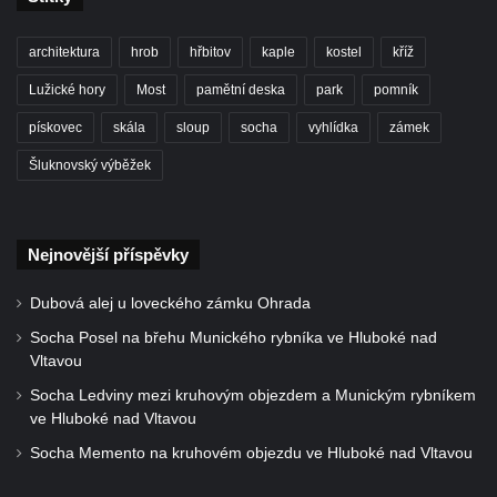
Kaple Getsemanské zahrady na křížové
cestě na Křížovém vrchu ve Frýdlantu
architektura
hrob
hřbitov
kaple
kostel
kříž
Kaple Božího hrobu na Křížové cestě na
Lužické hory
Most
pamětní deska
park
pomník
Křížovém vrchu ve Frýdlantu
pískovec
skála
sloup
socha
vyhlídka
zámek
Poustevna na Křížové cestě na Křížovém
vrchu ve Frýdlantu
Šluknovský výběžek
Kostel svatého Jakuba Většího v Sokolově
Kostel Nanebevzetí Panny Marie ve
Nejnovější příspěvky
Slunečné
Kostel Jména Panny Marie v Sepekově
Dubová alej u loveckého zámku Ohrada
Kostel svatých Petra a Pavla v Růžové
Socha Posel na břehu Munického rybníka ve Hluboké nad
Kaple Stětí svatého Jana Křtitele v
Vltavou
Rumburku
Socha Ledviny mezi kruhovým objezdem a Munickým rybníkem
ve Hluboké nad Vltavou
Bývalá synagoga v Milevsku
Socha Memento na kruhovém objezdu ve Hluboké nad Vltavou
Kostel svaté Kateřiny Alexandrijské v
Krásně